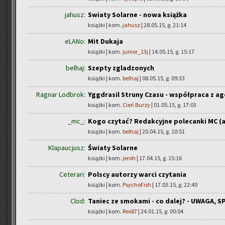
jahusz:
Swiaty Solarne - nowa książka
książki | kom.
jahusz
| 28.05.15, g. 21:14
eLANo:
Mit Dukaja
książki | kom.
junior_13j
| 14.05.15, g. 15:17
belhaj:
Szepty zgladzonych
książki | kom.
belhaj
| 08.05.15, g. 09:33
Ragnar Lodbrok:
Yggdrasil Struny Czasu - współpraca z a
książki | kom.
Cień Burzy
| 01.05.15, g. 17:03
_mc_:
Kogo czytać? Redakcyjne polecanki MC (a
książki | kom.
belhaj
| 20.04.15, g. 10:51
Klapaucjusz:
Światy Solarne
książki | kom.
jeroh
| 17.04.15, g. 15:16
Ceterari:
Polscy autorzy warci czytania
książki | kom.
PsychoFish
| 17.03.15, g. 22:40
Clod:
Taniec ze smokami - co dalej? - UWAGA, SP
książki | kom.
Rex87
| 24.01.15, g. 00:04