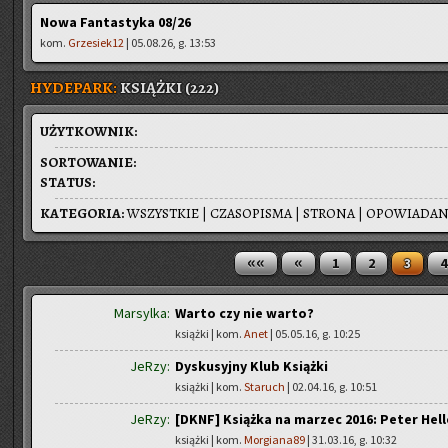
Nowa Fantastyka 08/26
kom.
Grzesiek12
| 05.08.26, g. 13:53
HYDEPARK:
KSIĄŻKI (222)
UŻYT­KOW­NIK:
SOR­TO­WA­NIE:
STA­TUS:
KA­TE­GO­RIA:
WSZYST­KIE
|
CZA­SO­PI­SMA
|
STRO­NA
|
OPO­WIA­DA­
««
«
1
2
3
4
Marsylka:
Warto czy nie warto?
książki | kom.
Anet
| 05.05.16, g. 10:25
JeRzy:
Dyskusyjny Klub Książki
książki | kom.
Staruch
| 02.04.16, g. 10:51
JeRzy:
[DKNF] Książka na marzec 2016: Peter Hel
książki | kom.
Morgiana89
| 31.03.16, g. 10:32