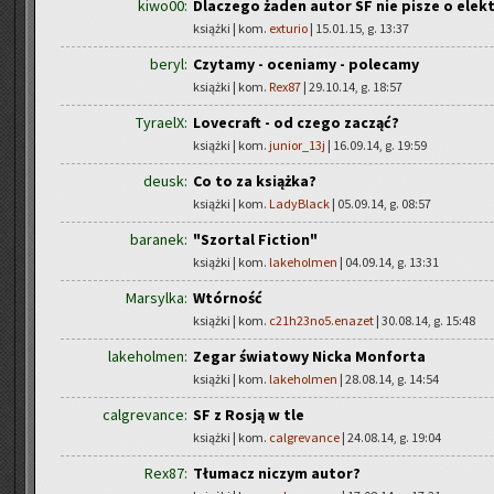
kiwo00:
Dlaczego żaden autor SF nie pisze o el
książki | kom.
exturio
| 15.01.15, g. 13:37
beryl:
Czytamy - oceniamy - polecamy
książki | kom.
Rex87
| 29.10.14, g. 18:57
TyraelX:
Lovecraft - od czego zacząć?
książki | kom.
junior_13j
| 16.09.14, g. 19:59
deusk:
Co to za książka?
książki | kom.
LadyBlack
| 05.09.14, g. 08:57
baranek:
"Szortal Fiction"
książki | kom.
lakeholmen
| 04.09.14, g. 13:31
Marsylka:
Wtórność
książki | kom.
c21h23no5.enazet
| 30.08.14, g. 15:48
lakeholmen:
Zegar światowy Nicka Monforta
książki | kom.
lakeholmen
| 28.08.14, g. 14:54
calgrevance:
SF z Rosją w tle
książki | kom.
calgrevance
| 24.08.14, g. 19:04
Rex87:
Tłumacz niczym autor?