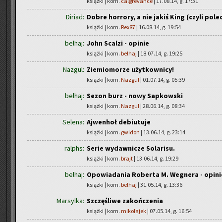
książki | kom.
calgrevance
| 17.08.14, g. 17:31
Diriad:
Dobre horrory, a nie jakiś King (czyli pole
książki | kom.
Rex87
| 16.08.14, g. 19:54
belhaj:
John Scalzi - opinie
książki | kom.
belhaj
| 18.07.14, g. 19:25
Nazgul:
Ziemiomorze użytkownicy!
książki | kom.
Nazgul
| 01.07.14, g. 05:39
belhaj:
Sezon burz - nowy Sapkowski
książki | kom.
Nazgul
| 28.06.14, g. 08:34
Selena:
Ajwenhoł debiutuje
książki | kom.
gwidon
| 13.06.14, g. 23:14
ralphs:
Serie wydawnicze Solarisu.
książki | kom.
brajt
| 13.06.14, g. 19:29
belhaj:
Opowiadania Roberta M. Wegnera - opini
książki | kom.
belhaj
| 31.05.14, g. 13:36
Marsylka:
Szczęśliwe zakończenia
książki | kom.
mikolajek
| 07.05.14, g. 16:54