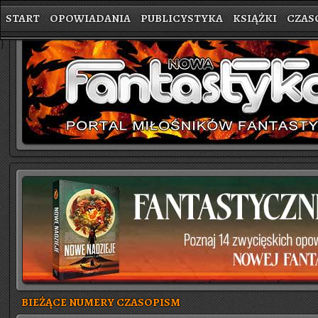
START
OPOWIADANIA
PUBLICYSTYKA
KSIĄŻKI
CZAS
}
BIEŻĄCE NUMERY CZASOPISM