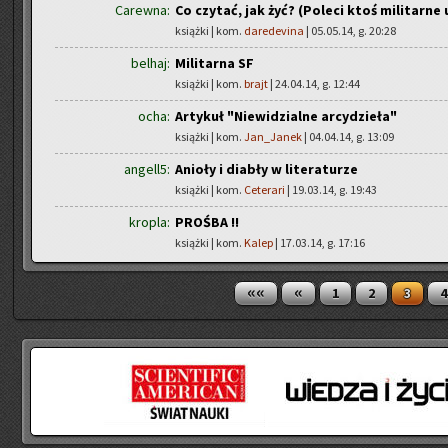
Carewna:
Co czytać, jak żyć? (Poleci ktoś militarne
książki | kom.
daredevina
| 05.05.14, g. 20:28
belhaj:
Militarna SF
książki | kom.
brajt
| 24.04.14, g. 12:44
ocha:
Artykuł "Niewidzialne arcydzieła"
książki | kom.
Jan_Janek
| 04.04.14, g. 13:09
angell5:
Anioły i diabły w literaturze
książki | kom.
Ceterari
| 19.03.14, g. 19:43
kropla:
PROŚBA !!
książki | kom.
Kalep
| 17.03.14, g. 17:16
««
«
1
2
3
4