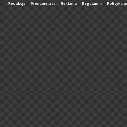
Re­dak­cja
Pre­nu­me­ra­ta
Re­kla­ma
Re­gu­la­min
Po­li­ty­ka p