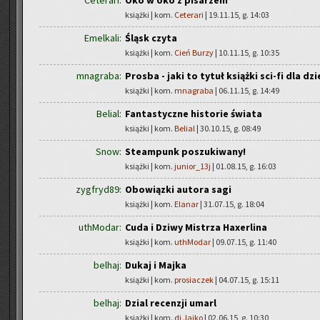
Ceterari:
Oko w oko z pisarzem
książki | kom.
Ceterari
| 19.11.15, g. 14:03
Emelkali:
Śląsk czyta
książki | kom.
Cień Burzy
| 10.11.15, g. 10:35
mnagraba:
Prosba - jaki to tytuł książki sci-fi dla dz
książki | kom.
mnagraba
| 06.11.15, g. 14:49
Belial:
Fantastyczne historie świata
książki | kom.
Belial
| 30.10.15, g. 08:49
Snow:
Steampunk poszukiwany!
książki | kom.
junior_13j
| 01.08.15, g. 16:03
zygfryd89:
Obowiązki autora sagi
książki | kom.
Elanar
| 31.07.15, g. 18:04
uthModar:
Cuda i Dziwy Mistrza Haxerlina
książki | kom.
uthModar
| 09.07.15, g. 11:40
belhaj:
Dukaj i Majka
książki | kom.
prosiaczek
| 04.07.15, g. 15:11
belhaj:
Dzial recenzji umarl
książki | kom.
dj Jajko
| 02.06.15, g. 10:30