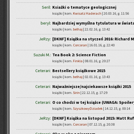
Seril:
Ksiażki o tematyce geologicznej
książki | kom.
Kwisatz Haderach
| 20.03.16, g. 11:56
beryl:
Najbardziej wymyślna tytulatura w świat
książki | kom.
belhaj
| 22.02.16, g. 13:42
JeRzy:
[DKNF] Książka na styczeń 2016: Richard 
książki | kom.
Corcoran
| 16.01.16, g. 22:40
Suzuki M.:
Tea Book 2: Science Fiction
książki | kom.
Finkla
| 08.01.16, g. 20:27
Ceterari:
Bestsellery książkowe 2015
książki | kom.
belhaj
| 02.01.16, g. 13:43
Ceterari:
Najważniejsze/najciekawsze książki 2015
książki | kom.
Sirin
| 22.12.15, g. 17:29
Ceterari:
O co chodzi w tej książce (UWAGA: Spoiler
książki | kom.
SzyszkowyDziadek
| 14.12.15, g. 00:14
JeRzy:
[DKNF] Książka na listopad 2015: Matt Ruff
książki | kom.
Corcoran
| 07.12.15, g. 20:38