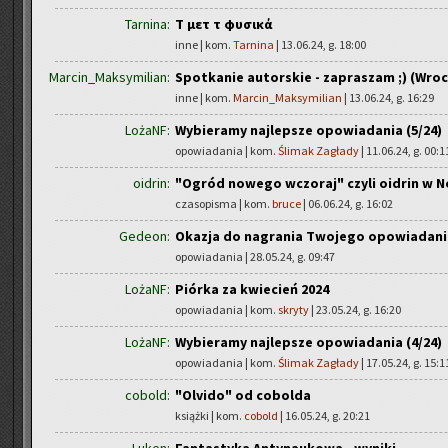
Tarnina:
Τὰ μετὰ τὰ φυσικά
inne | kom.
Tarnina
| 13.06.24, g. 18:00
Marcin_Maksymilian:
Spotkanie autorskie - zapraszam ;) (Wro
inne | kom.
Marcin_Maksymilian
| 13.06.24, g. 16:29
LożaNF:
Wybieramy najlepsze opowiadania (5/24)
opowiadania | kom.
Ślimak Zagłady
| 11.06.24, g. 00:1
oidrin:
"Ogród nowego wczoraj" czyli oidrin w N
czasopisma | kom.
bruce
| 06.06.24, g. 16:02
Gedeon:
Okazja do nagrania Twojego opowiadani
opowiadania | 28.05.24, g. 09:47
LożaNF:
Piórka za kwiecień 2024
opowiadania | kom.
skryty
| 23.05.24, g. 16:20
LożaNF:
Wybieramy najlepsze opowiadania (4/24)
opowiadania | kom.
Ślimak Zagłady
| 17.05.24, g. 15:1
cobold:
"Olvido" od cobolda
książki | kom.
cobold
| 16.05.24, g. 20:21