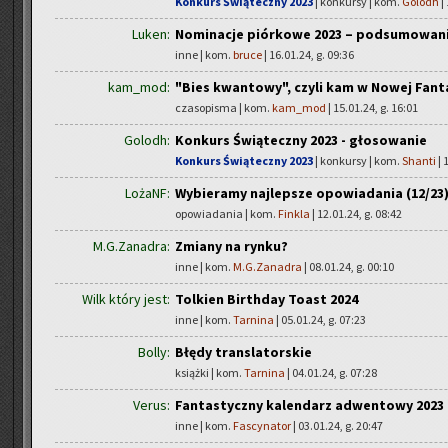
Konkurs Świąteczny 2023
| konkursy | kom.
Golodh
|
Luken:
Nominacje piórkowe 2023 – podsumowan
inne | kom.
bruce
| 16.01.24, g. 09:36
kam_mod:
"Bies kwantowy", czyli kam w Nowej Fant
czasopisma | kom.
kam_mod
| 15.01.24, g. 16:01
Golodh:
Konkurs Świąteczny 2023 - głosowanie
Konkurs Świąteczny 2023
| konkursy | kom.
Shanti
| 
LożaNF:
Wybieramy najlepsze opowiadania (12/23
opowiadania | kom.
Finkla
| 12.01.24, g. 08:42
M.G.Zanadra:
Zmiany na rynku?
inne | kom.
M.G.Zanadra
| 08.01.24, g. 00:10
Wilk który jest:
Tolkien Birthday Toast 2024
inne | kom.
Tarnina
| 05.01.24, g. 07:23
Bolly:
Błędy translatorskie
książki | kom.
Tarnina
| 04.01.24, g. 07:28
Verus:
Fantastyczny kalendarz adwentowy 2023 i
inne | kom.
Fascynator
| 03.01.24, g. 20:47