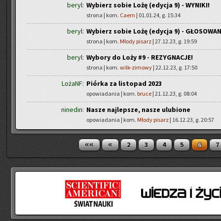
beryl:
Wybierz sobie Lożę (edycja 9) - WYNIKI!
strona | kom.
Caern
| 01.01.24, g. 15:34
beryl:
Wybierz sobie Lożę (edycja 9) - GŁOSOWAN
strona | kom.
Młody pisarz
| 27.12.23, g. 19:59
beryl:
Wybory do Loży #9 - REZYGNACJE!
strona | kom.
wilk-zimowy
| 22.12.23, g. 17:50
LożaNF:
Piórka za listopad 2023
opowiadania | kom.
bruce
| 21.12.23, g. 08:04
ninedin:
Nasze najlepsze, nasze ulubione
opowiadania | kom.
Młody pisarz
| 16.12.23, g. 20:57
««
«
2
3
4
5
6
7