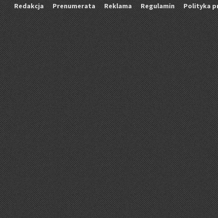
Re­dak­cja
Pre­nu­me­ra­ta
Re­kla­ma
Re­gu­la­min
Po­li­ty­ka p