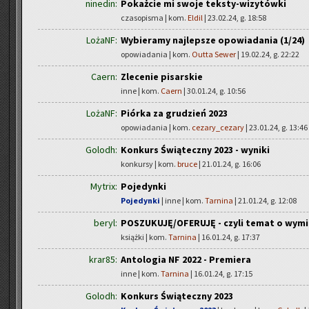
ninedin:
Pokażcie mi swoje teksty-wizytówki
czasopisma | kom.
Eldil
| 23.02.24, g. 18:58
LożaNF:
Wybieramy najlepsze opowiadania (1/24)
opowiadania | kom.
Outta Sewer
| 19.02.24, g. 22:22
Caern:
Zlecenie pisarskie
inne | kom.
Caern
| 30.01.24, g. 10:56
LożaNF:
Piórka za grudzień 2023
opowiadania | kom.
cezary_cezary
| 23.01.24, g. 13:46
Golodh:
Konkurs Świąteczny 2023 - wyniki
konkursy | kom.
bruce
| 21.01.24, g. 16:06
Mytrix:
Pojedynki
Pojedynki
| inne | kom.
Tarnina
| 21.01.24, g. 12:08
beryl:
POSZUKUJĘ/OFERUJĘ - czyli temat o wymia
książki | kom.
Tarnina
| 16.01.24, g. 17:37
krar85:
Antologia NF 2022 - Premiera
inne | kom.
Tarnina
| 16.01.24, g. 17:15
Golodh:
Konkurs Świąteczny 2023