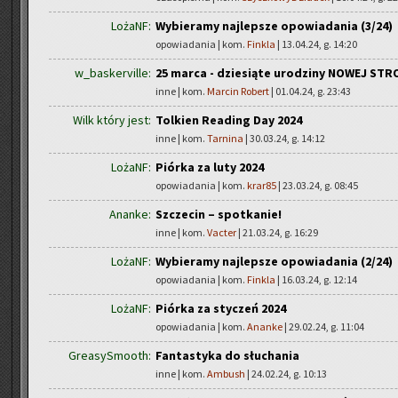
LożaNF:
Wybieramy najlepsze opowiadania (3/24)
opowiadania | kom.
Finkla
| 13.04.24, g. 14:20
w_baskerville:
25 marca - dziesiąte urodziny NOWEJ STR
inne | kom.
Marcin Robert
| 01.04.24, g. 23:43
Wilk który jest:
Tolkien Reading Day 2024
inne | kom.
Tarnina
| 30.03.24, g. 14:12
LożaNF:
Piórka za luty 2024
opowiadania | kom.
krar85
| 23.03.24, g. 08:45
Ananke:
Szczecin – spotkanie!
inne | kom.
Vacter
| 21.03.24, g. 16:29
LożaNF:
Wybieramy najlepsze opowiadania (2/24)
opowiadania | kom.
Finkla
| 16.03.24, g. 12:14
LożaNF:
Piórka za styczeń 2024
opowiadania | kom.
Ananke
| 29.02.24, g. 11:04
GreasySmooth:
Fantastyka do słuchania
inne | kom.
Ambush
| 24.02.24, g. 10:13