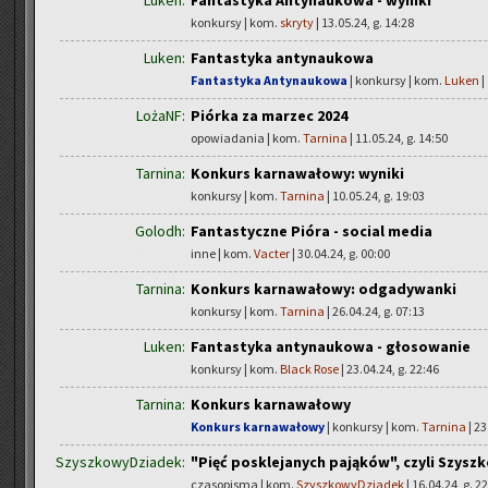
Luken:
Fantastyka Antynaukowa - wyniki
konkursy | kom.
skryty
| 13.05.24, g. 14:28
Luken:
Fantastyka antynaukowa
Fantastyka Antynaukowa
| konkursy | kom.
Luken
|
LożaNF:
Piórka za marzec 2024
opowiadania | kom.
Tarnina
| 11.05.24, g. 14:50
Tarnina:
Konkurs karnawałowy: wyniki
konkursy | kom.
Tarnina
| 10.05.24, g. 19:03
Golodh:
Fantastyczne Pióra - social media
inne | kom.
Vacter
| 30.04.24, g. 00:00
Tarnina:
Konkurs karnawałowy: odgadywanki
konkursy | kom.
Tarnina
| 26.04.24, g. 07:13
Luken:
Fantastyka antynaukowa - głosowanie
konkursy | kom.
Black Rose
| 23.04.24, g. 22:46
Tarnina:
Konkurs karnawałowy
Konkurs karnawałowy
| konkursy | kom.
Tarnina
| 23
SzyszkowyDziadek:
"Pięć posklejanych pająków", czyli Szys
czasopisma | kom.
SzyszkowyDziadek
| 16.04.24, g. 2