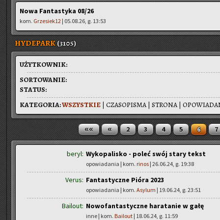
Nowa Fantastyka 08/26
kom.
Grzesiek12
| 05.08.26, g. 13:53
HYDEPARK
(3105)
UŻYT­KOW­NIK:
SOR­TO­WA­NIE:
STA­TUS:
KA­TE­GO­RIA:
WSZYST­KIE
|
CZA­SO­PI­SMA
|
STRO­NA
|
OPO­WIA­DA­
««
«
2
3
4
5
6
7
beryl:
Wykopalisko - poleć swój stary tekst
opowiadania | kom.
rinos
| 26.06.24, g. 19:38
Verus:
Fantastyczne Pióra 2023
opowiadania | kom.
Asylum
| 19.06.24, g. 23:51
Bailout:
Nowofantastyczne haratanie w gałę
inne | kom.
Bailout
| 18.06.24, g. 11:59