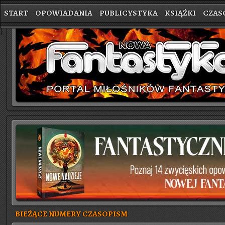
START
OPOWIADANIA
PUBLICYSTYKA
KSIĄŻKI
CZAS
}
BIEŻĄCE NUMERY CZASOPISM