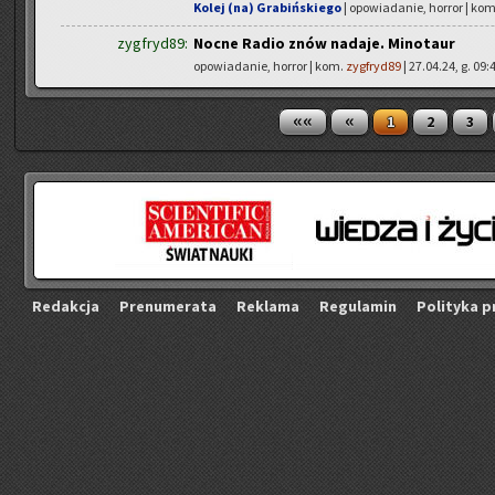
Kolej (na) Grabińskiego
| opowiadanie, horror | ko
zygfryd89:
Nocne Radio znów nadaje. Minotaur
opowiadanie, horror | kom.
zygfryd89
| 27.04.24, g. 09:
««
«
1
2
3
Re­dak­cja
Pre­nu­me­ra­ta
Re­kla­ma
Re­gu­la­min
Po­li­ty­ka p