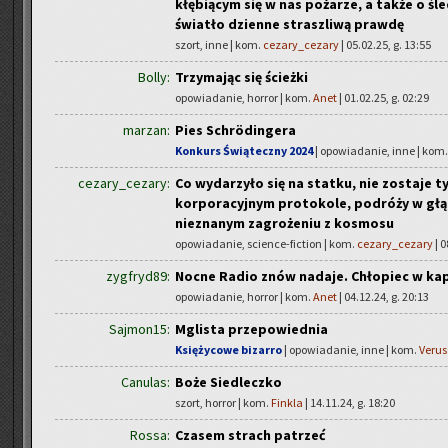
kłębiącym się w nas pożarze, a także o śl
światło dzienne straszliwą prawdę
szort, inne | kom.
cezary_cezary
| 05.02.25, g. 13:55
Bolly:
Trzymając się ścieżki
opowiadanie, horror | kom.
Anet
| 01.02.25, g. 02:29
marzan:
Pies Schrödingera
Konkurs Świąteczny 2024
| opowiadanie, inne | kom
cezary_cezary:
Co wydarzyło się na statku, nie zostaje ty
korporacyjnym protokole, podróży w głą
nieznanym zagrożeniu z kosmosu
opowiadanie, science-fiction | kom.
cezary_cezary
| 0
zygfryd89:
Nocne Radio znów nadaje. Chłopiec w ka
opowiadanie, horror | kom.
Anet
| 04.12.24, g. 20:13
Sajmon15:
Mglista przepowiednia
Księżycowe bizarro
| opowiadanie, inne | kom.
Verus
Canulas:
Boże Siedleczko
szort, horror | kom.
Finkla
| 14.11.24, g. 18:20
Rossa:
Czasem strach patrzeć