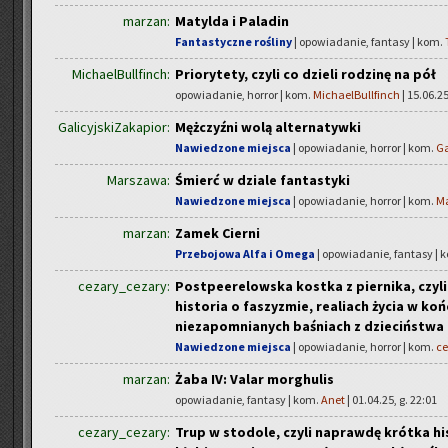
marzan:
Matylda i Paladin
Fantastyczne rośliny
| opowiadanie, fantasy | kom.
MichaelBullfinch:
Priorytety, czyli co dzieli rodzinę na pół
opowiadanie, horror | kom.
MichaelBullfinch
| 15.06.25
GalicyjskiZakapior:
Mężczyźni wolą alternatywki
Nawiedzone miejsca
| opowiadanie, horror | kom.
Ga
Marszawa:
Śmierć w dziale fantastyki
Nawiedzone miejsca
| opowiadanie, horror | kom.
M
marzan:
Zamek Cierni
Przebojowa Alfa i Omega
| opowiadanie, fantasy | 
cezary_cezary:
Postpeerelowska kostka z piernika, czyl
historia o faszyzmie, realiach życia w ko
niezapomnianych baśniach z dzieciństwa
Nawiedzone miejsca
| opowiadanie, horror | kom.
ce
marzan:
Żaba IV: Valar morghulis
opowiadanie, fantasy | kom.
Anet
| 01.04.25, g. 22:01
cezary_cezary:
Trup w stodole, czyli naprawdę krótka hi