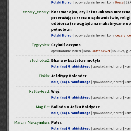
Polski Horror
| opowiadanie, horror | kom.
Rossa
| 29.
cezary_cezary:
Koszmar ojca, czyli stosunkowo mroczn
przerażająca rzecz o sądownictwie, religi
odbiorca (ze względu na makabryczne op
pełnoletni
Polski Horror
| opowiadanie, horror | kom.
cezary_ce
Tygrysica:
Czyimiś oczyma
opowiadanie, horror | kom.
Outta Sewer
| 05.08.24, g. 
aTucholka2:
Blizna w kształcie motyla
Kolej (na) Grabińskiego
| opowiadanie, horror | ko
Finkla:
Jeżdżący Holender
Kolej (na) Grabińskiego
| opowiadanie, horror | ko
RattleHead:
Więź
Kolej (na) Grabińskiego
| opowiadanie, horror | ko
Mag Be:
Ballada o Jaśku Bałdydze
Kolej (na) Grabińskiego
| opowiadanie, horror | ko
Marcin_Maksymilian:
Palec
Kolej (na) Grabińskiego
| opowiadanie, horror | ko