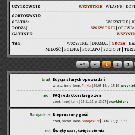
UŻYT­KOW­NIK:
WSZYST­KIE
|
WŁA­SNE
|
KOPI
SOR­TO­WA­NIE:
STA­TUS:
WSZYST­KIE
|
B
RO­DZAJ:
WSZYST­KIE
|
OPO­WIA­
GA­TU­NEK:
WSZYST­
TAG:
WSZYST­KIE
|
DRA­MAT
|
GROZA
|
HA
MI­ŁOŚĆ
|
POL­SKA
|
PO­STA­PO
|
SOCJO SF
|
THRIL
««
«
1
2
3
brajt:
Edycja starych opowiadań
wiersz, inne | kom.
Finkla
| 29.03.14, g. 15:19 |
przykle
_mc_:
FAQ redaktorskiego zen
szort, inne | kom.
| 16.11.12, g. 13:27 |
przyklejony
Bardjaskier:
Nieproszony gość
szort, horror | kom.
Bardjaskier
| 01.07.26, g. 13:58
nul:
Święty czas, święta ziemia