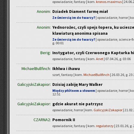
opowiadanie, fantasy | kom.
kronos.maximus
| 24.06.
Anonim:
Dziadek Diament farmę miał
Ze śmiercią im do twarzy?
| opowiadanie, horror | k
Anonim:
Yednorożec, czyli spejs łopera, ku uciesz
klawiaturą anonima spisana
Ze śmiercią im do twarzy?
| opowiadanie, science-fi
g. 00:01
Berig:
Instygator, czyli Czerwonego Kapturka h
opowiadanie, fantasy | kom.
Anet
| 07.04.26, g. 03:06
MichaelBullfinch:
Ikhlwa i ihawu
szort, fantasy | kom.
MichaelBullfinch
| 26.03.26, g. 23
GalicyjskiZakapior:
Dzisiaj zabiję Mary Walker
Między płótnem a słowem
| opowiadanie, horror | k
12:51
GalicyjskiZakapior:
gdzie akurat nie patrzysz
opowiadanie, horror | kom.
GalicyjskiZakapior
| 21.02.
CZARNA2:
Pomornik II
opowiadanie, fantasy | kom.
regulatorzy
| 23.01.26, g.