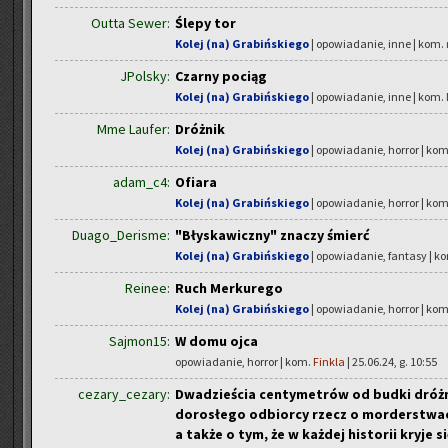
Outta Sewer:
Ślepy tor
Kolej (na) Grabińskiego
| opowiadanie, inne | kom.
JPolsky:
Czarny pociąg
Kolej (na) Grabińskiego
| opowiadanie, inne | kom.
Mme Laufer:
Dróżnik
Kolej (na) Grabińskiego
| opowiadanie, horror | ko
adam_c4:
Ofiara
Kolej (na) Grabińskiego
| opowiadanie, horror | ko
Duago_Derisme:
"Błyskawiczny" znaczy śmierć
Kolej (na) Grabińskiego
| opowiadanie, fantasy | k
Reinee:
Ruch Merkurego
Kolej (na) Grabińskiego
| opowiadanie, horror | ko
Sajmon15:
W domu ojca
opowiadanie, horror | kom.
Finkla
| 25.06.24, g. 10:55
cezary_cezary:
Dwadzieścia centymetrów od budki dróżni
dorosłego odbiorcy rzecz o morderstwach
a także o tym, że w każdej historii kryje 