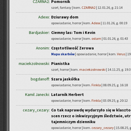
CZARNA2:
Pomornik
szort, fantasy | kom.
CZARNA2
| 12.01.26, g. 21:14
Adexx:
Dziurawy dom
opowiadanie, horror | kom.
Adexx
| 11.01.26, g. 00:19
Bardjaskier:
Ciemny las: Tom i Kevin
opowiadanie, horror | kom.
ostam
| 01.01.26, g. 01:43
Anonim:
Częstotliwość Zerowa
Mapa skarbów
| opowiadanie, horror | kom.
Verus
| 19
maciekzolnowski:
Pianistka
szort, horror | kom.
maciekzolnowski
| 14.11.25, g. 19:
bogdanoff:
Szara jaskółka
opowiadanie, horror | kom.
Finkla
| 08.09.25, g. 16:18
Kamil Janecki:
Latarnik Herbert
opowiadanie, horror | kom.
Finkla
| 03.09.25, g. 20:12
cezary_cezary:
Co tak naprawdę wydarzyło się w klasztor
scen rzecz o inkwizycyjnym śledztwie, utr
tajemniczym dzienniku
opowiadanie, horror | kom.
cezary_cezary
| 15.08.25, 