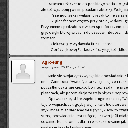
Wra­cam też czę­sto do pol­skie­go se­ria­lu o „Wied
ale też wy­stę­pu­ją w nim po­pu­lar­ni ak­to­rzy. Wolę, n
Prze­moc, seks i wul­gar­ny język to nie są za­le­
Z gier fan­ta­sy czę­sto przy stole, w domu gry­w
Przy­jem­nie spę­dza­ło się w ten spo­sób razem czas
gry, dzię­ki któ­rej wra­cam do cza­sów mło­do­ści i do 
for­mach.
Cie­ka­we gry wy­da­wa­ła firma En­co­re.
Oprócz „Nowej Fan­ta­sty­ki” czy­tu­ję też „Mło­de
Agro­eling
męż­czy­zna | 26.12.25, g. 19:49
Mnie się sko­ja­rzy­ło zwy­cię­skie opo­wia­da­nie z
mem Ca­me­ro­na “Ava­tar”, a przy­naj­mniej co i rusz 
po­cząt­ku czyta się cięż­ko, bo i też nigdy nie prze
pla­ne­tach, ale potem akcja zo­sta­ła pięk­nie po­pro­wa­
Opo­wia­da­nie, które za­ję­ło dru­gie miej­sce, “Wo
tu­je o woj­nach. Jak gdyby wojny kwiet­ne ste­ro­wa­n
sty­ki może z lat sie­dem­dzie­sią­tych, kiedy to czę­sto
ste­ty, opo­wia­da­nie jest nu­żą­ce, i nawet jeśli miało
so­wa­nie. No nie wiem, dla mnie roz­cza­ro­wa­nie jak n
na­stęp­ne tek­sty kon­kur­so­we.