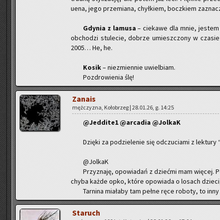
uena, jego prze­mia­na, chył­kiem, bocz­kiem za­zna­czo
Gdy­nia z la­mu­sa
– cie­ka­we dla mnie, je­ste
ob­cho­dzi stu­le­cie, do­brze umiesz­czo­ny w cza­si
2005… He, he.
Kosik
– nie­zmien­nie uwiel­biam.
Po­zdro­wie­nia ślę!
Za­na­is
męż­czy­zna, Ko­ło­brzeg | 28.01.26, g. 14:25
@Jed­di­te1 @ar­ca­dia @Jol­kaK
Dzię­ki za po­dzie­le­nie się od­czu­cia­mi z lek­tu­
@Jol­kaK
Przy­zna­ję, opo­wia­dań z dzieć­mi mam wię­cej. Pe
chyba każde opko, które opo­wia­da o lo­sach dzie­ci,
Tar­ni­na mia­ła­by tam pełne ręce ro­bo­ty, to inny
Sta­ruch