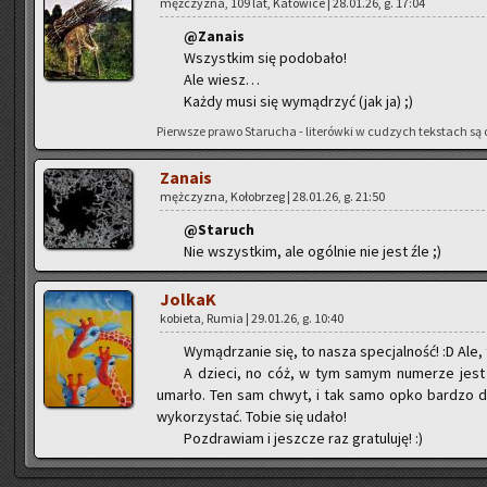
męż­czy­zna, 109 lat, Ka­to­wi­ce | 28.01.26, g. 17:04
@Za­na­is
Wszyst­kim się po­do­ba­ło!
Ale wiesz…
Każdy musi się wy­mą­drzyć (jak ja) ;)
Pierw­sze prawo Sta­ru­cha - li­te­rów­ki w cu­dzych tek­stach są o
Za­na­is
męż­czy­zna, Ko­ło­brzeg | 28.01.26, g. 21:50
@Sta­ruch
Nie wszyst­kim, ale ogól­nie nie jest źle ;)
Jol­kaK
ko­bie­ta, Rumia | 29.01.26, g. 10:40
Wy­mą­drza­nie się, to nasza spe­cjal­ność! :D Ale,
A dzie­ci, no cóż, w tym samym nu­me­rze jes
umar­ło. Ten sam chwyt, i tak samo opko bar­dzo d
wy­ko­rzy­stać. Tobie się udało!
Po­zdra­wiam i jesz­cze raz gra­tu­lu­ję! :)