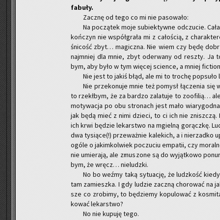
fa­bu­ły.
Za­cznę od tego co mi nie pa­so­wa­ło:
Na po­czą­tek moje su­biek­tyw­ne od­czu­cie. Cała
koń­czyn nie współ­gra­ła mi z ca­ło­ścią, z cha­rak­t
śni­cość zbyt… ma­gicz­na. Nie wiem czy będę do­brze 
naj­mniej dla mnie, zbyt ode­rwa­ny od resz­ty. Ja to 
bym, aby było w tym wię­cej scien­ce, a mniej fic­tion
Nie jest to jakiś błąd, ale mi to tro­chę po­psu­ło l
Nie prze­ko­nu­je mnie też po­mysł łą­cze­nia się 
to rzekł­bym, że za bar­dzo za­la­tu­je to zoo­fi­lią… 
mo­ty­wa­cja po obu stro­nach jest mało wia­ry­god­na. V
jak będą mieć z nimi dzie­ci, to ci ich nie znisz­czą. 
ich krwi bę­dzie le­kar­stwo na mgiel­ną go­rącz­kę. Lu­d
dwa ty­sią­ce(!) prze­waż­nie ka­le­kich, a i nie­rzad­ko
ogóle o ja­kim­kol­wiek po­czu­ciu em­pa­tii, czy mo­ral­
nie umie­ra­ją, ale zmu­szo­ne są do wy­jąt­ko­wo po­nu­
bym, że wręcz… nie­ludz­ki.
No bo weźmy taką sy­tu­ację, że ludz­kość kie­dyś 
tam za­miesz­ka. I gdy lu­dzie za­czną cho­ro­wać na ja
sze co zro­bi­my, to bę­dzie­my ko­pu­lo­wać z ko­smi­t
ko­wać le­kar­stwo?
No nie ku­pu­ję tego.