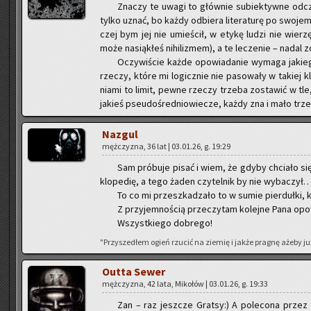
Zna­czy te uwagi to głów­nie su­biek­tyw­ne od­cz
tylko uznać, bo każdy od­bie­ra li­te­ra­tu­rę po swo­je­mu
czej bym jej nie umie­ścił, w etykę ludzi nie wie­rzę
może na­sią­kłeś ni­hi­li­zmem), a te le­cze­nie – nadal 
Oczy­wi­ście każde opo­wia­da­nie wy­ma­ga ja­kie­
rze­czy, które mi lo­gicz­nie nie pa­so­wa­ły w ta­kiej kl
nia­mi to limit, pewne rze­czy trze­ba zo­sta­wić w tle,
ja­kieś pseu­do­śre­dnio­wie­cze, każdy zna i mało trze­
Na­zgul
męż­czy­zna, 36 lat | 03.01.26, g. 19:29
Sam pró­bu­je pisać i wiem, że gdyby chcia­ło się 
klo­pe­dię, a tego żaden czy­tel­nik by nie wy­ba­czył
To co mi prze­szka­dza­ło to w sumie pier­duł­ki, k
Z przy­jem­no­ścią prze­czy­tam ko­lej­ne Pana opo­
Wszyst­kie­go do­bre­go!
"Przy­sze­dłem ogień rzu­cić na zie­mię i jakże pra­gnę ażeby już
Outta Sewer
męż­czy­zna, 42 lata, Mi­ko­łów | 03.01.26, g. 19:33
Zan – raz jesz­cze Grat­sy:) A po­le­co­na przez 