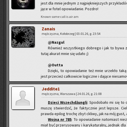
jest dla mnie jed­nym z naj­pięk­niej­szych przy­kła­
ją­ce w fotel opo­wia­da­nie. Po­zdro!
Known some call is air am
Za­na­is
męż­czy­zna, Ko­ło­brzeg | 03.01.26, g. 23:54
@Na­zgul
Rów­nież wszyst­kie­go do­bre­go i jak to bywa z
tutaj aku­rat mnie się udało ;)
@O­ut­ta
Dzię­ki, to opo­wia­da­nie też mnie urze­kło taką
jest prze­cież cał­ko­wi­cie lo­gicz­ne i da­ją­ce nie­sa­mo­
Jed­di­te1
męż­czy­zna, War­sza­wa | 24.01.26, g. 21:08
Dzie­ci Wszech­dżun­gli
: Spodo­ba­ło mi się to o
muszę stwier­dzić, że fak­tycz­nie jest lep­sze. Cie
praw­da epi­log tro­chę zbyt ckli­wy, jak na mój gust, a
Wojna nr 785
: To opo­wia­da­nie na­to­miast ni
miał być prze­ry­so­wa­ny i ka­ry­ka­tu­ral­ny, jed­nak d