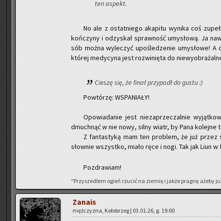
ten aspekt.
No ale z ostat­nie­go aka­pi­tu wy­ni­ka coś zu­peł­
koń­czy­ny i od­zy­skał spraw­ność umy­sło­wą. Ja naw
sób można wy­le­czyć upo­śle­dze­nie umy­sło­we! A on
któ­rej me­dy­cy­na jest roz­wi­nię­ta do nie­wy­obra­żal­
Cie­szę się, że finał przy­padł do gustu :)
Po­wtó­rzę: WSPA­NIA­ŁY!
Opo­wia­da­nie jest nie­za­prze­czal­nie wy­jąt­
dmuch­nąć w nie nowy, silny wiatr, by Pana ko­lej­ne te
Z fan­ta­sty­ką mam ten pro­blem, że już przez 
słow­nie wszyst­ko, miało ręce i nogi. Tak jak Liun w f
Po­zdra­wiam!
"Przy­sze­dłem ogień rzu­cić na zie­mię i jakże pra­gnę ażeby już
Za­na­is
męż­czy­zna, Ko­ło­brzeg | 03.01.26, g. 19:00