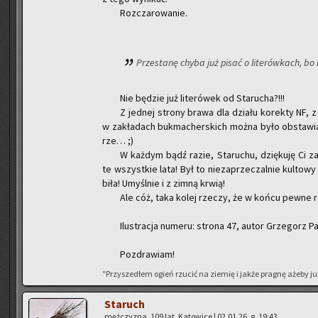
Roz­cza­ro­wa­nie.
Prze­sta­nę chyba już pisać o li­te­rów­kach, b
Nie bę­dzie już li­te­ró­wek od Sta­ru­cha?!!!
Z jed­nej stro­ny brawa dla dzia­łu ko­rek­ty NF,
w za­kła­dach buk­ma­cher­skich można było ob­sta­wiać 
rze… ;)
W każ­dym bądź razie, Sta­ru­chu, dzię­ku­ję Ci za t
te wszyst­kie lata! Był to nie­za­prze­czal­nie kul­to­wy
bi­ła! Umyśl­nie i z zimną krwią!
Ale cóż, taka kolej rze­czy, że w końcu pewne rze
Ilu­stra­cja nu­me­ru: stro­na 47, autor Grze­gorz P
Po­zdra­wiam!
"Przy­sze­dłem ogień rzu­cić na zie­mię i jakże pra­gnę ażeby już
Sta­ruch
męż­czy­zna, 109 lat, Ka­to­wi­ce | 02.01.26, g. 19:43