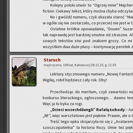
Ko­lej­ny pol­ski utwór to “Ogrzej mnie” Maj­che­
fic­tion. Cie­ka­wy tekst, który można chyba od­czy­tać
No i gwóźdź nu­me­ru, czyli oka­za­ła sta­roć “Mar­
w ogóle się nie ze­sta­rza­ło, co prze­cież nie jest w
Ostat­nie krót­kie opo­wia­da­nie, “Douen” Suzan 
tak na­praw­dę jest bar­dziej smut­ne niż strasz­ne. A
so­wych tek­stów stoi pod zna­kiem grozy. Co mi 
wszyst­kim dwa duże plusy – kon­ty­nu­ację pe­re­łek z 
Sta­ruch
męż­czy­zna, 109 lat, Ka­to­wi­ce | 28.12.25, g. 11:35
Lek­tu­rę stycz­nio­we­go nu­me­ru „Nowej Fan­ta­st
Wi­gi­lię, robił bę­dziesz cały rok. Oby!
Prze­cho­dząc do me­ri­tum, czyli za­war­to­ści nu
kon­kur­su li­te­rac­kie­go, ogło­szo­ne­go… dawno te
Więc ja tu byka za rogi.
„Dzie­ci wszech­dżun­gli” Ra­fa­łą Ło­bo­dy
– Au
„NF”, więc warsz­ta­to­wo jest pięk­nie. Pra­wie, ale 
Treść tego opka sko­ja­rzy­ła mi się z „Ava­ta­rem
szosz­czi­pa­tiel­na” ta hi­sto­ria Rozy. Umie też pię