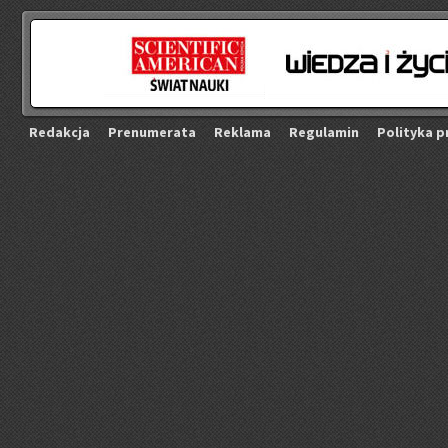
Re­dak­cja
Pre­nu­me­ra­ta
Re­kla­ma
Re­gu­la­min
Po­li­ty­ka p