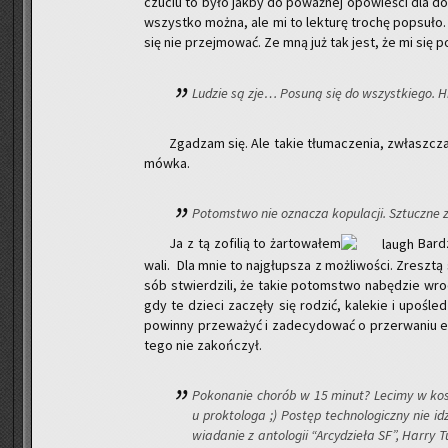
czu­ciu to było jakby do po­waż­nej opo­wie­ści dla do
wszyst­ko można, ale mi to lek­tu­rę tro­chę po­psu­ło
się nie przej­mo­wać. Ze mną już tak jest, że mi się po
Lu­dzie są zje… Po­su­ną się do wszyst­kie­go. Hi
Zga­dzam się. Ale takie tłu­ma­cze­nia, zwłasz­cza
mów­ka.
Po­tom­stwo nie ozna­cza ko­pu­la­cji. Sztucz­ne za
Ja z tą zo­fi­lią to żar­to­wa­łem
Bar­dz
wa­li. Dla mnie to naj­głup­sza z moż­li­wo­ści. Zresz­t
sób stwier­dzi­li, że takie po­tom­stwo na­bę­dzie wro
gdy te dzie­ci za­czę­ły się ro­dzić, ka­le­kie i upo­śle­dz
po­win­ny prze­wa­żyć i za­de­cy­do­wać o prze­rwa­niu e
tego nie za­koń­czył.
Po­ko­na­nie cho­rób w 15 minut? Le­ci­my w ko­
u prok­to­lo­ga ;) Po­stęp tech­no­lo­gicz­ny nie
wia­da­nie z an­to­lo­gii “Ar­cy­dzie­ła SF”, Harry 