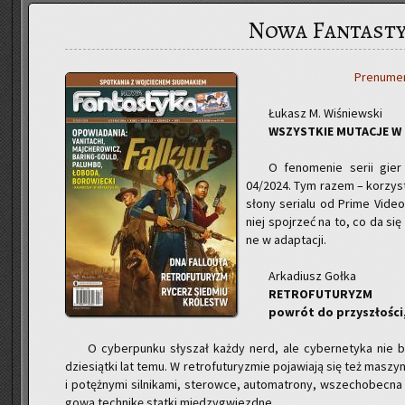
Nowa Fantasty
Pre­nu­me­
Łu­kasz M. Wi­śniew­ski
WSZYST­KIE MU­TA­CJE W
O fe­no­me­nie serii gier 
04/2024. Tym razem – ko­rzy­sta
sło­ny se­ria­lu od Prime Vide
niej spoj­rzeć na to, co da się 
ne w ad­ap­ta­cji.
Ar­ka­diusz Gołka
RE­TRO­FU­TU­RYZM
po­wrót do przy­szło­ści
O cy­ber­pun­ku sły­szał każdy nerd, ale cy­ber­ne­ty­ka nie b
dzie­siąt­ki lat temu. W re­tro­fu­tu­ry­zmie po­ja­wia­ją się też ma­szy
i po­tęż­ny­mi sil­ni­ka­mi, ste­row­ce, au­to­ma­tro­ny, wszech­obec­
go­wą tech­ni­kę stat­ki mię­dzy­gwiezd­ne.