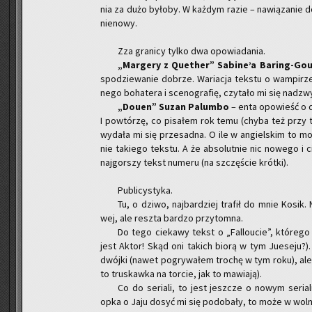
nia za dużo by­ło­by. W każ­dym razie – na­wią­za­nie d
nie­no­wy.
Zza gra­ni­cy tylko dwa opo­wia­da­nia.
„Mar­ge­ry z Qu­ether” Sa­bi­ne’a Ba­ring-Gou
spo­dzie­wa­nie do­brze. Wa­ria­cja tek­stu o wam­pi­r
ne­go bo­ha­te­ra i sce­no­gra­fię, czy­ta­ło mi się nad­z
„Douen” Suzan Pa­lum­bo
– enta opo­wieść o du­
I po­wtó­rzę, co pi­sa­łem rok temu (chyba też przy tek­śc
wy­da­ła mi się prze­sad­na. O ile w an­giel­skim to moż
nie ta­kie­go tek­stu. A że ab­so­lut­nie nic no­we­go 
naj­gor­szy tekst nu­me­ru (na szczę­ście krót­ki).
Pu­bli­cy­sty­ka.
Tu, o dziwo, naj­bar­dziej tra­fił do mnie Kosik.
wej, ale resz­ta bar­dzo przy­tom­na.
Do tego cie­ka­wy tekst o „Fal­lo­ucie”, któ­re­
jest Aktor! Skąd oni ta­kich biorą w tym Ju­ese­ju?).
dwój­ki (nawet po­gry­wa­łem tro­chę w tym roku), ale s
to tru­skaw­ka na tor­cie, jak to ma­wia­ją).
Co do se­ria­li, to jest jesz­cze o nowym se­ria
opka o Jaju dosyć mi się po­do­ba­ły, to może w wol­ny