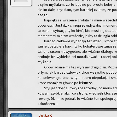
cząt­ku my­śla­łam, że to bę­dzie po pro­stu ko­lej­na 
ale im dalej czy­ta­łam, tym bar­dziej czu­łam, że po
sze­go.
Naj­więk­sze wra­że­nie zro­bi­ła na mnie wszech­d
opo­wie­ści. Jest dzika, nie­prze­wi­dy­wal­na, mo­men­t
tu panem sy­tu­acji, tylko kimś, kto musi się do­sto­s
mo­men­ta­mi mia­łam wra­że­nie, jakby ta dżun­gla od­
Bar­dzo cie­ka­wie wy­pa­da­ją też dzie­ci, które zna
win­ne po­sta­cie z bajki, tylko bo­ha­te­ro­wie zmu­sze­n
tal­ne, cza­sem nie­wy­god­ne, ale wła­śnie dla­te­go w
pró­bu­je ich wy­bie­lać ani mo­ra­li­zo­wać – ra­czej po­
my­śle­nia.
Opo­wia­da­nie ma też wy­raź­ny drugi plan. Można je c
o tym, jak bar­dzo czło­wiek chce wszyst­ko pod­po­
kon­se­kwen­cje. Jest w tym sporo nie­po­ko­ju i smut­
które zo­sta­ją w gło­wie po lek­tu­rze.
Styl jest dość su­ro­wy i oszczęd­ny, co moim zda­
ków ani szyb­kiej akcji co stro­nę, więc jeśli ktoś szu
ro­wa­ny. Dla mnie jed­nak to wła­śnie ten spo­koj­niej­
za­koń­cze­niu.
Jol­kaK