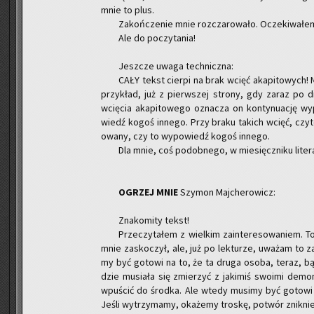
mnie to plus.
Za­koń­cze­nie mnie roz­cza­ro­wa­ło. Ocze­ki­wa­ł
Ale do po­czy­ta­nia!
Jesz­cze uwaga tech­nicz­na:
CAŁY tekst cier­pi na brak wcięć aka­pi­to­wych! Ni
przy­kład, już z pierw­szej stro­ny, gdy zaraz po di­d
wcię­cia aka­pi­to­we­go ozna­cza on kon­ty­nu­ację w
wiedź kogoś in­ne­go. Przy braku ta­kich wcięć, czy­tel
owa­ny, czy to wy­po­wiedź kogoś in­ne­go.
Dla mnie, coś po­dob­ne­go, w mie­sięcz­ni­ku li­te
OGRZEJ MNIE
Szy­mon Maj­che­ro­wicz:
Zna­ko­mi­ty tekst!
Prze­czy­ta­łem z wiel­kim za­in­te­re­so­wa­niem.
mnie za­sko­czył, ale, już po lek­tu­rze, uwa­żam to za
my być go­to­wi na to, że ta druga osoba, teraz, bądź
dzie mu­sia­ła się zmie­rzyć z ja­ki­miś swo­imi de­
wpu­ścić do środ­ka. Ale wtedy mu­si­my być go­to­wi p
Jeśli wy­trzy­ma­my, oka­że­my tro­skę, po­twór znik­nie