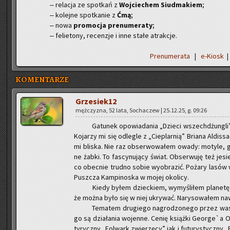
‒ re­la­cja ze spo­tkań z
Woj­cie­chem Siud­ma­kiem
;
‒ ko­lej­ne spo­tka­nie z
Ćmą
;
‒ nowa
pro­mo­cja pre­nu­me­ra­ty
;
‒ fe­lie­to­ny, re­cen­zje i inne stałe atrak­cje.
Pre­nu­me­ra­ta
|
e-Kiosk
KOMENTARZE
Grze­sie­k12
męż­czy­zna, 52 lata, So­cha­czew | 25.12.25, g. 09:26
Ga­tu­nek opo­wia­da­nia „Dzie­ci wszech­dżun­gli” Ra
Ko­ja­rzy mi się od­le­gle z „Cie­plar­nią” Bria­na Al­dis
mi bli­ska. Nie raz ob­ser­wo­wa­łem owady: mo­ty­le, gą­
ne żabki. To fa­scy­nu­ją­cy świat. Ob­ser­wu­ję też je­
co obec­nie trud­no sobie wy­obra­zić. Po­ża­ry lasów w
Pusz­cza Kam­pi­no­ska w mojej oko­li­cy.
Kiedy byłem dziec­kiem, wy­my­śli­łem pla­ne­tę, 
że można było się w niej ukry­wać. Na­ry­so­wa­łem naw
Te­ma­tem dru­gie­go na­gro­dzo­ne­go przez was 
go są dzia­ła­nia wo­jen­ne. Cenię książ­ki Geo­r­ge`a O
ty­rycz­ny „Fol­wark zwie­rzę­cy” jak i fu­tu­ry­stycz­ny