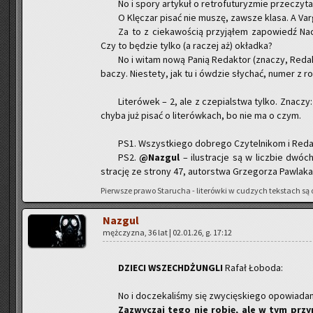
No i spory ar­ty­kuł o re­tro­fu­tu­ry­zmie prze­czy­t
O Klę­czar pisać nie muszę, za­wsze klasa. A Var­ga
Za to z cie­ka­wo­ścią przy­ją­łem za­po­wiedź Na­c
Czy to bę­dzie tylko (a ra­czej aż) okład­ka?
No i witam nową Panią Re­dak­tor (zna­czy, Re­dak
ba­czy. Nie­ste­ty, jak tu i ów­dzie sły­chać, numer z ro
Li­te­ró­wek – 2, ale z cze­pial­stwa tylko. Zna­czy
chyba już pisać o li­te­rów­kach, bo nie ma o czym.
PS1. Wszyst­kie­go do­bre­go Czy­tel­ni­kom i Re­d
PS2.
@Na­zgul
– ilu­stra­cje są w licz­bie dwóc
stra­cję ze stro­ny 47, au­tor­stwa Grze­go­rza Paw­la­ka
Pierw­sze prawo Sta­ru­cha - li­te­rów­ki w cu­dzych tek­stach są o
Na­zgul
męż­czy­zna, 36 lat | 02.01.26, g. 17:12
DZIE­CI WSZECH­DŻUN­GLI
Rafał Ło­bo­da:
No i do­cze­ka­li­śmy się zwy­cię­skie­go opo­wia­da­n
Za­zwy­czaj tego nie robię, ale w tym przy