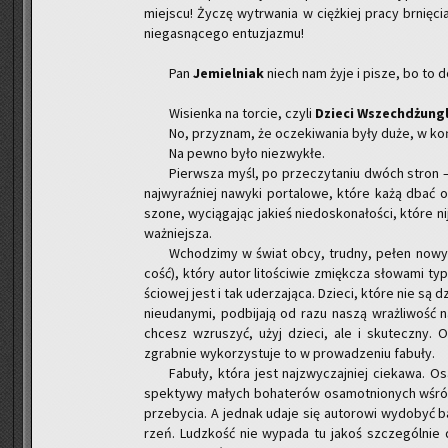
miej­scu! Życzę wy­trwa­nia w cięż­kiej pracy brnię­cia
nie­ga­sną­ce­go en­tu­zja­zmu!
Pan
Je­miel­niak
niech nam żyje i pisze, bo to d
Wi­sien­ka na tor­cie, czyli
Dzie­ci Wszech­dżun­g
No, przy­znam, że ocze­ki­wa­nia były duże, w koń
Na pewno było nie­zwy­kłe.
Pierw­sza myśl, po prze­czy­ta­niu dwóch stron – 
naj­wy­raź­niej na­wy­ki por­ta­lo­we, które każą dbać o
szo­ne, wy­cią­ga­jąc ja­kieś nie­do­sko­na­ło­ści, które 
waż­niej­sza.
Wcho­dzi­my w świat obcy, trud­ny, pełen no­wyc
cość), który autor li­to­ści­wie zmięk­cza sło­wa­mi typu
ścio­wej jest i tak ude­rza­ją­ca. Dzie­ci, które nie są d
nie­uda­ny­mi, pod­bi­ja­ją od razu naszą wraż­li­wość
chcesz wzru­szyć, użyj dzie­ci, ale i sku­tecz­ny. 
zgrab­nie wy­ko­rzy­stu­je to w pro­wa­dze­niu fa­bu­ły.
Fa­bu­ły, która jest naj­zwy­czaj­niej cie­ka­wa. 
spek­ty­wy ma­łych bo­ha­te­rów osa­mot­nio­nych wśród
prze­by­cia. A jed­nak udaje się au­to­ro­wi wy­do­być 
rzeń. Ludz­kość nie wy­pa­da tu jakoś szcze­gól­nie 