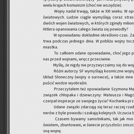
wielu kra­jach ko­mu­nizm (choć nie wszę­dzie).
Wojny nadal trwa­ją, także w XXI wieku. W opo­w
świa­to­wych. Lu­dzie cią­gle wy­my­śla­ją coraz stra
dwóch wojen świa­to­wych, w któ­rych zgi­nę­ły mi­lio­
Hi­tle­ra opa­no­wa­nia ca­łe­go świa­ta się po­wio­dły?
W opo­wia­da­niu do­kład­nie okre­ślo­no czas. Za
trwa pod­czas jed­ne­go dnia. W po­bli­żu wojny tocz
miast­ka.
To cał­kiem udane opo­wia­da­nie, choć jego po­cz
nas przed woj­na­mi, wręcz prze­ciw­nie.
Myślę, że nigdy nie przy­zwy­cza­imy się do wojen,
Różni au­to­rzy SF wy­my­śla­ją ko­smicz­ne wojny
Układ Sło­necz­ny (wojny o su­row­ce), a także inne 
pu­ścić wodze wy­obraź­ni.
Prze­czy­ta­łem też opo­wia­da­nie Szy­mo­na Maj
zwią­zek chło­pa­ka i dziew­czy­ny: Ma­te­usza i Magd
czer­pał in­spi­ra­cje ze swo­je­go życia? Ko­chan­ka prz
Udane związ­ki zda­rza­ją się teraz ra­czej rzad­k
ne­rów z byle po­wo­du i szu­ka­ją ko­lej­nych. Uczu­cia by
Cza­sem by­wa­my sa­mot­ni­ka­mi, tak jak moi ulu­
świa­tem, zbun­to­wa­ni, w świe­cie przy­szło­ści znisz
sną wojnę.