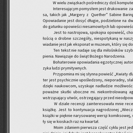
W wielu związ­kach po­śred­ni­czy dziś kom­pu­ter 
In­te­re­su­ją­cym po­my­słem jest dru­ko­wa­nie za
sa, ta­kich jak „Mar­ge­ry z Qu­ether” Sa­bi­ne Ba­ri
Opo­wia­da­nie jest dosyć dłu­gie, po­dzie­lo­ne na dwa 
do ga­tun­ku opo­wie­ści nie­sa­mo­wi­tych lub opo­wie­ś
Jest to na­stro­jo­wa, spo­koj­na opo­wieść, choć 
ło­ścią o drob­ne szcze­gó­ły, nie­spo­ty­ka­ną w na­s
wia­da­nie jest jak eks­po­nat w mu­zeum, który się do
Ten tekst nie na­da­je się dla mi­ło­śni­ków szyb
pie­nia. Na­wią­zu­je do świąt Bo­że­go Na­ro­dze­nia.
Bo­ha­te­ro­wie opo­wia­da­nia eg­zo­tycz­nej au­tor
zy­ka ludzi pry­mi­tyw­nych.
Przy­po­mi­na mi się słyn­na po­wieść „Kwia­ty dla 
ter jest psy­chicz­nie upo­śle­dzo­ny, nie­po­rad­ny, s
dzię­ki na­ukow­com, uzy­sku­je nad­lu­dzie moż­li­wo­ści
po­waż­ne skut­ki ubocz­ne mi. nie­kon­tro­lo­wa­ną 
wstrzą­sa­ją­cy utwór, ostrze­ga­ją­cy przed nie­od­po­wi
W dzia­le re­cen­zji za­in­te­re­so­wa­ła mnie re­
książ­kę. Jest to kon­ty­nu­acja na­gro­dzo­nej „Wiec
książ­ki w pięk­nie na­ry­so­wa­nej wer­sji ko­mik­so­wej
ły się w kio­skach raz na kwar­tał.
Moim zda­niem pierw­sza część cyklu jest jed­nak