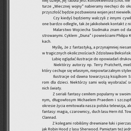
niej dzie­je, jej fa­bu­ła jest kon­se­kwent­na (choć nie 
tu­rze „Wiecz­nej wojny” na­bie­ra­my nie­chę­ci do okr
przy­szłość bę­dzie po­zba­wio­na wojen jest nie­wiel­k
Czy kie­dyś bę­dzie­my wal­czy­li z in­ny­mi cy­wi
one bar­dzo od­le­głe, tak że ja­ki­kol­wiek kon­takt z ni
Ma­lar­stwo Woj­cie­cha Siud­ma­ka znam od daw
stro­wa­ny­mi. Cy­klem „Diuna” i po­wie­ścia­mi Phi­li­pa 
kach.
Myślę, że z fan­ta­sty­ką, a przy­naj­mniej nie­sa­
w tra­gicz­nych oko­licz­no­ściach Zdzi­sła­wa Bek­siń­sk
Lubię oglą­dać ilu­stra­cje do opo­wia­dań dru­ko­wa
Nie­któ­rzy au­to­rzy np. Terry Prat­chett, miel
który ce­chu­je się wła­snym, nie­po­wta­rzal­nym sty­le
Ilu­stra­cje od dawna to­wa­rzy­szą książ­kom S
rom dla dzie­ci. Nie­któ­rzy sami wolą wy­obra­żać so
nich świa­ty.
Z se­ria­li fan­ta­sy ce­ni­łem po­pu­lar­ny w swoim
nym, dłu­go­wło­sym Mi­cha­elem Pra­edem i szczu­p
okre­sie życia emi­to­wa­ła nasza pol­ska te­le­wi­zja, 
fan­ta­sy: magia, cza­row­ni­cy, duch lasu Hern itd. To­w
Clan­nad.
Z ko­le­ga­mi ro­bi­li­śmy drew­nia­ne łuki i pie­rza­
jak Robin Hood z lasu Sher­wo­od. Pa­mię­tam też jedną 