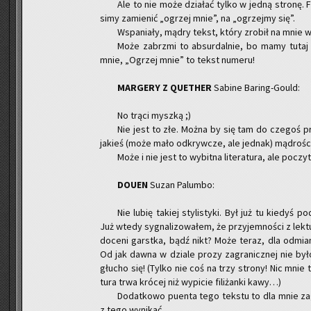
Ale to nie może dzia­łać tylko w jedną stro­nę. Fi
si­my za­mie­nić „ogrzej mnie”, na „ogrzej­my się”.
Wspa­nia­ły, mądry tekst, który zro­bił na mnie wie
Może za­brzmi to ab­sur­dal­nie, bo mamy tutaj d
mnie, „Ogrzej mnie” to tekst nu­me­ru!
MAR­GE­RY Z QU­ETHER
Sa­bi­ne Ba­ring-Gould:
No trąci mysz­ką ;)
Nie jest to złe. Można by się tam do cze­goś pr
ja­kieś (może mało od­kryw­cze, ale jed­nak) mą­dro­ści
Może i nie jest to wy­bit­na li­te­ra­tu­ra, ale po­cz
DOUEN
Suzan Pa­lum­bo:
Nie lubię ta­kiej sty­li­sty­ki. Był już tu kie­dyś 
Już wtedy sy­gna­li­zo­wa­łem, że przy­jem­no­ści z lek
do­ce­ni garst­ka, bądź nikt? Może teraz, dla od­mia­
Od jak dawna w dzia­le prozy za­gra­nicz­nej nie było m
głu­cho się! (Tylko nie coś na trzy stro­ny! Nic mnie t
tu­ra trwa kró­cej niż wy­pi­cie fi­li­żan­ki kawy…)
Do­dat­ko­wo pu­en­ta tego tek­stu to dla mnie za
z tego wy­ni­kać.