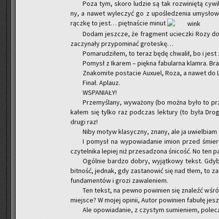
Poza tym, skoro lu­dzie są tak roz­wi­nię­tą cy­wi­li
ny, a nawet wy­le­czyć go z upo­śle­dze­nia umy­sło­we
rącz­kę to jest… pięt­na­ście minut
Dodam jesz­cze, że frag­ment uciecz­ki Rozy do st
za­czy­na­ły przy­po­mi­nać gro­te­skę…
Po­ma­ru­dzi­łem, to teraz będę chwa­lił, bo i jest
Po­mysł z Ika­rem – pięk­na fa­bu­lar­na klam­ra. Br
Zna­ko­mi­te po­sta­cie Au­xu­el, Roza, a nawet do
Finał. Aplauz.
WSPA­NIA­ŁY!
Prze­my­śla­ny, wy­wa­żo­ny (bo można było to prze­
ka­łem się tylko raz pod­czas lek­tu­ry (to była Drog
drugi raz!
Niby motyw kla­sycz­ny, znany, ale ja uwiel­biam t
I po­mysł na wy­po­wia­da­nie imion przed śmier­cią
czy­tel­ni­ka le­piej niż prze­sa­dzo­na śni­cość. No ten p
Ogól­nie bar­dzo dobry, wy­jąt­ko­wy tekst. Gdyby
bit­ność, jed­nak, gdy za­sta­no­wić się nad tłem, to za
fun­da­men­tów i grozi za­wa­le­niem.
Ten tekst, na pewno po­wi­nien się zna­leźć wśród
miej­sce? W mojej opi­nii, Autor po­wi­nien fa­bu­łę jesz
Ale opo­wia­da­nie, z czy­stym su­mie­niem, po­le­