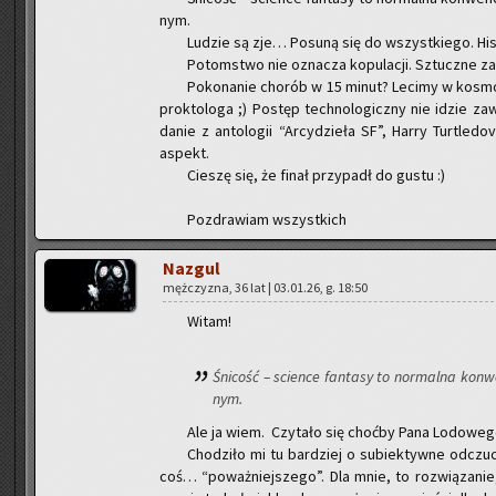
nym.
Lu­dzie są zje… Po­su­ną się do wszyst­kie­go. Hi­
Po­tom­stwo nie ozna­cza ko­pu­la­cji. Sztucz­ne za­
Po­ko­na­nie cho­rób w 15 minut? Le­ci­my w ko­smo
prok­to­lo­ga ;) Po­stęp tech­no­lo­gicz­ny nie idzie z
da­nie z an­to­lo­gii “Ar­cy­dzie­ła SF”, Harry Tur­tle­d
aspekt.
Cie­szę się, że finał przy­padł do gustu :)
Po­zdra­wiam wszyst­kich
Na­zgul
męż­czy­zna, 36 lat | 03.01.26, g. 18:50
Witam!
Śni­cość – scien­ce fan­ta­sy to nor­mal­na kon­w
nym.
Ale ja wiem. Czy­ta­ło się choć­by Pana Lo­do­w
Cho­dzi­ło mi tu bar­dziej o su­biek­tyw­ne od­czu­c
coś… “po­waż­niej­sze­go”. Dla mnie, to roz­wią­za­nie