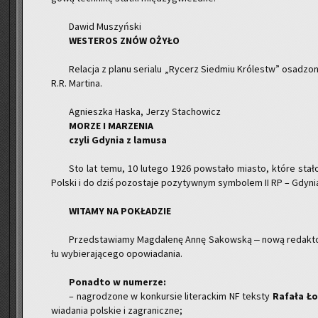
Dawid Mu­szyń­ski
WE­STE­ROS ZNÓW OŻYŁO
Re­la­cja z planu se­ria­lu „Ry­cerz Sied­miu Kró­lestw” osa­dzo
R.R. Mar­ti­na.
Agniesz­ka Haska, Jerzy Sta­cho­wicz
MORZE I MA­RZE­NIA
czyli Gdy­nia z la­mu­sa
Sto lat temu, 10 lu­te­go 1926 po­wsta­ło mia­sto, które stało
Pol­ski i do dziś po­zo­sta­je po­zy­tyw­nym sym­bo­lem II RP – Gdy­ni
WI­TA­MY NA PO­KŁA­DZIE
Przed­sta­wia­my Mag­da­le­nę Annę Sa­kow­ską ‒ nową re­dak­to
łu wy­bie­ra­ją­ce­go opo­wia­da­nia.
Po­nad­to w nu­me­rze:
– na­gro­dzo­ne w kon­kur­sie li­te­rac­kim NF tek­sty
Ra­fa­ła Ło
wia­da­nia pol­skie i za­gra­nicz­ne;