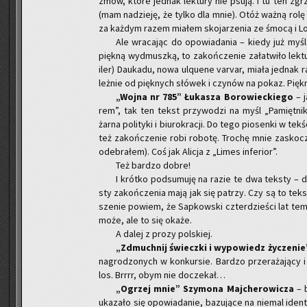
zmów, które jed­nak lek­tu­ry nie psują. I tu ten zgrz
(mam na­dzie­ję, że tylko dla mnie). Otóż ważną rolę w
za każ­dym razem mia­łem sko­ja­rze­nia ze śmocą i L
Ale wra­ca­jąc do opo­wia­da­nia – kiedy już my­ś
pięk­ną wy­dmusz­ką, to za­koń­cze­nie za­ła­twi­ło lek­
iler) Dau­ka­du, nowa ulqu­ene va­rvar, miała jed­nak r
leż­nie od pięk­nych słó­wek i czy­nów na pokaz. Pięk­
„Wojna nr 785” Łu­ka­sza Bo­ro­wiec­kie­go
– j
rem”, tak ten tekst przy­wo­dzi na myśl „Pa­mięt­nik
żarna po­li­ty­ki i biu­ro­kra­cji. Do tego pio­sen­ki w te
też za­koń­cze­nie robi ro­bo­tę. Tro­chę mnie za­sko­c
ode­bra­łem). Coś jak Ali­cja z „Limes in­fe­rior”.
Też bar­dzo dobre!
I krót­ko pod­su­mu­ję na razie te dwa tek­sty – 
sty za­koń­cze­nia mają jak się pa­trzy. Czy są to tek­
sze­nie po­wiem, że Sap­kow­ski czter­dzie­ści lat tem
może, ale to się okaże.
A dalej z prozy pol­skiej.
„Zdmuch­nij świecz­ki i wy­po­wiedz ży­cze­nie”
na­gro­dzo­nych w kon­kur­sie. Bar­dzo prze­ra­ża­ją­cy
los. Brrrr, obym nie do­cze­kał…
„Ogrzej mnie” Szy­mo­na Maj­che­ro­wi­cza
– b
uka­za­ło się opo­wia­da­nie, ba­zu­ją­ce na nie­mal ide