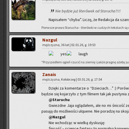
Nie bę­dzie już li­te­ró­wek od Sta­ru­cha?!!!
Na­pi­sa­łem “chyba”. Liczę, że Re­dak­cja da szan­
Pierw­sze prawo Sta­ru­cha - li­te­rów­ki w cu­dzych tek­stach są o
Na­zgul
męż­czy­zna, 36 lat | 02.01.26, g. 19:53
"Przy­sze­dłem ogień rzu­cić na zie­mię i jakże pra­gnę ażeby już
Za­na­is
męż­czy­zna, Ko­ło­brzeg | 03.01.26, g. 17:54
Dzię­ki za ko­men­ta­rze o “Dzie­ciach…” :) Po­rów
bę­dzie się ko­ja­rzy­ło z tym fil­mem tak jak pu­sty­nia z 
@Sta­ru­chu
Gwiezd­ne Jaja oglą­da­łem, ale no mi śni­cość ze s
pa­su­ją do moż­li­wo­ści ulqu­ene. Nie po­ra­dzę na sko­j
@Na­zgul
Nie wcho­dząc w wiel­ką dys­ku­sję:
Śni­cość – scien­ce fan­ta­sy to nor­mal­na kon­wen­