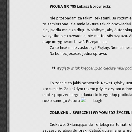
WOJNA NR 785
Łu­kasz Bo­ro­wiec­ki:
Nie prze­pa­dam za ta­ki­mi tek­sta­mi. Ja ro­zu­mi
to za­mie­rzo­ne, ale mnie lek­tu­ra ta­kich opo­wia­dań m
ale, jak dla mnie za długi. Wo­lał­bym, aby Autor sku­pi
wszyst­ko się roz­wad­nia, nie ma tej siły wy­ra­zu. 
sta­je in­try­go­wać i bawić. Prze­ja­da się.
Za to finał mnie za­sko­czył. Pięk­ny. Nie­mal me­ta­
Na ko­niec jesz­cze jedna spra­wa.
Wy­gię­ty w łuk krę­go­słup za cię­ci­wę miał pod­k
To zda­nie to jakiś po­two­rek. Nawet gdyby uzu­p
zro­zu­mia­łe. Za każ­dym razem gdy je czy­tam od­no­s
miot z po­przed­nie­go zda­nia i to krę­go­słup pod­ku­l
ro­sło sa­me­go Au­to­ra
ZDMUCH­NIJ ŚWIECZ­KI I WY­PO­WIEDZ ŻY­CZE­N
Cie­ka­we. Skła­nia­ją­ce do re­flek­sji na temat re­l
szczę­ście, ab­sur­du brak. Ca­łość utrzy­ma­na w gorz­