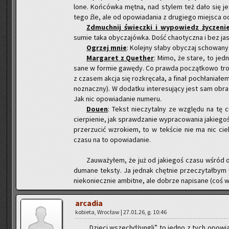
lo­ne. Koń­ców­ka mętna, nad sty­lem też dało się jesz
tego źle, ale od opo­wia­da­nia z dru­gie­go miej­sca o
Zdmuch­nij świecz­ki i wy­po­wiedz ży­cze­ni
sumie taka oby­cza­jów­ka. Dość cha­otycz­na i bez ja­sn
Ogrzej mnie
: Ko­lej­ny słaby oby­czaj scho­wa­ny
Mar­ga­ret z Qu­ether
: Mimo, że stare, to jed­n
sa­ne w for­mie ga­wę­dy. Co praw­da po­cząt­ko­wo tro­
z cza­sem akcja się roz­krę­ca­ła, a finał po­chła­nia­łem 
no­znacz­ny). W do­dat­ku in­te­re­su­ją­cy jest sam obr
Jak nic opo­wia­da­nie nu­me­ru.
Douen
: Tekst nie­czy­tal­ny ze wzglę­du na tę cu­
cier­pie­nie, jak spraw­dza­nie wy­pra­co­wa­nia ja­kie­g
prze­rzu­cić wzro­kiem, to w tek­ście nie ma nic cie
czasu na to opo­wia­da­nie.
Za­uwa­ży­łem, że już od ja­kie­goś czasu wśród op
du­ma­ne tek­sty. Ja jed­nak chęt­nie prze­czy­tał­bym 
nie­ko­niecz­nie am­bit­ne, ale do­brze na­pi­sa­ne (coś 
ar­ca­dia
ko­bie­ta, Wro­cław | 27.01.26, g. 10:46
„Dzie­ci wszech­dżun­gli” to jedno z tych opo­wia­