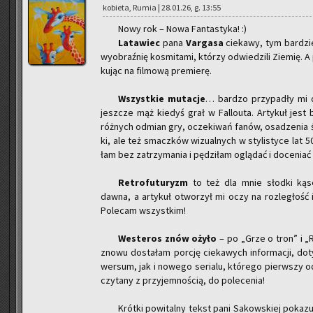
ko­bie­ta, Rumia | 28.01.26, g. 13:55
Nowy rok – Nowa Fan­ta­sty­ka! :)
La­ta­wiec
pana
Var­ga­sa
cie­ka­wy, tym bar­dzie
wy­obraź­nię ko­smi­ta­mi, któ­rzy od­wie­dzi­li Zie­mię. 
ku­jąc na fil­mo­wą pre­mie­rę.
Wszyst­kie mu­ta­cje
… bar­dzo przy­pa­dły mi d
jesz­cze mąż kie­dyś grał w Fal­lo­uta. Ar­ty­kuł jest bar
róż­nych od­mian gry, ocze­ki­wań fanów, osa­dze­nia ś
ki, ale też smacz­ków wi­zu­al­nych w sty­li­sty­ce lat 50
łam bez za­trzy­ma­nia i pę­dzi­łam oglą­dać i do­ce­niać 
Re­tro­fu­tu­ryzm
to też dla mnie słod­ki kąsek
dawna, a ar­ty­kuł otwo­rzył mi oczy na roz­le­głość i p
Po­le­cam wszyst­kim!
We­ste­ros znów ożyło
– po „Grze o tron” i „Ro
znowu do­sta­łam por­cję cie­ka­wych in­for­ma­cji, do­t
wer­sum, jak i no­we­go se­ria­lu, któ­re­go pierw­szy
czy­ta­ny z przy­jem­no­ścią, do po­le­ce­nia!
Krót­ki po­wi­tal­ny tekst pani Sa­kow­skiej po­ka­z