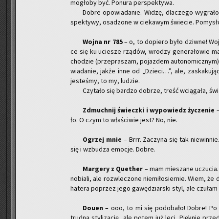
mo­gło­by być. Po­nu­ra per­spek­ty­wa.
Dobre opo­wia­da­nie. Widzę, dla­cze­go wy­gra­ło.
spek­ty­wy, osa­dzo­ne w cie­ka­wym świe­cie. Po­my­sło­w
Wojna nr 785
– o, to do­pie­ro było dziw­ne! Woj
ce się ku ucie­sze rzą­dów, wro­dzy ge­ne­ra­ło­wie ma­j
cho­dzie (prze­pra­szam, po­jaz­dem au­to­no­micz­nym)
wia­da­nie, jakże inne od „Dzie­ci…”, ale, za­ska­ku­ją­
je­ste­śmy, to my, lu­dzie.
Czy­ta­ło się bar­dzo do­brze, treść wcią­ga­ła, świa
Zdmuch­nij świecz­ki i wy­po­wiedz ży­cze­nie
–
ło. O czym to wła­ści­wie jest? No, nie.
Ogrzej mnie
– Brrr. Za­czy­na się tak nie­win­ni
się i wzbu­dza emo­cje. Dobre.
Mar­ge­ry z Qu­ether
– mam mie­sza­ne uczu­cia. To
no­bia­li, ale roz­wle­czo­ne nie­mi­ło­sier­nie. Wiem, że
ha­te­ra po­przez jego ga­wę­dziar­ski styl, ale czu­łam
Douen
– ooo, to mi się po­do­ba­ło! Dobre! Po 
trud­ną sty­li­za­cję, ale potem już leci. Pięk­nie prz