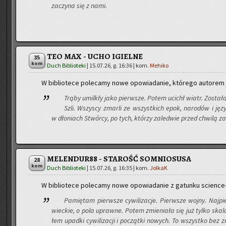
za­czy­na się z nami.
TEO MAX - UCHO IGIELNE
35
kom
Duch Biblioteki
|
15.07.26, g. 16:36
| kom.
Mehiko
W bi­blio­te­ce po­le­ca­my nowe opo­wia­da­nie, któ­re­go au­to­rem
Trąby umil­kły jako pierw­sze. Potem ucichł wiatr. Zo­sta­ła
Szli. Wszy­scy zmar­li ze wszyst­kich epok, na­ro­dów i ję­zy
w dło­niach Stwór­cy, po tych, któ­rzy za­le­d­wie przed chwi­lą z
MELENDUR88 - STAROŚĆ SOMNIOSUSA
28
kom
Duch Biblioteki
|
15.07.26, g. 16:35
| kom.
JolkaK
W bi­blio­te­ce po­le­ca­my nowe opo­wia­da­nie z ga­tun­ku scien­ce-
Pa­mię­tam pierw­sze cy­wi­li­za­cje. Pierw­sze wojny. Naj­p
wiec­kie, o pola upraw­ne. Potem zmie­nia­ła się już tylko skal
łem upad­ki cy­wi­li­za­cji i po­cząt­ki no­wych. To wszyst­ko be