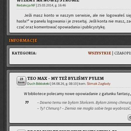
WITAMY NA NOWEJ STRONIE
Redakcja NF
|
25.03.2014, g. 16:46
Jeśli masz konto w na­szym ser­wi­sie, ale nie lo­go­wa­łeś się 
hasła?" w pa­ne­lu lo­go­wa­nia i je zre­se­tuj. Jeśli konta nie masz, za
czać oraz ko­men­to­wać opo­wia­da­nia i pu­bli­cy­sty­kę.
INFORMACJE
KA­TE­GO­RIA:
WSZYST­KIE
|
CZA­SO­PI
TEO MAX - MY TEŻ BYLIŚMY PYŁEM
23
kom
Duch Biblioteki
|
04.08.26, g. 08:10
| kom.
Ślimak Zagłady
W bi­blio­te­ce po­le­ca­my nowe opo­wia­da­nie z ga­tun­ku fan­ta­sy
– Dawno temu nie byłam Słoń­cem. Byłam zimną chmu­rą 
– Ty? Chmu­rą? – Zie­mia nie mogła sobie tego wy­obra­zić.