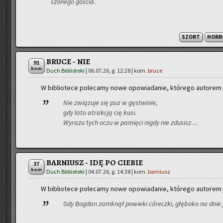
szo­ne­go go­ścia.
SZORT
HORR
BRUCE - NIE
91
kom
Duch Biblioteki
|
06.07.26, g. 12:28
| kom.
bruce
W bi­blio­te­ce po­le­ca­my nowe opo­wia­da­nie, któ­re­go au­to­rem
Nie zwią­zu­je się psa w gę­stwi­nie,
gdy lato atrak­cją cię kusi.
Wy­ra­zu tych oczu w pa­mię­ci nigdy nie zdu­sisz…
BARNIUSZ - IDĘ PO CIEBIE
37
kom
Duch Biblioteki
|
04.07.26, g. 14:38
| kom.
barniusz
W bi­blio­te­ce po­le­ca­my nowe opo­wia­da­nie, któ­re­go au­to­rem
Gdy Bog­dan za­mknął po­wie­ki có­recz­ki, głę­bo­ko na dnie 