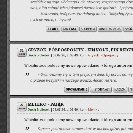
sześć­dzie­sią­te­go siód­me­go i nie stwo­rzę roz­po­czę­te­go dz
wek, albo cof­nąć ich o ja­ko­weś dwa­na­ście go­dzin? – Spoj­rzał
– Mi­strzu­niu, twój czas już do­biegł końca. Od­dy­chaj ży­c
nych pi­smach, i – bywaj!
SZORT
FANTASY
ALCHEMIA
ARYSTOKRACJA
BAŚŃ
GRYZOK_PÓŁPOSPOLITY - EIN VOLK, EIN REICH
31
kom
Duch Biblioteki
|
08.07.26, g. 08:49
| kom.
Gryzok_Półpospolity
W bi­blio­te­ce po­le­ca­my nowe opo­wia­da­nie, któ­re­go au­to­rem
– Gro­ma­dzi­my się w tym przy­krym dniu, by uczcić pa­mięć oj
a przede wszyst­kim na­sze­go wodza, Adol­fa Hi­tle­ra.
OPOWIADANIE
HISTORIA ALT.
NAZIZM
N
MEHIKO - PAJĄK
27
kom
Duch Biblioteki
|
08.07.26, g. 08:49
| kom.
Mehiko
W bi­blio­te­ce po­le­ca­my nowe opo­wia­da­nie, któ­re­go au­to­rem
Szpi­ner po­sta­no­wił za­miesz­kać w kuch­ni, gdzie, jak mówi