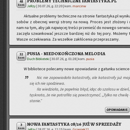
PROBLEMY TECHNICZNE FANTASTYKA.PL
48
kom
JeRzy
|
30.07.26, g. 22:20
| kom.
marcinw
Ak­tu­al­ne pro­ble­my tech­nicz­ne na stro­nie fantastyka.pl wy­ni­ka
so­bów z obec­nej wer­sji stro­ny na nową. Pro­ces jest zło­żo­ny i na­j
nam na tym, aby jak naj­wię­cej tre­ści prze­nieść do no­we­go ser­wi­su
za­czę­ła szwan­ko­wać jesz­cze bar­dziej niż do tej pory. Mo­że­my 
Wasze ocze­ki­wa­nia. Za wszel­kie za­kłó­ce­nia prze­pra­sza­my.
PUSIA - NIEDOKOŃCZONA MELODIA
32
kom
Duch Biblioteki
|
30.07.26, g. 01:28
| kom.
pusia
W bi­blio­te­ce po­le­ca­my nowe opo­wia­da­nie z ga­tun­ku scien­ce-
Nic nie za­po­wia­da­ło ka­ta­stro­fy, ale ka­ta­stro­fy już ma
się ich nie spo­dzie­wa.
Ila wie­dzia­ła, że po­peł­nia błąd, idąc do sza­ła­su w dzień
tę­sk­no­ta, że nie po­tra­fi­ła się po­wstrzy­mać. ,,Tylko na chwi­
sta­nie.”
OPOWIADANIE
NOWA FANTASTYKA 08/26 JUŻ W SPRZEDAŻY
3
kom
JeRzy
|
28.07.26, g. 12:15
| kom.
Grzesiek12