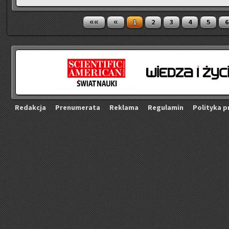
««
«
1
2
3
4
5
6
Re­dak­cja
Pre­nu­me­ra­ta
Re­kla­ma
Re­gu­la­min
Po­li­ty­ka p