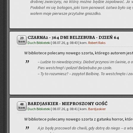
drob­nej zwie­rzy­ny, na którą można bę­dzie za­po­lo­wać. Ja w
Po­do­bał mi się ba­ła­gan, jaki tam pa­no­wał. Łatwo było się 
wa­łem moje pierw­sze przy­tul­ne gniazd­ko.
CZARNA2 - 364 DNI BELZEBUBA - DZIEŃ 64
23
kom
Duch Biblioteki
|
08.07.26, g. 08:43
| kom.
Robert Raks
W bi­blio­te­ce po­le­ca­my no­we­go szor­ta, któ­re­go au­to­rem jes
– Lu­dzie to nie­wdzięcz­ni­cy. Dia­beł przy­no­si im świ­nie, 
Pies wes­tchnął i po­li­zał Bel­ze­bu­ba po czole.
– Ty to ro­zu­miesz? – za­py­tał Bal­bi­nę. Ta wes­tchnę­ła i z
BARDJASKIER - NIEPROSZONY GOŚĆ
48
kom
Duch Biblioteki
|
08.07.26, g. 08:41
| kom.
Bardjaskier
W bi­blio­te­ce po­le­ca­my no­we­go szor­ta z ga­tun­ku hor­ror, któ
A ja będę pra­co­wał do chwi­li, gdy dotrę do niego – a wt