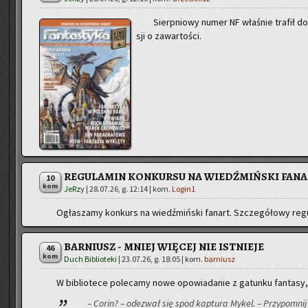
Sierp­nio­wy numer NF wła­śnie tra­fił do 
sji o za­war­to­ści.
REGULAMIN KONKURSU NA WIEDŹMIŃSKI FAN
10
kom
JeRzy
|
28.07.26, g. 12:14
| kom.
Login1
Ogła­sza­my kon­kurs na wiedź­miń­ski fa­nart. Szcze­gó­ło­wy re­gu­
BARNIUSZ - MNIEJ WIĘCEJ NIE ISTNIEJE
46
kom
Duch Biblioteki
|
23.07.26, g. 18:05
| kom.
barniusz
W bi­blio­te­ce po­le­ca­my nowe opo­wia­da­nie z ga­tun­ku fan­ta­sy
– Corin? – ode­zwał się spod kap­tu­ra Mykel. – Przy­po­mnij 