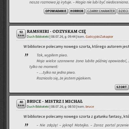
nasza roz­mo­wa ją iry­tu­je. – Magia nie lubi być nie­do­ce­nia­n
OPOWIADANIE
HORROR
CZARNY CHARAKTER
DZIECI
RAMSHIRI - ODZYSKAM CIĘ
92
kom
Duch Biblioteki
|
08.07.26, g. 09:44
| kom.
GalicyjskiZakapior
W bi­blio­te­ce po­le­ca­my no­we­go szor­ta, któ­re­go au­to­rem jes
Tak, wy­pi­łem piwo.
Moja wiel­ce sza­now­na żona lu­bi­ła póź­niej opo­wia­dać, 
tylko na mo­ment:
– …tylko na jedno piwo.
Roz­nio­sło się, że je­stem pi­ja­kiem.
SZORT
BRUCE - MISTRZ I MICHAŁ
40
kom
Duch Biblioteki
|
08.07.26, g. 08:50
| kom.
bruce
W bi­blio­te­ce po­le­ca­my no­we­go szor­ta z ga­tun­ku fan­ta­sy, kt
– Nie zdążę! – jęk­nął Ma­tej­ko. – Zaraz por­tal prze­ni