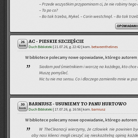
– Przede wszyst­kim przy­po­mi­nam ci, że nie ro­bi­my tego d
– To po co?
– Bo tak trze­ba, Mykel. – Corin wes­tchnął. – Bo tak trze­
OPOWIADANI
AC - PIESKIE SZCZĘŚCIE
26
kom
Duch Biblioteki
|
21.07.26, g. 22:42
| kom.
betweenthelines
W bi­blio­te­ce po­le­ca­my nowe opo­wia­da­nie, któ­re­go au­to­rem
Sia­dam pod śmiet­ni­kiem i war­czę na każ­de­go, kto chce
Muszę po­my­śleć.
Nic tu nie ma sensu. Co i dla­cze­go za­mie­ni­ło mnie w ps
BARNIUSZ - USUNIEMY TO PANU HURTOWO
30
kom
Duch Biblioteki
|
17.07.26, g. 16:56
| kom.
barniusz
W bi­blio­te­ce po­le­ca­my nowe opo­wia­da­nie, któ­re­go au­to­rem
W TheC­le­ana­cji wie­rzy­my, że czło­wiek nie po­wi­nien być
aby nasi klien­ci mogli cie­szyć się nie­ska­zi­tel­ną opi­nią każ­