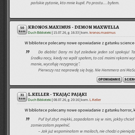
pań­skie py­ta­nie, kto mnie kupił. Po pro­stu… byłem.
KRONOS.MAXIMUS - DEMON MAXWELLA
50
kom
Duch Biblioteki
|
15.07.26, g. 16:33
| kom.
kronos.maximus
W bi­blio­te­ce po­le­ca­my nowe opo­wia­da­nie z ga­tun­ku scien­ce-
Do dia­bła! Dany mi był za­le­d­wie jeden sol spo­ko­ju! T
środ­ku nocy, kiedy na wpół spa­łem, to coś moimi rę­ka­mi wy­sł
ma­nie, wy­co­fu­ję re­zy­gna­cję”.
Pierw­szy raz na­praw­dę się boję. Nie Hem­me­ra ani Ma­So­
OPOWIADANIE
SCIEN
L.KELLER - TKAJĄC PAJĄKI
31
kom
Duch Biblioteki
|
08.07.26, g. 20:16
| kom.
L.Keller
W bi­blio­te­ce po­le­ca­my nowe opo­wia­da­nie z ga­tun­ku hor­ror, 
Puf był zbyt mięk­ki, za­pa­da­łam się w nim, jakby chcia­
za­mie­rza­łam po­peł­nić.
– Jak już wspo­mi­na­łam w ma­ilach, nie cho­dzi o pie­nią­dz