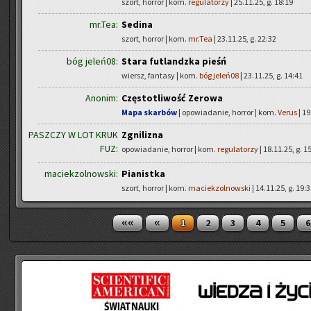
szort, horror | kom.
regulatorzy
| 25.11.25, g. 18:19
mr.Tea:
Sedina
szort, horror | kom.
mr.Tea
| 23.11.25, g. 22:32
bóg jeleń08:
Stara futlandzka pieśń
wiersz, fantasy | kom.
bóg jeleń08
| 23.11.25, g. 14:41
Anonim:
Częstotliwość Zerowa
Mapa skarbów
| opowiadanie, horror | kom.
Verus
| 19
PASZCZY W LOT KRUK
Zgnilizna
FUZ:
opowiadanie, horror | kom.
regulatorzy
| 18.11.25, g. 1
maciekzolnowski:
Pianistka
szort, horror | kom.
maciekzolnowski
| 14.11.25, g. 19:
««
«
1
2
3
4
5
6