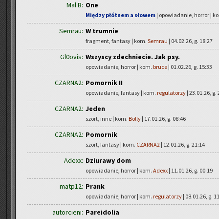
Mal B:
One
Między płótnem a słowem
| opowiadanie, horror | k
Semrau:
W trumnie
fragment, fantasy | kom.
Semrau
| 04.02.26, g. 18:27
Gl0ovis:
Wszyscy zdechniecie. Jak psy.
opowiadanie, horror | kom.
bruce
| 01.02.26, g. 15:33
CZARNA2:
Pomornik II
opowiadanie, fantasy | kom.
regulatorzy
| 23.01.26, g.
CZARNA2:
Jeden
szort, inne | kom.
Bolly
| 17.01.26, g. 08:46
CZARNA2:
Pomornik
szort, fantasy | kom.
CZARNA2
| 12.01.26, g. 21:14
Adexx:
Dziurawy dom
opowiadanie, horror | kom.
Adexx
| 11.01.26, g. 00:19
matp12:
Prank
opowiadanie, horror | kom.
regulatorzy
| 08.01.26, g. 1
autorcieni:
Pareidolia