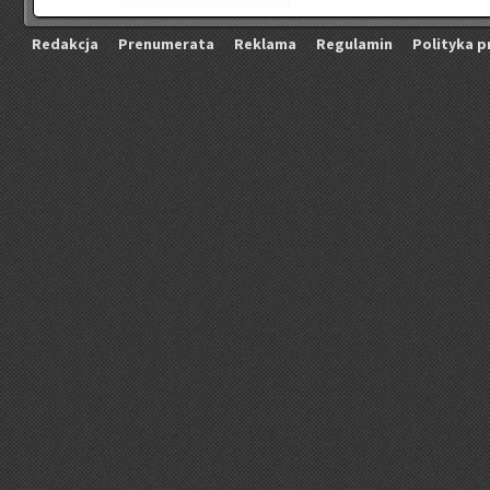
Re­dak­cja
Pre­nu­me­ra­ta
Re­kla­ma
Re­gu­la­min
Po­li­ty­ka p