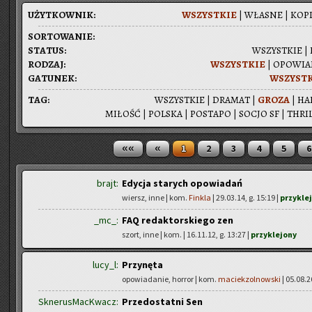
UŻYT­KOW­NIK:
WSZYST­KIE
|
WŁA­SNE
|
KOPI
SOR­TO­WA­NIE:
STA­TUS:
WSZYST­KIE
|
RO­DZAJ:
WSZYST­KIE
|
OPO­WIA­
GA­TU­NEK:
WSZYST­
TAG:
WSZYST­KIE
|
DRA­MAT
|
GROZA
|
HA
MI­ŁOŚĆ
|
POL­SKA
|
PO­STA­PO
|
SOCJO SF
|
THRIL
««
«
1
2
3
4
5
6
brajt:
Edycja starych opowiadań
wiersz, inne | kom.
Finkla
| 29.03.14, g. 15:19 |
przykle
_mc_:
FAQ redaktorskiego zen
szort, inne | kom.
| 16.11.12, g. 13:27 |
przyklejony
lucy_l:
Przynęta
opowiadanie, horror | kom.
maciekzolnowski
| 05.08.2
SknerusMacKwacz:
Przedostatni Sen