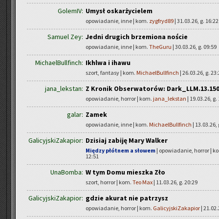
GolemIV:
Umysł oskarżycielem
opowiadanie, inne | kom.
zygfryd89
| 31.03.26, g. 16:22
Samuel Zey:
Jedni drugich brzemiona noście
opowiadanie, inne | kom.
TheGuru
| 30.03.26, g. 09:59
MichaelBullfinch:
Ikhlwa i ihawu
szort, fantasy | kom.
MichaelBullfinch
| 26.03.26, g. 23
jana_lekstan:
Z Kronik Obserwatorów: Dark_LLM.13.15
opowiadanie, horror | kom.
jana_lekstan
| 19.03.26, g.
galar:
Zamek
opowiadanie, inne | kom.
MichaelBullfinch
| 13.03.26, 
GalicyjskiZakapior:
Dzisiaj zabiję Mary Walker
Między płótnem a słowem
| opowiadanie, horror | k
12:51
UnaBomba:
W tym Domu mieszka Zło
szort, horror | kom.
Teo Max
| 11.03.26, g. 20:29
GalicyjskiZakapior:
gdzie akurat nie patrzysz
opowiadanie, horror | kom.
GalicyjskiZakapior
| 21.02.