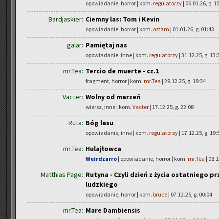
opowiadanie, horror | kom.
regulatorzy
| 06.01.26, g. 1
Bardjaskier:
Ciemny las: Tom i Kevin
opowiadanie, horror | kom.
ostam
| 01.01.26, g. 01:43
galar:
Pamiętaj nas
opowiadanie, inne | kom.
regulatorzy
| 31.12.25, g. 13:
mr.Tea:
Tercio de muerte - cz.1
fragment, horror | kom.
mr.Tea
| 29.12.25, g. 19:34
Vacter:
Wolny od marzeń
wiersz, inne | kom.
Vacter
| 17.12.25, g. 22:08
Ruta:
Bóg lasu
opowiadanie, inne | kom.
regulatorzy
| 17.12.25, g. 19:
mr.Tea:
Hulajłowca
Weirdzarro
| opowiadanie, horror | kom.
mr.Tea
| 08.1
Matthias Page:
Rutyna - Czyli dzień z życia ostatniego 
ludzkiego
opowiadanie, horror | kom.
bruce
| 07.12.25, g. 00:04
mr.Tea:
Mare Dambiensis