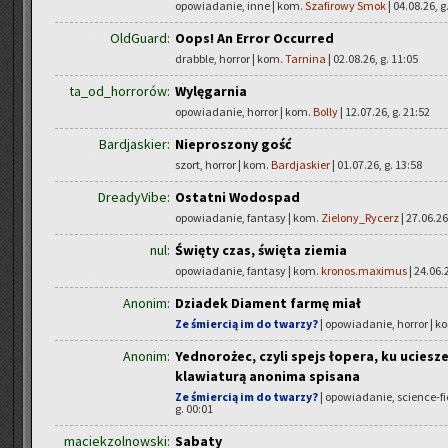
opowiadanie, inne | kom.
Szafirowy Smok
| 04.08.26, g
OldGuard:
Oops! An Error Occurred
drabble, horror | kom.
Tarnina
| 02.08.26, g. 11:05
ta_od_horrorów:
Wylęgarnia
opowiadanie, horror | kom.
Bolly
| 12.07.26, g. 21:52
Bardjaskier:
Nieproszony gość
szort, horror | kom.
Bardjaskier
| 01.07.26, g. 13:58
DreadyVibe:
Ostatni Wodospad
opowiadanie, fantasy | kom.
Zielony_Rycerz
| 27.06.26
nul:
Święty czas, święta ziemia
opowiadanie, fantasy | kom.
kronos.maximus
| 24.06.
Anonim:
Dziadek Diament farmę miał
Ze śmiercią im do twarzy?
| opowiadanie, horror | k
Anonim:
Yednorożec, czyli spejs łopera, ku uciesz
klawiaturą anonima spisana
Ze śmiercią im do twarzy?
| opowiadanie, science-fi
g. 00:01
maciekzolnowski:
Sabaty