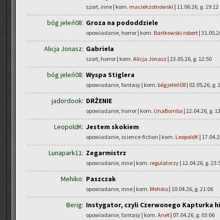
szort, inne | kom.
maciekzolnowski
| 11.06.26, g. 19:12
bóg jeleń08:
Groza na pododdziele
opowiadanie, horror | kom.
Bartkowski.robert
| 31.05.2
Alicja Jonasz:
Gabriela
szort, horror | kom.
Alicja Jonasz
| 23.05.26, g. 12:50
bóg jeleń08:
Wyspa Stiglera
opowiadanie, fantasy | kom.
bóg jeleń08
| 02.05.26, g. 
jadordook:
DRŻENIE
opowiadanie, horror | kom.
UnaBomba
| 22.04.26, g. 1
LeopoldK:
Jestem skokiem
opowiadanie, science-fiction | kom.
LeopoldK
| 17.04.2
Lunapark11:
Zegarmistrz
opowiadanie, inne | kom.
regulatorzy
| 12.04.26, g. 23:
Mehiko:
Paszczak
opowiadanie, inne | kom.
Mehiko
| 10.04.26, g. 21:06
Berig:
Instygator, czyli Czerwonego Kapturka h
opowiadanie, fantasy | kom.
Anet
| 07.04.26, g. 03:06