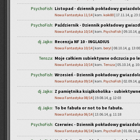
PsychoFish:
Listopad - dziennik pokładowy gwiazdol
Nowa Fantastyka 11/14
| kom.
koik80
| 17.11.14, g. 23:
PsychoFish:
Październik - Dziennik pokładowy gwiaz
Nowa Fantastyka 10/14
| kom.
PsychoFish
| 09.10.14, g
dj Jajko:
Recenzja NF 10 - INGLADIUS
Nowa Fantastyka 10/14
| kom.
beryl
| 08.10.14, g. 13:00
Tensza:
Moje całkiem subiektywne odczucia po l
Nowa Fantastyka 10/14
| kom.
Tensza
| 05.10.14, g. 10
PsychoFish:
Wrzesień - Dziennik pokładowy gwiazdol
Nowa Fantastyka 09/14
| kom.
PsychoFish
| 02.09.14, g
dj Jajko:
Z pamiętnika książkoholika - subiektywn
Nowa Fantastyka 08/14
| 19.08.14, g. 12:03
dj Jajko:
To be fabuła or not to be fabuła.
Nowa Fantastyka 06/14
| 13.06.14, g. 11:18
PsychoFish:
Czerwiec - Dziennik pokładowy gwiazdol
Nowa Fantastyka 06/14
| kom.
PsychoFish
| 01.06.14, g