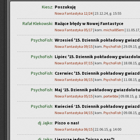
Kiesz:
Poszukuję
Nowa Fantastyka 12/24
| 23.12.24, g. 15:55
Rafał Klekowski:
Rażące błędy w Nowej Fantastyce
Nowa Fantastyka 05/17
| kom.
michal85em
| 11.05.17,
PsychoFish:
Wrzesień '15. Dziennik pokładowy gwiazd
Nowa Fantastyka 09/15
| kom.
PsychoFish
| 29.09.15, g
PsychoFish:
Lipiec '15. Dziennik pokładowy gwiazdol
Nowa Fantastyka 07/15
| kom.
PsychoFish
| 18.08.15, g
PsychoFish:
Czerwiec '15. Dziennik pokładowy gwiazd
Nowa Fantastyka 06/15
| kom.
PsychoFish
| 11.08.15, g
PsychoFish:
Maj ‘15. Dziennik pokładowy gwiazdolot
Nowa Fantastyka 05/15
| kom.
porterbbx
| 09.08.15, g. 
PsychoFish:
Kwiecień ‘15. Dziennik pokładowy gwiaz
Nowa Fantastyka 04/15
| kom.
PsychoFish
| 09.08.15, g
dj Jajko:
Piszo o nas!
Nowa Fantastyka 06/15
| 22.06.15, g. 14:00
dj Jajko:
I jeszcze jedno "piszo o nas"!