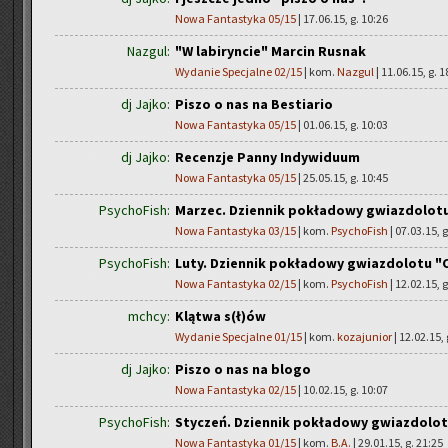
Nowa Fantastyka 05/15
| 17.06.15, g. 10:26
Nazgul:
"W labiryncie" Marcin Rusnak
Wydanie Specjalne 02/15
| kom.
Nazgul
| 11.06.15, g. 1
dj Jajko:
Piszo o nas na Bestiario
Nowa Fantastyka 05/15
| 01.06.15, g. 10:03
dj Jajko:
Recenzje Panny Indywiduum
Nowa Fantastyka 05/15
| 25.05.15, g. 10:45
PsychoFish:
Marzec. Dziennik pokładowy gwiazdolot
Nowa Fantastyka 03/15
| kom.
PsychoFish
| 07.03.15, g
PsychoFish:
Luty. Dziennik pokładowy gwiazdolotu "
Nowa Fantastyka 02/15
| kom.
PsychoFish
| 12.02.15, g
mchcy:
Klątwa s(ł)ów
Wydanie Specjalne 01/15
| kom.
kozajunior
| 12.02.15, 
dj Jajko:
Piszo o nas na blogo
Nowa Fantastyka 02/15
| 10.02.15, g. 10:07
PsychoFish:
Styczeń. Dziennik pokładowy gwiazdolo
Nowa Fantastyka 01/15
| kom.
B.A.
| 29.01.15, g. 21:25