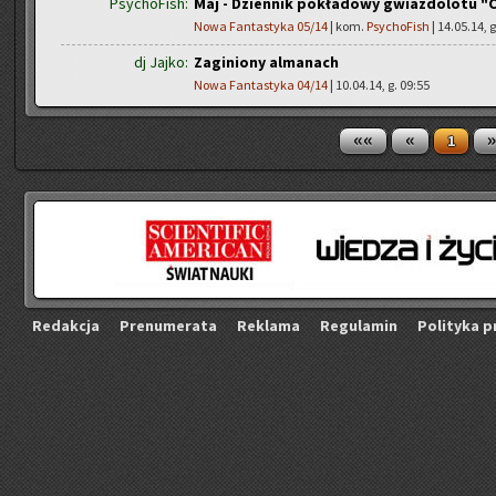
PsychoFish:
Maj - Dziennik pokładowy gwiazdolotu "
Nowa Fantastyka 05/14
| kom.
PsychoFish
| 14.05.14, g
dj Jajko:
Zaginiony almanach
Nowa Fantastyka 04/14
| 10.04.14, g. 09:55
««
«
»
1
Re­dak­cja
Pre­nu­me­ra­ta
Re­kla­ma
Re­gu­la­min
Po­li­ty­ka p