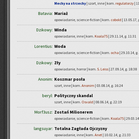
Mechy na strzechy
| szort, inne | kom.
regulatorzy
| 1
Batavia:
Mariaż
opowiadanie, science-fiction | kom.
cobold
| 13.05.17, 
Dzikowy:
Winda
opowiadanie, inne | kom.
Koala75
| 29.11.14, g. 11:31
Lorentius:
Woda
opowiadanie, science-fiction | kom.
ocha
| 29.10.14, g.
Dzikowy:
Zły
opowiadanie, horror | kom.
S. Leiss
| 27.09.14, g. 18:38
Anonim:
Koszmar posła
szort, inne | kom.
Anonim
| 03.08.14, g. 16:24
beryl:
Polityczny skandal
szort, inne | kom.
Osvald
| 08.06.14, g. 22:19
Morf3usz:
Zostań Milionerem
opowiadanie, science-fiction | kom.
Koala75
| 29.03.14
langsuyar:
Totalna Zagłada Ojczyzny
opowiadanie, inne | kom.
Anet
| 10.02.14, g. 21:33