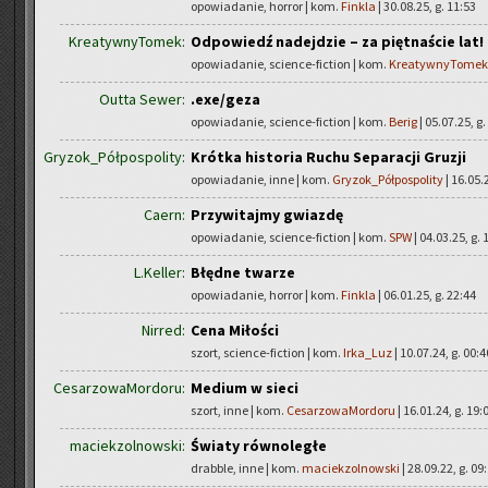
opowiadanie, horror | kom.
Finkla
| 30.08.25, g. 11:53
KreatywnyTomek:
Odpowiedź nadejdzie – za piętnaście lat!
opowiadanie, science-fiction | kom.
KreatywnyTomek
Outta Sewer:
.exe/geza
opowiadanie, science-fiction | kom.
Berig
| 05.07.25, g.
Gryzok_Półpospolity:
Krótka historia Ruchu Separacji Gruzji
opowiadanie, inne | kom.
Gryzok_Półpospolity
| 16.05.
Caern:
Przywitajmy gwiazdę
opowiadanie, science-fiction | kom.
SPW
| 04.03.25, g. 
L.Keller:
Błędne twarze
opowiadanie, horror | kom.
Finkla
| 06.01.25, g. 22:44
Nirred:
Cena Miłości
szort, science-fiction | kom.
Irka_Luz
| 10.07.24, g. 00:4
CesarzowaMordoru:
Medium w sieci
szort, inne | kom.
CesarzowaMordoru
| 16.01.24, g. 19:
maciekzolnowski:
Światy równoległe
drabble, inne | kom.
maciekzolnowski
| 28.09.22, g. 09