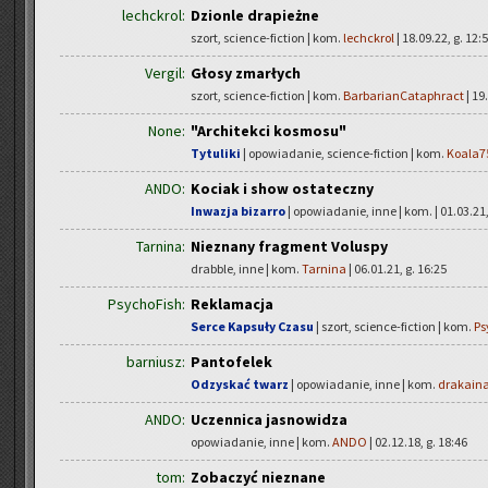
lechckrol:
Dzionle drapieżne
szort, science-fiction | kom.
lechckrol
| 18.09.22, g. 12:
Vergil:
Głosy zmarłych
szort, science-fiction | kom.
BarbarianCataphract
| 19
None:
"Architekci kosmosu"
Tytuliki
| opowiadanie, science-fiction | kom.
Koala7
ANDO:
Kociak i show ostateczny
Inwazja bizarro
| opowiadanie, inne | kom.
| 01.03.21
Tarnina:
Nieznany fragment Voluspy
drabble, inne | kom.
Tarnina
| 06.01.21, g. 16:25
PsychoFish:
Reklamacja
Serce Kapsuły Czasu
| szort, science-fiction | kom.
Ps
barniusz:
Pantofelek
Odzyskać twarz
| opowiadanie, inne | kom.
drakain
ANDO:
Uczennica jasnowidza
opowiadanie, inne | kom.
ANDO
| 02.12.18, g. 18:46
tom:
Zobaczyć nieznane