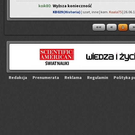
koik80:
Wyższa konieczność
KB029 (Historia)
| szort, inne | kom.
Koala75
| 26.06.1
««
«
»
1
Re­dak­cja
Pre­nu­me­ra­ta
Re­kla­ma
Re­gu­la­min
Po­li­ty­ka p