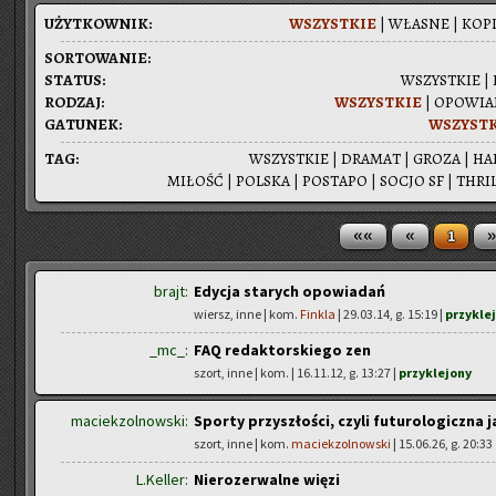
UŻYT­KOW­NIK:
WSZYST­KIE
|
WŁA­SNE
|
KOPI
SOR­TO­WA­NIE:
STA­TUS:
WSZYST­KIE
|
RO­DZAJ:
WSZYST­KIE
|
OPO­WIA­
GA­TU­NEK:
WSZYST­
TAG:
WSZYST­KIE
|
DRA­MAT
|
GROZA
|
HA
MI­ŁOŚĆ
|
POL­SKA
|
PO­STA­PO
|
SOCJO SF
|
THRIL
««
«
»
1
brajt:
Edycja starych opowiadań
wiersz, inne | kom.
Finkla
| 29.03.14, g. 15:19 |
przykle
_mc_:
FAQ redaktorskiego zen
szort, inne | kom.
| 16.11.12, g. 13:27 |
przyklejony
maciekzolnowski:
Sporty przyszłości, czyli futurologiczna 
szort, inne | kom.
maciekzolnowski
| 15.06.26, g. 20:33
L.Keller:
Nierozerwalne więzi