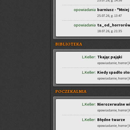
25.07.26, g. 14:36
opowiadania
barniusz - "Mniej 
25.07.26, g. 13:47
opowiadania
ta_od_horrorów 
18.07.26, g. 21:35
BIBLIOTEKA
L.Keller:
Tkając pająki
opowiadanie, horror |
L.Keller:
Kiedy spadło sło
opowiadanie, horror |
POCZEKALNIA
L.Keller:
Nierozerwalne wi
opowiadanie, horror |
L.Keller:
Błędne twarze
opowiadanie, horror |