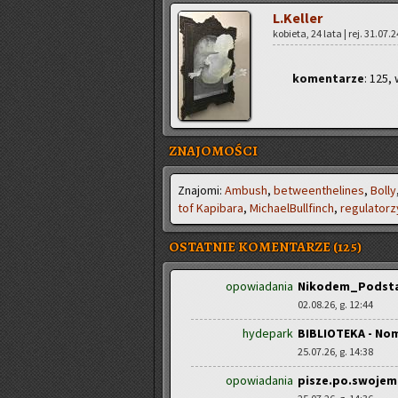
L.Keller
ko­bie­ta, 24 lata | rej. 31.07.
ko­men­ta­rze
: 125, 
ZNAJOMOŚCI
Zna­jo­mi:
Am­bush
,
be­twe­en­the­li­nes
,
Bolly
tof Ka­pi­ba­ra
,
Mi­cha­el­Bul­l­finch
,
re­gu­la­to­r
OSTATNIE KOMENTARZE (125)
opowiadania
Nikodem_Podstaw
02.08.26, g. 12:44
hydepark
BIBLIOTEKA - No
25.07.26, g. 14:38
opowiadania
pisze.po.swojem