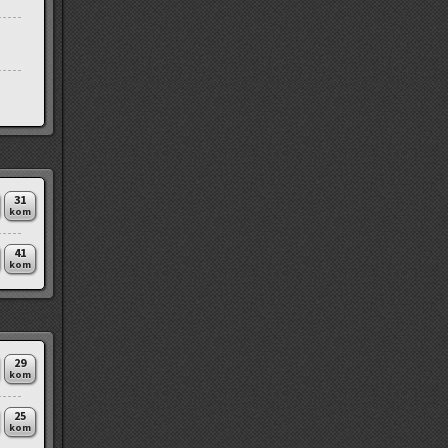
31
kom
41
kom
29
kom
25
kom