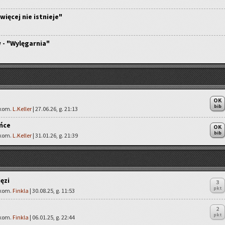
więcej nie istnieje"
- "Wylęgarnia"
OK
bib
 kom.
L.Keller
| 27.06.26, g. 21:13
ńce
OK
bib
 kom.
L.Keller
| 31.01.26, g. 21:39
ęzi
3
pkt
 kom.
Finkla
| 30.08.25, g. 11:53
2
pkt
 kom.
Finkla
| 06.01.25, g. 22:44