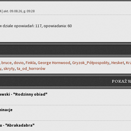
24 | akt. 09.08.26, g. 09:28
w dzia­le opo­wia­dań: 117, opo­wia­da­nia: 60
,
bruce
,
dovio
,
Fin­kla
,
Geo­r­ge Horn­wo­od
,
Gry­zok_Pół­po­spo­li­ty
,
He­sket
,
Kr
zy
,
skry­ty
,
ta­_od_hor­ro­rów
POKAŻ W
ski - "Rodzinny obiad"
minacje
u - "Abrakadabra"