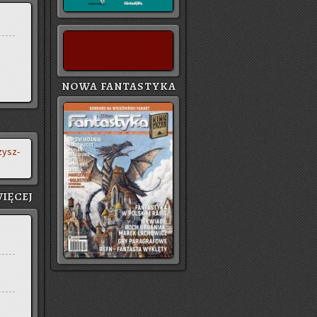
NOWA FANTASTYKA
zysz­
IĘ­CEJ