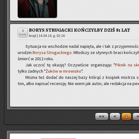
BORYS STRUGACKI KOŃCZYŁBY DZIŚ 81 LAT
0
kom
brajt
|
14.04.14, g. 02:16
Sy­tu­acja na wscho­dzie nadal na­pię­ta, ale i tak z przy­jem­no­śc
uro­dzin
Bo­ry­sa Stru­gac­kie­go
. Młod­szy ze słyn­nych braci koń­czył­
śmierć w 2012 roku.
Jak uczcić tę oka­zję? Oczy­wi­ście or­ga­ni­zu­jąc "
Pik­nik na sk
tylko żad­nych "
Żuków w mro­wi­sko
".
Można też dodać do na­szej bazy któ­rąś z ksią­żek mi­strza so­cj
ton, albo na­pi­sać re­cen­zję. Nie wiem jak autor, ale re­dak­cja na pew
««
«
»
1