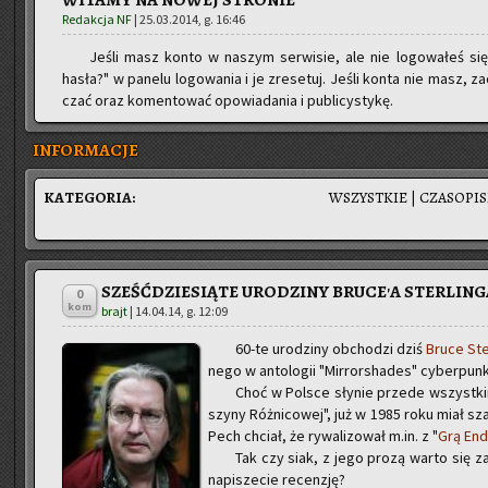
WITAMY NA NOWEJ STRONIE
Redakcja NF
|
25.03.2014, g. 16:46
Jeśli masz konto w na­szym ser­wi­sie, ale nie lo­go­wa­łeś się 
hasła?" w pa­ne­lu lo­go­wa­nia i je zre­se­tuj. Jeśli konta nie masz, za
czać oraz ko­men­to­wać opo­wia­da­nia i pu­bli­cy­sty­kę.
INFORMACJE
KA­TE­GO­RIA:
WSZYST­KIE
|
CZA­SO­PI
SZEŚĆDZIESIĄTE URODZINY BRUCE'A STERLING
0
kom
brajt
|
14.04.14, g. 12:09
60-te uro­dzi­ny ob­cho­dzi dziś
Bruce Ster
ne­go w an­to­lo­gii "Mir­ror­sha­des" cy­ber­pun­
Choć w Pol­sce sły­nie przede wszyst­kim
szy­ny Róż­ni­co­wej", już w 1985 roku miał sz
Pech chciał, że ry­wa­li­zo­wał m.in. z "
Grą En­d
Tak czy siak, z jego prozą warto się za­po
na­pi­sze­cie re­cen­zję?