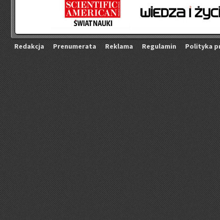
Re­dak­cja
Pre­nu­me­ra­ta
Re­kla­ma
Re­gu­la­min
Po­li­ty­ka p