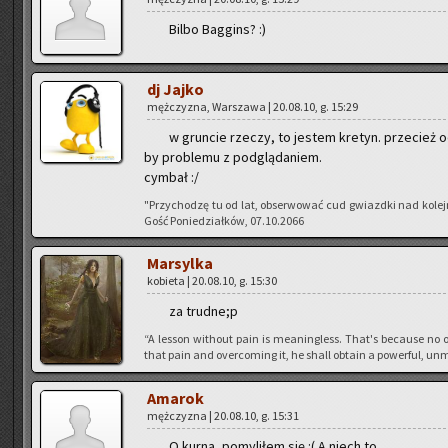
Bilbo Bag­gins? :)
dj Jajko
męż­czy­zna, War­sza­wa | 20.08.10, g. 15:29
w grun­cie rze­czy, to je­stem kre­tyn. prze­cież o
by pro­ble­mu z pod­glą­da­niem.
cym­bał :/
"Przy­cho­dzę tu od lat, ob­ser­wo­wać cud gwiazd­ki nad ko­le
Gość Po­nie­dział­ków, 07.10.2066
Mar­syl­ka
ko­bie­ta | 20.08.10, g. 15:30
za trud­ne;p
“A les­son wi­tho­ut pain is me­anin­gless. That's be­cau­se no o
that pain and over­co­ming it, he shall ob­ta­in a po­wer­ful, unm
Ama­rok
męż­czy­zna | 20.08.10, g. 15:31
O kurna, po­my­li­łem się :( A niech to...