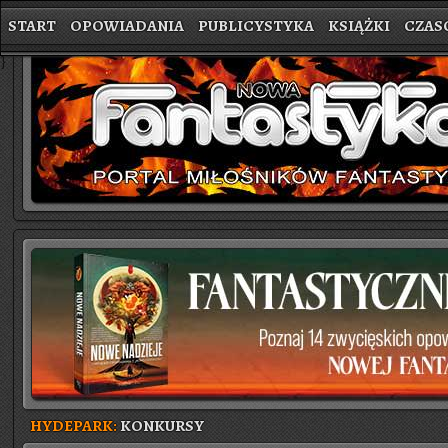
START
OPOWIADANIA
PUBLICYSTYKA
KSIĄŻKI
CZAS
}
HYDEPARK:
KONKURSY