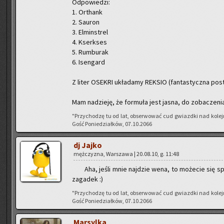
Od­po­wie­dzi:
1. Or­thank
2. Sau­ron
3. El­min­strel
4. Kserk­ses
5. Rum­bu­rak
6. Isen­gard
Z liter OSE­KRI ukła­da­my REK­SIO (fan­ta­stycz­na po­st
Mam na­dzie­ję, że for­mu­ła jest jasna, do zo­ba­cze­ni
"Przy­cho­dzę tu od lat, ob­ser­wo­wać cud gwiazd­ki nad ko­le
Gość Po­nie­dział­ków, 07.10.2066
dj Jajko
męż­czy­zna, War­sza­wa | 20.08.10, g. 11:48
Aha, jeśli mnie naj­dzie wena, to mo­że­cie się sp
za­ga­dek :)
"Przy­cho­dzę tu od lat, ob­ser­wo­wać cud gwiazd­ki nad ko­le
Gość Po­nie­dział­ków, 07.10.2066
Mar­syl­ka