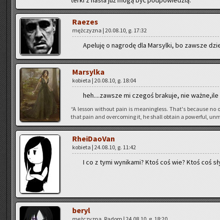
Ra­ezes
męż­czy­zna | 20.08.10, g. 17:32
Ape­lu­ję o na­gro­dę dla Mar­syl­ki, bo za­wsze dzie
Mar­syl­ka
ko­bie­ta | 20.08.10, g. 18:04
heh....zawsze mi cze­goś bra­ku­je, nie ważne,ile s
“A les­son wi­tho­ut pain is me­anin­gless. That's be­cau­se no o
that pain and over­co­ming it, he shall ob­ta­in a po­wer­ful, unm
Rhe­iDa­oVan
ko­bie­ta | 24.08.10, g. 11:42
I co z tymi wy­ni­ka­mi? Ktoś coś wie? Ktoś coś sł
beryl
męż­czy­zna, Radom | 24.08.10, g. 18:20