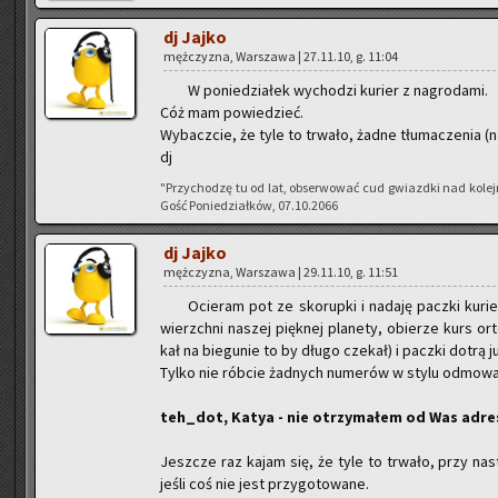
dj Jajko
męż­czy­zna, War­sza­wa | 27.11.10, g. 11:04
W po­nie­dzia­łek wy­cho­dzi ku­rier z na­gro­da­mi.
Cóż mam po­wie­dzieć.
Wy­bacz­cie, że tyle to trwa­ło, żadne tłu­ma­cze­nia (
dj
"Przy­cho­dzę tu od lat, ob­ser­wo­wać cud gwiazd­ki nad ko­le
Gość Po­nie­dział­ków, 07.10.2066
dj Jajko
męż­czy­zna, War­sza­wa | 29.11.10, g. 11:51
Ocie­ram pot ze sko­rup­ki i na­da­ję pacz­ki ku­r
wierzch­ni na­szej pięk­nej pla­ne­ty, obie­rze kurs or
kał na bie­gu­nie to by długo cze­kał) i pacz­ki dotrą ju
Tylko nie rób­cie żad­nych nu­me­rów w stylu od­mo­wa p
teh_dot, Katya - nie otrzy­ma­łem od Was ad­re­sów
Jesz­cze raz kajam się, że tyle to trwa­ło, przy na­stę
jeśli coś nie jest przy­go­to­wa­ne.