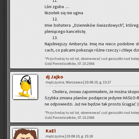
11.
Lśni zguba .....
Ni­zio­łek się nie ugina
12.
Imie bo­ha­te­ra „Dzien­ni­ków Gwiaz­do­wych", któ­re­
ple­nią­ce­go kan­ce­li­stę.
13.
Naj­sil­niej­szy Am­be­ry­ta. Imię ma nieco po­dob­ne
cach, co pal­ca­mi po­ka­zu­je różne rze­czy i chle­je dz
"Przy­cho­dzę tu od lat, ob­ser­wo­wać cud gwiazd­ki nad ko­le
Gość Po­nie­dział­ków, 07.10.2066
dj Jajko
męż­czy­zna, War­sza­wa | 20.08.10, g. 15:17
Cho­le­ra, znowu za­po­mnia­łem, że można sko­pio
Szyb­ka zmia­na pla­nów: po­da­je­cie je­dy­nie HA­SŁO-
ne od­po­wie­dzi. Już nie bę­dzie tak pro­sto ścią­gać :)
"Przy­cho­dzę tu od lat, ob­ser­wo­wać cud gwiazd­ki nad ko­le
Gość Po­nie­dział­ków, 07.10.2066
KaEl
męż­czy­zna | 20.08.10, g. 15:18