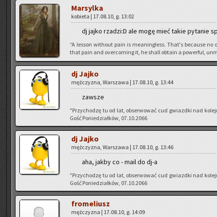
Mar­syl­ka
ko­bie­ta | 17.08.10, g. 13:02
dj jajko rza­dzi:D ale mogę mieć takie py­ta­nie sp
“A les­son wi­tho­ut pain is me­anin­gless. That's be­cau­se no o
that pain and over­co­ming it, he shall ob­ta­in a po­wer­ful, unm
dj Jajko
męż­czy­zna, War­sza­wa | 17.08.10, g. 13:44
za­wsze
"Przy­cho­dzę tu od lat, ob­ser­wo­wać cud gwiazd­ki nad ko­le
Gość Po­nie­dział­ków, 07.10.2066
dj Jajko
męż­czy­zna, War­sza­wa | 17.08.10, g. 13:46
aha, jakby co - mail do dj-a
"Przy­cho­dzę tu od lat, ob­ser­wo­wać cud gwiazd­ki nad ko­le
Gość Po­nie­dział­ków, 07.10.2066
fro­me­liusz
męż­czy­zna | 17.08.10, g. 14:09