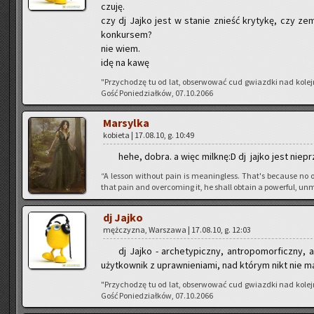
czuję.
czy dj Jajko jest w sta­nie znieść kry­ty­kę, czy ze­mś
kon­kur­sem?
nie wiem.
idę na kawę
"Przy­cho­dzę tu od lat, ob­ser­wo­wać cud gwiazd­ki nad ko­le
Gość Po­nie­dział­ków, 07.10.2066
Mar­syl­ka
ko­bie­ta | 17.08.10, g. 10:49
hehe, dobra. a więc milk­nę:D dj jajko jest nie­prz
“A les­son wi­tho­ut pain is me­anin­gless. That's be­cau­se no o
that pain and over­co­ming it, he shall ob­ta­in a po­wer­ful, unm
dj Jajko
męż­czy­zna, War­sza­wa | 17.08.10, g. 12:03
dj Jajko - ar­che­ty­picz­ny, an­tro­po­mor­ficz­ny, a
użyt­kow­nik z upraw­nie­nia­mi, nad któ­rym nikt nie m
"Przy­cho­dzę tu od lat, ob­ser­wo­wać cud gwiazd­ki nad ko­le
Gość Po­nie­dział­ków, 07.10.2066