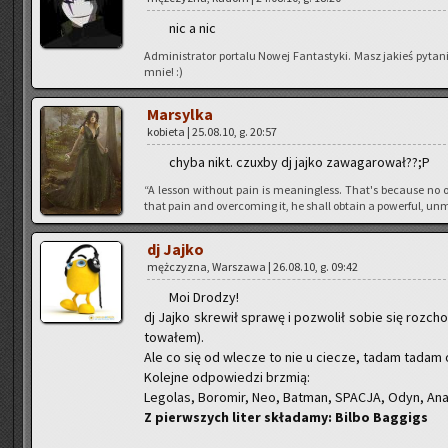
nic a nic
Ad­mi­ni­stra­tor por­ta­lu Nowej Fan­ta­sty­ki. Masz ja­kieś py­
mnie! :)
Mar­syl­ka
ko­bie­ta | 25.08.10, g. 20:57
chyba nikt. czu­xby dj jajko za­wa­ga­ro­wał??;P
“A les­son wi­tho­ut pain is me­anin­gless. That's be­cau­se no o
that pain and over­co­ming it, he shall ob­ta­in a po­wer­ful, unm
dj Jajko
męż­czy­zna, War­sza­wa | 26.08.10, g. 09:42
Moi Dro­dzy!
dj Jajko skre­wił spra­wę i po­zwo­lił sobie się roz­ch
to­wa­łem).
Ale co się od wle­cze to nie u cie­cze, tadam tadam ot
Ko­lej­ne od­po­wie­dzi brzmią:
Le­go­las, Bo­ro­mir, Neo, Bat­man, SPA­CJA, Odyn, Ana­k
Z pierw­szych liter skła­da­my: Bilbo Bag­gigs