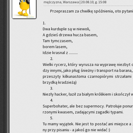
męż­czy­zna, War­sza­wa | 20.08.10, g. 15:08
Prze­pra­szam za chwil­kę spóź­nie­nia, oto py­ta­ni
1.
Dwa kur­du­ple są w nie­wo­li,
A gdzieś drze­wa hucza basem,
Tam tym­cza­sem,
borem lasem,
Idzie kra­snal z ..........
2.
Wiel­ki ry­cerz, który wy­ru­sza na wy­pra­wę nie­zbyt
dzy in­ny­mi, jako pług śnież­ny i trans­port na ba­ra­na,
prze­szy­ty kil­ku­na­sto­ma czar­no­pió­ry­mi strza­ła
brzyd­ką kra­dzie­żą)
3.
Nie­zły hac­ker, łaził za bia­łym kró­li­kiem i skoń­czył 
4.
Su­per­bo­ha­ter, ale bez su­per­mo­cy. Pa­tro­lu­je po­nu­
rzo­ny­mi kwa­sem, za­da­ją­cy­mi za­gad­ki ty­pa­mi.
5.
Tu mamy wy­ją­tek. Nie jest to po­stać ani miej­sce a 
ny przy pi­sa­niu - a jakoś go nie widać :)