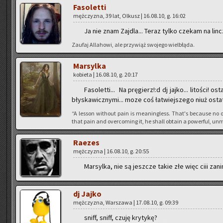
Fa­so­let­ti
męż­czy­zna, 39 lat, Ol­kusz | 16.08.10, g. 16:02
Ja nie znam Zaj­dla... Teraz tylko cze­kam na linc
Za­ufaj Al­la­ho­wi, ale przy­wiąż swo­je­go wiel­błą­da.
Mar­syl­ka
ko­bie­ta | 16.08.10, g. 20:17
Fa­so­let­ti... Na prę­gierz!:d dj jajko... li­to­ści! 
bły­ska­wicz­ny­mi... moze coś ła­twiej­sze­go niuż ostat
“A les­son wi­tho­ut pain is me­anin­gless. That's be­cau­se no o
that pain and over­co­ming it, he shall ob­ta­in a po­wer­ful, unm
Ra­ezes
męż­czy­zna | 16.08.10, g. 20:55
Mar­syl­ka, nie są jesz­cze takie złe więc ciii zan
dj Jajko
męż­czy­zna, War­sza­wa | 17.08.10, g. 09:39
sniff, sniff, czuję kry­ty­kę?