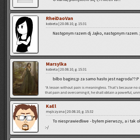
Rhe­iDa­oVan
ko­bie­ta | 20.08.10, g. 15:31
Na­stęp­nym razem dj Jajko, na­stęp­nym razem. 
Mar­syl­ka
ko­bie­ta | 20.08.10, g. 15:31
bilbo ba­gins;p za samo hasło jest na­gro­da??:P
“A les­son wi­tho­ut pain is me­anin­gless. That's be­cau­se no o
that pain and over­co­ming it, he shall ob­ta­in a po­wer­ful, unm
KaEl
męż­czy­zna | 20.08.10, g. 15:32
To nie­spra­wie­dli­we - byłem pierw­szy, a i tak
:-/