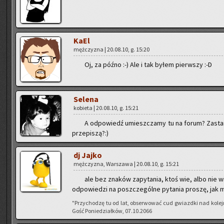
KaEl
męż­czy­zna | 20.08.10, g. 15:20
Oj, za późno :-) Ale i tak byłem pierw­szy :-D
Se­le­na
ko­bie­ta | 20.08.10, g. 15:21
A od­po­wiedź umiesz­cza­my tu na forum? Za­sta­n
prze­pi­szą?:)
dj Jajko
męż­czy­zna, War­sza­wa | 20.08.10, g. 15:21
ale bez zna­ków za­py­ta­nia, ktoś wie, albo nie w
od­po­wie­dzi na po­szcze­gól­ne py­ta­nia pro­szę, jak
"Przy­cho­dzę tu od lat, ob­ser­wo­wać cud gwiazd­ki nad ko­le
Gość Po­nie­dział­ków, 07.10.2066