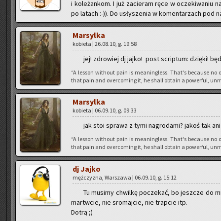
i ko­le­żan­kom. I już za­cie­ram ręce w ocze­ki­wa­niu 
po la­tach :-)). Do usły­sze­nia w ko­men­ta­rzach pod n
Mar­syl­ka
ko­bie­ta | 26.08.10, g. 19:58
jej! zdro­wiej dj jajko! post scrip­tum: dzię­ki! bę
“A les­son wi­tho­ut pain is me­anin­gless. That's be­cau­se no o
that pain and over­co­ming it, he shall ob­ta­in a po­wer­ful, unm
Mar­syl­ka
ko­bie­ta | 06.09.10, g. 09:33
jak stoi spra­wa z tymi na­gro­da­mi? jakoś tak ani 
“A les­son wi­tho­ut pain is me­anin­gless. That's be­cau­se no o
that pain and over­co­ming it, he shall ob­ta­in a po­wer­ful, unm
dj Jajko
męż­czy­zna, War­sza­wa | 06.09.10, g. 15:12
Tu mu­si­my chwil­kę po­cze­kać, bo jesz­cze do mn
mar­tw­cie, nie sro­maj­cie, nie trap­cie itp.
Dotrą ;)