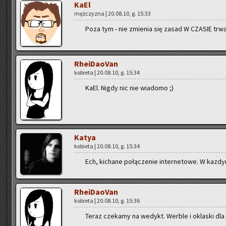
KaEl
męż­czy­zna | 20.08.10, g. 15:33
Poza tym - nie zmie­nia się zasad W CZA­SIE trwa­
Rhe­iDa­oVan
ko­bie­ta | 20.08.10, g. 15:34
KaEl. Nigdy nic nie wia­do­mo ;)
Katya
ko­bie­ta | 20.08.10, g. 15:34
Ech, ki­cha­ne po­łą­cze­nie in­ter­ne­to­we. W kaz­d
Rhe­iDa­oVan
ko­bie­ta | 20.08.10, g. 15:36
Teraz cze­ka­my na we­dykt. Wer­ble i okla­ski dla 