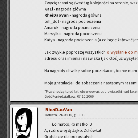
Zwy­cięz­ca­mi są (we­dług ko­lej­no­ści na stro­nie, wsz
KaEl
- na­gro­da głów­na
Rhe­iDa­oVan
- na­gro­da głów­na
teh_dot - na­gro­da po­cie­sze­nia
Ama­rok - na­gro­da po­cie­sze­nia
Mar­syl­ka - na­gro­da po­cie­sze­nia
Katya - na­gro­da po­cie­sze­nia (a co będę ża­ło­wać jes
Jak zwy­kle po­pro­szę wszyst­kich
o wy­sła­nie do m
ad­re­su oraz imie­nia i na­zwi­ska (jak ktoś już wy­sy­ł
Na na­gro­dy chwil­kę sobie po­cze­ka­cie, bo nie mam i
Moje gra­tu­la­cje i do zo­ba­cze­nia na­stęp­nym razem!
"Przy­cho­dzę tu od lat, ob­ser­wo­wać cud gwiazd­ki nad ko­le
Gość Po­nie­dział­ków, 07.10.2066
Rhe­iDa­oVan
ko­bie­ta | 26.08.10, g. 11:10
Ło matko, ło matko :D
A, i zdro­wiej dj Jajko. Zdrów­ka!
Gra­tu­la­cje dla po­zo­sta­łych.