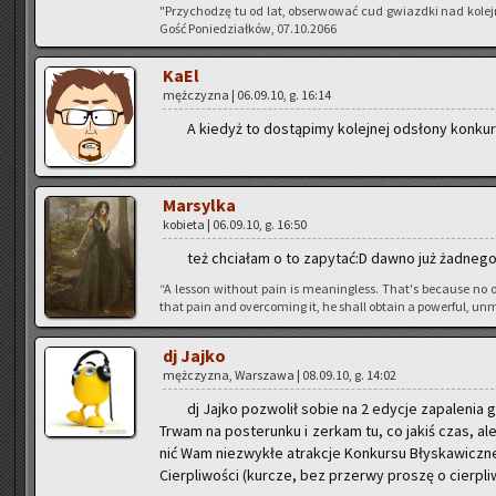
"Przy­cho­dzę tu od lat, ob­ser­wo­wać cud gwiazd­ki nad ko­le
Gość Po­nie­dział­ków, 07.10.2066
KaEl
męż­czy­zna | 06.09.10, g. 16:14
A kie­dyż to do­stą­pi­my ko­lej­nej od­sło­ny kon­ku
Mar­syl­ka
ko­bie­ta | 06.09.10, g. 16:50
też chcia­łam o to za­py­tać:D dawno już żad­ne­go
“A les­son wi­tho­ut pain is me­anin­gless. That's be­cau­se no o
that pain and over­co­ming it, he shall ob­ta­in a po­wer­ful, unm
dj Jajko
męż­czy­zna, War­sza­wa | 08.09.10, g. 14:02
dj Jajko po­zwo­lił sobie na 2 edy­cje za­pa­le­nia g
Trwam na po­ste­run­ku i zer­kam tu, co jakiś czas, ale 
nić Wam nie­zwy­kłe atrak­cje Kon­kur­su Bły­ska­wicz­ne
Cier­pli­wo­ści (kur­cze, bez prze­rwy pro­szę o cier­pli