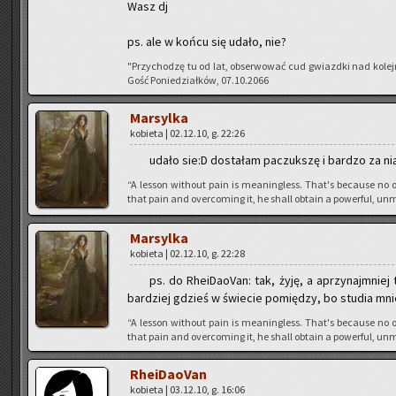
Wasz dj
ps. ale w końcu się udało, nie?
"Przy­cho­dzę tu od lat, ob­ser­wo­wać cud gwiazd­ki nad ko­le
Gość Po­nie­dział­ków, 07.10.2066
Mar­syl­ka
ko­bie­ta | 02.12.10, g. 22:26
udało sie:D do­sta­łam pa­czuk­szę i bar­dzo za nią
“A les­son wi­tho­ut pain is me­anin­gless. That's be­cau­se no o
that pain and over­co­ming it, he shall ob­ta­in a po­wer­ful, unm
Mar­syl­ka
ko­bie­ta | 02.12.10, g. 22:28
ps. do Rhe­iDa­oVan: tak, żyję, a aprzy­najm­niej
bar­dziej gdzieś w świe­cie po­mię­dzy, bo stu­dia mnie
“A les­son wi­tho­ut pain is me­anin­gless. That's be­cau­se no o
that pain and over­co­ming it, he shall ob­ta­in a po­wer­ful, unm
Rhe­iDa­oVan
ko­bie­ta | 03.12.10, g. 16:06