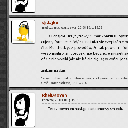
dj Jajko
męż­czy­zna, War­sza­wa | 20.08.10, g. 15:38
słu­chaj­cie, trzy­cy­fro­wy numer kon­kur­su bły­sk
cu­je­my for­mu­łę miód/ma­li­na i nikt się cze­piać nie bę
Aha. Moi dro­dzy, z po­wo­dów, że tak po­wiem in­for­m
we­go maila :/ smu­te­czek, ale bę­dzie­cie mu­sie­li si
ofi­cjal­nie wy­ni­ki (ale nie bój­cie się, są w końcu jesz
zni­kam na dziś!
"Przy­cho­dzę tu od lat, ob­ser­wo­wać cud gwiazd­ki nad ko­le
Gość Po­nie­dział­ków, 07.10.2066
Rhe­iDa­oVan
ko­bie­ta | 20.08.10, g. 15:39
Teraz po­wi­nien na­stą­pic sit­co­mo­wy śmiech.