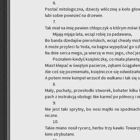
6.
Po­stać mi­to­lo­gicz­na, dzier­ży włócz­nię a koło gł
lubi sobie po­wi­sieć na drze­wie.
7.
Tak miał na imię pe­wien chłop­czyk o któ­rym mówi ta
Mi­ja­ją mi­ja­ja lata, wciąż robię za pa­da­wa­na,
Bo banda dże­da­jów pie­roń­skich, wciąż chwa­ły mi­s
A może przy­le­ci tu Yoda, na bagna wy­pę­dzać go sz
Na dnie serca mego, ja wie­rzę w moc jego, choć je
Po­zna­łem kie­dyś księż­nicz­kę, co miała pla­ne­tę 
Miast kle­pać w świą­ty­ni pa­cie­rze, zę­ba­mi ścią­ga­łem
Ale coś się po­zmie­nia­ło, księż­nicz­ce się od­wi­dzia­ło
A potem mnie kum­pel wrzu­cił do wul­ka­nu i tak się s
8.
Mały, pu­cha­ty, prze­słod­ki stwo­rek, bo­ha­ter kilku f
pach z in­struk­cją ob­słu­gi: Nie kar­mić po pół­no­cy i
9.
Nie jest taki spryt­ny, bo nosi majt­ki na spodniach. 
nicz­ne.
10.
Takie miano nosił ry­cerz, herbu trzy kawki. To­wa­rzy­
ki­mi atry­bu­ta­mi.