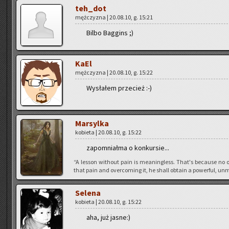
teh_dot
męż­czy­zna | 20.08.10, g. 15:21
Bilbo Bag­gins ;)
KaEl
męż­czy­zna | 20.08.10, g. 15:22
Wy­sła­łem prze­cież :-)
Mar­syl­ka
ko­bie­ta | 20.08.10, g. 15:22
za­po­mniał­ma o kon­kur­sie...
“A les­son wi­tho­ut pain is me­anin­gless. That's be­cau­se no o
that pain and over­co­ming it, he shall ob­ta­in a po­wer­ful, unm
Se­le­na
ko­bie­ta | 20.08.10, g. 15:22
aha, już jasne:)