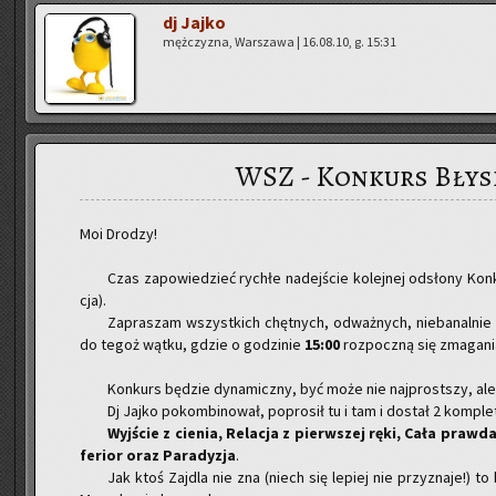
dj Jajko
męż­czy­zna, War­sza­wa | 16.08.10, g. 15:31
WSZ - Konkurs Błys
Moi Drodzy!
Czas za­po­wie­dzieć ry­chłe na­dej­ście ko­lej­nej od­sło­ny Kon
cja).
Za­pra­szam wszyst­kich chęt­nych, od­waż­nych, nie­ba­nal­nie 
do tegoż wątku, gdzie o go­dzi­nie
15:00
roz­pocz­ną się zma­ga­ni
Kon­kurs bę­dzie dy­na­micz­ny, być może nie naj­prost­szy, al
Dj Jajko po­kom­bi­no­wał, po­pro­sił tu i tam i do­stał 2 kom­ple­
Wyj­ście z cie­nia, Re­la­cja z pierw­szej ręki, Cała praw­da
fe­rior oraz Pa­ra­dy­zja
.
Jak ktoś Zaj­dla nie zna (niech się le­piej nie przy­zna­je!) t