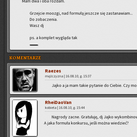
Mam dwa i oba roz­dam.
Grzej­cie mo­ozgi, nad for­mu­łą jesz­cze się za­sta­na­wiam...
Do zo­ba­cze­nia.
Wasz dj
ps. a kom­plet wy­glą­da tak
KOMENTARZE
Ra­ezes
męż­czy­zna | 16.08.10, g. 15:37
Jajko a ja mam takie py­ta­nie do Cie­bie. Czy mo
Rhe­iDa­oVan
ko­bie­ta | 16.08.10, g. 15:44
Na­gro­dy zacne. Gra­tu­lu­ję, dj Jajko wy­kom­bi­no­w
A jaka for­mu­ła kon­kur­su, jeśli można wie­dzieć?