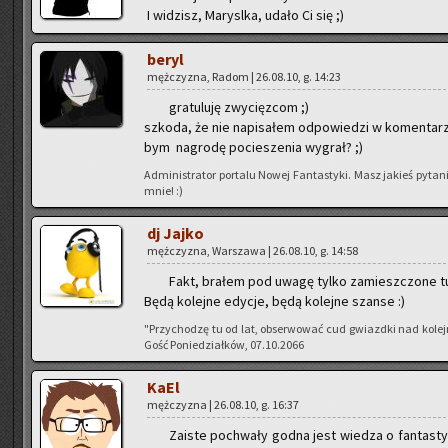
I wi­dzisz, Ma­ry­sl­ka, udało Ci się ;)
beryl
męż­czy­zna, Radom | 26.08.10, g. 14:23
gra­tu­lu­ję zwy­cięz­com ;)
szko­da, że nie na­pi­sa­łem od­po­wie­dzi w ko­men­ta
bym na­gro­dę po­cie­sze­nia wy­grał? ;)
Ad­mi­ni­stra­tor por­ta­lu Nowej Fan­ta­sty­ki. Masz ja­kieś py­
mnie! :)
dj Jajko
męż­czy­zna, War­sza­wa | 26.08.10, g. 14:58
Fakt, bra­łem pod uwagę tylko za­miesz­czo­ne tu
Będą ko­lej­ne edy­cje, będą ko­lej­ne szan­se :)
"Przy­cho­dzę tu od lat, ob­ser­wo­wać cud gwiazd­ki nad ko­le
Gość Po­nie­dział­ków, 07.10.2066
KaEl
męż­czy­zna | 26.08.10, g. 16:37
Za­iste po­chwa­ły godna jest wie­dza o fan­ta­sty­c