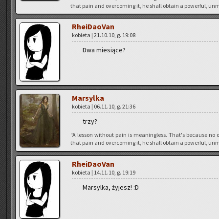
that pain and over­co­ming it, he shall ob­ta­in a po­wer­ful, unm
Rhe­iDa­oVan
ko­bie­ta | 21.10.10, g. 19:08
Dwa mie­sią­ce?
Mar­syl­ka
ko­bie­ta | 06.11.10, g. 21:36
trzy?
“A les­son wi­tho­ut pain is me­anin­gless. That's be­cau­se no o
that pain and over­co­ming it, he shall ob­ta­in a po­wer­ful, unm
Rhe­iDa­oVan
ko­bie­ta | 14.11.10, g. 19:19
Mar­syl­ka, ży­jesz! :D