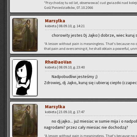
"Przy­cho­dzę tu od lat, ob­ser­wo­wać cud gwiazd­ki nad ko­le
Gość Po­nie­dział­ków, 07.10.2066
Mar­syl­ka
ko­bie­ta | 08.09.10, g. 14:21
cho­ro­wi­ty je­stes Dj Jajko:) do­brze, wiec kuruj 
“A les­son wi­tho­ut pain is me­anin­gless. That's be­cau­se no o
that pain and over­co­ming it, he shall ob­ta­in a po­wer­ful, unm
Rhe­iDa­oVan
ko­bie­ta | 08.09.10, g. 23:40
Nad­po­bu­dli­wi je­ste­śmy ;)
Zdro­wiej, dj Jajko, kuruj się i ubie­raj cie­pło (cza­pecz­
Mar­syl­ka
ko­bie­ta | 23.09.10, g. 17:47
no dj jajko... już mie­siac w sumie mija i o nad­po
na­gro­da­mi? przez cały mie­siac nie do­cho­dzą?
“A les­son wi­tho­ut pain is me­anin­gless. That's be­cau­se no o