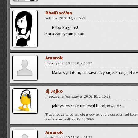
Rhe­iDa­oVan
ko­bie­ta | 20.08.10, g. 15:22
Bilbo Bag­gins!
maila za­czy­nam pisać.
Ama­rok
męż­czy­zna | 20.08.10, g. 15:27
Maila wy­sła­łem, cie­ka­we czy się za­ła­pię :) N
dj Jajko
męż­czy­zna, War­sza­wa | 20.08.10, g. 15:29
jak­byś jesz­cze umie­ścil tu od­po­wiedź...
"Przy­cho­dzę tu od lat, ob­ser­wo­wać cud gwiazd­ki nad ko­le
Gość Po­nie­dział­ków, 07.10.2066
Ama­rok
męż­czy­zna | 20.08.10, g. 15:29