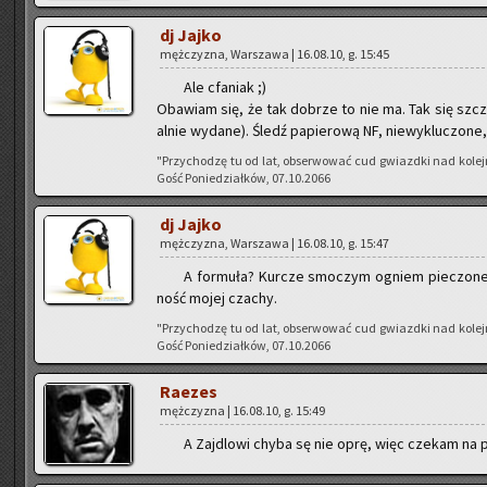
dj Jajko
męż­czy­zna, War­sza­wa | 16.08.10, g. 15:45
Ale cfa­niak ;)
Oba­wiam się, że tak do­brze to nie ma. Tak się szczę­śl
al­nie wy­da­ne). Śledź pa­pie­ro­wą NF, nie­wy­klu­czo­n
"Przy­cho­dzę tu od lat, ob­ser­wo­wać cud gwiazd­ki nad ko­le
Gość Po­nie­dział­ków, 07.10.2066
dj Jajko
męż­czy­zna, War­sza­wa | 16.08.10, g. 15:47
A for­mu­ła? Kur­cze smo­czym ogniem pie­czo­ne,
ność mojej cza­chy.
"Przy­cho­dzę tu od lat, ob­ser­wo­wać cud gwiazd­ki nad ko­le
Gość Po­nie­dział­ków, 07.10.2066
Ra­ezes
męż­czy­zna | 16.08.10, g. 15:49
A Zaj­dlo­wi chyba sę nie oprę, więc cze­kam na p