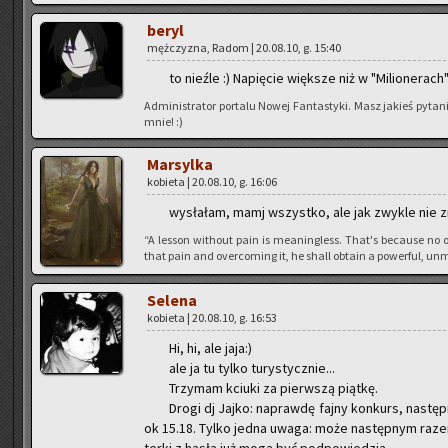
beryl
męż­czy­zna, Radom | 20.08.10, g. 15:40
to nie­źle :) Na­pię­cie więk­sze niż w "Mi­lio­ne­rach
Ad­mi­ni­stra­tor por­ta­lu Nowej Fan­ta­sty­ki. Masz ja­kieś py­
mnie! :)
Mar­syl­ka
ko­bie­ta | 20.08.10, g. 16:06
wy­sła­łam, mamj wszyst­ko, ale jak zwy­kle nie zm
“A les­son wi­tho­ut pain is me­anin­gless. That's be­cau­se no o
that pain and over­co­ming it, he shall ob­ta­in a po­wer­ful, unm
Se­le­na
ko­bie­ta | 20.08.10, g. 16:53
Hi, hi, ale jaja:)
ale ja tu tylko tu­ry­stycz­nie...
Trzy­mam kciu­ki za pierw­szą piąt­kę.
Drogi dj Jajko: na­praw­dę fajny kon­kurs, na­st
ok 15.18. Tylko jedna uwaga: może na­stęp­nym razem 
ter­ki z hasła już mogą być pod­po­wie­dzią.