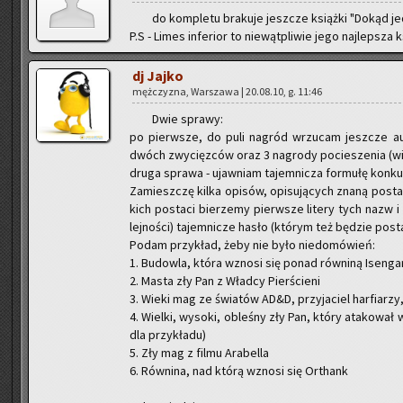
do kom­ple­tu bra­ku­je jesz­cze książ­ki "Dokąd je­d
P.S - Limes in­fe­rior to nie­wąt­pli­wie jego naj­lep­sza 
dj Jajko
męż­czy­zna, War­sza­wa | 20.08.10, g. 11:46
Dwie spra­wy:
po pierw­sze, do puli na­gród wrzu­cam jesz­cze au­dio
dwóch zwy­cięz­ców oraz 3 na­gro­dy po­cie­sze­nia (w
druga spra­wa - ujaw­niam ta­jem­ni­cza for­mu­łę kon­kur
Za­miesz­czę kilka opi­sów, opi­su­ją­cych znaną po­sta
kich po­sta­ci bie­rze­my pierw­sze li­te­ry tych nazw i 
lej­no­ści) ta­jem­ni­cze hasło (któ­rym też bę­dzie po­s
Podam przy­kład, żeby nie było nie­do­mó­wień:
1. Bu­dow­la, która wzno­si się ponad rów­ni­ną Isen­ga
2. Masta zły Pan z Wład­cy Pier­ście­ni
3. Wieki mag ze świa­tów AD&D, przy­ja­ciel har­fia­rzy,
4. Wiel­ki, wy­so­ki, ob­le­śny zły Pan, który ata­ko­wał 
dla przy­kła­du)
5. Zły mag z filmu Ara­bel­la
6. Rów­ni­na, nad którą wzno­si się Or­thank