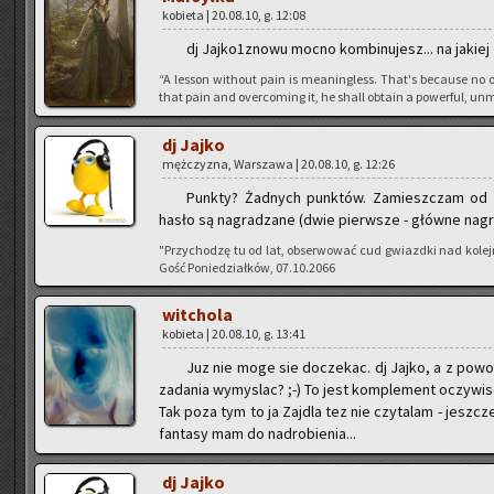
ko­bie­ta | 20.08.10, g. 12:08
dj Jaj­ko­1zno­wu mocno kom­bi­nu­jesz... na ja­kie
“A les­son wi­tho­ut pain is me­anin­gless. That's be­cau­se no o
that pain and over­co­ming it, he shall ob­ta­in a po­wer­ful, unm
dj Jajko
męż­czy­zna, War­sza­wa | 20.08.10, g. 12:26
Punk­ty? Żad­nych punk­tów. Za­miesz­czam od 
hasło są na­gra­dza­ne (dwie pierw­sze - głów­ne na­gro­
"Przy­cho­dzę tu od lat, ob­ser­wo­wać cud gwiazd­ki nad ko­le
Gość Po­nie­dział­ków, 07.10.2066
wit­cho­la
ko­bie­ta | 20.08.10, g. 13:41
Juz nie moge sie do­cze­kac. dj Jajko, a z po­wo­
za­da­nia wy­my­slac? ;-) To jest kom­ple­ment oczy­wi­s
Tak poza tym to ja Zaj­dla tez nie czy­ta­lam - jesz­cze
fan­ta­sy mam do nad­ro­bie­nia...
dj Jajko