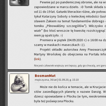
Pew­nie już po pan­de­micz­nej obro­nie, ale na ws
za­po­wie­dzia­ne w marcu dzie­ło. :-D Tomik skła­da s
od 11 do 19 lat. Ga­tun­ki li­te­rac­kie różne, ale po­ł
ty­kuł Ka­ta­rzy­ny So­bo­ty o kie­lec­kiej mło­do­ści Gu­
sła­wem Ża­kiem na temat fun­da­men­tów do­bre­go opo
to­mi­ku „Pil­no­wa­li­śmy szcze­gó­łów”). Wil­czy­sko do
wiatr” (bo ktoś wresz­cie tę kwe­stię roz­strzy­gnąć m
niem ją opa­trzy­ło. :-)
Pre­mie­ra w pią­tek (04.09.2020 r.) o 16:00 na dz
sza­my w ma­skach i ma­secz­kach :-) ).
Pro­jekt okład­ki au­tor­stwa Anny Pi­wo­war­czyk
Mar­ty­ny Wroń­skiej do obej­rze­nia na Por­ta­lu In­for
(
link
).
Nie jest czło­wiek więk­szy ani lep­szy, gdy go chwa­lą, ani gor
Bos­man­Mat
męż­czy­zna, 36 lat | 01.09.20, g. 15:10
Może nie do końca w te­ma­cie, ale w Kru­cja­cie D
stów za­sie­dla­ją­cych pla­ne­tę o na­zwie Dan­zig. W 
dziesz opo­wia­da­nie o Płoc­ku (w tym, nie­skrom­nie –
była też po­świę­co­na Płoc­ku.