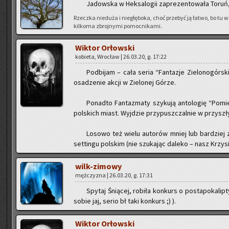
Ja­dow­ska w Hek­sa­lo­gii za­pre­zen­to­wa­ła Tor
Rzecz­ka nie­du­ża i nie­głę­bo­ka, choć prze­być ją łatwo, bo tu
kil­ko­ma zbroj­ny­mi po­moc­ni­ka­mi.
Wik­tor Or­łow­ski
ko­bie­ta, Wro­cław | 26.03.20, g. 17:22
Pod­bi­jam – cała seria “Fan­ta­zje Zie­lo­no­gó
osa­dze­nie akcji w Zie­lo­nej Górze.
Po­nad­to Fan­ta­zma­ty szy­ku­ją an­to­lo­gię “Po
pol­skich miast. Wyj­dzie przy­pusz­czal­nie w przy­sz
Lo­so­wo też wielu au­to­rów mniej lub bar­dziej
set­tin­gu pol­skim (nie szu­ka­jąc da­le­ko – nasz Krzy­
wilk-zi­mo­wy
męż­czy­zna | 26.03.20, g. 17:31
Spy­taj Śnią­cej, ro­bi­ła kon­kurs o po­sta­po­ka­li
sobie jaj, serio bł taki kon­kurs ;) ).
Wik­tor Or­łow­ski