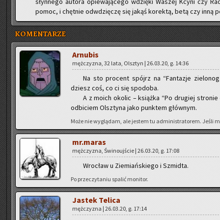
słyn­ne­go au­to­ra opie­wa­ją­ce­go wdzię­ki Wa­szej Kcyni czy 
pomoc, i chęt­nie od­wdzię­czę się jakąś ko­rek­tą, betą czy inną po­
KOMENTARZE
Ar­nu­bis
męż­czy­zna, 32 lata, Olsz­tyn | 26.03.20, g. 14:36
Na sto pro­cent spójrz na “Fan­ta­zje zie­lo­n
dziesz coś, co ci się spodo­ba.
A z moich oko­lic – książ­ka “Po dru­giej stro­nie
od­bi­ciem Olsz­ty­na jako punk­tem głów­nym.
Może nie wy­glą­dam, ale je­stem tu ad­mi­ni­stra­to­rem. Jeśli m
mr.maras
męż­czy­zna, Świ­no­uj­ście | 26.03.20, g. 17:08
Wro­cław u Zie­miań­skie­go i Szmid­ta.
Po prze­czy­ta­niu spa­lić mo­ni­tor.
Ja­stek Te­li­ca
męż­czy­zna | 26.03.20, g. 17:14