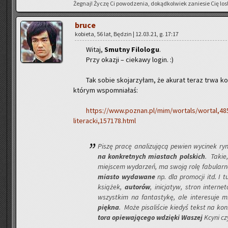
Że­gnaj! Życzę Ci po­wo­dze­nia, do­kąd­kol­wiek za­nie­sie Cię los
bruce
ko­bie­ta, 56 lat, Bę­dzin | 12.03.21, g. 17:17
Witaj,
Smut­ny Fi­lo­lo­gu
.
Przy oka­zji – cie­ka­wy login. :)
Tak sobie sko­ja­rzy­łam, że aku­rat teraz trwa kon­k
któ­rym wspo­mnia­łaś:
https://www.poznan.pl/mim/wortals/wortal,485/n
li­te­rac­ki,157178.html
Piszę pracę ana­li­zu­ją­cą pe­wien wy­ci­nek ry
na kon­kret­nych mia­stach pol­skich
. Takie,
miej­scem wy­da­rzeń, ma swoją rolę fa­bu­lar­ną
mia­sto wy­da­wa­ne
np. dla pro­mo­cji itd. I 
ksią­żek,
au­to­rów
, ini­cja­tyw, stron in­ter
wszyst­kim na fan­ta­sty­kę, ale in­te­re­su­je 
pięk­na
. Może pi­sa­li­ście kie­dyś tekst na k
to­ra opie­wa­ją­ce­go wdzię­ki Wa­szej
Kcyni cz