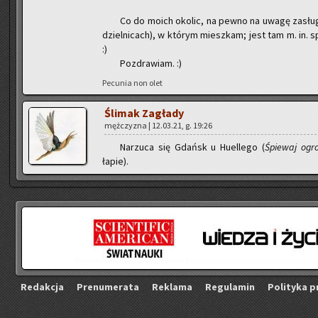
Co do moich oko­lic, na pewno na uwagę za­słu­gu­je
dziel­ni­cach), w któ­rym miesz­kam; jest tam m. in. 
:)
Po­zdra­wiam. :)
Pe­cu­nia non olet
Śli­mak Za­gła­dy
męż­czy­zna | 12.03.21, g. 19:26
Na­rzu­ca się Gdańsk u Hu­el­le­go (
Śpie­waj ogro
łapie).
Re­dak­cja
Pre­nu­me­ra­ta
Re­kla­ma
Re­gu­la­min
Po­li­ty­ka p