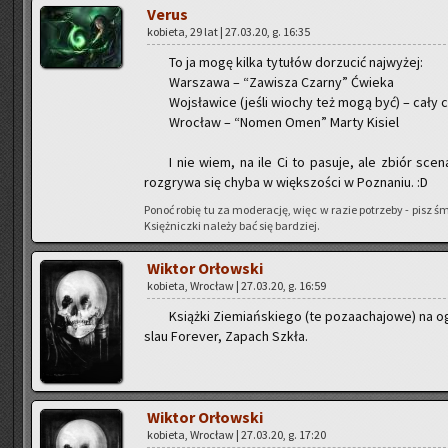
Verus
ko­bie­ta, 29 lat | 27.03.20, g. 16:35
To ja mogę kilka ty­tu­łów do­rzu­cić naj­wy­żej:
War­sza­wa – “Za­wi­sza Czar­ny” Ćwie­ka
Woj­sła­wi­ce (jeśli wio­chy też mogą być) – cały cyk
Wro­cław – “Nomen Omen” Marty Ki­siel
I nie wiem, na ile Ci to pa­su­je, ale zbiór sce
roz­gry­wa się chyba w więk­szo­ści w Po­zna­niu. :D
Ponoć robię tu za mo­de­ra­cję, więc w razie po­trze­by - pisz śmi
Księż­nicz­ki na­le­ży bać się bar­dziej.
Wik­tor Or­łow­ski
ko­bie­ta, Wro­cław | 27.03.20, g. 16:59
Książ­ki Zie­miań­skie­go (te po­za­acha­jo­we) na
slau Fo­re­ver, Za­pach Szkła.
Wik­tor Or­łow­ski
ko­bie­ta, Wro­cław | 27.03.20, g. 17:20