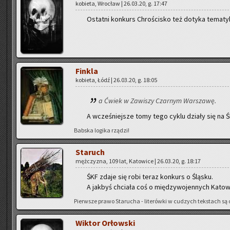
ko­bie­ta, Wro­cław | 26.03.20, g. 17:47
Ostat­ni kon­kurs Chro­ści­sko też do­ty­ka te­ma­ty
Fin­kla
ko­bie­ta, Łódź | 26.03.20, g. 18:05
a Ćwiek w Za­wi­szy Czar­nym War­sza­wę.
A wcze­śniej­sze tomy tego cyklu dzia­ły się na Śl
Bab­ska lo­gi­ka rzą­dzi!
Sta­ruch
męż­czy­zna, 109 lat, Ka­to­wi­ce | 26.03.20, g. 18:17
ŚKF zdaje się robi teraz kon­kurs o Ślą­sku.
A jak­byś chcia­ła coś o mię­dzy­wo­jen­nych Ka­to­wi
Pierw­sze prawo Sta­ru­cha - li­te­rów­ki w cu­dzych tek­stach są o
Wik­tor Or­łow­ski