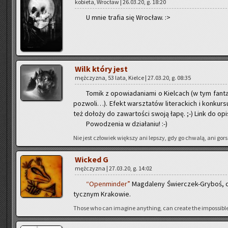
ko­bie­ta, Wro­cław | 26.03.20, g. 18:20
U mnie tra­fia się Wro­cław. :>
Wilk który jest
męż­czy­zna, 53 lata, Kiel­ce | 27.03.20, g. 08:35
Tomik z opo­wia­da­nia­mi o Kiel­cach (w tym fan­ta
po­zwo­li…). Efekt warsz­ta­tów li­te­rac­kich i kon­kur
też do­ło­ży do za­war­to­ści swoją łapę. ;-) Link do op
Po­wo­dze­nia w dzia­ła­niu! :-)
Nie jest czło­wiek więk­szy ani lep­szy, gdy go chwa­lą, ani gor
Wic­ked G
męż­czy­zna | 27.03.20, g. 14:02
“Open­min­der”
Mag­da­le­ny Świer­czek-Gry­boś, cz
tycz­nym Kra­ko­wie.
Those who can ima­gi­ne any­thing, can cre­ate the im­pos­si­ble 