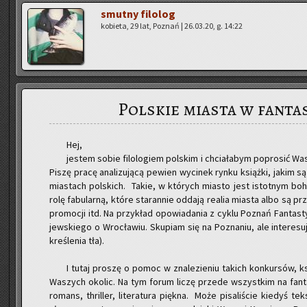
smut­ny fi­lo­log
ko­bie­ta, 29 lat, Po­znań | 26.03.20, g. 14:22
Polskie miasta w fantas
Hej,
je­stem sobie fi­lo­lo­giem pol­skim i chcia­ła­bym po­pro­sić Was 
Piszę pracę ana­li­zu­ją­cą pe­wien wy­ci­nek rynku książ­ki, jakim s
mia­stach pol­skich. Takie, w któ­rych mia­sto jest istot­nym bo
rolę fa­bu­lar­ną, które sta­ran­nie od­da­ją re­alia mia­sta albo są 
pro­mo­cji itd. Na przy­kład opo­wia­da­nia z cyklu Po­znań Fan­ta­st
jew­skie­go o Wro­cła­wiu. Sku­piam się na Po­zna­niu, ale in­te­re­s
kre­śle­nia tła).
I tutaj pro­szę o pomoc w zna­le­zie­niu ta­kich kon­kur­sów, ksią
Wa­szych oko­lic. Na tym forum liczę przede wszyst­kim na fan­ta­st
ro­mans, thril­ler, li­te­ra­tu­ra pięk­na. Może pi­sa­li­ście kie­dy