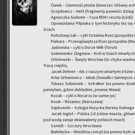
Ćwiek – Ciem­ność pło­nie (Dwo­rzec Głów­ny w Ka
Grzę­do­wicz – Hel3 (frag­men­ty po­wie­ści dzie­ją 
Agniesz­ka Su­do­mir – Faza REM i resz­ta (Łódź)
Opo­wia­da­nia Pi­li­piu­ka o tym hi­sto­ry­ku też si
ściach.
Ko­ło­dziej­czak – cykl Ostat­nia Rzecz­po­spo­li­ta 
Pie­ka­ra – Prze­naj­święt­sza Rzecz­po­spo­li­ta (Wa
Ja­dow­ska – cykl o Dorze Wilk (Toruń)
Go­le­mien­ko Zbi­gniew – Król w Snach Umar­łyc
Or­bi­tow­ski – Świę­ty Wro­cław (to chyba wia­do­
Tracę cie­pło),
Jacek Deh­nel – Ale z na­szy­mi umar­ły­mi (różne mi
Artur Urba­no­wicz – Inkub (Su­wał­ki i tam­tej­sze z
To­basz So­bie­siek – Astral­ker (na pewno dzia
pa­mię­tam, gdzie do­kład­nie, pew­nie Wawa)
Kozak – cykl o No­ca­rzu (w sumie jw.)
Kosik – Ró­ża­niec (War­sza­wa)
Sap­kow­ski – try­lo­gia Hu­syc­ka (te­re­ny Dol­ne­g
Jacek In­glot – Pol­ska 2.0 (różne mia­sta, głów­nie
pod wodą swoje ekwi­wa­len­ty pol­skich miast)
Szmidt – Szczu­ry Wro­cła­wia
Bia­ło­łęc­ka – Wiedź­ma.com.pl (na pewno było w 