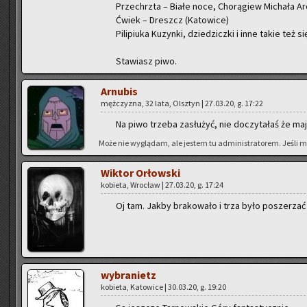
Prze­chrzta – Białe noce, Cho­rą­giew Mi­cha­ła Ar­c
Ćwiek – Dreszcz (Ka­to­wi­ce)
Pi­li­piu­ka Ku­zyn­ki, dzie­dzicz­ki i inne takie też 
Sta­wiasz piwo.
Ar­nu­bis
męż­czy­zna, 32 lata, Olsz­tyn | 27.03.20, g. 17:22
Na piwo trze­ba za­słu­żyć, nie do­czy­ta­łaś że ma
Może nie wy­glą­dam, ale je­stem tu ad­mi­ni­stra­to­rem. Jeśli m
Wik­tor Or­łow­ski
ko­bie­ta, Wro­cław | 27.03.20, g. 17:24
Oj tam. Jakby bra­ko­wa­ło i trza było po­sze­rzać
wy­bra­nietz
ko­bie­ta, Ka­to­wi­ce | 30.03.20, g. 19:20