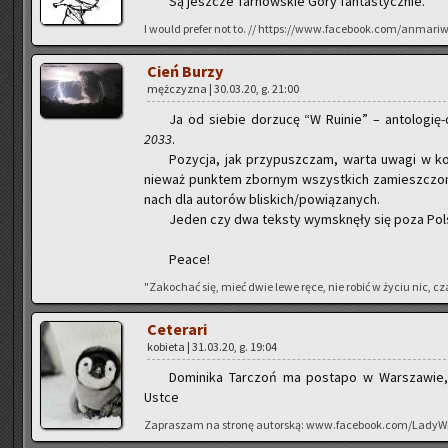
Są jesz­cze Tar­now­skie Góry fan­ta­stycz­nie.
I would pre­fer not to. // https://www.facebook.com/anmari
Cień Burzy
męż­czy­zna | 30.03.20, g. 21:00
Ja od sie­bie do­rzu­cę “W Ru­inie” – an­to­lo­gię
2033
.
Po­zy­cja, jak przy­pusz­czam, warta uwagi w kon­
nie­waż punk­tem zbor­nym wszyst­kich za­miesz­czo­n
nach dla au­to­rów bli­skich/po­wią­za­nych.
Jeden czy dwa tek­sty wy­msknę­ły się poza Pol­s
Peace!
"Za­ko­chać się, mieć dwie lewe ręce, nie robić w życiu nic, cza
Ce­te­ra­ri
ko­bie­ta | 31.03.20, g. 19:04
Do­mi­ni­ka Tar­czoń ma po­sta­po w War­sza­wie
Ustce
Za­pra­szam na stro­nę au­tor­ską: www.facebook.com/LadyWr