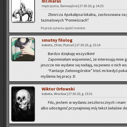
mr.maras
męż­czy­zna, Świ­no­uj­ście | 27.03.20, g. 14:25
Zbior­cza Apo­ka­lip­sa lo­kal­na, za­sto­so­wa­na 
ta­zma­to­wych "Po­mie­ściach".
Po prze­czy­ta­niu spa­lić mo­ni­tor.
smut­ny fi­lo­log
ko­bie­ta, 29 lat, Po­znań | 27.03.20, g. 15:14
Bar­dzo dzię­ku­ję wszyst­kim!
Za­po­mnia­łam wspo­mnieć, że in­te­re­su­ją mnie 
jesz­cze nie wy­da­ne się na­da­ją, na pewno o nich 
“Fan­ta­zje Zie­lo­no­gór­skie” ktoś mi kie­dyś po­
my­śle­nia tej pracy :D
Wik­tor Or­łow­ski
ko­bie­ta, Wro­cław | 27.03.20, g. 15:31
Filo, je­stem w wy­da­niu ze­szło­rocz­nych i m
albo udo­stęp­nić przy­naj­mniej mój tekst (wła­śnie do­