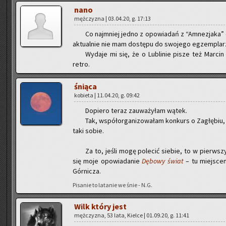
nano
męż­czy­zna | 03.04.20, g. 17:13
Co naj­mniej jedno z opo­wia­dań z “Amne­zja­ka” d
ak­tu­al­nie nie mam do­stę­pu do swo­je­go eg­zem­pla­r
Wy­da­je mi się, że o Lu­bli­nie pisze też Mar­cin 
retro.
śnią­ca
ko­bie­ta | 11.04.20, g. 09:42
Do­pie­ro teraz za­uwa­ży­łam wątek.
Tak, współ­or­ga­ni­zo­wa­łam kon­kurs o Za­głę­biu,
taki sobie.
Za to, jeśli mogę po­le­cić sie­bie, to w pierw­s
się moje opo­wia­da­nie
Dę­bo­wy świat
– tu miej­scem
Gór­ni­cza.
Pi­sa­nie to la­ta­nie we śnie - N.G.
Wilk który jest
męż­czy­zna, 53 lata, Kiel­ce | 01.09.20, g. 11:41