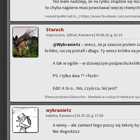
Też mam na­dzie­ję, że na rynku znaj­dzie się nisz
to chyba naj­pierw musi po­wsta­wać wię­cej rów­nych,
I would pre­fer not to. // https://www.facebook.com/anmari
Sta­ruch
męż­czy­zna, 109 lat, Ka­to­wi­ce | 30.06.20, g. 22:19
@Wy­bra­nietz
– wiesz, że ja za­wsze je­stem za 
krót­ko, ra­czej po­tra­fi i długo. Ty umisz krót­ko na
A tak w ogóle – w dzi­siej­szym po­śpie­chu krót­
PS. I tylko dwa ?? <foch>
Edit: A to o... hm, czy­śc­cu, też jest?
Pierw­sze prawo Sta­ru­cha - li­te­rów­ki w cu­dzych tek­stach są o
wy­bra­nietz
ko­bie­ta, Ka­to­wi­ce | 01.07.20, g. 17:00
A winny – ale za­miast tego puszy się tek­sty by
Nie do­go­dzisz.