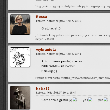
"Nigdy nie re­zy­gnuj z celu tylko dla­te­go, że osią­gnię­cie go
Rossa
ko­bie­ta, Ka­to­wi­ce | 03.07.20, g. 08:19
Gra­tu­la­cje! :D
„‬Czło­wiek, który po­tra­fi dru­zgo­tać ilu­zje jest za­ra­zem be­s
ne­ty." - V. Woolf
wy­bra­nietz
ko­bie­ta, Ka­to­wi­ce | 03.07.20, g. 09:41
A, to zmie­nia po­stać rze­czy:
ISBN 978-83-66135-36-9
Dzię­ku­ję ; )
I would pre­fer not to. // https://www.facebook.com/anmari
ka­tia­72
ko­bie­ta, 46 lat | 03.07.20, g. 18:44
Ser­decz­nie gra­tu­lu­ję