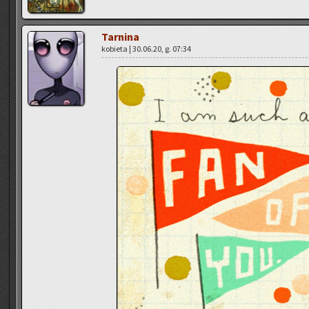
Tar­ni­na
ko­bie­ta | 30.06.20, g. 07:34