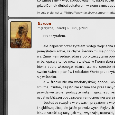
ko wmie­sza­ny – więc spró­bo­wa­łam to na­pi­sać ciut
gdzie Domek dłu­bał se­ka­to­rem w ziemi za­miast pomó
I would pre­fer not to. // https://www.facebook.com/anmari
Dar­con
męż­czy­zna, Gdańsk | 07.10.20, g. 20:28
Prze­czy­ta­łem.
Ale naj­pierw prze­czy­ta­łem wstęp Woj­cie­cha G
po­my­śla­łem sobie, że chyba śred­nio mu się po­do­
wa. Zmie­ni­łem jed­nak zda­nie po prze­czy­ta­niu op
wróć, opi­su­ją to, co można zna­leźć w Twoim zbio­rz
bie­nia sobie wła­sne­go zda­nia, ale nie spo­sób nie
swoim świe­cie pta­ków i ro­ba­ków. Warto prze­czy­ta
się w środ­ku.
A w środ­ku nie ma wo­do­try­sków, epo­pei, wie
smut­ne, trud­ne, czę­sto nie ro­zu­mia­ne przez in­nyc
praw­dzi­we życie, pod­szy­te nutą ma­gicz­ne­go re­al
nadal naj­bliż­szej oby­cza­jo­wej i emo­cjo­nal­nej wer­sji li
Je­steś oszczęd­na w sło­wach, przy­ziem­na w s
i naj­bliż­szą ulicą, ale jakże praw­dzi­wych. Pięk­nych 
ich... Sza­rość. Są tacy, jak my, zwy­czaj­ni, na­tu­ral­ni