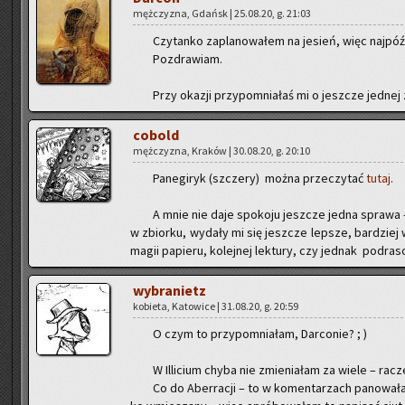
męż­czy­zna, Gdańsk | 25.08.20, g. 21:03
Czy­tan­ko za­pla­no­wa­łem na je­sień, więc naj­póź­
Po­zdra­wiam.
Przy oka­zji przy­po­mnia­łaś mi o jesz­cze jed­nej z
co­bold
męż­czy­zna, Kra­ków | 30.08.20, g. 20:10
Pa­ne­gi­ryk (szcze­ry) można prze­czy­tać
tutaj
.
A mnie nie daje spo­ko­ju jesz­cze jedna spra­wa – k
w zbior­ku, wy­da­ły mi się jesz­cze lep­sze, bar­dziej w
magii pa­pie­ru, ko­lej­nej lek­tu­ry, czy jed­nak pod­ra
wy­bra­nietz
ko­bie­ta, Ka­to­wi­ce | 31.08.20, g. 20:59
O czym to przy­po­mnia­łam, Dar­co­nie? ; )
W Il­li­cium chyba nie zmie­nia­łam za wiele – ra­cze
Co do Aber­ra­cji – to w ko­men­ta­rzach pa­no­wa­ła