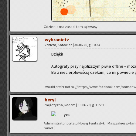
Gdzie nie ma zasad, tam są kwasy.
wy­bra­nietz
ko­bie­ta, Ka­to­wi­ce | 30.06.20, g. 10:34
Dzię­ki!
Au­to­gra­fy przy naj­bliż­szym piwie of­fli­ne – mo
Bo z nie­cier­pli­wo­ścią cze­kam, co mi po­wie­cie 
I would pre­fer not to. // https://www.facebook.com/anmari
beryl
męż­czy­zna, Radom | 30.06.20, g. 11:29
Ad­mi­ni­stra­tor por­ta­lu Nowej Fan­ta­sty­ki. Masz ja­kieś py­
mnie! :)