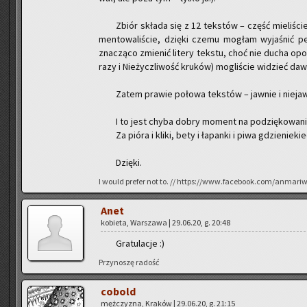
Zbiór skła­da się z 12 tek­stów – część mie­li­ście o
men­to­wa­li­ście, dzię­ki czemu mo­głam wy­ja­śnić p
zna­czą­co zmie­nić li­te­ry tek­stu, choć nie ducha opo­wi
ra­zy i Nie­życz­li­wość kru­ków) mo­gli­ście wi­dzieć d
Zatem pra­wie po­ło­wa tek­stów – jaw­nie i nie­jaw
I to jest chyba dobry mo­ment na po­dzię­ko­wa­ni
Za pióra i kliki, bety i ła­pan­ki i piwa gdzie­nie­kie
Dzię­ki.
I would pre­fer not to. // https://www.facebook.com/anmari
Anet
ko­bie­ta, War­sza­wa | 29.06.20, g. 20:48
Gra­tu­la­cje :)
Przy­no­szę ra­dość
co­bold
męż­czy­zna, Kra­ków | 29.06.20, g. 21:15