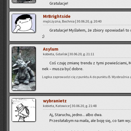
Gra­tu­la­cje!
MrBri­ght­si­de
męż­czy­zna, Boch­nia | 30.06.20, g. 20:40
Gra­tu­la­cje! My­śla­łem, że zbio­ry opo­wia­dań to
;)
Asy­lum
ko­bie­ta, Gdańsk | 30.06.20, g. 21:11
Coś czuję zmia­nę tren­du z tymi po­wie­ścia­mi, Mr
nek – musza być dobre.
Lo­gi­ka za­pro­wa­dzi cię z punk­tu A do punk­tu B. Wy­obraź­nia 
wy­bra­nietz
ko­bie­ta, Ka­to­wi­ce | 30.06.20, g. 21:48
Aj, Sta­ru­chu, jedno... albo dwa.
Prze­sła­ła­bym na maila, ale boję się, co tam wy­