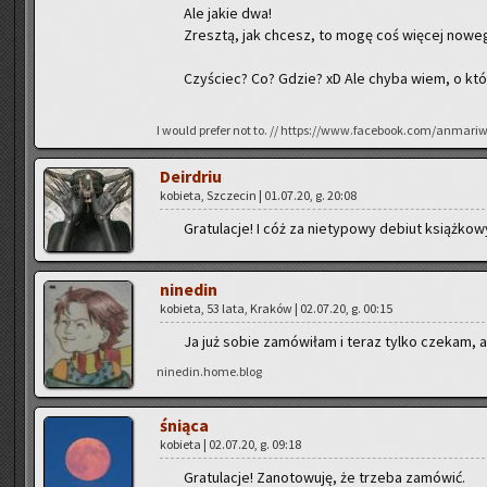
Ale jakie dwa!
Zresz­tą, jak chcesz, to mogę coś wię­cej no­we­g
Czy­ściec? Co? Gdzie? xD Ale chyba wiem, o któr
I would pre­fer not to. // https://www.facebook.com/anmari
De­ir­driu
ko­bie­ta, Szcze­cin | 01.07.20, g. 20:08
Gra­tu­la­cje! I cóż za nie­ty­po­wy de­biut książ­k
ni­ne­din
ko­bie­ta, 53 lata, Kra­ków | 02.07.20, g. 00:15
Ja już sobie za­mó­wi­łam i teraz tylko cze­kam, aż p
ninedin.home.blog
śnią­ca
ko­bie­ta | 02.07.20, g. 09:18
Gra­tu­la­cje! Za­no­to­wu­ję, że trze­ba za­mó­wić.