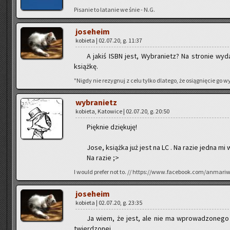
Pi­sa­nie to la­ta­nie we śnie - N.G.
jo­se­he­im
ko­bie­ta | 02.07.20, g. 11:37
A jakiś ISBN jest, Wy­bra­nietz? Na stro­nie wy­da
książ­kę.
"Nigdy nie re­zy­gnuj z celu tylko dla­te­go, że osią­gnię­cie go
wy­bra­nietz
ko­bie­ta, Ka­to­wi­ce | 02.07.20, g. 20:50
Pięk­nie dzię­ku­ję!
Jose, książ­ka już jest na LC . Na razie jedna mi w
Na razie ;>
I would pre­fer not to. // https://www.facebook.com/anmari
jo­se­he­im
ko­bie­ta | 02.07.20, g. 23:35
Ja wiem, że jest, ale nie ma wpro­wa­dzo­ne­go I
twier­dzo­nej.