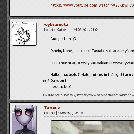
https://www.youtube.com/watch?v=73KpwFV
wy­bra­nietz
ko­bie­ta, Ka­to­wi­ce | 24.08.20, g. 21:04
Ano je­stem! ;D
Dzię­ki, None, za reckę. Za­sia­ła ziar­ko na­my­śle
I nie chcę ni­ko­go wy­ty­kać pal­ca­mi i wy­wo­ły­wa
Halko,
co­bold?
Halo,
ni­ne­din?
Alo,
Sta­ru
ne?
Dar­con?
Jest tu kto?
I would pre­fer not to. // https://www.facebook.com/anmari
Tar­ni­na
ko­bie­ta | 25.08.20, g. 07:15