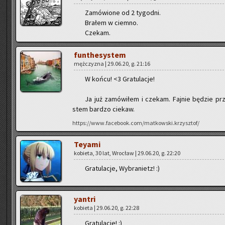
Za­mó­wio­ne od 2 ty­go­dni.
Bra­łem w ciem­no.
Cze­kam.
fun­the­sys­tem
męż­czy­zna | 29.06.20, g. 21:16
W końcu! <3 Gra­tu­la­cje!
Ja już za­mó­wi­łem i cze­kam. Faj­nie bę­dzie prz
stem bar­dzo cie­kaw.
https://www.facebook.com/matkowski.krzysztof/
Tey­ami
ko­bie­ta, 30 lat, Wro­cław | 29.06.20, g. 22:20
Gra­tu­la­cje, Wy­bra­nietz! :)
yan­tri
ko­bie­ta | 29.06.20, g. 22:28
Gra­tu­la­cje! :)