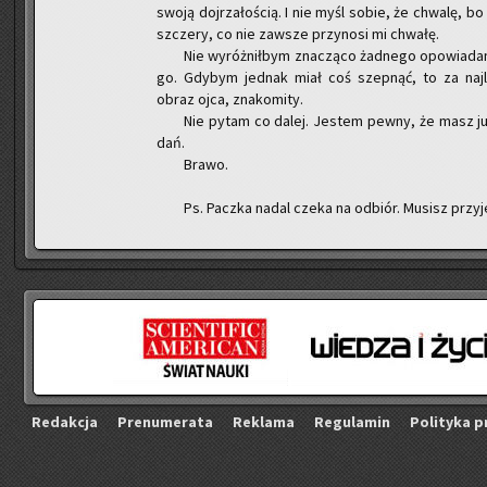
swoją doj­rza­ło­ścią. I nie myśl sobie, że chwa­lę, bo Ci
szcze­ry, co nie za­wsze przy­no­si mi chwa­łę.
Nie wy­róż­nił­bym zna­czą­co żad­ne­go opo­wia­da­
go. Gdy­bym jed­nak miał coś szep­nąć, to za naj
obraz ojca, zna­ko­mi­ty.
Nie pytam co dalej. Je­stem pewny, że masz już 
dań.
Brawo.
Ps. Pacz­ka nadal czeka na od­biór. Mu­sisz przy­
Re­dak­cja
Pre­nu­me­ra­ta
Re­kla­ma
Re­gu­la­min
Po­li­ty­ka p