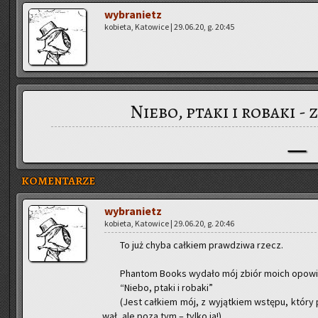
wy­bra­nietz
ko­bie­ta, Ka­to­wi­ce | 29.06.20, g. 20:45
Niebo, ptaki i robaki -
KOMENTARZE
wy­bra­nietz
ko­bie­ta, Ka­to­wi­ce | 29.06.20, g. 20:46
To już chyba cał­kiem praw­dzi­wa rzecz.
Phan­tom Books wy­da­ło mój zbiór moich opo­wi
“Niebo, ptaki i ro­ba­ki”
(Jest cał­kiem mój, z wy­jąt­kiem wstę­pu, który p
wał, ale poza tym – tylko ja!).