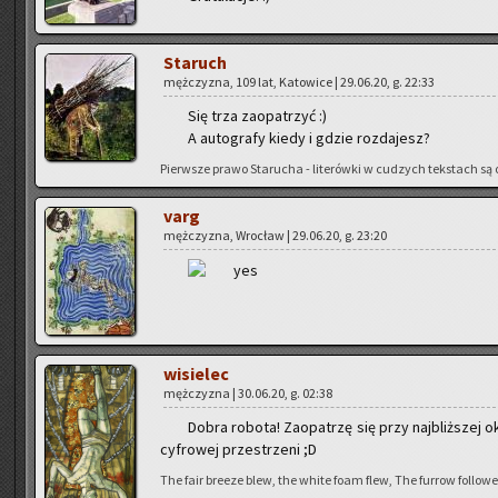
Sta­ruch
męż­czy­zna, 109 lat, Ka­to­wi­ce | 29.06.20, g. 22:33
Się trza za­opa­trzyć :)
A au­to­gra­fy kiedy i gdzie roz­da­jesz?
Pierw­sze prawo Sta­ru­cha - li­te­rów­ki w cu­dzych tek­stach są o
varg
męż­czy­zna, Wro­cław | 29.06.20, g. 23:20
wi­sie­lec
męż­czy­zna | 30.06.20, g. 02:38
Dobra ro­bo­ta! Za­opa­trzę się przy naj­bliż­szej 
cy­fro­wej prze­strze­ni ;D
The fair bre­eze blew, the white foam flew, The fur­row fol­lo­wed