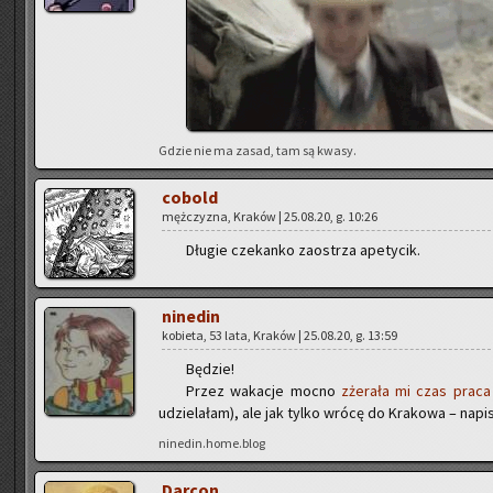
Gdzie nie ma zasad, tam są kwasy.
co­bold
męż­czy­zna, Kra­ków | 25.08.20, g. 10:26
Dłu­gie cze­kan­ko za­ostrza ape­ty­cik.
ni­ne­din
ko­bie­ta, 53 lata, Kra­ków | 25.08.20, g. 13:59
Bę­dzie!
Przez wa­ka­cje mocno
zże­ra­ła mi czas praca
udzie­la­łam), ale jak tylko wrócę do Kra­ko­wa – na­pi­
ninedin.home.blog
Dar­con