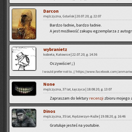
Dar­con
męż­czy­zna, Gdańsk | 20.07.20, g. 22:07
Bar­dzo ład­nie, bar­dzo ład­nie.
A jest moż­li­wość za­ku­pu eg­zem­pla­rza z au­to­g
wy­bra­nietz
ko­bie­ta, Ka­to­wi­ce | 22.07.20, g. 14:36
Oczy­wi­ście! ; )
I would pre­fer not to. // https://www.facebook.com/anmari
None
męż­czy­zna, 37 lat, Łę­czy­ca | 18.08.20, g. 13:07
Za­pra­szam do lek­tu­ry
re­cen­zji
zbio­ru mo­je­go 
Dinos
męż­czy­zna, 35 lat, Kę­dzie­rzyn-Koź­le | 19.08.20, g. 16:46
Gra­tu­lu­je je­steś na youtu­bie.