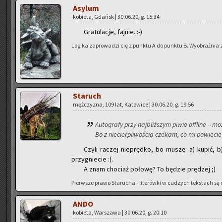
Asy­lum
ko­bie­ta, Gdańsk | 30.06.20, g. 15:34
Gra­tu­la­cje, faj­nie. :-)
Lo­gi­ka za­pro­wa­dzi cię z punk­tu A do punk­tu B. Wy­obraź­nia 
Sta­ruch
męż­czy­zna, 109 lat, Ka­to­wi­ce | 30.06.20, g. 19:56
Au­to­gra­fy przy naj­bliż­szym piwie of­fli­ne – 
Bo z nie­cier­pli­wo­ścią cze­kam, co mi po­wie­cie
Czyli ra­czej nie­pręd­ko, bo muszę: a) kupić, 
przy­gnie­cie :(.
A znam cho­ciaż po­ło­wę? To bę­dzie prę­dzej ;)
Pierw­sze prawo Sta­ru­cha - li­te­rów­ki w cu­dzych tek­stach są o
ANDO
ko­bie­ta, War­sza­wa | 30.06.20, g. 20:10