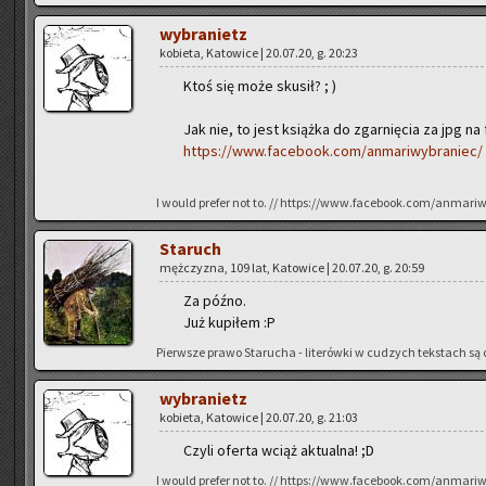
wy­bra­nietz
ko­bie­ta, Ka­to­wi­ce | 20.07.20, g. 20:23
Ktoś się może sku­sił? ; )
Jak nie, to jest książ­ka do zgar­nię­cia za jpg na 
https://www.facebook.com/anmariwybraniec/
I would pre­fer not to. // https://www.facebook.com/anmari
Sta­ruch
męż­czy­zna, 109 lat, Ka­to­wi­ce | 20.07.20, g. 20:59
Za późno.
Już ku­pi­łem :P
Pierw­sze prawo Sta­ru­cha - li­te­rów­ki w cu­dzych tek­stach są o
wy­bra­nietz
ko­bie­ta, Ka­to­wi­ce | 20.07.20, g. 21:03
Czyli ofer­ta wciąż ak­tu­al­na! ;D
I would pre­fer not to. // https://www.facebook.com/anmari