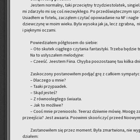
Je­stem nor­mal­ny, taki prze­cięt­ny trzy­dzie­sto­la­tek, sin­g
mi zda­rzy­ło mi się coś nie­zwy­kłe­go. Po przed­świą­tecz­nym sprz
Usia­dłem w fo­te­lu, za­czą­łem czy­tać opo­wia­da­nie na NF i nagle w 
dziew­czy­nę w moim wieku. Była wy­so­ka jak ja, lecz zgrab­na, ni
i pięk­ny­mi ocza­mi.
Po­wie­dzia­łem pół­gło­sem do sie­bie:
– Oto sku­tek cią­głe­go czy­ta­nia fan­ta­sty­ki. Trze­ba bę­dzie 
Na to usły­sza­łem me­lo­dyj­ne:
– Cze­eść. Je­estem Fiina. Chy­y­ba po­ozo­sta­anę tuu kiil­ka dni
Za­sko­czo­ny po­sta­no­wi­łem pod­jąć grę z cał­kiem sym­pa­ty
– Dla­cze­go u mnie?
– Taaki przy­pa­adek.
– Skąd je­steś?
– Z rów­no­ole­głe­go świa­ata.
– Jak to moż­li­we?
– Cooś mnie prze­nio­osło. Te­eraz dziiw­nie mówię. Moogę za­m
prze­ej­ścia? Jest awa­aria. Po­owin­ni sko­oń­czyć prze­ed No­owy
Za­sta­no­wi­łem się przez mo­ment. Była zmar­twio­na, nie wy­g
dzia­łem: