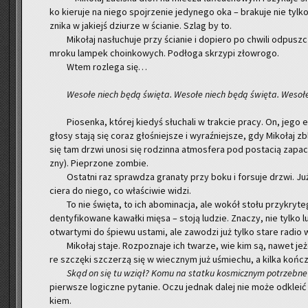
ko kie­ru­je na niego spoj­rze­nie je­dy­ne­go oka – bra­ku­je nie tylk
znika w ja­kiejś dziu­rze w ścia­nie. Szlag by to.
Mi­ko­łaj na­słu­chu­je przy ścia­nie i do­pie­ro po chwi­li od­pus
mro­ku lam­pek cho­in­ko­wych. Pod­ło­ga skrzy­pi zło­wro­go.
Wtem roz­le­ga się…
We­so­łe niech będą świę­ta. We­so­łe niech będą świę­ta. We­so­
Pio­sen­ka, któ­rej kie­dyś słu­cha­li w trak­cie pracy. On, jego 
głosy stają się coraz gło­śniej­sze i wy­raź­niej­sze, gdy Mi­ko­łaj zb
się tam drzwi unosi się ro­dzin­na at­mos­fe­ra pod po­sta­cią za­pa­c
zny). Pie­przo­ne zom­bie.
Ostat­ni raz spraw­dza gra­na­ty przy boku i for­su­je drzwi. Już
cie­ra do niego, co wła­ści­wie widzi.
To nie świę­ta, to ich abo­mi­na­cja, ale wokół stołu przy­kry­te
den­ty­fi­ko­wa­ne ka­wał­ki mięsa – stoją lu­dzie. Zna­czy, nie tylko l
otwar­ty­mi do śpie­wu usta­mi, ale za­wo­dzi już tylko stare radio 
Mi­ko­łaj staje. Roz­po­zna­je ich twa­rze, wie kim są, nawet je­że­
re szczę­ki szcze­rzą się w wiecz­nym już uśmie­chu, a kilka koń­czyn
Skąd on się tu wziął? Komu na stat­ku ko­smicz­nym po­trzeb­ne p
pierw­sze lo­gicz­ne py­ta­nie. Oczu jed­nak dalej nie może od­kle­ić 
kiem.