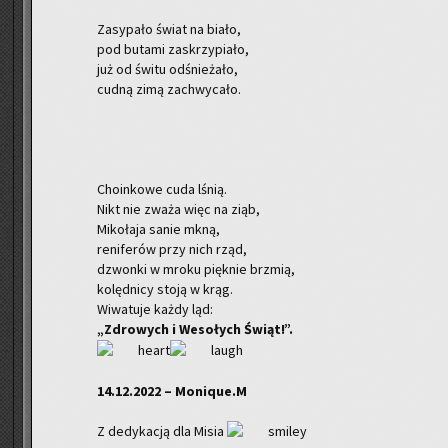
Za­sy­pa­ło świat na biało,
pod bu­ta­mi za­skrzy­pia­ło,
już od świtu od­śnie­ża­ło,
cudną zimą za­chwy­ca­ło.
Cho­in­ko­we cuda lśnią.
Nikt nie zważa więc na ziąb,
Mi­ko­ła­ja sanie mkną,
re­ni­fe­rów przy nich rząd,
dzwon­ki w mroku pięk­nie brzmią,
ko­lęd­ni­cy stoją w krąg.
Wi­wa­tu­je każdy ląd:
„Zdro­wych i We­so­łych Świąt!”.
14.12.2022 – Mo­ni­que.M
Z de­dy­ka­cją dla Misia