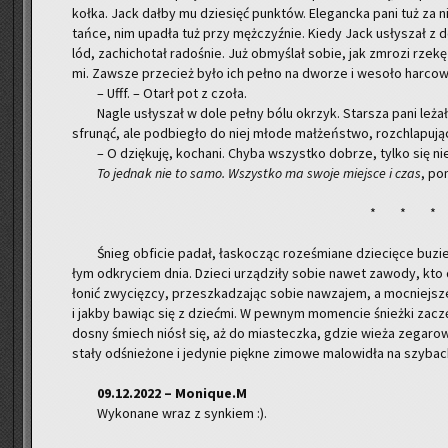
koł­ka. Jack dałby mu dzie­sięć punk­tów. Ele­ganc­ka pani tuż za nim
tańce, nim upa­dła tuż przy męż­czyź­nie. Kiedy Jack usły­szał z d
lód, za­chi­cho­tał ra­do­śnie. Już ob­my­ślał sobie, jak zmro­zi rze
mi. Za­wsze prze­cież było ich pełno na dwo­rze i we­so­ło har­co­wa
– Ufff. – Otarł pot z czoła.
Nagle usły­szał w dole pełny bólu okrzyk. Star­sza pani le­ża­ł
sfru­nąć, ale pod­bie­gło do niej młode mał­żeń­stwo, roz­chla­pu­j
– O dzię­ku­ję, ko­cha­ni. Chyba wszyst­ko do­brze, tylko się ni
To jed­nak nie to samo. Wszyst­ko ma swoje miej­sce i czas
, po
* * *
Śnieg ob­fi­cie padał, ła­sko­cząc ro­ze­śmia­ne dzie­cię­ce buzi
łym od­kry­ciem dnia. Dzie­ci urzą­dzi­ły sobie nawet za­wo­dy, kto
ło­nić zwy­cięz­cy, prze­szka­dza­jąc sobie na­wza­jem, a moc­niej­sze
i jakby ba­wiąc się z dzieć­mi. W pew­nym mo­men­cie śnież­ki za­czę
do­sny śmiech niósł się, aż do mia­stecz­ka, gdzie wieża ze­ga­ro­wa
sta­ły od­śnie­żo­ne i je­dy­nie pięk­ne zi­mo­we ma­lo­wi­dła na szy­b
09.12.2022 – Mo­ni­que.M
Wy­ko­na­ne wraz z syn­kiem :).