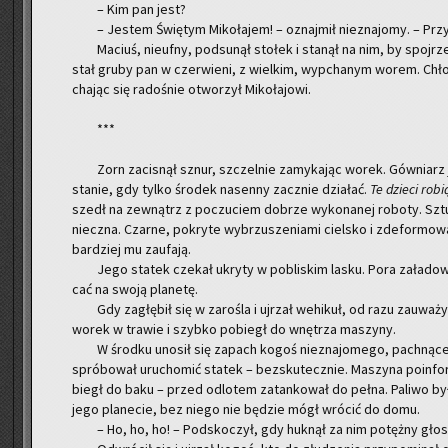
– Kim pan jest?
– Je­stem Świę­tym Mi­ko­ła­jem! – oznaj­mił nie­zna­jo­my. – Przy
Ma­ciuś, nie­uf­ny, pod­su­nął sto­łek i sta­nął na nim, by spoj­
stał gruby pan w czer­wie­ni, z wiel­kim, wy­pcha­nym worem. Chło­
cha­jąc się ra­do­śnie otwo­rzył Mi­ko­ła­jo­wi.
***
Zorn za­ci­snął sznur, szczel­nie za­my­ka­jąc worek. Gów­niarz 
sta­nie, gdy tylko śro­dek na­sen­ny za­cznie dzia­łać.
Te dzie­ci robi
szedł na ze­wnątrz z po­czu­ciem do­brze wy­ko­na­nej ro­bo­ty. Sztuc
niecz­na. Czar­ne, po­kry­te wy­brzu­sze­nia­mi ciel­sko i zde­for­mo­
bar­dziej mu za­ufa­ją.
Jego sta­tek cze­kał ukry­ty w po­bli­skim lasku. Pora za­ła­do­
cać na swoją pla­ne­tę.
Gdy za­głę­bił się w za­ro­śla i uj­rzał we­hi­kuł, od razu za­uwa­
worek w tra­wie i szyb­ko po­biegł do wnę­trza ma­szy­ny.
W środ­ku uno­sił się za­pach kogoś nie­zna­jo­me­go, pach­ną­ce­g
spró­bo­wał uru­cho­mić sta­tek – bez­sku­tecz­nie. Ma­szy­na po­in­fo
biegł do baku – przed od­lo­tem za­tan­ko­wał do pełna. Pa­li­wo b
jego pla­ne­cie, bez niego nie bę­dzie mógł wró­cić do domu.
– Ho, ho, ho! – Pod­sko­czył, gdy huk­nął za nim po­tęż­ny gło