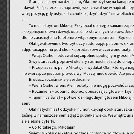
Sta­ra­jąc się być bar­dzo cicho, Olaf po­ło­żył się na ka­na­pie
uda­wał, że śpi, lecz tak na­praw­dę wsłu­chi­wał się w naj­drob­nie
w tej po­zy­cji, gdy usły­szał ci­chut­kie „dzyń, dzyń” nie­wiel­kich 
cia.
To mu­siał być on. Mi­ko­łaj. Przy­le­ciał do niego sa­nia­mi za­przę
skrzyp­nię­cie drzwi i dźwięk ostroż­nie sta­wia­nych kro­ków. Jes
dło­nie za­ci­śnię­te na te­le­fo­nie z włą­czo­nym apa­ra­tem. Bę­dzie
Olaf gwał­tow­nie otwo­rzył oczy i ude­rza­jąc pal­cem w ekran z
zdjęć ku­ca­ją­ce­mu pod cho­in­ką bro­da­czo­wi w czer­wo­no-bia­łym 
– Witaj, Ola­fie – ode­zwał się zu­peł­nie spo­koj­nym gło­sem M
Siwy sta­ru­szek po­pra­wił oku­la­ry i uśmiech­nął się do chłop­
– Prze­pra­szam, panie Mi­ko­ła­ju – wy­du­kał Olaf, któ­re­go na
nie wie­rzą, że jest pan praw­dzi­wy. Muszę mieć dowód. Ale je­
Bro­dacz ro­ze­śmiał się ser­decz­nie.
– Wiem Ola­fie, wiem. Ale nie­ste­ty, nie mogę po­zwo­lić ci za­p
– Ro­zu­miem – od­parł chło­piec, opusz­cza­jąc głowę. – Ta­jem­
– Ta­jem­ni­ca Świąt – po­twier­dził ła­god­nym gło­sem Mi­ko­łaj.
zent.
Olaf na­tych­miast od­zy­skał humor, klęk­nął obok sta­rusz­ka i p
taśmę. Z na­masz­cze­niem zdjął z pu­deł­ka wieko. We­wnątrz uj­rzał 
się zie­lo­ne cy­fer­ki.
– Co to ta­kie­go, Mi­ko­ła­ju?
Świę­ty Mi­ko­łaj de­li­kat­nie po­gła­dził chłop­ca po gło­wie, a 