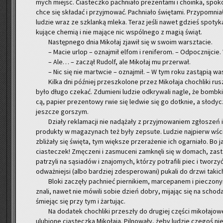
mych miejsc. Cia­stecz­ko pach­nia­ło pre­zen­ta­mi i cho­in­ka, spo­ko­
chce się skła­dać i przyj­mo­wać. Pach­nia­ło świę­ta­mi. Przy­po­mnia
lu­dzie wraz ze szklan­ką mleka. Teraz jeśli nawet gdzieś spo­ty­kał
ku­ją­ce che­mią i nie ma­ją­ce nic wspól­ne­go z magią świąt.
Na­stęp­ne­go dnia Mi­ko­łaj zja­wił się w swoim warsz­ta­cie.
– Macie urlop – oznaj­mił elfom i re­ni­fe­rom. – Od­pocz­nij­cie. 
– Ale… – za­czął Ru­dolf, ale Mi­ko­łaj mu prze­rwał.
– Nic się nie mar­tw­cie – oznaj­mił. – W tym roku za­stą­pią was 
Kilka dni póź­niej prze­szko­lo­ne przez Mi­ko­ła­ja cho­chli­ki ru
było długo cze­kać. Zdu­mie­ni lu­dzie od­kry­wa­li nagle, że bomb­ki, 
cą, pa­pier pre­zen­to­wy rwie się le­d­wie się go do­tknie, a sło­dy­c
jesz­cze gor­szym.
Dzia­ły re­kla­ma­cji nie na­dą­ża­ły z przyj­mo­wa­niem zgło­szeń i
pro­duk­ty w ma­ga­zy­nach też były ze­psu­te. Lu­dzie naj­pierw wście­k
zbli­ża­ły się świę­ta, tym więk­sze prze­ra­że­nie ich ogar­nia­ło. 
cia­ste­czek! Zmę­cze­ni i za­smu­ce­ni za­mknę­li się w do­mach, za­sta­
pa­trzy­li na są­sia­dów i zna­jo­mych, któ­rzy po­tra­fi­li piec i two­
od­waż­niej­si (albo bar­dziej zde­spe­ro­wa­ni) pu­ka­li do drzwi ta­kich 
Bloki za­czę­ły pach­nieć pier­ni­kiem, mar­ce­pa­nem i pie­czo­ny­
znali, nawet nie mó­wi­li sobie dzień dobry, mi­ja­jąc się na scho­dach,
śmie­jąc się przy tym i żar­tu­jąc.
Na do­da­tek cho­chli­ki prze­szły do dru­giej czę­ści mi­ko­ła­jo­
ulu­bio­ne cia­stecz­ka Mi­ko­ła­ja. Pil­no­wa­ły, żeby lu­dzie cze­goś nie