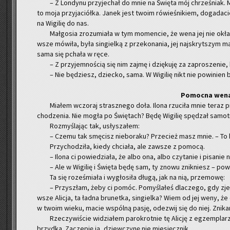
– Z Lon­dy­nu przy­je­chał do mnie na Świę­ta mój chrze­śniak. 
to moja przy­ja­ciół­ka. Janek jest twoim ró­wie­śni­kiem, do­ga­da­c
na Wi­gi­lię do nas.
Mał­go­sia zro­zu­mia­ła w tym mo­men­cie, że wena jej nie okła­m
wsze mó­wi­ła, była sin­giel­ką z prze­ko­na­nia, jej naj­skryt­szym m
sama się pcha­ła w ręce.
– Z przy­jem­no­ścią się nim zajmę i dzię­ku­ję za za­pro­sze­nie
– Nie bę­dziesz, dziec­ko, sama. W Wi­gi­lię nikt nie po­wi­nien 
Po­moc­na wen
Mia­łem wczo­raj strasz­ne­go doła. Ilona rzu­ci­ła mnie teraz 
cho­dze­nia. Nie mogła po Świę­tach? Będę Wi­gi­lię spę­dzał sa­mot
Roz­my­śla­jąc tak, usły­sza­łem:
– Czemu tak smę­cisz nie­bo­ra­ku? Prze­cież masz mnie. – To
Przy­cho­dzi­ła, kiedy chcia­ła, ale za­wsze z po­mo­cą.
– Ilona ci po­wie­dzia­ła, że albo ona, albo czy­ta­nie i pi­sa­ni
– Ale w Wi­gi­lię i Świę­ta będę sam, ty znowu znik­niesz – po­
Ta się ro­ze­śmia­ła i wy­gło­si­ła długą, jak na nią, prze­mo­wę:
– Przy­szłam, żeby ci pomóc. Po­my­śla­łeś dla­cze­go, gdy z
wsze Ali­cja, ta ładna bru­net­ka, sin­giel­ka? Wiem od jej weny, że 
w twoim wieku, macie wspól­ną pasję, ode­zwij się do niej. Zni­kam,
Rze­czy­wi­ście wi­dzia­łem pa­ro­krot­nie tę Ali­cję z eg­zem­pla­rza
brzyd­ka. Za­cze­pię ją, dziew­czy­nę nie mie­sięcz­nik.