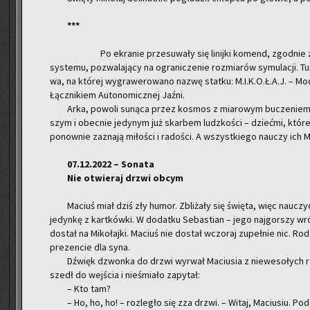
***
Po ekra­nie prze­su­wa­ły się li­nij­ki ko­mend, zgod­nie z p
sys­te­mu, po­zwa­la­ją­cy na ogra­ni­cze­nie roz­mia­rów sy­mu­la­cji. Tu
wa, na któ­rej wy­gra­we­ro­wa­no nazwę stat­ku: M.I.K.O.Ł.A.J. – Mo­du­
Łącz­ni­kiem Au­to­no­micz­nej Jaźni.
Arka, po­wo­li su­ną­ca przez ko­smos z mia­ro­wym bu­cze­niem s
szym i obec­nie je­dy­nym już skar­bem ludz­ko­ści – dzieć­mi, kt
po­now­nie za­zna­ją mi­ło­ści i ra­do­ści. A wszyst­kie­go na­uczy ich Mi
07.12.2022 – So­na­ta
Nie otwie­raj drzwi obcym
Ma­ciuś miał dziś zły humor. Zbli­ża­ły się świę­ta, więc na­uczy­
je­dyn­kę z kart­ków­ki. W do­dat­ku Se­ba­stian – jego naj­gor­szy wr
do­stał na Mi­ko­łaj­ki. Ma­ciuś nie do­stał wczo­raj zu­peł­nie nic. Ro­dz
pre­zen­cie dla syna.
Dźwięk dzwon­ka do drzwi wy­rwał Ma­ciu­sia z nie­we­so­łych 
szedł do wej­ścia i nie­śmia­ło za­py­tał:
– Kto tam?
– Ho, ho, ho! – roz­le­gło się zza drzwi. – Witaj, Ma­ciu­siu. Po­d