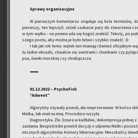
Spra­wy or­ga­ni­za­cyj­ne
W pierw­szym ko­men­ta­rzu znaj­du­je się lista ter­mi­nów, d
pierw­szy, ten lep­szy!). Je­że­li szu­ka­cie pary do stwo­rze­nia cz
w tym wątku – na pewno uda się kogoś zna­leźć. Tek­sty, po pu­bli­ka
sze­go postu, aby można je było łatwo i szyb­ko zna­leźć. :D
I tak jak rok temu: wątek ten mia­nu­ję rów­nież ofi­cjal­nym wą
tu ładne ob­raz­ki, chwal­cie się swe­tra­mi i cho­in­ka­mi czy py­ta
psa, świn­ki mor­skiej czy chra­bąsz­cza.
01.12.2022 – Psy­cho­Fish
“Ad­went”
Al­go­ryt­my oży­wa­ły po­wo­li, ale nie­prze­rwa­nie. W końcu skl
Matka, tak miał na imię. Pro­ce­du­ra ru­szy­ła.
Dia­gno­sty­ka. Źle. Dziu­ra w ka­dłu­bie, de­kom­pre­sja jed­nej z
za­si­la­nia. Bez­po­śred­ni powód de­cy­zji o uśpie­niu Matki i po­zo­s
micz­nych al­go­ryt­mów. Ko­mo­ry hi­ber­na­cyj­ne. Miesz­kań­cy dwu