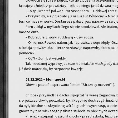
Od­wró­cił się i uj­rzał kogoś, kto do złu­dze­nia przy­po­mi­na
łaj naj­wy­raź­niej był praw­dzi­wy – biła od niego jakaś dziw­na ma
– To ty ukra­dłeś pa­li­wo? – wrza­snął Zorn. – Od­da­waj zaraz!
– Przy­kro mi, ale po­le­cia­ło już na Bie­gun Pół­noc­ny. – Mi­ko­ł
łeś i co masz w worku. Do­sta­niesz pa­li­wo, jeśli na­pra­wisz swo
Zorn za­klął w my­ślach. Tego się nie spo­dzie­wał. Ale trud­no, 
bar­dzo dużo.
– Dobra, bierz worki i od­da­waj – oświad­cza.
– O nie, nie. Po­wie­dzia­łem: jak na­pra­wisz swoje błędy. Oszu­
Mi­ko­ła­ja spo­waż­nia­ła. – Teraz roz­dasz je na­praw­dę, skoro tak
po­moc­nik.
– Co?! – Zorn był wście­kły.
Tak nie­uda­nej wy­pra­wy jesz­cze nie miał.
Ale niech gruby dzia
już dość ma­te­ria­łu, by roz­po­cząć in­wa­zję.
08.12.2022 – Mo­ni­que.M
Głów­na po­stać in­spi­ro­wa­na fil­mem “Straż­ni­cy ma­rzeń” :).
Chło­pak przy­siadł na dachu i spoj­rzał na wieżę ze­ga­ro­wą. D
siał jesz­cze chwi­lę po­cze­kać, by nikt go nie do­strzegł. Śnież­no
da były ide­al­ne na skry­cie się wśród gru­dnio­wych zasp, ale ni
gno­wał­by z naj­więk­sze­go psi­ku­sa stu­le­cia. W błę­kit­nych oczach 
– Teraz – szep­nął i oszro­nił chod­nik przed szko­łą, tuż przed 