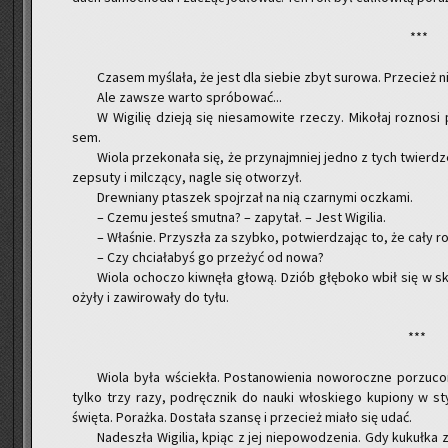
***
Cza­sem my­śla­ła, że jest dla sie­bie zbyt su­ro­wa. Prze­cież n
Ale za­wsze warto spró­bo­wać...
W Wi­gi­lię dzie­ją się nie­sa­mo­wi­te rze­czy. Mi­ko­łaj roz­no­s
sem.
Wiola prze­ko­na­ła się, że przy­naj­mniej jedno z tych twier­d
ze­psu­ty i mil­czą­cy, nagle się otwo­rzył.
Drew­nia­ny pta­szek spoj­rzał na nią czar­ny­mi oczka­mi.
– Czemu je­steś smut­na? – za­py­tał. – Jest Wi­gi­lia.
– Wła­śnie. Przy­szła za szyb­ko, po­twier­dza­jąc to, że cały 
– Czy chcia­ła­byś go prze­żyć od nowa?
Wiola ocho­czo kiw­nę­ła głową. Dziób głę­bo­ko wbił się w sk
ożyły i za­wi­ro­wa­ły do tyłu.
***
Wiola była wście­kła. Po­sta­no­wie­nia no­wo­rocz­ne po­rzu­co­
tylko trzy razy, pod­ręcz­nik do nauki wło­skie­go ku­pio­ny w styc
świę­ta. Po­raż­ka. Do­sta­ła szan­sę i prze­cież miało się udać.
Na­de­szła Wi­gi­lia, kpiąc z jej nie­po­wo­dze­nia. Gdy ku­kuł­ka