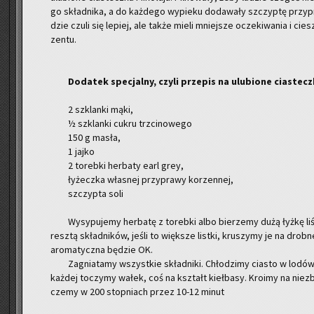
go skład­ni­ka, a do każ­de­go wy­pie­ku do­da­wa­ły szczyp­tę przy­p
dzie czuli się le­piej, ale także mieli mniej­sze ocze­ki­wa­nia i cie­
zen­tu.
Do­da­tek spe­cjal­ny, czyli prze­pis na ulu­bio­ne cia­stecz­k
2 szklan­ki mąki,
½ szklan­ki cukru trzci­no­we­go
150 g masła,
1 jajko
2 to­reb­ki her­ba­ty earl grey,
ły­żecz­ka wła­snej przy­pra­wy ko­rzen­nej,
szczyp­ta soli
Wy­sy­pu­je­my her­ba­tę z to­reb­ki albo bie­rze­my dużą łyżkę li
resz­tą skład­ni­ków, jeśli to więk­sze list­ki, kru­szy­my je na drob­
aro­ma­tycz­na bę­dzie OK.
Za­gnia­ta­my wszyst­kie skład­ni­ki. Chło­dzi­my cia­sto w lo­dó
każ­dej to­czy­my wałek, coś na kształt kieł­ba­sy. Kro­imy na nie­zby
cze­my w 200 stop­niach przez 10-12 minut