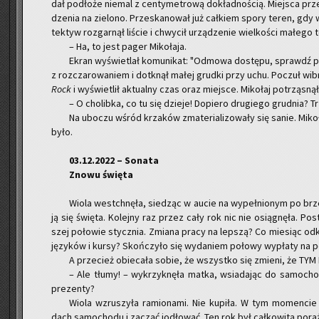
dał pod­ło­że nie­mal z cen­ty­me­tro­wą do­kład­no­ścią. Miej­sca prz
dze­nia na zie­lo­no. Prze­ska­no­wał już cał­kiem spory teren, gdy w 
tek­tyw roz­gar­nął li­ście i chwy­cił urzą­dze­nie wiel­ko­ści ma­łe­go te
– Ha, to jest pager Mi­ko­ła­ja.
Ekran wy­świe­tlał ko­mu­ni­kat: "Od­mo­wa do­stę­pu, sprawdź 
z roz­cza­ro­wa­niem i do­tknął małej grud­ki przy uchu. Po­czuł wi­
Rock
i wy­świe­tlił ak­tu­al­ny czas oraz miej­sce. Mi­ko­łaj po­trzą­sn
– O cho­lib­ka, co tu się dzie­je! Do­pie­ro dru­gie­go grud­nia? 
Na ubo­czu wśród krza­ków zma­te­ria­li­zo­wa­ły się sanie. Mi­ko
było.
03.12.2022 – So­na­ta
Znowu świę­ta
Wiola wes­tchnę­ła, sie­dząc w aucie na wy­peł­nio­nym po brze
ją się świę­ta. Ko­lej­ny raz przez cały rok nic nie osią­gnę­ła. Po­
szej po­ło­wie stycz­nia. Zmia­na pracy na lep­szą? Co mie­siąc od­k
ję­zy­ków i kursy? Skoń­czy­ło się wy­da­niem po­ło­wy wy­pła­ty na p
A prze­cież obie­ca­ła sobie, że wszyst­ko się zmie­ni, że 
– Ale tłumy! – wy­krzyk­nę­ła matka, wsia­da­jąc do sa­mo­ch
pre­zen­ty?
Wiola wzru­szy­ła ra­mio­na­mi. Nie ku­pi­ła. W tym mo­men­c
dach sa­mo­cho­du i za­cząć jo­dło­wać. Ten rok był cał­ko­wi­tą po­ra