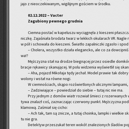
jajo z nie­ocze­ki­wa­nym, wi­gi­lij­nym go­ściem w środ­ku.
02.12.2022 – Vac­ter
Za­gu­bio­ny pew­ne­go grud­nia
Ciem­na po­stać w ka­pe­lu­szu wy­cią­gnę­ła z kie­sze­ni płasz­cza 
nicz­kę. Za­ja­śnia­ła bro­da­ta twarz w lek­kich oku­la­rach VR. Nagle r
w pół i scho­wa­ła do kie­sze­ni. Świa­tło za­pal­nicz­ki zga­sło i spo
– Cho­le­ra, wszyst­ko dzia­ła ele­ganc­ko, ale co za dow­cip­niś 
wa!?
Męż­czy­zna stał na dro­dze bie­gną­cej przez osie­dle dom­ków.
bra­cje rę­ka­wi­cy ska­nu­ją­cej. W polu wi­dze­nia wy­świe­tlił się ska
– Aha, po­jazd Mi­ko­ła­ja tędy je­chał. Model pra­wie tak dobry j
wo­lo­ny i wstał na równe nogi.
W ciem­no­ściach, skąpo roz­świe­tlo­nych ulicz­ny­mi lam­pa­mi,
– Za­dzi­wia­ją­ce – po­wie­dział do sie­bie – tutaj nic nie ma.
Przy jed­nym z domów wiatr roz­wiał śmie­ci z ro­ze­rwa­nych w
ty­wa zna­lazł coś, za­zna­cza­jąc czer­wo­ny punkt. Męż­czy­zna pod
kla­mo­wą. Za­śmiał się cicho:
– Ach tak, tam są zni­cze, a tutaj cho­in­ka, lamp­ki i wiel­kie ska
tu nie gra.
De­tek­tyw prze­szu­kał teren wokół zna­le­zio­nych śla­dów po­ja