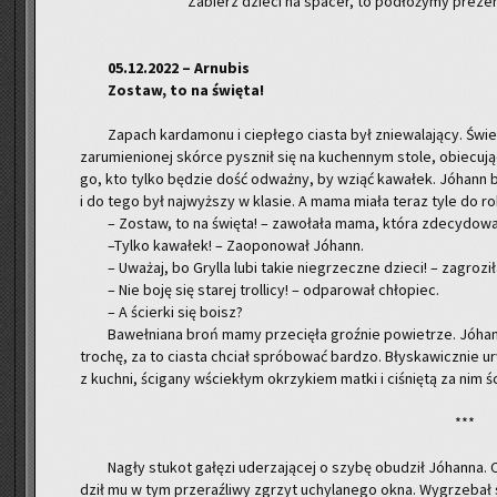
Za­bierz dzie­ci na spa­cer, to pod­ło­ży­my pre­zen­
05.12.2022 – Ar­nu­bis
Zo­staw, to na świę­ta!
Za­pach kar­da­mo­nu i cie­płe­go cia­sta był znie­wa­la­ją­cy. Świ
za­ru­mie­nio­nej skór­ce pysz­nił się na ku­chen­nym stole, obie­cu­j
go, kto tylko bę­dzie dość od­waż­ny, by wziąć ka­wa­łek. Jó­hann b
i do tego był naj­wyż­szy w kla­sie. A mama miała teraz tyle do r
– Zo­staw, to na świę­ta! – za­wo­ła­ła mama, która zde­cy­do­wa­
–Tylko ka­wa­łek! – Za­opo­no­wał Jó­hann.
– Uwa­żaj, bo Gryl­la lubi takie nie­grzecz­ne dzie­ci! – za­gro­z
– Nie boję się sta­rej trol­li­cy! – od­pa­ro­wał chło­piec.
– A ścier­ki się boisz?
Ba­weł­nia­na broń mamy prze­cię­ła groź­nie po­wie­trze. Jó­hann
tro­chę, za to cia­sta chciał spró­bo­wać bar­dzo. Bły­ska­wicz­nie 
z kuch­ni, ści­ga­ny wście­kłym okrzy­kiem matki i ci­śnię­tą za nim śc
***
Nagły stu­kot ga­łę­zi ude­rza­ją­cej o szybę obu­dził Jó­han­na
dził mu w tym prze­raź­li­wy zgrzyt uchy­la­ne­go okna. Wy­grze­bał