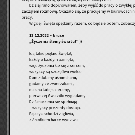
Dzi­siaj rano do­pil­no­wa­łem, żeby wyjść do pracy o zwy­klej 
za­czą­łem roz­mo­wę. Oka­za­ło się, że pra­cu­je­my w biu­row­cach n
pracy.
Wi­gi­lię i Świę­ta spę­dzi­my razem, co bę­dzie potem, zo­ba­cz
13.12.2022 – bruce
„Ży­cze­nia ślemy świa­tu!”
:))
Idą takie pięk­ne Świę­ta!,
każdy o każ­dym pa­mię­ta,
więc ży­cze­nia śle się z ser­cem,
wszy­scy są szczę­śli­wi wiel­ce.
Dom zdo­bi­my uśmie­cha­mi,
ga­da­my ze zwie­rza­ka­mi,
mak na kutię ucie­ra­my,
pierw­szej Gwiazd­ki wy­glą­da­my.
Dziś ma­rze­nia się speł­nia­ją -
– wszy­scy pre­zen­ty do­sta­ją.
Pa­ja­cyk scho­dzi z igli­wia,
z Anioł­kiem harce wy­dzi­wia.