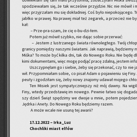
do­wle­kłam się tam mało przy­tom­na, zo­ba­czy­łam Miśka sie­dzą
spo­dzie­wa­łam się, że tak wcze­śnie przyj­dzie. Nic nie mówił i 
więc przyj­rza­łam mu się do­kład­niej. Coś było nie­po­ko­ją­ce­go
jabł­ko w pra­wej. Na pra­wej miał też ze­ga­rek, a prze­cież nie by
kał:
– Prze-pra-szam, że cię o-bu-dzi-łem.
Potem już mówił szyb­ko, nie dając sobie prze­rwać:
– Je­stem z lu­strza­ne­go świa­ta rów­no­le­głe­go. Twój chło­pak
gra­ni­cy po­mię­dzy na­szy­mi świa­ta­mi. Jak na­pra­wią, bę­dzie­m
Miśka? To może być kilka dni, tak do No­we­go Roku. Nie będę dla 
ki­mi do­ku­men­ta­mi, więc mogę pod­jąć pracę zdal­ną, je­stem in­fo
Uszczyp­nę­łam go i sie­bie, żeby się prze­ko­nać, czy to nie jaka
wił. Przy­po­mnia­łam sobie, co pisał Adam o po­ja­wie­niu się Finy.
peu­ty i zgo­dzi­łam się, żeby nowy zna­jo­my uda­wał mo­je­go chło­
Ten Mi­siek jest sym­pa­tycz­niej­szy niż mój dawny. Na wi­gi­l
Finy, wtedy przed­sta­wię im no­we­go. Pew­nie łatwo się do­ga­da 
szy dzień Świąt spę­dzi­my we dwoje u mnie, potem po­je­dzie­my 
Ję­dr­ka i Anety. Do No­we­go Roku bę­dzie­my razem.
A może wcale nie usuną tej awa­rii?
17.12.2022 – Ir­ka­_Luz
Cho­chli­ki miast elfów