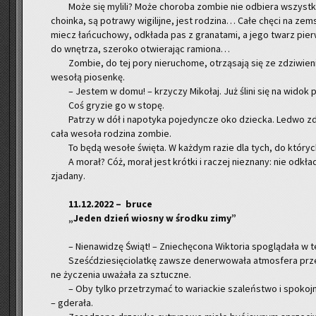
Może się my­li­li? Może cho­ro­ba zom­bie nie od­bie­ra wszyst­
cho­in­ka, są po­tra­wy wi­gi­lij­ne, jest ro­dzi­na… Całe chęci na ze­m
miecz łań­cu­cho­wy, od­kła­da pas z gra­na­ta­mi, a jego twarz pier
do wnę­trza, sze­ro­ko otwie­ra­jąc ra­mio­na…
Zom­bie, do tej pory nie­ru­cho­me, otrzą­sa­ją się ze zdzi­wie­ni
we­so­łą pio­sen­kę.
– Je­stem w domu! – krzy­czy Mi­ko­łaj. Już ślini się na widok 
Coś gry­zie go w stopę.
Pa­trzy w dół i na­po­ty­ka po­je­dyn­cze oko dziec­ka. Ledwo 
cała we­so­ła ro­dzi­na zom­bie.
To będą we­so­łe świę­ta. W każ­dym razie dla tych, do któ­rych 
A morał? Cóż, morał jest krót­ki i ra­czej nie­zna­ny: nie od­k
zja­da­ny.
11.12.2022 – bruce
„Jeden dzień wio­sny w środ­ku zimy”
– Nie­na­wi­dzę Świąt! – Znie­chę­co­na Wik­to­ria spo­glą­da­ła w te
Sześć­dzie­się­cio­lat­kę za­wsze de­ner­wo­wa­ła at­mos­fe­ra prze
ne ży­cze­nia uwa­ża­ła za sztucz­ne.
– Oby tylko prze­trzy­mać to wa­riac­kie sza­leń­stwo i spo­koj
– gde­ra­ła.