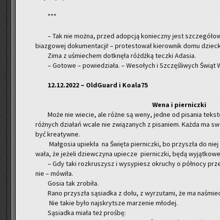
***
– Tak nie można, przed ad­op­cją ko­niecz­ny jest szcze­gó­ło­wy 
bia­zgo­wej do­ku­men­ta­cji! – pro­te­sto­wał kie­row­nik domu dziec­
Zima z uśmie­chem do­tknę­ła różdż­ką tecz­ki Ada­sia.
– Go­to­we – po­wie­dzia­ła. – We­so­łych i Szczę­śli­wych Świąt
12.12.2022 – Old­Gu­ard i Ko­ala­75
Wena i pier­nicz­ki
Może nie wie­cie, ale różne są weny, jedne od pi­sa­nia tek­st
róż­nych dzia­łań wcale nie zwią­za­nych z pi­sa­niem. Każda ma swoją
być kre­atyw­ne.
Mał­go­sia upie­kła na Świę­ta pier­nicz­ki, bo przy­szła do ni
wa­ła, że je­że­li dziew­czy­na upie­cze pier­nicz­ki, będą wy­jąt­ko­we
– Gdy taki roz­kru­szysz i wy­sy­piesz okru­chy o pół­no­cy prz
nie – mó­wi­ła.
Gosia tak zro­bi­ła.
Rano przy­szła są­siad­ka z dołu, z wy­rzu­ta­mi, że ma na­śmie­
Nie takie było naj­skryt­sze ma­rze­nie mło­dej.
Są­siad­ka miała też proś­bę: