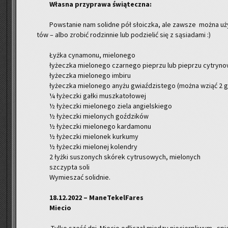
Wła­sna przy­pra­wa świą­tecz­na:
Po­wsta­nie nam so­lid­ne pół sło­icz­ka, ale za­wsze można użyć
tów – albo zro­bić ro­dzin­nie lub po­dzie­lić się z są­sia­da­mi :)
Łyżka cy­na­mo­nu, mie­lo­ne­go
ły­żecz­ka mie­lo­ne­go czar­ne­go pie­przu lub pie­przu cy­try­no
ły­żecz­ka mie­lo­ne­go im­bi­ru
ły­żecz­ka mie­lo­ne­go anyżu gwiaź­dzi­ste­go (można wziąć 2 g
¼ ły­żecz­ki gałki musz­ka­to­ło­wej
½ ły­żecz­ki mie­lo­ne­go ziela an­giel­skie­go
½ ły­żecz­ki mie­lo­nych goź­dzi­ków
½ ły­żecz­ki mie­lo­ne­go kar­da­mo­nu
½ ły­żecz­ki mie­lo­nek kur­ku­my
½ ły­żecz­ki mie­lo­nej ko­len­dry
2 łyżki su­szo­nych skó­rek cy­tru­so­wych, mie­lo­nych
szczyp­ta soli
Wy­mie­szać so­lid­nie.
18.12.2022 – Ma­ne­Te­kel­Fa­res
Mie­cio