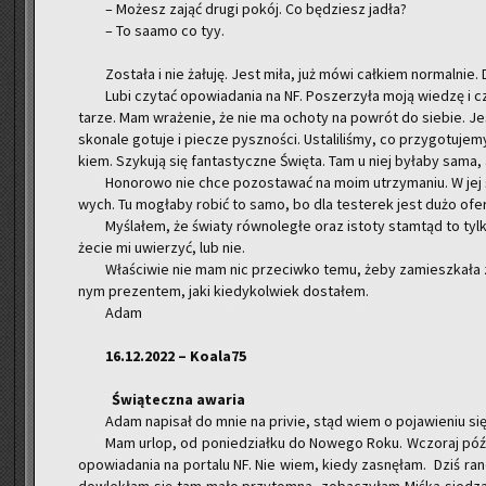
– Mo­żesz zająć drugi pokój. Co bę­dziesz jadła?
– To saamo co tyy.
Zo­sta­ła i nie ża­łu­ję. Jest miła, już mówi cał­kiem nor­mal­nie. 
Lubi czy­tać opo­wia­da­nia na NF. Po­sze­rzy­ła moją wie­dzę i
ta­rze. Mam wra­że­nie, że nie ma ocho­ty na po­wrót do sie­bie. J
sko­na­le go­tu­je i pie­cze pysz­no­ści. Usta­li­li­śmy, co przy­go­tu­je­
kiem. Szy­ku­ją się fan­ta­stycz­ne Świę­ta. Tam u niej by­ła­by sama,
Ho­no­ro­wo nie chce po­zo­sta­wać na moim utrzy­ma­niu. W jej 
wych. Tu mo­gła­by robić to samo, bo dla te­ste­rek jest dużo ofer
My­śla­łem, że świa­ty rów­no­le­głe oraz isto­ty stam­tąd to tylko
że­cie mi uwie­rzyć, lub nie.
Wła­ści­wie nie mam nic prze­ciw­ko temu, żeby za­miesz­ka­ła 
nym pre­zen­tem, jaki kie­dy­kol­wiek do­sta­łem.
Adam
16.12.2022 – Ko­ala­75
Świą­tecz­na awa­ria
Adam na­pi­sał do mnie na pri­vie, stąd wiem o po­ja­wie­niu się
Mam urlop, od po­nie­dział­ku do No­we­go Roku. Wczo­raj póź
opo­wia­da­nia na por­ta­lu NF. Nie wiem, kiedy za­snę­łam. Dziś ra