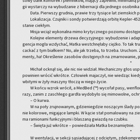
so­wy bank ko­mó­rek i plem­ni­ków, ma­ją­cy za­pew­nić mi­ni­mal­ną po
gii wy­star­czy na wy­bu­dza­nie z hi­ber­na­cji dla jed­ne­go osob­ni­
Data. Pierw­szy grud­nia, pra­wie trzy ty­sią­ce lat ziem­skich p
Lo­ka­li­za­cja. Czuj­ni­ki i sondy po­twier­dza­ją or­bi­tę Ke­ple
sta­nie cie­kłym.
Misja wciąż wy­ko­nal­na mimo kry­tycz­ne­go po­zio­mu do­stęp
Ko­lej­ne ele­men­ty drze­wa de­cy­zyj­ne­go: wy­bu­dze­nie i ad­ap­
gen­cja mogła wzdy­chać, Matka wes­tchnę­ła­by cięż­ko. To tak trud
cac­kać z tym biał­kiem? No, ale jak trze­ba, to trze­ba. Uru­chom. Za
men­ty, ha! Okre­śle­nie za­so­bów do­stęp­nych na zmar­no­wa­nie, pa
*
Mi­chał ock­nął się, ale nic nie wi­dział. Me­cha­nicz­ny głos uspo
po­wi­nien wró­cić wkrót­ce. Czło­wiek ma­ja­czył, nie wie­dząc kiedy
wbi­ty­mi w żyły ma­szy­ny tło­czą w niego życie.
W końcu wzrok wró­cił, a Med­Bed (™) wy­co­fał pasy, we­nflo­ny
razy, zanim z za­schłe­go gar­dła wy­do­by­ło się mi­mo­wol­ne, ochr
– O kurwa.
W na poły zruj­no­wa­nym, gdzie­nie­gdzie no­szą­cym ślady po­ż
nie ko­lo­ro­we, mi­ga­ją­ce lamp­ki. W kącie stał po­ma­lo­wa­ny na zie­
ma ra­mio­na­mi funk­cyj­ny­mi i bla­sza­ną gwiaz­dą na czub­ku.
– Świę­ta już wkrót­ce – po­wie­dzia­ła Matka bez­na­mięt­nie.
*
W wen­ty­la­cji, w sek­cji są­sia­du­ją­cej z od­cię­tym, zde­kom­