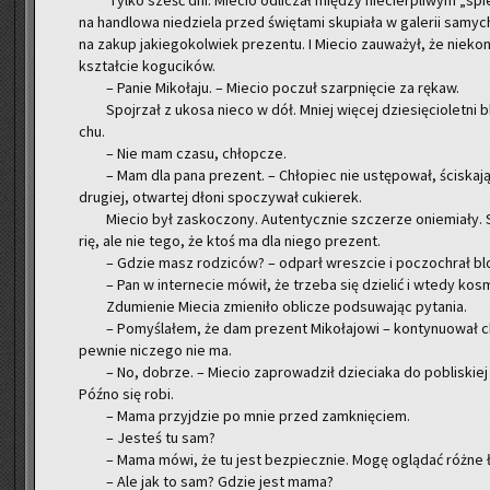
Tylko sześć dni. Mie­cio od­li­czał mię­dzy nie­cier­pli­wym „spie
na han­dlo­wa nie­dzie­la przed świę­ta­mi sku­pia­ła w ga­le­rii sa­m
na zakup ja­kie­go­kol­wiek pre­zen­tu. I Mie­cio za­uwa­żył, że nie­k
kształ­cie ko­gu­ci­ków.
– Panie Mi­ko­ła­ju. – Mie­cio po­czuł szarp­nię­cie za rękaw.
Spoj­rzał z ukosa nieco w dół. Mniej wię­cej dzie­się­cio­let­ni 
chu.
– Nie mam czasu, chłop­cze.
– Mam dla pana pre­zent. – Chło­piec nie ustę­po­wał, ści­ska­j
dru­giej, otwar­tej dłoni spo­czy­wał cu­kie­rek.
Mie­cio był za­sko­czo­ny. Au­ten­tycz­nie szcze­rze onie­mia­ły
rię, ale nie tego, że ktoś ma dla niego pre­zent.
– Gdzie masz ro­dzi­ców? – od­parł wresz­cie i po­czo­chrał bl
– Pan w in­ter­ne­cie mówił, że trze­ba się dzie­lić i wtedy ko­
Zdu­mie­nie Mie­cia zmie­ni­ło ob­li­cze pod­su­wa­jąc py­ta­nia.
– Po­my­śla­łem, że dam pre­zent Mi­ko­ła­jo­wi – kon­ty­nu­ował c
pew­nie ni­cze­go nie ma.
– No, do­brze. – Mie­cio za­pro­wa­dził dzie­cia­ka do po­bli­skiej
Późno się robi.
– Mama przyj­dzie po mnie przed za­mknię­ciem.
– Je­steś tu sam?
– Mama mówi, że tu jest bez­piecz­nie. Mogę oglą­dać różne 
– Ale jak to sam? Gdzie jest mama?