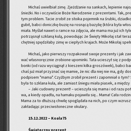
Mi­chaś uwiel­biał zimę. Zjeż­dża­nie na san­kach, le­pie­nie naj
śnież­ki. No i oczy­wi­ście Boże Na­ro­dze­nie z pre­zen­ta­mi. Tak, 
tym pro­blem. Tacie zro­bił ze sło­ika po­jem­nik na śrub­ki, dziad­
gubił, babci do­nicz­kę-bu­zię na ro­sną­cą ba­zy­lię (która była wł
miała. My­ślał nawet o ramce na zdję­cia, ale mama ma już ich tyle,
po­trzą­snął szkla­ną kulą, po­wo­du­jąc że Świę­ty Mi­ko­łaj stał tera
chęt­niej spę­dzi­ła­by zimę w cie­płych kra­jach. Może Mi­ko­łaj speł
Mi­chaś, jako pierw­szy roz­pa­ko­wał swoje pre­zen­ty i jak za­
wać wła­sno­ręcz­nie zro­bio­ne upo­min­ki. Tata ucie­szył się z pod­pi
bon­ki (od razu wy­cią­gnął z kie­sze­ni kilka gro­szó­wek), babci bar­
chaś już miał przy­znać się mamie, że nic dla niej nie ma, gdy do­
pod­pi­sem "mama". Czyż­bym zro­bił pre­zent i za­po­mniał o tym? 
była to szkla­na kula, ale za­miast śnie­gu miała pia­sek, a mię­d
– Jaki cu­dow­ny pre­zent! – ucie­szy­ła się mama i od razu po­t
wa, a kiedy opa­dła, na ha­ma­ku po­ja­wi­ła się... Mama! Cała ro­dzi­n
Mama za to dłuż­szą chwi­lę spo­glą­da­ła na nich, po czym wzru­szy­ła
za­kła­da­jąc prze­ciw­sło­necz­ne oku­la­ry.
15.12.2022 – Ko­ala­75
Świą­tecz­ny pre­zent