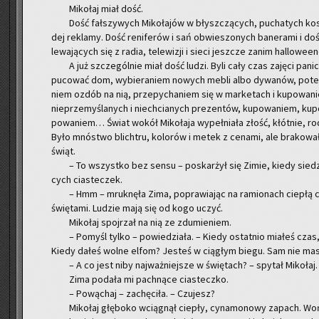
Mi­ko­łaj miał dość.
Dość fał­szy­wych Mi­ko­ła­jów w błysz­czą­cych, pu­cha­tych ko­s
dej re­kla­my. Dość re­ni­fe­rów i sań ob­wie­szo­nych ba­ne­ra­mi i do
le­wa­ją­cych się z radia, te­le­wi­zji i sieci jesz­cze zanim hal­lo­w
A już szcze­gól­nie miał dość ludzi. Byli cały czas za­ję­ci pa­
pu­co­wać dom, wy­bie­ra­niem no­wych mebli albo dy­wa­nów, potem 
niem ozdób na nią, prze­py­cha­niem się w mar­ke­tach i ku­po­wa­nie
nie­prze­my­śla­nych i nie­chcia­nych pre­zen­tów, ku­po­wa­niem, ku­
po­wa­niem… Świat wokół Mi­ko­ła­ja wy­peł­nia­ła złość, kłót­nie, ro­
Było mnó­stwo blich­tru, ko­lo­rów i metek z ce­na­mi, ale bra­ko­wa­
świąt.
– To wszyst­ko bez sensu – po­skar­żył się Zimie, kiedy sie­dz
cych cia­ste­czek.
– Hmm – mruk­nę­ła Zima, po­pra­wia­jąc na ra­mio­nach cie­płą 
świę­ta­mi. Lu­dzie mają się od kogo uczyć.
Mi­ko­łaj spoj­rzał na nią ze zdu­mie­niem.
– Po­myśl tylko – po­wie­dzia­ła. – Kiedy ostat­nio mia­łeś cza
Kiedy dałeś wolne elfom? Je­steś w cią­głym biegu. Sam nie masz 
– A co jest niby naj­waż­niej­sze w świę­tach? – spy­tał Mi­ko­łaj.
Zima po­da­ła mi pach­ną­ce cia­stecz­ko.
– Po­wą­chaj – za­chę­ci­ła. – Czu­jesz?
Mi­ko­łaj głę­bo­ko wcią­gnął cie­pły, cy­na­mo­no­wy za­pach. Woń ra