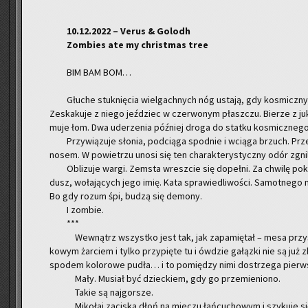
10.12.2022 – Verus & Go­lodh
Zom­bies ate my chri­st­mas tree
BIM BAM BOM…
Głu­che stuk­nię­cia wiel­gach­nych nóg usta­ją, gdy ko­smicz­ny 
Ze­ska­ku­je z niego jeź­dziec w czer­wo­nym płasz­czu. Bie­rze z juk
mu­je łom. Dwa ude­rze­nia póź­niej droga do stat­ku ko­smicz­ne­go
Przy­wią­zu­je sło­nia, pod­cią­ga spodnie i wcią­ga brzuch. Prze­
nosem. W po­wie­trzu unosi się ten cha­rak­te­ry­stycz­ny odór zgni­l
Ob­li­zu­je wargi. Ze­msta wresz­cie się do­peł­ni. Za chwi­lę po­k
dusz, wo­ła­ją­cych jego imię. Kata spra­wie­dli­wo­ści. Sa­mot­ne­go mśc
Bo gdy rozum śpi, budzą się de­mo­ny.
I zom­bie.
***
We­wnątrz wszyst­ko jest tak, jak za­pa­mię­tał – mesa przy­str
ko­wym żar­ciem i tylko przy­pię­te tu i ów­dzie ga­łąz­ki nie są ju
spodem ko­lo­ro­we pudła… i to po­mię­dzy nimi do­strze­ga pierw­
Mały. Mu­siał być dziec­kiem, gdy go prze­mie­nio­no.
Takie są naj­gor­sze.
Mi­ko­łaj za­ci­ska dłoń na mie­czu łań­cu­cho­wym i szy­ku­je 