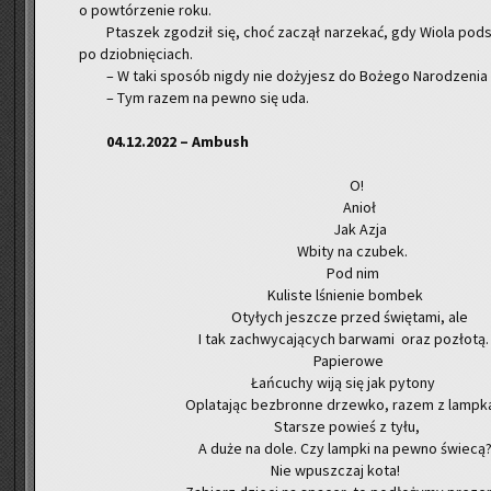
o po­wtó­rze­nie roku.
Pta­szek zgo­dził się, choć za­czął na­rze­kać, gdy Wiola pod­su
po dziob­nię­ciach.
– W taki spo­sób nigdy nie do­ży­jesz do Bo­że­go Na­ro­dze­nia
– Tym razem na pewno się uda.
04.12.2022 – Am­bush
O!
Anioł
Jak Azja
Wbity na czu­bek.
Pod nim
Ku­li­ste lśnie­nie bom­bek
Oty­łych jesz­cze przed świę­ta­mi, ale
I tak za­chwy­ca­ją­cych bar­wa­mi oraz po­zło­tą.
Pa­pie­ro­we
Łań­cu­chy wiją się jak py­to­ny
Opla­ta­jąc bez­bron­ne drzew­ko, razem z lamp­ka
Star­sze po­wieś z tyłu,
A duże na dole. Czy lamp­ki na pewno świe­cą
Nie wpusz­czaj kota!