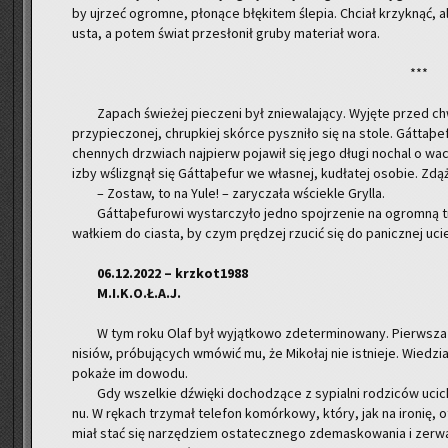
by uj­rzeć ogrom­ne, pło­ną­ce błę­ki­tem śle­pia. Chciał krzyk­nąć, ale
usta, a potem świat prze­sło­nił gruby ma­te­riał wora.
***
Za­pach świe­żej pie­cze­ni był znie­wa­la­ją­cy. Wy­ję­te przed c
przy­pie­czo­nej, chrup­kiej skór­ce pysz­ni­ło się na stole. Gáttaþ
chen­nych drzwiach naj­pierw po­ja­wił się jego długi no­chal o wa­
izby wśli­zgnął się Gáttaþefur we wła­snej, ku­dła­tej oso­bie. Zdą­ż
– Zo­staw, to na Yule! – za­ry­cza­ła wście­kle Gryl­la.
Gáttaþefu­ro­wi wy­star­czy­ło jedno spoj­rze­nie na ogrom­ną tro
wał­kiem do cia­sta, by czym prę­dzej rzu­cić się do pa­nicz­nej uciecz
06.12.2022 – krzko­t1988
M.I.K.O.Ł.A.J.
W tym roku Olaf był wy­jąt­ko­wo zde­ter­mi­no­wa­ny. Pierw­sz
ni­siów, pró­bu­ją­cych wmó­wić mu, że Mi­ko­łaj nie ist­nie­je. Wie­dzi
po­ka­że im do­wo­du.
Gdy wszel­kie dźwię­ki do­cho­dzą­ce z sy­pial­ni ro­dzi­ców uci
nu. W rę­kach trzy­mał te­le­fon ko­mór­ko­wy, który, jak na iro­nię,
miał stać się na­rzę­dziem osta­tecz­ne­go zde­ma­sko­wa­nia i ze­rwa­