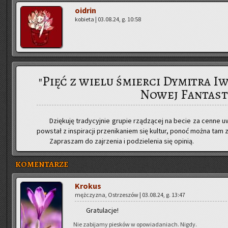
oidrin
ko­bie­ta | 03.08.24, g. 10:58
"Pięć z wielu śmierci Dymitra I
Nowej Fantast
Dzię­ku­ję tra­dy­cyj­nie gru­pie rzą­dzą­cej na becie za cenne uw
po­wstał z in­spi­ra­cji prze­ni­ka­niem się kul­tur, ponoć można tam
Za­pra­szam do zaj­rze­nia i po­dzie­le­nia się opi­nią.
KOMENTARZE
Kro­kus
męż­czy­zna, Ostrze­szów | 03.08.24, g. 13:47
Gra­tu­la­cje!
Nie za­bi­ja­my pie­sków w opo­wia­da­niach. Nigdy.