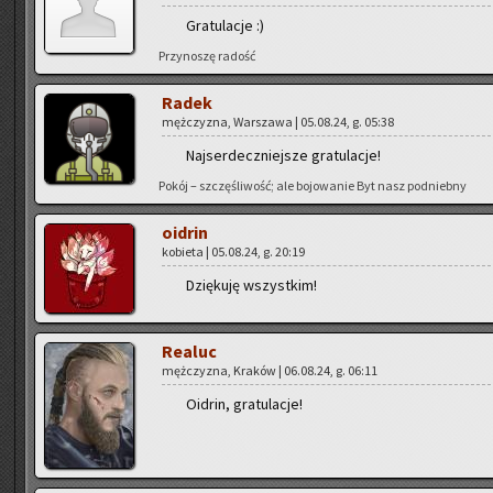
Gra­tu­la­cje :)
Przy­no­szę ra­dość
Radek
męż­czy­zna, War­sza­wa | 05.08.24, g. 05:38
Naj­ser­decz­niej­sze gra­tu­la­cje!
Pokój – szczę­śli­wość; ale bo­jo­wa­nie Byt nasz pod­nieb­ny
oidrin
ko­bie­ta | 05.08.24, g. 20:19
Dzię­ku­ję wszyst­kim!
Re­aluc
męż­czy­zna, Kra­ków | 06.08.24, g. 06:11
Oidrin, gra­tu­la­cje!