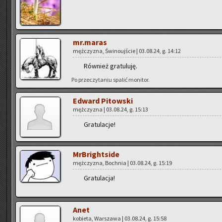
mr.maras
męż­czy­zna, Świ­no­uj­ście | 03.08.24, g. 14:12
Rów­nież gra­tu­lu­ję.
Po prze­czy­ta­niu spa­lić mo­ni­tor.
Edward Pi­tow­ski
męż­czy­zna | 03.08.24, g. 15:13
Gra­tu­la­cje!
MrBri­ght­si­de
męż­czy­zna, Boch­nia | 03.08.24, g. 15:19
Gra­tu­la­cja!
Anet
ko­bie­ta, War­sza­wa | 03.08.24, g. 15:58