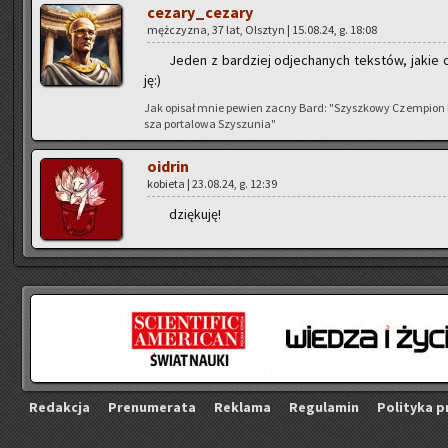
ce­za­ry­_ce­za­ry
męż­czy­zna, 37 lat, Olsz­tyn | 15.08.24, g. 18:08
Jeden z bar­dziej od­je­cha­nych tek­stów, jakie os
ję:)
Jak opi­sał mnie pe­wien zacny Bard: "Szysz­ko­wy Czem­pion Nie­
sza por­ta­lo­wa Szy­szu­nia"
oidrin
ko­bie­ta | 23.08.24, g. 12:39
dzię­ku­ję!
Re­dak­cja
Pre­nu­me­ra­ta
Re­kla­ma
Re­gu­la­min
Po­li­ty­ka p