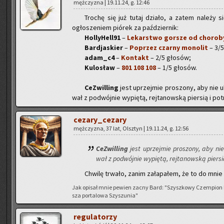
męż­czy­zna | 19.11.24, g. 12:46
Tro­chę się już tutaj dzia­ło, a zatem na­le­ży s
ogło­sze­niem pió­rek za paź­dzier­nik:
Hol­ly­Hel­l91
–
Le­kar­stwo gor­sze od cho­ro­b
Bar­dja­skier
–
Po­przez czar­ny mo­no­lit
– 3/5
adam_c4
–
Kon­takt
– 2/5 gło­sów;
Ku­lo­sław
–
801 108 108
– 1/5 gło­sów.
Ce­Zwil­ling
jest uprzej­mie pro­szo­ny, aby nie uk
wał z po­dwój­nie wy­pię­tą, rej­ta­now­ską pier­sią i po­t
ce­za­ry­_ce­za­ry
męż­czy­zna, 37 lat, Olsz­tyn | 19.11.24, g. 12:56
Ce­Zwil­ling
jest uprzej­mie pro­szo­ny, aby nie 
wał z po­dwój­nie wy­pię­tą, rej­ta­now­ską pier­si
Chwi­lę trwa­ło, zanim za­ła­pa­łem, że to do mnie :
Jak opi­sał mnie pe­wien zacny Bard: "Szysz­ko­wy Czem­pion Nie­
sza por­ta­lo­wa Szy­szu­nia"
re­gu­la­to­rzy