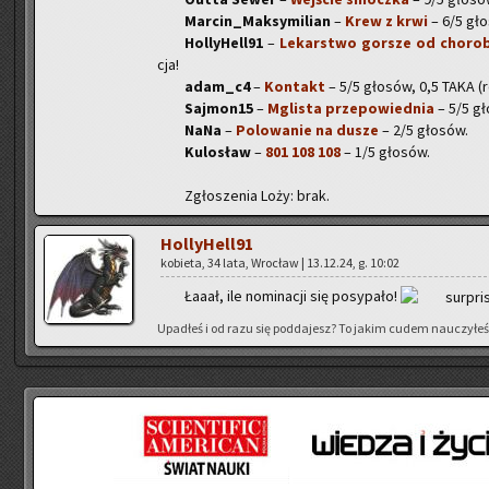
Mar­cin_Mak­sy­mi­lian
–
Krew z krwi
– 6/5 gło­s
Hol­ly­Hel­l91
–
Le­kar­stwo gor­sze od cho­ro­
cja!
adam_c4
–
Kon­takt
– 5/5 gło­sów, 0,5 TAKA (re­g
Saj­mo­n15
–
Mgli­sta prze­po­wied­nia
– 5/5 gło
NaNa
–
Po­lo­wa­nie na dusze
– 2/5 gło­sów.
Ku­lo­sław
–
801 108 108
– 1/5 gło­sów.
Zgło­sze­nia Loży: brak.
Hol­ly­Hel­l91
ko­bie­ta, 34 lata, Wro­cław | 13.12.24, g. 10:02
Łaaał, ile no­mi­na­cji się po­sy­pa­ło!
Upa­dłeś i od razu się pod­da­jesz? To jakim cudem na­uczy­łeś