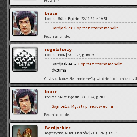
Kto wie? >;
bruce
ko­bie­ta, 56 lat, Bę­dzin | 22.11.24, g. 19:51
Bar­dja­skier:
Po­przez czar­ny mo­no­lit
Pe­cu­nia non olet
re­gu­la­to­rzy
ko­bie­ta, Łódź | 23.11.24, g. 16:19
Bar­dja­skier –
Po­przez czar­ny mo­no­lit
dy­żur­na
Gdyby ci, któ­rzy źle o mnie myślą, wie­dzie­li co ja o nich myślę
bruce
ko­bie­ta, 56 lat, Bę­dzin | 23.11.24, g. 20:10
Saj­mo­n15:
Mgli­sta prze­po­wied­nia
Pe­cu­nia non olet
Bar­dja­skier
męż­czy­zna, 40 lat, Cho­rzów | 24.11.24, g. 17:17