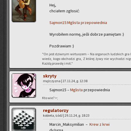
Hej,
chcia­łem zgło­sić:
Saj­mo­n15:
Mgli­sta prze­po­wied­nia
Wy­ro­bi­łem normę, jeśli do­brze pa­mię­tam :)
Po­zdra­wiam :)
"On jest dziw­nym wir­tu­ozem – Na or­ga­nach ludz­kich gra 
wiedz, kogo ob­cho­dzi gra, Z któ­rej żywy nie wy­cho­dzi ni
Każdą praw­dę i mit."
skry­ty
męż­czy­zna | 27.11.24, g. 12:38
Saj­mo­n15 –
Mgli­sta
prze­po­wied­nia
Kto wie? >;
re­gu­la­to­rzy
ko­bie­ta, Łódź | 29.11.24, g. 18:23
Mar­cin_Mak­sy­mi­lian –
Krew z krwi
dy­żur­na