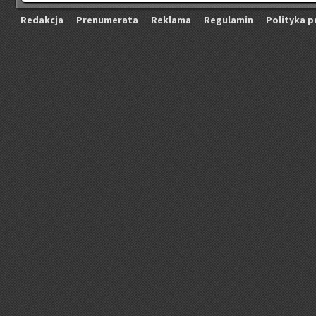
Re­dak­cja
Pre­nu­me­ra­ta
Re­kla­ma
Re­gu­la­min
Po­li­ty­ka p