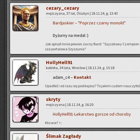
ce­za­ry­_ce­za­ry
męż­czy­zna, 37 lat, Olsz­tyn | 18.11.24, g. 13:43
Bar­dja­skier – "Po­przez czar­ny mo­no­lit"
Dy­żur­ny na medal :)
Jak opi­sał mnie pe­wien zacny Bard: "Szysz­ko­wy Czem­pion Nie­
sza por­ta­lo­wa Szy­szu­nia"
Hol­ly­Hel­l91
ko­bie­ta, 34 lata, Wro­cław | 18.11.24, g. 15:18
adam_c4 –
Kon­takt
Upa­dłeś i od razu się pod­da­jesz? To jakim cudem na­uczy­łeś
skry­ty
męż­czy­zna | 18.11.24, g. 16:20
Hol­ly­Hel­l91-Le­kar­stwo gor­sze od cho­ro­by
Kto wie? >;
Śli­mak Za­gła­dy