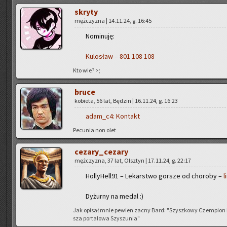
skry­ty
męż­czy­zna | 14.11.24, g. 16:45
No­mi­nu­ję:
Ku­lo­sław – 801 108 108
Kto wie? >;
bruce
ko­bie­ta, 56 lat, Bę­dzin | 16.11.24, g. 16:23
adam_c4:
Kon­takt
Pe­cu­nia non olet
ce­za­ry­_ce­za­ry
męż­czy­zna, 37 lat, Olsz­tyn | 17.11.24, g. 22:17
Hol­ly­Hel­l91 – Le­kar­stwo gor­sze od cho­ro­by –
l
Dy­żur­ny na medal :)
Jak opi­sał mnie pe­wien zacny Bard: "Szysz­ko­wy Czem­pion Nie­
sza por­ta­lo­wa Szy­szu­nia"