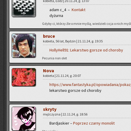
ko­bie­ta, Łódź | 20.11.24, g. 13:07
adam c_4 –
Kon­takt
dy­żur­na
Gdyby ci, któ­rzy źle o mnie myślą, wie­dzie­li co ja o nich myślę
bruce
ko­bie­ta, 56 lat, Bę­dzin | 21.11.24, g. 19:35
Hol­ly­Hel­l91:
Le­kar­stwo gor­sze od cho­ro­by
Pe­cu­nia non olet
Nova
ko­bie­ta | 21.11.24, g. 20:07
https://www.fantastyka.pl/opowiadania/poka
le­kar­stwo gor­sze od cho­ro­by
skry­ty
męż­czy­zna | 22.11.24, g. 18:56
Bar­dja­skier –
Po­przez czar­ny mo­no­lit