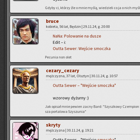
Gdyby ci, któ­rzy źle o mnie myślą, wie­dzie­li co ja o nich myślę
bruce
ko­bie­ta, 56 lat, Bę­dzin | 29.11.24, g. 20:00
NaNa:
Po­lo­wa­nie na dusze
Edit – i:
Outta Sewer:
Wej­ście smocz­ka
Pe­cu­nia non olet
ce­za­ry­_ce­za­ry
męż­czy­zna, 37 lat, Olsz­tyn | 30.11.24, g. 10:57
Outta Sewer – "Wej­ście smocz­ka"
wzo­ro­wy dy­żur­ny :)
Jak opi­sał mnie pe­wien zacny Bard: "Szysz­ko­wy Czem­pion Nie­
sza por­ta­lo­wa Szy­szu­nia"
skry­ty
męż­czy­zna | 30.11.24, g. 19:21
Outta Sewer – "Wej­ście
smocz­ka
"