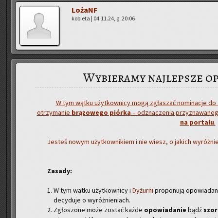
Lo­żaNF
ko­bie­ta | 04.11.24, g. 20:06
Wybieramy najlepsze op
W tym wątku użyt­kow­ni­cy mogą zgła­szać no­mi­na­cje do te
otrzy­ma­nie
brą­zo­we­go piór­ka
– od­zna­cze­nia przy­zna­wa­ne
na por­ta­lu
.
Je­steś nowym użyt­kow­ni­kiem i nie wiesz, o ja­kich wy­róż­
Za­sa­dy:
W tym wątku użytkownicy i
Dyżurni
proponują opowiadani
decyduje o wyróżnieniach.
Zgłoszone może zostać każde
opowiadanie
bądź
szor