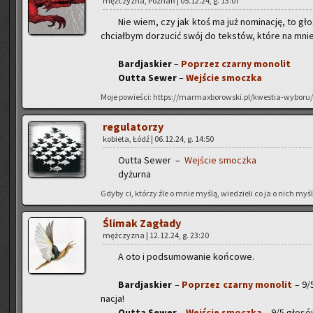
męż­czy­zna, Po­znań | 05.12.24, g. 13:07
Nie wiem, czy jak ktoś ma już no­mi­na­cję, to gło
chciał­bym do­rzu­cić swój do tek­stów, które na mnie 
Bar­dja­skier
–
Po­przez czar­ny mo­no­lit
Outta Sewer
–
Wej­ście smocz­ka
Moje po­wie­ści: https://marmaxborowski.pl/kwestia-wyboru/
re­gu­la­to­rzy
ko­bie­ta, Łódź | 06.12.24, g. 14:50
Outta Sewer –
Wej­ście smocz­ka
dy­żur­na
Gdyby ci, któ­rzy źle o mnie myślą, wie­dzie­li co ja o nich myślę
Śli­mak Za­gła­dy
męż­czy­zna | 12.12.24, g. 23:20
A oto i pod­su­mo­wa­nie koń­co­we.
Bar­dja­skier
–
Po­przez czar­ny mo­no­lit
– 9/5
na­cja!
Outta Sewer
–
Wej­ście smocz­ka
– 9/5 gło­sów,