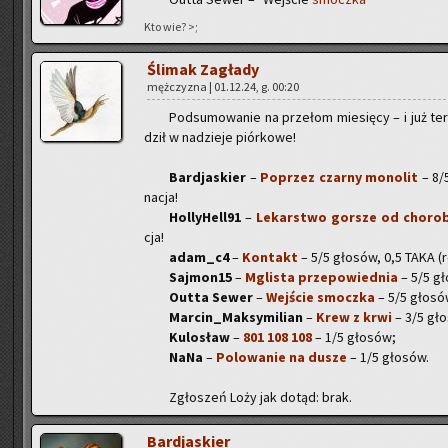
Kto wie? >;
Śli­mak Za­gła­dy
męż­czy­zna | 01.12.24, g. 00:20
Pod­su­mo­wa­nie na prze­łom mie­się­cy – i już te
dził w na­dzie­je piór­ko­we!
Bar­dja­skier
–
Po­przez czar­ny mo­no­lit
– 8/5
na­cja!
Hol­ly­Hel­l91
–
Le­kar­stwo gor­sze od cho­ro­
cja!
adam_c4
–
Kon­takt
– 5/5 gło­sów, 0,5 TAKA (re­g
Saj­mo­n15
–
Mgli­sta prze­po­wied­nia
– 5/5 gło
Outta Sewer
–
Wej­ście smocz­ka
– 5/5 gło­sów,
Mar­cin_Mak­sy­mi­lian
–
Krew z krwi
– 3/5 gło­
Ku­lo­sław
–
801 108 108
– 1/5 gło­sów;
NaNa
–
Po­lo­wa­nie na dusze
– 1/5 gło­sów.
Zgło­szeń Loży jak dotąd: brak.
Bar­dja­skier