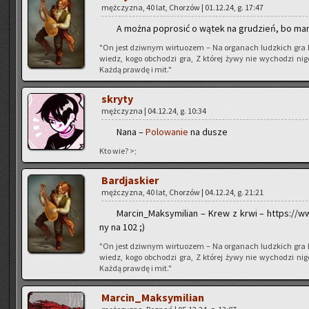
męż­czy­zna, 40 lat, Cho­rzów | 01.12.24, g. 17:47
A można po­pro­sić o wątek na gru­dzień, bo mam 
"On jest dziw­nym wir­tu­ozem – Na or­ga­nach ludz­kich gra 
wiedz, kogo ob­cho­dzi gra, Z któ­rej żywy nie wy­cho­dzi ni
Każdą praw­dę i mit."
skry­ty
męż­czy­zna | 04.12.24, g. 10:34
Nana –
Po­lo­wa­nie
na dusze
Kto wie? >;
Bar­dja­skier
męż­czy­zna, 40 lat, Cho­rzów | 04.12.24, g. 21:21
Mar­cin_Mak­sy­mi­lian – Krew z krwi – https:/
ny na 102 ;)
"On jest dziw­nym wir­tu­ozem – Na or­ga­nach ludz­kich gra 
wiedz, kogo ob­cho­dzi gra, Z któ­rej żywy nie wy­cho­dzi ni
Każdą praw­dę i mit."
Mar­cin_Mak­sy­mi­lian