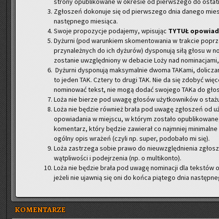
strony opublikowane w okresie od pierwszego do ostatn
Zgłoszeń dokonuje się od pierwszego dnia danego mies
następnego miesiąca.
Swoje propozycje podajemy, wpisując
TYTUŁ opowiada
Dyżurni (pod warunkiem skomentowania w trakcie popr
przynależnych do ich dyżurów) dysponują siłą głosu w no
zostanie uwzględniony w debacie Loży nad nominacjami, 
Dyżurni dysponują maksymalnie dwoma TAKami, doliczan
to jeden TAK. Cztery to drugi TAK. Nie da się zdobyć wi
nominować tekst, nie mogą dodać swojego TAKa do głos
Loża nie bierze pod uwagę głosów użytkowników o stażu 
Loża nie będzie również brała pod uwagę zgłoszeń od uż
opowiadania w miejscu, w którym zostało opublikowane,
komentarz, który będzie zawierał co najmniej minimalne 
ogólny opis wrażeń (czyli np. super, podobało mi się).
Loża zastrzega sobie prawo do nieuwzględnienia zgłos
wątpliwości i podejrzenia (np. o multikonto).
Loża nie będzie brała pod uwagę nominacji dla tekstó
jeżeli nie ujawnią się oni do końca piątego dnia następn
KOMENTARZE