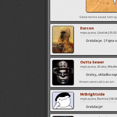
Gdzie nie ma zasad, tam są
Dar­con
męż­czy­zna, Gdańsk | 05.03.
Gra­tu­la­cje. :) Fajna 
Outta Sewer
męż­czy­zna, 42 lata, Mi­ko­łó
Grat­sy, okład­ka na­
Known some call is air am
MrBri­ght­si­de
męż­czy­zna, Boch­nia | 08.03
Gra­tu­la­cje!