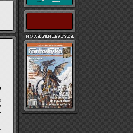
NOWA FANTASTYKA
­
­
t
o
a
­
­
e