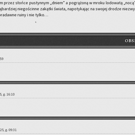
nym przez słoń­ce pu­styn­nym „dniem” a po­grą­żo­ną w mroku lo­do­wa­tą „nocą”
bar­dziej nie­go­ścin­ne za­kąt­ki świa­ta, na­po­ty­ka­jąc na swo­jej dro­dze nie­zwy
, pra­daw­ne ruiny i nie tylko…
OB­S
:59
5, g. 16:10
25, g. 09:31