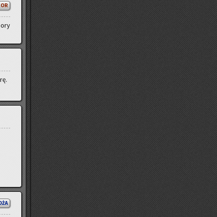
TOR
pory
rę.
OŻA