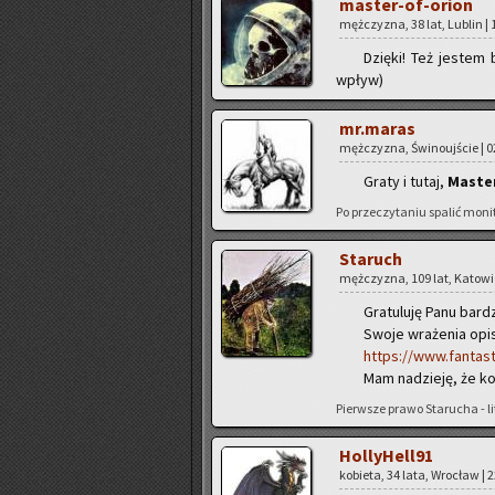
ma­ster-of-orion
męż­czy­zna, 38 lat, Lu­blin | 
Dzię­ki! Też je­stem
wpływ)
mr.maras
męż­czy­zna, Świ­no­uj­ście | 0
Graty i tutaj,
Ma­ste­
Po prze­czy­ta­niu spa­lić mo­ni­
Sta­ruch
męż­czy­zna, 109 lat, Ka­to­wi­
Gra­tu­lu­ję Panu bar­d
Swoje wra­że­nia opi­
https://www.fantast
Mam na­dzie­ję, że ko
Pierw­sze prawo Sta­ru­cha - li­
Hol­ly­Hel­l91
ko­bie­ta, 34 lata, Wro­cław | 