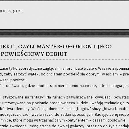
01.03.25, g. 11:30
eki", czyli master-of-orion i jego
powieściowy debiut
zasu tylko spo­ra­dycz­nie za­glą­dam na forum, ale wcale o Was nie za­po­mnia
 żeby za­ło­żyć wątek, bo chcia­łem po­dzie­lić się do­bry­mi wie­ścia­mi – pre
­szej po­wie­ści!
as do świa­ta, gdzie słoń­ce stoi nie­ru­cho­mo na nie­bie, a tech­no­lo­gia jes
ty­li­zo­wa­ne na fan­ta­sy”. Na ru­inach za­awan­so­wa­nej cy­wi­li­za­cji po­wsta­ł
 utrzy­my­wa­ne na po­zio­mie śre­dnio­wie­cza. Lu­dzie uwa­ża­ją tech­no­lo­gię z
za bó­stwa i de­mo­ny. Wła­śnie jed­ne­mu z ta­kich „bogów” służy głów­na bo­ha­ter
e­częt­nicz­ki Lael, wy­słan­nicz­ki do zadań spe­cjal­nych. Ba­da­jąc serię nie­po
­jem­ni­ce, które mogą wstrzą­snąć całym kon­ty­nen­tem – cza­sa­mi do­słow­nie.
cz­nie zwró­co­nej jedną stro­ną do swo­jej gwiaz­dy, przez co do życia na­da­j