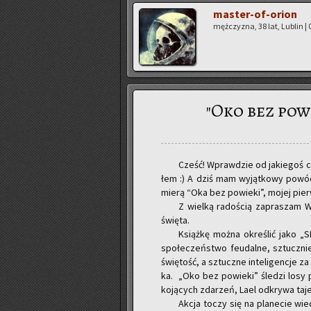
ma­ster-of-orion
męż­czy­zna, 38 lat, Lu­blin | 
"Oko bez powi
Cześć! Wpraw­dzie od ja­kie­goś c
łem :) A dziś mam wy­jąt­ko­wy powód,
mie­rą “Oka bez po­wie­ki”, mojej pierw
Z wiel­ką ra­do­ścią za­pra­szam W
świę­ta.
Książ­kę można okre­ślić jako „SF s
spo­łe­czeń­stwo feu­dal­ne, sztucz­nie
świę­tość, a sztucz­ne in­te­li­gen­cje 
ka. „Oko bez po­wie­ki” śle­dzi losy pi
ko­ją­cych zda­rzeń, Lael od­kry­wa ta
Akcja toczy się na pla­ne­cie wie