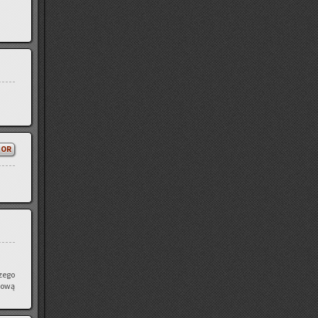
TOR
czego
, ową