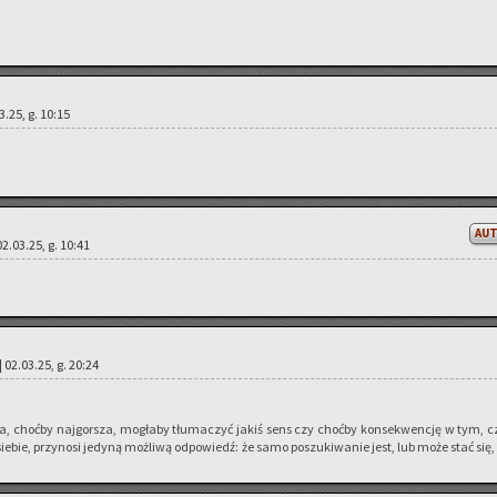
03.25, g. 10:15
AU
02.03.25, g. 10:41
| 02.03.25, g. 20:24
ra, choć­by naj­gor­sza, mo­gła­by tłu­ma­czyć jakiś sens czy choć­by kon­se­kwen­cję w tym, 
e­bie, przy­no­si je­dy­ną moż­li­wą od­po­wiedź: że samo po­szu­ki­wa­nie jest, lub może stać się