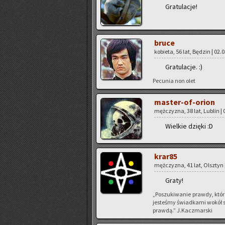
Gra­tu­la­cje!
bruce
ko­bie­ta, 56 lat, Bę­dzin | 02.
Gra­tu­la­cje. :)
Pe­cu­nia non olet
ma­ster-of-orion
męż­czy­zna, 38 lat, Lu­blin | 
Wiel­kie dzię­ki :D
kra­r85
męż­czy­zna, 41 lat, Olsz­tyn 
Graty!
„Po­szu­ki­wa­nie praw­dy, któ
je­ste­śmy świad­ka­mi wokół si
praw­dą.” J.Kaczmar­ski