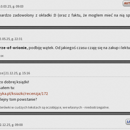
AU
10.03.25, g. 09:03
 bar­dzo za­do­wo­lo­ny z okład­ki :D (oraz z faktu, że mo­głem mieć na nią s
2.05.25, g. 22:31
rze-of-orio­nie
, pod­bi­ję wątek. Od ja­kie­goś czasu czaję się na zakup i lek­tu­
tor.
ce | 21.12.25, g. 15:16
zo do­brej książ­ki!
sa­łem tu:
yka.pl/ksiazki/recenzja/172
­lej­ny tom po­wsta­nie?
te­rów­ki w cu­dzych tek­stach są oczo­bi­ją­ce, we wła­snych - nie­do­strze­gal­ne.
L
22.12.25, g. 09:00