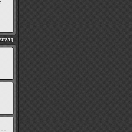
.
­
ER­WUJ