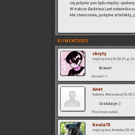
się je­dy­nie pas lądu mię­dzy spa­lo­
W trak­cie śledz­twa Lael od­wie­dza naj­
kłe stwo­rze­nia, po­tęż­ne ar­te­fak­ty
KOMENTARZE
skry­ty
męż­czy­zna | 01.03.25, g. 15
Brawo!
Kto wie? >;
Anet
ko­bie­ta, War­sza­wa | 01.03.2
Gra­tu­la­cje :)
Przy­no­szę ra­dość
Ko­ala­75
męż­czy­zna, Kra­ków | 02.03.