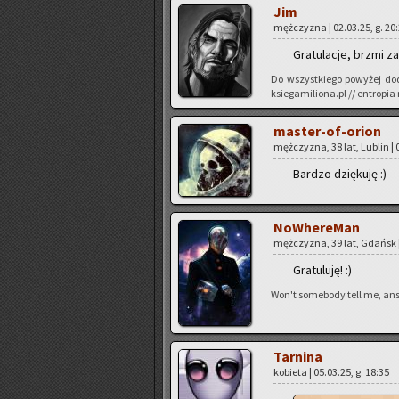
Jim
męż­czy­zna | 02.03.25, g. 20
Gra­tu­la­cje, brzmi za
Do wszyst­kie­go po­wy­żej d
ksiegamiliona.pl // en­tro­pia
ma­ster-of-orion
męż­czy­zna, 38 lat, Lu­blin | 
Bar­dzo dzię­ku­ję :)
No­Whe­re­Man
męż­czy­zna, 39 lat, Gdańsk |
Gra­tu­lu­ję! :)
Won't so­me­bo­dy tell me, an­
Tar­ni­na
ko­bie­ta | 05.03.25, g. 18:35