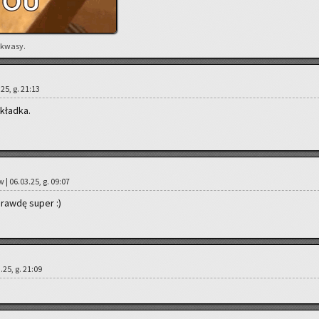
 kwasy.
25, g. 21:13
okład­ka.
w | 06.03.25, g. 09:07
praw­dę super :)
.25, g. 21:09