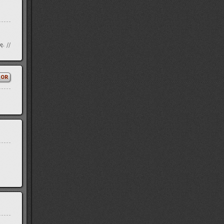
ę. //
TOR