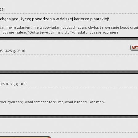
:29
­chę­ca­ją­co, życzę po­wo­dze­nia w dal­szej ka­rie­rze pi­sar­skiej!
odaj: moim zda­niem, nie wy­po­wia­dam cu­dzych zdań, chyba, że wy­raź­nie kogoś cy­tu­j
 nigdy nie ma­le­je // Outta Sewer: Jim, in­dio­to Ty, nadal chyba nie ro­zu­miesz
AU
05.03.25, g. 08:16
 05.03.25, g. 10:33
swer if you can; I want so­me­one to tell me, what is the soul of a man?