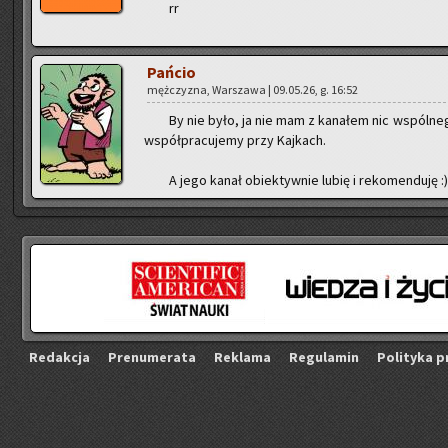
rr
Pań­cio
męż­czy­zna, War­sza­wa | 09.05.26, g. 16:52
By nie było, ja nie mam z ka­na­łem nic wspól­ne­g
współ­pra­cu­je­my przy Kaj­kach.
A jego kanał obiek­tyw­nie lubię i re­ko­men­du­ję :)
Re­dak­cja
Pre­nu­me­ra­ta
Re­kla­ma
Re­gu­la­min
Po­li­ty­ka p