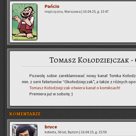
Pań­cio
męż­czy­zna, War­sza­wa | 16.04.25, g. 13:47
Tomasz Kołodziejczak -
Po­zwo­lę sobie za­re­kla­mo­wać nowy kanał Tomka Ko­ło­dziej
min. z serii fe­lie­to­nów “Oko­ło­dziej­czak”, a także z róż­nych op
To­masz Ko­ło­dziej­czak otwie­ra kanał o ko­mik­sach!
Pre­mie­ra już w so­bo­tę :)
KOMENTARZE
bruce
ko­bie­ta, 56 lat, Bę­dzin | 16.04.25, g. 15:59