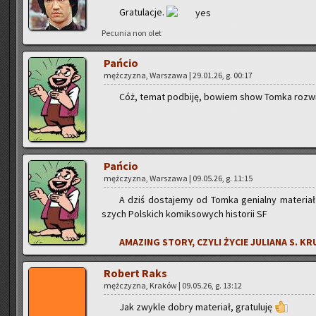
Gra­tu­la­cje.
Pe­cu­nia non olet
Pań­cio
męż­czy­zna, War­sza­wa | 29.01.26, g. 00:17
Cóż, temat pod­bi­ję, bo­wiem show Tomka roz­wi­ja
Pań­cio
męż­czy­zna, War­sza­wa | 09.05.26, g. 11:15
A dziś do­sta­je­my od Tomka ge­nial­ny ma­te­ri
szych Pol­skich ko­mik­so­wych hi­sto­rii SF
AMA­ZING STORY, CZYLI ŻYCIE JU­LIA­NA S. K
Ro­bert Raks
męż­czy­zna, Kra­ków | 09.05.26, g. 13:12
Jak zwy­kle dobry ma­te­riał, gra­tu­lu­ję