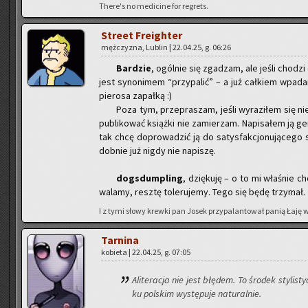
There's no me­di­ci­ne for re­grets.
Stre­et Fre­igh­ter
męż­czy­zna, Lu­blin | 22.04.25, g. 06:26
Bar­dzie
, ogól­nie się zga­dzam, ale jeśli cho­dzi
jest sy­no­ni­mem “przy­pa­lić” – a już cał­kiem wpa­
pie­ro­sa za­pał­ką :)
Poza tym, prze­pra­szam, jeśli wy­ra­zi­łem się nie
pu­bli­ko­wać książ­ki nie za­mie­rzam. Na­pi­sa­łem ją ge­
tak chcę do­pro­wa­dzić ją do sa­tys­fak­cjo­nu­ją­ce­go
dob­nie już nigdy nie na­pi­szę.
do­gs­dum­pling
, dzię­ku­ję – o to mi wła­śnie ch
wa­la­my, resz­tę to­le­ru­je­my. Tego się będę trzy­mał.
I z tymi słowy krew­ki pan Josek przy­pa­lan­to­wał panią Łaję 
Tar­ni­na
ko­bie­ta | 22.04.25, g. 07:05
Ali­te­ra­cja nie jest błę­dem. To śro­dek sty­li­s
ku pol­skim wy­stę­pu­je na­tu­ral­nie.