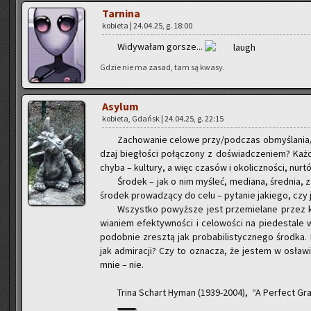
Tar­ni­na
ko­bie­ta | 24.04.25, g. 18:00
Wi­dy­wa­łam gor­sze...
Gdzie nie ma zasad, tam są kwasy.
Asy­lum
ko­bie­ta, Gdańsk | 24.04.25, g. 22:15
Za­cho­wa­nie ce­lo­we przy/pod­czas ob­my­śla­nia/p
dzaj bie­gło­ści po­łą­czo­ny z do­świad­cze­niem? Każ
chyba – kul­tu­ry, a więc cza­sów i oko­licz­no­ści, nur­tó
Śro­dek – jak o nim my­śleć, me­dia­na, śred­nia, za
śro­dek pro­wa­dzą­cy do celu – py­ta­nie ja­kie­go, cz
Wszyst­ko po­wyż­sze jest prze­mie­la­ne przez 
wia­niem efek­tyw­no­ści i ce­lo­wo­ści na pie­de­sta­le w 
po­dob­nie zresz­tą jak pro­ba­bi­li­stycz­ne­go środ­ka.
jak ad­mi­ra­cji? Czy to ozna­cza, że je­stem w osła­wio
mnie – nie.
Trina Schart Hyman (1939-2004), “A Per­fect Gr