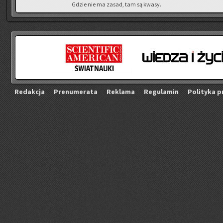
Gdzie nie ma zasad, tam są kwasy.
Re­dak­cja
Pre­nu­me­ra­ta
Re­kla­ma
Re­gu­la­min
Po­li­ty­ka p