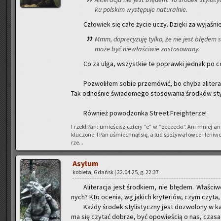
ku pol­skim wy­stę­pu­je na­tu­ral­nie.
Czło­wiek się całe życie uczy. Dzię­ki za wy­ja­śnie­
Mmm, do­pre­cy­zu­ję tylko, że nie jest błę­dem 
może być nie­wła­ści­wie za­sto­so­wa­ny.
Co za ulga, wszyst­kie te po­praw­ki jed­nak po c
Po­zwo­li­łem sobie prze­mó­wić, bo chyba ali­te­ra­
Tak od­no­śnie świa­do­me­go sto­so­wa­nia środ­ków sty­l
Rów­nież po­wo­dzon­ka Stre­et Fre­igh­te­rze!
I rzekł Pan: umie­ścisz czte­ry “e” w “be­eeec­ki”. Ani mniej a
klu­czo­ne. I Pan uśmiech­nął się, a lud spo­ży­wał owce i le­niw­ce, 
rze...
Asy­lum
ko­bie­ta, Gdańsk | 22.04.25, g. 22:37
Ali­te­ra­cja jest środ­kiem, nie błę­dem. Wła­ści­
nych? Kto oce­nia, wg ja­kich kry­te­riów, czym czyta
Każdy śro­dek sty­li­stycz­ny jest do­zwo­lo­ny w ka
ma się czy­tać do­brze, być opo­wie­ścią o nas, cza­sa