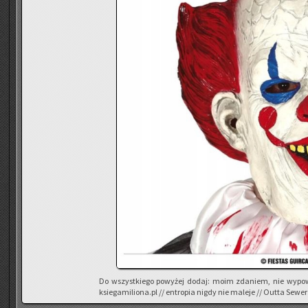
Do wszyst­kie­go po­wy­żej dodaj: moim zda­niem, nie wy­po­w
ksiegamiliona.pl // en­tro­pia nigdy nie ma­le­je // Outta Sewer