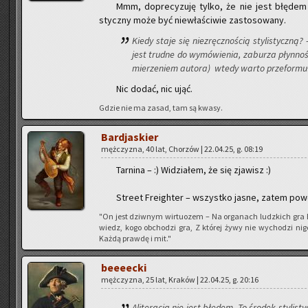
Mmm, do­pre­cy­zu­ję tylko, że nie jest błę­de
stycz­ny może być nie­wła­ści­wie za­sto­so­wa­ny.
Kiedy staje się nie­zręcz­no­ścią sty­li­stycz­ną?
jest trud­ne do wy­mó­wie­nia, za­bu­rza płyn­no
mie­rze­niem au­to­ra) wtedy warto prze­for­mu
Nic dodać, nic ująć.
Gdzie nie ma zasad, tam są kwasy.
Bar­dja­skier
męż­czy­zna, 40 lat, Cho­rzów | 22.04.25, g. 08:19
Tar­ni­na – :) Wi­dzia­łem, że się zja­wisz :)
Stre­et Fre­igh­ter – wszyst­ko jasne, zatem po­wo
"On jest dziw­nym wir­tu­ozem – Na or­ga­nach ludz­kich gra 
wiedz, kogo ob­cho­dzi gra, Z któ­rej żywy nie wy­cho­dzi ni
Każdą praw­dę i mit."
be­eeec­ki
męż­czy­zna, 25 lat, Kra­ków | 22.04.25, g. 20:16
Ali­te­ra­cja nie jest błę­dem. To śro­dek sty­li­s