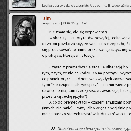
Lo­gi­ka za­pro­wa­dzi cię z punk­tu A do punk­tu B. Wy­obraź­nia 
Jim
męż­czy­zna | 23.04.25, g. 00:48
Nie znam się, ale się wy­po­wiem :)
Wobec tylu au­to­ry­te­tów po­wy­żej, co­kol­wie
dow­ci­pu po­wta­rza­ją­cy, że wie, co się ze­psu­ło, ż
się pro­du­ko­wać, to mimo braku spe­cja­li­stycz­nej
o prak­ty­ce, którą sam sto­su­ję.
Czę­sto z pre­me­dy­ta­cją sto­su­ję ali­te­ra­cję 
rym, z tym, że nie na końcu, co na po­cząt­ku wy­ra­z
co po­nie­któ­rych – lu­dziom we zwy­kłych kon­wer­sa­c
typu “nie czu­jesz, jak ry­mu­jesz” – czemu więc z proz
dawno nie ma, tam rze­czy­wi­ście za­wa­dza­ją, haczą,
przez taką cechę ję­zy­ka?)
A co do pre­me­dy­ta­cji – cza­sem zmu­szam po­sta
(in­nych, nie mnie) – rymy, albo wręcz spe­cjal­nie po­słu­
moich bar­dzo sta­rych tek­stów, która za­rów­no ali­te­ra
„Stu­ko­tem stóp stwo­rzy­łam strasz­li­wy, sy­gna­l