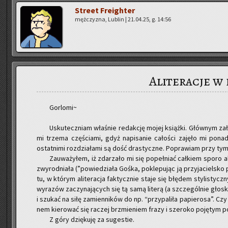
Stre­et Fre­igh­ter
męż­czy­zna, Lu­blin | 21.04.25, g. 14:56
Aliteracje w 
Gor­lo­mi~
Usku­tecz­niam wła­śnie re­dak­cję mojej książ­ki. Głów­nym za­
mi trze­ma czę­ścia­mi, gdyż na­pi­sa­nie ca­ło­ści za­ję­ło mi pona
ostat­ni­mi roz­dzia­ła­mi są dość dra­stycz­ne. Po­pra­wiam przy tym
Za­uwa­ży­łem, iż zda­rza­ło mi się po­peł­niać cał­kiem sporo al
zwy­rod­nia­ła (”po­wie­dzia­ła Gośka, po­kle­pu­jąc ją przy­ja­ciel­
tu, w któ­rym ali­te­ra­cja fak­tycz­nie staje się błę­dem sty­li­sty
wy­ra­zów za­czy­na­ją­cych się tą samą li­te­rą (a szcze­gól­nie gło­
i szu­kać na siłę za­mien­ni­ków do np. “przy­pa­li­ła pa­pie­ro­sa”. Cz
nem kie­ro­wać się ra­czej brzmie­niem frazy i sze­ro­ko po­ję­tym
Z góry dzię­ku­ję za su­ge­stie.