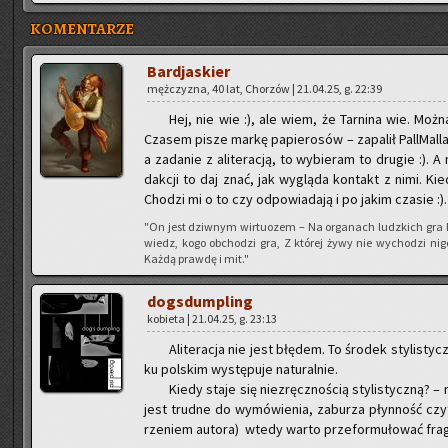
KOMENTARZE
Bar­dja­skier
męż­czy­zna, 40 lat, Cho­rzów | 21.04.25, g. 22:39
Hej, nie wie :), ale wiem, że Tar­ni­na wie. Można na
Cza­sem pisze markę pa­pie­ro­sów – za­pa­lił Pal­l­Mal­
a za­da­nie z ali­te­ra­cją, to wy­bie­ram to dru­gie :)
dak­cji to daj znać, jak wy­glą­da kon­takt z nimi. Kie
Cho­dzi mi o to czy od­po­wia­da­ją i po jakim cza­sie :).
"On jest dziw­nym wir­tu­ozem – Na or­ga­nach ludz­kich gra 
wiedz, kogo ob­cho­dzi gra, Z któ­rej żywy nie wy­cho­dzi ni
Każdą praw­dę i mit."
do­gs­dum­pling
ko­bie­ta | 21.04.25, g. 23:13
Ali­te­ra­cja nie jest błę­dem. To śro­dek sty­li­sty
ku pol­skim wy­stę­pu­je na­tu­ral­nie.
Kiedy staje się nie­zręcz­no­ścią sty­li­stycz­ną? –
jest trud­ne do wy­mó­wie­nia, za­bu­rza płyn­ność czy
rze­niem au­to­ra) wtedy warto prze­for­mu­ło­wać fra