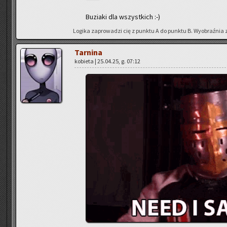
Bu­zia­ki dla wszyst­kich :-)
Lo­gi­ka za­pro­wa­dzi cię z punk­tu A do punk­tu B. Wy­obraź­nia 
Tar­ni­na
ko­bie­ta | 25.04.25, g. 07:12