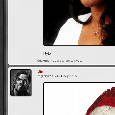
I tyle.
Gdzie nie ma zasad, tam są kwasy.
Jim
męż­czy­zna | 24.04.25, g. 17:55