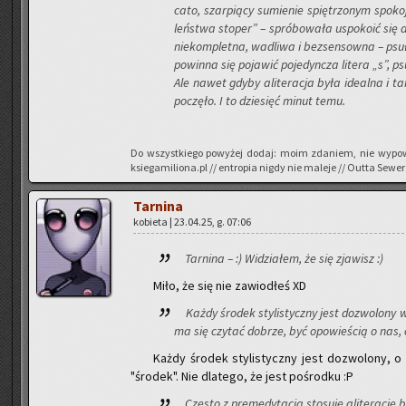
ca­to,
szar­pią­cy su­mie­nie spię­trzo­nym spo­ko
leń­stwa sto­per” – spró­bo­wa­ła uspo­ko­ić się 
nie­kom­plet­na, wa­dli­wa i bez­sen­sow­na – ps
po­win­na się po­ja­wić po­je­dyn­cza li­te­ra „s”, 
Ale nawet gdyby ali­te­ra­cja była ide­al­na i t
po­czę­ło. I to dzie­sięć minut temu.
Do wszyst­kie­go po­wy­żej dodaj: moim zda­niem, nie wy­po­w
ksiegamiliona.pl // en­tro­pia nigdy nie ma­le­je // Outta Sewer
Tar­ni­na
ko­bie­ta | 23.04.25, g. 07:06
Tar­ni­na – :) Wi­dzia­łem, że się zja­wisz :)
Miło, że się nie za­wio­dłeś XD
Każdy śro­dek sty­li­stycz­ny jest do­zwo­lo­ny w 
ma się czy­tać do­brze, być opo­wie­ścią o nas,
Każdy śro­dek sty­li­stycz­ny jest do­zwo­lo­ny, o 
"śro­dek". Nie dla­te­go, że jest po­środ­ku :P
Czę­sto z pre­me­dy­ta­cją sto­su­ję ali­te­ra­cj