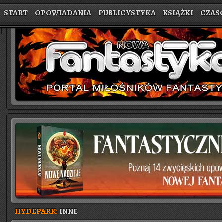
START
OPOWIADANIA
PUBLICYSTYKA
KSIĄŻKI
CZAS
}
HYDEPARK:
INNE