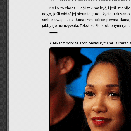
No i o to cho­dzi. Jeśli tak ma być, i jeśli zro­bi­łeś
ne­go, jeśli widać jej nie­umie­jęt­ne uży­cie. Tak sa
sie­bie uwagi. Jak tłu­ma­czy­ła córce pewna dama, k
jakby go nie uży­wa­ła. Tekst ze źle zro­bio­ny­mi ry­ma­mi
A tekst z do­brze zro­bio­ny­mi ry­ma­mi i ali­te­ra­cj