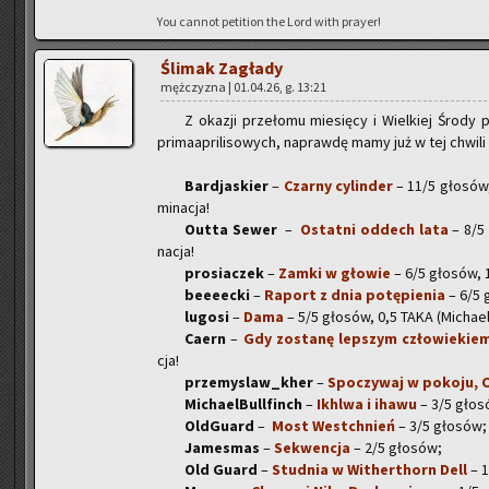
You can­not pe­ti­tion the Lord with pray­er!
Śli­mak Za­gła­dy
męż­czy­zna | 01.04.26, g. 13:21
Z oka­zji prze­ło­mu mie­się­cy i Wiel­kiej Środy
pri­ma­apri­li­so­wych, na­praw­dę mamy już w tej chwi­li 
Bar­dja­skier
–
Czar­ny cy­lin­der
– 11/5 gło­sów, 1
mi­na­cja!
Outta Sewer
–
Ostat­ni od­dech lata
– 8/5 g
na­cja!
pro­sia­czek
–
Zamki w gło­wie
– 6/5 gło­sów, 1 
be­eeec­ki
–
Ra­port z dnia po­tę­pie­nia
– 6/5 g
lu­go­si
–
Dama
– 5/5 gło­sów, 0,5 TAKA (Mi­cha­el­Bu
Caern
–
Gdy zo­sta­nę lep­szym czło­wie­kie
cja!
prze­my­slaw_kher
–
Spo­czy­waj w po­ko­ju, C
Mi­cha­el­Bul­l­finch
–
Ikhl­wa i ihawu
– 3/5 gło­s
Old­Gu­ard
–
Most Wes­tchnień
– 3/5 gło­sów;
Ja­me­smas
–
Se­kwen­cja
– 2/5 gło­sów;
Old Guard
–
Stud­nia w Wi­ther­thorn Dell
– 1