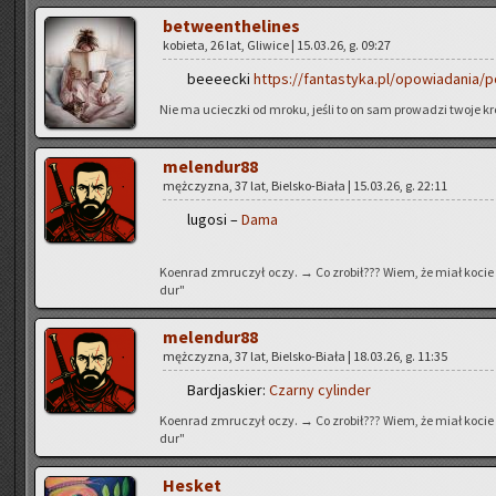
be­twe­en­the­li­nes
ko­bie­ta, 26 lat, Gli­wi­ce | 15.03.26, g. 09:27
be­eeec­ki
https://fantastyka.pl/opowiadania/
Nie ma uciecz­ki od mroku, jeśli to on sam pro­wa­dzi twoje kr
me­len­du­r88
męż­czy­zna, 37 lat, Biel­sko-Bia­ła | 15.03.26, g. 22:11
lu­go­si –
Dama
Ko­en­rad zmru­czył oczy. → Co zro­bił??? Wiem, że miał kocie 
dur"
me­len­du­r88
męż­czy­zna, 37 lat, Biel­sko-Bia­ła | 18.03.26, g. 11:35
Bar­dja­skier:
Czar­ny cy­lin­der
Ko­en­rad zmru­czył oczy. → Co zro­bił??? Wiem, że miał kocie 
dur"
He­sket