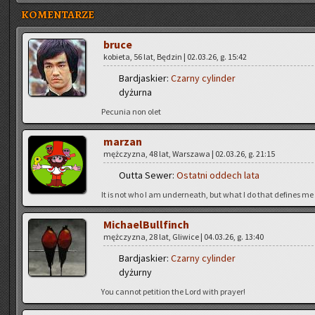
KOMENTARZE
bruce
ko­bie­ta, 56 lat, Bę­dzin | 02.03.26, g. 15:42
Bar­dja­skier:
Czar­ny cy­lin­der
dy­żur­na
Pe­cu­nia non olet
ma­rzan
męż­czy­zna, 48 lat, War­sza­wa | 02.03.26, g. 21:15
Outta Sewer:
Ostat­ni od­dech lata
It is not who I am un­der­ne­ath, but what I do that de­fi­nes me
Mi­cha­el­Bul­l­finch
męż­czy­zna, 28 lat, Gli­wi­ce | 04.03.26, g. 13:40
Bar­dja­skier:
Czar­ny cy­lin­der
dy­żur­ny
You can­not pe­ti­tion the Lord with pray­er!