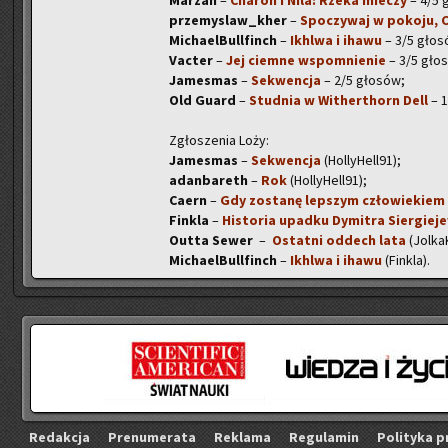
Ma­rzan
–
Cha­ron i Nila: Rzeka mie­czy
– 4/5 g
prze­my­slaw_kher
–
Spo­czy­waj w po­ko­ju, C
Mi­cha­el­Bul­l­finch
–
Ikhl­wa i ihawu
– 3/5 gło­s
Vac­ter
–
Jej ciem­ne wspo­mnie­nie
– 3/5 gło­
Ja­me­smas
–
Se­kwen­cja
– 2/5 gło­sów;
Old Guard
–
Stud­nia w Wi­ther­thorn Dell
– 1
Zgło­sze­nia Loży:
Ja­me­smas
–
Se­kwen­cja
(Hol­ly­Hel­l91);
adan­ba­reth
–
Rok
(Hol­ly­Hel­l91);
Caern
–
Gdy zo­sta­nę lep­szym czło­wie­kiem
Fin­kla
–
Hi­sto­ria upad­ku Dy­mi­tra Sier­gie­je
Outta Sewer
–
Ostat­ni od­dech lata
(Jol­ka
Mi­cha­el­Bul­l­finch
–
Ikhl­wa i ihawu
(Fin­kla).
Re­dak­cja
Pre­nu­me­ra­ta
Re­kla­ma
Re­gu­la­min
Po­li­ty­ka p