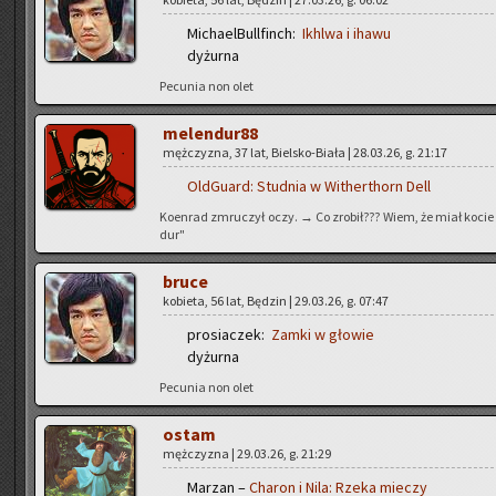
Mi­cha­el­Bul­l­finch:
Ikhl­wa i ihawu
dy­żur­na
Pe­cu­nia non olet
me­len­du­r88
męż­czy­zna, 37 lat, Biel­sko-Bia­ła | 28.03.26, g. 21:17
Old­Gu­ard:
Stud­nia w Wi­ther­thorn Dell
Ko­en­rad zmru­czył oczy. → Co zro­bił??? Wiem, że miał kocie 
dur"
bruce
ko­bie­ta, 56 lat, Bę­dzin | 29.03.26, g. 07:47
pro­sia­czek:
Zamki w gło­wie
dy­żur­na
Pe­cu­nia non olet
ostam
męż­czy­zna | 29.03.26, g. 21:29
Ma­rzan –
Cha­ron i Nila: Rzeka mie­czy