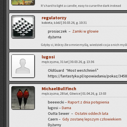
It's hard to light a can­dle, easy to curse the dark in­ste­ad
re­gu­la­to­rzy
ko­bie­ta, Łódź | 30.03.26, g. 10:31
pro­sia­czek –
Zamki w gło­wie
dy­żur­na
Gdyby ci, któ­rzy źle o mnie myślą, wie­dzie­li co ja o nich myślę
lu­go­si
męż­czy­zna, 31 lat | 30.03.26, g. 13:36
Old­Gu­ard “Most wes­tchnień”
https://fantastyka.pl/opowiadania/pokaz/345
Mi­cha­el­Bul­l­finch
męż­czy­zna, 28 lat, Gli­wi­ce | 01.04.26, g. 13:03
be­eeec­ki –
Ra­port z dnia po­tę­pie­nia
lu­go­si –
Dama
Outta Sewer –
Ostat­ni od­dech lata
Caern –
Gdy zo­sta­nę lep­szym czło­wie­kiem
Dy­żur­ny