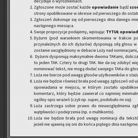
decyduje o wyróżnieniach.
Zgłoszone może zostać każde
opowiadanie
bądź
szo
strony opublikowane w okresie od pierwszego do ostatn
Zgłoszeń dokonuje się od pierwszego dnia danego mies
następnego miesiąca.
Swoje propozycje podajemy, wpisując
TYTUŁ opowiada
Dyżurni (pod warunkiem skomentowania w trakcie p
przynależnych do ich dyżurów) dysponują siłą głosu w 
zostanie uwzględniony w debacie Loży nad nominacjami, 
Dyżurni dysponują maksymalnie dwoma TAKami, dolicza
to jeden TAK. Cztery to drugi TAK. Nie da się zdobyć w
nominować tekst, nie mogą dodać swojego TAKa do głos
Loża nie bierze pod uwagę głosów użytkowników o stażu 
Loża nie będzie również brała pod uwagę zgłoszeń od uż
opowiadania w miejscu, w którym zostało opubliko
komentarz, który będzie zawierał co najmniej minimaln
ogólny opis wrażeń (czyli np. super, podobało mi się).
Loża zastrzega sobie prawo do nieuwzględnienia z
wątpliwości i podejrzenia (np. o multikonto).
Loża nie będzie brała pod uwagę nominacji dla tek
jeżeli nie ujawnią się oni do końca piątego dnia następn