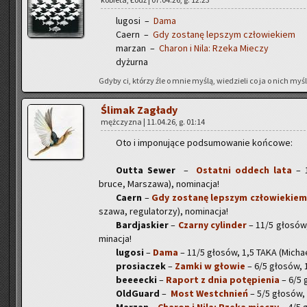
lu­go­si –
Dama
Caern –
Gdy zo­sta­nę lep­szym czło­wie­kiem
ma­rzan –
Cha­ron i Nila: Rzeka Mie­czy
dy­żur­na
Gdyby ci, któ­rzy źle o mnie myślą, wie­dzie­li co ja o nich myślę
Śli­mak Za­gła­dy
męż­czy­zna | 11.04.26, g. 01:14
Oto i im­po­nu­ją­ce pod­su­mo­wa­nie koń­co­we:
Outta Sewer
–
Ostat­ni od­dech lata
– 14
bruce, Mar­sza­wa), no­mi­na­cja!
Caern
–
Gdy zo­sta­nę lep­szym czło­wie­kiem
sza­wa, re­gu­la­to­rzy), no­mi­na­cja!
Bar­dja­skier
–
Czar­ny cy­lin­der
– 11/5 gło­sów, 1
mi­na­cja!
lu­go­si
–
Dama
– 11/5 gło­sów, 1,5 TAKA (Mi­cha­el­B
pro­sia­czek
–
Zamki w gło­wie
– 6/5 gło­sów, 1 
be­eeec­ki
–
Ra­port z dnia po­tę­pie­nia
– 6/5 g
Old­Gu­ard
–
Most Wes­tchnień
– 5/5 gło­sów, n