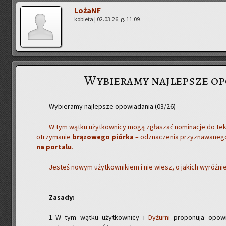
Lo­żaNF
ko­bie­ta | 02.03.26, g. 11:09
Wybieramy najlepsze op
Wy­bie­ra­my naj­lep­sze opo­wia­da­nia (03/26)
W tym wątku użyt­kow­ni­cy mogą zgła­szać no­mi­na­cje do tek­s
otrzy­ma­nie
brą­zo­we­go piór­ka
– od­zna­cze­nia przy­zna­wa­ne­
na por­ta­lu
.
Je­steś nowym użyt­kow­ni­kiem i nie wiesz, o ja­kich wy­róż­
Za­sa­dy:
W tym wątku użytkownicy i
Dyżurni
proponują opowi