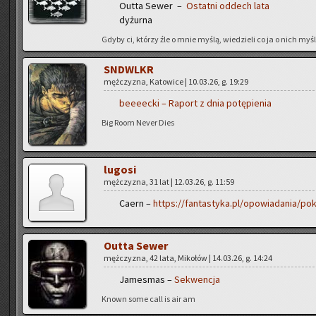
Outta Sewer –
Ostat­ni od­dech lata
dy­żur­na
Gdyby ci, któ­rzy źle o mnie myślą, wie­dzie­li co ja o nich myślę
SNDWLKR
męż­czy­zna, Ka­to­wi­ce | 10.03.26, g. 19:29
be­eeec­ki – Ra­port z dnia po­tę­pie­nia
Big Room Never Dies
lu­go­si
męż­czy­zna, 31 lat | 12.03.26, g. 11:59
Caern –
https://fantastyka.pl/opowiadania/po
Outta Sewer
męż­czy­zna, 42 lata, Mi­ko­łów | 14.03.26, g. 14:24
Ja­me­smas –
Se­kwen­cja
Known some call is air am