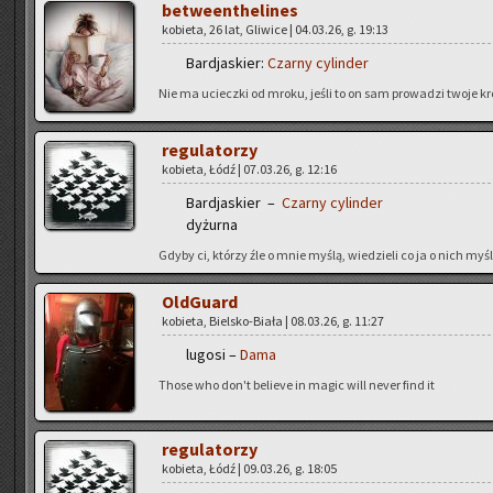
be­twe­en­the­li­nes
ko­bie­ta, 26 lat, Gli­wi­ce | 04.03.26, g. 19:13
Bar­dja­skier:
Czar­ny cy­lin­der
Nie ma uciecz­ki od mroku, jeśli to on sam pro­wa­dzi twoje kr
re­gu­la­to­rzy
ko­bie­ta, Łódź | 07.03.26, g. 12:16
Bar­dja­skier –
Czar­ny cy­lin­der
dy­żur­na
Gdyby ci, któ­rzy źle o mnie myślą, wie­dzie­li co ja o nich myślę
Old­Gu­ard
ko­bie­ta, Biel­sko-Bia­ła | 08.03.26, g. 11:27
lu­go­si –
Dama
Those who don't be­lie­ve in magic will never find it
re­gu­la­to­rzy
ko­bie­ta, Łódź | 09.03.26, g. 18:05