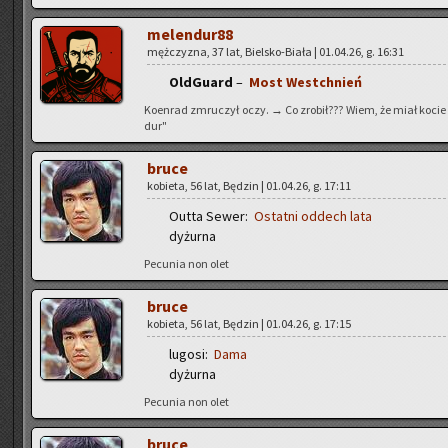
me­len­du­r88
męż­czy­zna, 37 lat, Biel­sko-Bia­ła | 01.04.26, g. 16:31
Old­Gu­ard
–
Most Wes­tchnień
Ko­en­rad zmru­czył oczy. → Co zro­bił??? Wiem, że miał kocie 
dur"
bruce
ko­bie­ta, 56 lat, Bę­dzin | 01.04.26, g. 17:11
Outta Sewer:
Ostat­ni od­dech lata
dy­żur­na
Pe­cu­nia non olet
bruce
ko­bie­ta, 56 lat, Bę­dzin | 01.04.26, g. 17:15
lu­go­si:
Dama
dy­żur­na
Pe­cu­nia non olet
bruce