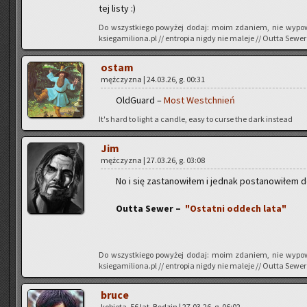
tej listy :)
Do wszyst­kie­go po­wy­żej dodaj: moim zda­niem, nie wy­po­w
ksiegamiliona.pl // en­tro­pia nigdy nie ma­le­je // Outta Sewer
ostam
męż­czy­zna | 24.03.26, g. 00:31
Old­Gu­ard –
Most Wes­tchnień
It's hard to light a can­dle, easy to curse the dark in­ste­ad
Jim
męż­czy­zna | 27.03.26, g. 03:08
No i się za­sta­no­wi­łem i jed­nak po­sta­no­wi­łem
Outta Sewer –
"Ostat­ni od­dech lata"
Do wszyst­kie­go po­wy­żej dodaj: moim zda­niem, nie wy­po­w
ksiegamiliona.pl // en­tro­pia nigdy nie ma­le­je // Outta Sewer
bruce
ko­bie­ta, 56 lat, Bę­dzin | 27.03.26, g. 06:02