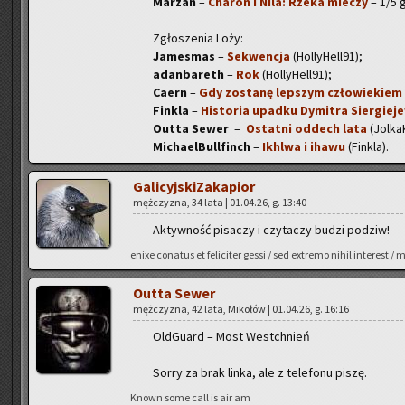
Ma­rzan
–
Cha­ron i Nila: Rzeka mie­czy
– 1/5 g
Zgło­sze­nia Loży:
Ja­me­smas
–
Se­kwen­cja
(Hol­ly­Hel­l91);
adan­ba­reth
–
Rok
(Hol­ly­Hel­l91);
Caern
–
Gdy zo­sta­nę lep­szym czło­wie­kiem
Fin­kla
–
Hi­sto­ria upad­ku Dy­mi­tra Sier­gie­je
Outta Sewer
–
Ostat­ni od­dech lata
(Jol­ka
Mi­cha­el­Bul­l­finch
–
Ikhl­wa i ihawu
(Fin­kla).
Ga­li­cyj­ski­Za­ka­pior
męż­czy­zna, 34 lata | 01.04.26, g. 13:40
Ak­tyw­ność pi­sa­czy i czy­ta­czy budzi po­dziw!
enixe co­na­tus et fe­li­ci­ter gessi / sed extre­mo nihil in­te­res
Outta Sewer
męż­czy­zna, 42 lata, Mi­ko­łów | 01.04.26, g. 16:16
Old­Gu­ard – Most Wes­tchnień
Sorry za brak linka, ale z te­le­fo­nu piszę.
Known some call is air am