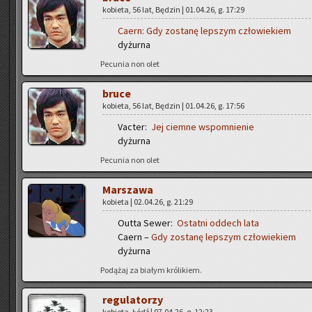
ko­bie­ta, 56 lat, Bę­dzin | 01.04.26, g. 17:29
Caern:
Gdy zo­sta­nę lep­szym czło­wie­kiem
dy­żur­na
Pe­cu­nia non olet
bruce
ko­bie­ta, 56 lat, Bę­dzin | 01.04.26, g. 17:56
Vac­ter:
Jej ciem­ne wspo­mnie­nie
dy­żur­na
Pe­cu­nia non olet
Mar­sza­wa
ko­bie­ta | 02.04.26, g. 21:29
Outta Sewer:
Ostat­ni od­dech lata
Caern –
Gdy zo­sta­nę lep­szym czło­wie­kiem
dy­żur­na
Po­dą­żaj za bia­łym kró­li­kiem.
re­gu­la­to­rzy
ko­bie­ta, Łódź | 07.04.26, g. 12:23