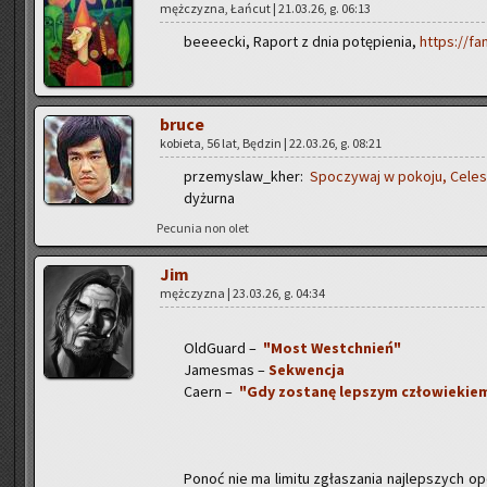
męż­czy­zna, Łań­cut | 21.03.26, g. 06:13
be­eeec­ki, Ra­port z dnia po­tę­pie­nia,
https://f
bruce
ko­bie­ta, 56 lat, Bę­dzin | 22.03.26, g. 08:21
prze­my­slaw_kher:
Spo­czy­waj w po­ko­ju, Ce­le­
dy­żur­na
Pe­cu­nia non olet
Jim
męż­czy­zna | 23.03.26, g. 04:34
Old­Gu­ard –
"Most Wes­tchnień"
Ja­me­smas –
Se­kwen­cja
Caern –
"Gdy zo­sta­nę lep­szym czło­wie­kie
Ponoć nie ma li­mi­tu zgła­sza­nia naj­lep­szych 