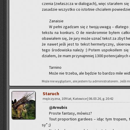
cze­nia (zwłasz­cza w dia­lo­gach), więc sta­ra­łem się
za­sa­dzie wszyst­ko co istot­nie chcia­łem po­wie­dzieć
Za­na­isie
W pełni zga­dzam się z twoją uwagą – dla­te­go 
tek­stu na kon­kurs. O ile nie­skrom­nie byłem cał­kie
oba­wia­łem się, że jury może uznać tekst za zbyt her­me
że nawet jeśli jest to tekst her­me­tycz­ny, skie­ro­w
tego śro­do­wi­ska na­le­ży :) Potem uspo­ko­iłem się
dzia­łem, że mam przy­naj­mniej 1300 po­ten­cjal­nych c
Tar­ni­no
Może nie trze­ba, ale bę­dzie to bar­dzo mile wi­d
Może nie wy­glą­dam, ale je­stem tu ad­mi­ni­stra­to­rem. Jeśli m
Sta­ruch
męż­czy­zna, 109 lat, Ka­to­wi­ce | 06.03.26, g. 20:42
@Ar­nu­bis
Pro­ste fan­ta­sy, mó­wisz?
Tout pro­por­tion gar­de­es – idąc tym tro­pem, to
sy” ;)