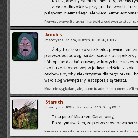
No tak, obec­ny rynek to... nie­ste­ty, obec­ny ryn
A co do dłu­go­ści: w przy­ję­tej kon­wen­cji in­te­r
pu­łap­ka­mi nie­umar­łe­go. Ale wiem, Autor jest pane
Pierw­sze prawo Sta­ru­cha - li­te­rów­ki w cu­dzych tek­stach są o
Ar­nu­bis
męż­czy­zna, 32 lata, Olsz­tyn | 07.03.26, g. 08:29
Żeby to się sen­sow­nie kle­iło, po­wi­nie­nem zmie
pierw­szo­oso­bo­wej, bar­dzo ści­śle z per­spek­ty­wy 
sób opi­sać dzia­łań dru­ży­ny w któ­rych nie uczest­ni
szo i trze­cio­oso­bo­wej w jed­nym tek­ście. Z kolei uw
oso­bo­wą by­ło­by nie­ko­rzyst­ne dla tego tek­stu, bo
wa/dia­log we­wnętrz­ny jest sporą siłą tek­stu.
Może nie wy­glą­dam, ale je­stem tu ad­mi­ni­stra­to­rem. Jeśli m
Sta­ruch
męż­czy­zna, 109 lat, Ka­to­wi­ce | 07.03.26, g. 09:30
Ty tu je­steś Mi­strzem Ce­re­mo­nii ;)
Poza tym uwa­żam, że pierw­szo­oso­bo­wa nar­ra­c
Pierw­sze prawo Sta­ru­cha - li­te­rów­ki w cu­dzych tek­stach są o