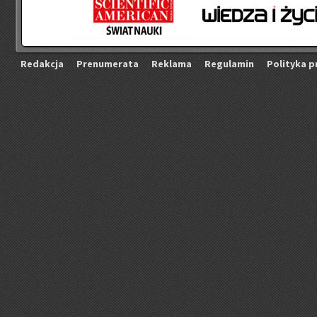
Re­dak­cja
Pre­nu­me­ra­ta
Re­kla­ma
Re­gu­la­min
Po­li­ty­ka p