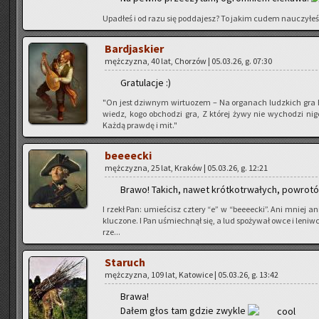
Upa­dłeś i od razu się pod­da­jesz? To jakim cudem na­uczy­łeś
Bar­dja­skier
męż­czy­zna, 40 lat, Cho­rzów | 05.03.26, g. 07:30
Gra­tu­la­cje :)
"On jest dziw­nym wir­tu­ozem – Na or­ga­nach ludz­kich gra 
wiedz, kogo ob­cho­dzi gra, Z któ­rej żywy nie wy­cho­dzi ni
Każdą praw­dę i mit."
be­eeec­ki
męż­czy­zna, 25 lat, Kra­ków | 05.03.26, g. 12:21
Brawo! Ta­kich, nawet krót­ko­trwa­łych, po­wro­tów
I rzekł Pan: umie­ścisz czte­ry “e” w “be­eeec­ki”. Ani mniej a
klu­czo­ne. I Pan uśmiech­nął się, a lud spo­ży­wał owce i le­niw­ce, 
rze...
Sta­ruch
męż­czy­zna, 109 lat, Ka­to­wi­ce | 05.03.26, g. 13:42
Brawa!
Dałem głos tam gdzie zwy­kle