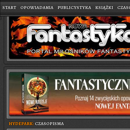
START
OPOWIADANIA
PUBLICYSTYKA
KSIĄŻKI
CZAS
}
HYDEPARK:
CZASOPISMA