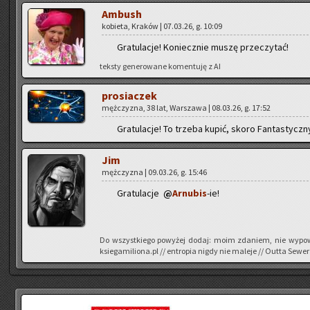
Am­bush
ko­bie­ta, Kra­ków | 07.03.26, g. 10:09
Gra­tu­la­cje! Ko­niecz­nie muszę prze­czy­tać!
tek­sty ge­ne­ro­wa­ne ko­men­tu­ję z AI
pro­sia­czek
męż­czy­zna, 38 lat, War­sza­wa | 08.03.26, g. 17:52
Gra­tu­la­cje! To trze­ba kupić, skoro Fan­ta­stycz­
Jim
męż­czy­zna | 09.03.26, g. 15:46
Gra­tu­la­cje
@
Ar­nu­bis
-ie!
Do wszyst­kie­go po­wy­żej dodaj: moim zda­niem, nie wy­po­w
ksiegamiliona.pl // en­tro­pia nigdy nie ma­le­je // Outta Sewer