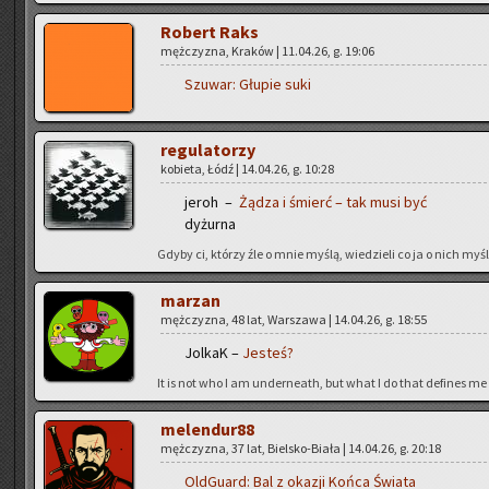
Ro­bert Raks
męż­czy­zna, Kra­ków | 11.04.26, g. 19:06
Szu­war:
Głu­pie suki
re­gu­la­to­rzy
ko­bie­ta, Łódź | 14.04.26, g. 10:28
jeroh –
Żądza i śmierć – tak musi być
dy­żur­na
Gdyby ci, któ­rzy źle o mnie myślą, wie­dzie­li co ja o nich myślę
ma­rzan
męż­czy­zna, 48 lat, War­sza­wa | 14.04.26, g. 18:55
Jol­kaK –
Je­steś?
It is not who I am un­der­ne­ath, but what I do that de­fi­nes me
me­len­du­r88
męż­czy­zna, 37 lat, Biel­sko-Bia­ła | 14.04.26, g. 20:18
Old­Gu­ard:
Bal z oka­zji Końca Świa­ta