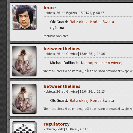
bruce
ko­bie­ta, 56 lat, Bę­dzin | 15.04.26, g. 08:47
Old­Gu­ard:
Bal z oka­zji Końca Świa­ta
dy­żur­na
Pe­cu­nia non olet
be­twe­en­the­li­nes
ko­bie­ta, 26 lat, Gli­wi­ce | 15.04.26, g. 14:36
Mi­cha­el­Bul­l­finch:
Nie po­pro­si­cie o wię­cej
Nie ma uciecz­ki od mroku, jeśli to on sam pro­wa­dzi twoje kr
be­twe­en­the­li­nes
ko­bie­ta, 26 lat, Gli­wi­ce | 15.04.26, g. 16:13
Old­Gu­ard:
Bal z oka­zji Końca Świa­ta
Nie ma uciecz­ki od mroku, jeśli to on sam pro­wa­dzi twoje kr
re­gu­la­to­rzy
ko­bie­ta, Łódź | 16.04.26, g. 11:51