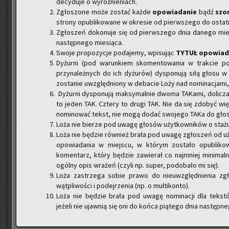
decyduje o wyróżnieniach.
Zgłoszone może zostać każde
opowiadanie
bądź
szo
strony opublikowane w okresie od pierwszego do ostatn
Zgłoszeń dokonuje się od pierwszego dnia danego mies
następnego miesiąca.
Swoje propozycje podajemy, wpisując
TYTUŁ opowiada
Dyżurni (pod warunkiem skomentowania w trakcie p
przynależnych do ich dyżurów) dysponują siłą głosu w 
zostanie uwzględniony w debacie Loży nad nominacjami, 
Dyżurni dysponują maksymalnie dwoma TAKami, dolicza
to jeden TAK. Cztery to drugi TAK. Nie da się zdobyć w
nominować tekst, nie mogą dodać swojego TAKa do głos
Loża nie bierze pod uwagę głosów użytkowników o stażu 
Loża nie będzie również brała pod uwagę zgłoszeń od uż
opowiadania w miejscu, w którym zostało opubliko
komentarz, który będzie zawierał co najmniej minimaln
ogólny opis wrażeń (czyli np. super, podobało mi się).
Loża zastrzega sobie prawo do nieuwzględnienia z
wątpliwości i podejrzenia (np. o multikonto).
Loża nie będzie brała pod uwagę nominacji dla tek
jeżeli nie ujawnią się oni do końca piątego dnia następn