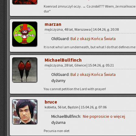
Ko­en­rad zmru­czył oczy. → Co zro­bił??? Wiem, że miał kocie 
dur"
ma­rzan
męż­czy­zna, 48 lat, War­sza­wa | 14.04.26, g. 20:38
Old­Gu­ard:
Bal z oka­zji Końca Świa­ta
It is not who I am un­der­ne­ath, but what I do that de­fi­nes me
Mi­cha­el­Bul­l­finch
męż­czy­zna, 28 lat, Gli­wi­ce | 15.04.26, g. 05:21
Old­Gu­ard:
Bal z oka­zji Końca Świa­ta
dy­żur­ny
You can­not pe­ti­tion the Lord with pray­er!
bruce
ko­bie­ta, 56 lat, Bę­dzin | 15.04.26, g. 07:06
Mi­cha­el­Bul­l­finch:
Nie po­pro­si­cie o wię­cej
dy­żur­na
Pe­cu­nia non olet