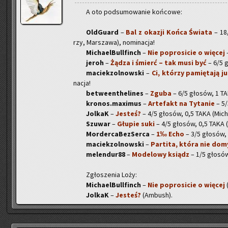
A oto pod­su­mo­wa­nie koń­co­we:
Old­Gu­ard
–
Bal z oka­zji Końca Świa­ta
– 18/
rzy, Mar­sza­wa), no­mi­na­cja!
Mi­cha­el­Bul­l­finch
–
Nie po­pro­si­cie o wię­cej
–
jeroh
–
Żądza i śmierć – tak musi być
– 6/5 gł
ma­ciek­zol­now­ski
–
Ci, któ­rzy pa­mię­ta­ją j
na­cja!
be­twe­en­the­li­nes
–
Zguba
– 6/5 gło­sów, 1 TAK 
kronos.maximus
–
Ar­te­fakt na Ty­ta­nie
– 5/
Jol­kaK
–
Je­steś?
– 4/5 gło­sów, 0,5 TAKA (Mi­cha­e
Szu­war
–
Głu­pie suki
– 4/5 gło­sów, 0,5 TAKA 
Mor­der­ca­Bez­Ser­ca
–
1‰ Echo
– 3/5 gło­sów,
ma­ciek­zol­now­ski
–
Par­ti­ta, która nie do­m
me­len­du­r88
–
Mo­de­lo­wy ksiądz
– 1/5 gło­só
Zgło­sze­nia Loży:
Mi­cha­el­Bul­l­finch
–
Nie po­pro­si­cie o wię­cej
(
Jol­kaK
–
Je­steś?
(Am­bush).