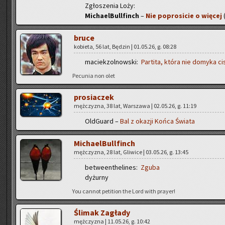
Zgło­sze­nia Loży:
Mi­cha­el­Bul­l­finch
–
Nie po­pro­si­cie o wię­cej
(
bruce
ko­bie­ta, 56 lat, Bę­dzin | 01.05.26, g. 08:28
ma­ciek­zol­now­ski:
Par­ti­ta, która nie do­my­ka c
Pe­cu­nia non olet
pro­sia­czek
męż­czy­zna, 38 lat, War­sza­wa | 02.05.26, g. 11:19
Old­Gu­ard –
Bal z oka­zji Końca Świa­ta
Mi­cha­el­Bul­l­finch
męż­czy­zna, 28 lat, Gli­wi­ce | 03.05.26, g. 13:45
be­twe­en­the­li­nes:
Zguba
dy­żur­ny
You can­not pe­ti­tion the Lord with pray­er!
Śli­mak Za­gła­dy
męż­czy­zna | 11.05.26, g. 10:42