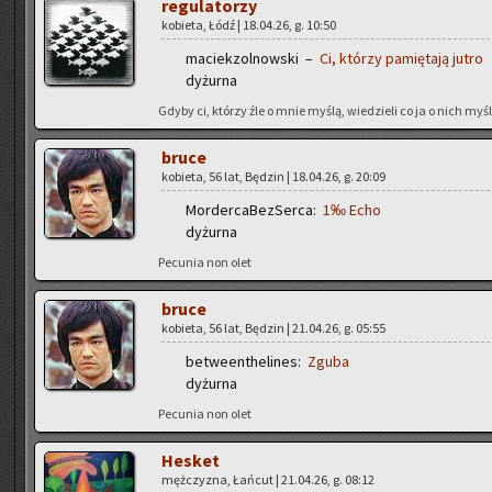
re­gu­la­to­rzy
ko­bie­ta, Łódź | 18.04.26, g. 10:50
ma­ciek­zol­now­ski –
Ci, któ­rzy pa­mię­ta­ją jutro
dy­żur­na
Gdyby ci, któ­rzy źle o mnie myślą, wie­dzie­li co ja o nich myślę
bruce
ko­bie­ta, 56 lat, Bę­dzin | 18.04.26, g. 20:09
Mor­der­ca­Bez­Ser­ca:
1‰ Echo
dy­żur­na
Pe­cu­nia non olet
bruce
ko­bie­ta, 56 lat, Bę­dzin | 21.04.26, g. 05:55
be­twe­en­the­li­nes:
Zguba
dy­żur­na
Pe­cu­nia non olet
He­sket
męż­czy­zna, Łań­cut | 21.04.26, g. 08:12