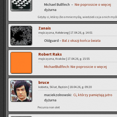
Mi­cha­el Bul­l­finch –
Nie po­pro­si­cie o wię­cej
dy­żur­na
Gdyby ci, któ­rzy źle o mnie myślą, wie­dzie­li co ja o nich myślę
Za­na­is
męż­czy­zna, Ko­ło­brzeg | 17.04.26, g. 14:01
Old­gu­ard –
Bal z oka­zji końca świa­ta
Ro­bert Raks
męż­czy­zna, Kra­ków | 17.04.26, g. 15:55
Mi­cha­el­Bul­l­finch:
Nie po­pro­si­cie o wię­cej
bruce
ko­bie­ta, 56 lat, Bę­dzin | 18.04.26, g. 09:20
ma­ciek­zol­now­ski:
Ci, któ­rzy pa­mię­ta­ją jutro
dy­żur­na
Pe­cu­nia non olet