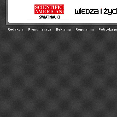
Re­dak­cja
Pre­nu­me­ra­ta
Re­kla­ma
Re­gu­la­min
Po­li­ty­ka p