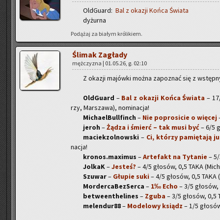
Old­Gu­ard:
Bal z oka­zji Końca Świa­ta
dy­żur­na
Po­dą­żaj za bia­łym kró­li­kiem.
Śli­mak Za­gła­dy
męż­czy­zna | 01.05.26, g. 02:10
Z oka­zji ma­jów­ki można za­po­znać się z wstęp­
Old­Gu­ard
–
Bal z oka­zji Końca Świa­ta
– 17/
rzy, Mar­sza­wa), no­mi­na­cja!
Mi­cha­el­Bul­l­finch
–
Nie po­pro­si­cie o wię­cej
–
jeroh
–
Żądza i śmierć – tak musi być
– 6/5 gł
ma­ciek­zol­now­ski
–
Ci, któ­rzy pa­mię­ta­ją j
na­cja!
kronos.maximus
–
Ar­te­fakt na Ty­ta­nie
– 5/
Jol­kaK
–
Je­steś?
– 4/5 gło­sów, 0,5 TAKA (Mi­cha­e
Szu­war
–
Głu­pie suki
– 4/5 gło­sów, 0,5 TAKA 
Mor­der­ca­Bez­Ser­ca
–
1‰ Echo
– 3/5 gło­sów,
be­twe­en­the­li­nes
–
Zguba
– 3/5 gło­sów, 0,5
me­len­du­r88
–
Mo­de­lo­wy ksiądz
– 1/5 gło­só