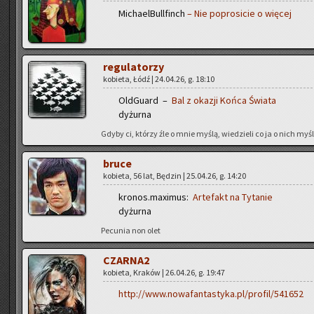
Mi­cha­el­Bul­l­finch
– Nie po­pro­si­cie o wię­cej
re­gu­la­to­rzy
ko­bie­ta, Łódź | 24.04.26, g. 18:10
Old­Gu­ard –
Bal z oka­zji Końca Świa­ta
dy­żur­na
Gdyby ci, któ­rzy źle o mnie myślą, wie­dzie­li co ja o nich myślę
bruce
ko­bie­ta, 56 lat, Bę­dzin | 25.04.26, g. 14:20
kronos.maximus:
Ar­te­fakt na Ty­ta­nie
dy­żur­na
Pe­cu­nia non olet
CZAR­NA2
ko­bie­ta, Kra­ków | 26.04.26, g. 19:47
http://www.nowafantastyka.pl/profil/541652