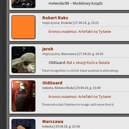
me­len­du­r88 – Mo­de­lo­wy ksiądz
Ro­bert Raks
męż­czy­zna, Kra­ków | 27.04.26, g. 15:21
kronos.maximus:
Ar­te­fakt na Ty­ta­nie
jeroh
męż­czy­zna, War­sza­wa | 27.04.26, g. 16:36
Old­Gu­ard:
Bal z oka­zji Końca Świa­ta
Total re­co­gni­tion is cliché; total sur­pri­se is alie­na­ting.
Old­Gu­ard
ko­bie­ta, Biel­sko-Bia­ła | 29.04.26, g. 15:00
kronos.maximus:
Ar­te­fakt na Ty­ta­nie
Those who don't be­lie­ve in magic will never find it
Mar­sza­wa
ko­bie­ta | 30.04.26, g. 23:36