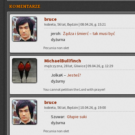
KOMENTARZE
bruce
ko­bie­ta, 56 lat, Bę­dzin | 08.04.26, g. 15:21
jeroh:
Żądza i śmierć – tak musi być
dy­żur­na
Pe­cu­nia non olet
Mi­cha­el­Bul­l­finch
męż­czy­zna, 28 lat, Gli­wi­ce | 09.04.26, g. 12:29
Jol­kaK –
Je­steś?
dy­żur­ny
You can­not pe­ti­tion the Lord with pray­er!
bruce
ko­bie­ta, 56 lat, Bę­dzin | 10.04.26, g. 19:00
Szu­war:
Głu­pie suki
dy­żur­na
Pe­cu­nia non olet