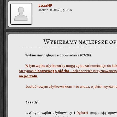
Lo­żaNF
ko­bie­ta | 08.04.26, g. 11:37
Wybieramy najlepsze op
Wy­bie­ra­my naj­lep­sze opo­wia­da­nia (03/26)
W tym wątku użyt­kow­ni­cy mogą zgła­szać no­mi­na­cje do tek­s
otrzy­ma­nie
brą­zo­we­go piór­ka
– od­zna­cze­nia przy­zna­wa­ne­
na por­ta­lu
.
Je­steś nowym użyt­kow­ni­kiem i nie wiesz, o ja­kich wy­róż­
Za­sa­dy:
W tym wątku użytkownicy i
Dyżurni
proponują opowi