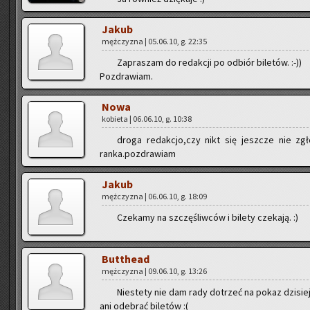
Jakub
męż­czy­zna | 05.06.10, g. 22:35
Za­pra­szam do re­dak­cji po od­biór bi­le­tów. :-))
Po­zdra­wiam.
Nowa
ko­bie­ta | 06.06.10, g. 10:38
droga re­dak­cjo,czy nikt się jesz­cze nie zgł
ranka.pozdra­wiam
Jakub
męż­czy­zna | 06.06.10, g. 18:09
Cze­ka­my na szczę­śliw­ców i bi­le­ty cze­ka­ją. :)
But­the­ad
męż­czy­zna | 09.06.10, g. 13:26
Nie­ste­ty nie dam rady do­trzeć na pokaz dzi­siej
ani ode­brać bi­le­tów :(