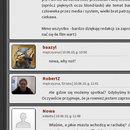
(oprócz pięk­nych oczu blond-la­ski) ale temat bar­dz
czło­wie­ka przez media i sys­tem, wiel­ki brat pa­trzy
cie­ka­wa.
Mimo wszyst­ko - bar­dzo dzię­ku­ję re­dak­cji za za­p
nać się ile film wart:)
ba­azyl
męż­czy­zna | 10.06.10, g. 10:50
nowa, why not?
Ro­bertZ
męż­czy­zna, 53 lata | 10.06.10, g. 11:41
Ale gdzie się mo­że­my spo­tkać? Gdy­by­śmy by
Oczy­wi­ście przyj­mu­je, że ja row­nież je­stem za­pro­s
Nowa
ko­bie­ta | 10.06.10, g. 11:48
Wła­śnie, a jakie mia­sta wcho­dzą w ra­chu­bę? 