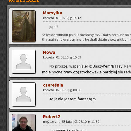
KOMENTARZE
Mar­syl­ka
ko­bie­ta | 01.06.10, g. 14:12
jupi!!!
“A les­son wi­tho­ut pain is me­anin­gless. That's be­cau­se no o
that pain and over­co­ming it, he shall ob­ta­in a po­wer­ful, unm
Nowa
ko­bie­ta | 01.06.10, g. 15:59
No pro­szę, wspa­nia­le!:)z Ba­azyl'em/Ba­azyl'ką w
moje nocne rymy czę­sto­chow­skie bar­dziej sie re­dak
cze­re­śnia
ko­bie­ta | 02.06.10, g. 00:06
To ja nie je­stem fan­ta­stą :S
Ro­bertZ
męż­czy­zna, 53 lata | 03.06.10, g. 11:50
Ja rów­nież dzię­ku­je :)