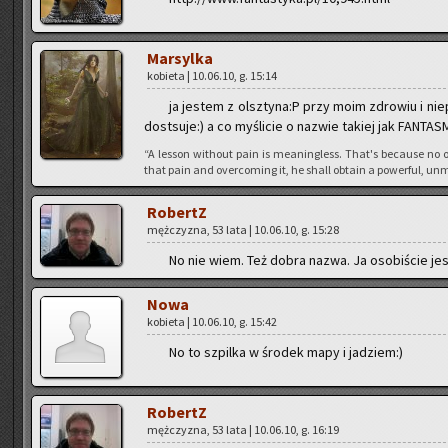
Mar­syl­ka
ko­bie­ta | 10.06.10, g. 15:14
ja je­stem z olsz­ty­na:P przy moim zdro­wiu i nie
do­st­su­je:) a co my­śli­cie o na­zwie ta­kiej jak FAN­TA­
“A les­son wi­tho­ut pain is me­anin­gless. That's be­cau­se no o
that pain and over­co­ming it, he shall ob­ta­in a po­wer­ful, unm
Ro­bertZ
męż­czy­zna, 53 lata | 10.06.10, g. 15:28
No nie wiem. Też dobra nazwa. Ja oso­bi­ście je­st
Nowa
ko­bie­ta | 10.06.10, g. 15:42
No to szpil­ka w śro­dek mapy i ja­dziem:)
Ro­bertZ
męż­czy­zna, 53 lata | 10.06.10, g. 16:19