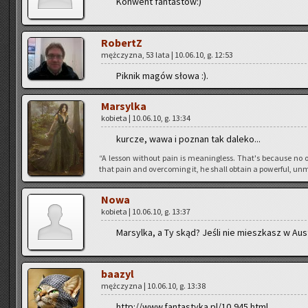
Kon­went fan­ta­stów:)
Ro­bertZ
męż­czy­zna, 53 lata | 10.06.10, g. 12:53
Pik­nik magów słowa :).
Mar­syl­ka
ko­bie­ta | 10.06.10, g. 13:34
kur­cze, wawa i po­znan tak da­le­ko...
“A les­son wi­tho­ut pain is me­anin­gless. That's be­cau­se no o
that pain and over­co­ming it, he shall ob­ta­in a po­wer­ful, unm
Nowa
ko­bie­ta | 10.06.10, g. 13:37
Mar­syl­ka, a Ty skąd? Jeśli nie miesz­kasz w Au­s
ba­azyl
męż­czy­zna | 10.06.10, g. 13:38
http://www.fantastyka.pl/10,945.html