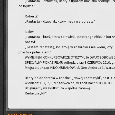
„Fan­ta­sta – czło­wiek, który z upo­rem ma­nia­ka pró­bu­je uc
co bę­dzie.”
Ro­bertZ:
„Fan­ta­sta – dzie­ciak, który nigdy nie do­ra­sta.”
izakw:
„Fan­ta­sta – ktoś, kto w czło­wie­ku do­strze­ga el­fic­kie ko­rze
ba­azyl:
„Je­stem fa­na­ta­stą, bo stoję w roz­kro­ku i nie wiem, czy
pro­stu – po­le­cia­łem.”
WY­MIE­NIE­NI KON­KUR­SO­WI­CZE OTRZY­MU­JĄ DWU­OSO­BO­WE ZA­
SPE­CJAL­NY POKAZ FILMU od­bę­dzie się 9 CZERW­CA 2010, g.
Miej­sce po­ka­zu: KINO MU­RA­NÓW, ul. Gen. An­der­sa 1, War­sz
Bi­le­ty do ode­bra­nia w re­dak­cji „Nowej Fan­ta­sty­ki”, na ul. G
w dniach: 1, 2, 7, 8, 9 czerw­ca br., w go­dzi­nach 9.00-16.00.
Dzię­ku­je­my wszyst­kim za wspól­ną za­ba­wę.
Re­dak­cja „NF”