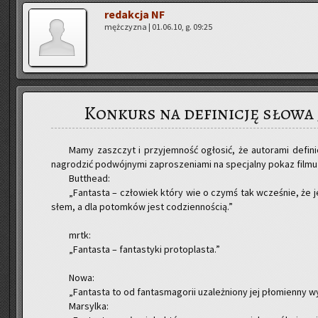
re­dak­cja NF
męż­czy­zna | 01.06.10, g. 09:25
Konkurs na definicję słowa
Mamy za­szczyt i przy­jem­ność ogło­sić, że au­to­ra­mi de­fi­ni­c
na­gro­dzić po­dwój­ny­mi za­pro­sze­nia­mi na spe­cjal­ny pokaz filmu 
But­the­ad:
„Fan­ta­sta – czło­wiek który wie o czymś tak wcze­śnie, że 
słem, a dla po­tom­ków jest co­dzien­no­ścią.”
mrtk:
„Fan­ta­sta – fan­ta­sty­ki pro­to­pla­sta.”
Nowa:
„Fan­ta­sta to od fan­ta­sma­go­rii uza­leż­nio­ny jej pło­mien­ny 
Mar­syl­ka: