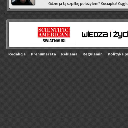
Gdzie ja tą szpil­kę po­ło­ży­łem? Ku­ciap­ka! Cią­gle
Re­dak­cja
Pre­nu­me­ra­ta
Re­kla­ma
Re­gu­la­min
Po­li­ty­ka p