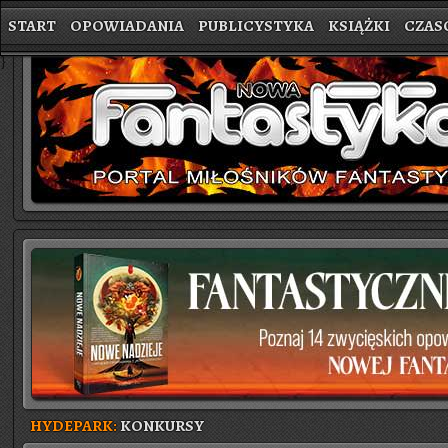
START
OPOWIADANIA
PUBLICYSTYKA
KSIĄŻKI
CZAS
}
HYDEPARK:
KONKURSY