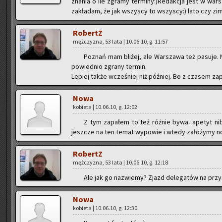
zna­nia o ile zgra­my ter­mi­ny:)Re­dak­cja jest w war­
za­kła­dam, że jak wszy­scy to wszy­scy:) lato czy zi
Ro­bertZ
męż­czy­zna, 53 lata | 10.06.10, g. 11:57
Po­znań mam bli­żej, ale War­sza­wa też pa­su­je. 
po­wied­nio zgra­ny ter­min.
Le­piej także wcze­śniej niż póź­niej. Bo z cza­sem zap
Nowa
ko­bie­ta | 10.06.10, g. 12:02
Z tym za­pa­łem to też róż­nie bywa: ape­tyt nib
jesz­cze na ten temat wy­po­wie i wtedy za­ło­ży­my
Ro­bertZ
męż­czy­zna, 53 lata | 10.06.10, g. 12:18
Ale jak go na­zwie­my? Zjazd de­le­ga­tów na przy­s
Nowa
ko­bie­ta | 10.06.10, g. 12:30