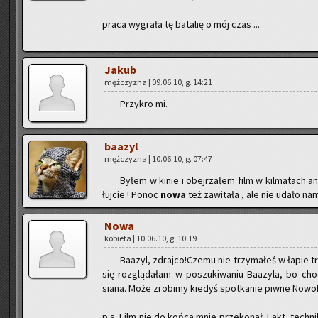
praca wy­gra­ła tę ba­ta­lię o mój czas ...
Jakub
męż­czy­zna | 09.06.10, g. 14:21
Przy­kro mi.
ba­azyl
męż­czy­zna | 10.06.10, g. 07:47
Byłem w kinie i obej­rza­łem film w kil­ma­tach an­t
łuj­cie ! Ponoc
nowa
też za­wi­ta­ła , ale nie udało na
Nowa
ko­bie­ta | 10.06.10, g. 10:19
Ba­azyl, zdraj­co!Czemu nie trzy­ma­łeś w łapie tr
się roz­glą­da­łam w po­szu­ki­wa­niu Ba­azy­la, bo ch
siana. Może zro­bi­my kie­dyś spo­tka­nie piwne No­wo­
p.s. Film nie do końca mnie prze­ko­nał. Fakt, tech­ni­ka