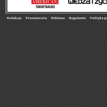
Re­dak­cja
Pre­nu­me­ra­ta
Re­kla­ma
Re­gu­la­min
Po­li­ty­ka p