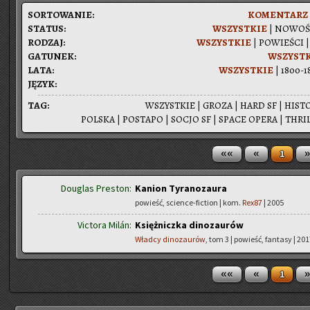
SOR­TO­WA­NIE:
KO­MEN­TARZ
STA­TUS:
WSZYST­KIE
|
NO­WO­Ś
RO­DZAJ:
WSZYST­KIE
|
PO­WIE­ŚCI
GA­TU­NEK:
WSZYST­
LATA:
WSZYST­KIE
|
1800-1
JĘZYK:
TAG:
WSZYST­KIE
|
GROZA
|
HARD SF
|
HI­STO
POL­SKA
|
PO­STA­PO
|
SOCJO SF
|
SPACE OPERA
|
THRIL
««
«
»
1
Douglas Preston:
Kanion Tyranozaura
powieść, science-fiction | kom.
Rex87
| 2005
Victora Milán:
Księżniczka dinozaurów
Władcy dinozaurów
, tom 3 | powieść, fantasy | 20
««
«
»
1