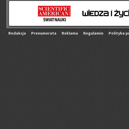
Re­dak­cja
Pre­nu­me­ra­ta
Re­kla­ma
Re­gu­la­min
Po­li­ty­ka p