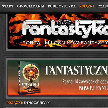
START
OPOWIADANIA
PUBLICYSTYKA
KSIĄŻKI
CZAS
}
KSIĄŻKI:
DINOZAURY (2)