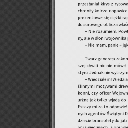
prze­sła­niał kirys z ry­to­
chro­ni­ły kol­cze no­ga­wi­
pre­zen­to­wał się cięż­ki r
do su­ro­we­go ob­li­cza wła­śc
– Nie ro­zu­miem. Po­w
ny, ale w dłoni wo­jow­ni­ka p
– Nie mam, panie – jęk
Twarz ge­ne­ra­ła za­ko­nu
szej chwi­li nic nie mówił
sty­ru. Jed­nak nie wy­trzy­m
– Wie­dzia­łem! Wie­dzia
ślin­ny­mi mo­ty­wa­mi drew­
kon­ni, czy ofi­cer Wo­jow­
urżną jak tylko wjadą do m
Es­ta­zy mi za to od­po­wie!
nych agen­tów Świą­ty­ni D
dzie­cie bran­so­le­ty do ju
Spra­wie­dli­wych, a oni was