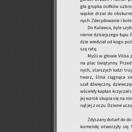
gła grup­ka osił­ków uzbro­
wą­skie drzwi do ob­skur­ne­
nych. Zde­cy­do­wa­nie i bo­le
Do Ku­law­ca, byle szyb­
nie­nie dzi­siej­sze­go łup
dzie wie­dział od kogo po­
szą ratę.
Myśli w gło­wie Vi­li­sa
na plac świą­tyn­ny. Przed
nych, star­szych ludzi trzy
twarz, ślina cią­gną­ca s
szał dźwięcz­ny, dziew­czę­c
wście­kły ka­płan krzy­czał c
jej wzrok sku­pia się na nim
nął jej z oczu. Dziw­ne uczu­
Zdy­sza­ny do­tarł do d
ko­men­dę otwo­rzy­ły się. 