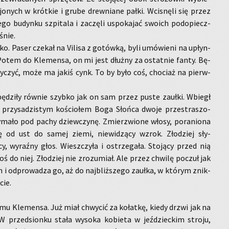
jo­nych w krót­kie i grube drew­nia­ne pałki. Wci­snę­li się przez
go bu­dyn­ku szpi­ta­la i za­czę­li uspo­ka­jać swo­ich pod­opiecz­
­śnie.
ko. Paser cze­kał na Vi­li­sa z go­tów­ką, byli umó­wie­ni na upłyn­
u. Potem do Kle­men­sa, on mi jest dłuż­ny za ostat­nie fanty. Bę­
ży­czyć, może ma jakiś cynk. To by było coś, cho­ciaż na pierw­
 pę­dzi­ły rów­nie szyb­ko jak on sam przez puste za­uł­ki. Wbiegł
 przy­sa­dzi­stym ko­ścio­łem Boga Słoń­ca dwoje prze­stra­szo­
­ma­ło pod pachy dziew­czy­nę. Zmierz­wio­ne włosy, po­ra­nio­na
ię od ust do samej ziemi, nie­wi­dzą­cy wzrok. Zło­dziej sły­
y, wy­raź­ny głos. Wiesz­czy­ła i ostrze­ga­ła. Sto­ją­cy przed nią
oś do niej. Zło­dziej nie zro­zu­miał. Ale przez chwi­lę po­czuł jak
 i od­pro­wa­dza go, aż do naj­bliż­sze­go za­uł­ka, w któ­rym znik­
cie.
omu Kle­men­sa. Już miał chwy­cić za ko­łat­kę, kiedy drzwi jak na
W przed­sion­ku stała wy­so­ka ko­bie­ta w jeź­dziec­kim stro­ju,