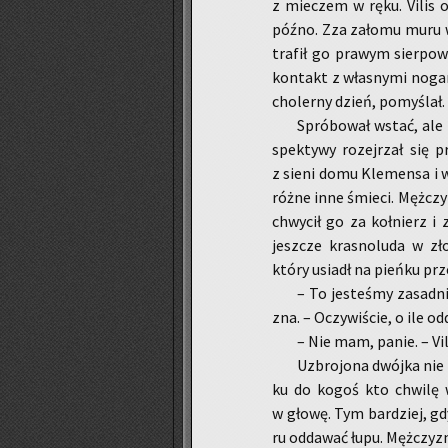
z mie­czem w ręku. Vilis od
późno. Zza za­ło­mu muru wy­
tra­fił go pra­wym sier­po­w
kon­takt z wła­sny­mi no­ga­
cho­ler­ny dzień, po­my­ślał
Spró­bo­wał wstać, ale 
spek­ty­wy ro­zej­rzał się p
z sieni domu Kle­men­sa i 
różne inne śmie­ci. Męż­czy­
chwy­cił go za koł­nierz i 
jesz­cze kra­sno­lu­da w zł
który usiadł na pień­ku prz
– To je­ste­śmy za­sad­
zna. – Oczy­wi­ście, o ile od
– Nie mam, panie. – Vili
Uzbro­jo­na dwój­ka nie 
ku do kogoś kto chwi­lę w
w głowę. Tym bar­dziej, gd
ru od­da­wać łupu. Męż­czy­z