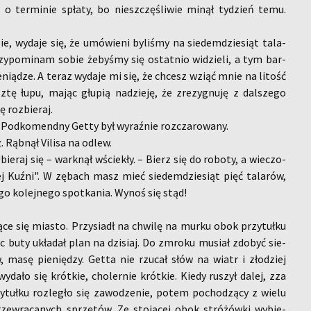
o ter­mi­nie spła­ty, bo nie­szczę­śli­wie minął ty­dzień temu.
 wy­da­je się, że umó­wie­ni by­li­śmy na sie­dem­dzie­siąt ta­la­
y­po­mi­nam sobie że­by­śmy się ostat­nio wi­dzie­li, a tym bar­
­nią­dze. A teraz wy­da­je mi się, że chcesz wziąć mnie na li­tość
z­tę łupu, mając głu­pią na­dzie­ję, że zre­zy­gnu­ję z dal­sze­go
ę roz­bie­raj.
Pod­ko­mend­ny Getty był wy­raź­nie roz­cza­ro­wa­ny.
. Rąb­nął Vi­li­sa na odlew.
ie­raj się – wark­nął wście­kły. – Bierz się do ro­bo­ty, a wie­czo­
ej Kuźni". W zę­bach masz mieć sie­dem­dzie­siąt pięć ta­la­rów,
­go ko­lej­ne­go spo­tka­nia. Wynoś się stąd!
ą­ce się mia­sto. Przy­siadł na chwi­lę na murku obok przy­tuł­ku
jąc buty ukła­dał plan na dzi­siaj. Do zmro­ku mu­siał zdo­być sie­
w, masę pie­nię­dzy. Getta nie rzu­cał słów na wiatr i zło­dziej
y­da­ło się krót­kie, cho­ler­nie krót­kie. Kiedy ru­szył dalej, zza
y­tuł­ku roz­le­gło się za­wo­dze­nie, potem po­cho­dzą­cy z wielu
e­wra­ca­nych sprzę­tów. Ze sto­ją­cej obok stró­żów­ki wy­bie­