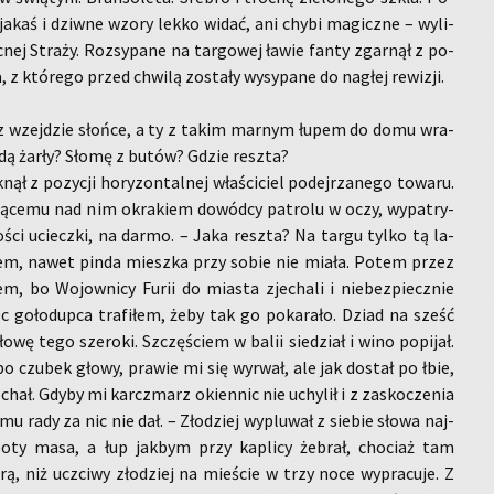
a jakaś i dziw­ne wzory lekko widać, ani chybi ma­gicz­ne – wy­li­
­nej Stra­ży. Roz­sy­pa­ne na tar­go­wej ławie fanty zgar­nął z po­
 któ­re­go przed chwi­lą zo­sta­ły wy­sy­pa­ne do na­głej re­wi­zji.
az wzej­dzie słoń­ce, a ty z takim mar­nym łupem do domu wra­
ędą żarły? Słomę z butów? Gdzie resz­ta?
ł z po­zy­cji ho­ry­zon­tal­nej wła­ści­ciel po­dej­rza­ne­go to­wa­ru.
­ją­ce­mu nad nim okra­kiem do­wód­cy pa­tro­lu w oczy, wy­pa­try­
wo­ści uciecz­ki, na darmo. – Jaka resz­ta? Na targu tylko tą la­
bi­łem, nawet pinda miesz­ka przy sobie nie miała. Potem przez
em, bo Wo­jow­ni­cy Furii do mia­sta zje­cha­li i nie­bez­piecz­nie
 go­ło­dup­ca tra­fi­łem, żeby tak go po­ka­ra­ło. Dziad na sześć
o­wę tego sze­ro­ki. Szczę­ściem w balii sie­dział i wino po­pi­jał.
po czu­bek głowy, pra­wie mi się wy­rwał, ale jak do­stał po łbie,
chał. Gdyby mi karcz­marz okien­nic nie uchy­lił i z za­sko­cze­nia
 rady za nic nie dał. – Zło­dziej wy­plu­wał z sie­bie słowa naj­
o­ty masa, a łup jak­bym przy ka­pli­cy że­brał, cho­ciaż tam
rą, niż uczci­wy zło­dziej na mie­ście w trzy noce wy­pra­cu­je. Z