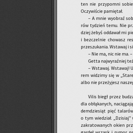
ten nie przy­po­mni sobie 
Oczy­wi­ście pa­mię­tał.
– A mnie wy­obraź sobie,
rów ty­dzień temu. Nie prz
dziej żebyś od­da­wał mi pie
i bez­czel­nie cho­wasz res
prze­szu­ka­nia. Wsta­waj i si
– Nie ma, nic nie ma. – 
Getta naj­wy­raź­niej też
– Wsta­waj. Wsta­waj! Ub
rem wi­dzi­my się w „Sta­r
albo nie prze­ży­jesz na­sze
Vilis biegł przez bu­dz
dla obłą­ka­nych, na­cią­ga­
dem­dzie­siąt pięć ta­la­ró
o tym wie­dział. „Dzi­siaj" w
za­kra­to­wa­nych okien prz
gar­deł wrzask i rumor prz