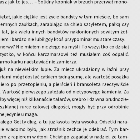
asz jak to jes… – So­lid­ny kop­niak w brzuch prze­rwał mo­no­
ię­tał, jakie cięż­kie jest życie ban­dy­ty w tym mie­ście, bo sam
iem­nych za­uł­kach, za­ra­bia­jąc na chleb szty­le­tem, pałką czy
lat, jak wielu in­nych ban­dy­tów na­kło­nio­nych so­wi­tym żoł­
iem i bar­dzo nie lubił gdy ktoś przy­po­mi­nał mu stare czasy.
nerwy? Nie mia­łem nic złego na myśli. To wszyst­ko co dzi­siaj
yst­ko, w końcu karcz­ma­rzo­wi też mu­sia­łem coś od­pa­lić.
rmo karku nad­sta­wiać nie za­mie­rza.
a­ło już na nie­wiel­kim łupie. Za miecz ukra­dzio­ny w łaźni przy
er­ła­mi mógł do­stać cał­kiem ładną sumę, ale war­tość po­sąż­ka
­ro po prze­to­pie­niu, a pier­ścień i bran­so­le­ta rze­czy­wi­ście
e. War­tość pierw­sze­go za­le­ża­ła od nie­ty­po­we­go ka­mie­nia. Za
by wię­cej niż kil­ka­na­ście ta­la­rów, sre­bro i dziw­na brud­no­zie­
szkla­nej rurce ca­lo­wej dłu­go­ści, mogły być przy odro­bi­nie
ne je­dy­nie u maga.
a­łe­go Getty dług, a tu już kwota była wy­so­ka. Od­set­ki na­ra­
ie wia­do­mo było, jak straż­nik ze­chce je ode­brać. Tym bar­
kiem z ra­pie­rem w dłoni. Chciał go za­ga­dać w na­dziei, że tam­