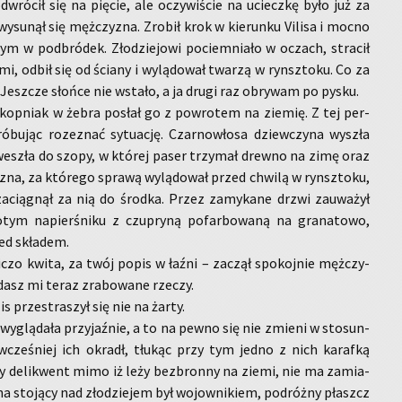
­wró­cił się na pię­cie, ale oczy­wi­ście na uciecz­kę było już za
su­nął się męż­czy­zna. Zro­bił krok w kie­run­ku Vi­li­sa i mocno
ym w pod­bró­dek. Zło­dzie­jo­wi po­ciem­nia­ło w oczach, stra­cił
mi, odbił się od ścia­ny i wy­lą­do­wał twa­rzą w rynsz­to­ku. Co za
. Jesz­cze słoń­ce nie wsta­ło, a ja drugi raz ob­ry­wam po pysku.
kop­niak w żebra po­słał go z po­wro­tem na zie­mię. Z tej per­
ró­bu­jąc ro­ze­znać sy­tu­ację. Czar­no­wło­sa dziew­czy­na wy­szła
we­szła do szopy, w któ­rej paser trzy­mał drew­no na zimę oraz
zna, za któ­re­go spra­wą wy­lą­do­wał przed chwi­lą w rynsz­to­ku,
za­cią­gnął za nią do środ­ka. Przez za­my­ka­ne drzwi za­uwa­żył
o­tym na­pier­śni­ku z czu­pry­ną po­far­bo­wa­ną na gra­na­to­wo,
ed skła­dem.
ni­czo kwita, za twój popis w łaźni – za­czął spo­koj­nie męż­czy­
­dasz mi teraz zra­bo­wa­ne rze­czy.
s prze­stra­szył się nie na żarty.
wy­glą­da­ła przy­jaź­nie, a to na pewno się nie zmie­ni w sto­sun­
cze­śniej ich okradł, tłu­kąc przy tym jedno z nich ka­raf­ką
y de­li­kwent mimo iż leży bez­bron­ny na ziemi, nie ma za­mia­
na sto­ją­cy nad zło­dzie­jem był wo­jow­ni­kiem, po­dróż­ny płaszcz