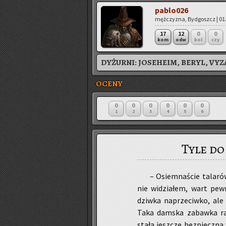
pa­blo­026
męż­czy­zna, Byd­goszcz | 01.
17
12
0
0
kom
odw
kol
czy
DYŻURNI:
JOSEHEIM, BERYL, VYZ
OCENY
0
0
0
0
0
0
1
2
3
4
5
6
Tyle do
– Osiem­na­ście ta­la­ró
nie wi­dzia­łem, wart pew
dziw­ka na­prze­ciw­ko, ale 
Taka dam­ska za­baw­ka ra­
stała jesz­cze bez­piecz­na w