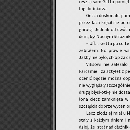
resz­tą sam Getta pa­mię­t
log do­li­nia­rza.
Getta do­sko­na­le pa­m
przez lata krę­cił się po c
ga­ro­tą. Jed­nak od dwóch 
dem, był Noc­nym Straż­ni­k
– Uff… Getta po co te 
ze­bra­łem. No pra­wie wsz
Jakby nie było, chłop za da
Vi­li­so­wi nie za­le­ż
karcz­mie i za szty­let z p
oce­nić bę­dzie można do­pie
nie wy­glą­da­ły szcze­gól­ni
drugą bły­skot­kę nie do­stał­
lo­na ciecz za­mknię­ta w 
szczę­ścia do­brze wy­ce­nio­
Lecz zło­dziej miał u M
sta­ły z każ­dym dniem i n
dziej, że stał nad dłuż­ni­