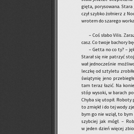
gię­ta, po­ry­so­wa­na. Star
czył szyb­ko żoł­nierz z Noc
wro­tem do sza­re­go worka, z
– Coś słabo Vilis. Zar
casz. Co twoje ba­cho­ry b
– Getta no co ty? – jęk­ną
Sta­rał się nie pa­trzyć sto
wał jed­no­cze­śnie moż­li­
lecz­kę od szty­le­tu zro­
świą­ty­nię jeno prze­bie­gł
tam teraz łazić. Na ko­niec
stóp wy­so­ki, w ba­rach po­ł
Chyba się uto­pił. Ro­bo­ty 
to zmiękł i do tej wody zje­
bym go nie wziął, to bym mu
szyb­ciej jak mógł. – Ro­b
w jeden dzień wię­cej zbio­