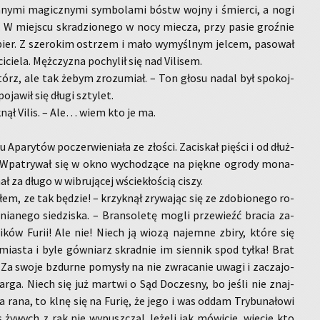
wa­ny­mi ma­gicz­ny­mi sym­bo­la­mi bóstw wojny i śmier­ci, a nogi
ce. W miej­scu skra­dzio­ne­go w nocy mie­cza, przy pasie groź­nie
a­pier. Z sze­ro­kim ostrzem i mało wy­myśl­nym jel­cem, pa­so­wał
i­cie­la. Męż­czy­zna po­chy­lił się nad Vi­li­sem.
tórz, ale tak żebym zro­zu­miał. – Ton głosu nadal był spo­koj­
o­ja­wił się długi szty­let.
­nął Vilis. – Ale… wiem kto je ma.
 Apa­ry­tów po­czer­wie­nia­ła ze zło­ści. Za­ci­skał pię­ści i od dłuż­
. Wpa­try­wał się w okno wy­cho­dzą­ce na pięk­ne ogro­dy mo­na­
ał za długo w wi­bru­ją­cej wście­kło­ścią ciszy.
­łem, ze tak bę­dzie! – krzyk­nął zry­wa­jąc się ze zdo­bio­ne­go ro­
nia­ne­go sie­dzi­ska. – Bran­so­le­tę mogli prze­wieźć bra­cia za­
ni­ków Furii! Ale nie! Niech ją wiozą na­jem­ne zbiry, które się
ia­sta i byle gów­niarz skrad­nie im sien­nik spod tyłka! Brat
 Za swoje bzdur­ne po­my­sły na nie zwra­ca­nie uwagi i za­cza­jo­
arga. Niech się już mar­twi o Sąd Do­cze­sny, bo jeśli nie znaj­
tra rana, to klnę się na Furię, że jego i was oddam Try­bu­na­ło­wi
 ży­wych z rąk nie wy­pusz­czą! Je­że­li jak mó­wi­cie, wie­cie kto