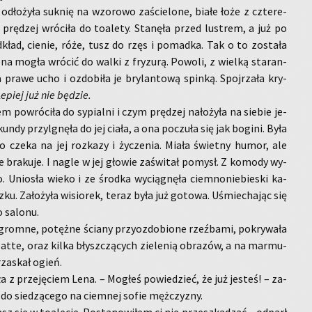
ło­ży­ła suk­nię na wzo­ro­wo za­ście­lo­ne, białe łoże z czte­re­
rę­dzej wró­ci­ła do to­a­le­ty. Sta­nę­ła przed lu­strem, a już po
­kład, cie­nie, róże, tusz do rzęs i po­mad­ka. Tak o to zo­sta­ła
ena mogła wró­cić do walki z fry­zu­rą. Po­wo­li, z wiel­ką sta­ran­
a prawe ucho i ozdo­bi­ła je bry­lan­to­wą spin­ką. Spoj­rza­ła kry­
e­piej już nie bę­dzie.
po­wró­ci­ła do sy­pial­ni i czym prę­dzej na­ło­ży­ła na sie­bie je­
n­dy przy­lgnę­ła do jej ciała, a ona po­czu­ła się jak bo­gi­ni. Była
 czeka na jej roz­ka­zy i ży­cze­nia. Miała świet­ny humor, ale
e bra­ku­je. I nagle w jej gło­wie za­świ­tał po­mysł. Z ko­mo­dy wy­
o. Unio­sła wieko i ze środ­ka wy­cią­gnę­ła ciem­no­nie­bie­ski ka­
u. Za­ło­ży­ła wi­sio­rek, teraz była już go­to­wa. Uśmie­cha­jąc się
sa­lo­nu.
rom­ne, po­tęż­ne ścia­ny przy­ozdo­bio­ne rzeź­ba­mi, po­kry­wa­ła
 latte, oraz kilka błysz­czą­cych zie­le­nią ob­ra­zów, a na mar­mu­
rza­skał ogień.
ła z prze­ję­ciem Lena. – Mo­głeś po­wie­dzieć, że już je­steś! – za­
ę do sie­dzą­ce­go na ciem­nej sofie męż­czy­zny.