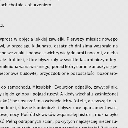
a­chi­cho­ta­ła z obu­rze­niem.
sz.
prost w ob­ję­cia lek­kiej za­wiej­ki. Pierw­szy mie­siąc no­we­go
­wi, w prze­cią­gu kil­ku­na­stu ostat­nich dni zima wez­bra­ła na
no we znaki. Lo­do­wa­te wi­chry wiały dnia­mi i no­ca­mi, z nieba
ałe dro­bin­ki, które błysz­cza­ły w świe­tle la­tar­ni ni­czym bry­
e­nik­nio­na war­stwa śnie­gu, ponad który dum­nie uno­si­ły się je­
e­to­no­we bu­dow­le, przy­ozdo­bio­ne po­zo­sta­ło­ści bo­żo­na­ro­
o sa­mo­cho­du. Mit­su­bi­shi Evo­lu­tion od­pa­li­ło, zawył sil­nik,
y się do ga­lo­pu i po­jazd ru­szył. A kiedy wje­chał z za­śnie­żo­nej
d­kość bez ostrze­że­nia wci­snę­ła ich w fo­te­le, a ze­wsząd oto­
cz­ne bloki, ślicz­ne ka­mie­nicz­ki i błysz­czą­ce apar­ta­men­tow­ce,
­wej nocy. Po­śród skraw­ków wspa­nia­łej hi­sto­rii, można było
ość. Pełną odra­pa­nych ścian, po­kry­tych naj­czę­ściej nie­cen­zu­