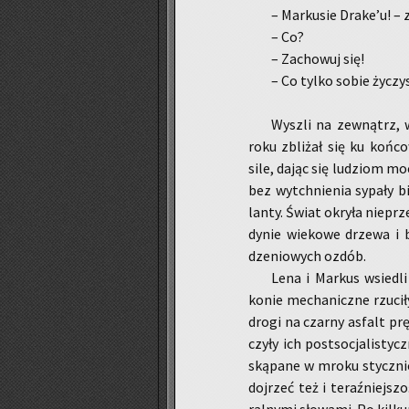
– Mar­ku­sie Drake’u! – z
– Co?
– Za­cho­wuj się!
– Co tylko sobie ży­czy
Wy­szli na ze­wnątrz, w
roku zbli­żał się ku koń­co
sile, dając się lu­dziom moc
bez wy­tchnie­nia sy­pa­ły bi
lan­ty. Świat okry­ła nie­prz
dy­nie wie­ko­we drze­wa i b
dze­nio­wych ozdób.
Lena i Mar­kus wsie­dli d
konie me­cha­nicz­ne rzu­ci­ł
drogi na czar­ny as­falt prę
czy­ły ich post­so­cja­li­sty
ską­pa­ne w mroku stycz­nio
doj­rzeć też i te­raź­niej­sz