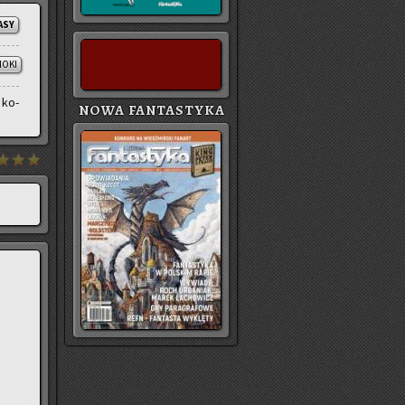
ASY
MOKI
 ko­
NOWA FANTASTYKA