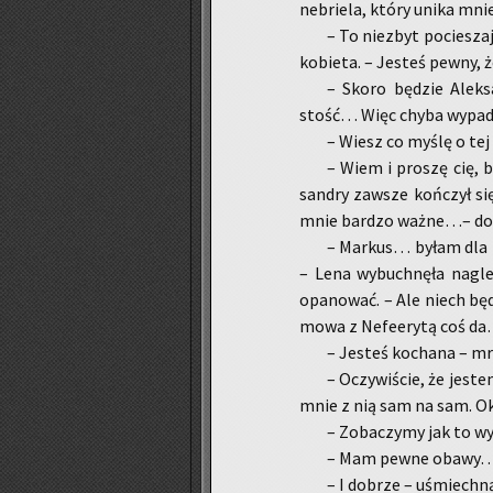
ne­brie­la, który unika mni
– To nie­zbyt po­cie­sza
ko­bie­ta. – Je­steś pewny,
– Skoro bę­dzie Alek­s
stość… Więc chyba wy­pa­da­
– Wiesz co myślę o tej dz
– Wiem i pro­szę cię, b
san­dry za­wsze koń­czył si
mnie bar­dzo ważne…– dodał,
– Mar­kus… byłam dla ni
– Lena wy­buch­nę­ła nagle 
opa­no­wać. – Ale niech bę­d
mo­wa z Ne­fe­ery­tą coś d
– Je­steś ko­cha­na – mru
– Oczy­wi­ście, że je­st
mnie z nią sam na sam. Okej
– Zo­ba­czy­my jak to wyj­
– Mam pewne obawy… – s
– I do­brze – uśmiech­nął