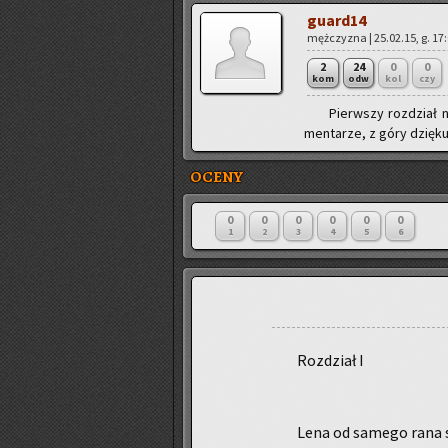
gu­ar­d14
męż­czy­zna | 25.02.15, g. 17
2
24
0
0
kom
odw
kol
czy
Pierw­szy roz­dział n
men­ta­rze, z góry dzię­ku
OCENY
0
0
0
0
0
0
1
2
3
4
5
6
Roz­dział I
Lena od sa­me­go rana sz