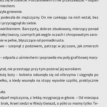
asz się w to­a­le­cie. Po­sta­no­wi­łem ci nie prze­szka­dzać – od­parł
śmie­chem.
zy­ła gniew­nie.
po­de­szła do męż­czy­zny. On nie cze­ka­jąc na nich wstał, bez
i przy­cią­gnął do sie­bie.
wiel­bie­niem. Bar­czy­sty, do­brze zbu­do­wa­ny, mie­rzą­cy ponad
­łej twa­rzy, czar­nych jak węgle oczach i chro­po­wa­tym za­ro­
­nie w pełne, błysz­czą­ce od po­mad­ki usta.
o­wo – szep­nął z po­dzi­wem, pa­trząc w jej szare, jak zmierzch
 – od­par­ła z uśmie­chem i po­pra­wi­ła mu poły gra­fi­to­wej ma­ry­
y­tał, nie prze­sta­jąc przy tym po­że­rać jej wzro­kiem.
ożę buty – ko­bie­ta od­su­nę­ła się od ol­brzy­ma i się­gnę­ła po
eł­ko, a kiedy wsu­nę­ła na stopy wy­so­kie szpil­ki, prak­tycz­nie
­ła.
parł męż­czy­zna, z lekką re­zy­gna­cją w gło­sie. – Od mie­sią­ca
ren brak, Arael sie­dzi w Wieży Gwiazd, a póki co mamy tylko Te­