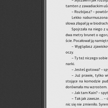
– Sły­sza­łem jak roz­bi­j
tam­ten z za­wa­diac­kim u
– Roz­bi­jasz? – po­wtó­r
Lekko na­bur­mu­szo­na 
słowa zła­pał ją w bio­drach 
Spoj­rza­ła na niego z u
dwa metry bru­net o ogo­rza
ście. Po­ca­ło­wał ją na­mięt
– Wy­glą­dasz zja­wi­sk
oczy.
– Ty też ni­cze­go sobie
nar­ki.
– Je­steś go­to­wa? – sp
– Już pra­wie, tylko wł
sto­ją­ce na ko­mo­dzie pu­d
do­rów­na­ła mu wzro­stem.
– Jak tam Kain? – spy­ta
– Tak jak za­wsze… – od­
nic się nie zmie­ni­ło. Sy