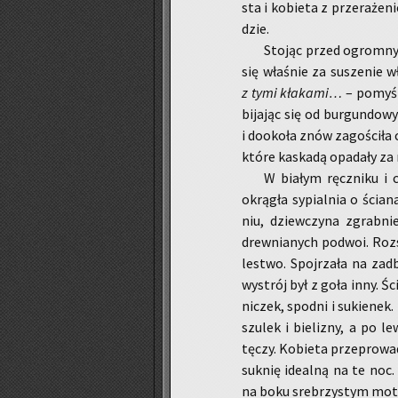
sta i ko­bie­ta z prze­ra­że­
dzie.
Sto­jąc przed ogrom­nym
się wła­śnie za su­sze­nie 
z tymi kła­ka­mi…
– po­my­śl
bi­ja­jąc się od bur­gun­do­
i do­oko­ła znów za­go­ści­ła 
które ka­ska­dą opa­da­ły za
W bia­łym ręcz­ni­ku i
okrą­gła sy­pial­nia o ścia­
niu, dziew­czy­na zgrab­ni
drew­nia­nych po­dwoi. Roz­s
le­stwo. Spoj­rza­ła na za­d
wy­strój był z goła inny. Śc
ni­czek, spodni i su­kie­nek
szu­lek i bie­li­zny, a po le
tęczy. Ko­bie­ta prze­pro­wa­
suk­nię ide­al­ną na te noc.
na boku sre­brzy­stym mo­t