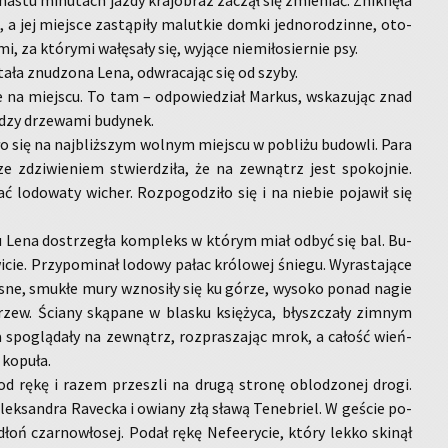
u­na­stu mi­nu­tach jazdy kra­jo­braz za­czął się zmie­niać. Znik­nę­ła
, a jej miej­sce za­stą­pi­ły ma­lut­kie domki jed­no­ro­dzin­ne, oto­
, za któ­ry­mi wa­łę­sa­ły się, wy­ją­ce nie­mi­ło­sier­nie psy.
ta­ła znu­dzo­na Lena, od­wra­ca­jąc się od szyby.
ie na miej­scu. To tam – od­po­wie­dział Mar­kus, wska­zu­jąc znad
ię­dzy drze­wa­mi bu­dy­nek.
­ło się na naj­bliż­szym wol­nym miej­scu w po­bli­żu bu­dow­li. Para
 ze zdzi­wie­niem stwier­dzi­ła, że na ze­wnątrz jest spo­koj­nie.
lo­do­wa­ty wi­cher. Roz­po­go­dzi­ło się i na nie­bie po­ja­wił się
 Lena do­strze­gła kom­pleks w któ­rym miał odbyć się bal. Bu­
­cie. Przy­po­mi­nał lo­do­wy pałac kró­lo­wej śnie­gu. Wy­ra­sta­ją­ce
asne, smu­kłe mury wzno­si­ły się ku górze, wy­so­ko ponad nagie
drzew. Ścia­ny ską­pa­ne w bla­sku księ­ży­ca, błysz­cza­ły zim­nym
na spo­glą­da­ły na ze­wnątrz, roz­pra­sza­jąc mrok, a ca­łość wień­
ko­pu­ła.
od rękę i razem prze­szli na drugą stro­nę ob­lo­dzo­nej drogi.
lek­san­dra Ra­vec­ka i owia­ny złą sławą Te­ne­briel. W ge­ście po­
 dłoń czar­no­wło­sej. Podał rękę Ne­fe­ery­cie, który lekko ski­nął