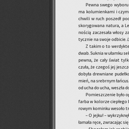
Pewna swego wy­bo­ru od
ma ko­lu­mien­ka­mi i czym p
chwi­li w ruch po­szedł pod
sko­ry­go­wa­na na­tu­ra, a L
no­ścią za­cze­sa­ła włosy z
tycz­nie na swoje od­bi­cie.
L
Z takim o to wer­dyk­tem 
dwab. Suk­nia w ułam­ku se­ku
pewna, że cały świat tylko
czuła, że cze­goś jej jesz­cz
do­by­ła drew­nia­ne pu­deł­k
mień, na srebr­nym łań­cusz­k
od ucha do ucha, we­szła do 
Po­miesz­cze­nie było og
farba w ko­lo­rze cie­płe­go
ro­wym ko­min­ku we­so­ło t
– O jejku! – wy­krzyk­nę­
ła­ma­ła ręce, zwra­ca­jąc si