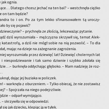
e jak ognia.
­ją­ce… Dla­te­go chcesz je­chać na ten bal? – wes­tchnę­ła cięż­ko
 że on tam bę­dzie?
an­dra to i on. Po za tym lekko sfi­nan­so­wa­łem tą uro­czy­
ło by się po­ja­wić?
iew­czy­nie? – prych­nę­ła ze zło­ścią, lek­ce­wa­żąc py­ta­nie.
ądź dziś wy­ro­zu­mia­ła – męż­czy­zna skrzy­wił się, temat Alek­
ę ka­ta­stro­fą, a dziś nie mógł sobie na nią po­zwo­lić. – To dla
 mając na dzie­je na za­że­gna­nie za­gro­że­nia.
ej wy­ro­zu­mia­ła przez dzie­więć lat! Dzie­więć cho­ler­nych lat
i nie­spo­dzie­wa­nie i tak samo dziw­nie i szyb­ko zdo­ła­ła się
zie…– burk­nę­ła od­dy­cha­jąc głę­bo­ko. – Mam na­dzie­ję że roz­
a…
k­nął, dając jej bu­zia­ka w po­li­czek.
em! – wark­nę­ła z obu­rze­niem. – Tylko obie­caj, że nie zo­sta­wisz
? – Spoj­rza­ła na niego po­dejrz­li­wie.
dzie – od­parł wy­mi­ja­ją­co.
krzy­wi­ła się w od­po­wie­dzi.
 się jak dziec­ko, kle­piąc ją w tyłek.