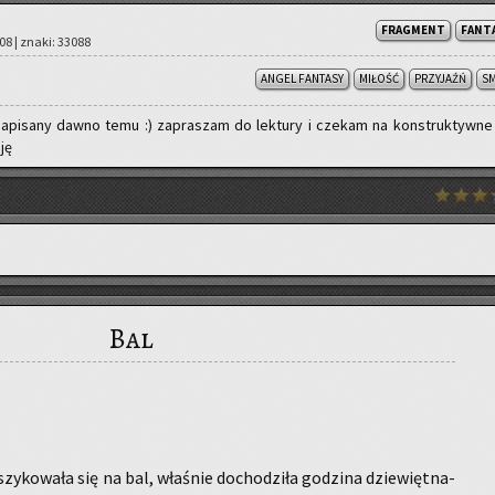
FRAGMENT
FANT
:08 | znaki: 33088
ANGEL FANTASY
MIŁOŚĆ
PRZYJAŹŃ
S
a­pi­sa­ny dawno temu :) za­pra­szam do lek­tu­ry i cze­kam na kon­struk­tyw­ne
­ję
Bal
y­ko­wa­ła się na bal, wła­śnie do­cho­dzi­ła go­dzi­na dzie­więt­na­