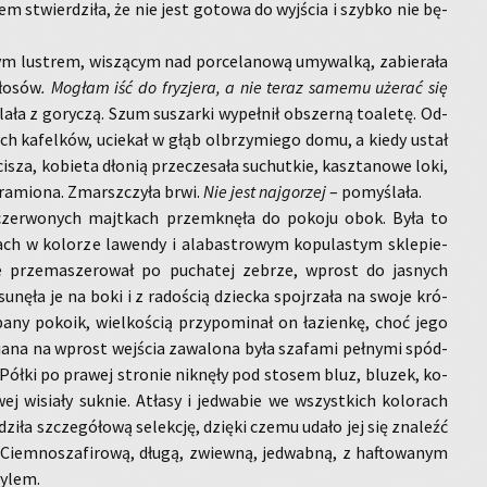
niem stwier­dzi­ła, że nie jest go­to­wa do wyj­ścia i szyb­ko nie bę­
 lu­strem, wi­szą­cym nad por­ce­la­no­wą umy­wal­ką, za­bie­ra­ła
wło­sów
. Mo­głam iść do fry­zje­ra, a nie teraz sa­me­mu uże­rać się
a­ła z go­ry­czą. Szum su­szar­ki wy­peł­nił ob­szer­ną to­a­le­tę. Od­
wych ka­fel­ków, ucie­kał w głąb ol­brzy­mie­go domu, a kiedy ustał
cisza, ko­bie­ta dło­nią prze­cze­sa­ła su­chut­kie, kasz­ta­no­we loki,
 ra­mio­na. Zmarsz­czy­ła brwi.
Nie jest naj­go­rzej
– po­my­śla­ła.
 czer­wo­nych majt­kach prze­mknę­ła do po­ko­ju obok. Była to
nach w ko­lo­rze la­wen­dy i ala­ba­stro­wym ko­pu­la­stym skle­pie­
e prze­ma­sze­ro­wał po pu­cha­tej ze­brze, wprost do ja­snych
u­nę­ła je na boki i z ra­do­ścią dziec­ka spoj­rza­ła na swoje kró­
ba­ny po­ko­ik, wiel­ko­ścią przy­po­mi­nał on ła­zien­kę, choć jego
ia­na na wprost wej­ścia za­wa­lo­na była sza­fa­mi peł­ny­mi spód­
. Półki po pra­wej stro­nie nik­nę­ły pod sto­sem bluz, blu­zek, ko­
wej wi­sia­ły suk­nie. Atła­sy i je­dwa­bie we wszyst­kich ko­lo­rach
dzi­ła szcze­gó­ło­wą se­lek­cję, dzię­ki czemu udało jej się zna­leźć
 Ciem­no­sza­fi­ro­wą, długą, zwiew­ną, je­dwab­ną, z ha­fto­wa­nym
y­lem.