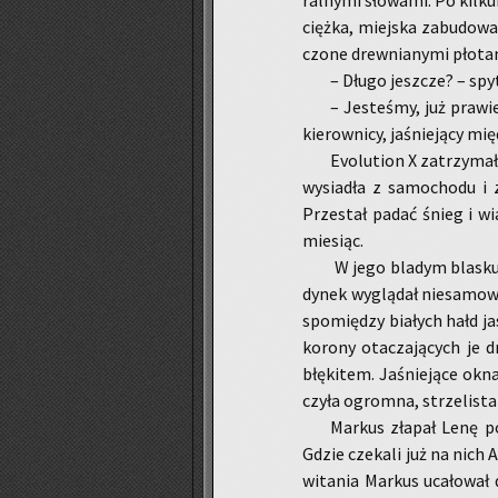
ral­ny­mi sło­wa­mi. Po kil­k
cięż­ka, miej­ska za­bu­do­wa
czo­ne drew­nia­ny­mi pło­ta­mi
– Długo jesz­cze? – spy­
– Je­ste­śmy, już pra­w
kie­row­ni­cy, ja­śnie­ją­cy m
Evo­lu­tion X za­trzy­ma
wy­sia­dła z sa­mo­cho­du i
Prze­stał padać śnieg i wiać 
mie­siąc.
W jego bla­dym bla­sku
dy­nek wy­glą­dał nie­sa­mo­wi
spo­mię­dzy bia­łych hałd j
ko­ro­ny ota­cza­ją­cych je 
błę­ki­tem. Ja­śnie­ją­ce ok
czy­ła ogrom­na, strze­li­sta 
Mar­kus zła­pał Lenę p
Gdzie cze­ka­li już na nich A
wi­ta­nia Mar­kus uca­ło­wał