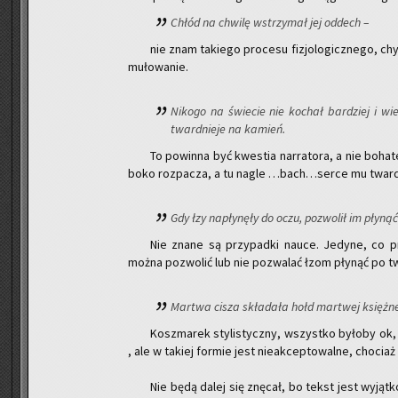
Chłód na chwi­lę wstrzy­mał jej od­dech –
nie znam ta­kie­go pro­ce­su fi­zjo­lo­gicz­ne­go, 
mu­ło­wa­nie.
Ni­ko­go na świe­cie nie ko­chał bar­dziej i wie
tward­nie­je na ka­mień.
To po­win­na być kwe­stia nar­ra­to­ra, a nie bo­ha­t
bo­ko roz­pa­cza, a tu nagle …bach…serce mu tward­n
Gdy łzy na­pły­nę­ły do oczu, po­zwo­lił im pły­nąć
Nie znane są przy­pad­ki nauce. Je­dy­ne, co prz
można po­zwo­lić lub nie po­zwa­lać łzom pły­nąć po tw
Mar­twa cisza skła­da­ła hołd mar­twej księż­ne
Kosz­ma­rek sty­li­stycz­ny, wszyst­ko by­ło­by ok,
, ale w ta­kiej for­mie jest nie­ak­cep­to­wal­ne, cho­ci
Nie będą dalej się znę­cał, bo tekst jest wy­jąt­ko­