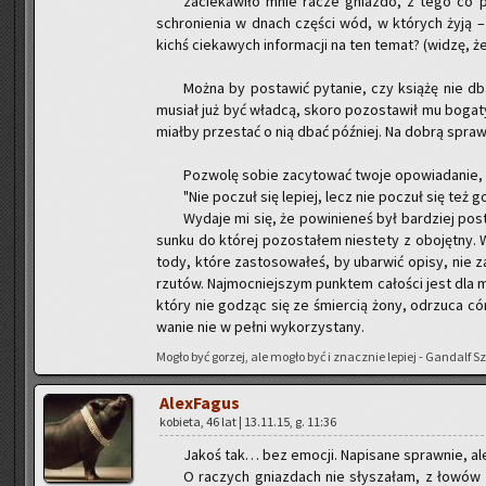
za­cie­ka­wi­ło mnie racze gniaz­do, z tego co pr
schro­nie­nia w dnach czę­ści wód, w któ­rych żyją – c
kichś cie­ka­wych in­for­ma­cji na ten temat? (widzę, ż
Można by po­sta­wić py­ta­nie, czy ksią­żę nie db
mu­siał już być wład­cą, skoro po­zo­sta­wił mu bo­ga­t
miał­by prze­stać o nią dbać póź­niej. Na dobrą spra­w
Po­zwo­lę sobie za­cy­to­wać twoje opo­wia­da­nie,
"Nie po­czuł się le­piej, lecz nie po­czuł się też go
Wy­da­je mi się, że po­wi­nie­neś był bar­dziej po­s
sun­ku do któ­rej po­zo­sta­łem nie­ste­ty z obo­jęt­ny. 
to­dy, które za­sto­so­wa­łeś, by ubar­wić opisy, nie z
rzu­tów. Naj­moc­niej­szym punk­tem ca­ło­ści jest dla m
który nie go­dząc się ze śmier­cią żony, od­rzu­ca córk
wa­nie nie w pełni wy­ko­rzy­sta­ny.
Mogło być go­rzej, ale mogło być i znacz­nie le­piej - Gan­dalf S
Ale­xFa­gus
ko­bie­ta, 46 lat | 13.11.15, g. 11:36
Jakoś tak… bez emo­cji. Na­pi­sa­ne spraw­nie, ale
O ra­czych gniaz­dach nie sły­sza­łam, z łowów w