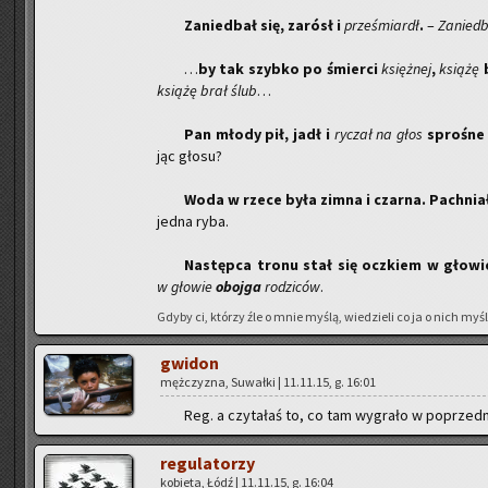
Za­nie­dbał się, za­rósł i
prze­śmiardł
.
–
Za­nie­db
…
by tak szyb­ko po śmier­ci
księż­nej
,
ksią­żę
b
ksią­żę brał ślub
…
Pan młody pił, jadł i
ry­czał na głos
spro­śne 
jąc głosu?
Woda w rzece była zimna i czar­na. Pach­nia­
jedna ryba.
Na­stęp­ca tronu stał się oczkiem w gło­w
w gło­wie
oboj­ga
ro­dzi­ców
.
Gdyby ci, któ­rzy źle o mnie myślą, wie­dzie­li co ja o nich myślę
gwi­don
męż­czy­zna, Su­wał­ki | 11.11.15, g. 16:01
Reg. a czy­ta­łaś to, co tam wy­gra­ło w po­przed­n
re­gu­la­to­rzy
ko­bie­ta, Łódź | 11.11.15, g. 16:04