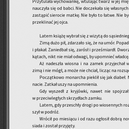
Przy­tu­la­ła wy­cho­wan­kę, wtu­la­jąc twarz w jej mięk
na­uczy­ła się od babci. Nie do­cze­ka­ła się wła­snych 
za­stą­pić sie­ro­cie matkę. Nie było to łatwe. Nie by
prze­kli­nać jej ojca.
Latem ksią­żę wy­brał się z wi­zy­tą do są­sied­nie
Zimą dużo pił, zda­rza­ło się, że na umór. Po­pa­d
i pła­kał. Za­nie­dbał się, za­rósł i prze­śmiardł. Dwo­r
ką­tach, nikt nie miał od­wa­gi, by upo­mnieć wład­cę
Aż na­de­szła wio­sna i na zamek przy­je­chał wu
zimą i nie mógł, a może nie chciał, li­cząc na roz­są­
Po­cząt­ko­wo mo­nar­cha pie­klił się jak dia­be
na­cie. Za­tkał uszy na upo­mnie­nia.
Gdy wy­szedł z kry­jów­ki, nawet nie spoj­rzał na
w prze­ciw­le­głych skrzy­dłach zamku.
Latem, gdy prze­schły drogi po wio­sen­nych roz­to
szył w po­dróż.
Wró­cił po mie­sią­cu i od razu ogło­sił dobrą no­
sia­da i zo­stał przy­ję­ty.