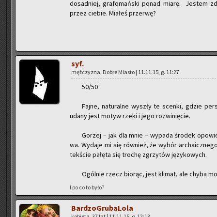
do­sad­niej, gra­fo­mań­ski ponad miarę. Je­stem zdu
przez cie­bie. Mia­łeś prze­rwę?
syf.
męż­czy­zna, Dobre Mia­sto | 11.11.15, g. 11:27
50/50
Fajne, na­tu­ral­ne wy­szły te scen­ki, gdzie per
udany jest motyw rzeki i jego roz­wi­nię­cie.
Go­rzej – jak dla mnie – wy­pa­da śro­dek opo­wie­śc
wa. Wy­da­je mi się rów­nież, że wybór ar­cha­icz­ne­go
tek­ście pa­łę­ta się tro­chę zgrzy­tów ję­zy­ko­wych.
Ogól­nie rzecz bio­rąc, jest kli­mat, ale chyba mo­
I po co to było?
Bar­dzo­Gru­ba­Lo­la
ko­bie­ta, 37 lat | 11.11.15, g. 12:13