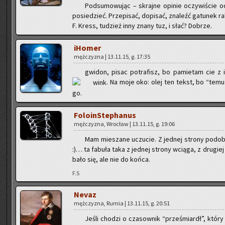
Pod­su­mo­wu­jąc – skraj­ne opi­nie oczy­wi­ście 
po­sie­dzieć. Prze­pi­sać, do­pi­sać, zna­leźć ga­tu­nek r
F. Kress, tu­dzież inny znany tuz, i słać? Do­brze.
iHo­mer
męż­czy­zna | 13.11.15, g. 17:35
gwi­don, pisac po­tra­fisz, bo pa­mie­tam cie z 
. Na moje oko: olej ten tekst, bo “temu 
go.
Fo­lo­in­Ste­pha­nus
męż­czy­zna, Wro­cław | 13.11.15, g. 19:06
Mam mie­sza­ne uczu­cie. Z jed­nej stro­ny po­do­ba
:)… ta fa­bu­ła taka z jed­nej stro­ny wcią­ga, z dru­gie
ba­ło się, ale nie do końca.
F.S
Nevaz
męż­czy­zna, Rumia | 13.11.15, g. 20:51
Jeśli cho­dzi o cza­sow­nik “prze­śmiardł”, który o