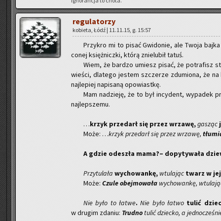
Igno­ran­cja to cnota.
re­gu­la­to­rzy
ko­bie­ta, Łódź | 11.11.15, g. 15:57
Przy­kro mi to pisać Gwi­do­nie, ale Twoja bajka je
co­nej księż­nicz­ki, którą znie­lu­bił tatuś.
Wiem, że bar­dzo umiesz pisać, że po­tra­fisz stwo
wie­ści, dla­te­go je­stem szcze­rze zdu­mio­na, że na 
naj­le­piej na­pi­sa­ną opo­wiast­kę.
Mam na­dzie­ję, że to był in­cy­dent, wy­pa­dek
naj­lep­sze­mu.
…
krzyk przedarł się przez wrza­wę,
ga­sząc
j
Może: …
krzyk przedarł się przez wrza­wę,
tłu­mi
A gdzie ode­szła mama?– do­py­ty­wa­ła dziew
Przy­tu­la­ła
wy­cho­wan­kę,
wtu­la­jąc
twarz w jej
Może:
Czule obej­mo­wa­ła
wy­cho­wan­kę, wtu­la­j
Nie było to łatwe
.
Nie było łatwo
tulić dziec­
w dru­gim zda­niu:
Trud­no
tulić dziec­ko, a jed­no­cze­śni