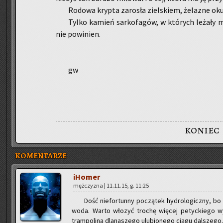
Ro­do­wa kryp­ta za­ro­sła ziel­skiem, że­la­zne oku­
Tylko ka­mień sar­ko­fa­gów, w któ­rych le­ża­ły
nie po­wi­nien.
gw
koniec
KOMENTARZE
iHo­mer
męż­czy­zna | 11.11.15, g. 11:25
Dość nie­for­tun­ny po­czą­tek hy­dro­lo­gicz­ny, b
woda. Warto wło­zyć tro­chę wię­cej pe­tyc­kie­go wy­s
tram­po­li­ną dla­na­sze­go ulu­bio­ne­go ciągu dal­sze­g