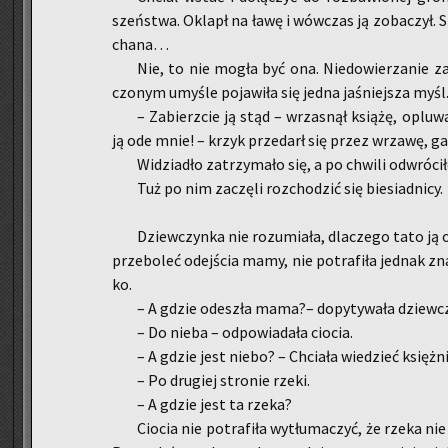
szeń­stwa. Oklapł na ławę i wów­czas ją zo­ba­czył. 
cha­na…
Nie, to nie mogła być ona. Nie­do­wie­rza­nie za­p
czo­nym umy­śle po­ja­wi­ła się jedna ja­śniej­sza myśl
– Za­bierz­cie ją stąd – wrza­snął ksią­żę, oplu­wa
ją ode mnie! – krzyk przedarł się przez wrza­wę, ga­s
Wi­dzia­dło za­trzy­ma­ło się, a po chwi­li od­wró­ci­
Tuż po nim za­czę­li roz­cho­dzić się bie­siad­ni­cy.
Dziew­czyn­ka nie ro­zu­mia­ła, dla­cze­go tato ją o
prze­bo­leć odej­ścia mamy, nie po­tra­fi­ła jed­nak zn
ko.
– A gdzie ode­szła mama?– do­py­ty­wa­ła dziew­c
– Do nieba – od­po­wia­da­ła cio­cia.
– A gdzie jest niebo? – Chcia­ła wie­dzieć księż­ni
– Po dru­giej stro­nie rzeki.
– A gdzie jest ta rzeka?
Cio­cia nie po­tra­fi­ła wy­tłu­ma­czyć, że rzeka nie 