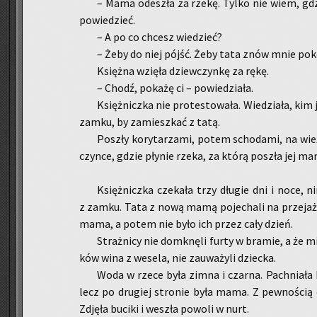
– Mama ode­szła za rzekę. Tylko nie wiem, gdzie
po­wie­dzieć.
– A po co chcesz wie­dzieć?
– Żeby do niej pójść. Żeby tata znów mnie po­ko
Księż­na wzię­ła dziew­czyn­kę za rękę.
– Chodź, po­ka­żę ci – po­wie­dzia­ła.
Księż­nicz­ka nie pro­te­sto­wa­ła. Wie­dzia­ła, kim 
zamku, by za­miesz­kać z tatą.
Po­szły ko­ry­ta­rza­mi, potem scho­da­mi, na wie
czyn­ce, gdzie pły­nie rzeka, za którą po­szła jej m
Księż­nicz­ka cze­ka­ła trzy dłu­gie dni i noce, n
z zamku. Tata z nową mamą po­je­cha­li na prze­jażdż
mama, a potem nie było ich przez cały dzień.
Straż­ni­cy nie do­mknę­li furty w bra­mie, a że mi
ków wina z we­se­la, nie za­uwa­ży­li dziec­ka.
Woda w rzece była zimna i czar­na. Pach­nia­ła 
lecz po dru­giej stro­nie była mama. Z pew­no­ścią cze
Zdję­ła bu­ci­ki i we­szła po­wo­li w nurt.