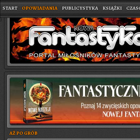
START
OPOWIADANIA
PUBLICYSTYKA
KSIĄŻKI
CZAS
}
AŻ PO GRÓB