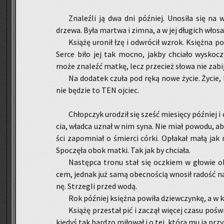
Zna­leź­li ją dwa dni póź­niej. Uno­si­ła się na 
drze­wa. Była mar­twa i zimna, a w jej dłu­gich wło­s
Ksią­żę uro­nił łzę i od­wró­cił wzrok. Księż­na po­ł
Serce biło jej tak mocno, jakby chcia­ło wy­sko­czyć
może zna­leźć matkę, lecz prze­cież słowa nie za­bi­j
Na do­da­tek czuła pod ręką nowe życie. Życie,
nie bę­dzie to TEN oj­ciec.
Chłop­czyk uro­dził się sześć mie­się­cy póź­niej 
cia, wład­ca uznał w nim syna. Nie miał po­wo­du, aby 
ści za­po­mniał o śmier­ci córki. Opła­kał małą jak na
Spo­czę­ła obok matki. Tak jak by chcia­ła.
Na­stęp­ca tronu stał się oczkiem w gło­wie ob
cem, jed­nak już samą obec­no­ścią wno­sił ra­dość n
nę. Strze­gli przed wodą.
Rok póź­niej księż­na po­wi­ła dziew­czyn­kę, a w 
Ksią­żę prze­stał pić i za­czął wię­cej czasu po­św
kie­dyś tak bar­dzo mi­ło­wał i o tej, która mu ją przy­