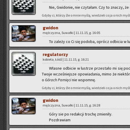
Nie, Gwi­do­nie, nie czy­ta­łam. Czy to zna­czy, ż
Gdyby ci, któ­rzy źle o mnie myślą, wie­dzie­li co ja o nich myślę
gwi­don
męż­czy­zna, Su­wał­ki | 11.11.15, g. 16:05
To za­le­ży co Ci się po­do­ba, oprócz od­bi­cia w lu
re­gu­la­to­rzy
ko­bie­ta, Łódź | 11.11.15, g. 16:21
Wła­sne od­bi­cie w lu­strze prze­sta­ło mi się po­
Twoje wcze­śniej­sze opo­wia­da­nia, mimo że nie­któ­re
o
Gó­rach Pa­mię­ci
nie wspo­mnę.
Gdyby ci, któ­rzy źle o mnie myślą, wie­dzie­li co ja o nich myślę
gwi­don
męż­czy­zna, Su­wał­ki | 11.11.15, g. 16:28
Góry sie po re­dak­cji tro­chę zmie­ni­ły.
Po­zdra­wiam