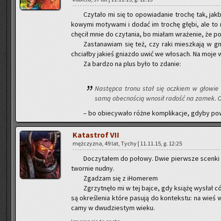
Czy­ta­ło mi się to opo­wia­da­nie tro­chę tak, jak­b
ko­wy­mi mo­ty­wa­mi i dodać im tro­chę głębi, ale to
chę­cił mnie do czy­ta­nia, bo mia­łam wra­że­nie, że po­
Za­sta­na­wiam się też, czy raki miesz­ka­ją w gni
chciał­by ja­kieś gniaz­do uwić we wło­sach. Na moje wy­cz
Za bar­dzo na plus było to zda­nie:
Na­stęp­ca tronu stał się oczkiem w gło­wie o
samą obec­no­ścią wno­sił ra­dość na zamek. Op
– bo obie­cy­wa­ło różne kom­pli­ka­cje, gdyby po­
Ka­ta­strof VII
męż­czy­zna, 49 lat, Tychy | 11.11.15, g. 12:25
Do­czy­ta­łem do po­ło­wy. Dwie pierw­sze scen­ki 
twor­nie nudny.
Zga­dzam się z iHo­me­rem
Zgrzyt­nę­ło mi w tej bajce, gdy ksią­żę wy­słał có
są okre­śle­nia które pa­su­ją do kon­tek­stu: na wieś w
ca­my w dwu­dzie­stym wieku.