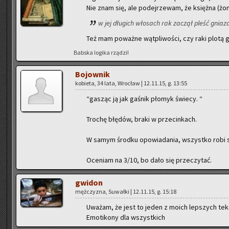
Nie znam się, ale po­dej­rze­wam, że księż­na (żona
w jej dłu­gich wło­sach rak za­czął pleść gniaz­
Też mam po­waż­ne wąt­pli­wo­ści, czy raki plotą g
Bab­ska lo­gi­ka rzą­dzi!
Bo­jow­nik
ko­bie­ta, 34 lata, Wro­cław | 12.11.15, g. 13:55
“ga­sząc ją jak ga­śnik pło­myk świe­cy. “
Tro­chę błę­dów, braki w prze­cin­kach.
W samym środ­ku opo­wia­da­nia, wszyst­ko robi si
Oce­niam na 3/10, bo dało się prze­czy­tać.
gwi­don
męż­czy­zna, Su­wał­ki | 12.11.15, g. 15:18
Uwa­żam, że jest to jeden z moich lep­szych tek­
Emo­ti­ko­ny dla wszyst­kich