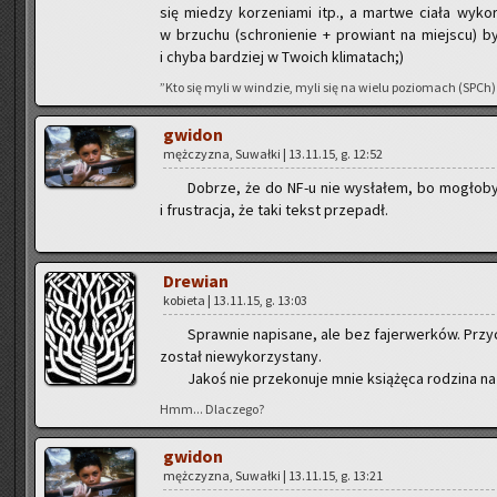
się mie­dzy ko­rze­nia­mi itp., a mar­twe ciała wy­ko
w brzu­chu (schro­nie­nie + pro­wiant na miej­scu) by
i chyba bar­dziej w Two­ich kli­ma­tach;)
”Kto się myli w win­dzie, myli się na wielu po­zio­mach (SPCh)
gwi­don
męż­czy­zna, Su­wał­ki | 13.11.15, g. 12:52
Do­brze, że do NF-u nie wy­sła­łem, bo mo­gło­b
i fru­stra­cja, że taki tekst prze­padł.
Dre­wian
ko­bie­ta | 13.11.15, g. 13:03
Spraw­nie na­pi­sa­ne, ale bez fa­jer­wer­ków. Przy­
zo­stał nie­wy­ko­rzy­sta­ny.
Jakoś nie prze­ko­nu­je mnie ksią­żę­ca ro­dzi­na na
Hmm... Dla­cze­go?
gwi­don
męż­czy­zna, Su­wał­ki | 13.11.15, g. 13:21