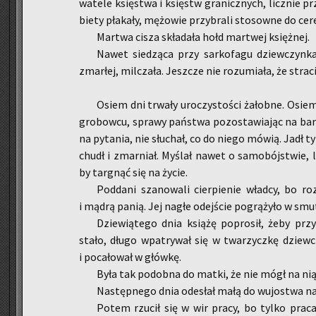
wa­te­le księ­stwa i księstw gra­nicz­nych, licz­nie prz
bie­ty pła­ka­ły, mę­żo­wie przy­bra­li sto­sow­ne do ce­r
Mar­twa cisza skła­da­ła hołd mar­twej księż­nej.
Nawet sie­dzą­ca przy sar­ko­fa­gu dziew­czyn­
zmar­łej, mil­cza­ła. Jesz­cze nie ro­zu­mia­ła, że stra­
Osiem dni trwa­ły uro­czy­sto­ści ża­łob­ne. Osie
gro­bow­cu, spra­wy pań­stwa po­zo­sta­wia­jąc na bar­
na py­ta­nia, nie słu­chał, co do niego mówią. Jadł ty
chudł i zmar­niał. My­ślał nawet o sa­mo­bój­stwie, 
by tar­gnąć się na życie.
Pod­da­ni sza­no­wa­li cier­pie­nie wład­cy, bo r
i mądrą panią. Jej nagłe odej­ście po­grą­ży­ło w smut
Dzie­wią­te­go dnia ksią­żę po­pro­sił, żeby pr
stało, długo wpa­try­wał się w twa­rzycz­kę dziew­cz
i po­ca­ło­wał w głów­kę.
Była tak po­dob­na do matki, że nie mógł na ni
Na­stęp­ne­go dnia ode­słał małą do wu­jo­stwa na
Potem rzu­cił się w wir pracy, bo tylko praca d