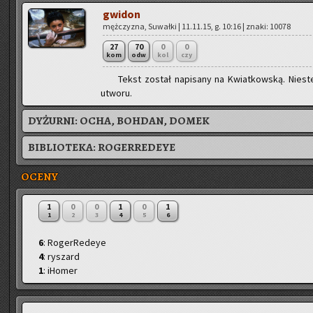
gwi­don
męż­czy­zna, Su­wał­ki | 11.11.15, g. 10:16 | znaki: 10078
27
70
0
0
kom
odw
kol
czy
Tekst zo­stał na­pi­sa­ny na Kwiat­kow­ską. Nie­ste
utwo­ru.
DYŻURNI:
OCHA, BOHDAN, DOMEK
BIBLIOTEKA:
ROGERREDEYE
OCENY
1
0
0
1
0
1
1
2
3
4
5
6
6
: RogerRedeye
4
: ryszard
1
: iHomer