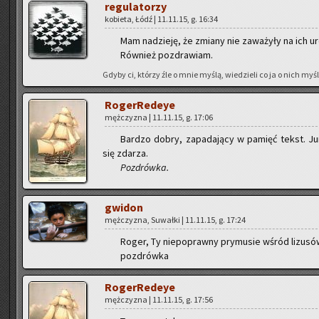
re­gu­la­to­rzy
ko­bie­ta, Łódź | 11.11.15, g. 16:34
Mam na­dzie­ję, że zmia­ny nie za­wa­ży­ły na ich ur
Rów­nież po­zdra­wiam.
Gdyby ci, któ­rzy źle o mnie myślą, wie­dzie­li co ja o nich myślę
Ro­ger­Re­deye
męż­czy­zna | 11.11.15, g. 17:06
Bar­dzo dobry, za­pa­da­ją­cy w pa­mięć tekst. Ju­r
się zda­rza.
Po­zdrów­ka.
gwi­don
męż­czy­zna, Su­wał­ki | 11.11.15, g. 17:24
Roger, Ty nie­po­praw­ny pry­mu­sie wśród li­zu­só
po­zdrów­ka
Ro­ger­Re­deye
męż­czy­zna | 11.11.15, g. 17:56