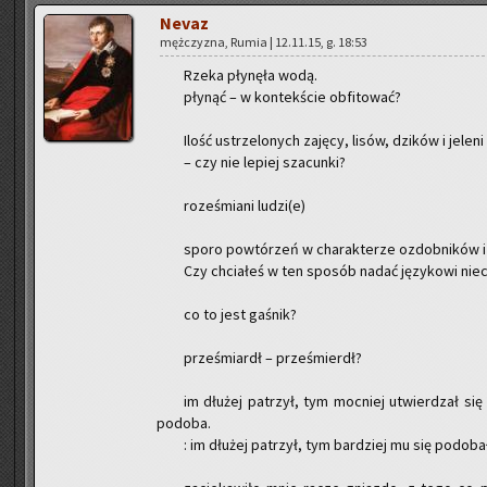
Nevaz
męż­czy­zna, Rumia | 12.11.15, g. 18:53
Rzeka pły­nę­ła wodą.
pły­nąć – w kon­tek­ście ob­fi­to­wać?
Ilość ustrze­lo­nych za­ję­cy, lisów, dzi­ków i je­le­ni
– czy nie le­piej sza­cun­ki?
ro­ze­śmia­ni ludzi(e)
sporo po­wtó­rzeń w cha­rak­te­rze ozdob­ni­ków i 
Czy chcia­łeś w ten spo­sób nadać ję­zy­ko­wi niec
co to jest ga­śnik?
prze­śmiardł – prze­śmierdł?
im dłu­żej pa­trzył, tym moc­niej utwier­dzał się
po­do­ba.
: im dłu­żej pa­trzył, tym bar­dziej mu się po­do­ba­