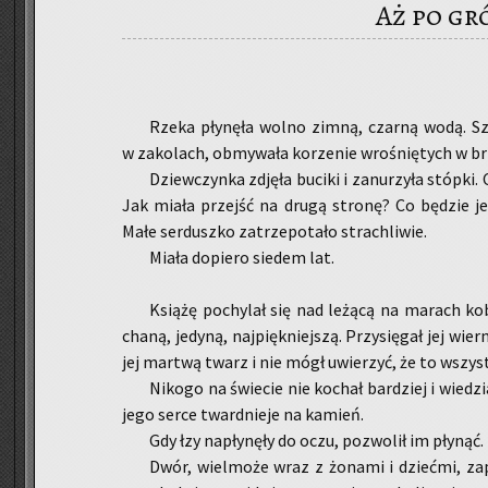
Aż po gr
Rzeka pły­nę­ła wolno zimną, czar­ną wodą. Szem­
w za­ko­lach, ob­my­wa­ła ko­rze­nie wro­śnię­tych w 
Dziew­czyn­ka zdję­ła bu­ci­ki i za­nu­rzy­ła stóp­k
Jak miała przejść na drugą stro­nę? Co bę­dzie jeś
Małe ser­dusz­ko za­trze­po­ta­ło stra­chli­wie.
Miała do­pie­ro sie­dem lat.
Ksią­żę po­chy­lał się nad le­żą­cą na ma­rach ko­
cha­ną, je­dy­ną, naj­pięk­niej­szą. Przy­się­gał jej wie
jej mar­twą twarz i nie mógł uwie­rzyć, że to wszyst­
Ni­ko­go na świe­cie nie ko­chał bar­dziej i wie­dzi
jego serce tward­nie­je na ka­mień.
Gdy łzy na­pły­nę­ły do oczu, po­zwo­lił im pły­nąć.
Dwór, wiel­mo­że wraz z żo­na­mi i dzieć­mi, za­pr