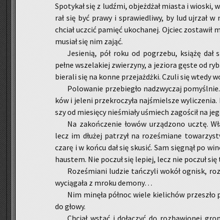
Spo­ty­kał się z ludź­mi, ob­jeż­dżał mia­sta i wio­ski, 
rał się być prawy i spra­wie­dli­wy, by lud uj­rzał w
chciał uczcić pa­mięć uko­cha­nej. Oj­ciec zo­sta­wił 
mu­siał się nim zająć.
Je­sie­nią, pół roku od po­grze­bu, ksią­żę dał 
pełne wsze­la­kiej zwie­rzy­ny, a je­zio­ra gęste od r
bie­ra­li się na konne prze­jażdż­ki. Czuli się wtedy w
Po­lo­wa­nie prze­bie­gło nad­zwy­czaj po­myśl­nie.
ków i je­le­ni prze­kro­czy­ła naj­śmiel­sze wy­li­cze­nia
szy od mie­się­cy nie­śmia­ły uśmiech za­go­ścił na jeg
Na za­koń­cze­nie łowów urzą­dzo­no ucztę. Wła
lecz im dłu­żej pa­trzył na ro­ze­śmia­ne to­wa­rzy­
czarę i w końcu dał się sku­sić. Sam się­gnął po wino
hau­stem. Nie po­czuł się le­piej, lecz nie po­czuł się 
Ro­ze­śmia­ni lu­dzie tań­czy­li wokół ognisk, ro­z
wy­cią­ga­ła z mroku de­mo­ny…
Nim mi­nę­ła pół­noc wiele kie­li­chów prze­szło 
do głowy.
Chciał wstać i do­łą­czyć do roz­ba­wio­nej gro­