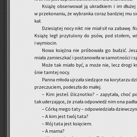
Ksią­żę ob­ser­wo­wał ją ukrad­kiem i im dłu­żej
w prze­ko­na­niu, że wy­bran­ka coraz bar­dziej mu się
kał.
Dzie­sią­tej nocy nikt nie miał sił na za­ba­wę. Naw
Ksią­żę legł przy­tu­lo­ny do psów, pod sto­łem, w
i wy­mio­cin.
Nowa księż­na nie pró­bo­wa­ła go bu­dzić. Jes
miała za­miesz­kać i po­sta­no­wi­ła w sa­mot­no­ści i s
Może tak miało być, a może nie, lecz drogi księż­
śnie tam­tej nocy.
Panna młoda uj­rza­ła sie­dzą­ce na ko­ry­ta­rzu dz
prze­czu­ciem, po­de­szła do małej.
– Kim je­steś ślicz­not­ko? – za­py­ta­ła, choć p
tak ude­rza­ją­ce, że znała od­po­wiedź nim ona padła
– Córką mego taty – od­po­wie­dzia­ła dziew­czyn­
– A kim jest twój tata?
– Mój tata jest księ­ciem.
– A mama?