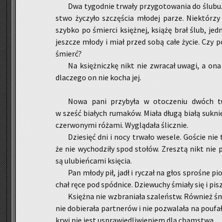
Dwa ty­go­dnie trwa­ły przy­go­to­wa­nia do ślubu
stwo ży­czy­ło szczę­ścia mło­dej parze. Nie­któ­rzy 
szyb­ko po śmier­ci księż­nej, ksią­żę brał ślub, jed­
jesz­cze młody i miał przed sobą całe życie. Czy po­w
śmierć?
Na księż­nicz­kę nikt nie zwra­cał uwagi, a ona…
dla­cze­go on nie kocha jej.
Nowa pani przy­by­ła w oto­cze­niu dwóch tu­z
w sześć bia­łych ru­ma­ków. Miała długą białą suk­nię,
czer­wo­ny­mi ró­ża­mi. Wy­glą­da­ła ślicz­nie.
Dzie­sięć dni i nocy trwa­ło we­se­le. Go­ście nie 
że nie wy­cho­dzi­ły spod sto­łów. Zresz­tą nikt nie 
są ulu­bień­ca­mi księ­cia.
Pan młody pił, jadł i ry­czał na głos spro­śne pio
chał ręce pod spód­ni­ce. Dzie­wu­chy śmia­ły się i pisz
Księż­na nie wzbra­nia­ła sza­leństw. Rów­nież śmi
nie do­bie­ra­ła part­ne­rów i nie po­zwa­la­ła na po­uf
krwi nie jest uspra­wie­dli­wie­niem dla cham­stwa.