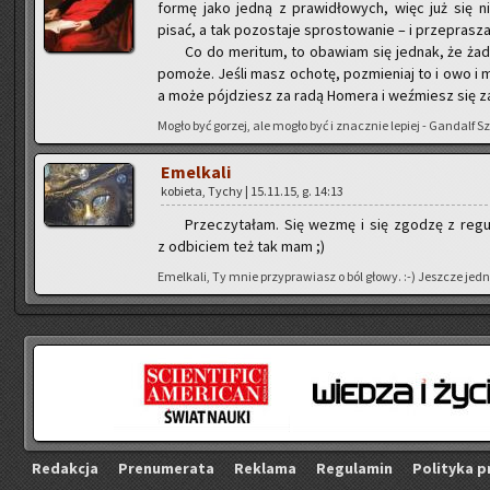
formę jako jedną z pra­wi­dło­wych, więc już się ni
pisać, a tak po­zo­sta­je spro­sto­wa­nie – i prze­pra­sza
Co do me­ri­tum, to oba­wiam się jed­nak, że żad
po­mo­że. Jeśli masz ocho­tę, po­zmie­niaj to i owo i 
a może pój­dziesz za radą Ho­me­ra i weź­miesz się za 
Mogło być go­rzej, ale mogło być i znacz­nie le­piej - Gan­dalf S
Emel­ka­li
ko­bie­ta, Tychy | 15.11.15, g. 14:13
Prze­czy­ta­łam. Się wezmę i się zgo­dzę z re­gu­
z od­bi­ciem też tak mam ;)
Emel­ka­li, Ty mnie przy­pra­wiasz o ból głowy. :-) Jesz­cze jed
Re­dak­cja
Pre­nu­me­ra­ta
Re­kla­ma
Re­gu­la­min
Po­li­ty­ka p