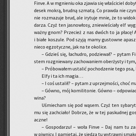
Finve. A w mgnie­niu oka zja­wia się wła­ści­ciel do­byt
desek mokrą, brud­ną szma­tą. Co praw­da nie czyni
nie roz­ma­zu­je brud, ale iry­tu­je mnie, że to widok
da­rza. Czyż ten ja­sno­wło­sy, znie­wie­ścia­ły elf wy­
waż­ny gnom? Prze­cież z nas dwóch to ja płacę! A ub
i białe ko­szu­le. Pod szyją mamy gu­stow­ne apasz­k
nieco eg­zo­tycz­ne, jak na te oko­li­ce.
– Gdzieś się, ła­chu­dro, po­dzie­wał? – pytam Fi
stem roz­gnie­wa­ny za­cho­wa­niem obe­rży­sty i tym,
– Pró­bo­wa­łem usta­lić po­cho­dze­nie tego psa
Elfy i ta ich magia…
– I coś usta­lił? – pytam z uprzej­mo­ści, choć 
– Gówno, mój ko­mi­li­to­nie. Gówno – od­po­wia­
wina?
Uśmie­cham się pod wąsem. Czyż ten sy­ba­ry­ta
mu się za­chcia­ło! Do­brze, że w tej pa­skud­nej go
acz­ne!
– Go­spo­da­rzu! – woła Finve – Daj nam tu zara
w piw­ni­cy. I pa­mię­taj, że sie­dzą tu wy­traw­ni sma­k