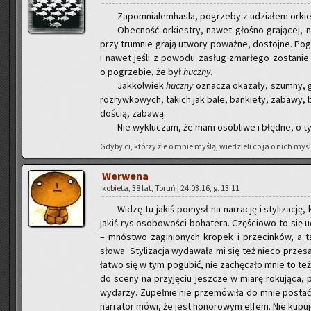
Za­po­mnia­lem­ha­sla, po­grze­by z udzia­łem or­kie­
Obec­ność or­kie­stry, nawet gło­śno gra­ją­cej, n
przy trum­nie grają utwo­ry po­waż­ne, do­stoj­ne. Po­
i nawet jeśli z po­wo­du za­sług zmar­łe­go zo­sta­ni
o po­grze­bie, że był
hucz­ny
.
Jak­kol­wiek
hucz­ny
ozna­cza oka­za­ły, szum­ny, gł
roz­ryw­ko­wych, ta­kich jak bale, ban­kie­ty, za­ba­wy, b
do­ścią, za­ba­wą.
Nie wy­klu­czam, że mam oso­bli­we i błęd­ne, o ty
Gdyby ci, któ­rzy źle o mnie myślą, wie­dzie­li co ja o nich myślę
We­rwe­na
ko­bie­ta, 38 lat, Toruń | 24.03.16, g. 13:11
Widzę tu jakiś po­mysł na nar­ra­cję i sty­li­za­cj
jakiś rys oso­bo­wo­ści bo­ha­te­ra. Czę­ścio­wo to się
– mnó­stwo za­gi­nio­nych kro­pek i prze­cin­ków, a ta
słowa. Sty­li­za­cja wy­da­wa­ła mi się też nieco prze­sa­
łatwo się w tym po­gu­bić, nie za­chę­ca­ło mnie to też n
do sceny na przy­ję­ciu jesz­cze w miarę ro­ku­ją­ca, 
wy­da­rzy. Zu­peł­nie nie prze­mó­wi­ła do mnie po­stać
nar­ra­tor mówi, że jest ho­no­ro­wym elfem. Nie ku­pu­j