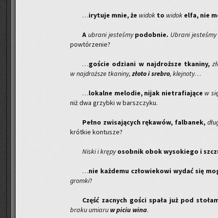
…
iry­tu­je mnie, że
widok
to
widok
elfa, nie m
A
ubra­ni je­ste­śmy
po­dob­nie.
Ubra­ni je­ste­śmy
po­wtó­rze­nie?
…
go­ście odzia­ni w naj­droż­sze tka­ni­ny,
zł
w naj­droż­sze tka­ni­ny,
złoto i sre­bro
, klej­no­ty
…
…
lo­kal­ne me­lo­die, nijak nie­tra­fia­ją­ce
w si
niż dwa grzyb­ki w barsz­czy­ku.
Pełno zwi­sa­ją­cych rę­ka­wów, fal­ba­nek,
dłu­
krót­kie kon­tu­sze?
Niski i krępy
osob­nik obok wy­so­kie­go i szcz
…
nie każ­de­mu czło­wie­ko­wi wydać się mog
grom­ki
?
Część za­cnych gości spała już pod sto­ła­
braku umia­ru
w piciu wina
.