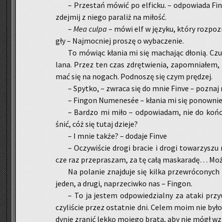
– Prze­stań mówić po el­fic­ku. – od­po­wia­da Fin
zdej­mij z niego pa­ra­liż na mi­łość.
–
Mea culpa
– mówi elf w ję­zy­ku, który roz­po­z
gły – Naj­moc­niej pro­szę o wy­ba­cze­nie.
To mó­wiąc kła­nia mi się ma­cha­jąc dło­nią. Cz
la­na. Przez ten czas zdrę­twie­nia, za­po­mnia­łem,
mać się na no­gach. Pod­no­szę się czym prę­dzej.
– Spyt­ko, – zwra­ca się do mnie Finve – po­znaj 
– Fin­gon Nu­me­nesée – kła­nia mi się po­now­nie
– Bar­dzo mi miło – od­po­wia­dam, nie do końc
śnić, cóż się tutaj dzie­je?
– I mnie także? – do­da­je Finve
– Oczy­wi­ście drogi bra­cie i drogi to­wa­rzy­s
cze raz prze­pra­szam, za tę całą ma­ska­ra­dę… Moż
Na po­la­nie znaj­du­je się kilka prze­wró­co­nych
jeden, a drugi, na­prze­ciw­ko nas – Fin­gon.
– To ja je­stem od­po­wie­dzial­ny za ataki przy
czy­li­ście przez ostat­nie dni. Celem moim nie było
dy­nie zra­nić lekko mo­je­go brata, aby nie mógł wz