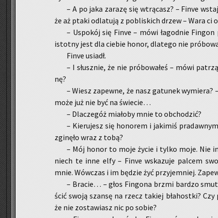
– A po jaka za­ra­zę się wtrą­casz? – Finve wsta­j
że aż ptaki od­la­tu­ją z po­bli­skich drzew – Wara c
– Uspo­kój się Finve – mówi ła­god­nie Fin­gon
istot­ny jest dla cie­bie honor, dla­te­go nie pró­bo­
Finve usiadł.
– I słusz­nie, że nie pró­bo­wa­łeś – mówi pa­
nę?
– Wiesz za­pew­ne, że nasz ga­tu­nek wy­mie­ra? –
może już nie być na świe­cie…
– Dla­cze­góż mia­ło­by mnie to ob­cho­dzić?
– Kie­ru­jesz się ho­no­rem i ja­ki­miś pra­daw­ny
zgi­nę­ło wraz z tobą?
– Mój honor to moje życie i tylko moje. Nie in­te
niech te inne elfy – Finve wska­zu­je pal­cem swo
mnie. Wów­czas i im bę­dzie żyć przy­jem­niej. Za­pe
– Bra­cie… – głos Fin­go­na brzmi bar­dzo smut
ścić swoją szan­sę na rzecz ta­kiej bła­host­ki? Czy 
że nie zo­sta­wiasz nic po sobie?