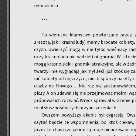
mło­dzień­ca.
***
To wie­rut­ne kłam­stwo po­wta­rza­ne przez 
zresz­tą, jak i kra­sno­lu­dy) mamy bro­da­te ko­bie­t
czyzn. Uwie­rzyć mogą w nie tylko wie­śnia­cy tacy
oczy kra­sno­lu­da nie wi­dzie­li ni gnoma! W isto­ci
mogą kra­sno­lud­ki i gnom­ki atrak­cyj­ne, ale w żad
twa­rzy i nie wy­glą­da­ją jak my! Jeśli już ktoś się za­
nić ko­bie­ty od męż­czyzn, niech spoj­rzy na elfy i 
ciaż­by na Fi­nve­go… Nie raz się za­sta­na­wia­łem,
piczy. A on zda­wał się nie przej­mo­wać moimi wąt­p
pró­bo­wał ich roz­wiać. Wręcz spra­wiał wra­że­nie pr
miał słusz­ność w tych przy­pusz­cze­niach.
Ow­szem po­wyż­szy aka­pit był dy­gre­sją. O
czy­tać bę­dzie te wspo­mnie­nia, bo ktoś cie­kaw, 
przez te chasz­cze ja­ki­mi są moje nie­ucze­sa­ne my