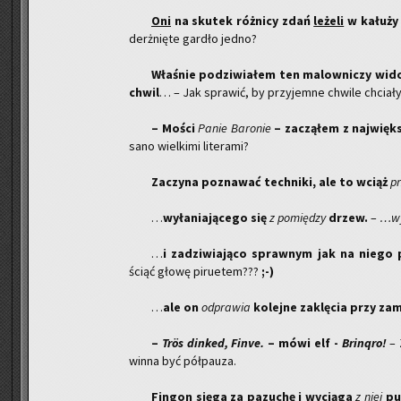
Oni
na sku­tek róż­ni­cy zdań
le­że­li
w ka­łu­ży
de­rżnię­te gar­dło jedno?
Wła­śnie po­dzi­wia­łem ten ma­low­ni­czy wid
chwil
… – Jak spra­wić, by przy­jem­ne chwi­le chcia­ł
– Mości
Panie Ba­ro­nie
– za­czą­łem z naj­więk
sa­no wiel­ki­mi li­te­ra­mi?
Za­czy­na po­zna­wać tech­ni­ki, ale to wciąż
pr
…
wy­ła­nia­ją­ce­go się
z po­mię­dzy
drzew.
–
…wy­
…
i za­dzi­wia­ją­co spraw­nym jak na niego p
ściąć głowę pi­ru­etem???
;-)
…
ale on
od­pra­wia
ko­lej­ne za­klę­cia przy za­
–
Trös din­ked, Finve.
– mówi elf -
Bri­nqro!
– 
win­na być pół­pau­za.
Fin­gon sięga za pa­zu­chę i wy­cią­ga
z niej
pu­