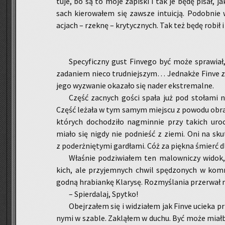
tu­je, bo są to moje za­pi­ski i tak je będę pisał, j
sach kie­ro­wa­łem się za­wsze in­tu­icją. Po­dob­nie
acjach – rzek­nę – kry­tycz­nych. Tak też będę robił i
Spe­cy­ficz­ny gust Fi­nve­go być może spra­wiał
za­da­niem nieco trud­niej­szym… Jed­nak­że Finve za
jego wy­zwa­nie oka­za­ło się nader eks­tre­mal­ne.
Część za­cnych gości spała już pod sto­ła­mi 
Część le­ża­ła w tym samym miej­scu z po­wo­du ob­ra­
któ­rych do­cho­dzi­ło na­gmin­nie przy ta­kich uro­
miało się nigdy nie pod­nieść z ziemi. Oni na sku­tek
z po­de­rżnię­ty­mi gar­dła­mi. Cóż za pięk­na śmierć dl
Wła­śnie po­dzi­wia­łem ten ma­low­ni­czy widok,
kich, ale przy­jem­nych chwil spę­dzo­nych w kom­n
god­ną hra­bian­kę Kla­ry­sę. Roz­my­śla­nia prze­rwał
– Spier­da­laj, Spyt­ko!
Obej­rza­łem się i wi­dzia­łem jak Finve ucie­ka 
ny­mi w sza­ble. Za­klą­łem w duchu. Być może miał­b