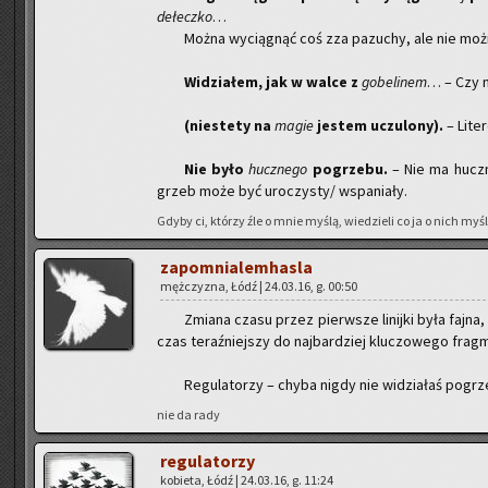
de­łecz­ko
…
Można wy­cią­gnąć coś zza pa­zu­chy, ale nie można
Wi­dzia­łem, jak w walce z
go­be­li­nem
… – Czy 
(nie­ste­ty na
magie
je­stem uczu­lo­ny).
– Li­te
Nie było
hucz­ne­go
po­grze­bu.
– Nie ma hucz­n
grzeb może być uro­czy­sty/ wspa­nia­ły.
Gdyby ci, któ­rzy źle o mnie myślą, wie­dzie­li co ja o nich myślę
za­po­mnia­lem­ha­sla
męż­czy­zna, Łódź | 24.03.16, g. 00:50
Zmia­na czasu przez pierw­sze li­nij­ki była fajna
czas te­raź­niej­szy do naj­bar­dziej klu­czo­we­go fr
Re­gu­la­to­rzy – chyba nigdy nie wi­dzia­łaś po­grz
nie da rady
re­gu­la­to­rzy
ko­bie­ta, Łódź | 24.03.16, g. 11:24