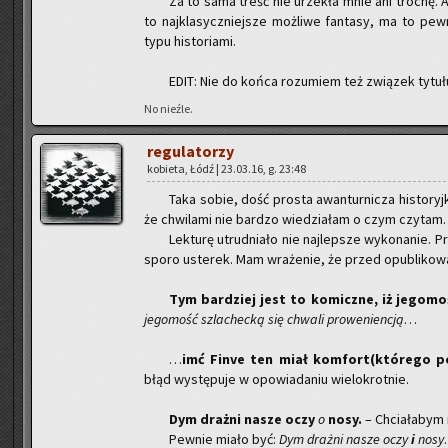
Za to sama treść nie urze­kła mnie ani tro­chę. 
to naj­kla­sycz­niej­sze moż­li­we fan­ta­sy, ma to pe
typu hi­sto­ria­mi.
EDIT: Nie do końca ro­zu­miem też zwią­zek ty­tu­łu
No nie­źle.
re­gu­la­to­rzy
ko­bie­ta, Łódź | 23.03.16, g. 23:48
Taka sobie, dość pro­sta awan­tur­ni­cza hi­sto­ryj
że chwi­la­mi nie bar­dzo wie­dzia­łam o czym czy­tam.
Lek­tu­rę utrud­nia­ło nie naj­lep­sze wy­ko­na­nie. Pr
sporo uste­rek. Mam wra­że­nie, że przed opu­bli­ko­wa
Tym bar­dziej jest to ko­micz­ne, iż je­go­mo
je­go­mość szla­chec­ką się chwa­li pro­we­nien­cją
…
…
imć Finve ten miał kom­fort(któ­re­go po­
błąd wy­stę­pu­je w opo­wia­da­niu wie­lo­krot­nie.
Dym draż­ni nasze oczy
o
nosy.
– Chcia­ła­bym
Pew­nie miało być:
Dym draż­ni nasze oczy
i
nosy
.