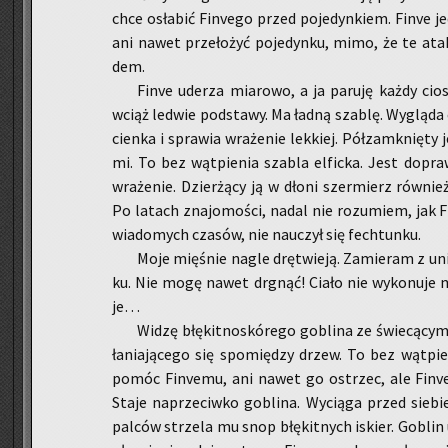
chce osła­bić Fi­nve­go przed po­je­dyn­kiem. Finve je
ani nawet prze­ło­żyć po­je­dyn­ku, mimo, że te ata
dem.
Finve ude­rza mia­ro­wo, a ja pa­ru­ję każdy cios
wciąż le­d­wie pod­sta­wy. Ma ładną sza­blę. Wy­glą­d
cien­ka i spra­wia wra­że­nie lek­kiej. Pół­za­mknię­ty j
mi. To bez wąt­pie­nia sza­bla el­fic­ka. Jest do­pr
wra­że­nie. Dzier­żą­cy ją w dłoni szer­mierz rów­nie
Po la­tach zna­jo­mo­ści, nadal nie ro­zu­miem, jak 
wia­do­mych cza­sów, nie na­uczył się fech­tun­ku.
Moje mię­śnie nagle drę­twie­ją. Za­mie­ram z unie
ku. Nie mogę nawet drgnąć! Ciało nie wy­ko­nu­je m
je…
Widzę błę­kit­no­skó­re­go go­bli­na ze świe­cą­c
ła­nia­ją­ce­go się spo­mię­dzy drzew. To bez wąt­pi
pomóc Fi­nve­mu, ani nawet go ostrzec, ale Finve w
Staje na­prze­ciw­ko go­bli­na. Wy­cią­ga przed sie­bi
pal­ców strze­la mu snop błę­kit­nych iskier. Go­blin