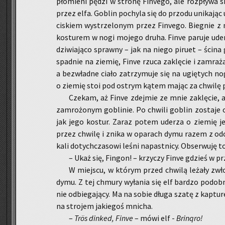
pło­mie­ni pędzi w stro­nę Fi­nve­go, ale roz­pły­wa s
przez elfa. Go­blin po­chy­la się do przo­du uni­ka­ją
ci­skiem wy­strze­lo­nym przez Fi­nve­go. Bie­gnie z n
ko­stu­rem w nogi mo­je­go druha. Finve pa­ru­je ude­r
dzi­wia­ją­co spraw­ny – jak na niego pi­ru­et – ścin
spad­nie na zie­mię, Finve rzuca za­klę­cie i za­mra­ż
a bez­wład­ne ciało za­trzy­mu­je się na ugię­tych no
o zie­mię stoi pod ostrym kątem mając za chwi­lę 
Cze­kam, aż Finve zdej­mie ze mnie za­klę­cie, al
za­mro­żo­nym go­bli­nie. Po chwi­li go­blin zo­sta­je
jak jego ko­stur. Zaraz potem ude­rza o zie­mię je
przez chwi­lę i znika w opa­rach dymu razem z od­ci
ka­li do­tych­cza­so­wi leśni na­past­ni­cy. Ob­ser­wu­ję t
– Ukaż się, Fin­gon! – krzy­czy Finve gdzieś w pr
W miej­scu, w któ­rym przed chwi­lą le­ża­ły zwło
dymu. Z tej chmu­ry wy­ła­nia się elf bar­dzo po­dob­
nie od­bie­ga­ją­cy. Ma na sobie długa szatę z kap­tu
na stro­jem ja­kie­goś mni­cha.
–
Trös din­ked, Finve
– mówi elf -
Bri­nqro!