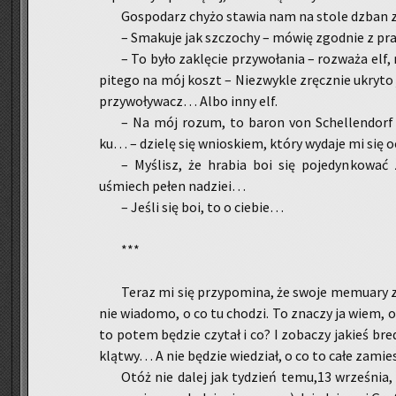
Go­spo­darz chyżo sta­wia nam na stole dzban z p
– Sma­ku­je jak szczo­chy – mówię zgod­nie z praw
– To było za­klę­cie przy­wo­ła­nia – roz­wa­ża elf
pi­te­go na mój koszt – Nie­zwy­kle zręcz­nie ukry­to 
przy­wo­ły­wacz… Albo inny elf.
– Na mój rozum, to baron von Schel­len­dorf n
ku… – dzie­lę się wnio­skiem, który wy­da­je mi się oc
– My­ślisz, że hra­bia boi się po­je­dyn­ko­wa
uśmiech pełen na­dziei…
– Jeśli się boi, to o cie­bie…
***
Teraz mi się przy­po­mi­na, że swoje me­mu­ary 
nie wia­do­mo, o co tu cho­dzi. To zna­czy ja wiem, 
to potem bę­dzie czy­tał i co? I zo­ba­czy ja­kieś bred
klą­twy… A nie bę­dzie wie­dział, o co to całe za­mie
Otóż nie dalej jak ty­dzień temu,13 wrze­śnia, 