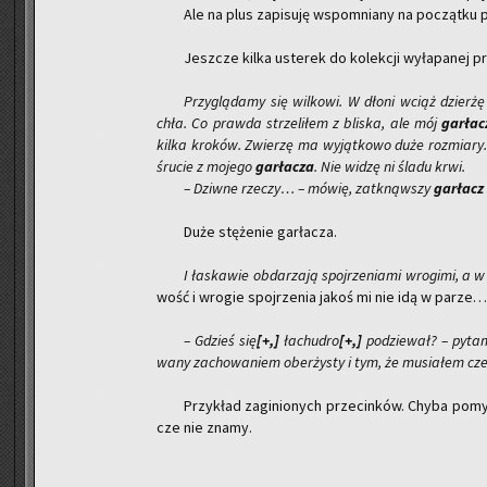
Ale na plus za­pi­su­ję wspo­mnia­ny na po­cząt­ku
Jesz­cze kilka uste­rek do ko­lek­cji wy­ła­pa­nej 
Przy­glą­da­my się wil­ko­wi. W dłoni wciąż dzier­ż
chła. Co praw­da strze­li­łem z bli­ska, ale mój
gar­łac
kilka kro­ków. Zwie­rzę ma wy­jąt­ko­wo duże roz­mia­ry. Na 
śru­cie z mo­je­go
gar­ła­cza
. Nie widzę ni śladu krwi.
– Dziw­ne rze­czy… – mówię, za­tknąw­szy
gar­łacz
Duże stę­że­nie gar­ła­cza.
I ła­ska­wie ob­da­rza­ją spoj­rze­nia­mi wro­gi­mi, a w
wość i wro­gie spoj­rze­nia jakoś mi nie idą w parze…
– Gdzieś się
[+,]
ła­chu­dro
[+,]
po­dzie­wał? – pyt
wa­ny za­cho­wa­niem obe­rży­sty i tym, że mu­sia­łem cz
Przy­kład za­gi­nio­nych prze­cin­ków. Chyba po­mył
cze nie znamy.