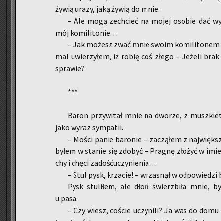
żywią urazy, jaką żywią do mnie.
– Ale mogą ze­chcieć na mojej oso­bie dać wyr
mój ko­mi­li­to­nie…
– Jak mo­żesz zwać mnie swoim ko­mi­li­to­nem 
mal uwie­rzy­łem, iż robię coś złego – Je­że­li brak
spra­wie?
***
Baron przy­wi­tał mnie na dwo­rze, z musz­kie­
jako wyraz sym­pa­tii.
– Mości panie ba­ro­nie – za­czą­łem z naj­więk­s
byłem w sta­nie się zdo­być – Pra­gnę zło­żyć w imie­
chy i chęci za­dość­uczy­nie­nia…
– Stul pysk, krza­cie! – wrza­snął w od­po­wie­dzi
Pysk stu­li­łem, ale dłoń świerz­bi­ła mnie, by 
u pasa.
– Czy wiesz, co­ście uczy­ni­li? Ja was do domu 