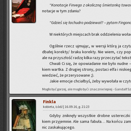
“Ko­no­ta­cje Fi­nve­go z oko­licz­ną śmie­tan­ką to­wa
no­ta­cje w tym zda­niu?
“Gdzieś się ła­chu­dro po­dzie­wał? – pytam Fin­go­n
W nie­któ­rych miej­scach brak od­dzie­le­nia wo­ła­
Ogól­nie rzecz uj­mu­jąc, w wer­sji którą ja czy­
dba­łej ko­rek­ty/ braku ko­rek­ty. Nie wiem, czy po­pr
ale na przy­szłość radzę kilka razy prze­czy­tać tekst p
Chwa­li Ci się, że opo­wia­da­nie nie było nudne –
kiem wart­ka. Z dru­giej stro­ny, po­sta­ci elfa i ni­ski
wie­dzieć, że prze­ry­so­wa­ne ;).
Jakie emo­cje chciał­byś, żeby wy­wo­ła­ła w czy­te
Mogło być go­rzej, ale mogło być i znacz­nie le­piej - Gan­dalf S
Fin­kla
ko­bie­ta, Łódź | 16.09.16, g. 21:23
Gdyby znik­nę­ły wszyst­kie drob­ne uste­recz­ki (in
kiem przy­jem­nie. Ale sama fa­bu­ła… Na końcu za­mias
nic za­ska­ku­ją­ce­go.