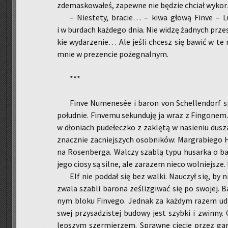
zde­ma­sko­wa­łeś, za­pew­ne nie bę­dzie chciał wy­ko­
– Nie­ste­ty, bra­cie… – kiwa głową Finve – Lu­
i w bur­dach każ­de­go dnia. Nie widzę żad­nych prze­s
kie wy­da­rze­nie… Ale jeśli chcesz się bawić w te r
mnie w pre­zen­cie po­że­gnal­nym.
***
Finve Nu­me­nesée i baron von Schel­len­dorf spo
po­łu­dnie. Fi­nve­mu se­kun­du­ję ja wraz z Fin­go­ne
w dło­niach pu­de­łecz­ko z za­klę­tą w na­sie­niu du
znacz­nie za­cniej­szych osob­ni­ków: Mar­gra­bie­go 
na Ro­sen­ber­ga. Wal­czy sza­blą typu hu­sar­ka o ba
jego ciosy są silne, ale za­ra­zem nieco wol­niej­sze.
Elf nie pod­dał się bez walki. Na­uczył się, by n
zwa­la sza­bli ba­ro­na ze­śli­zgi­wać się po swo­jej
nym bloku Fi­nve­go. Jed­nak za każ­dym razem ud
swej przy­sa­dzi­stej bu­do­wy jest szyb­ki i zwin­ny.
lep­szym szer­mie­rzem. Spraw­ne cię­cie przez ga