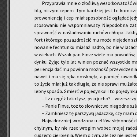
Przy­pra­wia mnie o zło­śli­wą we­soł­ko­wa­tość wi
blą, ni­czym cepem. Tym bar­dziej jest to ko­micz­ne
pro­we­nien­cją i cep miał spo­sob­ność oglą­dać je­dy
sto­so­wa­niu nie wspo­mniaw­szy. Nie­po­dob­na z
spraw­ność w na­śla­do­wa­niu ru­chów chło­pa. Ja
fort (któ­re­go po­zaz­dro­ścić mu może nie­je­den szl
no­wa­nie fech­tun­ku miał aż nadto, bo nie w la­tach
w wie­kach. Wszak pan Finve wiele ma po­wo­dów, by 
dyn­ku. Żyjąc tyle lat wi­nien po­znać wszyst­kie moż
pe­rien­cja dać mu po­win­na moż­ność prze­wi­dze­nia 
nawet i mu się ręka omsknę­ła, a pa­mięć za­wio­d
to życie miał już tak dłu­gie, że nie spra­wi mu ża­ło
leb­ny spo­sób. Śmierć w po­je­dyn­ku! I to po­je­dyn­k
– I z cze­góż tak rżysz, psia jucho? – wrzesz­czy
– Panie Finve, toż to słow­nic­two nie­god­ne szl
– Za­mkniesz tę par­szy­wą ja­dacz­kę, czy mam ci 
Naj­wi­docz­niej wro­dzo­na u elfów skłon­ność d
chyl­nym, by nie rzec wro­gim wobec mojej ra­do­ści.
cu­dze­go cier­pie­nia. Wiem o tym, ale też nie je­st