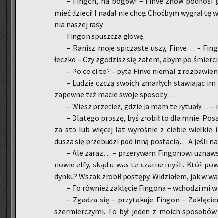
– Fin­gon, na bogów! – Finve znów pod­no­si g
mieć dzie­ci! I nadal nie chcę. Choć­bym wy­grał tę wa
nia na­szej rasy.
Fin­gon spusz­cza głowę.
– Ra­nisz moje spi­cza­ste uszy, Finve… – Fin­go
łecz­ko – Czy zgo­dzisz się zatem, abym po śmier­ci 
– Po co ci to? – pyta Finve nie­mal z roz­ba­wie­
– Lu­dzie czczą swo­ich zmar­łych sta­wia­jąc im
za­pew­ne też macie swoje spo­so­by…
– Wiesz prze­cież, gdzie ja mam te ry­tu­ały… –
– Dla­te­go pro­szę, byś zro­bił to dla mnie. Po­s
za sto lub wię­cej lat wy­ro­śnie z cie­bie wiel­ki
dusza się prze­bu­dzi pod inną po­sta­cią… A jeśli n
– Ale zaraz… – prze­ry­wam Fin­go­no­wi uznaw­sz
no­wie elfy, skąd u was te czar­ne myśli. Któż po­wi
dyn­ku? Wszak zro­bił po­stę­py. Wi­dzia­łem, jak w 
– To rów­nież za­klę­cie Fin­go­na – wcho­dzi mi 
– Zga­dza się – przy­ta­ku­je Fin­gon – Za­klę­cie
szer­mier­czy­mi. To był jeden z moich spo­so­bó