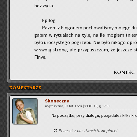
bez życia.
Epi­log
Razem z Fin­go­nem po­cho­wa­li­śmy mo­je­go dr
ga­łem w ry­tu­ałach na tyle, na ile mo­głem (nie­s
było uro­czy­ste­go po­grze­bu. Nie było ni­ko­go opr
w swoją stro­nę, ale przy­pusz­czam, że jesz­cze 
Finve.
koniec
KOMENTARZE
Sko­necz­ny
męż­czy­zna, 31 lat, Łódź | 23.03.16, g. 17:33
Na po­cząt­ku, przy dia­lo­gu, po­zja­da­łeś kilka kr
Prze­cież z nas dwóch to
za
płacę!