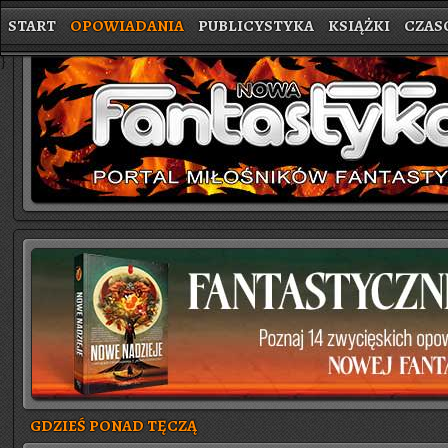
START
OPOWIADANIA
PUBLICYSTYKA
KSIĄŻKI
CZAS
}
GDZIEŚ PONAD TĘCZĄ