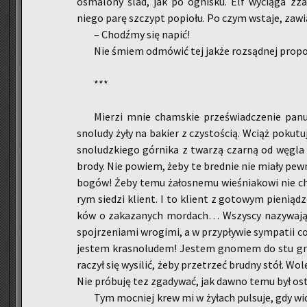
osma­lo­ny ślad, jak po ogni­sku. Elf wy­cią­ga zza 
niego parę szczypt po­pio­łu. Po czym wsta­je, za­wią
– Chodź­my się napić!
Nie śmiem od­mó­wić tej jakże roz­sąd­nej pro­po­z
***
Mier­zi mnie cham­skie prze­świad­cze­nie pa­nu­
sno­lu­dy żyły na ba­kier z czy­sto­ścią. Wciąż po­ku
sno­ludz­kie­go gór­ni­ka z twa­rzą czar­ną od węgla 
brody. Nie po­wiem, żeby te bred­nie nie miały pew­ne
bogów! Żeby temu ża­ło­sne­mu wie­śnia­ko­wi nie chci
rym sie­dzi klient. I to klient z go­to­wym pie­nią­d
ków o za­ka­za­nych mor­dach… Wszy­scy na­zy­wa­ją m
spoj­rze­nia­mi wro­gi­mi, a w przy­pły­wie sym­pa­tii c
je­stem kra­sno­lu­dem! Je­stem gno­mem do stu gro
ra­czył się wy­si­lić, żeby prze­trzeć brud­ny stół. Wo
Nie pró­bu­ję tez zga­dy­wać, jak dawno temu był osta
Tym moc­niej krew mi w ży­łach pul­su­je, gdy widz