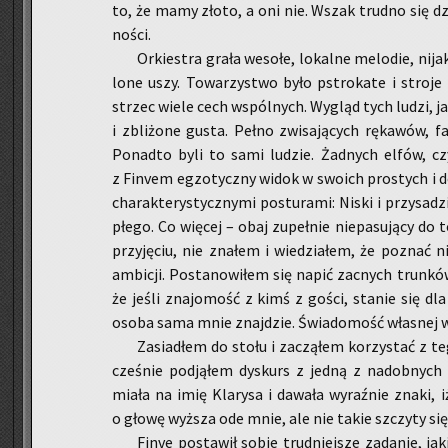
to, że mamy złoto, a oni nie. Wszak trud­no się dzi­w
no­ści.
Or­kie­stra grała we­so­łe, lo­kal­ne me­lo­die, nija
lo­ne uszy. To­wa­rzy­stwo było pstro­ka­te i stro­je
strzec wiele cech wspól­nych. Wy­gląd tych ludzi, ja
i zbli­żo­ne gusta. Pełno zwi­sa­ją­cych rę­ka­wów, fa
Po­nad­to byli to sami lu­dzie. Żad­nych elfów, czy 
z Fi­nvem eg­zo­tycz­ny widok w swo­ich pro­stych i do
cha­rak­te­ry­stycz­ny­mi po­stu­ra­mi: Niski i przy­sa­
płe­go. Co wię­cej – obaj zu­peł­nie nie­pa­su­ją­cy do
przy­ję­ciu, nie zna­łem i wie­dzia­łem, że po­znać 
am­bi­cji. Po­sta­no­wi­łem się napić za­cnych trun­k
że jeśli zna­jo­mość z kimś z gości, sta­nie się dla
osoba sama mnie znaj­dzie. Świa­do­mość wła­snej war
Za­sia­dłem do stołu i za­czą­łem ko­rzy­stać z t
cze­śnie pod­ją­łem dys­kurs z jedną z na­dob­nych 
miała na imię Kla­ry­sa i da­wa­ła wy­raź­nie znaki,
o głowę wyż­sza ode mnie, ale nie takie szczy­ty się 
Finve po­sta­wił sobie trud­niej­sze za­da­nie, ja