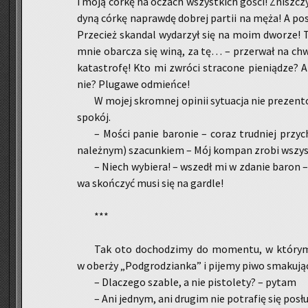
i moją córkę na oczach wszyst­kich gości! Znisz­czy­li­
dy­ną córkę na­praw­dę do­brej par­tii na męża! A pos
Prze­cież skan­dal wy­da­rzył się na moim dwo­rze!
mnie obar­cza się winą, za tę… – prze­rwał na chwi
ka­ta­stro­fę! Kto mi zwró­ci stra­co­ne pie­nią­dze? 
nie? Plu­ga­we od­mień­ce!
W mojej skrom­nej opi­nii sy­tu­acja nie pre­zen­to
spo­kój.
– Mości panie ba­ro­nie – coraz trud­niej przy­ch
na­leż­nym) sza­cun­kiem – Mój kom­pan zrobi wszy
– Niech wy­bie­ra! – wszedł mi w zda­nie baron – S
wa skoń­czyć musi się na gar­dle!
***
Tak oto do­cho­dzi­my do mo­men­tu, w któ­rym 
w obe­rży „Pod­gro­dzian­ka” i pi­je­my piwo sma­ku­ją­
– Dla­cze­go sza­ble, a nie pi­sto­le­ty? – pytam
– Ani jed­nym, ani dru­gim nie po­tra­fię się po­sł