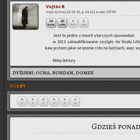
Voj­tas B
męż­czy­zna | 23.03.16, g. 14:12 | znaki: 23709
10
20
0
0
kom
odw
kol
czy
Jest to jedno z moich star­szych opo­wia­dań.
w 2013 za­kwa­li­fi­ko­wa­ne zo­stą­ło do fi­na­łu Li
kaw je­stem jakie wra­że­nie robi na lu­dziach, więc 
Miłej lek­tu­ry
DYŻURNI:
OCHA, BOHDAN, DOMEK
OCENY
0
0
0
0
0
0
1
2
3
4
5
6
Gdzieś ponad