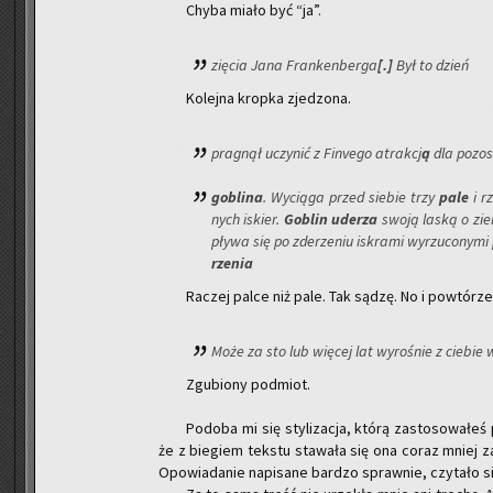
Chyba miało być “ja”.
zię­cia Jana Fran­ken­ber­ga
[.]
Był to dzień
Ko­lej­na krop­ka zje­dzo­na.
pra­gnął uczy­nić z Fi­nve­go atrakcj
ą
dla po­zo­s
go­bli­na
. Wy­cią­ga przed sie­bie trzy
pale
i rz
nych iskier.
Go­blin
ude­rza
swoją laską o zie­m
pły­wa się po zde­rze­niu iskra­mi wy­rzu­co­ny­mi
rze­nia
Ra­czej palce niż pale. Tak sądzę. No i po­wtó­rze­
Może za sto lub wię­cej lat wy­ro­śnie z cie­bie wi
Zgu­bio­ny pod­miot.
Po­do­ba mi się sty­li­za­cja, którą za­sto­so­wa­ł
że z bie­giem tek­stu sta­wa­ła się ona coraz mniej za
Opo­wia­da­nie na­pi­sa­ne bar­dzo spraw­nie, czy­ta­ło si