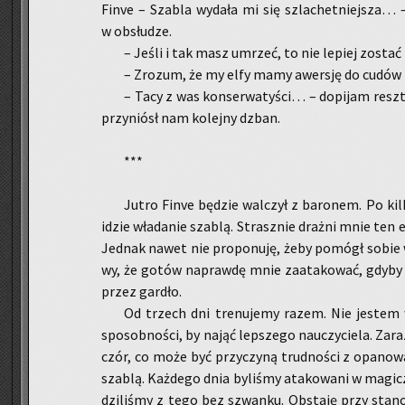
Finve – Sza­bla wy­da­ła mi się szla­chet­niej­sza… 
w ob­słu­dze.
– Jeśli i tak masz umrzeć, to nie le­piej zo­stać
– Zro­zum, że my elfy mamy awer­sję do cudów te
– Tacy z was kon­ser­wa­ty­ści… – do­pi­jam resz
przy­niósł nam ko­lej­ny dzban.
***
Jutro Finve bę­dzie wal­czył z ba­ro­nem. Po ki
idzie wła­da­nie sza­blą. Strasz­nie draż­ni mnie ten 
Jed­nak nawet nie pro­po­nu­ję, żeby po­mógł sobie w
wy, że gotów na­praw­dę mnie za­ata­ko­wać, gdyby 
przez gar­dło.
Od trzech dni tre­nu­je­my razem. Nie je­stem
spo­sob­no­ści, by nająć lep­sze­go na­uczy­cie­la. Za­
czór, co może być przy­czy­ną trud­no­ści z opa­no­wa
sza­blą. Każ­de­go dnia by­li­śmy ata­ko­wa­ni w ma­g
dzi­li­śmy z tego bez szwan­ku. Ob­sta­ję przy sta­n