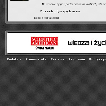
wró­ciw­szy po spę­dze­niu kilku krót­kich, ale 
Prze­sa­da z tym spę­dza­niem.
Bab­ska lo­gi­ka rzą­dzi!
Re­dak­cja
Pre­nu­me­ra­ta
Re­kla­ma
Re­gu­la­min
Po­li­ty­ka p