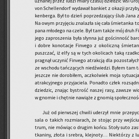
uzna­nej przez ludzi miary czasu) dzie­dzic wsi Groβ
von Schel­len­dorf wy­da­wał ban­kiet z oka­zji przy­b
ken­ber­ga. Był to dzień po­prze­dza­ją­cy ślub Jana z 
Na owym przy­ję­ciu zna­la­zła się cała śmie­tan­ka to­
pana mło­de­go na czele. Był tam także mój druh Finv
jego za­pro­sze­nia była słyn­na już go­ścin­ność ba­r
i dobre ko­no­ta­cje Fi­nve­go z oko­licz­ną śmie­ta
pusz­czać, iż elfy są w tych oko­li­cach taką rzad­k
pra­gnął uczy­nić Fi­nve­go atrak­cją dla po­zo­sta­ły
ze wscho­du tań­czą­cych niedź­wie­dzi. Byłem tam tak
jesz­cze nie do­ro­bi­łem, acz­kol­wiek moja sy­tu­acj
atrak­cyj­ne­go przy­ja­cie­la. Po­nad­to człek roz­są
dzie­dzic, zna­jąc by­strość na­szej rasy, za­wsze wi­d
w gno­mie i chęt­nie na­wią­że z gno­mią spo­łecz­no­śc
Już od pierw­szej chwi­li ude­rzył mnie prze­pych
sala o ta­kich roz­mia­rach, że sto­jąc przy wej­ści
trum, nie mó­wiąc o dru­gim końcu. Stoły suto za­sta
tka­ni­ny, złota i sre­bra, klej­no­ty… Nie­któ­rzy z