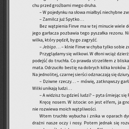
chu przed groź­ba­mi mego druha.
– W po­je­dyn­ku na słowa miał­byś nie­chyb­ne z
– Za­milcz już Spyt­ko…
Bez wąt­pie­nia Finve ma w tej mi­nu­cie wiele do
je­go gar­ła­cza po­zba­wia tego py­szał­ka re­zo­nu. N
wilka, który pę­dził, by go za­gryźć.
–
Je­bi­ga
… – klnie Finve w chyba tylko sobie zna
Przy­glą­da­my się wil­ko­wi. W dłoni wciąż dzier­żę
po­dejść do tru­chła. Co praw­da strze­li­łem z bli­s
ma­ta. Od­rzu­ci­ło be­stię na do­brych kilka kro­ków.
Na jed­no­li­tej, czar­nej sier­ści od­zna­cza­ją się dziu
– Dziw­ne rze­czy… – mówię, za­tknąw­szy gar­
Wilki uni­ka­ją ludzi…
– A wi­dzisz tu gdzieś ludzi? – pyta śmie­jąc się 
Kręcę nosem. W isto­cie: on jest elfem, ja gn
nie roz­wie­wa moich wąt­pli­wo­ści.
Wtem tru­chło wy­bu­cha i znika w opa­rach dy
draż­ni nasze oczy i nosy. Potem jed­nak się roz­wie­