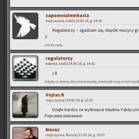
za­po­mnia­lem­ha­sla
męż­czy­zna, Łódź | 24.03.16, g. 14:16
Re­gu­la­to­rzy – zga­dzam się, do­pó­ki mu­zy­cy gr
;)
nie da rady
re­gu­la­to­rzy
ko­bie­ta, Łódź | 24.03.16, g. 14:42
;-)
Gdyby ci, któ­rzy źle o mnie myślą, wie­dzie­li co ja o nich myślę
Voj­tas B
męż­czy­zna | 29.03.16, g. 12:23
Dzię­ki bar­dzo za wy­tknię­cie błę­dów. Fak­tycz­n
Po­pra­wię nie­ba­wem.
Nevaz
męż­czy­zna, Rumia | 31.03.16, g. 15:37