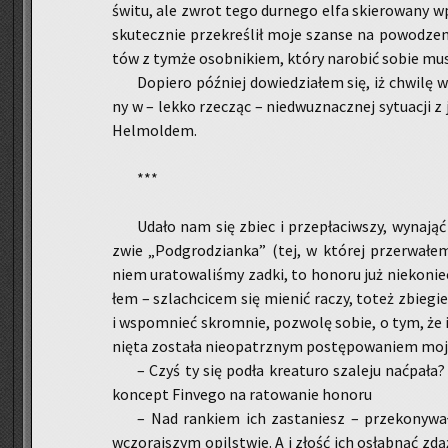
świtu, ale zwrot tego dur­ne­go elfa skie­ro­wa­ny w
sku­tecz­nie prze­kre­ślił moje szan­se na po­wo­dze­
tów z tymże osob­ni­kiem, który na­ro­bić sobie mu­
Do­pie­ro póź­niej do­wie­dzia­łem się, iż chwi­lę 
ny w – lekko rze­cząc – nie­dwu­znacz­nej sy­tu­acj
Hel­mol­dem.
***
Udało nam się zbiec i prze­pła­ciw­szy, wy­na­ją
zwie „Pod­gro­dzian­ka” (tej, w któ­rej prze­rwa­ł
niem ura­to­wa­li­śmy zadki, to ho­no­ru już nie­ko­ni
łem – szlach­ci­cem się mie­nić raczy, toteż zbie­gie
i wspo­mnieć skrom­nie, po­zwo­lę sobie, o tym, że i
nię­ta zo­sta­ła nie­opatrz­nym po­stę­po­wa­niem mo­je
– Czyś ty się podła kre­atu­ro sza­le­ju na­ćpa­ł
kon­cept Fi­nve­go na ra­to­wa­nie ho­no­ru
– Nad ran­kiem ich za­sta­niesz – prze­ko­ny­w
wczo­raj­szym opil­stwie. A i złość ich osłab­nąć zdą