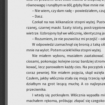
rów­no­wa­gę i ru­nął­bym w dół, gdyby Nae mnie nie z
– Nie wiem, czy dam radę – po­wie­dzia­łem, czu­j
– Dasz.
Cze­kał na nas kil­ka­na­ście stop­ni wyżej. Pus
rza­nej, czar­nej maski. Szaty isto­ty, po­strzę­pio­n
wie­trze. Uzbro­jo­ny był we włócz­nię, iden­tycz­ną j
– Ro­zu­miem, że nie po­zwo­lisz mi przejść – od
W od­po­wie­dzi za­mach­nął się bro­nią z taką sił
mnie na wylot. Potem uciekł kilka stop­ni wyżej.
Nie mia­łem wy­bo­ru, mu­sia­łem za­ata­ko­wa
cio­sa­mi, po­ko­nu­jąc ko­lej­ne coraz bar­dziej stro­
ko­wać, lecz pa­ro­wa­łem każdy cios. Na po­czą­tek d
coraz pew­niej. Nie mia­łem po­ję­cia, skąd wzię­ła 
Czu­łem, jakby włócz­nia stała się moją trze­cią ręk
dział­bym na grot le­cą­cą muchę. A co naj­lep­sze
prze­ciw­ni­ka.
I wtedy się po­tkną­łem. Włócz­nia wy­pa­dła mi z
ma­cha­łem rę­ko­ma, pró­bu­jąc zła­pać się cze­go­ko