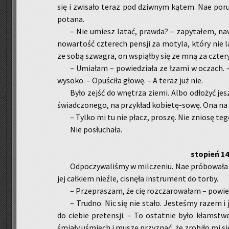
się i zwi­sa­ło teraz pod dziw­nym kątem. Nae po­ru­s
po­ta­na.
– Nie umiesz latać, praw­da? – za­py­ta­łem, nawe
no­war­tość czte­rech pen­sji za mo­ty­la, który nie
ze sobą szwa­gra, on wspiął­by się ze mną za czte­r
– Umia­łam – po­wie­dzia­ła ze łzami w oczach.
wy­so­ko. – Opu­ści­ła głowę. – A teraz już nie.
Było zejść do wnę­trza ziemi. Albo odło­żyć jesz
świad­czo­ne­go, na przy­kład ko­bie­tę-so­wę. Ona na 
– Tylko mi tu nie płacz, pro­szę. Nie znio­sę teg
Nie po­słu­cha­ła.
sto­pień 1
Od­po­czy­wa­li­śmy w mil­cze­niu. Nae pró­bo­wa­ła
jej cał­kiem nie­źle, ci­snę­ła in­stru­ment do torby.
– Prze­pra­szam, że cię roz­cza­ro­wa­łam – po­wie­
– Trud­no. Nic się nie stało. Je­ste­śmy razem 
do cie­bie pre­ten­sji. – To ostat­nie było kłam­st
śmia­ły uśmiech i muszę przy­znać, że zro­bi­ło mi si