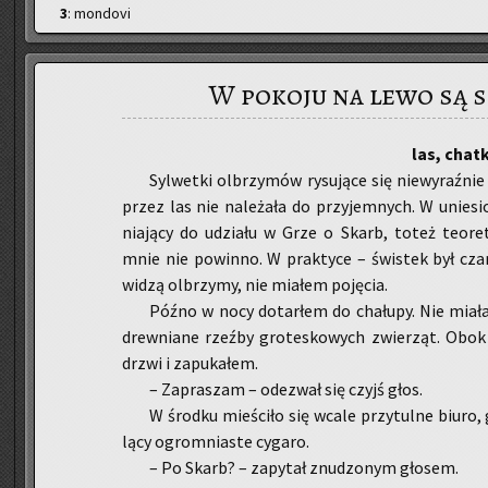
3
: mondovi
W pokoju na lewo są 
las, chat­
Syl­wet­ki ol­brzy­mów ry­su­ją­ce się nie­wy­raź­
przez las nie na­le­ża­ła do przy­jem­nych. W unie­si
nia­ją­cy do udzia­łu w Grze o Skarb, toteż teo­r
mnie nie po­win­no. W prak­ty­ce – świ­stek był czar­
widzą ol­brzy­my, nie mia­łem po­ję­cia.
Późno w nocy do­tar­łem do cha­łu­py. Nie miała 
drew­nia­ne rzeź­by gro­te­sko­wych zwie­rząt. Obok ż
drzwi i za­pu­ka­łem.
– Za­pra­szam – ode­zwał się czyjś głos.
W środ­ku mie­ści­ło się wcale przy­tul­ne biuro, 
lą­cy ogrom­nia­ste cy­ga­ro.
– Po Skarb? – za­py­tał znu­dzo­nym gło­sem.