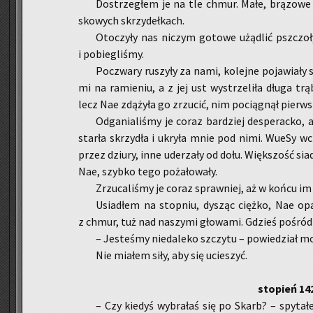
Do­strze­głem je na tle chmur. Małe, brą­zo­we i 
sko­wych skrzy­deł­kach.
Oto­czy­ły nas ni­czym go­to­we użą­dlić psz­czo­
i po­bie­gli­śmy.
Po­czwa­ry ru­szy­ły za nami, ko­lej­ne po­ja­wia­ł
mi na ra­mie­niu, a z jej ust wy­strze­li­ła długa tr
lecz Nae zdą­ży­ła go zrzu­cić, nim po­cią­gnął pierw­s
Od­ga­nia­li­śmy je coraz bar­dziej de­spe­rac­ko
star­ła skrzy­dła i ukry­ła mnie pod nimi. WueSy wciąż
przez dziu­ry, inne ude­rza­ły od dołu. Więk­szość sia­d
Nae, szyb­ko tego po­ża­ło­wa­ły.
Zrzu­ca­li­śmy je coraz spraw­niej, aż w końcu im 
Usia­dłem na stop­niu, dy­sząc cięż­ko, Nae op
z chmur, tuż nad na­szy­mi gło­wa­mi. Gdzieś po­śród b
– Je­ste­śmy nie­da­le­ko szczy­tu – po­wie­dział m
Nie mia­łem siły, aby się ucie­szyć.
sto­pień 14
– Czy kie­dyś wy­bra­łaś się po Skarb? – spy­ta­ł