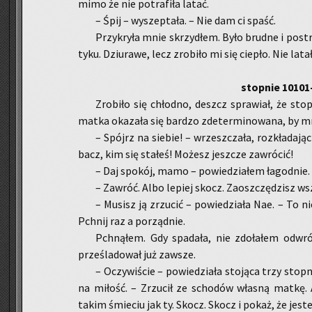
mimo że nie po­tra­fi­ła latać.
– Śpij – wy­szep­ta­ła. – Nie dam ci spaść.
Przy­kry­ła mnie skrzy­dłem. Było brud­ne i po­st
ty­ku. Dziu­ra­we, lecz zro­bi­ło mi się cie­pło. Nie la­t
stop­nie 10101
Zro­bi­ło się chłod­no, deszcz spra­wiał, że stop
matka oka­za­ła się bar­dzo zde­ter­mi­no­wa­na, by mn
– Spójrz na sie­bie! – wrzesz­cza­ła, roz­kła­da­
bacz, kim się sta­łeś! Mo­żesz jesz­cze za­wró­cić!
– Daj spo­kój, mamo – po­wie­dzia­łem ła­god­nie.
– Za­wróć. Albo le­piej skocz. Za­osz­czę­dzisz w
– Mu­sisz ją zrzu­cić – po­wie­dzia­ła Nae. – To
Pchnij raz a po­rząd­nie.
Pchną­łem. Gdy spa­da­ła, nie zdo­ła­łem od­w
prze­śla­do­wał już za­wsze.
– Oczy­wi­ście – po­wie­dzia­ła sto­ją­ca trzy stop
na mi­łość. – Zrzu­cił ze scho­dów wła­sną matkę
takim śmie­ciu jak ty. Skocz. Skocz i pokaż, że je­st