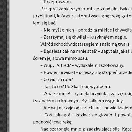
– Prze­pra­szam.
Prze­pra­sza­nie szyb­ko mi się znu­dzi­ło. Było i
prze­kli­na­li, któ­ryś ze stop­ni wy­cią­gnął rękę go
łem się bać.
– Nie myśl o nich – po­ra­dzi­ła mi Nae i chwy­ci­ł
– Za­trzy­maj się chwi­lę! – krzyk­ną­łem nagle.
Wśród scho­dów do­strze­głem zna­jo­mą twarz.
– Bę­dziesz tak na mnie stał? – za­py­ta­ła jakaś b
ści­łem jej słowa mimo uszu.
– Wuj… Al­fred? – wy­du­ka­łem zszo­ko­wa­ny.
– Ha­wier, urwi­sie! – ucie­szył się sto­pień prze
– Co wuj tu robi?
– Jak to co? Po Skarb się wy­bra­łem.
– Złaź ze mnie! – ryk­nę­ła brzy­du­la i za­czę­ła 
i sta­ną­łem na krew­nym. Był cał­kiem wy­god­ny.
– Ale wuj nie żyje od trzech lat – po­wie­dzia­łem 
– Coś ta­kie­go! – zdzi­wił się gło­śno. I po­wo­l
pod­no­sić lewą rękę.
Nae szarp­nę­ła mnie z za­dzi­wia­ją­cą siłą. Ką