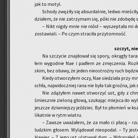
jak to motyl.
Scho­dy zwę­zi­ły się ab­sur­dal­nie, ledwo mie­ści
dzia­łem, że nie za­trzy­mam się, póki nie zdo­bę­dę s
– Nikt nigdy mnie nie niósł – wy­szep­ta­ła mi d
zo­sta­wia­li. – Po czym stra­ci­ła przy­tom­ność.
szczyt, ni
Na szczy­cie znaj­do­wał się spory, okrą­gły taras
łem wy­god­nie Nae i pa­dłem ze zmę­cze­nia. Roz­
skim, bez obawy, że jeden nie­ostroż­ny ruch bę­dzie 
Kiedy otwo­rzy­łem oczy, Nae sie­dzia­ła przy mni
schła, naj­wi­docz­niej rana nie była tak groź­na, jak s
Nie zdą­ży­łem nawet otwo­rzyć ust, gdy z chmur 
śmiesz­nie zie­lo­ną głową, szu­ka­jąc miej­sca do wy­lą
jesz­cze dziw­niej­szy jeź­dziec. Był to pło­mień w kszt
li­kat­nie w rytm wia­tru.
– Za­wsze uwa­ża­łem, że za mało ci płacą – rzu­
ludz­kim gło­sem. Wy­lą­do­wał nie­opo­dal. – Ty je­
Ha­wier. – Z jego ust ula­ty­wał dym. – Wdra­pa­łeś