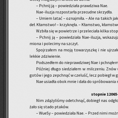
– Pchnij ją – po­wie­dzia­ła praw­dzi­wa Nae.
Nae-ilu­zja roz­po­star­ła prze­cud­ne skrzy­dła.
– Umiem latać – oznaj­mi­ła. – Ale na ta­kich j
deł. Kłam­stwo! – krzyk­nę­ła. – Kłam­stwo, kłam­stw
Wzbi­ła się w po­wie­trze i prze­le­cia­ła kilka stop­
– Pchnij ją – po­wie­dzia­ła Nae-ilu­zja, wska­zu
mio­na i po­le­ci­my na szczyt.
Spoj­rza­łem na moją to­wa­rzysz­kę i nie uj­rza­
lek­kie zdzi­wie­nie.
Pod­sze­dłem do nie­praw­dzi­wej Nae i pchną­łem j
Póź­niej długo sie­dzia­łem w mil­cze­niu. Znów 
gotów i jego ze­pchnąć w cze­luść, lecz po­biegł w g
Nae usia­dła obok mnie i dała do spró­bo­wa­nia 
stop­nie 12065
Nim zdą­ży­li­śmy ode­tchnąć, do­biegł nas od­gło
ża­ło się stado pta­ków.
– WueSy – po­wie­dzia­ła Nae. – Przed nimi możn