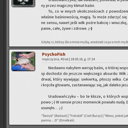
ny przez ma­gicz­ny kli­mat baśni.
To, co w in­nych oko­licz­no­ściach z po­wo­dze
wła­śnie ba­śnio­wo­ścią, magią. Tu może zda­rzyć się
ne sensu, nawet jeśli wilk pożre bab­cię i wnucz­kę, a
panie, całe, żywe i zdro­we.
;-)
Gdyby ci, któ­rzy źle o mnie myślą, wie­dzie­li co ja o nich myślę
Psy­cho­Fish
męż­czy­zna, 45 lat | 18.05.16, g. 17:14
Nie­daw­no na­by­łem wer­sję baśni, o któ­rej wspo­
sji do­cho­dzi do jesz­cze więk­sze­go ab­sur­du: Wilk z
drwal, który wy­wi­ja­jąc sie­kier­ką, pło­szy wilka. Cał
i krę­ci­ła gło­wa­mi, za­sta­na­wia­jąc się, jak da­le­ko 
Ura­do­wań­czy­ku – bo te kli­sze, o któ­rych wsp
po­wo ;-) W sen­sie przez mo­men­cik po­wia­ło nudą. D
usu­nę­ło… ;-)
"Świ­ryb" (Ba­ilo­ut) | "Fi­sho­lof." (Cień Burzy) | "Wiesz, je­steś 
par­nia... :D" (Emel­ka­li)