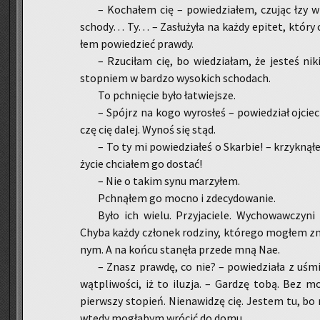
– Ko­cha­łem cię – po­wie­dzia­łem, czu­jąc łzy 
scho­dy… Ty… – Za­słu­ży­ła na każdy epi­tet, który ci
łem po­wie­dzieć praw­dy.
– Rzu­ci­łam cię, bo wie­dzia­łam, że je­steś ni
stop­niem w bar­dzo wy­so­kich scho­dach.
To pchnię­cie było ła­twiej­sze.
– Spójrz na kogo wy­ro­słeś – po­wie­dział oj­cie
czę cię dalej. Wynoś się stąd.
– To ty mi po­wie­dzia­łeś o Skar­bie! – krzyk­ną­
życie chcia­łem go do­stać!
– Nie o takim synu ma­rzy­łem.
Pchną­łem go mocno i zde­cy­do­wa­nie.
Było ich wielu. Przy­ja­cie­le. Wy­cho­waw­czy­ni 
Chyba każdy czło­nek ro­dzi­ny, któ­re­go mo­głem zn
nym. A na końcu sta­nę­ła przede mną Nae.
– Znasz praw­dę, co nie? – po­wie­dzia­ła z uś
wąt­pli­wo­ści, iż to ilu­zja. – Gar­dzę tobą. Bez
pierw­szy sto­pień. Nie­na­wi­dzę cię. Je­stem tu, bo m
wtedy mo­gła­bym wró­cić do domu.