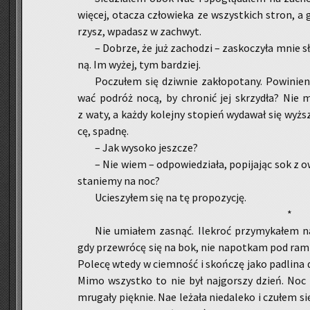
wię­cej, ota­cza czło­wie­ka ze wszyst­kich stron, a 
rzysz, wpa­dasz w za­chwyt.
– Do­brze, że już za­cho­dzi – za­sko­czy­ła mnie 
ną. Im wyżej, tym bar­dziej.
Po­czu­łem się dziw­nie za­kło­po­ta­ny. Po­wi­nie
wać po­dróż nocą, by chro­nić jej skrzy­dła? Nie 
z waty, a każdy ko­lej­ny sto­pień wy­da­wał się wyż­
cę, spad­nę.
– Jak wy­so­ko jesz­cze?
– Nie wiem – od­po­wie­dzia­ła, po­pi­ja­jąc sok z 
sta­nie­my na noc?
Ucie­szy­łem się na tę pro­po­zy­cję.
*
Nie umia­łem za­snąć. Ile­kroć przy­my­ka­łem na
gdy prze­wró­cę się na bok, nie na­po­tkam pod ra­mi
Po­le­cę wtedy w ciem­ność i skoń­czę jako pa­dli­na 
Mimo wszyst­ko to nie był naj­gor­szy dzień. Noc r
mru­ga­ły pięk­nie. Nae le­ża­ła nie­da­le­ko i czu­łem si