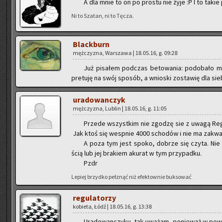
A dla mnie to on po pro­stu nie żyje :P I to takie
Ni to Sza­tan, ni to Tęcza.
Black­burn
męż­czy­zna, War­sza­wa | 18.05.16, g. 09:28
Już pi­sa­łem pod­czas be­to­wa­nia: po­do­ba­ło mi 
pre­tu­ję na swój spo­sób, a wnio­ski zo­sta­wię dla sie­
ura­do­wan­czyk
męż­czy­zna, Lu­blin | 18.05.16, g. 11:05
Przede wszyst­kim nie zgo­dzę sie z uwagą Re­gu­l
Jak ktoś się we­sp­nie 4000 scho­dów i nie ma za­kwa­
A poza tym jest spoko, do­brze się czyta. Nie wi
ścią lub jej bra­kiem aku­rat w tym przy­pad­ku.
Pzdr
Le­piej brzyd­ko peł­znąć niż efek­tow­nie buk­so­wać
re­gu­la­to­rzy
ko­bie­ta, Łódź | 18.05.16, g. 13:38
Ura­do­wan­czy­ku, tak uwa­żam, po­nie­waż w pe­w