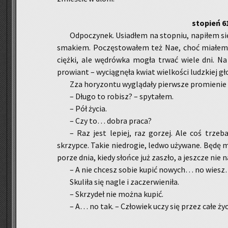
sto­pień 6
Od­po­czy­nek. Usia­dłem na stop­niu, na­pi­łem si
sma­kiem. Po­czę­sto­wa­łem też Nae, choć mia­łem n
cięż­ki, ale wę­drów­ka mogła trwać wiele dni. Na
pro­wiant – wy­cią­gnę­ła kwiat wiel­ko­ści ludz­kiej gł
Zza ho­ry­zon­tu wy­glą­da­ły pierw­sze pro­mie­nie 
– Długo to ro­bisz? – spy­ta­łem.
– Pół życia.
– Czy to… dobra praca?
– Raz jest le­piej, raz go­rzej. Ale coś trze­
skrzyp­ce. Takie nie­dro­gie, ledwo uży­wa­ne. Będę 
porze dnia, kiedy słoń­ce już za­szło, a jesz­cze nie n
– A nie chcesz sobie kupić no­wych… no wies
Sku­li­ła się nagle i za­czer­wie­ni­ła.
– Skrzy­deł nie można kupić.
– A… no tak. – Czło­wiek uczy się przez całe życ