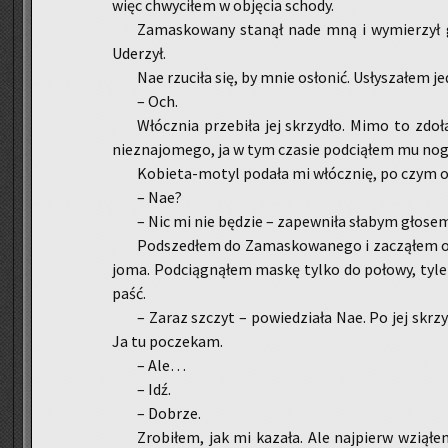
więc chwy­ci­łem w ob­ję­cia scho­dy.
Za­ma­sko­wa­ny sta­nął nade mną i wy­mie­rzy
Ude­rzył.
Nae rzu­ci­ła się, by mnie osło­nić. Usły­sza­łem je­
– Och.
Włócz­nia prze­bi­ła jej skrzy­dło. Mimo to zdo­ł
nie­zna­jo­me­go, ja w tym cza­sie pod­cią­łem mu nog
Ko­bie­ta-mo­tyl po­da­ła mi włócz­nię, po czym osu
– Nae?
– Nic mi nie bę­dzie – za­pew­ni­ła sła­bym gło­se
Pod­sze­dłem do Za­ma­sko­wa­ne­go i za­czą­łem 
jo­ma. Pod­cią­gną­łem maskę tylko do po­ło­wy, tyle 
paść.
– Zaraz szczyt – po­wie­dzia­ła Nae. Po jej skrzy­
Ja tu po­cze­kam.
– Ale…
– Idź.
– Do­brze.
Zro­bi­łem, jak mi ka­za­ła. Ale naj­pierw wzią­łe