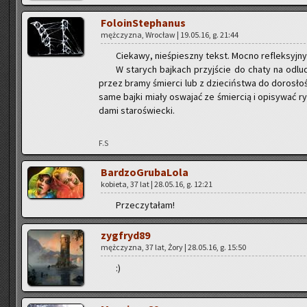
Fo­lo­in­Ste­pha­nus
męż­czy­zna, Wro­cław | 19.05.16, g. 21:44
Cie­ka­wy, nie­śpiesz­ny tekst. Mocno re­flek­syj­ny
W sta­rych baj­kach przyj­ście do chaty na od­lu­d
przez bramy śmier­ci lub z dzie­ciń­stwa do do­ro­sło­ś
same bajki miały oswa­jać ze śmier­cią i opi­sy­wać ry­
da­mi sta­ro­świec­ki.
F.S
Bar­dzo­Gru­ba­Lo­la
ko­bie­ta, 37 lat | 28.05.16, g. 12:21
Prze­czy­ta­łam!
zyg­fry­d89
męż­czy­zna, 37 lat, Żory | 28.05.16, g. 15:50
:)