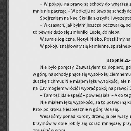
– W po­ko­ju na prawo są scho­dy do wnę­trza zie
mnie nie pa­trząc. – W po­ko­ju na lewo są scho­dy d
Spoj­rza­łem na Nae. Sku­li­ła skrzy­dła i wy­szep­ta
– W cza­sach, jak byłam jesz­cze po­czwar­ką, sc
to pew­nie dużo się zmie­ni­ło. Le­piej do nieba.
W sumie lo­gicz­ne. Motyl. Niebo. Po­szli­śmy na
W po­ko­ju znaj­do­wa­ły się ka­mien­ne, spi­ral­ne sch
stop­nie 21
Nie było po­rę­czy. Za­uwa­ży­łem to do­pie­ro, 
w górę, na scho­dy pnące się wy­so­ko ku ciem­ne­mu 
dusz­kę z chmur. Nie mia­łem lęku wy­so­ko­ści, ale 
na. Czy mo­głem wró­cić i wy­brać pokój na prawo? S
– Tam też idzie spaść – po­wie­dzia­ła. – A do tego
Nie mia­łem lęku wy­so­ko­ści, za to po­twor­ną kl
Krok po kroku. Nie­spiesz­nie w górę. Uda się.
We­szli­śmy ponad ko­ro­ny drzew, ja pierw­szy,
brzy­mów w dole ro­bi­ły się coraz mniej­sze, przy­
zmie­ścić w dłoni.