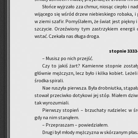
Słoń­ce wyj­rza­ło zza chmur, nio­sąc cie­pło i na­d
wi­ją­ce­go się wśród drzew nie­bie­skie­go ro­ba­ka, i 
w ziemi sza­fir. Po­my­śla­łem, że świat jest pięk­ny 
szczy­cie. Orzeź­wio­ny tym za­strzy­kiem ener­gii
wstać. Cze­ka­ła nas długa droga.
stop­nie 3333
– Mu­sisz po nich przejść.
Czy to jakiś żart? Ka­mien­ne stop­nie zo­sta­ły 
głów­nie męż­czyzn, lecz było i kilka ko­biet. Le­że­li
środ­ka spi­ra­li.
Nae ru­szy­ła pierw­sza. Była drob­niut­ka, stą­pa­
sto­wał prze­ciw­ko do­ty­ko­wi jej stóp. Mia­łem dz
tak wy­ro­zu­mia­li.
Pierw­szy sto­pień – brzu­cha­ty ru­dzie­lec w śr
gdy na nim sta­ną­łem.
– Prze­pra­szam – po­wie­dzia­łem.
Drugi był młody męż­czy­zna w skó­rza­nym płasz