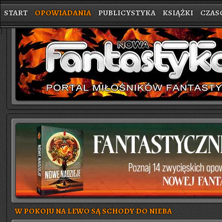
START
OPOWIADANIA
PUBLICYSTYKA
KSIĄŻKI
CZAS
}
W POKOJU NA LEWO SĄ SCHODY DO NIEBA