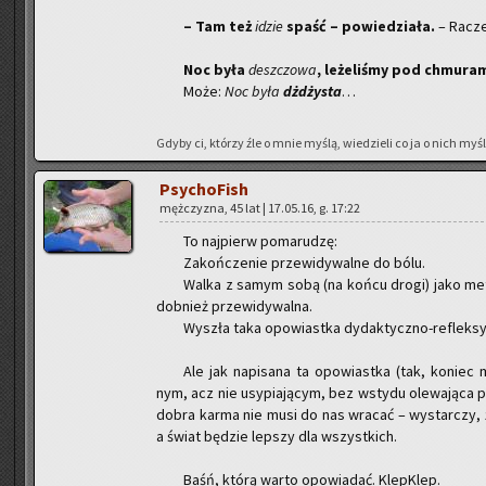
– Tam też
idzie
spaść – po­wie­dzia­ła.
– Ra­cz
Noc była
desz­czo­wa
, le­że­li­śmy pod chmu­ra­
Może:
Noc była
dżdży­sta
…
Gdyby ci, któ­rzy źle o mnie myślą, wie­dzie­li co ja o nich myślę
Psy­cho­Fish
męż­czy­zna, 45 lat | 17.05.16, g. 17:22
To naj­pierw po­ma­ru­dzę:
Za­koń­cze­nie prze­wi­dy­wal­ne do bólu.
Walka z samym sobą (na końcu drogi) jako me­ta­fo­
dob­nież prze­wi­dy­wal­na.
Wy­szła taka opo­wiast­ka dy­dak­tycz­no-re­flek­syj
Ale jak na­pi­sa­na ta opo­wiast­ka (tak, ko­niec 
nym, acz nie usy­pia­ją­cym, bez wsty­du ole­wa­ją­ca pa
dobra karma nie musi do nas wra­cać – wy­star­czy, ż
a świat bę­dzie lep­szy dla wszyst­kich.
Baśń, którą warto opo­wia­dać. Klep­Klep.