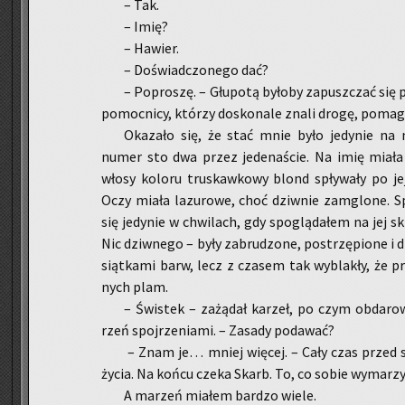
– Tak.
– Imię?
– Ha­wier.
– Do­świad­czo­ne­go dać?
– Po­pro­szę. – Głu­po­tą by­ło­by za­pusz­czać si
po­moc­ni­cy, któ­rzy do­sko­na­le znali drogę, po­ma­ga­
Oka­za­ło się, że stać mnie było je­dy­nie na na
numer sto dwa przez je­de­na­ście. Na imię miała N
włosy ko­lo­ru tru­skaw­ko­wy blond spły­wa­ły po je
Oczy miała la­zu­ro­we, choć dziw­nie za­mglo­ne. Spra
się je­dy­nie w chwi­lach, gdy spo­glą­da­łem na jej skrz
Nic dziw­ne­go – były za­bru­dzo­ne, po­strzę­pio­ne i d
siąt­ka­mi barw, lecz z cza­sem tak wy­bla­kły, że prz
nych plam.
– Świ­stek – za­żą­dał ka­rzeł, po czym ob­da­ro­w
rzeń spoj­rze­nia­mi. – Za­sa­dy po­da­wać?
– Znam je… mniej wię­cej. – Cały czas przed sie­
życia. Na końcu czeka Skarb. To, co sobie wy­ma­rzy
A ma­rzeń mia­łem bar­dzo wiele.