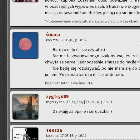
w oszczęd­nych wy­po­wie­dziach. Strasz­li­wie dłu­g
mi się ze­sta­wie­nie bo­ha­te­rów, pa­su­ją do sie­bie ide
"Po opa­no­wa­niu warsz­ta­tu na­le­ży go wy­rzu­cić przez okno". Vi
śnią­ca
ko­bie­ta | 17.05.16, g. 10:32
Bar­dzo miło mi się czy­ta­ło :)
Nie ma tu zwa­rio­wa­ne­go sza­leń­stwa, jest sza­
chwy­ta za serce i jed­no­cze­śnie zmu­sza do my­śle­n
Nie będę się roz­pi­sy­wać, bo nie mam się do c
umiem. Po pro­stu bar­dzo mi się po­do­ba­ło.
Pi­sa­nie to la­ta­nie we śnie - N.G.
zyg­fry­d89
męż­czy­zna, 37 lat, Żory | 17.05.16, g. 15:01
Dzię­ku­ję za opi­nie i ser­dusz­ko :)
Ten­sza
ko­bie­ta | 17.05.16, g. 16:11