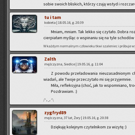
sobie swo­ich bli­skich, któ­rzy czują wstyd i roz­cza­r
tu i tam
ko­bie­ta | 18.05.16, g. 20:39
Mniam, mniam. Tak lekko się czy­ta­ło. Dobra roz­
cier­pia­łam my­śląc o wspi­na­niu się na tyle scho­dó
W każ­dym nor­malnym czło­wie­ku tkwi sza­leniec i próbu­je wy
Zalth
męż­czy­zna, Sie­dl­ce | 19.05.16, g. 11:04
Z po­wo­du prze­ła­do­wa­nia nie­uza­sad­nio­nym
wia­dań, ale Twoje prze­czy­ta­ło mi się przy­jem­nie.
Miła, re­flek­syj­na (choć, jak to wspo­mnia­no, tro
Po­zdra­wiam. :)
/ᐠ｡ꞈ｡ᐟ\
zyg­fry­d89
męż­czy­zna, 37 lat, Żory | 19.05.16, g. 20:38
Dzię­ku­ję ko­lej­nym czy­tel­ni­kom za wi­zy­tę :)