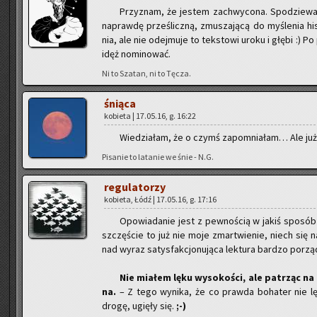
Przy­znam, że je­stem za­chwy­co­na. Spo­dzie­wa­
na­praw­dę prze­ślicz­ną, zmu­sza­ją­cą do my­śle­nia hi
nia, ale nie odej­mu­je to tek­sto­wi uroku i głębi :) P
idęż no­mi­no­wać.
Ni to Sza­tan, ni to Tęcza.
śnią­ca
ko­bie­ta | 17.05.16, g. 16:22
Wie­dzia­łam, że o czymś za­po­mnia­łam… Ale już 
Pi­sa­nie to la­ta­nie we śnie - N.G.
re­gu­la­to­rzy
ko­bie­ta, Łódź | 17.05.16, g. 17:16
Opo­wia­da­nie jest z pew­no­ścią w jakiś spo­sób 
szczę­ście to już nie moje zmar­twie­nie, niech się nad
nad wyraz sa­tys­fak­cjo­nu­ją­ca lek­tu­ra bar­dzo po­rz
Nie mia­łem lęku wy­so­ko­ści, ale pa­trząc na 
na.
– Z tego wy­ni­ka, że co praw­da bo­ha­ter nie lęka
drogę, ugię­ły się.
;-)