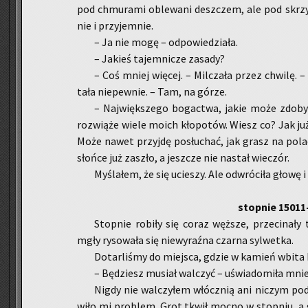
pod chmu­ra­mi ob­le­wa­ni desz­czem, ale pod skrz
nie i przy­jem­nie.
– Ja nie mogę – od­po­wie­dzia­ła.
– Ja­kieś ta­jem­ni­cze za­sa­dy?
– Coś mniej wię­cej. – Mil­cza­ła przez chwi­lę.
ta­ła nie­pew­nie. – Tam, na górze.
– Naj­więk­sze­go bo­gac­twa, jakie może zdo­by
roz­wią­że wiele moich kło­po­tów. Wiesz co? Jak już
Może nawet przyj­dę po­słu­chać, jak grasz na po­la
słoń­ce już za­szło, a jesz­cze nie na­stał wie­czór.
My­śla­łem, że się ucie­szy. Ale od­wró­ci­ła głowę i 
stop­nie 15011
Stop­nie ro­bi­ły się coraz węż­sze, prze­ci­na­
mgły ry­so­wa­ła się nie­wy­raź­na czar­na syl­wet­ka.
Do­tar­li­śmy do miej­sca, gdzie w ka­mień wbita 
– Bę­dziesz mu­siał wal­czyć – uświa­do­mi­ła mni
Nigdy nie wal­czy­łem włócz­nią ani ni­czym po­d
wi­ło mi pro­blem. Grot tkwił mocno w stop­niu, a 