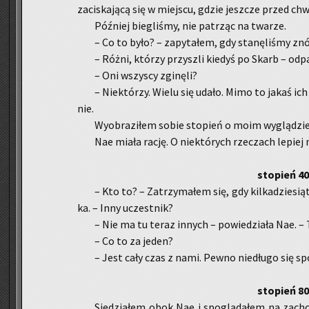
za­ci­ska­ją­cą się w miej­scu, gdzie jesz­cze przed ch
Póź­niej bie­gli­śmy, nie pa­trząc na twa­rze.
– Co to było? – za­py­ta­łem, gdy sta­nę­li­śmy zn
– Różni, któ­rzy przy­szli kie­dyś po Skarb – od­p
– Oni wszy­scy zgi­nę­li?
– Nie­któ­rzy. Wielu się udało. Mimo to jakaś ich 
nie.
Wy­obra­zi­łem sobie sto­pień o moim wy­glą­dzie 
Nae miała rację. O nie­któ­rych rze­czach le­piej 
sto­pień 4
– Kto to? – Za­trzy­ma­łem się, gdy kil­ka­dzie­sią
ka. – Inny uczest­nik?
– Nie ma tu teraz in­nych – po­wie­dzia­ła Nae. – 
– Co to za jeden?
– Jest cały czas z nami. Pewno nie­dłu­go się spo
sto­pień 8
Sie­dzia­łem obok Nae i spo­glą­da­łem na za­cho