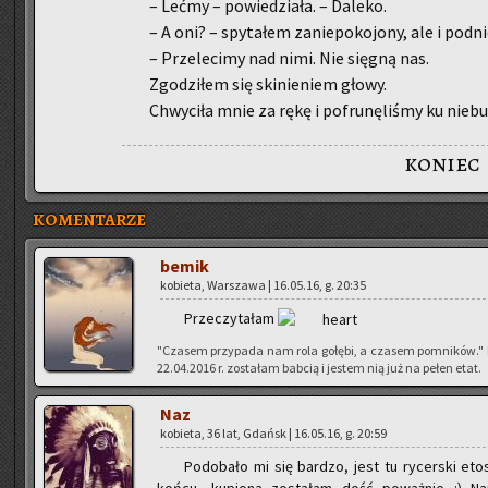
– Lećmy – po­wie­dzia­ła. – Da­le­ko.
– A oni? – spy­ta­łem za­nie­po­ko­jo­ny, ale i pod­n
– Prze­le­ci­my nad nimi. Nie się­gną nas.
Zgo­dzi­łem się ski­nie­niem głowy.
Chwy­ci­ła mnie za rękę i po­fru­nę­li­śmy ku niebu
koniec
KOMENTARZE
bemik
ko­bie­ta, War­sza­wa | 16.05.16, g. 20:35
Prze­czy­ta­łam
"Cza­sem przy­pa­da nam rola go­łę­bi, a cza­sem po­mni­ków."
22.04.2016 r. zo­sta­łam bab­cią i je­stem nią już na pełen etat.
Naz
ko­bie­ta, 36 lat, Gdańsk | 16.05.16, g. 20:59
Po­do­ba­ło mi się bar­dzo, jest tu ry­cer­ski et
końcu, ku­pio­na zo­sta­łam dość po­waż­nie :) Na­pi