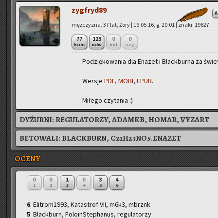
zyg­fry­d89
A
męż­czy­zna, 37 lat, Żory | 16.05.16, g. 20:01 | znaki: 19627
77
123
0
0
kom
odw
kol
czy
Po­dzię­ko­wa­nia dla Ena­zet i Black­bur­na za świe
Wer­sje
PDF
,
MOBI
,
EPUB
.
Mi­łe­go czy­ta­nia :)
DYŻURNI:
REGULATORZY, ADAMKB, HOMAR, VYZART
BETOWALI:
BLACKBURN
,
C21H23NO5.ENAZET
OCENY
0
0
1
0
3
4
1
2
3
4
5
6
6
: Elitrom1993, Katastrof VII, m6k3, mbrznk
5
: Blackburn, FoloinStephanus, regulatorzy