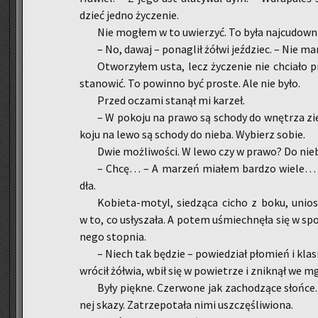
dzieć jedno ży­cze­nie.
Nie mo­głem w to uwie­rzyć. To była naj­cu­dow­n
– No, dawaj – po­na­glił żółwi jeź­dziec. – Nie ma
Otwo­rzy­łem usta, lecz ży­cze­nie nie chcia­ło p
sta­no­wić. To po­win­no być pro­ste. Ale nie było.
Przed ocza­mi sta­nął mi ka­rzeł.
– W po­ko­ju na prawo są scho­dy do wnę­trza zi
ko­ju na lewo są scho­dy do nieba. Wy­bierz sobie.
Dwie moż­li­wo­ści. W lewo czy w prawo? Do nieb
– Chcę… – A ma­rzeń mia­łem bar­dzo wiele… –
dła.
Ko­bie­ta-mo­tyl, sie­dzą­ca cicho z boku, unio­s
w to, co usły­sza­ła. A potem uśmiech­nę­ła się w spo
ne­go stop­nia.
– Niech tak bę­dzie – po­wie­dział pło­mień i kla­s
wró­cił żół­wia, wbił się w po­wie­trze i znik­nął we m
Były pięk­ne. Czer­wo­ne jak za­cho­dzą­ce słoń­ce.
nej skazy. Za­trze­po­ta­ła nimi uszczę­śli­wio­na.