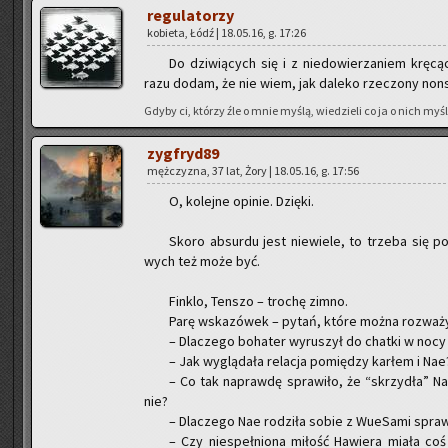
re­gu­la­to­rzy
ko­bie­ta, Łódź | 18.05.16, g. 17:26
Do dzi­wią­cych się i z nie­do­wie­rza­niem krę­cą
razu dodam, że nie wiem, jak da­le­ko rze­czo­ny non­
Gdyby ci, któ­rzy źle o mnie myślą, wie­dzie­li co ja o nich myślę
zyg­fry­d89
męż­czy­zna, 37 lat, Żory | 18.05.16, g. 17:56
O, ko­lej­ne opi­nie. Dzię­ki.
Skoro ab­sur­du jest nie­wie­le, to trze­ba się po
wych też może być.
Fin­klo, Ten­szo – tro­chę zimno.
Parę wska­zó­wek – pytań, które można roz­wa­ż
– Dla­cze­go bo­ha­ter wy­ru­szył do chat­ki w nocy i
– Jak wy­glą­da­ła re­la­cja po­mię­dzy kar­łem i Na
– Co tak na­praw­dę spra­wi­ło, że “skrzy­dła” Na
nie?
– Dla­cze­go Nae ro­dzi­ła sobie z Wu­eSa­mi spraw
– Czy nie­speł­nio­na mi­łość Ha­wie­ra miała co