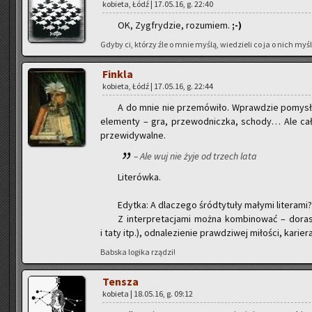
ko­bie­ta, Łódź | 17.05.16, g. 22:40
OK, Zyg­fry­dzie, ro­zu­miem.
;-)
Gdyby ci, któ­rzy źle o mnie myślą, wie­dzie­li co ja o nich myślę
Fin­kla
ko­bie­ta, Łódź | 17.05.16, g. 22:44
A do mnie nie prze­mó­wi­ło. Wpraw­dzie po­mysł fa
ele­men­ty – gra, prze­wod­nicz­ka, scho­dy… Ale ca­ł
prze­wi­dy­wal­ne.
– Ale wuj nie żyje od trzech lata
Li­te­rów­ka.
Edyt­ka: A dla­cze­go śród­ty­tu­ły ma­ły­mi li­te­ra­mi?
Z in­ter­pre­ta­cja­mi można kom­bi­no­wać – do­r
i taty itp.), od­na­le­zie­nie praw­dzi­wej mi­ło­ści, ka­ri
Bab­ska lo­gi­ka rzą­dzi!
Ten­sza
ko­bie­ta | 18.05.16, g. 09:12