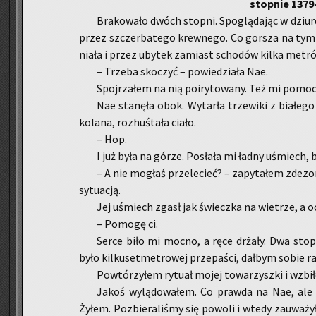
stop­nie 1379
Bra­ko­wa­ło dwóch stop­ni. Spo­glą­da­jąc w dziu­
przez szczer­ba­te­go krew­ne­go. Co gor­sza na tym o
nia­ła i przez uby­tek za­miast scho­dów kilka me­tró
– Trze­ba sko­czyć – po­wie­dzia­ła Nae.
Spoj­rza­łem na nią po­iry­to­wa­ny. Też mi po­moc
Nae sta­nę­ła obok. Wy­tar­ła trze­wi­ki z bia­łe­g
ko­la­na, roz­huś­ta­ła ciało.
– Hop.
I już była na górze. Po­sła­ła mi ładny uśmiech, ba
– A nie mo­głaś prze­lecieć? – za­py­ta­łem zdez­o­
sy­tu­acją.
Jej uśmiech zgasł jak świecz­ka na wie­trze, a ocz
– Po­mo­gę ci.
Serce biło mi mocno, a ręce drża­ły. Dwa stop
było kil­ku­set­me­tro­wej prze­pa­ści, dał­bym sobie 
Po­wtó­rzy­łem ry­tu­ał mojej to­wa­rzysz­ki i wzbi
Jakoś wy­lą­do­wa­łem. Co praw­da na Nae, ale 
Żyłem. Po­zbie­ra­li­śmy się po­wo­li i wtedy za­uwa­ży­