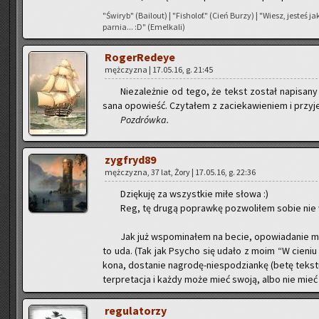
"Świ­ryb" (Ba­ilo­ut) | "Fi­sho­lof." (Cień Burzy) | "Wiesz, je­steś 
par­nia... :D" (Emel­ka­li)
Ro­ger­Re­deye
męż­czy­zna | 17.05.16, g. 21:45
Nie­za­leż­nie od tego, że tekst zo­stał na­pi­sa­ny 
sa­na opo­wieść. Czy­ta­łem z za­cie­ka­wie­niem i przy­j
Po­zdrów­ka.
zyg­fry­d89
męż­czy­zna, 37 lat, Żory | 17.05.16, g. 22:36
Dzię­ku­ję za wszyst­kie miłe słowa :)
Reg, tę drugą po­praw­kę po­zwo­li­łem sobie nie wp
Jak już wspo­mi­na­łem na becie, opo­wia­da­nie m
to uda. (Tak jak Psy­cho się udało z moim “W cie­ni
ko­na, do­sta­nie na­gro­dę-nie­spo­dzian­kę (betę tek­s
ter­pre­ta­cja i każdy może mieć swoją, albo nie mie
re­gu­la­to­rzy