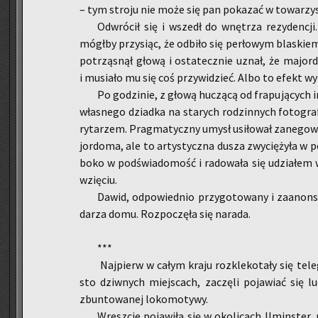
– tym stro­ju nie może się pan po­ka­zać w to­wa­rzy
Od­wró­cił się i wszedł do wnę­trza re­zy­den­cji
mógł­by przy­siąc, że od­bi­ło się per­ło­wym bla­skie
po­trzą­snął głową i osta­tecz­nie uznał, że ma­jo
i mu­sia­ło mu się coś przy­wi­dzieć. Albo to efekt wy­
Po go­dzi­nie, z głową hu­czą­cą od fra­pu­ją­cych i
wła­sne­go dziad­ka na sta­rych ro­dzin­nych fo­to­gr
ry­ta­rzem. Prag­ma­tycz­ny umysł usi­ło­wał za­ne­go­wa
jor­do­ma, ale to ar­ty­stycz­na dusza zwy­cię­ży­ła w po
bo­ko w pod­świa­do­mość i ra­do­wa­ła się udzia­łem
wzię­ciu.
Dawid, od­po­wied­nio przy­go­to­wa­ny i za­anon­s
da­rza domu. Roz­po­czę­ła się na­ra­da.
***
Naj­pierw w całym kraju roz­kle­ko­ta­ły się te­l
sto dziw­nych miej­scach, za­czę­li po­ja­wiać się lu­
zbun­to­wa­nej lo­ko­mo­ty­wy.
Wresz­cie po­ja­wi­ła się w oko­li­cach Il­min­ster