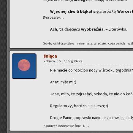
W jed­nej chwi­li błą­kał się
sta­rów­ką
Wor­ce­s
Wor­ce­ster
…
Ach, ta
dzię­cię­ca
wy­obraź­nia.
– Li­te­rów­ka.
Gdyby ci, któ­rzy źle o mnie myślą, wie­dzie­li co ja o nich myślę
śnią­ca
ko­bie­ta | 15.07.16, g. 06:22
Nie macie co robić po nocy w środ­ku ty­go­dnia? 
Anet, miło mi :)
Jose, miło, że zaj­rza­łaś, szko­da, że nie do koń
Re­gu­la­to­rzy, bar­dzo się cie­szę :)
Dro­gie Panie, po­praw­ki na­nio­sę za chwi­lę, jak t
Pi­sa­nie to la­ta­nie we śnie - N.G.