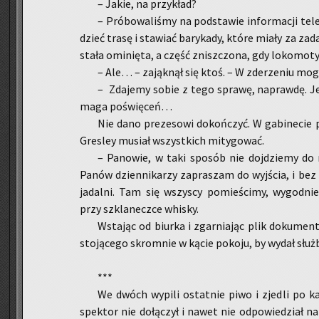
– Jakie, na przy­kład?
– Pró­bo­wa­li­śmy na pod­sta­wie in­for­ma­cji te­le
dzieć trasę i sta­wiać ba­ry­ka­dy, które miały za za­
sta­ła omi­nię­ta, a część znisz­czo­na, gdy lo­ko­mo­ty
– Ale… – za­jąk­nął się ktoś. – W zde­rze­niu mogl
– Zda­je­my sobie z tego spra­wę, na­praw­dę. Je
ma­ga po­świę­ceń…
Nie dano pre­ze­so­wi do­koń­czyć. W ga­bi­ne­cie
Gre­sley mu­siał wszyst­kich mi­ty­go­wać.
– Pa­no­wie, w taki spo­sób nie doj­dzie­my do n
Panów dzien­ni­ka­rzy za­pra­szam do wyj­ścia, i bez 
ja­dal­ni. Tam się wszy­scy po­mie­ści­my, wy­god­nie
przy szkla­necz­ce whi­sky.
Wsta­jąc od biur­ka i zgar­nia­jąc plik do­ku­men­
sto­ją­ce­go skrom­nie w kącie po­ko­ju, by wydał służ­b
***
We dwóch wy­pi­li ostat­nie piwo i zje­dli po ka­n
spek­tor nie do­łą­czył i nawet nie od­po­wie­dział n