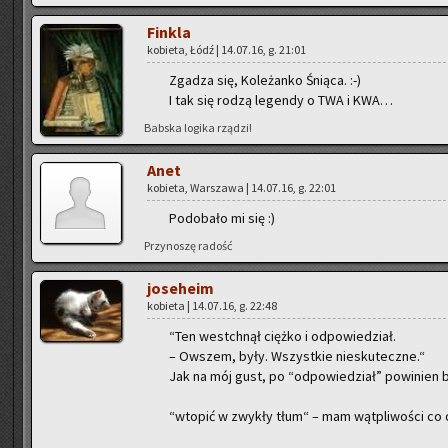
Fin­kla
ko­bie­ta, Łódź | 14.07.16, g. 21:01
Zga­dza się, Ko­le­żan­ko Śnią­ca. :-)
I tak się rodzą le­gen­dy o TWA i KWA…
Bab­ska lo­gi­ka rzą­dzi!
Anet
ko­bie­ta, War­sza­wa | 14.07.16, g. 22:01
Po­do­ba­ło mi się :)
Przy­no­szę ra­dość
jo­se­he­im
ko­bie­ta | 14.07.16, g. 22:48
“Ten wes­tchnął cięż­ko i od­po­wie­dział.
– Ow­szem, były. Wszyst­kie nie­sku­tecz­ne.“
Jak na mój gust, po “od­po­wie­dział” po­wi­nien 
“wto­pić w zwy­kły tłum“ – mam wąt­pli­wo­ści co 