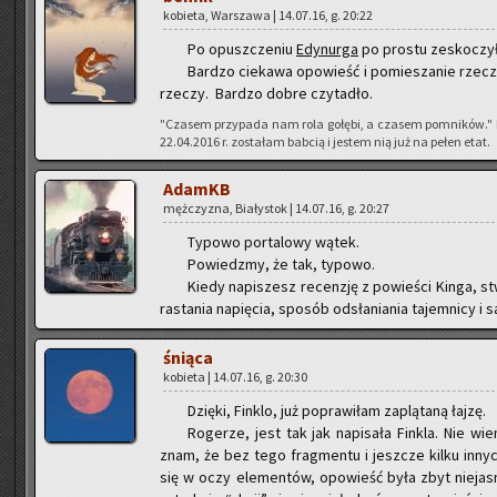
ko­bie­ta, War­sza­wa | 14.07.16, g. 20:22
Po opusz­cze­niu
Edy­nur­ga
po pro­stu ze­sko­czy­ł
Bar­dzo cie­ka­wa opo­wieść i po­mie­sza­nie rze­czy
rze­czy. Bar­dzo dobre czy­ta­dło.
"Cza­sem przy­pa­da nam rola go­łę­bi, a cza­sem po­mni­ków."
22.04.2016 r. zo­sta­łam bab­cią i je­stem nią już na pełen etat.
AdamKB
męż­czy­zna, Bia­ły­stok | 14.07.16, g. 20:27
Ty­po­wo por­ta­lo­wy wątek.
Po­wiedz­my, że tak, ty­po­wo.
Kiedy na­pi­szesz re­cen­zję z po­wie­ści Kinga, st
ra­sta­nia na­pię­cia, spo­sób od­sła­nia­nia ta­jem­ni­cy 
śnią­ca
ko­bie­ta | 14.07.16, g. 20:30
Dzię­ki, Fin­klo, już po­pra­wi­łam za­plą­ta­ną łajzę.
Ro­ge­rze, jest tak jak na­pi­sa­ła Fin­kla. Nie 
znam, że bez tego frag­men­tu i jesz­cze kilku in­nych
się w oczy ele­men­tów, opo­wieść była zbyt nie­ja­sna