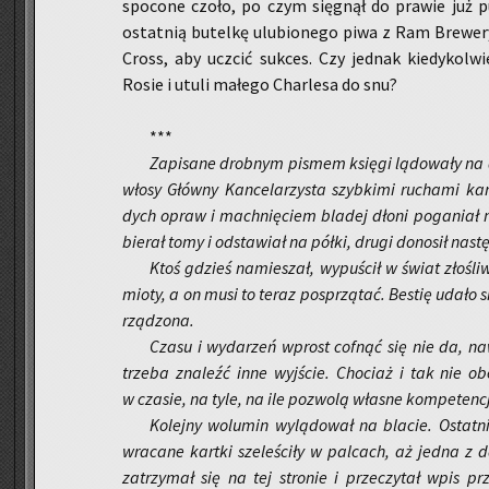
spo­co­ne czoło, po czym się­gnął do pra­wie już 
ostat­nią bu­tel­kę ulu­bio­ne­go piwa z Ram Bre­we­
Cross, aby uczcić suk­ces. Czy jed­nak kie­dy­kol­w
Rosie i utuli ma­łe­go Char­le­sa do snu?
***
Za­pi­sa­ne drob­nym pi­smem księ­gi lą­do­wa­ły n
wło­sy Głów­ny Kan­ce­la­rzy­sta szyb­ki­mi ru­cha­mi ka
dych opraw i mach­nię­ciem bla­dej dłoni po­ga­niał 
bie­rał tomy i od­sta­wiał na półki, drugi do­no­sił na­st
Ktoś gdzieś na­mie­szał, wy­pu­ścił w świat zło­śl
mio­ty, a on musi to teraz po­sprzą­tać. Be­stię udało s
rzą­dzo­na.
Czasu i wy­da­rzeń wprost cof­nąć się nie da, naw
trze­ba zna­leźć inne wyj­ście. Cho­ciaż i tak nie ob
w cza­sie, na tyle, na ile po­zwo­lą wła­sne kom­pe­ten­c
Ko­lej­ny wo­lu­min wy­lą­do­wał na bla­cie. Ostat
wra­ca­ne kart­ki sze­le­ści­ły w pal­cach, aż jedna z dat
za­trzy­mał się na tej stro­nie i prze­czy­tał wpis przy­