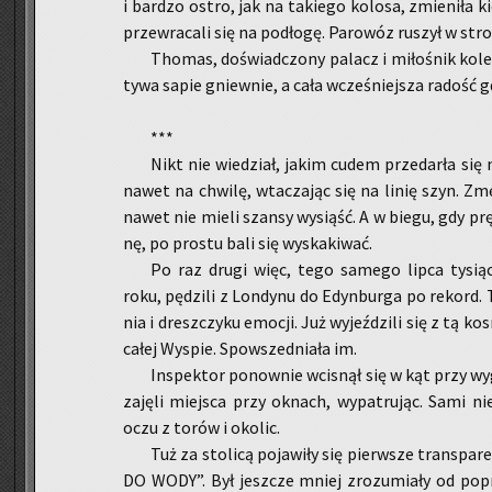
i bar­dzo ostro, jak na ta­kie­go ko­lo­sa, zmie­ni­ła k
przew­ra­ca­li się na pod­ło­gę. Pa­ro­wóz ru­szył w stro
Tho­mas, do­świad­czo­ny pa­lacz i mi­ło­śnik kole
ty­wa sapie gniew­nie, a cała wcze­śniej­sza ra­dość gd
***
Nikt nie wie­dział, jakim cudem przedar­ła się n
nawet na chwi­lę, wta­cza­jąc się na linię szyn. Zmę­
nawet nie mieli szan­sy wy­siąść. A w biegu, gdy pręd
nę, po pro­stu bali się wy­ska­ki­wać.
Po raz drugi więc, tego sa­me­go lipca ty­siąc
roku, pę­dzi­li z Lon­dy­nu do Edyn­bur­ga po re­kord
nia i dresz­czy­ku emo­cji. Już wy­jeź­dzi­li się z tą k
całej Wy­spie. Spo­wsze­dnia­ła im.
In­spek­tor po­now­nie wci­snął się w kąt przy wy­
za­ję­li miej­sca przy oknach, wy­pa­tru­jąc. Sami nie
oczu z torów i oko­lic.
Tuż za sto­li­cą po­ja­wi­ły się pierw­sze trans­pa
DO WODY”. Był jesz­cze mniej zro­zu­mia­ły od po­pr