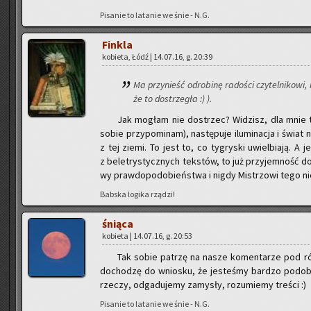
Pi­sa­nie to la­ta­nie we śnie - N.G.
Fin­kla
ko­bie­ta, Łódź | 14.07.16, g. 20:39
Ma przy­nieść odro­bi­nę ra­do­ści czy­tel­ni­ko­wi
że to do­strze­gła :) ).
Jak mo­głam nie do­strzec? Wi­dzisz, dla mnie
sobie przy­po­mi­nam), na­stę­pu­je ilu­mi­na­cja i świat
z tej ziemi. To jest to, co ty­gry­ski uwiel­bia­ją. A je
z be­le­try­stycz­nych tek­stów, to już przy­jem­ność d
wy praw­do­po­do­bień­stwa i nigdy Mi­strzo­wi tego nie
Bab­ska lo­gi­ka rzą­dzi!
śnią­ca
ko­bie­ta | 14.07.16, g. 20:53
Tak sobie pa­trzę na nasze ko­men­ta­rze pod róż­
do­cho­dzę do wnio­sku, że je­ste­śmy bar­dzo po­do
rze­czy, od­ga­du­je­my za­my­sły, ro­zu­mie­my tre­ści :)
Pi­sa­nie to la­ta­nie we śnie - N.G.