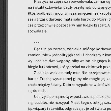
Pla­stycz­na za­pra­wa spo­wo­do­wa­ła, że mur u
na i otu­lił czło­wie­ka. Cegły przy­lgnę­ły do wy­gię­
Ktoś pod­biegł i moc­nym szarp­nię­ciem za ka­po­tę 
sze­li trzask dar­te­go ma­te­ria­łu kurty, do któ­rej t
cze przez chwi­lę po­zo­stał w nim ludz­ki kształt. A
sto­wa­ła się.
***
Pę­dzi­ła po to­rach, wście­kle młó­cąc kor­bo­wo
za­mie­nił się w jed­no­li­ty jęk stali. Ucho­dzą­cy z ko
wy i oca­la­łe dwa wa­go­ny, niby welon bie­gną­cą
bie­gła ku koń­co­wi, który cze­kał na zie­lo­nych prze
Z da­le­ka wi­dzia­ła rudy mur. Nie przej­mo­wa­ła
ba­rier. Tro­chę wy­su­szo­nej gliny nie mogło jej za­
cha­ła mię­dzy ścia­ny. Do­brze wy­pa­lo­ne wi­śniów­ki p
się do nich.
Ude­rzy­ła pełną mocą w po­sta­wio­ną na szla­ku 
się, bu­du­lec nie roz­sy­pał. Miast tego otu­lił ją sz
jąc wią­za­ry i sta­wi­dła, od­gra­dza­jąc je od świa­ta 