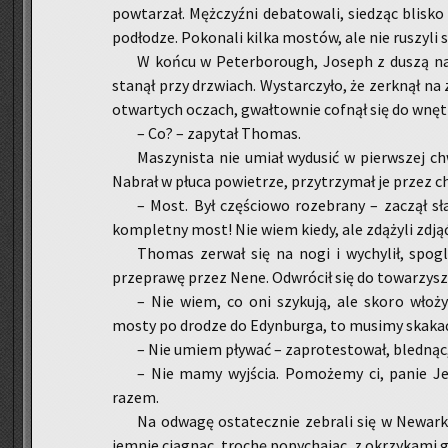
po­wta­rzał. Męż­czyź­ni de­ba­to­wa­li, sie­dząc bli­sk
pod­ło­dze. Po­ko­na­li kilka mo­stów, ale nie ru­szy­li s
W końcu w Pe­ter­bo­ro­ugh, Jo­seph z duszą na ra
sta­nął przy drzwiach. Wy­star­czy­ło, że zer­k­nął na
otwar­tych oczach, gwał­tow­nie cof­nął się do wnę­trz
– Co? – za­py­tał Tho­mas.
Ma­szy­ni­sta nie umiał wy­du­sić w pierw­szej ch
Na­brał w płuca po­wie­trze, przy­trzy­mał je przez chw
– Most. Był czę­ścio­wo ro­ze­bra­ny – za­czął s
kom­plet­ny most! Nie wiem kiedy, ale zdą­ży­li zdjąć 
Tho­mas ze­rwał się na nogi i wy­chy­lił, spo­gl
prze­pra­wę przez Nene. Od­wró­cił się do to­wa­rzy­sz
– Nie wiem, co oni szy­ku­ją, ale skoro wło­ży­li
mosty po dro­dze do Edyn­bur­ga, to mu­si­my ska­ka
– Nie umiem pły­wać – za­pro­te­sto­wał, bled­nąc,
– Nie mamy wyj­ścia. Po­mo­że­my ci, panie Jen
razem.
Na od­wa­gę osta­tecz­nie ze­bra­li się w Ne­wark
jem­nie cią­gnąc, tro­chę po­py­cha­jąc, z okrzy­ka­mi 