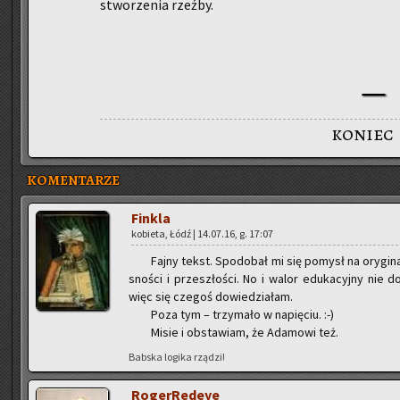
stwo­rze­nia rzeź­by.
koniec
KOMENTARZE
Fin­kla
ko­bie­ta, Łódź | 14.07.16, g. 17:07
Fajny tekst. Spodo­bał mi się po­mysł na ory­gi­nal
sno­ści i prze­szło­ści. No i walor edu­ka­cyj­ny nie 
więc się cze­goś do­wie­dzia­łam.
Poza tym – trzy­ma­ło w na­pię­ciu. :-)
Misie i ob­sta­wiam, że Ada­mo­wi też.
Bab­ska lo­gi­ka rzą­dzi!
Ro­ger­Re­deye