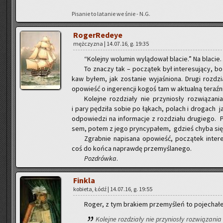
Pi­sa­nie to la­ta­nie we śnie - N.G.
Ro­ger­Re­deye
męż­czy­zna | 14.07.16, g. 19:35
“Ko­lej­ny wo­lu­min wy­lą­do­wał bla­cie.” Na bla­c
To zna­czy tak – po­czą­tek był in­te­re­su­ją­cy, b
kaw byłem, jak zo­sta­nie wy­ja­śnio­na. Drugi roz­dzi
opo­wieść o in­ge­ren­cji kogoś tam w ak­tu­al­ną te­raź­n
Ko­lej­ne roz­dzia­ły nie przy­nio­sły roz­wią­za
i pary pę­dzi­ła sobie po łą­kach, po­lach i dro­gach ja
od­po­wie­dzi na in­for­ma­cje z roz­dzia­łu dru­gie­go
sem, potem z jego pryn­cy­pa­łem, gdzieś chyba się 
Zgrab­nie na­pi­sa­na opo­wieść, po­czą­tek in­te­re­
coś do końca na­praw­dę prze­my­śla­ne­go.
Po­zdrów­ka
.
Fin­kla
ko­bie­ta, Łódź | 14.07.16, g. 19:55
Roger, z tym bra­kiem prze­my­śleń to po­je­cha­łe
Ko­lej­ne roz­dzia­ły nie przy­nio­sły roz­wią­za­