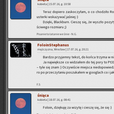
ko­bie­ta | 15.07.16, g. 10:58
Teraz do­pie­ro za­sko­czy­łam, o co cho­dzi­ło R
uster­ki wska­zy­wać ja­śniej :)
Dzię­ki, Black­burn. Cie­szę się, że wy­szło po­zy­
ści­we­go roz­mia­ru ;)
Pi­sa­nie to la­ta­nie we śnie - N.G.
Fo­lo­in­Ste­pha­nus
męż­czy­zna, Wro­cław | 17.07.16, g. 20:21
Bar­dzo przy­jem­ny tekst, do końca trzy­ma w nie
Ja naj­więk­sze co wi­dzia­łem do tej pory to Pt3
– tyle się znam :) Oczy­wi­ście miej­sca nie­do­po­wie­
ro po prze­czy­ta­niu po­szu­ka­łem w go­oglach co i 
F.S
śnią­ca
ko­bie­ta | 18.07.16, g. 08:41
Fo­lo­in, dzię­ku­ję za wi­zy­tę i cie­szę się, że się :)