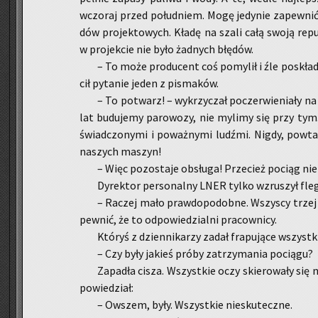
wczo­raj przed po­łu­dniem. Mogę je­dy­nie za­pew­nić,
dów pro­jek­to­wych. Kładę na szali całą swoją re­pu
w pro­jek­cie nie było żad­nych błę­dów.
– To może pro­du­cent coś po­my­lił i źle po­skła­da
cił py­ta­nie jeden z pi­sma­ków.
– To po­twarz! – wy­krzy­czał po­czer­wie­nia­ły na
lat bu­du­je­my pa­ro­wo­zy, nie my­li­my się przy tym. 
świad­czo­ny­mi i po­waż­ny­mi ludź­mi. Nigdy, po­wt
na­szych ma­szyn!
– Więc po­zo­sta­je ob­słu­ga! Prze­cież po­ciąg 
Dy­rek­tor per­so­nal­ny LNER tylko wzru­szył fleg
– Ra­czej mało praw­do­po­dob­ne. Wszy­scy trzej z
pew­nić, że to od­po­wie­dzial­ni pra­cow­ni­cy.
Któ­ryś z dzien­ni­ka­rzy zadał fra­pu­ją­ce wszyst­k
– Czy były ja­kieś próby za­trzy­ma­nia po­cią­gu?
Za­pa­dła cisza. Wszyst­kie oczy skie­ro­wa­ły się 
po­wie­dział:
– Ow­szem, były. Wszyst­kie nie­sku­tecz­ne.