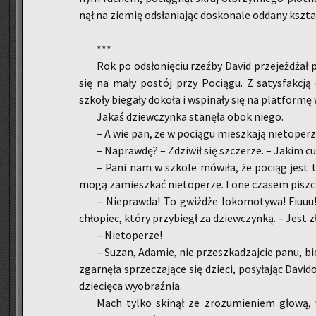
nął na zie­mię od­sła­nia­jąc do­sko­na­le od­da­ny kszt
***
Rok po od­sło­nię­ciu rzeź­by David prze­jeż­dżał 
się na mały po­stój przy Po­cią­gu. Z sa­tys­fak­cją 
szko­ły bie­ga­ły do­ko­ła i wspi­na­ły się na plat­for­mę 
Jakaś dziew­czyn­ka sta­nę­ła obok niego.
– A wie pan, że w po­cią­gu miesz­ka­ją nie­to­pe­r
– Na­praw­dę? – Zdzi­wił się szcze­rze. – Jakim c
– Pani nam w szko­le mó­wi­ła, że po­ciąg jest ta
mogą za­miesz­kać nie­to­pe­rze. I one cza­sem pisz­c
– Nie­praw­da! To gwiż­dże lo­ko­mo­ty­wa! Fiuuu!
chło­piec, który przy­biegł za dziew­czyn­ką. – Jest z
– Nie­to­pe­rze!
– Suzan, Ada­mie, nie prze­szka­dzajcie panu, bie
zgar­nę­ła sprze­cza­ją­ce się dziec­i, po­sy­ła­jąc Da­vi
dzie­cię­ca wy­obraź­nia.
Mach tylko ski­nął ze zro­zu­mie­niem głową, ws