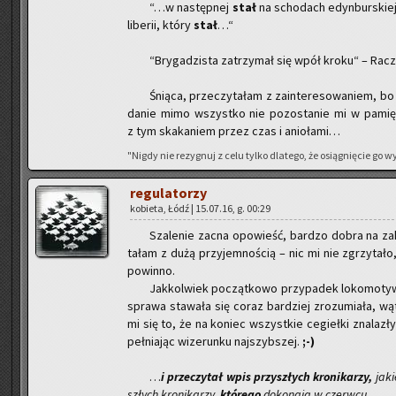
“…w na­stęp­nej
stał
na scho­dach edyn­bur­skiej 
li­be­rii, który
stał
…“
“Bry­ga­dzi­sta za­trzy­mał się wpół kroku“ – Ra­c
Śnią­ca, prze­czy­ta­łam z za­in­te­re­so­wa­niem, bo
da­nie mimo wszyst­ko nie po­zo­sta­nie mi w pa­mię­
z tym ska­ka­niem przez czas i anio­ła­mi…
"Nigdy nie re­zy­gnuj z celu tylko dla­te­go, że osią­gnię­cie go
re­gu­la­to­rzy
ko­bie­ta, Łódź | 15.07.16, g. 00:29
Sza­le­nie zacna opo­wieść, bar­dzo dobra na za­
ta­łam z dużą przy­jem­no­ścią – nic mi nie zgrzy­ta­ł
po­win­no.
Jak­kol­wiek po­cząt­ko­wo przy­pa­dek lo­ko­mo­ty­
spra­wa sta­wa­ła się coraz bar­dziej zro­zu­mia­ła, wąt
mi się to, że na ko­niec wszyst­kie ce­gieł­ki zna­la­zł
peł­nia­jąc wi­ze­run­ku naj­szyb­szej.
;-)
…
i prze­czy­tał wpis przy­szłych kro­ni­ka­rzy,
ja­ki
szłych kro­ni­ka­rzy,
któ­re­go
do­ko­na­ją w czerw­cu…