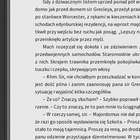
Gdy z dzi­wacz­nym li­stem sprzed ponad pół wi
do­mo jak przed domem sir Gre­sleya, prze­żył praw­dz
po sta­rów­ce Wor­ce­ster, z rę­ka­mi w kie­sze­niach 
scho­dach edyn­bur­skiej re­zy­den­cji, na wprost ma­jor
tkwił przy wej­ściu bez ruchu jak posąg. „Lep­szy 
prze­mknę­ło ar­ty­ście przez myśl.
Mach ro­zej­rzał się do­ko­ła i ze zdzi­wie­niem 
przed­wo­jen­nych sa­mo­cho­dów. Sta­ro­mod­nie ubr
z nich. Skra­jem traw­ni­ka prze­mknę­ła po­ko­jów­ka
tusz­ku i czep­ku, skry­wa­ją­cym włosy.
– Khm. Sir, nie chciał­bym prze­szka­dzać w kon­t
jest dość pilna i zanim za­anon­su­ję pana sir Gre­
sy­tu­ację i wy­ja­śnić kilka szcze­gó­łów.
– Że co? Zna­czy, słu­cham? – Szyb­ko po­pra­wił 
rze­nie. – Czy to zna­czy, że to pan mnie tu ścią­gną
– W rze­czy samej, sir. – Ma­jor­do­mus nie dał p
że razi go spo­sób wy­sła­wia­nia się Szko­ta. – Pro­s
sta­ło to moją ta­jem­ni­cą. Pro­szę za mną, po dro­d
panu odzie­nie przy­sta­ją­ce dżen­tel­me­no­wi. W ty