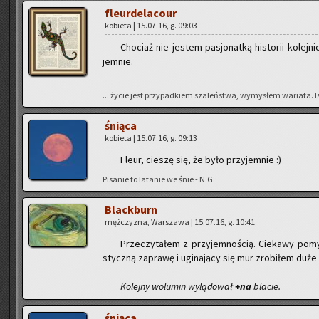
fleur­de­la­co­ur
ko­bie­ta | 15.07.16, g. 09:03
Cho­ciaż nie je­stem pa­sjo­nat­ką hi­sto­rii ko­lej
jem­nie.
... życie jest przy­pad­kiem sza­leń­stwa, wy­my­słem wa­ria­ta. Ist­n
śnią­ca
ko­bie­ta | 15.07.16, g. 09:13
Fleur, cie­szę się, że było przy­jem­nie :)
Pi­sa­nie to la­ta­nie we śnie - N.G.
Black­burn
męż­czy­zna, War­sza­wa | 15.07.16, g. 10:41
Prze­czy­ta­łem z przy­jem­no­ścią. Cie­ka­wy po­m
stycz­ną za­pra­wę i ugi­na­ją­cy się mur zro­bi­łem duże
Ko­lej­ny wo­lu­min wy­lą­do­wał
+na
bla­cie.
śnią­ca