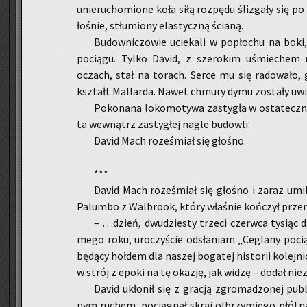
unie­ru­cho­mio­ne koła siłą roz­pę­du śli­zga­ły się 
ło­śnie, stłu­mio­ny ela­stycz­ną ścia­ną.
Bu­dow­ni­czo­wie ucie­ka­li w po­pło­chu na boki
po­cią­gu. Tylko David, z sze­ro­kim uśmie­chem 
oczach, stał na to­rach. Serce mu się ra­do­wa­ło, g
kształt Mal­lar­da. Nawet chmu­ry dymu zo­sta­ły uwi
Po­ko­na­na lo­ko­mo­ty­wa za­sty­gła w osta­tecz­
ta we­wnątrz za­sty­głej nagle bu­dow­li.
David Mach ro­ze­śmiał się gło­śno.
***
David Mach ro­ze­śmiał się gło­śno i zaraz um
Pa­lum­bo z Wal­bro­ok, który wła­śnie koń­czył prze
– …dzień, dwu­dzie­sty trze­ci czerw­ca ty­siąc dz
me­go roku, uro­czy­ście od­sła­niam „Ce­gla­ny po­cią
bę­dą­cy hoł­dem dla na­szej bo­ga­tej hi­sto­rii ko­lej
w strój z epoki na tę oka­zję, jak widzę – dodał nie­z
David ukło­nił się z gra­cją zgro­ma­dzo­nej pu­bl
nym ru­chem, po­cią­gnął skraj ol­brzy­mie­go płót­na 