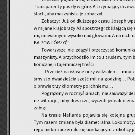
Trans­pa­ren­ty po­szły w górę. A trzy­ma­ją­cy drzew­ce
ślach, aby ma­szy­ni­sta je zo­ba­czył.
Zo­ba­czył. Już od dłuż­sze­go czasu Jo­seph wpa­t
w mi­ja­ne kra­jo­bra­zy. Aż spo­strzegł zbli­ża­ją­cą się
mi, unie­sio­ny­mi wy­so­ko nad gło­wa­mi. A na nich 
BA PO­WTÓ­RZYĆ”.
To­wa­rzy­sze nie zdą­ży­li prze­czy­tać ko­mu­ni
ma­szy­ni­sty. A przy­cho­dzi­ło im to z tru­dem, tym bar
ko­nicz­nej i ta­jem­ni­czej tre­ści.
– Prze­cież na wła­sne oczy wi­dzia­łem – mru­cz
śmy sto dwa­dzie­ścia sześć mil na go­dzi­nę… Po­
o pra­wie trzy ki­lo­me­try po ich­nie­mu…
Po­grą­żo­ny w roz­my­śla­niach, nie za­uwa­żył de­li
ne wi­bra­cje, niby dresz­cze, wy­czu­li jed­nak nie­m
za­ło­gi.
Na tra­sie Mal­lar­da po­ja­wi­ła się ko­lej­na gru
Tym razem zmia­na była dia­me­tral­na. Lo­ko­mo­ty­
re­go niebo za­czer­ni­ło się ucie­ka­ją­cym z oko­li­c