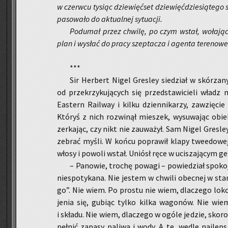
w czerw­cu ty­siąc dzie­więć­set dzie­więć­dzie­sią­te­go 
pa­so­wa­ło do ak­tu­al­nej sy­tu­acji.
Po­du­mał przez chwi­lę, po czym wstał, wo­ła­jąc 
plan i wy­słać do pracy szep­ta­cza i agen­ta te­re­no­we
***
Sir Her­bert Nigel Gre­sley sie­dział w skó­rza­ny
od prze­krzy­ku­ją­cych się przed­sta­wi­cie­li wład
Eastern Ra­il­way i kilku dzien­ni­ka­rzy, za­wzię­cie
Któ­ryś z nich roz­wi­nął mie­szek, wy­su­wa­jąc obie
zer­ka­jąc, czy nikt nie za­uwa­żył. Sam Nigel Gre­sley 
ze­brać myśli. W końcu po­pra­wił klapy twe­edo­wej m
włosy i po­wo­li wstał. Uniósł ręce w uci­sza­ją­cym ge­
– Pa­no­wie, tro­chę po­wa­gi – po­wie­dział spo­
nie­spo­ty­ka­na. Nie je­stem w chwi­li obec­nej w sta­
go”. Nie wiem. Po pro­stu nie wiem, dla­cze­go lo­ko­
je­nia się, gu­biąc tylko kilka wa­go­nów. Nie wie
i skła­du. Nie wiem, dla­cze­go w ogóle je­dzie, skoro 
peł­nić za­pa­sy pa­li­wa i wody. A te, wedle naj­lep­