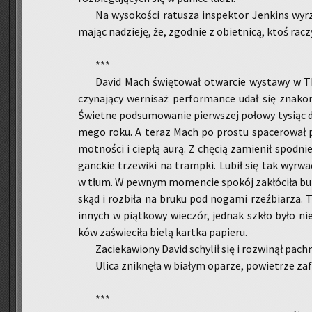
Na wy­so­ko­ści ra­tu­sza in­spek­tor Jen­kins wy­rz
mając na­dzie­ję, że, zgod­nie z obiet­ni­cą, ktoś ra­
***
David Mach świę­to­wał otwar­cie wy­sta­wy w Th
czy­na­ją­cy wer­ni­saż per­for­man­ce udał się zna­ko
Świet­ne pod­su­mo­wa­nie pierw­szej po­ło­wy ty­siąc dz
me­go roku. A teraz Mach po pro­stu spa­ce­ro­wał po
mot­no­ści i cie­płą aurą. Z chę­cią za­mie­nił spodni
ganc­kie trze­wi­ki na tramp­ki. Lubił się tak wy­rwać 
w tłum. W pew­nym mo­men­cie spo­kój za­kłó­ci­ła bu­t
skąd i roz­bi­ła na bruku pod no­ga­mi rzeź­bia­rza. T
in­nych w piąt­ko­wy wie­czór, jed­nak szkło było ni
ków za­świe­ci­ła bielą kart­ka pa­pie­ru.
Za­cie­ka­wio­ny David schy­lił się i roz­wi­nął pac
Ulica znik­nę­ła w bia­łym opa­rze, po­wie­trze za­fa
***