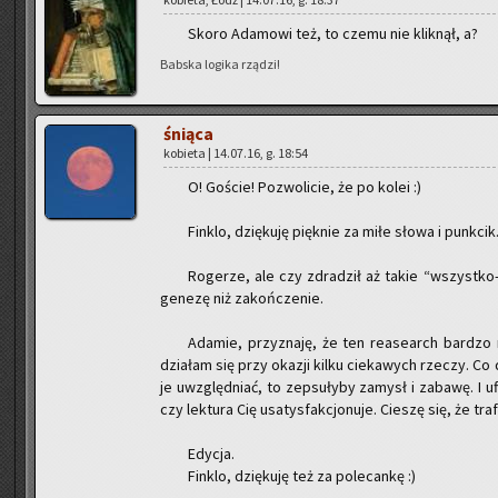
Skoro Ada­mo­wi też, to czemu nie klik­nął, a?
Bab­ska lo­gi­ka rzą­dzi!
śnią­ca
ko­bie­ta | 14.07.16, g. 18:54
O! Go­ście! Po­zwo­li­cie, że po kolei :)
Fin­klo, dzię­ku­ję pięk­nie za miłe słowa i punk­cik
Ro­ge­rze, ale czy zdra­dził aż takie “wszyst­ko
ge­ne­zę niż za­koń­cze­nie.
Ada­mie, przy­zna­ję, że ten re­ase­arch bar­dzo
dzia­łam się przy oka­zji kilku cie­ka­wych rze­czy. Co
je uwzględ­niać, to ze­psu­ły­by za­mysł i za­ba­wę. I 
czy lek­tu­ra Cię usa­tys­fak­cjo­nu­je. Cie­szę się, że tra­f
Edy­cja.
Fin­klo, dzię­ku­ję też za po­le­can­kę :)