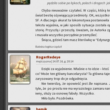
pę­dzi­ła sobie po łą­kach, po­lach i dro­gach jak
Chyba nie­uważ­nie czy­ta­łeś. W czę­ści, którą kry­
świat be­stię oży­wia­ją­cą przed­mio­ty. OK, wszyst­ko­t
SF. A dla­cze­go aku­rat ta lo­ko­mo­ty­wa po­sta­no­wi­ła
tek­stu wy­ja­śnia, w jaki spo­sób sy­tu­acja zo­sta­ła opa
sto­rię. Przy­szłą i prze­szłą. Uwa­żam, że Au­tor­ka 
i mu­sia­ła wszyst­ko po­rząd­nie prze­my­śleć.
Śnią­ca, gdzieś tam masz li­te­rów­kę w “Edy­nur­g
Bab­ska lo­gi­ka rzą­dzi!
Ro­ger­Re­deye
męż­czy­zna | 14.07.16, g. 20:14
Dzię­ki za wy­ja­śnie­nie. Wła­śnie o to idzie – kto
co? Może ten głów­ny kan­ce­la­ry­sta? Ta głów­na ta­jem­
za­ry­so­wa­ny trop do je od­gad­nię­cia.
Nie twier­dzę, że opo­wieść jest źle na­pi­sa­na. J
tyle, że po pro­stu nie ma wy­ra­zi­ste­go za­mia­ru nar­
iw­ny, służy za osno­wę fa­bu­ły. Wszyst­ko.
Miło było. Po­zdrów­ka.
bemik