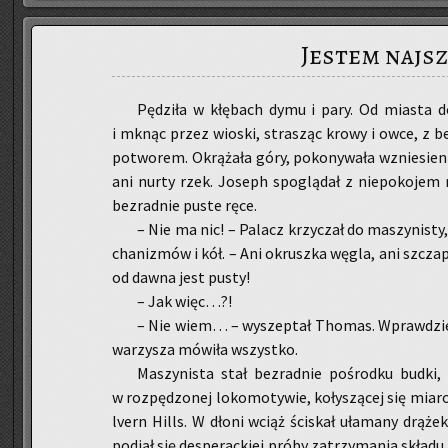
Jestem najs
Pę­dzi­ła w kłę­bach dymu i pary. Od mia­sta do
i mknąc przez wio­ski, stra­sząc krowy i owce, z be
po­two­rem. Okrą­ża­ła góry, po­ko­ny­wa­ła wznie­sie­nia
ani nurty rzek. Jo­seph spo­glą­dał z nie­po­ko­jem 
bez­rad­nie puste ręce.
– Nie ma nic! – Pa­lacz krzy­czał do ma­szy­ni­sty,
cha­ni­zmów i kół. – Ani okrusz­ka węgla, ani szcza­
od dawna jest pusty!
– Jak więc…?!
– Nie wiem… – wy­szep­tał Tho­mas. Wpraw­dzie 
wa­rzy­sza mó­wi­ła wszyst­ko.
Ma­szy­ni­sta stał bez­rad­nie po­środ­ku budki, 
w roz­pę­dzo­nej lo­ko­mo­ty­wie, ko­ły­szą­cej się mi
lvern Hills. W dłoni wciąż ści­skał uła­ma­ny drą­żek
pod­jął się de­spe­rac­kiej próby za­trzy­ma­nia skła­du,