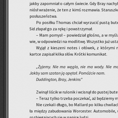
jakby za­po­mniał o całym świe­cie. Gdy Bray na­chy­li
niósł wra­że­nie, że ten z kimś roz­ma­wia. Sta­rusz­ko
po­słu­szeń­stwa.
Po po­sił­ku Tho­mas chciał wy­rzu­cić pustą bu­t
Sid zła­pał go za rękę i po­wstrzy­mał.
– Mam po­mysł – po­wie­dział gło­śno, a w my­ś
wie, w od­po­wie­dzi na mo­dli­twę. Wszyst­ko już usta­li
Wyjął z kie­sze­ni notes i ołó­wek, z któ­ry­mi 
kart­ce za­pi­sał kilka słów. Krót­ki ko­mu­ni­kat.
„Ży­je­my. Nie ma węgla, nie ma wody. Nie mamy
Jakby sam sza­tan ją opę­tał. Po­móż­cie nam.
Dud­ding­ton, Bray, Jen­kins”
Zwi­nął li­ścik w ru­lo­nik i wci­snął do pu­stej bu­tel
– Teraz tylko trze­ba po­cze­kać, aż bę­dzie­my m
Nie cze­ka­li długo, bo Mal­lard po kilku chwi­lac
ła mię­dzy za­bu­do­wa­nia Wor­ce­ster. Au­to­mo­bi­le, 
roz­bie­ga­ją­cych się w pa­ni­ce ludzi.