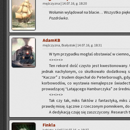
męż­czy­zna | 14.07.16, g. 18:20
Wo­lu­min wy­lą­do­wał na bla­cie… Wszyst­ko pięk
Po­zdrów­ka
.
AdamKB
męż­czy­zna, Bia­ły­stok | 14.07.16, g. 18:31
W tym przy­pad­ku mo­głaś ob­sta­wiać w ciem­no,
<><><>
Ten re­kord dość czę­sto jest kwe­stio­no­wa­ny. 
jed­nak na­chy­lo­nym, co skut­ko­wa­ło do­dat­ko­wą 
“Ka­czor” z tru­dem do­je­chał do Pe­ter­bo­ro­ugh, gdyż
kor­bo­wo­dów, co wy­sta­wia nie­naj­lep­sze świa­dec­
pro­wa­dzą­cej “La­ta­ją­ce­go Ham­bur­czy­ka” ze śred
<><><>
Tak czy tak, miks fak­tów z fan­ta­sty­ką, miks 
praw­dę misię. Łącz­nie z rze­czo­nym po­mni­kiem, d
A de­dy­ka­cją czuję się za­szczy­co­ny. Re­se­arc
Fin­kla
ko­bie­ta, Łódź | 14.07.16, g. 18:37