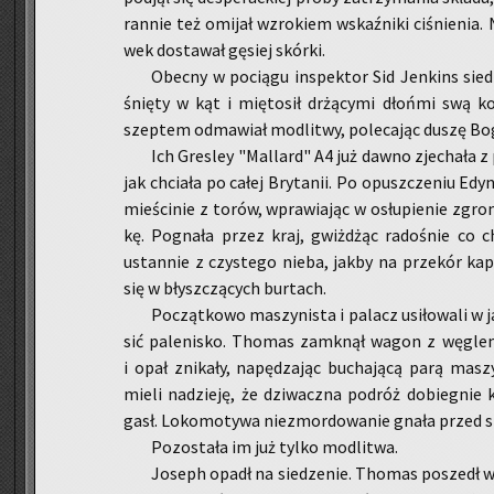
ran­nie też omi­jał wzro­kiem wskaź­ni­ki ci­śnie­nia
wek do­sta­wał gę­siej skór­ki.
Obec­ny w po­cią­gu in­spek­tor Sid Jen­kins sie­d
śnię­ty w kąt i mię­to­sił drżą­cy­mi dłoń­mi swą ko­
szep­tem od­ma­wiał mo­dli­twy, po­le­ca­jąc duszę Bo
Ich Gre­sley "Mal­lard" A4 już dawno zje­cha­ła z p
jak chcia­ła po całej Bry­ta­nii. Po opusz­cze­niu Edy­n
mie­ści­nie z torów, wpra­wia­jąc w osłu­pie­nie zgro­ma
kę. Po­gna­ła przez kraj, gwiż­dżąc ra­do­śnie co chw
ustan­nie z czy­ste­go nieba, jakby na prze­kór ka­pry­
się w błysz­czą­cych bur­tach.
Po­cząt­ko­wo ma­szy­ni­sta i pa­lacz usi­ło­wa­li 
sić pa­le­ni­sko. Tho­mas za­mknął wagon z wę­gle
i opał zni­ka­ły, na­pę­dza­jąc bu­cha­ją­cą parą ma­sz
mieli na­dzie­ję, że dzi­wacz­na po­dróż do­bie­gnie 
gasł. Lo­ko­mo­ty­wa nie­zmor­do­wa­nie gnała przed si
Po­zo­sta­ła im już tylko mo­dli­twa.
Jo­seph opadł na sie­dze­nie. Tho­mas po­szedł w 