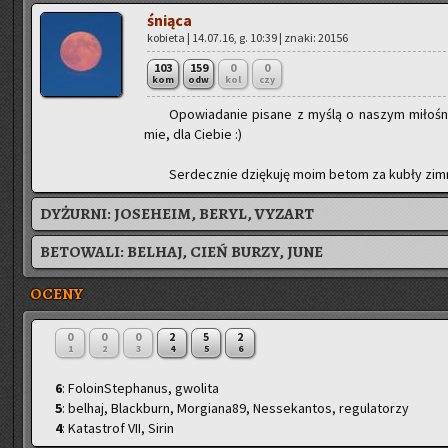
śnią­ca
ko­bie­ta | 14.07.16, g. 10:39 | znaki: 20156
103
159
0
0
kom
odw
kol
czy
Opo­wia­da­nie pi­sa­ne z myślą o na­szym mi­ło­śn
mie, dla Cie­bie :)
Ser­decz­nie dzię­ku­ję moim betom za kubły zim­n
DYŻURNI:
JOSEHEIM, BERYL, VYZART
BETOWALI:
BELHAJ
,
CIEŃ BURZY
,
JUNE
OCENY
0
0
0
2
5
2
1
2
3
4
5
6
6
: FoloinStephanus, gwolita
5
: belhaj, Blackburn, Morgiana89, Nessekantos, regulatorzy
4
: Katastrof VII, Sirin