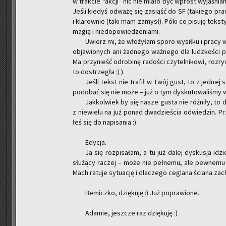
w trak­cie “akcji” nic nie miało być wprost wy­ja­śnia­n
Jeśli kie­dyś od­wa­żę się za­siąść do SF (ta­kie­go pra
i kla­row­nie (taki mam za­mysł). Póki co pi­su­ję tek­st
magią i nie­do­po­wie­dze­nia­mi.
Uwierz mi, że wło­ży­łam sporo wy­sił­ku i pracy
ob­ja­wio­nych ani żad­ne­go waż­ne­go dla ludz­ko­ści pr
Ma przy­nieść odro­bi­nę ra­do­ści czy­tel­ni­ko­wi, roz­
to do­strze­gła :) ).
Jeśli tekst nie tra­fił w Twój gust, to z jed­nej
po­do­bać się nie może – już o tym dys­ku­to­wa­li­śmy wi
Jak­kol­wiek by się nasze gusta nie róż­ni­ły, to 
z nie­wie­lu na już ponad dwa­dzie­ścia od­wie­dzin. Pr
łeś się do na­pi­sa­nia :)
Edy­cja.
Ja się roz­pi­sa­łam, a tu już dalej dys­ku­sja idz
słu­żą­cy ra­czej – może nie peł­ne­mu, ale pew­ne­mu w
Mach ra­tu­je sy­tu­ację i dla­cze­go ce­gla­na ścia­na za­c
Be­micz­ko, dzię­ku­ję :) Już po­pra­wio­ne.
Ada­mie, jesz­cze raz dzię­ku­ję :)