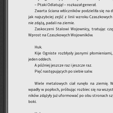
– Ptaki Od­la­tu­ją! – roz­ka­zał ge­ne­rał.
Zwar­ta ścia­na włócz­ni­ków po­dzie­li­ła się na d
jak naj­szyb­ciej zejść z linii wzro­ku Czasz­ko­wych 
nie zdążą, pa­da­li na zie­mie.
Za­sko­cze­ni Sta­lo­wi Wo­jow­ni­cy, tra­tu­jąc cz
Wprost na Czasz­ko­wych Wo­jow­ni­ków.
Huk.
Kije Ogni­ste roz­bły­sły ja­sny­mi pło­mie­nia­
jeden od­dech.
A póź­niej jesz­cze raz i jesz­cze raz.
Pięć na­stę­pu­ją­cych po sie­bie salw.
Wiele me­ta­lo­wych ciał ru­nę­ło na zie­mię. 
wpa­dły w po­płoch, pró­bu­jąc roz­biec się na wszys
ni­ków zdą­ży­ły już ufor­mo­wać po obu stro­nach szy
boki.