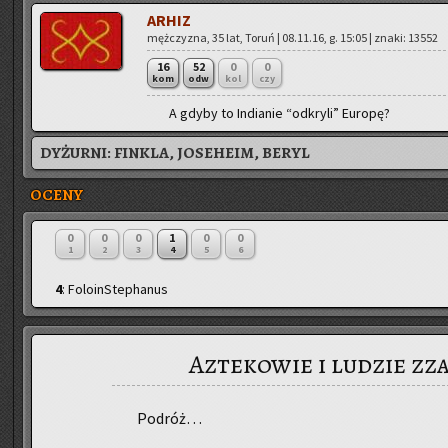
ARHIZ
męż­czy­zna, 35 lat, Toruń | 08.11.16, g. 15:05 | znaki: 13552
16
52
0
0
kom
odw
kol
czy
A gdyby to In­dia­nie “od­kry­li” Eu­ro­pę?
DYŻURNI:
FINKLA, JOSEHEIM, BERYL
OCENY
0
0
0
1
0
0
1
2
3
4
5
6
4
: FoloinStephanus
Aztekowie i ludzie zz
Po­dróż…