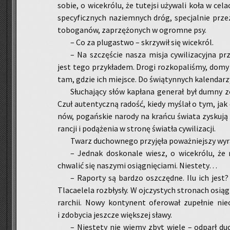
sobie, o wi­ce­kró­lu, że tu­tej­si uży­wa­li koła w ce­l
spe­cy­ficz­nych na­ziem­nych dróg, spe­cjal­nie prze
to­bo­ga­nów, za­przę­żo­nych w ogrom­ne psy.
– Co za plu­ga­stwo – skrzy­wił się wi­ce­król.
– Na szczę­ście nasza misja cy­wi­li­za­cyj­na prz
jest tego przy­kła­dem. Drogi roz­ko­pa­li­śmy, domy i ś
tam, gdzie ich miej­sce. Do świą­tyn­nych ka­len­da­rz
Słu­cha­ją­cy słów ka­pła­na ge­ne­rał był dumny ze
Czuł au­ten­tycz­ną ra­dość, kiedy my­ślał o tym, jak dz
nów, po­gań­skie na­ro­dy na krań­cu świa­ta zy­sku­j
ran­cji i po­dą­że­nia w stro­nę świa­tła cy­wi­li­za­cji.
Twarz du­chow­ne­go przy­ję­ła po­waż­niej­szy wyr
– Jed­nak do­sko­na­le wiesz, o wi­ce­kró­lu, że
chwa­lić się na­szy­mi osią­gnię­cia­mi. Nie­ste­ty…
– Ra­por­ty są bar­dzo oszczęd­ne. Ilu ich jest
Tla­ca­ele­la roz­bły­sły. W oj­czy­stych stro­nach osią
rar­chii. Nowy kon­ty­nent ofe­ro­wał zu­peł­nie nie­
i zdo­by­cia jesz­cze więk­szej sławy.
– Nie­ste­ty nie wiemy zbyt wiele – od­parł du­ch