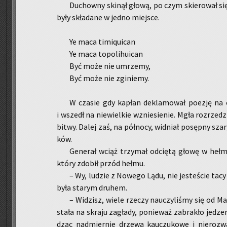
Du­chow­ny ski­nął głową, po czym skie­ro­wał się 
były skła­da­ne w jedno miej­sce.
Ye maca ti­mi­qu­ican
Ye maca to­po­li­hu­ican
Być może nie umrze­my,
Być może nie zgi­nie­my.
W cza­sie gdy ka­płan de­kla­mo­wał po­ezję na cz
i wszedł na nie­wiel­kie wznie­sie­nie. Mgła roz­rze­d
bitwy. Dalej zaś, na pół­no­cy, wid­niał po­sęp­ny s
ków.
Ge­ne­rał wciąż trzy­mał od­cię­tą głowę w heł­m
który zdo­bił przód hełmu.
– Wy, lu­dzie z No­we­go Lądu, nie je­ste­ście tac
była sta­rym dru­hem.
– Wi­dzisz, wiele rze­czy na­uczy­li­śmy się od Maj
stała na skra­ju za­gła­dy, po­nie­waż za­bra­kło je­dze
dząc nad­mier­nie drze­wa kau­czu­ko­we i nie­roz­