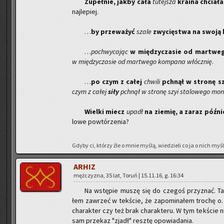
Zu­peł­nie, jakby cała
tu­tej­sza
kra­ina chcia­ła
naj­le­piej.
…
by prze­wa­żyć
szale
zwy­cię­stwa na swoją 
…
po­chwy­ca­jąc
w mię­dzy­cza­sie od mar­twe­
w mię­dzy­cza­sie od mar­twe­go kom­pa­na włócz­nię
.
…
po czym z całej
chwi­li
pchnął w stro­nę sz
czym z całej
siły
pchnął w stro­nę szyi sta­lo­we­go mon
Wiel­ki miecz
upadł
na zie­mię, a zaraz póź­
lo­we po­wtó­rze­nia?
Gdyby ci, któ­rzy źle o mnie myślą, wie­dzie­li co ja o nich myślę
ARHIZ
męż­czy­zna, 35 lat, Toruń | 15.11.16, g. 16:34
Na wstę­pie muszę się do cze­goś przy­znać. Tak
łem za­wrzeć w tek­ście, że za­po­mi­na­łem tro­chę o… 
cha­rak­ter czy też brak cha­rak­te­ru. W tym tek­ście nie
sam prze­kaz "zjadł" resz­tę opo­wia­da­nia.