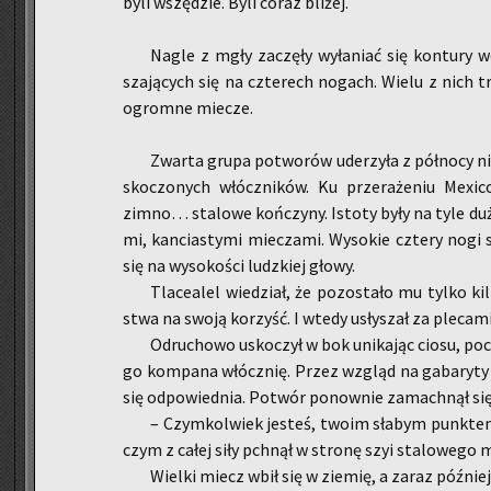
byli wszę­dzie. Byli coraz bli­żej.
Nagle z mgły za­czę­ły wy­ła­niać się kon­tu­ry wo
sza­ją­cych się na czte­rech no­gach. Wielu z nich tr
ogrom­ne mie­cze.
Zwar­ta grupa po­two­rów ude­rzy­ła z pół­no­cy ni­
sko­czo­nych włócz­ni­ków. Ku prze­ra­że­niu Me­xi­co
zimno… sta­lo­we koń­czy­ny. Isto­ty były na tyle duż
mi, kan­cia­sty­mi mie­cza­mi. Wy­so­kie czte­ry nogi 
się na wy­so­ko­ści ludz­kiej głowy.
Tla­ce­alel wie­dział, że po­zo­sta­ło mu tylko k
stwa na swoją ko­rzyść. I wtedy usły­szał za ple­ca­mi 
Od­ru­cho­wo usko­czył w bok uni­ka­jąc ciosu, po­
go kom­pa­na włócz­nię. Przez wzgląd na ga­ba­ry­ty 
się od­po­wied­nia. Po­twór po­now­nie za­mach­nął s
– Czym­kol­wiek je­steś, twoim sła­bym punk­tem
czym z całej siły pchnął w stro­nę szyi sta­lo­we­go 
Wiel­ki miecz wbił się w zie­mię, a zaraz póź­niej