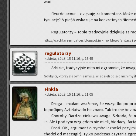
wać.
fleur­de­la­co­ur – dzię­ku­ję za ko­men­tarz. Może n
ty­nu­ację? A pieśń wska­zu­je na kon­kret­nych Niem­có
Re­gu­la­to­rzy – Tobie tra­dy­cyj­nie dzię­ku­ję za ra
http://wachlarzemoaloes.blogspot.in - mój blog o fan­ta­sy i sci
re­gu­la­to­rzy
ko­bie­ta, Łódź | 15.11.16, g. 16:45
Ar­hi­zie, tra­dy­cyj­nie miło mi ogrom­nie, że uwag
Gdyby ci, któ­rzy źle o mnie myślą, wie­dzie­li co ja o nich myślę
Fin­kla
ko­bie­ta, Łódź | 15.11.16, g. 21:05
Droga – mia­łam wra­że­nie, że wszyst­ko po pro­st
to po­ślij­my Az­te­ków do Hisz­pa­nii. Tak tro­chę bez p
Cho­ro­by. Bar­dzo cie­ka­wa uwaga. Szko­da, że n
lis. Ale i pod tym wzglę­dem nie mieli, bie­da­cy, farta
Broń. OK, ar­gu­ment o sym­bo­licz­no­ści przyj­m
cho­dzi od ma­czu­gi?). Tylko pod­czas czy­ta­nia zgrzy