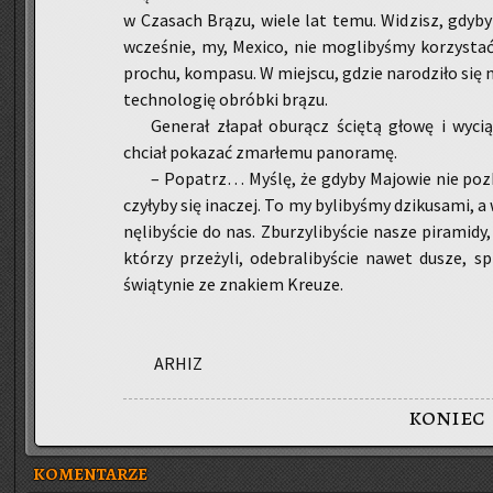
w Cza­sach Brązu, wiele lat temu. Wi­dzisz, gdyby je
wcze­śnie, my, Me­xi­co, nie mo­gli­by­śmy ko­rzy­stać
pro­chu, kom­pa­su. W miej­scu, gdzie na­ro­dzi­ło się n
tech­no­lo­gię ob­rób­ki brązu.
Ge­ne­rał zła­pał obu­rącz ścię­tą głowę i wy­cią
chciał po­ka­zać zmar­łe­mu pa­no­ra­mę.
– Po­patrz… Myślę, że gdyby Ma­jo­wie nie po­zbi
czy­ły­by się ina­czej. To my by­li­by­śmy dzi­ku­sa­mi, 
nę­li­by­ście do nas. Zbu­rzy­li­by­ście nasze pi­ra­mi­d
któ­rzy prze­ży­li, ode­bra­li­by­ście nawet dusze, sp
świą­ty­nie ze zna­kiem Kreu­ze.
ARHIZ
koniec
KOMENTARZE