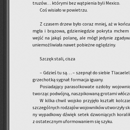
tru­zów… któ­ry­mi bez wąt­pie­nia byli Me­xi­co.
Coś wi­sia­ło w po­wie­trzu.
Z cza­sem drzew było coraz mniej, aż w końcu znik
mgła i brą­zo­wa, gdzie­nie­gdzie po­kry­ta mchem zie
wejść na jakąś po­la­nę, ale mógł je­dy­nie zga­dy­w
unie­moż­li­wia­ła nawet po­bież­ne oglę­dzi­ny.
Szczęk stali, cisza
– Gdzieś tu są… – szep­nął do sie­bie Tla­ca­elel
grze­chot­ką sy­gnał: for­ma­cja igu­any.
Po­sia­da­ją­cy pa­ra­sol­ko­wa­te ozdo­by wo­jow­ni­
two­rząc po­dwój­ną, na­szpi­ko­wa­ną gro­ta­mi włócz­
W kilka chwil woj­sko przy­ję­ło kształt kol­cza­
szcze­gól­nych ro­dza­jów wo­jow­ni­ków utwo­rzy­ły s
ny wy­pad­ko­wy dźwięk setek dzwo­nią­cych ko­ra­li­
z osta­tecz­nym ufor­mo­wa­niem się szyku.