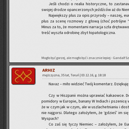
Jeśli cho­dzi o re­alia hi­sto­rycz­ne, to za­sta­
swo­jej dro­dze opan­ce­rzo­nych jeźdź­ców aż do Nie
Naj­więk­szy plus za opis przy­ro­dy – na­szej, eu­r
plus za scenę roz­mo­wy z głową (choć po­trój­ne “w
Minus za to, że mo­men­ta­mi nar­ra­cja szła drę­twa­wo
treść wy­szła odro­bi­nę zbyt ło­pa­to­lo­gicz­na.
Mogło być go­rzej, ale mogło być i znacz­nie le­piej - Gan­dalf S
ARHIZ
męż­czy­zna, 35 lat, Toruń | 03.12.16, g. 18:18
Navaz – miło wi­dzieć Twój ko­men­tarz. Dzię­ku­ję 
Czy w Hisz­pa­nii można upra­wiać ka­ka­ow­ce. D
po­mi­do­ry w Eu­ro­pie, ba­na­ny W In­diach i psze­ni­c
że w czym jak w czym, ale w uszla­chet­nia­niu i do­sto
nie naj­gor­si. Dla­te­go za­ło­ży­łem, że ‘gdzieś’ im
Wy­spach?
Co zaś się tyczy Nie­miec – za­ło­ży­łem, że Eu­r