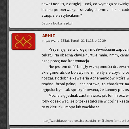
nawet neo­lit), z dru­giej – coś, co wy­ma­ga roz­wi­nię­t
le­cia­ła po pierw­szym strza­le, che­mii… Jakim c
sta­jąc się szty­le­ci­kiem?
Bab­ska lo­gi­ka rzą­dzi!
ARHIZ
męż­czy­zna, 35 lat, Toruń | 21.11.16, g. 10:29
Przy­zna­ję, że z drogą i moż­li­wo­ścia­mi za­po­
tek­stu. Na obec­ną chwi­lę nur­tu­je mnie, hmm, ka­na­r
cznę pracę nad kon­ty­nu­acją.
Nie je­stem dość bie­gły w zna­jo­mo­ści drze­wa r
skie ge­ne­ral­skie bu­ła­wy nie zmie­ni­ły się zbyt­nio 
noszą). Po­dob­nie ka­wa­le­ria Ache­me­ni­dów, która w
rząd­nej broni pal­nej. Inna spra­wa, to cha­rak­ter nacji,
egip­ska była tak spe­try­fi­ko­wa­na, że ka­no­ny po­zo­
Można się jed­nak za­sta­na­wiać, jak ten miecz w z
ło­by ocze­ki­wać, że prze­kształ­ci się w coś na kszta
to w kie­run­ku mopa lub wa­chla­rza.
http://wachlarzemoaloes.blogspot.in - mój blog o fan­ta­sy i sci