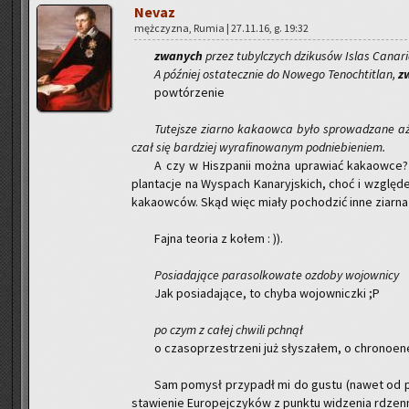
Nevaz
męż­czy­zna, Rumia | 27.11.16, g. 19:32
zwa­nych
przez tu­byl­czych dzi­ku­sów Islas Ca­na­r
A póź­niej osta­tecz­nie do No­we­go Te­noch­ti­tlan,
zw
po­wtó­rze­nie
Tu­tej­sze ziar­no ka­ka­ow­ca było spro­wa­dza­ne 
czał się bar­dziej wy­ra­fi­no­wa­nym pod­nie­bie­niem.
A czy w Hisz­pa­nii można upra­wiać ka­ka­ow­ce?
plan­ta­cje na Wy­spach Ka­na­ryj­skich, choć i wzglę­d
ka­ka­ow­ców. Skąd więc miały po­cho­dzić inne ziar­na 
Fajna teo­ria z kołem : )).
Po­sia­da­ją­ce pa­ra­sol­ko­wa­te ozdo­by wo­jow­ni­cy
Jak po­sia­da­ją­ce, to chyba wo­jow­nicz­ki ;P
po czym z całej chwi­li pchnął
o cza­so­prze­strze­ni już sły­sza­łem, o chro­no­ene
Sam po­mysł przy­padł mi do gustu (nawet od p
sta­wie­nie Eu­ro­pej­czy­ków z punk­tu wi­dze­nia rdze