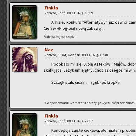
Fin­kla
ko­bie­ta, Łódź | 08.11.16, g. 15:09
Ar­hi­zie, kon­kurs “Al­ter­na­ty­wy” już dawno za
Cień w HP ogło­sił nową za­ba­wę…
Bab­ska lo­gi­ka rzą­dzi!
Naz
ko­bie­ta, 36 lat, Gdańsk | 08.11.16, g. 16:30
Po­do­ba­ło mi się. Lubię Az­te­ków i Majów, do­br
ska­ku­ją­ca. Język umie­jęt­ny, cho­ciaż cze­goś mi w ni
Szczęk stali, cisza ← zgu­bi­łeś krop­kę
"Po opa­no­wa­niu warsz­ta­tu na­le­ży go wy­rzu­cić przez okno". Vi
Fin­kla
ko­bie­ta, Łódź | 08.11.16, g. 22:57
Kon­cep­cja za­iste cie­ka­wa, ale mia­łam pro­blem