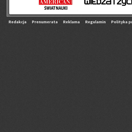
Re­dak­cja
Pre­nu­me­ra­ta
Re­kla­ma
Re­gu­la­min
Po­li­ty­ka p