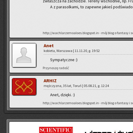
zwłasz­cza na za­cho­dzie. Te­re­ny wschod­nie, np. Fran
A z pa­ra­sol­ka­mi, to za­pew­ne ja­kieś pod­świa­do­m
http://wachlarzemoaloes.blogspot.in - mój blog o fan­ta­sy i sci
Anet
ko­bie­ta, War­sza­wa | 11.11.20, g. 19:52
Sym­pa­tycz­ne :)
Przy­no­szę ra­dość
ARHIZ
męż­czy­zna, 35 lat, Toruń | 05.08.21, g. 12:24
Anet, dzię­ki. :)
http://wachlarzemoaloes.blogspot.in - mój blog o fan­ta­sy i sci