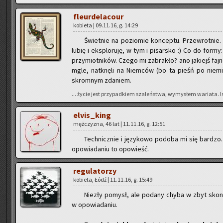
fleur­de­la­co­ur
ko­bie­ta | 09.11.16, g. 14:29
Świet­nie na po­zio­mie kon­cep­tu. Prze­wrot­nie. 
lubię i eks­plo­ru­ję, w tym i pi­sar­sko :) Co do formy:
przy­miot­ni­ków. Czego mi za­bra­kło? ano ja­kiejś faj­n
mgle, na­tknę­li na Niem­ców (bo ta pieśń po nie­mie
skrom­nym zda­niem.
... życie jest przy­pad­kiem sza­leń­stwa, wy­my­słem wa­ria­ta. Ist­n
elvis_king
męż­czy­zna, 46 lat | 11.11.16, g. 12:51
Tech­nicz­nie i ję­zy­ko­wo po­do­ba mi się bar­dz
opo­wia­da­niu to opo­wieść.
re­gu­la­to­rzy
ko­bie­ta, Łódź | 11.11.16, g. 15:49
Nie­zły po­mysł, ale po­da­ny chyba w zbyt skon­
w opo­wia­da­niu.