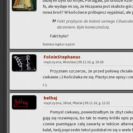
bli­żej im było do Afry­ki, Por­tu­ga­lii, po dro­dze A
fii, ale wy­da­je mi się, że Hisz­pa­nia jest ska­li­sto-gó
no­wa broń? W koń­ców­ce pró­bu­jesz wy­ja­śniać, ale 
Fakt przy­by­cia do ko­lo­nii sa­me­go Ci­hu­aco­la
da­rze­niem. Było ko­niecz­no­ścią.
Fakt było?
Bab­ska lo­gi­ka rzą­dzi!
Fo­lo­in­Ste­pha­nus
męż­czy­zna, Wro­cław | 09.11.16, g. 10:18
Przy­znam szcze­rze, że przed po­ło­wą chcia­łem
cie­ka­wie ;-) Koń­ców­ka mi się. Pla­stycz­ne opisy i ci
F.S
bel­haj
męż­czy­zna, 38 lat, Płońsk | 09.11.16, g. 12:32
Po­mysł cie­ka­wy, po­wie­dział­bym że zbyt cie­ka
ga­ją się roz­wi­nię­cia, bo tak to mamy krót­ki opis pr
cze­nie pu­en­tu­ją­ce całą za­war­tą w tek­ście al­ter­
kulał, twój po­przed­ni tekst po­do­bał mi się o wiele 