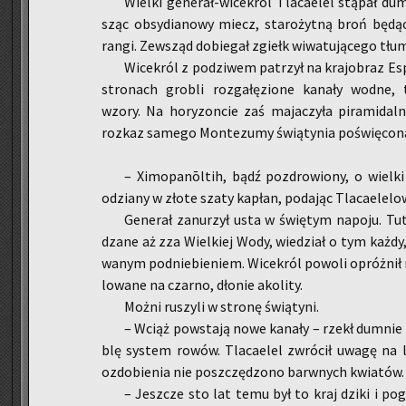
Wiel­ki ge­ne­rał-wi­ce­król Tla­ca­elel stą­pał d
sząc ob­sy­dia­no­wy miecz, sta­ro­żyt­ną broń bę­dą­
rangi. Ze­wsząd do­bie­gał zgiełk wi­wa­tu­ją­ce­go tłu
Wi­ce­król z po­dzi­wem pa­trzył na kra­jo­braz Es
stro­nach gro­bli roz­ga­łę­zio­ne ka­na­ły wodne, tw
wzory. Na ho­ry­zon­cie zaś ma­ja­czy­ła pi­ra­mi­dal
roz­kaz sa­me­go Mon­te­zu­my świą­ty­nia po­świę­c
– Xi­mo­panōltih, bądź po­zdro­wio­ny, o wiel­ki
odzia­ny w złote szaty ka­płan, po­da­jąc Tla­ca­ele­lo
Ge­ne­rał za­nu­rzył usta w świę­tym na­po­ju. Tu­
dza­ne aż zza Wiel­kiej Wody, wie­dział o tym każdy, k
wa­nym pod­nie­bie­niem. Wi­ce­król po­wo­li opróż­nił
lo­wa­ne na czar­no, dło­nie ako­li­ty.
Możni ru­szy­li w stro­nę świą­ty­ni.
– Wciąż po­wsta­ją nowe ka­na­ły – rzekł dum­nie k
blę sys­tem rowów. Tla­ca­elel zwró­cił uwagę na lic
ozdo­bie­nia nie po­szczę­dzo­no barw­nych kwia­tów.
– Jesz­cze sto lat temu był to kraj dziki i po­g