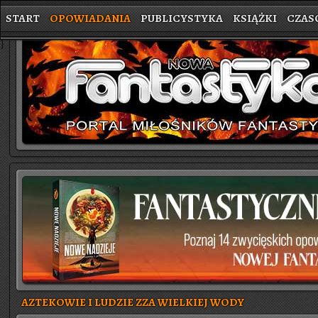
START
OPOWIADANIA
PUBLICYSTYKA
KSIĄŻKI
CZAS
}
AZTEKOWIE I LUDZIE ZZA WIELKIEJ WODY