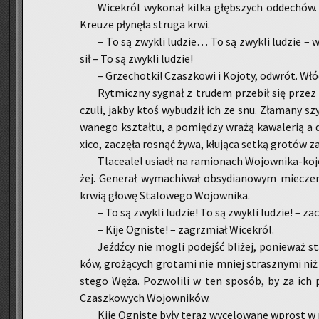
Wi­ce­król wy­ko­nał kilka głęb­szych od­de­chó
Kreu­ze pły­nę­ła stru­ga krwi.
– To są zwy­kli lu­dzie… To są zwy­kli lu­dzie – w
sił – To są zwy­kli lu­dzie!
– Grze­chot­ki! Czasz­ko­wi i Ko­jo­ty, od­wrót. W
Ryt­micz­ny sy­gnał z tru­dem prze­bił się przez 
czu­li, jakby ktoś wy­bu­dził ich ze snu. Zła­ma­ny sz
wa­ne­go kształ­tu, a po­mię­dzy wrażą ka­wa­le­rią a d
xi­co, za­czę­ła ro­snąć żywa, kłu­ją­ca setką gro­tów za
Tla­ce­alel usiadł na ra­mio­nach Wo­jow­ni­ka-ko­j
żej. Ge­ne­rał wy­ma­chi­wał ob­sy­dia­no­wym mie­cze
krwią głowę Sta­lo­we­go Wo­jow­ni­ka.
– To są zwy­kli lu­dzie! To są zwy­kli lu­dzie! – za­
– Kije Ogni­ste! – za­grzmiał Wi­ce­król.
Jeźdź­cy nie mogli po­dejść bli­żej, po­nie­waż 
ków, gro­żą­cych gro­ta­mi nie mniej strasz­ny­mi niż 
ste­go Węża. Po­zwo­li­li w ten spo­sób, by za ich p
Czasz­ko­wych Wo­jow­ni­ków.
Kije Ogni­ste były teraz wy­ce­lo­wa­ne wprost w 