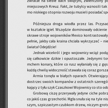
zwra­cał na sie­bie dach świą­ty­ni, zwień­czo­ny
miej­sco­wych Kreuz. Fakt, że tu­byl­cy wzno­si­li tak o
mo ni­skie­go stop­nia roz­wo­ju mu­sie­li po­sia­dać s
Póź­niej­sza droga wio­dła przez las. Przy­sa­d
w kształ­cie igieł. Wszę­dzie do­mi­no­wa­ły od­cie­nie 
skra­we stro­je wo­jow­ni­ków Me­xi­co kon­tra­sto­wa­
peł­nie, jakby cała kra­ina chcia­ła wy­krzy­czeć – nie 
świa­ta! Odejdź­cie!
Jed­nak wi­ce­król i jego wo­jow­ni­cy wciąż po­dą
się cał­ko­wi­cie dzi­kie i opu­sto­sza­łe. Je­dy­ny­mi t
mchem ko­na­ry, które co rusz wy­ła­nia­ły się z gę­
każdą chwi­lą wi­docz­ność sta­wa­ła się coraz gor­sza
Armia to­nę­ła w bia­łych opa­rach. Otwie­ra­ją­c
do­strzec swo­ich kom­pa­nów z ostat­nich sze­re­gów
ka­ją­cy z tyłu szyk Czasz­ko­wi Wo­jow­ni­cy co sto od­d
Gro­bo­wą ciszę prze­ry­wa­ły je­dy­ne ciche po­br
co jakiś czas grze­chot­ki. Mgła snuła się na tyle nis
szym, szpi­cza­stym czub­kom drzew, ni­czym gro­to