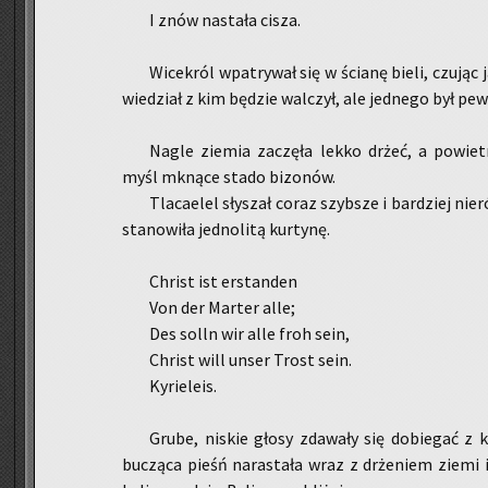
I znów na­sta­ła cisza.
Wi­ce­król wpa­try­wał się w ścia­nę bieli, czu­ją
wie­dział z kim bę­dzie wal­czył, ale jed­ne­go był pe­w
Nagle zie­mia za­czę­ła lekko drżeć, a po­wie­tr
myśl mkną­ce stado bi­zo­nów.
Tla­ca­elel sły­szał coraz szyb­sze i bar­dziej nie
sta­no­wi­ła jed­no­li­tą kur­ty­nę.
Christ ist er­stan­den
Von der Mar­ter alle;
Des solln wir alle froh sein,
Christ will unser Trost sein.
Ky­rie­le­is.
Grube, ni­skie głosy zda­wa­ły się do­bie­gać z ka
bu­czą­ca pieśń na­ra­sta­ła wraz z drże­niem ziemi i