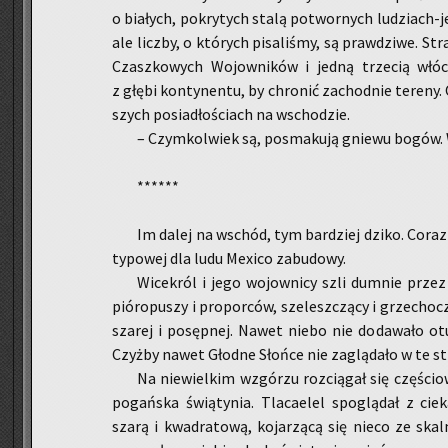
o bia­łych, po­kry­tych stalą po­twor­nych lu­dziach-
ale licz­by, o któ­rych pi­sa­li­śmy, są praw­dzi­we. Stra
Czasz­ko­wych Wo­jow­ni­ków i jedną trze­cią włócz­
z głębi kon­ty­nen­tu, by chro­nić za­chod­nie te­re­ny
szych po­sia­dło­ściach na wscho­dzie.
– Czym­kol­wiek są, po­sma­ku­ją gnie­wu bogów. 
******
Im dalej na wschód, tym bar­dziej dziko. Coraz
ty­po­wej dla ludu Me­xi­co za­bu­do­wy.
Wi­ce­król i jego wo­jow­ni­cy szli dum­nie przez
pió­ro­pu­szy i pro­por­ców, sze­lesz­czą­cy i grze­cho­cz
sza­rej i po­sęp­nej. Nawet niebo nie do­da­wa­ło otu
Czyż­by nawet Głod­ne Słoń­ce nie za­glą­da­ło w te st
Na nie­wiel­kim wzgó­rzu roz­cią­gał się czę­ścio
po­gań­ska świą­ty­nia. Tla­ca­elel spo­glą­dał z cie­k
szarą i kwa­dra­to­wą, ko­ja­rzą­cą się nieco ze skal