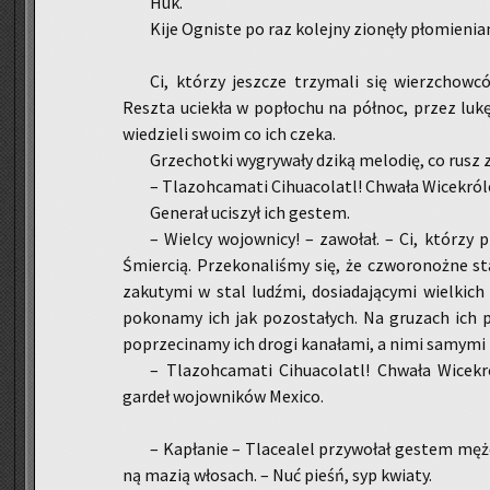
Huk.
Kije Ogni­ste po raz ko­lej­ny zio­nę­ły pło­mie­nia­
Ci, któ­rzy jesz­cze trzy­ma­li się wierz­chow­có
Resz­ta ucie­kła w po­pło­chu na pół­noc, przez lukę
wie­dzie­li swoim co ich czeka.
Grze­chot­ki wy­gry­wa­ły dziką me­lo­dię, co rusz zw
– Tla­zoh­ca­ma­ti Ci­hu­aco­latl! Chwa­ła Wi­ce­kró­l
Ge­ne­rał uci­szył ich ge­stem.
– Wiel­cy wo­jow­ni­cy! – za­wo­łał. – Ci, któ­rzy prz
Śmier­cią. Prze­ko­na­li­śmy się, że czwo­ro­noż­ne st
za­ku­ty­mi w stal ludź­mi, do­sia­da­ją­cy­mi wiel­k
po­ko­na­my ich jak po­zo­sta­łych. Na gru­zach ich p
po­prze­ci­na­my ich drogi ka­na­ła­mi, a nimi sa­my­mi
– Tla­zoh­ca­ma­ti Ci­hu­aco­latl! Chwa­ła Wi­ce­k
gar­deł wo­jow­ni­ków Me­xi­co.
– Ka­pła­nie – Tla­ce­alel przy­wo­łał ge­stem męż
ną mazią wło­sach. – Nuć pieśń, syp kwia­ty.