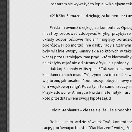
Po­sta­ram się wy­wa­żyć to le­piej w ko­lej­nym tek
c21h23no5.enazet – dzię­ku­ję za ko­men­tarz i 
Fin­kla – rów­nież dzię­ku­ję za ko­men­tarz. Opi­
miast by pró­bo­wać zdo­by­wać Afry­kę, przy­by­sze po
ukła­dy od­por­no­ścio­we "In­dian" mo­gły­by po­ra­d
po­dró­żo­wa­li po morzu), nie da­li­by rady z Czar­
były wła­śnie Wyspy Ka­na­ryj­skie (o któ­rych w tek­ści
wa­ne) przez ist­nie­ją­cy tam prąd, który kie­ro­wał­b
na­le­ża­ły­by mijać nie od stro­ny Afry­ki, a z pół­no­cy.
Jak kopć ka­na­ły w Hisz­pa­nii? Tak samo jak moż
ka­na­ła­mi ru­inach miast Trój­rzy­mie­rza (do dziś za­
wej broni, jak pi­sa­łem "pod­no­sząc ob­sy­dia­no­wy m
lem woj­sko­wej rangi". Poza tym te same rze­czy ni
Przy­kła­do­wo: w Ame­ry­ce kwi­tła ma­te­ma­tyk i ar­c
koło przed­sta­wi­łem swoją hi­po­te­zę). ;)
Fo­lo­in­Ste­pha­nus – cie­szę się, że Ci się po­do­ba­
Bel­haj – miło wi­dzie rów­nież Twój ko­men­tarz
rację, po­rów­nu­jąc tekst z "Wa­chla­rzem" widzę, że