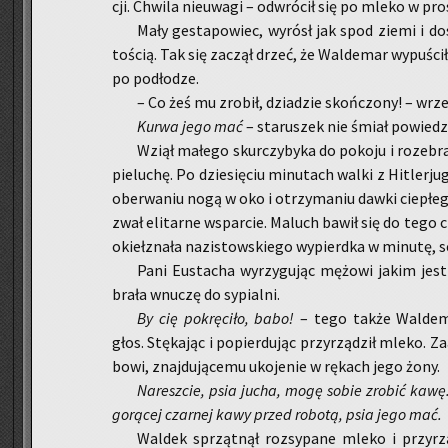
cji. Chwi­la nie­uwa­gi – od­wró­cił się po mleko w pro
Mały ge­sta­po­wiec, wy­rósł jak spod ziemi i do­si
to­ścią. Tak się za­czął drzeć, że Wal­de­mar wy­pu­ścił
po pod­ło­dze.
– Co żeś mu zro­bił, dzia­dzie skoń­czo­ny! – wrzesz
Kurwa jego mać
– sta­ru­szek nie śmiał po­wie­d
Wziął ma­łe­go skur­czy­by­ka do po­ko­ju i ro­ze­b
pie­lu­chę. Po dzie­się­ciu mi­nu­tach walki z Hi­tler­
obe­rwa­niu nogą w oko i otrzy­ma­niu dawki cie­płe
zwał eli­tar­ne wspar­cie. Ma­luch bawił się do tego c
okieł­zna­ła na­zi­stow­skie­go wy­pierd­ka w mi­nu­tę,
Pani Eu­sta­cha wy­rzy­gu­jąc mę­żo­wi jakim jes
bra­ła wnu­czę do sy­pial­ni.
By cię po­krę­ci­ło, babo!
– tego także Wal­de­ma
głos. Stę­ka­jąc i po­pier­du­jąc przy­rzą­dził mleko. Z
bo­wi, znaj­du­ją­ce­mu uko­je­nie w rę­kach jego żony.
Na­resz­cie, psia jucha, mogę sobie zro­bić kawę
go­rą­cej czar­nej kawy przed ro­bo­tą, psia jego mać.
Wal­dek sprząt­nął roz­sy­pa­ne mleko i przy­rzą