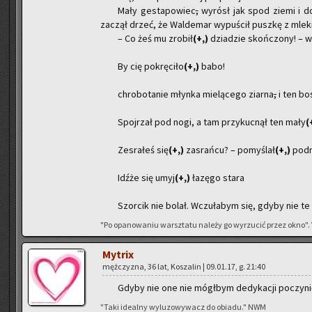
Mały ge­sta­po­wiec
,
wy­rósł jak spod ziemi i do­si
za­czął drzeć, że Wal­de­mar wy­pu­ścił pusz­kę z mle­
– Co żeś mu zro­bił
(+,)
dzia­dzie skoń­czo­ny! – wr
By cię po­krę­ci­ło
(+,)
babo!
chro­bo­ta­nie młyn­ka mie­lą­ce­go ziar­na
,
i ten bo
Spoj­rzał pod nogi, a tam przy­kuc­nął ten mały
(
Ze­sra­łeś się
(+,)
za­srań­cu? – po­my­ślał
(+,)
pod­n
Idźże się umyj
(+,)
ła­zę­go stara
Szor­cik nie bolał. Wczu­ła­bym się, gdyby nie te p
"Po opa­no­wa­niu warsz­ta­tu na­le­ży go wy­rzu­cić przez okno". Vi
My­trix
męż­czy­zna, 36 lat, Ko­sza­lin | 09.01.17, g. 21:40
Gdyby nie one nie mógł­bym de­dy­ka­cji po­czy­ni
"Taki ide­al­ny wy­lu­zo­wy­wacz do obia­du." NWM