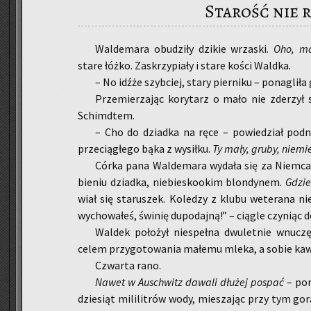
Starość nie 
Wal­de­ma­ra obu­dzi­ły dzi­kie wrza­ski.
Oho, mał
stare łóżko. Za­skrzy­pia­ły i stare kości Wald­ka.
– No idźże szyb­ciej, stary pier­ni­ku – po­na­gli­ł
Prze­mie­rza­jąc ko­ry­tarz o mało nie zde­rzył 
Schimd­tem.
– Cho do dziad­ka na ręce – po­wie­dział pod­no­
prze­cią­głe­go bąka z wy­sił­ku.
Ty m
ały, gruby, nie­mie
Córka pana Wal­de­ma­ra wy­da­ła się za Niem­ca.
bie­niu dziad­ka, nie­bie­sko­okim blon­dy­nem.
Gdzie
wiał się sta­ru­szek. Ko­le­dzy z klubu we­te­ra­na ni
wy­cho­wa­łeś, świ­nię du­po­daj­ną!” – cią­gle czy­niąc do
Wal­dek po­ło­żył nie­speł­na dwu­let­nie wnu­cz
celem przy­go­to­wa­nia ma­łe­mu mleka, a sobie kawy.
Czwar­ta rano.
Nawet w
Au­schwitz da­wa­li dłu­żej po­spać
– po­m
dzie­siąt mi­li­li­trów wody, mie­sza­jąc przy tym go­