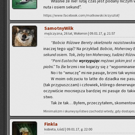
Wła­śnie że nie! Tutaj czas jest po­da­ny ni­czym 
nu­ta i osiem se­kund”.
https://www.facebook.com/matkowski.krzysztof/
Sa­mot­ny­Wilk
męż­czy­zna, 26 lat, Wo­ło­min | 09.01.17, g. 21:57
“Bab­cia Ró­żo­we Be­re­ty okieł­zna­ła na­zi­stow­s
ina­czej tego ująć? Na przy­kład:
Bab­cia, Mo­he­ro­wy B
se­kund osiem. Tak, żeby ten Mo­he­ro­wy, tu­dzież Ró­żo
“Pani Eu­sta­cha
wy­rzy­gu­jąc
mę­żo­wi jakim jest n
pial­ni.”
To źle brzmi i nie ko­ja­rzy się z “wy­po­mi­na­ni
No i to “wnu­czę” mi nie pa­su­je, brzmi tak wy­ni
W moim od­czu­ciu to latte do dziad­ka nie pa­su­je
(tak przy­pusz­czam) i czło­wiek, któ­re­go de­ner­wu­je
oczy­wi­ście moc­niej­sza bar­dziej mi pa­su­je do ta­ki
stwo.
Tak że tak… Byłem, prze­czy­ta­łem, sko­men­to­
Mi­ni­ma­lizm i skur­wy­syń­stwo za­cho­dzi wtedy, gdy do­sta­jes
Fin­kla
ko­bie­ta, Łódź | 09.01.17, g. 22:00