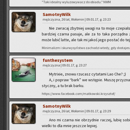
"Taki ide­al­ny wy­lu­zo­wy­wacz do obia­du." NWM
Sa­mot­ny­Wilk
męż­czy­zna, 26 lat, Wo­ło­min | 09.01.17, g. 23:23
Nie zwra­caj zbyt­niej uwagi na to moje cze­pial
bar­dziej czar­na pa­su­je, ale za to taka po­rząd­na z
może lubić latte, ale tak mi jakoś jego po­stać do tej c
Mi­ni­ma­lizm i skur­wy­syń­stwo za­cho­dzi wtedy, gdy do­sta­jes
fun­the­sys­tem
męż­czy­zna | 09.01.17, g. 23:27
My­tri­xie, znowu rzu­casz cy­ta­ta­mi Lao Che? ;)
A, i po­praw “bark” we wstę­pie. Muszę przy­znać, 
stycz­ny, a tu brak barku.
https://www.facebook.com/matkowski.krzysztof/
Sa­mot­ny­Wilk
męż­czy­zna, 26 lat, Wo­ło­min | 09.01.17, g. 23:29
Ano mi czar­na nie obrzyd­nie ra­czej, lubię sobie
wiel­ki to dla mnie jesz­cze le­piej.