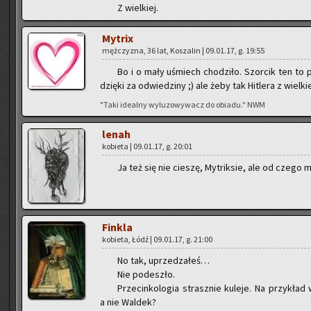
Z wiel­kiej.
My­trix
męż­czy­zna, 36 lat, Ko­sza­lin | 09.01.17, g. 19:55
Bo i o mały uśmiech cho­dzi­ło. Szor­cik ten to pr
dzię­ki za od­wie­dzi­ny ;) ale żeby tak Hi­tle­ra z wiel­k
"Taki ide­al­ny wy­lu­zo­wy­wacz do obia­du." NWM
lenah
ko­bie­ta | 09.01.17, g. 20:01
Ja też się nie cie­szę, My­trik­sie, ale od czego ma
Fin­kla
ko­bie­ta, Łódź | 09.01.17, g. 21:00
No tak, uprze­dza­łeś…
Nie po­de­szło.
Prze­cin­ko­lo­gia strasz­nie ku­le­je. Na przy­kła
a nie Wal­dek?