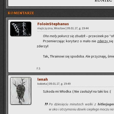
KOMENTARZE
Fo­lo­in­Ste­pha­nus
męż­czy­zna, Wro­cław | 09.01.17, g. 19:44
Oho mały po­kurcz się zbu­dzi
ł – prze­ci­nek po “
Prze­mie­rza­jąc ko­ry­tarz o mało nie
zde­rzy
się
zde­rzył
Tak, Thra­ino­wi się spodo­ba. Ale przy­zna­ję, śmi
F.S
lenah
ko­bie­ta | 09.01.17, g. 19:49
Szko­da mi Włod­ka :( Nie za­słu­żył na taki los :(
Po dzie­się­ciu mi­nu­tach walki z
hi­tler­ju­g
w oko i otrzy­ma­niu dawki cie­płe­go moczu na 