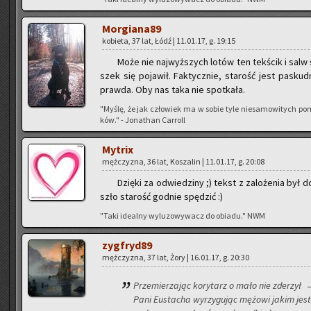
Mor­gia­na­89
ko­bie­ta, 37 lat, Łódź | 11.01.17, g. 19:15
Może nie naj­wyż­szych lotów ten tek­ścik i salw
szek się po­ja­wił. Fak­tycz­nie, sta­rość jest pa­skud
praw­da. Oby nas taka nie spo­tka­ła.
"Myślę, że jak czło­wiek ma w sobie tyle nie­sa­mo­wi­tych po
ków." - Jo­na­than Car­roll
My­trix
męż­czy­zna, 36 lat, Ko­sza­lin | 11.01.17, g. 20:08
Dzię­ki za od­wie­dzi­ny ;) tekst z za­lo­że­nia był
szło sta­rość god­nie spę­dzić :)
"Taki ide­al­ny wy­lu­zo­wy­wacz do obia­du." NWM
zyg­fry­d89
męż­czy­zna, 37 lat, Żory | 16.01.17, g. 20:30
Prze­mie­rza­jąc ko­ry­tarz o mało nie zde­rzył 
Pani Eu­sta­cha wy­rzy­gu­jąc mę­żo­wi jakim jes