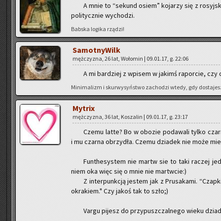
A mnie to “se­kund osiem” ko­ja­rzy się z ro­syj­sk
po­li­tycz­nie wy­cho­dzi.
Bab­ska lo­gi­ka rzą­dzi!
Sa­mot­ny­Wilk
męż­czy­zna, 26 lat, Wo­ło­min | 09.01.17, g. 22:06
A mi bar­dziej z wpi­sem w ja­kimś ra­por­cie, czy 
Mi­ni­ma­lizm i skur­wy­syń­stwo za­cho­dzi wtedy, gdy do­sta­jes
My­trix
męż­czy­zna, 36 lat, Ko­sza­lin | 09.01.17, g. 23:17
Czemu latte? Bo w obo­zie po­da­wa­li tylko czar­n
i mu czar­na obrzy­dła. Czemu dzia­dek nie może mieć a
Fun­the­sys­tem nie martw sie to taki ra­czej jed
niem oka więc się o mnie nie mar­tw­cie:)
Z in­ter­punk­cją je­stem jak z Pru­sa­ka­mi. “Cza
okra­kiem." Czy jakoś tak to szło;)
Vargu pi­jesz do przy­pusz­czal­ne­go wieku dziad