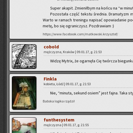
Super aka­pit. Zmie­nił­bym na końcu na “w mi­nu­t
Po­zo­sta­ła część tek­stu śred­nia. Dra­ma­tyzm m
Warto w ra­mach tre­nin­gu na­pi­sać opo­wia­da­nie 
metę, bo się ogra­ni­czysz. Po­zdra­wiam :)
https://www.facebook.com/matkowski.krzysztof/
co­bold
męż­czy­zna, Kra­ków | 09.01.17, g. 21:53
Widzę My­trix, że ogar­nę­ła Cię twór­cza bie­gun­k
Fin­kla
ko­bie­ta, Łódź | 09.01.17, g. 21:53
Nie, “mi­nu­ta, se­kund osiem” jest fajna. Taka sty
Bab­ska lo­gi­ka rzą­dzi!
fun­the­sys­tem
męż­czy­zna | 09.01.17, g. 21:55