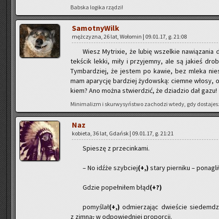
Bab­ska lo­gi­ka rzą­dzi!
Sa­mot­ny­Wilk
męż­czy­zna, 26 lat, Wo­ło­min | 09.01.17, g. 21:08
Wiesz My­tri­xie, że lubię wszel­kie na­wią­za­nia do
tek­ścik lekki, miły i przy­jem­ny, ale są ja­kieś drob­
Tym­bar­dziej, że je­stem po kawie, bez mleka nie­ste­
mam apa­ry­cję bar­dziej ży­dow­ską: ciem­ne włosy, oc
kiem? Ano można stwier­dzić, że dzia­dzio dał gazu!
Mi­ni­ma­lizm i skur­wy­syń­stwo za­cho­dzi wtedy, gdy do­sta­jes
Naz
ko­bie­ta, 36 lat, Gdańsk | 09.01.17, g. 21:21
Spie­szę z prze­cin­ka­mi.
– No idźże szyb­ciej
(+,)
stary pier­ni­ku – po­na­gl
Gdzie po­peł­ni­łem błąd
(+?)
po­my­ślał
(+,)
od­mie­rza­jąc dwie­ście sie­dem­dzi
z zimną
,
w od­po­wied­niej pro­por­cji.