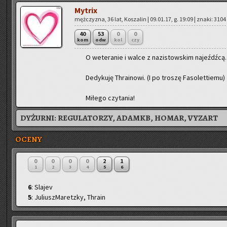
My­trix
męż­czy­zna, 36 lat, Ko­sza­lin | 09.01.17, g. 19:09 | znaki: 3104
40
53
0
0
kom
odw
kol
czy
O we­te­ra­nie i walce z na­zi­stow­skim na­jeźdź­cą.
De­dy­ku­ję Thra­ino­wi. (I po tro­szę Fa­so­let­tie­mu)
Mi­łe­go czy­ta­nia!
DYŻURNI:
REGULATORZY, ADAMKB, HOMAR, VYZART
OCENY
0
0
0
0
2
1
1
2
3
4
5
6
6
: Slajev
5
: JuliuszMaretzky, Thrain