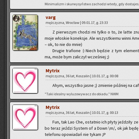
Mi­ni­ma­lizm i skur­wy­syń­stwo za­cho­dzi wtedy, gdy do­sta­jes
varg
męż­czy­zna, Wro­cław | 09.01.17, g. 23:33
Z pierw­szym cho­dzi mi tylko o to, że latte z
moje wło­skie ko­nek­sje. Ale wszyst­kie­mu winni Ame­r
– ok, to nie do mnie)
Dru­gie tra­fio­ne :) Niech bę­dzie z tym ele­men­
ma, może bym za­li­czył wcze­śniej ;)
My­trix
męż­czy­zna, 36 lat, Ko­sza­lin | 10.01.17, g. 00:08
Ahym, wszyst­ko jasne ;) zmie­nie póź­niej na caff
"Taki ide­al­ny wy­lu­zo­wy­wacz do obia­du." NWM
My­trix
męż­czy­zna, 36 lat, Ko­sza­lin | 10.01.17, g. 00:13
Fun, tak Lao Che, ostat­nio ich płyty jeź­dzi­ły 
bo teraz jeź­dzi Sys­tem of a Down \m/, ok jak będę 
te­le­fo­nu opo­wia­dań nie tykam ;P