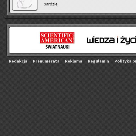
bar­dziej.
Re­dak­cja
Pre­nu­me­ra­ta
Re­kla­ma
Re­gu­la­min
Po­li­ty­ka p