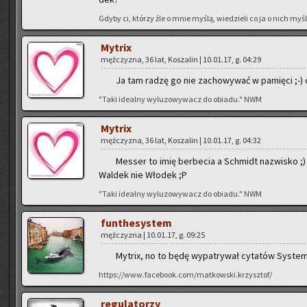
Gdyby ci, któ­rzy źle o mnie myślą, wie­dzie­li co ja o nich myślę
My­trix
męż­czy­zna, 36 lat, Ko­sza­lin | 10.01.17, g. 04:29
Ja tam radzę go nie za­cho­wy­wać w pa­mię­ci ;-) 
"Taki ide­al­ny wy­lu­zo­wy­wacz do obia­du." NWM
My­trix
męż­czy­zna, 36 lat, Ko­sza­lin | 10.01.17, g. 04:32
Mes­ser to imię ber­be­cia a Schmidt na­zwi­sko ;
Wal­dek nie Wło­dek ;P
"Taki ide­al­ny wy­lu­zo­wy­wacz do obia­du." NWM
fun­the­sys­tem
męż­czy­zna | 10.01.17, g. 09:25
My­trix, no to będę wy­pa­try­wał cy­ta­tów Sys­te­m
https://www.facebook.com/matkowski.krzysztof/
re­gu­la­to­rzy