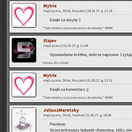
My­trix
męż­czy­zna, 36 lat, Ko­sza­lin | 28.01.17, g. 21:16
Dzię­ki za wi­zy­tę :)
"Taki ide­al­ny wy­lu­zo­wy­wacz do obia­du." NWM
Sla­jev
męż­czy­zna | 01.05.17, g. 21:08
Opo­wia­da­nie krót­kie, do­brze na­pi­sa­ne. Czy­ta­j
Sztu­ka dla sztu­ki
My­trix
męż­czy­zna, 36 lat, Ko­sza­lin | 01.05.17, g. 21:31
Dzię­ki za ko­men­tarz ;)
"Taki ide­al­ny wy­lu­zo­wy­wacz do obia­du." NWM
Ju­liusz­Ma­retz­ky
męż­czy­zna, 36 lat, Gdańsk | 31.05.17, g. 18:08
Pie­mkne.
Skon­cen­tro­wa­ny ła­du­nek cham­stwa, żółci, nie­ch