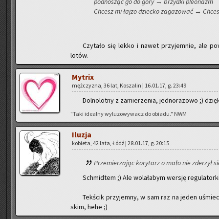
pod­no­sząc go do góry → brzyd­ki ple­onazm
Chcesz mi łajzo dziec­ko za­ga­zo­wać → Chcesz
Czy­ta­ło się lekko i nawet przy­jem­nie, ale p
lotów.
My­trix
męż­czy­zna, 36 lat, Ko­sza­lin | 16.01.17, g. 23:49
Dol­no­lot­ny z za­mie­rze­nia, jed­no­ra­zo­wo ;) dzię­
"Taki ide­al­ny wy­lu­zo­wy­wacz do obia­du." NWM
Ilu­zja
ko­bie­ta, 42 lata, Łódź | 28.01.17, g. 20:15
Prze­mie­rza­jąc ko­ry­tarz o mało nie zde­rzył s
Schmid­tem ;) Ale wo­la­ła­bym wer­sję re­gu­la­tor­ki
Tek­ścik przy­jem­ny, w sam raz na jeden uśmiech. 
skim, hehe ;)