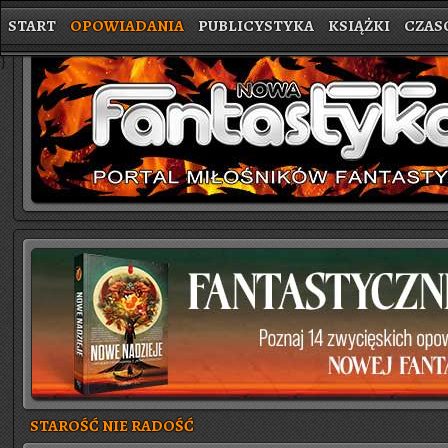
START
OPOWIADANIA
PUBLICYSTYKA
KSIĄŻKI
CZAS
}
STAROŚĆ NIE RADOŚĆ