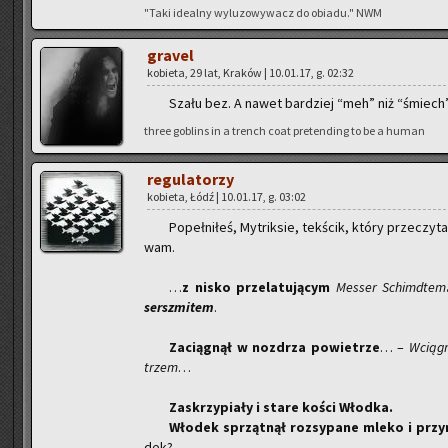
"Taki ide­al­ny wy­lu­zo­wy­wacz do obia­du." NWM
gra­vel
ko­bie­ta, 29 lat, Kra­ków | 10.01.17, g. 02:32
Szału bez. A nawet bar­dziej “meh” niż “śmiech
three go­blins in a trench coat pre­ten­ding to be a human
re­gu­la­to­rzy
ko­bie­ta, Łódź | 10.01.17, g. 03:02
Po­peł­ni­łeś, My­trik­sie, tek­ścik, który prze­czy­
wam.
…
z nisko prze­la­tu­ją­cym
Mes­ser Schimd­tem
sersz­mi­tem
.
Za­cią­gnął w noz­drza po­wie­trze
… –
W­cią­g
trzem
…
Za­skrzy­pia­ły i stare kości Włod­ka.
Wło­dek sprząt­nął roz­sy­pa­ne mleko i przy­
dek?