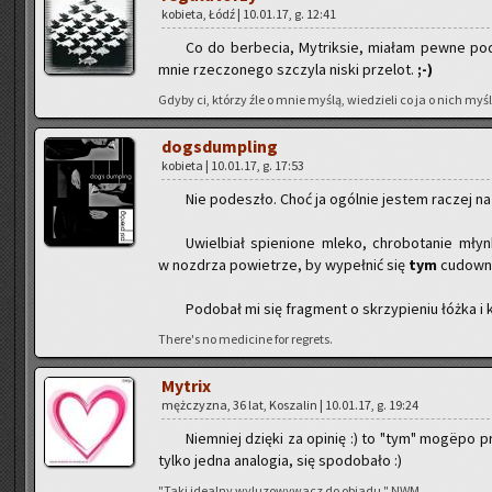
ko­bie­ta, Łódź | 10.01.17, g. 12:41
Co do ber­be­cia, My­trik­sie, mia­łam pewne po­d
mnie rze­czo­ne­go szczy­la niski prze­lot.
;-)
Gdyby ci, któ­rzy źle o mnie myślą, wie­dzie­li co ja o nich myślę
do­gs­dum­pling
ko­bie­ta | 10.01.17, g. 17:53
Nie po­de­szło. Choć ja ogól­nie je­stem ra­czej na
Uwiel­biał spie­nio­ne mleko, chro­bo­ta­nie młyn­
w noz­drza po­wie­trze, by wy­peł­nić się
tym
cu­dow­n
Po­do­bał mi się frag­ment o skrzy­pie­niu łóżka i ko
There's no me­di­ci­ne for re­grets.
My­trix
męż­czy­zna, 36 lat, Ko­sza­lin | 10.01.17, g. 19:24
Nie­mniej dzię­ki za opi­nię :) to "tym" mogëpo pro
tylko jedna ana­lo­gia, się spodo­ba­ło :)
"Taki ide­al­ny wy­lu­zo­wy­wacz do obia­du." NWM