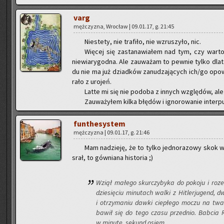
varg
męż­czy­zna, Wro­cław | 09.01.17, g. 21:45
Nie­ste­ty, nie tra­fi­ło, nie wzru­szy­ło, nic.
Wię­cej się za­sta­na­wia­łem nad tym, czy warto
nie­wia­ry­god­na. Ale za­uwa­żam to pew­nie tylko dla­
du nie ma już dziad­ków za­nu­dza­ją­cych ich/go opo­
ra­ło z uro­jeń.
Latte mi się nie po­do­ba z in­nych wzglę­dów, ale
Za­uwa­ży­łem kilka błę­dów i igno­ro­wa­nie in­ter­p
fun­the­sys­tem
męż­czy­zna | 09.01.17, g. 21:46
Mam na­dzie­ję, że to tylko jed­no­ra­zo­wy skok w 
srał, to gów­nia­na hi­sto­ria ;)
Wziął ma­łe­go skur­czy­by­ka do po­ko­ju i ro­ze
dzie­się­ciu mi­nu­tach walki z Hi­tler­ju­gend
i otrzy­ma­niu dawki cie­płe­go moczu na twar
bawił się do tego czasu przed­nio. Bab­cia Ró­ż
w mi­nu­tę, se­kund osiem.