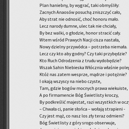
Plan ha­nieb­ny, by wy­grać, taki ob­my­śli­ły:
Za­cnych Ana­osów po­su­chą znisz­czyć cało,
Aby strat nie od­no­sić, choć ho­no­ru mało.
Lecz na­ro­dy dumne, ulec tak nie chcia­ły,
By bez walki, o gło­dzie, honor stra­cić cały.
Wtem wśród Pra­wych Nacji cisza na­sta­ła,
Nowy dziel­ny przy­wód­ca – po­trze­ba nie­ma­ła.
Lecz czy kto aby godny? Czy taki przy­bę­dzie?
Kto Ruch Od­ro­dze­nia z trudu wy­do­bę­dzie?
Wszak Sahin Nie­bie­ska Włócz­nia wła­śnie po­le
Któż nas zatem wes­prze, mą­drze i po­tęż­nie?
I okają wszy­scy na niebo czy­ste,
Tam, gdzie bogów moc­nych prawa wie­ku­iste,
A po fir­ma­men­cie Bóg Świe­tli­sty kro­czy,
By pod­kre­ślić ma­je­stat, razi wszyst­kich w ocz
– Chwa­ła ci, panie słoń­ca – wo­ła­ją stra­pie­ni -
Czy jest mąż, co nasz los zły teraz od­mie­ni?
Bóg Świe­tli­sty z góry srogo ob­ser­wu­je,