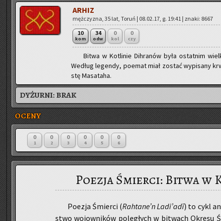
ARHIZ
męż­czy­zna, 35 lat, Toruń | 08.02.17, g. 19:41 | znaki: 8667
10
34
0
0
kom
odw
kol
czy
Bitwa w Ko­tli­nie Dih­ra­nów była ostat­nim wi
We­dług le­gen­dy, po­emat miał zo­stać wy­pi­sa­ny kr
stę Ma­sa­ta­ha.
DYŻURNI:
BRAK
OCENY
0
0
0
0
0
0
1
2
3
4
5
6
Poezja Śmierci: Bitwa w
Po­ezja Śmier­ci (
Rah­ta­ne’n Ladi’ad
ī
) to cykl an
stwo wo­jow­ni­ków po­le­głych w bi­twach Okre­su Ś