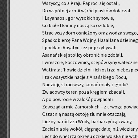
Wszy­scy, co z Kraju Pa­pro­ci się osta­li,
Do wspól­nej armii wśród pia­sków do­łą­cza­li.
I Lay­ana­osi, gór wy­so­kich sy­no­wie,
Co białe tka­ni­ny noszą ku ozdo­bie,
Stra­ciw­szy dom ośnie­żo­ny oraz wodza swego,
Spad­ko­bier­cę Pana Wojny, Ha­sal­la­na dziel­ne­g
I pod­da­ni Ray­atyu też po­przy­by­wa­li,
Asa­nań­skiej sto­li­cy obro­nić nie zdo­ła­li.
I wresz­cie, ko­czow­ni­cy, ste­pów syny wa­lecz­ne
Wa­ti­ra­lat’howie dziel­ni i ich ostrza nie­bez­pie
I tak wszyst­kie nacje z Anań­skie­go Rodu,
Na­dzie­ję stra­ciw­szy, konać miały z głodu?
Zwia­dow­cy teren poza krę­giem zba­da­li,
A po po­wro­cie w ża­łość po­wpa­da­li.
Ze­wsząd armie Za­mor­skich – z trwo­gą po­wia­d
Ostat­nią naszą osto­ję tłum­nie ota­cza­ją,
Licz­ny naród zza Wody, bar­ba­rzyń­cą zwany,
Za­cie­śnia się wokół, cią­gnąc dalej niż wi­dzia­ny
Lecz do wnę­trza okrę­gu dzi­kie woj­ska nie wcho