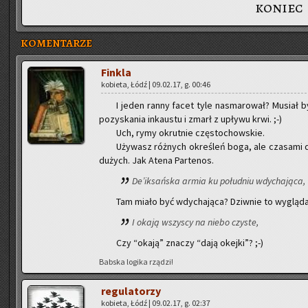
koniec
KOMENTARZE
Fin­kla
ko­bie­ta, Łódź | 09.02.17, g. 00:46
I jeden ranny facet tyle na­sma­ro­wał? Mu­siał by
po­zy­ska­nia in­kau­stu i zmarł z upły­wu krwi. ;-)
Uch, rymy okrut­nie czę­sto­chow­skie.
Uży­wasz róż­nych okre­śleń boga, ale cza­sa­mi du­ży
du­żych. Jak Atena Par­te­nos.
De’ik­sań­ska armia ku po­łu­dniu wdy­cha­ją­ca,
Tam miało być wdy­cha­ją­ca? Dziw­nie to wy­glą­da
I okają wszy­scy na niebo czy­ste,
Czy “okają” zna­czy “dają okej­ki”? ;-)
Bab­ska lo­gi­ka rzą­dzi!
re­gu­la­to­rzy
ko­bie­ta, Łódź | 09.02.17, g. 02:37