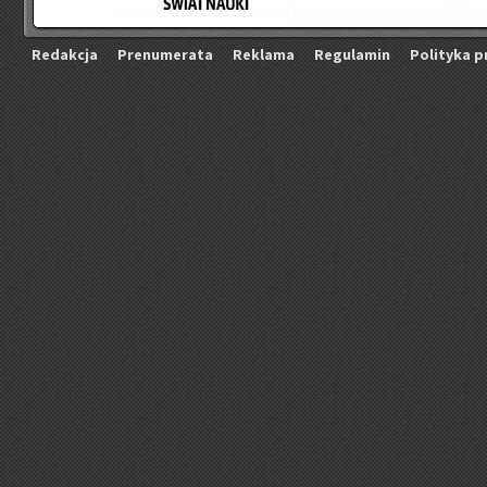
Re­dak­cja
Pre­nu­me­ra­ta
Re­kla­ma
Re­gu­la­min
Po­li­ty­ka p