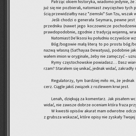
Pa­trząc okiem hi­sto­ry­ka, wia­do­mo je­dy­nie, że
już się nie po­zbie­ra­li, na­to­miast zwy­cię­stwo ty
ścią prze­wi­dział­by nasz "ziem­ski" Sun Tzu, wszak w
Jeśli cho­dzi o ge­ne­ra­ła Sey­ma­ra, pewne jest
przed­ni­ku (nawet jego ko­czow­ni­cze po­cho­dze­nie 
praw­do­po­dob­nie, zgod­nie z tra­dy­cją wo­jen­ną, wr
Na­to­miast De'ik­so­si ku po­łu­dniu oczy­wi­ście wz
Bóg/bo­go­wie małą li­te­rą to po pro­stu bóg/bo­
nazwą wła­sną (Sat'hayaa De­wa­ty­uu), po­dob­nie jak Do
wa­łem imion w ory­gi­na­le, żeby nie za­mę­czyć – uzn
Rymy czę­sto­chow­skie po­wia­dasz… Dasz wiarę
rzam? Sta­ra­łem się uni­kać, jed­nak widać, za­kra­dły 
Re­gu­la­to­rzy, tym bar­dziej miło mi, że jed­nak 
cerz. Cią­gle jakiś zwią­zek z roz­le­wem krwi jest.
Lenah, dzię­ku­ją za ko­men­tarz. Jak pi­sa­łem 
widać, nie za­wsze do­brze oce­niam która fraza przy­
W kwe­stii opi­sów aku­rat mam od­wrot­ne od­cz
z grub­sza wska­zać, które opisy nie zy­ska­ły Two­jej