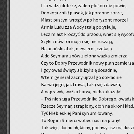
I co widzą do­brze, żaden gło­śno nie powie,
Do­oko­ła znikł pia­sek, jak po­ran­ne zorze,
Miast pu­sty­ni wro­gów po ho­ry­zont morze!
Armia Ludu zza Wody stalą po­ły­sku­je,
Lecz miast kro­czyć do przo­du, wnet się wy­co­fu
Szyki znów for­mu­ją i się nie ru­sza­ją,
Na anań­ski atak, nie­wier­ni, cze­ka­ją.
A do Sey­ma­ra znów zie­lo­na ważka zmie­rza,
Czy to Dobry Prze­wod­nik nowy plan za­mie­rz
I gdy owad świę­ty zbli­żył się do­sad­nie,
Wtem ge­ne­rał zacny uj­rzał go do­kład­nie.
Barwa jego, jak trawa, taką się zda­wa­ła,
A na­praw­dę ważka barwę nieba uka­za­ła!
– Tyś nie sługa Prze­wod­ni­ka Do­bre­go, owa­dzi
Rze­cze Sey­mar, stra­pio­ny, dłoń na skro­ni kła­d
Tyś Nie­bie­skiej Pani syn umi­ło­wa­ny,
To Bo­gi­ni Śmier­ci wobec nas ma plany!
Tak więc, duchu błę­kit­ny, po­chwy­cisz mą dusz