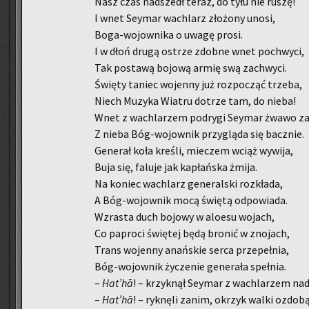
Nasz czas nad­szedł teraz, do tyłu nie ruszę!
I wnet Sey­mar wa­chlarz zło­żo­ny unosi,
Bo­ga-wo­jow­ni­ka o uwagę prosi.
I w dłoń drugą ostrze zdob­ne wnet po­chwy­ci,
Tak po­sta­wą bo­jo­wą armię swą za­chwy­ci.
Świę­ty ta­niec wo­jen­ny już roz­po­cząć trze­ba,
Niech Mu­zy­ka Wia­tru do­trze tam, do nieba!
Wnet z wa­chla­rzem po­dry­gi Sey­mar żwawo za
Z nieba Bóg-wo­jow­nik przy­glą­da się bacz­nie.
Ge­ne­rał koła kre­śli, mie­czem wciąż wy­wi­ja,
Buja się, fa­lu­je jak ka­płań­ska żmija.
Na ko­niec wa­chlarz ge­ne­ral­ski roz­kła­da,
A Bóg-wo­jow­nik mocą świę­tą od­po­wia­da.
Wzra­sta duch bo­jo­wy w alo­esu wo­jach,
Co pa­pro­ci świę­tej będą bro­nić w zno­jach,
Trans wo­jen­ny anań­skie serca prze­peł­nia,
Bóg-wo­jow­nik ży­cze­nie ge­ne­ra­ła speł­nia.
–
Hat’h
ā
! – krzyk­nął Sey­mar z wa­chla­rzem na
–
Hat’h
ā
! – ryk­nę­li zanim, okrzyk walki ozdo­bą