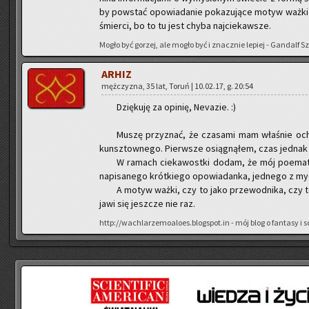
by po­wstać opo­wia­da­nie po­ka­zu­ją­ce motyw ważki –
śmier­ci, bo to tu jest chyba naj­cie­kaw­sze.
Mogło być go­rzej, ale mogło być i znacz­nie le­piej - Gan­dalf S
ARHIZ
męż­czy­zna, 35 lat, Toruń | 10.02.17, g. 20:54
Dzię­ku­ję za opi­nię, Ne­va­zie. :)
Muszę przy­znać, że cza­sa­mi mam wła­śnie och
kunsz­tow­ne­go. Pierw­sze osią­gną­łem, czas jed­nak
W ra­mach cie­ka­wost­ki dodam, że mój po­emat
na­pi­sa­ne­go krót­kie­go opo­wia­dan­ka, jed­ne­go z
A motyw ważki, czy to jako prze­wod­ni­ka, czy to
ja­wi się jesz­cze nie raz.
http://wachlarzemoaloes.blogspot.in - mój blog o fan­ta­sy i sci