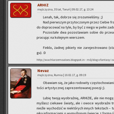
ARHIZ
męż­czy­zna, 35 lat, Toruń | 09.02.17, g. 13:24
Lenah, tak, do­brze się zro­zu­mie­li­śmy. ;)
Nad pierw­szym przy­to­czo­nym przez Cie­bie fr
do do­pra­co­wać na tyle, by być z niego w pełni za­do
Po­zo­sta­łe dwa po­zo­sta­wiam sobie do prze­ana
pra­cu­jąc na ko­lej­nym wier­szem.
Fin­klo, żad­nej pi­kie­ty nie za­re­je­stro­wa­no (s
gu). :D
http://wachlarzemoaloes.blogspot.in - mój blog o fan­ta­sy i sci
Nevaz
męż­czy­zna, Rumia | 10.02.17, g. 09:19
Oba­wiam się, że jako ro­do­wi­ty czę­sto­cho­wia­n
to­ści ar­ty­stycz­nej za­pre­zen­to­wa­nej po­ezji ;).
Lubię twoją wy­obraź­nię, AR­HI­ZIE, ale nie mogę
my­ślasz cie­ka­we świa­ty, ale i owoce wy­obraź­ni t
nie­źle wy­cho­dzić w nie­któ­rych in­nych tek­stach – t
ni­ka in­for­ma­cja­mi o wy­my­ślo­nym świe­cie z formą