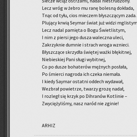
Sie­cze wciąż ostrza­mi, nadal nie­stru­dzo­ny.
Lecz wróg w żebro mu ranę bo­le­sną do­kła­da,
Tnąc od tyłu, cios mie­czem błysz­czą­cym zada.
Plu­ją­cy krwią Sey­mar świat już widzi mgli­stym
Lecz nadal pa­mię­ta o Bogu Świe­tli­stym,
I nim z pier­si jego dusza wa­lecz­na uleci,
Za­krzyk­nie dum­nie i strach wroga wznie­ci.
Błysz­czą­ce skrzy­dła świę­tej ważki błę­kit­nej,
Nie­bie­skiej Pani sługi wy­bit­nej,
Co po dusze bo­ha­te­rów męż­nych po­sła­ła,
Po śmier­ci na­gro­da ich czeka nie­ma­ła.
I kiedy Say­mar ostat­ni od­dech wy­da­wał,
Wez­brał po­wie­trze, twa­rzy grozę nadał,
I roz­legł się krzyk po Dih­ra­nów Ko­tli­nie –
Zwy­cię­ży­li­śmy, nasz naród nie zgi­nie!
ARHIZ