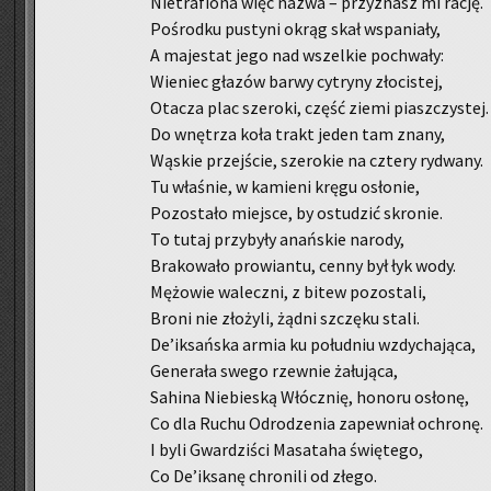
Nie­tra­fio­na więc nazwa – przy­znasz mi rację.
Po­środ­ku pu­sty­ni okrąg skał wspa­nia­ły,
A ma­je­stat jego nad wszel­kie po­chwa­ły:
Wie­niec gła­zów barwy cy­try­ny zło­ci­stej,
Ota­cza plac sze­ro­ki, część ziemi piasz­czy­stej.
Do wnę­trza koła trakt jeden tam znany,
Wą­skie przej­ście, sze­ro­kie na czte­ry ry­dwa­ny.
Tu wła­śnie, w ka­mie­ni kręgu osło­nie,
Po­zo­sta­ło miej­sce, by ostu­dzić skro­nie.
To tutaj przy­by­ły anań­skie na­ro­dy,
Bra­ko­wa­ło pro­wian­tu, cenny był łyk wody.
Mę­żo­wie wa­lecz­ni, z bitew po­zo­sta­li,
Broni nie zło­ży­li, żądni szczę­ku stali.
De’ik­sań­ska armia ku po­łu­dniu wzdy­cha­ją­ca,
Ge­ne­ra­ła swego rzew­nie ża­łu­ją­ca,
Sa­hi­na Nie­bie­ską Włócz­nię, ho­no­ru osło­nę,
Co dla Ruchu Od­ro­dze­nia za­pew­niał ochro­nę.
I byli Gwar­dzi­ści Ma­sa­ta­ha świę­te­go,
Co De’ik­sa­nę chro­ni­li od złego.