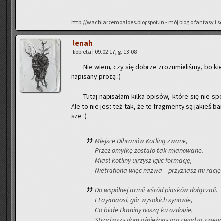
http://wachlarzemoaloes.blogspot.in - mój blog o fan­ta­sy i sci
lenah
ko­bie­ta | 09.02.17, g. 13:08
Nie wiem, czy się do­brze zro­zu­mie­li­śmy, bo k
na­pi­sa­ny prozą :)
Tutaj na­pi­sa­łam kilka opi­sów, które się nie spo
Ale to nie jest też tak, że te frag­men­ty są ja­kieś b
sze :)
Miej­sce Dih­ra­nów Ko­tli­ną zwane,
Przez omył­kę zo­sta­ło tak mia­no­wa­ne.
Miast ko­tli­ny uj­rzysz iglic for­ma­cję,
Nie­tra­fio­na więc nazwa – przy­znasz mi rację
Do wspól­nej armii wśród pia­sków do­łą­cza­li.
I Lay­ana­osi, gór wy­so­kich sy­no­wie,
Co białe tka­ni­ny noszą ku ozdo­bie,
Stra­ciw­szy dom ośnie­żo­ny oraz wodza sweg