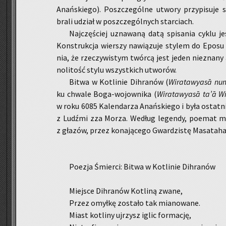
Anań­skie­go). Po­szcze­gól­ne utwo­ry przy­pi­su­je
brali udział w po­szcze­gól­nych star­ciach.
Naj­czę­ściej uzna­wa­ną datą spi­sa­nia cyklu j
Kon­struk­cja wier­szy na­wią­zu­je sty­lem do Eposu
nia, że rze­czy­wi­stym twór­cą jest jeden nie­zna­ny
no­li­tość stylu wszyst­kich utwo­rów.
Bitwa w Ko­tli­nie Dih­ra­nów (
Wi­ra­ta­wy­as
ā num
ku chwa­le Bo­ga-wo­jow­ni­ka (
Wi­ra­ta­wy­as
ā ta’ā Wi
w roku 6085 Ka­len­da­rza Anań­skie­go i była ostat­
z Ludź­mi zza Morza. We­dług le­gen­dy, po­emat mi
z gła­zów, przez ko­na­ją­ce­go Gwar­dzi­stę Ma­sa­ta­h
Po­ezja Śmier­ci: Bitwa w Ko­tli­nie Dih­ra­nów
Miej­sce Dih­ra­nów Ko­tli­ną zwane,
Przez omył­kę zo­sta­ło tak mia­no­wa­ne.
Miast ko­tli­ny uj­rzysz iglic for­ma­cję,