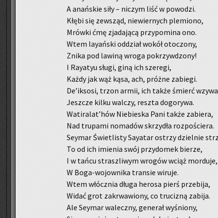
A anań­skie siły – ni­czym liść w po­wo­dzi.
Kłębi się ze­wsząd, nie­wier­nych ple­mio­no,
Mrów­ki ćmę zja­da­ją­cą przy­po­mi­na ono.
Wtem lay­ań­ski od­dział wokół oto­czo­ny,
Znika pod la­wi­ną wroga po­krzyw­dzo­ny!
I Ray­atyu sługi, giną ich sze­re­gi,
Każdy jak wąż kąsa, ach, próż­ne za­bie­gi.
De’ik­so­si, trzon armii, ich także śmierć wzywa
Jesz­cze kilku wal­czy, resz­ta do­go­ry­wa.
Wa­ti­ra­lat’hów Nie­bie­ska Pani także za­bie­ra,
Nad tru­pa­mi no­ma­dów skrzy­dła roz­po­ście­ra.
Sey­mar Świe­tli­sty Say­atar ostrzy dziel­nie strz
To od ich imie­nia swój przy­do­mek bie­rze,
I w tańcu strasz­li­wym wro­gów wciąż mor­du­je,
W Bo­ga-wo­jow­ni­ka tran­sie wi­ru­je.
Wtem włócz­nia długa he­ro­sa pierś prze­bi­ja,
Widać grot za­krwa­wio­ny, co tru­ci­zną za­bi­ja.
Ale Sey­mar wa­lecz­ny, ge­ne­rał wy­śnio­ny,