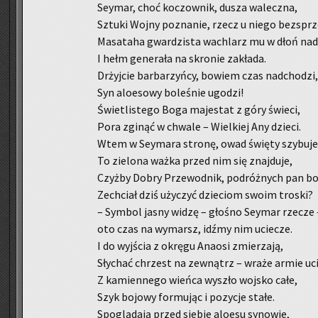
Sey­mar, choć ko­czow­nik, dusza wa­lecz­na,
Sztu­ki Wojny po­zna­nie, rzecz u niego bez­sprz
Ma­sa­ta­ha gwar­dzi­sta wa­chlarz mu w dłoń nad
I hełm ge­ne­ra­ła na skro­nie za­kła­da.
Drżyj­cie bar­ba­rzyń­cy, bo­wiem czas nad­cho­dzi,
Syn alo­eso­wy bo­le­śnie ugo­dzi!
Świe­tli­ste­go Boga ma­je­stat z góry świe­ci,
Pora zgi­nąć w chwa­le – Wiel­kiej Any dzie­ci.
Wtem w Sey­ma­ra stro­nę, owad świę­ty szy­bu­je
To zie­lo­na ważka przed nim się znaj­du­je,
Czyż­by Dobry Prze­wod­nik, po­dróż­nych pan bo
Ze­chciał dziś uży­czyć dzie­ciom swoim tro­ski?
– Sym­bol jasny widzę – gło­śno Sey­mar rze­cze 
oto czas na wy­marsz, idźmy nim ucie­cze.
I do wyj­ścia z okrę­gu Ana­osi zmie­rza­ją,
Sły­chać chrzest na ze­wnątrz – wraże armie ucie
Z ka­mien­ne­go wień­ca wy­szło woj­sko całe,
Szyk bo­jo­wy for­mu­jąc i po­zy­cje stałe.
Spo­glą­da­ją przed sie­bie alo­esu sy­no­wie,