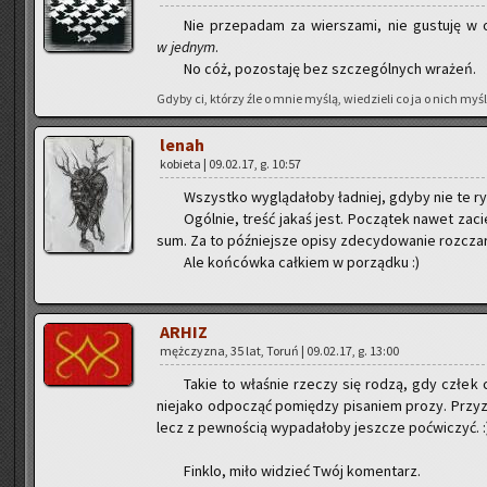
Nie prze­pa­dam za wier­sza­mi, nie gu­stu­ję w op
w jed­nym
.
No cóż, po­zo­sta­ję bez szcze­gól­nych wra­żeń.
Gdyby ci, któ­rzy źle o mnie myślą, wie­dzie­li co ja o nich myślę
lenah
ko­bie­ta | 09.02.17, g. 10:57
Wszyst­ko wy­glą­da­ło­by ład­niej, gdyby nie te r
Ogól­nie, treść jakaś jest. Po­czą­tek nawet za­ci
sum. Za to póź­niej­sze opisy zde­cy­do­wa­nie roz­cza­r
Ale koń­ców­ka cał­kiem w po­rząd­ku :)
ARHIZ
męż­czy­zna, 35 lat, Toruń | 09.02.17, g. 13:00
Takie to wła­śnie rze­czy się rodzą, gdy człek c
nie­ja­ko od­po­cząć po­mię­dzy pi­sa­niem prozy. Pr
lecz z pew­no­ścią wy­pa­da­ło­by jesz­cze po­ćwi­czyć. 
Fin­klo, miło wi­dzieć Twój ko­men­tarz.