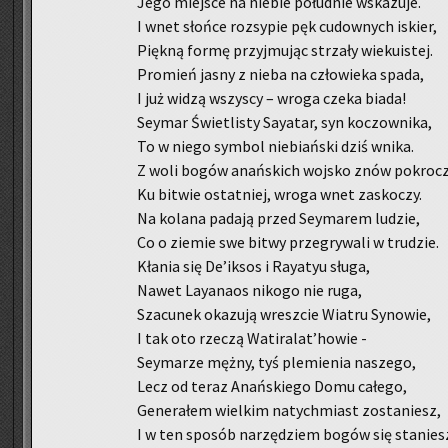
Jego miej­sce na nie­bie po­łu­dnie wska­zu­je.
I wnet słoń­ce roz­sy­pie pęk cu­dow­nych iskier,
Pięk­ną formę przyj­mu­jąc strza­ły wie­ku­istej.
Pro­mień jasny z nieba na czło­wie­ka spada,
I już widzą wszy­scy – wroga czeka biada!
Sey­mar Świe­tli­sty Say­atar, syn ko­czow­ni­ka,
To w niego sym­bol nie­biań­ski dziś wnika.
Z woli bogów anań­skich woj­sko znów po­kro­cz
Ku bi­twie ostat­niej, wroga wnet za­sko­czy.
Na ko­la­na pa­da­ją przed Sey­ma­rem lu­dzie,
Co o zie­mie swe bitwy prze­gry­wa­li w tru­dzie.
Kła­nia się De’iksos i Ray­atyu sługa,
Nawet Lay­ana­os ni­ko­go nie ruga,
Sza­cu­nek oka­zu­ją wresz­cie Wia­tru Sy­no­wie,
I tak oto rze­czą Wa­ti­ra­lat’howie -
Sey­ma­rze mężny, tyś ple­mie­nia na­sze­go,
Lecz od teraz Anań­skie­go Domu ca­łe­go,
Ge­ne­ra­łem wiel­kim na­tych­miast zo­sta­niesz,
I w ten spo­sób na­rzę­dziem bogów się sta­nies