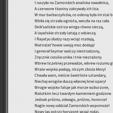
I ru­szy­ła na Za­mor­skich anań­ska na­wał­ni­ca,
A czer­wo­ne tka­ni­ny za­kry­wa­ły ich lica.
W mur bar­ba­rzyń­ców, co osło­ną była im stal b
Wbiła się strza­ła ogni­sta, we­szła na raz cała.
Deik’sań­skie ostrza wroga równo sie­czą,
A lay­ań­skie strza­ły la­ta­ją z od­sie­czą.
I Ray­atyu słu­dzy razy wciąż roz­da­ją,
Wa­ti­ra­lat’howie swoją moc do­da­ją!
I ge­ne­rał Sey­mar wal­czy nie­stru­dzo­ny,
Zręcz­nie cio­sów unika i tnie nie­zra­żo­ny.
Wbrew li­czeb­nej prze­wa­dze, wbrew ro­zu­mu g
Wraże woj­ska pa­da­ją, ni­czym zboża kłosy!
Chwa­ła wam, nie­ście świe­tli­ste sztan­da­ry,
Nie­chaj wro­gów duszą wła­snej krwi opary!
Wro­gie woj­sko fa­lu­je jak morze wzbu­rzo­ne,
Ma­lut­kim lecz twar­dym ka­mie­niem go­dzo­ne.
Jed­nak próż­no, od­wa­go, próż­no, ho­no­rze!
Nagle nowy od­dział Za­mor­skich wspo­mo­że!
Nowy las ostrzy ho­ry­zont wciąż rodzi,