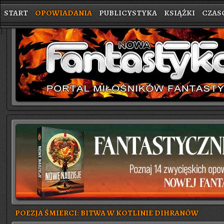
START
OPOWIADANIA
PUBLICYSTYKA
KSIĄŻKI
CZAS
}
POEZJA ŚMIERCI: BITWA W KOTLINIE DIHRANÓW