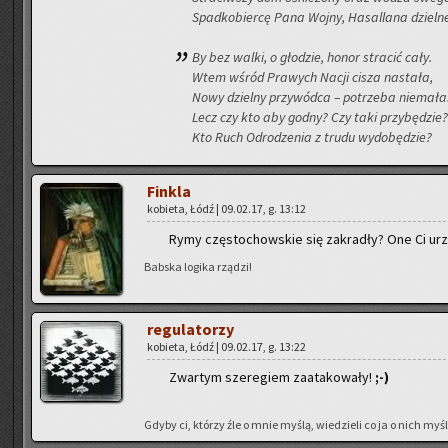
Spad­ko­bier­cę Pana Wojny, Ha­sal­la­na dziel­ne
By bez walki, o gło­dzie, honor stra­cić cały.
Wtem wśród Pra­wych Nacji cisza na­sta­ła,
Nowy dziel­ny przy­wód­ca – po­trze­ba nie­ma­ła
Lecz czy kto aby godny? Czy taki przy­bę­dzie?
Kto Ruch Od­ro­dze­nia z trudu wy­do­bę­dzie?
Fin­kla
ko­bie­ta, Łódź | 09.02.17, g. 13:12
Rymy czę­sto­chow­skie się za­kra­dły? One Ci urzą­dz
Bab­ska lo­gi­ka rzą­dzi!
re­gu­la­to­rzy
ko­bie­ta, Łódź | 09.02.17, g. 13:22
Zwar­tym sze­re­giem za­ata­ko­wa­ły!
;-)
Gdyby ci, któ­rzy źle o mnie myślą, wie­dzie­li co ja o nich myślę