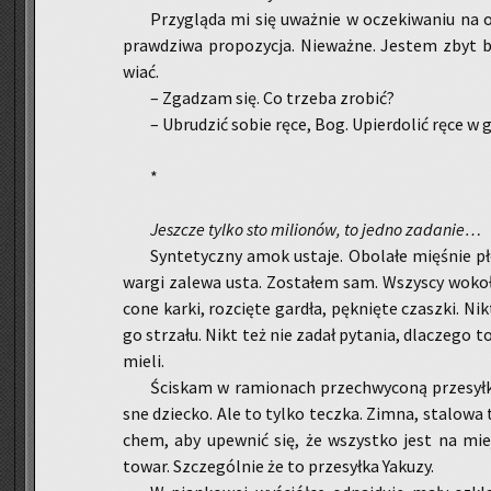
Przy­glą­da mi się uważ­nie w ocze­ki­wa­niu na 
praw­dzi­wa pro­po­zy­cja. Nie­waż­ne. Je­stem zbyt 
wiać.
– Zga­dzam się. Co trze­ba zro­bić?
– Ubru­dzić sobie ręce, Bog. Upier­do­lić ręce w g
*
Jesz­cze tylko sto mi­lio­nów, to jedno za­da­nie…
Syn­te­tycz­ny amok usta­je. Obo­la­łe mię­śnie
wargi za­le­wa usta. Zo­sta­łem sam. Wszy­scy wo­ko­ł
co­ne karki, roz­cię­te gar­dła, pęk­nię­te czasz­ki. N
go strza­łu. Nikt też nie zadał py­ta­nia, dla­cze­go to
mie­li.
Ści­skam w ra­mio­nach prze­chwy­co­ną prze­sył­
sne dziec­ko. Ale to tylko tecz­ka. Zimna, sta­lo­wa
chem, aby upew­nić się, że wszyst­ko jest na miej­
towar. Szcze­gól­nie że to prze­sył­ka Yaku­zy.