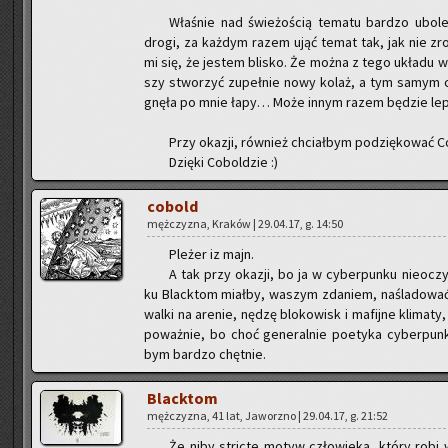
Wła­śnie nad świe­żo­ścią te­ma­tu bar­dzo ubo
drogi, za każ­dym razem ująć temat tak, jak nie zro­b
mi się, że je­stem bli­sko. Że można z tego ukła­du wy­c
szy stwo­rzyć zu­peł­nie nowy kolaż, a tym samym coś
gnę­ła po mnie łapy… Może innym razem bę­dzie le­pi
Przy oka­zji, rów­nież chciał­bym po­dzię­ko­wać Co­
Dzię­ki Co­bol­dzie :)
co­bold
męż­czy­zna, Kra­ków | 29.04.17, g. 14:50
Ple­żer iz majn.
A tak przy oka­zji, bo ja w cy­ber­pun­ku nie­oczy
ku Black­tom miał­by, wa­szym zda­niem, na­śla­do­wać 
walki na are­nie, nędzę blo­ko­wisk i ma­fij­ne kli­ma­t
po­waż­nie, bo choć ge­ne­ral­nie po­ety­ka cy­ber­pun
bym bar­dzo chęt­nie.
Black­tom
męż­czy­zna, 41 lat, Ja­worz­no | 29.04.17, g. 21:52
Że niby stric­te motyw czło­wie­ka, który robi 