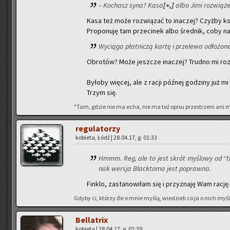
– Ko­chasz syna? Kasa
[+,]
albo Jimi roz­wią­że 
Kasa też może roz­wią­zać to ina­czej? Czyż­by ksy
Pro­po­nu­ję tam prze­ci­nek albo śred­nik, coby n
Wy­cią­ga płat­ni­czą kartę i prze­le­wa odło­żo­n
Ob­ro­tów? Może jesz­cze ina­czej? Trud­no mi ro
By­ło­by wię­cej, ale z racji póź­nej go­dzi­ny już 
Trzym się.
"Tam, gdzie nie ma echa, nie ma też opisu prze­strze­ni ani mi­ł
re­gu­la­to­rzy
ko­bie­ta, Łódź | 28.04.17, g. 01:33
Hmmm. Reg, ale to jest skrót my­ślo­wy od “trzy
nak wer­sja Black­to­ma jest po­praw­na.
Fin­klo, za­sta­no­wi­łam się i przy­zna­ję Wam rację.
Gdyby ci, któ­rzy źle o mnie myślą, wie­dzie­li co ja o nich myślę
Bel­la­trix
ko­bie­ta | 28.04.17, g. 02:39