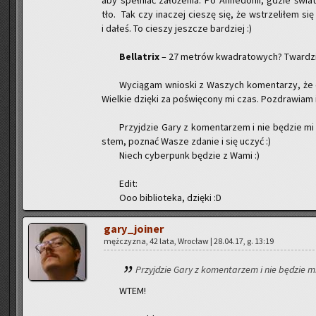
aby speł­niać za­ło­że­nia. Po An­he­do­nii, gdzie świa
tło. Tak czy ina­czej cie­szę się, że wstrze­li­łem si
i dałeś. To cie­szy jesz­cze bar­dziej :)
Bel­la­trix
– 27 me­trów kwa­dra­to­wych? Twar­dzi l
Wy­cią­gam wnio­ski z Wa­szych ko­men­ta­rzy, że od
Wiel­kie dzię­ki za po­świę­co­ny mi czas. Po­zdra­wiam 
Przyj­dzie Gary z ko­men­ta­rzem i nie bę­dzie mi 
stem, po­znać Wasze zda­nie i się uczyć :)
Niech cy­ber­punk bę­dzie z Wami :)
Edit:
Ooo bi­blio­te­ka, dzię­ki :D
ga­ry­_jo­iner
męż­czy­zna, 42 lata, Wro­cław | 28.04.17, g. 13:19
Przyj­dzie Gary z ko­men­ta­rzem i nie bę­dzie m
WTEM!