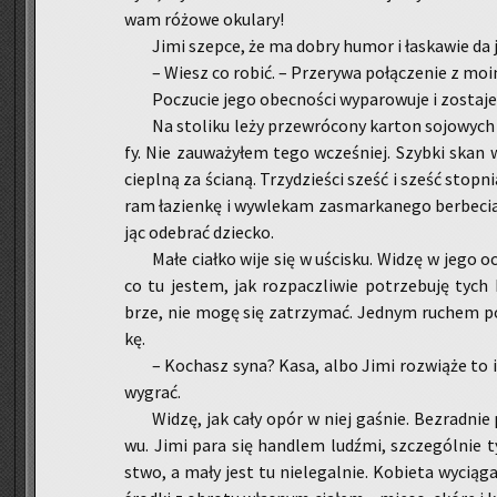
wam ró­żo­we oku­la­ry!
Jimi szep­ce, że ma dobry humor i ła­ska­wie da j
– Wiesz co robić. – Prze­ry­wa po­łą­cze­nie z m
Po­czu­cie jego obec­no­ści wy­pa­ro­wu­je i zo­sta­
Na sto­li­ku leży prze­wró­co­ny kar­ton so­jo­wych
fy. Nie za­uwa­ży­łem tego wcze­śniej. Szyb­ki skan w p
ciepl­ną za ścia­ną. Trzy­dzie­ści sześć i sześć stop­ni
ram ła­zien­kę i wy­wle­kam za­smar­ka­ne­go ber­be­c
jąc ode­brać dziec­ko.
Małe ciał­ko wije się w uści­sku. Widzę w jego 
co tu je­stem, jak roz­pacz­li­wie po­trze­bu­ję tych 
brze, nie mogę się za­trzy­mać. Jed­nym ru­chem po­s
kę.
– Ko­chasz syna? Kasa, albo Jimi roz­wią­że to i
wy­grać.
Widzę, jak cały opór w niej ga­śnie. Bez­rad­nie
wu. Jimi para się han­dlem ludź­mi, szcze­gól­nie ty
stwo, a mały jest tu nie­le­gal­nie. Ko­bie­ta wy­cią­ga