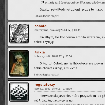
a mały jest tu nie­le­gal­nie. Wy­cią­ga płat­ni­cz
Gwał­tu, rety! Pod­miot zbiegł i przez to ma­luch m
Bab­ska lo­gi­ka rzą­dzi!
co­bold
męż­czy­zna, Kra­ków | 28.04.17, g. 00:49
Kli­kał­bym, bo koń­ców­ka zro­bi­ła wra­że­nie,
dzie­ci czy­ta­ją!
Fin­kla
ko­bie­ta, Łódź | 28.04.17, g. 00:54
O to, to! Co­bol­dzie. W Bi­blio­te­ce nie po­win­
sobie chcia­ła klik­nąć, a tu kicha.
Bab­ska lo­gi­ka rzą­dzi!
re­gu­la­to­rzy
ko­bie­ta, Łódź | 28.04.17, g. 01:10
Pierw­sze sko­ja­rze­nie, które przy­szło mi do g
wić kró­licz­ka, ale by gonić go
…