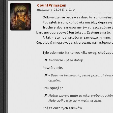
Co­unt­Pri­ma­gen
męż­czy­zna | 28.04.17, g. 01:14
Od­kryw­czy nie będę – za dużo tu jed­no­myśl­nych
Po­czą­tek śred­ni, koń­ców­ka miaż­dży de­pre­syj
Tro­chę słabo za­ry­so­wa­ny świat, szcze­gól­nie
bar­dziej do­pra­co­wać ten tekst… Za­słu­gu­je na to.
A tak – stem­pel ja­ko­ści w za­wie­sze­niu (niech
Cię, błędy) i moja uwaga, skie­ro­wa­na na na­stęp­ne do­k
Tyle ode mnie. Na ko­niec kilka uwag, choć za­pe
To
do­brze
. Był za
dobry
.
Po­wtó­rze­nie.
– Dużo nie bra­ko­wa­ło, żebyś prze­grał. Po­wie
oj­czul­ka.
Brak spa­cji ;P
Matka szar­pie
mnie
za rękę, pró­bu­jąc ode­
Małe ciał­ko wije się w
moim
uści­sku.
Coś za dużo tych za­im­ków…