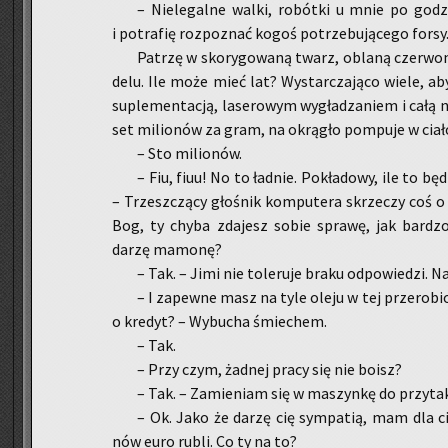
– Nie­le­gal­ne walki, ro­bót­ki u mnie po go­dzi
i po­tra­fię roz­po­znać kogoś po­trze­bu­ją­ce­go forsy. 
Pa­trzę w sko­ry­go­wa­ną twarz, ob­la­ną czer­wo­n
de­lu. Ile może mieć lat? Wy­star­cza­ją­co wiele, a
su­ple­men­ta­cją, la­se­ro­wym wy­gła­dza­niem i całą n
set mi­lio­nów za gram, na okrą­gło pom­pu­je w ciał
– Sto mi­lio­nów.
– Fiu, fiuu! No to ład­nie. Po­kła­do­wy, ile to bę
– Trzesz­czą­cy gło­śnik kom­pu­te­ra skrze­czy coś 
Bog, ty chyba zda­jesz sobie spra­wę, jak bar­dzo 
darzę ma­mo­nę?
– Tak. – Jimi nie to­le­ru­je braku od­po­wie­dzi. Naw
– I za­pew­ne masz na tyle oleju w tej prze­ro­bio
o kre­dyt? – Wy­bu­cha śmie­chem.
­­­– Tak.
– Przy czym, żad­nej pracy się nie boisz?
– Tak. – Za­mie­niam się w ma­szyn­kę do przy­ta­k
– Ok. Jako że darzę cię sym­pa­tią, mam dla cie­
nów euro rubli. Co ty na to?