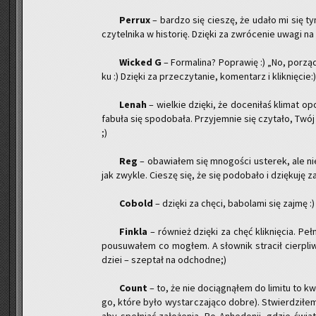
Per­rux
– bar­dzo się cie­szę, że udało mi się tym 
czy­tel­ni­ka w hi­sto­rię. Dzię­ki za zwró­ce­nie uwagi na 
Wic­ked G
– For­ma­li­na? Po­pra­wię :) „No, po­r
ku :) Dzię­ki za prze­czy­ta­nie, ko­men­tarz i klik­nię­cie:)
Lenah
– wiel­kie dzię­ki, że do­ce­ni­łaś kli­mat o
fa­bu­ła się spodo­ba­ła. Przy­jem­nie się czy­ta­ło, Tw
;)
Reg
– oba­wia­łem się mno­go­ści uste­rek, ale ni
jak zwy­kle. Cie­szę się, że się po­do­ba­ło i dzię­ku­ję za
Co­bold
– dzię­ki za chęci, ba­bo­la­mi się zajmę :)
Fin­kla
– rów­nież dzię­ki za chęć klik­nię­cia. P
po­usu­wa­łem co mo­głem. A słow­nik stra­cił cier­pli
dziei – szep­tał na od­chod­ne;)
Count
– to, że nie do­cią­gną­łem do li­mi­tu to
go, które było wy­star­cza­ją­co dobre). Stwier­dzi­łem,