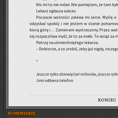
Nic mi to nie mówi. Nie pa­mię­tam, że tam by
Le­karz ogła­sza suk­ces.
Po­czu­cie wol­no­ści za­le­wa mi serce. Myślę o
od­zy­skać spo­kój i nie je­stem w sta­nie po­ha­mo­
biorą górę i… Za­mie­ram wy­stra­szo­ny. Przez watę us
się roz­pacz­li­wa myśl, że to za mało. To wciąż za 
Pa­trzę na uśmiech­nię­te­go le­ka­rza.
– Dok­to­rze, a co zro­bić, żeby już nigdy, ni­cze­
*
Jesz­cze tylko dzie­więć­set mi­lio­nów, jesz­cze tyl
Jimi od­bie­ra te­le­fon.
koniec
KOMENTARZE