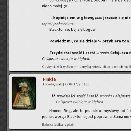
Suma wszyst­kich zmian
po­do­ba mi się bar­dzo
nieco mniej.
;
D
…
kop­nię­ciem w głowę,
puki
jesz­cze się ni
się nie pod­nio­słem
.
Black­to­mie, bój się bogów!
Po­wiedz mi, co się dzie­je?– przy­bie­ra ton
…
Trzy­dzie­ści sześć i sześć
stop­nia
Cel­sju­sza 
Cel­sju­sza zwi­nię­te w kłę­bek
.
Gdyby ci, któ­rzy źle o mnie myślą, wie­dzie­li co ja o nich myślę
Fin­kla
ko­bie­ta, Łódź | 28.04.17, g. 01:13
Trzy­dzie­ści sześć i sześć
stop­nia
Cel­sju­sza 
Cel­sju­sza zwi­nię­te w kłę­bek
.
Hmmm. Reg, ale to jest skrót my­ślo­wy od “trzy
jed­nak wer­sja Black­to­ma jest po­praw­na. Sama nie
Bab­ska lo­gi­ka rzą­dzi!