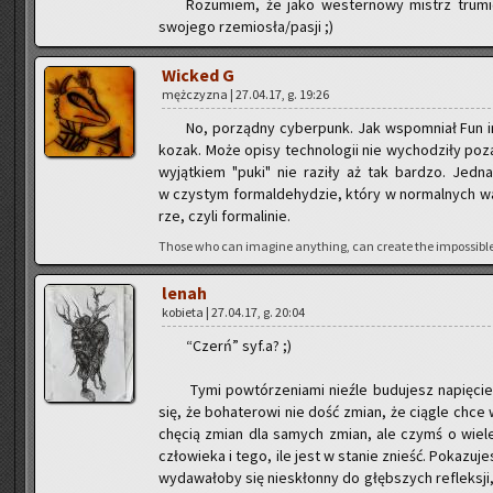
Ro­zu­miem, że jako we­ster­no­wy mistrz tru­m
swo­je­go rze­mio­sła/pasji ;)
Wic­ked G
męż­czy­zna | 27.04.17, g. 19:26
No, po­rząd­ny cy­ber­punk. Jak wspo­mniał Fun i
kozak. Może opisy tech­no­lo­gii nie wy­cho­dzi­ły poz
wy­jąt­kiem "puki" nie ra­zi­ły aż tak bar­dzo. Jedna
w czy­stym for­mal­de­hy­dzie, który w nor­mal­nych 
rze, czyli for­ma­li­nie.
Those who can ima­gi­ne any­thing, can cre­ate the im­pos­si­ble 
lenah
ko­bie­ta | 27.04.17, g. 20:04
“Czerń” syf.a? ;)
Tymi po­wtó­rze­nia­mi nie­źle bu­du­jesz na­pię­ci
się, że bo­ha­te­ro­wi nie dość zmian, że cią­gle chce 
chę­cią zmian dla sa­mych zmian, ale czymś o wiele gł
czło­wie­ka i tego, ile jest w sta­nie znieść. Po­ka­zu­
wy­da­wa­ło­by się nie­skłon­ny do głęb­szych re­flek­sj