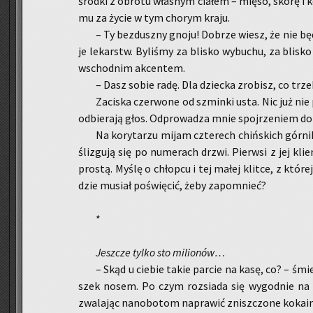
środ­ki z ob­ro­tu wła­snym cia­łem – mięso, skórę i k
mu za życie w tym cho­rym kraju.
– Ty bez­dusz­ny gnoju! Do­brze wiesz, że nie bę­
je le­karstw. By­li­śmy za bli­sko wy­bu­chu, za bli­s
wschod­nim ak­cen­tem.
– Dasz sobie radę. Dla dziec­ka zro­bisz, co trze­
Za­ci­ska czer­wo­ne od szmin­ki usta. Nic już nie 
od­bie­ra­ją głos. Od­pro­wa­dza mnie spoj­rze­niem do
Na ko­ry­ta­rzu mijam czte­rech chiń­skich gór­ni
śli­zgu­ją się po nu­me­rach drzwi. Pierw­si z jej kli
pro­stą. Myślę o chłop­cu i tej małej klit­ce, z któ­r
dzie mu­siał po­świę­cić, żeby za­po­mnieć?
*
Jesz­cze tylko sto mi­lio­nów…
– Skąd u cie­bie takie par­cie na kasę, co? – śmie­
szek nosem. Po czym roz­sia­da się wy­god­nie na ka­
zwa­la­jąc na­no­bo­tom na­pra­wić znisz­czo­ne ko­ka­in