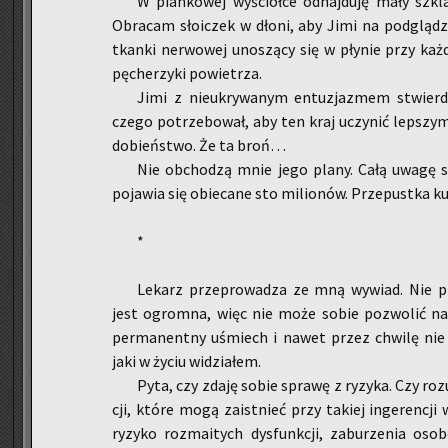
W pian­ko­wej wy­ściół­ce od­naj­du­ję mały szkla­
Ob­ra­cam sło­iczek w dłoni, aby Jimi na pod­glą­dzi
tkan­ki ner­wo­wej uno­szą­cy się w pły­nie przy każ
pę­che­rzy­ki po­wie­trza.
Jimi z nie­ukry­wa­nym en­tu­zja­zmem stwier­
czego po­trze­bo­wał, aby ten kraj uczy­nić lep­sz
do­bień­stwo. Że ta broń…
Nie ob­cho­dzą mnie jego plany. Całą uwagę sk
po­ja­wia się obie­ca­ne sto mi­lio­nów. Prze­pust­ka 
*
Le­karz prze­pro­wa­dza ze mną wy­wiad. Nie prz
jest ogrom­na, więc nie może sobie po­zwo­lić na u
per­ma­nent­ny uśmiech i nawet przez chwi­lę nie m
jaki w życiu wi­dzia­łem.
Pyta, czy zdaję sobie spra­wę z ry­zy­ka. Czy ro­
cji, które mogą za­ist­nieć przy ta­kiej in­ge­ren­cji
ry­zy­ko roz­ma­itych dys­funk­cji, za­bu­rze­nia o