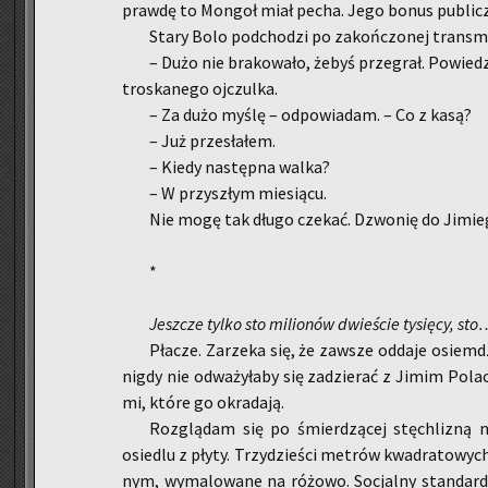
praw­dę to Mon­goł miał pecha. Jego bonus pu­blicz­
Stary Bolo pod­cho­dzi po za­koń­czo­nej trans­mi­
– Dużo nie bra­ko­wa­ło, żebyś prze­grał. Po­wiedz
tro­ska­ne­go oj­czul­ka.
– Za dużo myślę – od­po­wia­dam. ­– Co z kasą?
– Już prze­sła­łem.
– Kiedy na­stęp­na walka?
– W przy­szłym mie­sią­cu.
Nie mogę tak długo cze­kać. Dzwo­nię do Ji­mie­
*
Jesz­cze tylko sto mi­lio­nów dwie­ście ty­się­cy, st
Pła­cze. Za­rze­ka się, że za­wsze od­da­je osiem­
nigdy nie od­wa­ży­ła­by się za­dzie­rać z Jimim Po­l
mi, które go okra­da­ją.
Roz­glą­dam się po śmier­dzą­cej stę­chli­zną 
osie­dlu z płyty. Trzy­dzie­ści me­trów kwa­dra­to­wych 
nym, wy­ma­lo­wa­ne na ró­żo­wo. So­cjal­ny stan­dard