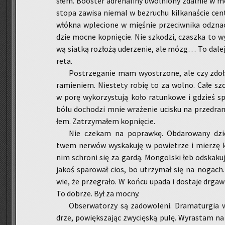
słem. Bo­oster ad­re­na­li­ny uwol­nio­ny zdal­nie w 
stopa za­wi­sa nie­mal w bez­ru­chu kil­ka­na­ście cen
włók­na wple­cio­ne w mię­śnie prze­ciw­ni­ka od­zna
dzie mocne kop­nię­cie. Nie szko­dzi, czasz­ka to wy
wą siat­ką roz­ło­żą ude­rze­nie, ale mózg… To dalej 
re­ta.
Po­strze­ga­nie mam wy­ostrzo­ne, ale czy zdo­
ra­mie­niem. Nie­ste­ty robię to za wolno. Całe szczę
w porę wy­ko­rzy­stu­ją koło ra­tun­ko­we i gdzieś sp
bólu do­cho­dzi mnie wra­że­nie uci­sku na przed­ra­
łem. Za­trzy­ma­łem kop­nię­cie.
Nie cze­kam na po­praw­kę. Ob­da­ro­wa­ny dzie­
twem ner­wów wy­ska­ku­ję w po­wie­trze i mie­rzę k
nim schro­ni się za gardą. Mon­gol­ski łeb od­ska­ku­j
jakoś spa­ro­wał cios, bo utrzy­mał się na no­gach. 
wie, że prze­gra­ło. W końcu upada i do­sta­je drga­
To do­brze. Był za mocny.
Ob­ser­wa­to­rzy są za­do­wo­le­ni. Dra­ma­tur­gia w
drze, po­więk­sza­jąc zwy­cię­ską pulę. Wy­ra­stam na