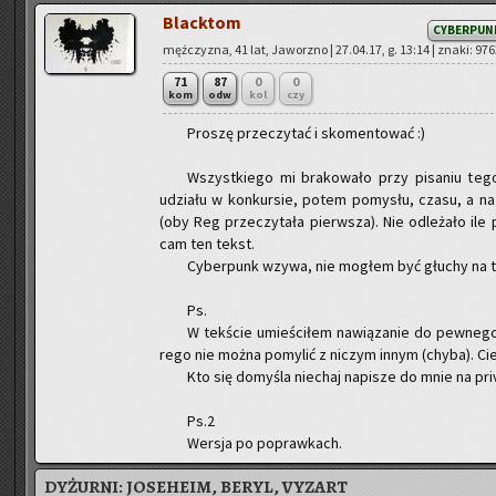
Black­tom
CYBERPUN
męż­czy­zna, 41 lat, Ja­worz­no | 27.04.17, g. 13:14 | znaki: 97
71
87
0
0
kom
odw
kol
czy
Pro­szę prze­czy­tać i sko­men­to­wać :)
Wszyst­kie­go mi bra­ko­wa­ło przy pi­sa­niu tego
udzia­łu w kon­kur­sie, potem po­my­słu, czasu, a na 
(oby Reg prze­czy­ta­ła pierw­sza). Nie od­le­ża­ło ile 
cam ten tekst.
Cy­ber­punk wzywa, nie mo­głem być głu­chy na t
Ps.
W tek­ście umie­ści­łem na­wią­za­nie do pew­ne­go
re­go nie można po­my­lić z ni­czym innym (chyba). Cie­
Kto się do­my­śla nie­chaj na­pi­sze do mnie na pri
Ps.2
Wer­sja po po­praw­kach.
DYŻURNI:
JOSEHEIM, BERYL, VYZART