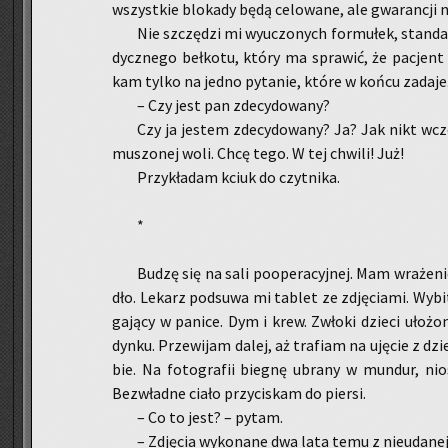
wszyst­kie blo­ka­dy będą ce­lo­wa­ne, ale gwa­ran­cji 
Nie szczę­dzi mi wy­uczo­nych for­mu­łek, stan­dar
dycz­ne­go beł­ko­tu, który ma spra­wić, że pa­cjent 
kam tylko na jedno py­ta­nie, które w końcu za­da­je
– Czy jest pan zde­cy­do­wa­ny?
Czy ja je­stem zde­cy­do­wa­ny? Ja? Jak nikt wcze
mu­szo­nej woli. Chcę tego. W tej chwi­li! Już!
Przy­kła­dam kciuk do czyt­ni­ka.
*
Budzę się na sali po­ope­ra­cyj­nej. Mam wra­że­
dło. Le­karz pod­su­wa mi ta­blet ze zdję­cia­mi. Wy­
ga­ją­cy w pa­ni­ce. Dym i krew. Zwło­ki dzie­ci uło­ż
dyn­ku. Prze­wi­jam dalej, aż tra­fiam na uję­cie z dzie
bie. Na fo­to­gra­fii bie­gnę ubra­ny w mun­dur, nio
Bez­wład­ne ciało przy­ci­skam do pier­si.
– Co to jest? – pytam.
– Zdję­cia wy­ko­na­ne dwa lata temu z nie­uda­nej a