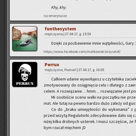
Khy, khy.
na eme­ry­tu­rze
fun­the­sys­tem
męż­czy­zna | 27.04.17, g. 15:59
Dzię­ki za po­zba­wie­nie mnie wąt­pli­wo­ści, Gary :
https://www.facebook.com/matkowski.krzysztof/
Per­rux
męż­czy­zna, Po­znań | 27.04.17, g. 16:05
Cał­kiem uda­nie wy­wo­łu­jesz u czy­tel­ni­ka za­cie­
zmo­ty­wo­wa­ny do osią­gnię­cia celu i dla­te­go z za­in
celem. A roz­wią­za­nie… hmm… roz­wią­za­nie jest po 
Mi oso­bi­ście scena walki na po­cząt­ku nie prze­sz
mat. Ale tutaj na pewno bar­dzo dużo za­le­ży od gus
Co do „braku umie­jęt­no­ści do wy­ko­na­nia” z
przed wi­zy­tą Re­gu­la­tor­ki zde­cy­do­wa­nie dało si
ni­żej kilka drob­nych uste­rek. I masz szczę­ście, że
bym rzu­cał mię­chem ;D