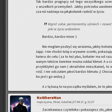
Tak bar­dzo pra­gną­cy od tego wszyst­kie­go uciec, 
z wszel­kich prze­my­śleń. Jakby po­trze­ba uwol­nie­nia
sza niż na­dzie­ja na ja­ką­kol­wiek ra­dość w życiu.
Wgrał sobie per­ma­nent­ny uśmiech i nawet pr
jaki w życiu wi­dzia­łem.
Bar­dzo, bar­dzo misie :)
Nie mo­głam po­zbyć się wra­że­nia, jakby bo­ha­t
ża­jąc. I nie cho­dzi tutaj o ury­wa­ne scen­ki, po­ka­zu­j
ha­te­ra do celu ( za to też plus, bo­ha­ter ma od razu
wa­nym tek­ście świet­nie można oddać kli­mat. A u cie
przy­bli­ży­łeś go nam ( ukra­iń­skie miesz­ka­nie), t
rość. I nie od­czu­łam jakoś bar­dzo kli­ma­tu ;( Cho­c
bo jest i go widzę ;)
A z tą kasą to na po­cząt­ku my­śla­łam, że to ja­ki
No­Whe­re­Man
męż­czy­zna, 39 lat, Gdańsk | 27.04.17, g. 21:27
Za­cie­ka­wiasz czy­tel­ni­ka i po­ka­zu­jesz zło, j