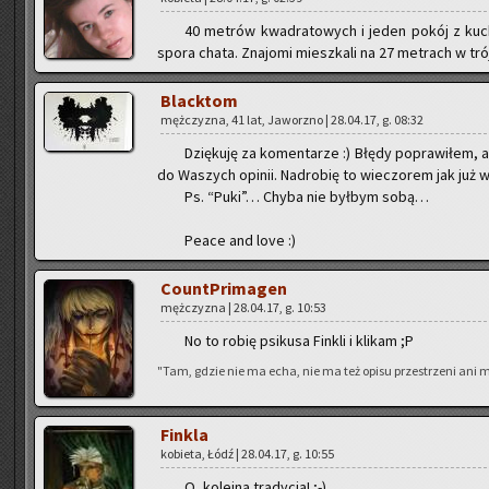
40 me­trów kwa­dra­to­wych i jeden pokój z kuch
spora chata. Zna­jo­mi miesz­ka­li na 27 me­trach w trój­
Black­tom
męż­czy­zna, 41 lat, Ja­worz­no | 28.04.17, g. 08:32
Dzię­ku­ję za ko­men­ta­rze :) Błędy po­pra­wi­łem, 
do Wa­szych opi­nii. Nad­ro­bię to wie­czo­rem jak już w
Ps. “Puki”… Chyba nie był­bym sobą…
Peace and love :)
Co­unt­Pri­ma­gen
męż­czy­zna | 28.04.17, g. 10:53
No to robię psi­ku­sa Fin­kli i kli­kam ;P
"Tam, gdzie nie ma echa, nie ma też opisu prze­strze­ni ani mi­ł
Fin­kla
ko­bie­ta, Łódź | 28.04.17, g. 10:55
O, ko­lej­na tra­dy­cja! ;-)