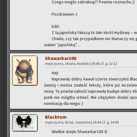
Czego mogło za­brak­nąć? Pew­nie roz­ma­chu ;)
Po­zdra­wiam :)
Edit:
Z tą ja­poń­ską Yaku­zą to taki skrót my­ślo­wy – w P
Chwi­la, czy tak przy­pad­kiem nie tłu­ma­czy się
wa­lam “ja­poń­ską”…
Sha­war­ka­r100
męż­czy­zna, 24 lata, Kra­ków | 29.04.17, g. 12:12
Hej!
Na­praw­dę dobry kawał szor­ta stwo­rzy­łeś Black
świe­ży i można zna­leźć tek­sty, które już wcze­śnie
misię. Ta po­wta­rzal­ność na­praw­dę bu­du­je dobry kli
punk nie mógł­by ist­nieć. Nie zdą­ży­łem dodać opo­wia
no­mi­na­cję dla niego :)
Black­tom
męż­czy­zna, 41 lat, Ja­worz­no | 29.04.17, g. 14:00
Wiel­kie dzię­ki Sha­war­ka­r100 :D