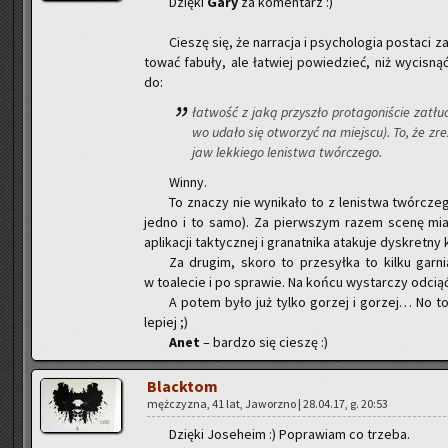
Dzię­ki
Gary
za ko­men­tarz :)
Cie­szę się, że nar­ra­cja i psy­cho­lo­gia po­sta­ci 
to­wać fa­bu­ły, ale ła­twiej po­wie­dzieć, niż wy­ci­sn
do:
ła­twość z jaką przy­szło pro­ta­go­ni­ście za­tłu
wo udało się otwo­rzyć na miej­scu). To, że zre
jaw lek­kie­go le­ni­stwa twór­cze­go.
Winny.
To zna­czy nie wy­ni­ka­ło to z le­ni­stwa twór­cz
jedno i to samo). Za pierw­szym razem scenę mia­łem 
apli­ka­cji tak­tycz­nej i gra­nat­ni­ka ata­ku­je dys­kret­n
Za dru­gim, skoro to prze­sył­ka to kilku gar­nia­k
w to­a­le­cie i po spra­wie. Na końcu wy­star­czy od­ciąć 
A potem było już tylko go­rzej i go­rzej… No to
le­piej ;)
Anet
– bar­dzo się cie­szę :)
Black­tom
męż­czy­zna, 41 lat, Ja­worz­no | 28.04.17, g. 20:53
Dzię­ki Jo­se­he­im :) Po­pra­wiam co trze­ba.