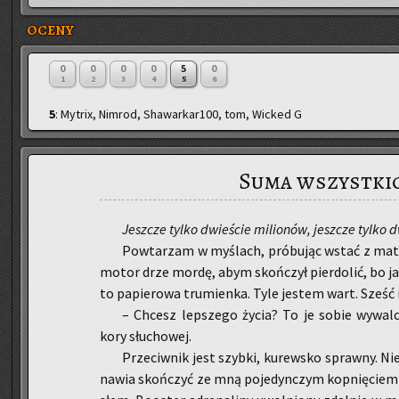
OCENY
0
0
0
0
5
0
1
2
3
4
5
6
5
: Mytrix, Nimrod, Shawarkar100, tom, Wicked G
Suma wszystki
Jesz­cze tylko dwie­ście mi­lio­nów, jesz­cze tylko 
Po­wta­rzam w my­ślach, pró­bu­jąc wstać z maty.
mo­tor drze mordę, abym skoń­czył pier­do­lić, bo ja
to pa­pie­ro­wa tru­mien­ka. Tyle je­stem wart. Sześć
– Chcesz lep­sze­go życia? To je sobie wy­wal
kory słu­cho­wej.
Prze­ciw­nik jest szyb­ki, ku­rew­sko spraw­ny. Ni
na­wia skoń­czyć ze mną po­je­dyn­czym kop­nię­ciem 