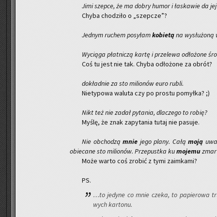
Jimi szep­ce, że ma dobry humor i ła­ska­wie da jej
Chyba cho­dzi­ło o „szep­cze”?
Jed­nym ru­chem po­sy­łam
ko­bie­tą
na wy­słu­żo­ną 
Wy­cią­ga płat­ni­czą kartę i prze­le­wa odło­żo­ne śro
Coś tu jest nie tak. Chyba odło­żo­ne za obrót?
do­kład­nie za sto mi­lio­nów euro rubli.
Nie­ty­po­wa wa­lu­ta czy po pro­stu po­mył­ka? ;)
Nikt też nie zadał py­ta­nia, dla­cze­go to robię?
Myślę, że znak za­py­ta­nia tutaj nie pa­su­je.
Nie ob­cho­dzą
mnie
jego plany. Całą
moją
uwag
obie­ca­ne sto mi­lio­nów. Prze­pust­ka ku
mo­je­mu
zmar­
Może warto coś zro­bić z tymi za­im­ka­mi?
PS.
…to je­dy­ne co mnie czeka, to pa­pie­ro­wa t
wych kar­to­nu.