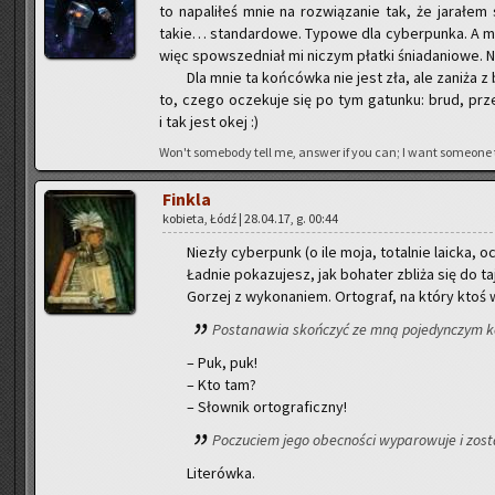
to na­pa­li­łeś mnie na roz­wią­za­nie tak, że ja­ra­łem 
takie… stan­dar­do­we. Ty­po­we dla cy­ber­pun­ka. A 
więc spo­wsze­dniał mi ni­czym płat­ki śnia­da­nio­we
Dla mnie ta koń­ców­ka nie jest zła, ale za­ni­ża
to, czego ocze­ku­je się po tym ga­tun­ku: brud, prze
i tak jest okej :)
Won't so­me­bo­dy tell me, an­swer if you can; I want so­me­one
Fin­kla
ko­bie­ta, Łódź | 28.04.17, g. 00:44
Nie­zły cy­ber­punk (o ile moja, to­tal­nie la­ic­ka, 
Ład­nie po­ka­zu­jesz, jak bo­ha­ter zbli­ża się do ta­
Go­rzej z wy­ko­na­niem. Or­to­graf, na który kto
Po­sta­na­wia skoń­czyć ze mną po­je­dyn­czym ko
– Puk, puk!
– Kto tam?
– Słow­nik or­to­gra­ficz­ny!
Po­czu­ciem jego obec­no­ści wy­pa­ro­wu­je i zo­s
Li­te­rów­ka.