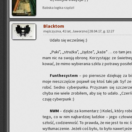
Bab­ska lo­gi­ka rzą­dzi!
Black­tom
męż­czy­zna, 41 lat, Ja­worz­no | 28.04.17, g. 12:27
Udało się wcze­śniej :)
„Puki”, „struż­ka”, „żądze”, „każe” … co tam jesz­
mam nic na swoją obro­nę. Ko­rzy­sta­jąc ze świet­ne­
ko­wać, że mimo wy­bie­ra­nia szkła z po­tra­wy po­si­łe
Fun­the­sys­tem
– po pierw­sze dzię­ku­ję za bi­b
moje nie­szczę­ście po­ja­wił się ktoś taki jak Syf ze s
robić. Sedno cy­ber­pun­ku. Przy­znam się szcze­rze,
chyba nie wiele zro­bi­łem, aby się to udało. „Czerń” 
czuję cy­ber­punk :)
NWM
– dzię­ki za ko­men­tarz :) Koleś, który rob
tego, co w nim naj­bar­dziej ludz­kie – jego czło­wi
szłość, co­dzien­ność. To praw­da, że nie jest to nic ś
wy­tłu­ma­cze­nie. Je­że­li coś było, to było nawet je­że­li