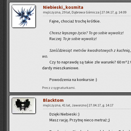
Nie­bie­ski­_ko­smi­ta
męż­czy­zna, 29 lat, Dą­bro­wa Gór­ni­cza | 27.04.17, g. 14:09
Fajne, cho­ciaż tro­chę krót­kie.
Chcesz lep­sze­go życia? To go sobie wy­walcz!
Ra­czej:
To je sobie wy­walcz!
Sześć­dzie­siąt me­trów kwa­dra­to­wych z kuch­nią, 
wo.
Czy to na­praw­dę są takie złe wa­run­ki? 60 m^2
dar­dy miesz­ka­nio­we.
Po­wo­dze­nia na kon­kur­sie :)
Precz z sy­gna­tur­ka­mi.
Black­tom
męż­czy­zna, 41 lat, Ja­worz­no | 27.04.17, g. 14:17
Dzię­ki Nie­bie­ski :)
Masz rację. Przy­tnę nieco me­traż ;)