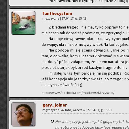
Po­zdra­wiam. Niech cy­ber­punk bę­dzie z Tobą :)
fun­the­sys­tem
męż­czy­zna | 27.04.17, g. 15:42
Z błę­da­mi tra­ge­dii nie ma, tylko po­praw to nie
miej­scach tak do­bra­łeś pod­mio­ty, że zgrzyt­nę­ło. Poz
Na moje nie­wpraw­ne oko – ra­so­wy cy­ber­punk. M
do wojny, ukra­iń­skie mo­ty­wy w tle). Na końcu ja­kieś
Nie po­do­ba mi się scena otwar­cia. Lanie po mor
łem, o co walka, komu i czemu ki­bi­co­wać. Nie wiem, c
ale dosyć późno za­ła­pa­łem, że celem nar­ra­to­ra j
prze­cież stoi jak byk przed każ­dym frag­men­tem… M
Im dalej w las tym bar­dziej mi się po­do­ba. Roz­
jeśli kon­cep­cja nie jest zbyt świe­ża, co z tego? Kró
nie słyną ze świe­żo­ści ;)
https://www.facebook.com/matkowski.krzysztof/
ga­ry­_jo­iner
męż­czy­zna, 42 lata, Wro­cław | 27.04.17, g. 15:53
Nie wiem, czy ja je­stem jakiś głupi, czy tak to
nar­ra­to­ra jest zdo­by­cie kasy (po­śred­nim ce