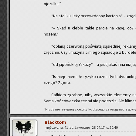
oj­czul­ka.“
“Na sto­li­ku leży prze­wró­co­ny kar­ton s“ – zbęd­
“– Skąd u cie­bie takie par­cie na kasę, co?
nosem.“
“ob­la­ną czer­wo­ną po­świa­tą są­sied­niej re­kla­
zręcz­nie. Czy li­mu­zy­na Ji­mie­go są­sia­du­je z bur­de­
“od ja­poń­skiej Yaku­zy“ – a jest jakaś inna niż ja
“Ist­nie­je nie­ma­łe ry­zy­ko roz­ma­itych dys­funk­
czego? Zgon
u
.
Cał­kiem zgrab­ne, niby wszyst­kie ele­men­ty na
Sama koń­có­wecz­ka też mi nie po­de­szła. Ale kli­mat
"Nigdy nie re­zy­gnuj z celu tylko dla­te­go, że osią­gnię­cie go
Black­tom
męż­czy­zna, 41 lat, Ja­worz­no | 28.04.17, g. 20:49