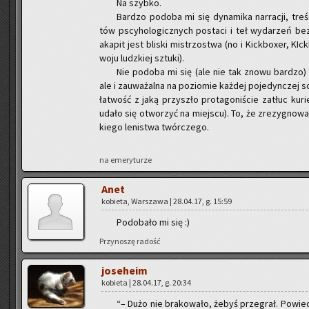
Na szyb­ko.
Bar­dzo po­do­ba mi się dy­na­mi­ka nar­ra­cji, tre­ś
tów pscy­ho­lo­gicz­nych po­sta­ci i teł wy­da­rzeń
aka­pit jest bli­ski mi­strzo­stwa (no i Kick­bo­xer, KIck
wo­ju ludz­kiej sztu­ki).
Nie po­do­ba mi się (ale nie tak znowu bar­dzo) wt
ale i za­uwa­żal­na na po­zio­mie każ­dej po­je­dyn­czej 
ła­twość z jaką przy­szło pro­ta­go­ni­ście za­tłuc ku­r
udało się otwo­rzyć na miej­scu). To, że zre­zy­gno­wa
kie­go le­ni­stwa twór­cze­go.
na eme­ry­tu­rze
Anet
ko­bie­ta, War­sza­wa | 28.04.17, g. 15:59
Po­do­ba­ło mi się :)
Przy­no­szę ra­dość
jo­se­he­im
ko­bie­ta | 28.04.17, g. 20:34
“– Dużo nie bra­ko­wa­ło, żebyś prze­grał. Po­wie