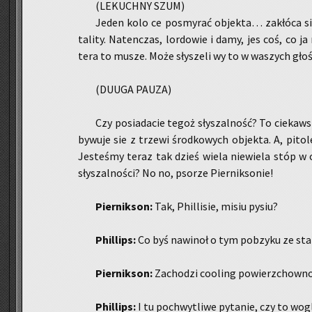
(LE­KUCH­NY SZUM)
Jeden kolo ce po­smy­rać ob­jek­ta… za­kłó­ca sie
ta­li­ty. Na­ten­czas, lor­do­wie i damy, jes coś, co 
tera to musze. Może sły­sze­li wy to w wa­szych gło­śn
(DUUGA PAUZA)
Czy po­sia­da­cie tegoż sły­szal­ność? To cie­kaw
by­wu­je sie z trze­wi środ­ko­wych ob­jek­ta. A, pi­to­
Je­ste­śmy teraz tak dzieś wiela nie­wie­la stóp w od­l
sły­szal­no­ści? No no, pso­rze Pier­nik­so­nie!
Pier­nik­son:
Tak, Phil­li­sie, misiu pysiu?
Phil­lips:
Co byś na­wi­noł o tym po­bzy­ku ze st
Pier­nik­son:
Za­cho­dzi co­oling po­wierz­chow­no­
Phil­lips:
I tu po­chwy­tli­we py­ta­nie, czy to wog