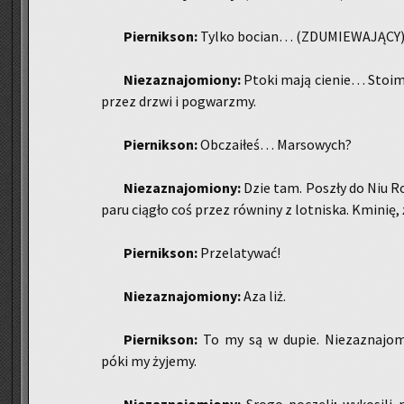
Pier­nik­son:
Tylko bo­cian… (ZDU­MIE­WA­JĄ­CY)
Nie­za­zna­jo­mio­ny:
Ptoki mają cie­nie… Sto­imy 
przez drzwi i po­gwarz­my.
Pier­nik­son:
Ob­cza­iłeś… Mar­so­wych?
Nie­za­zna­jo­mio­ny:
Dzie tam. Po­szły do Niu R
paru cią­gło coś przez rów­ni­ny z lot­ni­ska. Kmi­nię, ż
Pier­nik­son:
Prze­la­ty­wać!
Nie­za­zna­jo­mio­ny:
Aza liż.
Pier­nik­son:
To my są w dupie. Nie­za­zna­jo­mi
póki my ży­je­my.