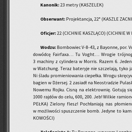
Ka­no­nik:
23 metry (KA­SZE­LEK)
Ob­ser­want:
Pro­jek­tan­cja, 22° (KASZ­LE ZA­CN
Ofi­cjer:
22 (CICH­NIE KASZ­LĄ­CO) (CICH­NIE 
Wodzu:
Bom­bo­wiec V-8-43, z Bay­on­ne, por. 
do­wód­cę Fa­ir­fa­xa… Tu Voght… Wro­gie trój­no­
3 ma­chi­ny z cy­lin­de­ra w Mor­ris. Razem 6. Jeden z
w Wat­chung. Teraz ba­te­ry­je nie szcze­la­ją, tyko 
Ni śladu pro­mie­nio­wa­nia cie­peł­ka. Wrogu skrę­cy
ba­gien w Dżer­sej. 2 za­siadł na Neo­stra­dzie Pu­la­sk
No­we­mu Rojku. Cisną na elek­trow­nię. Go­tu­ją się
1000 raj­dów do celu, 600, 200. Jeb! Wil­kie ra­mi
PEŁ­KA) Zie­lo­ny flesz! Po­chła­nia­ją nas pło­mien­
w moż­li­wo­ści spusz­cze­nie bomb. Je­dy­ne to ka­
KO­WO­ŚCI)