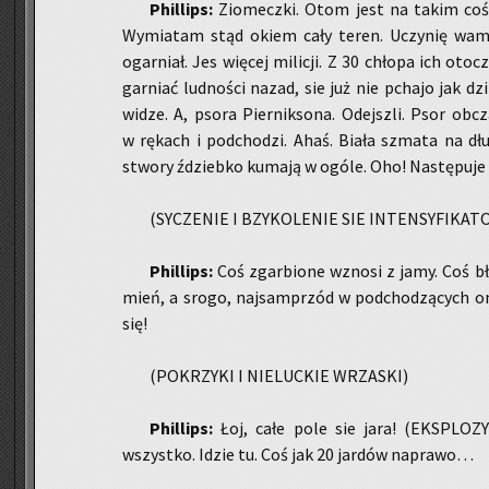
Phil­lips:
Zio­mecz­ki. Otom jest na takim coś 
Wy­mia­tam stąd okiem cały teren. Uczy­nię wam w
ogar­niał. Jes wię­cej mi­li­cji. Z 30 chło­pa ich oto
gar­niać lud­no­ści nazad, sie już nie pcha­jo jak dzi
widze. A, psora Pier­nik­so­na. Odejsz­li. Psor ob
w rę­kach i pod­cho­dzi. Ahaś. Biała szma­ta na dłu
stwo­ry ździeb­ko ku­ma­ją w ogóle. Oho! Na­stę­pu­je 
(SY­CZE­NIE I BZY­KO­LE­NIE SIE IN­TEN­SY­FI­KA­T
Phil­lips:
Coś zgar­bio­ne wzno­si z jamy. Coś bły­
mień, a srogo, naj­sam­przód w pod­cho­dzą­cych onyc
się!
(PO­KRZY­KI I NIE­LUC­KIE WRZA­SKI)
Phil­lips:
Łoj, całe pole sie jara! (EKS­PLO­ZY
wszyst­ko. Idzie tu. Coś jak 20 jar­dów na­pra­wo…