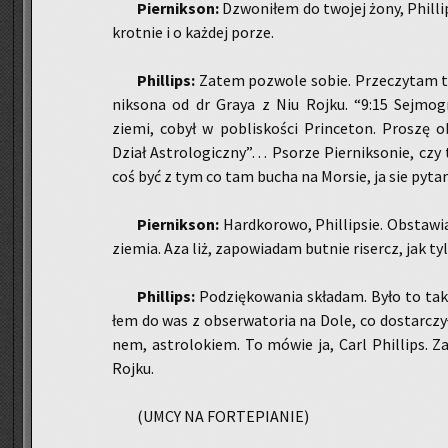
Pier­nik­son:
Dzwo­ni­łem do two­jej żony, Phil­lip­
krot­nie i o każ­dej porze.
Phil­lips:
Zatem po­zwo­le sobie. Prze­czy­tam te
nik­so­na od dr Graya z Niu Rojku. “9:15 Sej­mo­graf
ziemi, cobył w po­bli­sko­ści Prin­ce­ton. Pro­szę ob
Dział Astro­lo­gicz­ny”… Pso­rze Pier­nik­so­nie, czy
coś być z tym co tam bucha na Mor­sie, ja sie pyt
Pier­nik­son:
Hard­ko­ro­wo, Phil­lip­sie. Ob­sta­
zie­mia. Aza liż, za­po­wia­dam but­nie ri­sercz, jak tyl
Phil­lips:
Po­dzię­ko­wa­nia skła­dam. Było to tak
łem do was z ob­ser­wa­to­ria na Dole, co do­star­czy
nem, astro­lo­kiem. To mówie ja, Carl Phil­lips. Za
Rojku.
(UMCY NA FOR­TE­PIA­NIE)