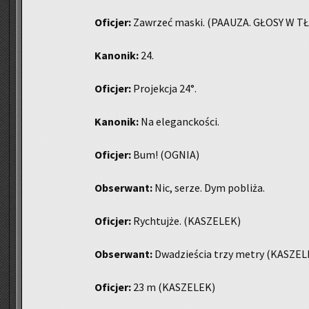
Ofi­cjer:
Za­wrzeć maski. (PA­AU­ZA. GŁOSY W TŁ
Ka­no­nik:
24.
Ofi­cjer:
Pro­jek­cja 24°.
Ka­no­nik:
Na ele­ganc­ko­ści.
Ofi­cjer:
Bum! (OGNIA)
Ob­ser­want:
Nic, serze. Dym po­bli­ża.
Ofi­cjer:
Rych­tuj­że. (KA­SZE­LEK)
Ob­ser­want:
Dwa­dzie­ścia trzy metry (KA­SZE­
Ofi­cjer:
23 m (KA­SZE­LEK)