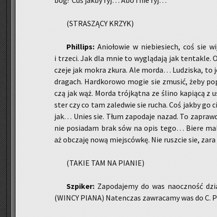
bóg? Cuś jakby ryj… Abo i nie ryj…
(STRA­SZĄ­CY KRZYK)
Phil­lips:
Anio­ło­wie w nie­bie­siech, coś sie wi
i trze­ci. Jak dla mnie to wy­glą­da­ją jak ten­ta­kle.
cze­je jak mokra zkura. Ale morda… Lu­dzi­ska, to jest
dra­gach. Hard­ko­ro­wo mogie sie zmu­sić, żeby po­pa
czą jak wąż. Morda trój­kąt­na ze ślino ka­pią­cą z ust
ster czy co tam za­le­d­wie sie rucha. Coś jakby go ci
jak… Unies sie. Tłum za­po­da­je nazad. To za­praw­dę
nie po­sia­dam brak sów na opis tego… Biere ma­kro
aż ob­cza­ję nową miej­sców­kę. Nie rusz­cie sie, zara
(TAKIE TAM NA PIA­NIE)
Szpi­ker:
Za­po­da­je­my do was na­ocz­ność dzia
(WINCY PIANA) Na­ten­czas za­wra­ca­my was do C. Phi