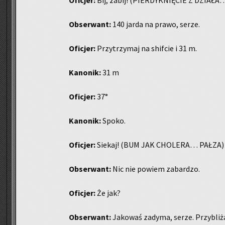
Ofi­cjer:
Bij, zabij! (PIER­DYK­NIĘ­CIE Z DZIA­Ł
Ob­ser­want:
140 jarda na prawo, serze.
Ofi­cjer:
Przy­trzy­maj na shif­cie i 31 m.
Ka­no­nik:
31 m
Ofi­cjer:
37°
Ka­no­nik:
Spoko.
Ofi­cjer:
Sie­kaj! (BUM JAK CHO­LE­RA… PAŁZA)
Ob­ser­want:
Nic nie po­wiem za­bar­dzo.
Ofi­cjer:
Że jak?
Ob­ser­want:
Ja­ko­waś za­dy­ma, serze. Przy­bli­