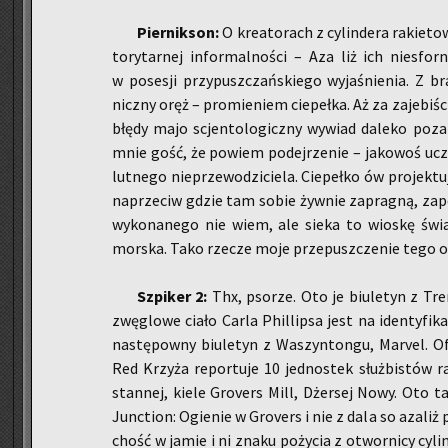
Pier­nik­son:
O kre­ato­rach z cy­lin­de­ra ra­kie
to­ry­tar­nej in­for­mal­no­ści – Aza liż ich nie­sfo
w po­se­sji przy­pusz­czań­skie­go wy­ja­śnie­nia. Z 
nicz­ny oręż – pro­mie­niem cie­peł­ka. Aż za za­je­bi­ś
błę­dy majo scjen­to­lo­gicz­ny wy­wiad da­le­ko poz
mnie gość, że po­wiem po­dej­rze­nie – ja­ko­woś uczy­
lut­ne­go nie­prze­wo­dzi­cie­la. Cie­peł­ko ów pro­jek­
na­prze­ciw gdzie tam sobie żyw­nie za­pra­gną, za­po­
wy­ko­na­ne­go nie wiem, ale sieka to wio­skę świa­tł
mor­ska. Tako rze­cze moje prze­pusz­cze­nie tego
Szpi­ker 2:
Thx, pso­rze. Oto je biu­le­tyn z Tren
zwę­glo­we ciało Carla Phil­lip­sa jest na iden­ty­fi­ka
na­stę­pow­ny biu­le­tyn z Wa­szyn­ton­gu, Ma­rvel. Ofi­
Red Krzy­ża re­por­tu­je 10 jed­no­stek służ­bi­stów r
stan­nej, kiele Gro­vers Mill, Dżer­sej Nowy. Oto tak
Junc­tion: Ogie­nie w Gro­vers i nie z dala so aza­liż
chość w jamie i ni znaku po­ży­cia z otwor­ni­cy cy­