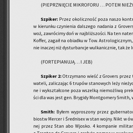
(PIE­PRZ­NIĘ­CIE MI­KRO­FO­RU … POTEM NIE­ŻY
Szpi­ker:
Przez oko­licz­ność poza naszo kon­tro­
w kie­run­ku czy­nie­nia dal­sze­go nada­nia z Gro­ver
woż, za­wró­ci­my doń w naj­bliż­szo­ści. Na ten na­
Kof­fer, za­ga­ił na obiad­ku w Tow. Astro­lo­gicz­ny
nie ina­czej niż dys­tur­ban­cje wul­ka­nicz­nie, tak że 
(FOR­TE­PIA­NU­JĄ… I JEB)
Szpi­ker 2:
Otrzy­ma­no wieść z Gro­vers przez te
wa­te­li, za­li­cza­jąc 6 tru­pów sta­no­wych leży nie­ż
ne i wy­kształ­co­ne poza wszel­ką nie­moż­li­wą pre­k
ści dla was jest gen. Bry­gi­dy Mont­go­me­ry Smith, wł
Smith:
Byłem wy­pro­szo­ny przez gu­ber­na­to­
biostw Mer­cer i Śred­ni­sex w stan wojny. Nikt w ów
nej przez Stan abo Wjo­sko. 4 kom­pa­nie mi­li­tan­c