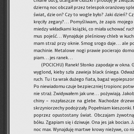
chła­ne buty, utar­ga­ne ciusz­ki i pró­bu­ję je zwią­z
dzier­ną noc ob­cza­ił przez te­le­spok oran­żo­wy sp
świat, dzie on? Czy to wogle było? Jaki dzień? Czy 
krę­ci­ły ze­ga­ry?… Po­my­śli­wam, że zapis mo­je­go 
mie­dzy wkład­ka­mi książ­ki, co miała ucho­wać ru
mus po­jeść… Wy­naj­du­je ple­śnio­wy chleb w kuch­ci
mam straż przy oknie. Smog srogo daje… ale po­sły
ma­chi­nie. Me­ta­lo­we nogi pra­wie po­cie­ra­jo do­m
piam… jes ranek…
(PO­CI­CHU) Ranek! Słon­ko za­po­da­je w okna. G
wy­glond, kieby szła za­wie­ja black śnie­ga. Od­w
ruch. Tu i ta wrak du­że­go fiata, bagaż wy­piep­szo­n
Po nie­wia­do­mu czuje bez­piecz­niej tro­pionc po­two
nie straż. Zwi­dy­wa­łem jak une… po­ży­wia­ją. Ja­ko
chi­ny – roz­płasz­cze na glebe. Na­cho­dze drze­wo
skrzy­nio­rze­chy po­doj­rza­ły. Po­peł­niam kie­szon­ki
po­przez opu­sto­sta­ny świat. Ob­cza­jam ży­wot­n
bóku. Zga­piam się i dzi­wu­je. Ona jes jak bo­cian.
noc max. Wy­naj­du­ję mar­twe krowy nie­ży­we, co n