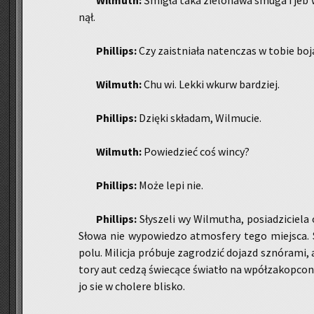
Wil­muth:
Śmi­gła taka zie­lo­na­wa smuga i jeb 
nął.
Phil­lips:
Czy za­ist­nia­ła na­ten­czas w tobie bo­
Wil­muth:
Chu wi. Lekki wkurw bar­dziej.
Phil­lips:
Dzię­ki skła­dam, Wil­mu­cie.
Wil­muth:
Po­wie­dzieć coś wincy?
Phil­lips:
Może lepi nie.
Phil­lips:
Sły­sze­li wy Wil­mu­tha, po­sia­dzi­cie­
Słowa nie wy­po­wie­dzo at­mos­fe­ry tego miej­sca. 
polu. Mi­li­cja pró­bu­je za­gro­dzić do­jazd sznó­ra­mi,
to­ry aut cedzą świe­cą­ce świa­tło na wpół­za­kop­co­n
jo sie w cho­le­re bli­sko.