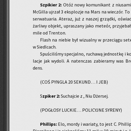
Szpi­kier 2:
Otóż nowy ko­mu­ni­kant z niu­sa­mi.
McGil­la uj­rzał 3 eks­plo­zje na Mars na wie­czór. To
ser­wa­tu­aria. Ate­raz, już z na­szej grząd­ki, oświa
żar­li­wy ob­jekt, upra­sza­ny jako me­te­ór, przy­je­b
mile od Tren­ton.
Flash na nie­bie był wi­zu­al­ny w prze­cią­gu sete
w Sie­dl­cach.
Spu­ści­li­śmy spe­cjal­no, ru­cha­wą jed­nost­kę i k
la­cje jak wy­do­li. A na­ten­czas za­bie­ra­my was Br
dens.
(COŚ PYN­GLA 20 SE­KUND… I JEB)
S
zpi­ker 2:
Su­chaj­cie z , Niu Dżer­sej.
(PO­GŁO­SY LUC­KIE… PO­LI­CYJ­NE SY­RE­NY)
Phil­lips:
Elo, mordy i wa­ria­ty, to jest C. Phil­l