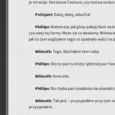
jo mi wizje. Sier­żan­cie Co­ol­son, czy można na bo­
Po­li­cjant:
Dalej, dalej, od­suń­ta!
Phil­lips:
Na­ten­czas jak gliny pa­łu­ją tłum na b
cza owej tej farmy. Może sie co do­wie­my. Wil­mu­cie
jak to tam wzglę­dem tego co spad­nę­ło waści na po
Wil­muth:
Tego. Słu­cha­łem żem radia.
Phil­lips:
Dej no pan tu bli­żej i gło­śniej por favo
Wil­muth:
So­recz­ka.
Phil­lips:
No chyba pan śnia­da­nia nie uświad­czył
Wil­muth:
Tak jest – przy­sy­pia­łem przy tym rad
przy­sy­pia­łem…