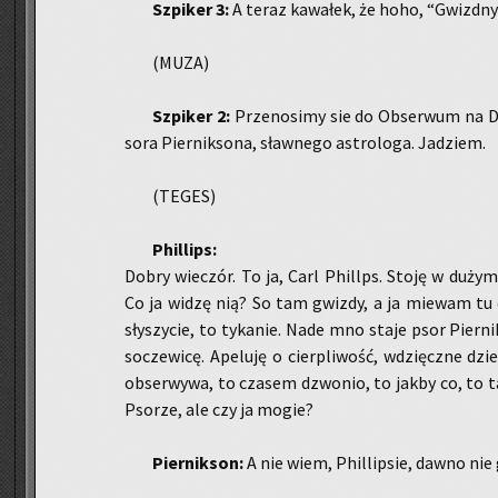
Szpi­ker 3:
A teraz ka­wa­łek, że hoho, “Gwizd­
(MUZA)
Szpi­ker 2:
Prze­no­si­my sie do Ob­ser­wum na Do
so­ra Pier­nik­so­na, sław­ne­go astro­lo­ga. Ja­dziem.
(TEGES)
Phil­lips:
Dobry wie­czór. To ja, Carl Phil­lps. Stoję w dużym, 
Co ja widzę nią? So tam gwiz­dy, a ja mie­wam tu duż
sły­szy­cie, to ty­ka­nie. Nade mno staje psor Pier­n
so­cze­wi­cę. Ape­lu­ję o cier­pli­wość, wdzięcz­ne dzi
ob­ser­wy­wa, to cza­sem dzwo­nio, to jakby co, to t
Pso­rze, ale czy ja mogie?
Pier­nik­son:
A nie wiem, Phil­lip­sie, dawno nie