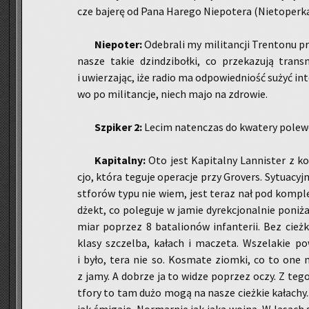
cze ba­je­rę od Pana Ha­re­go Nie­po­te­ra (Nie­to­per­
Nie­po­ter:
Ode­bra­li my mi­li­tan­cji Tren­to­nu pr
nasze takie dzin­dzi­boł­ki, co prze­ka­zu­ją trans­m
i uwie­rza­jąc, iże radio ma od­po­wied­niość sużyć in­te
wo po mi­li­tan­cje, niech majo na zdro­wie.
Szpi­ker 2:
Lecim na­ten­czas do kwa­te­ry po­le­wej
Ka­pi­tal­ny:
Oto jest Ka­pi­tal­ny Lan­ni­ster z kor
cjo, która te­gu­je ope­ra­cje przy Gro­vers. Sy­tu­acyj
stfo­rów typu nie wiem, jest teraz nał pod kom­ple
dżekt, co po­le­gu­je w jamie dy­rek­cjo­nal­nie po­ni­
miar po­przez 8 ba­ta­lio­nów in­fan­te­rii. Bez cież
klasy szczel­ba, ka­łach i ma­cze­ta. Wsze­la­kie 
i było, tera nie so. Ko­sma­te ziom­ki, co to one 
z jamy. A do­brze ja to widze po­przez oczy. Z tego 
tfo­ry to tam dużo mogą na nasze cież­kie ka­ła­chy..