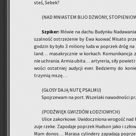
steś, Sebek?
(NAD MNIA­STEM BIJO DZWO­NY, STO­PIE­NIO­
Szpi­ker:
Mówie na dachu Bu­dyn­ku Nada­wa­nia
szal­ność ostrze­że­nie by Ewa ku­ować Mi­sa­to prze
go­dzin by było 3 mi­lio­ny luda w po­przek dróg n
land… ma­sa­krycz­nie w kor­kach. Ko­mu­ni­kan­cja z
nie uchra­nia. Armia ubita… ar­ty­re­ria, siły po­wie­tr
wo­ści ostat­niej au­dy­cji ever. Be­dzie­my do ko­ni
trzy­mią mszę…
(GŁOSY DAJĄ NUTĘ PSAL­MU)
Spoj­rze­wam na port. Wsze­la­ki na­wod­no­ści prze
(PO­DŹWIĘK GWIZ­DÓW ŁO­DZIO­WYCH)
Ulice za­kor­ko­we. Uwi­docz­nio­na wro­gość nad Pa
zu­je rzeke. Za­po­da­je po­przek Hud­son jako i czło
Mam donos… Ma­ra­sa cy­lin­de­ry za­pa­da­ją po­prze