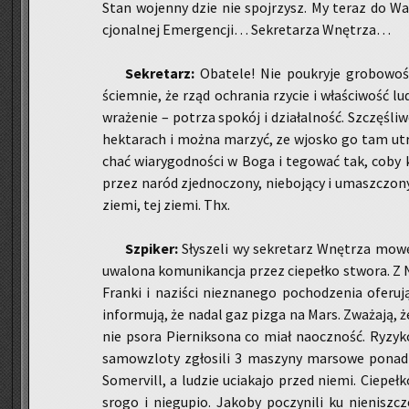
Stan wo­jen­ny dzie nie spoj­rzysz. My teraz do Wa­
cjo­nal­nej Emer­gen­cji… Se­kre­ta­rza Wnę­trza…
Se­kre­tarz:
Oba­te­le! Nie po­ukry­je gro­bo­wo­śc
ściem­nie, że rząd ochra­nia rzy­cie i wła­ści­wość l
wra­że­nie – po­trza spo­kój i dzia­łal­ność. Szczę­śli
hek­ta­rach i można ma­rzyć, ze wjo­sko go tam utrz
chać wia­ry­god­no­ści w Boga i te­go­wać tak, coby 
przez naród zjed­no­czo­ny, nie­bo­ją­cy i umasz­czo­n
ziemi, tej ziemi. Thx.
Szpi­ker:
Sły­sze­li wy se­kre­tarz Wnę­trza mowę
uwa­lo­na ko­mu­ni­kan­cja przez cie­peł­ko stwo­ra. Z
Fran­ki i na­zi­ści nie­zna­ne­go po­cho­dze­nia ofe­ru­j
in­for­mu­ją, że nadal gaz pizga na Mars. Zwa­ża­ją, że p
nie psora Pier­nik­so­na co miał na­ocz­ność. Ry­zy­
sa­mo­wzlo­ty zgło­si­li 3 ma­szy­ny mar­so­we ponad 
So­me­rvill, a lu­dzie ucia­ka­jo przed niemi. Cie­peł­k
srogo i nie­gu­pio. Ja­ko­by po­czy­ni­li ku nie­nisz­cz