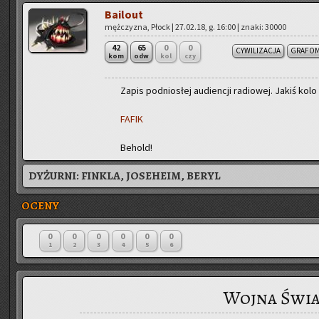
Ba­ilo­ut
męż­czy­zna, Płock | 27.02.18, g. 16:00 | znaki: 30000
42
65
0
0
CYWILIZACJA
GRAFOM
kom
odw
kol
czy
Zapis pod­nio­słej au­dien­cji ra­dio­wej. Jakiś kolo 
FAFIK
Be­hold!
DYŻURNI:
FINKLA, JOSEHEIM, BERYL
OCENY
0
0
0
0
0
0
1
2
3
4
5
6
Wojna Świa