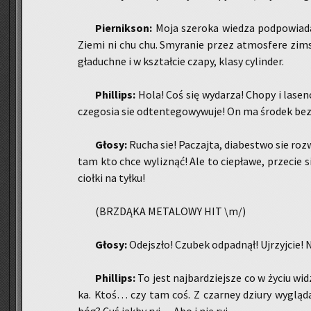
Pier­nik­son:
Moja sze­ro­ka wie­dza pod­po­wia­da
Ziemi ni chu chu. Smy­ra­nie przez at­mos­fe­re zim­s
gła­duch­ne i w kształ­cie czapy, klasy cy­lin­der.
Phil­lips:
Hola! Coś się wy­da­rza! Chopy i la­sen­
cze­go­sia sie od­ten­te­go­wy­wu­je! On ma śro­dek bez
Głosy:
Rucha sie! Pa­czaj­ta, dia­be­stwo sie roz­
tam kto chce wy­li­znąć! Ale to cie­pła­we, prze­cie 
cioł­ki na tyłku!
(BRZDĄ­KA ME­TA­LO­WY HIT \m/)
Głosy:
Odej­szło! Czu­bek od­pad­nął! Uj­rzyj­cie!
Phil­lips:
To jest naj­bar­dziej­sze co w życiu wi­
ka. Ktoś… czy tam coś. Z czar­ney dziu­ry wy­glą­da­