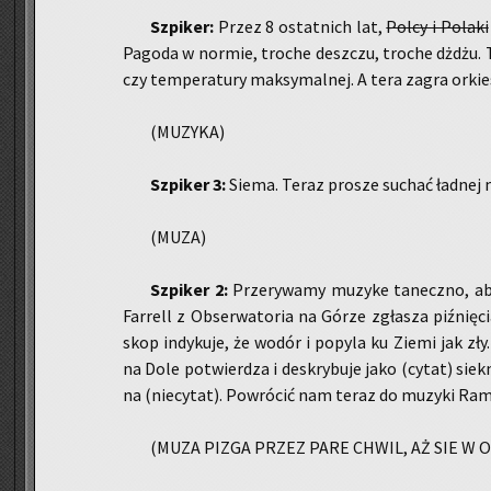
Szpi­ker:
Przez 8 ostat­nich lat,
Polcy i Po­la­ki
Pa­go­da w nor­mie, tro­che desz­czu, tro­che dżdżu. T
czy tem­pe­ra­tu­ry mak­sy­mal­nej. A tera zagra or­ki
(MU­ZY­KA)
Szpi­ker 3:
Siema. Teraz pro­sze su­chać ład­nej 
(MUZA)
Szpi­ker 2:
Prze­ry­wa­my mu­zy­ke ta­necz­no, aby
Far­rell z Ob­ser­wa­to­ria na Górze zgła­sza piź­nię
skop in­dy­ku­je, że wodór i po­py­la ku Ziemi jak zły. 
na Dole po­twier­dza i de­skry­bu­je jako (cytat) siek­n
na (nie­cy­tat). Po­wró­cić nam teraz do mu­zy­ki Ra­mo
(MUZA PIZGA PRZEZ PARE CHWIL, AŻ SIE W O