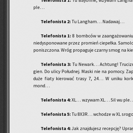
Te­le­fo­ni­sta 1:
Tu Bay­on­ne, wzy­wam Lan­gham
ple…
Te­le­fo­ni­sta 2:
Tu Lan­gham… Nada­waj…
Te­le­fo­ni­sta 1:
8 bomb­ców w za­an­ga­żo­wa­niu w
nie­dy­spo­no­wa­ne przez pro­mień cie­peł­ka. Sa­mo­lo­
po­nisz­czo­na. Wróg pro­pa­gu­je czar­ny smog na kie
Te­le­fo­ni­sta 3:
Tu Ne­wark… Ach­tung! Tru­ci­z
gien. Do ulicy Po­łud­nej. Maski nie na po­mo­cy. Za­p
duże fiaty kie­ro­wać trasy 7, 24… W uniku kor­ko
mond…
Te­le­fo­ni­sta 4:
XL… wzy­wam XL… Sil wu ple
Te­le­fo­ni­sta 5:
Tu 8X3R… wcho­dze w XL srogo
Te­le­fo­ni­sta 4:
Jak znaj­du­jesz re­cep­cję? Up