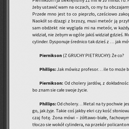
Pier­nik­son i ja siek­nę­li­śmy 11 mil w 10 minut 
żeby usta­wić wam na oczach, co my tu ob­cza­ja­my, 
Przede mno jest to co pie­prz­ło, cze­ścio­wo za­kop
Na­okół so dża­zgi z brzo­zy, musi me­te­ór ją przy
sam ob­dżekt nie wy­glą­da mi na me­te­ór, w każ­d
wi­dział, nie żebym w ogóle jakiś wi­dział gdzieś. Mo
cy­lin­der. Dys­po­nu­je śred­ni­co tak dzieś z … jak mó
Pier­nik­son
(Z GRU­CHY PIE­TRU­CHY): Że co?
Phil­lips:
Jak mó­wisz pro­fe­sor… ile to może by
Pier­nik­son:
Od cho­le­ry jar­dów, z do­kład­no
bo znam sie całe swoje życie.
Phil­lips:
Od cho­le­ry… Metal na ty po­chwie jes
go, jak żyje. Takie coś jakby ekri czy kość sło­nio­w
czaj fotę. Żona mówi – żół­ta­wo-bia­łe, fa­cho­wym 
tło­czo sie wokół cy­lin­de­ra, na prze­kór po­li­can­tom