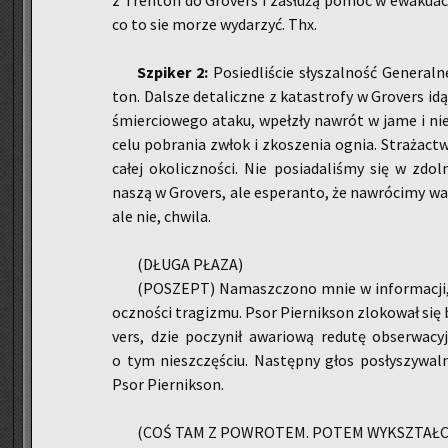
z Tren­ton do Gro­vers i za­słu­żą pomoc w ewa­ku­ac
co to sie morze wy­da­rzyć. Thx.
Szpi­ker 2:
Po­sie­dli­ście sły­szal­ność Ge­ne­ral
ton. Dal­sze de­ta­licz­ne z ka­ta­stro­fy w Gro­vers id
śmier­cio­we­go ataku, wpeł­zły na­wrót w jame i nie p
ce­lu po­bra­nia zwłok i zko­sze­nia ognia. Stra­żac­
całej oko­licz­no­ści. Nie po­sia­da­li­śmy się w zdol
naszą w Gro­vers, ale espe­ran­to, że na­wró­ci­my wa
ale nie, chwi­la.
(DŁUGA PŁAZA)
(PO­SZEPT) Na­masz­czo­no mnie w in­for­ma­cji, i
ocz­no­ści tra­gi­zmu. Psor Pier­nik­son zlo­ko­wał się 
vers, dzie po­czy­nił awa­rio­wą re­du­tę ob­ser­wa­cy
o tym nie­szczę­ściu. Na­stęp­ny głos po­sły­szy­wal
Psor Pier­nik­son.
(COŚ TAM Z PO­WRO­TEM. POTEM WY­KSZTAŁ­C