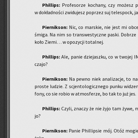
Phil­lips:
Pro­fe­so­rze ko­cha­ny, czy mo­żesz p
w do­kład­no­ści zwi­du­jesz po­przez suj te­le­spock,
Pier­nik­son:
Nic, co mar­skie, nie jest mi obce,
śmiga. Na nim so trans­we­stycz­ne paski. Do­brze 
koło Ziemi… w opo­zy­cji to­tal­nej.
Phil­lips:
Ale, panie dzie­jasz­ku, co w two­jej 
cza­jo?
Pier­nik­son:
Na pewno niek ana­li­za­cje, to n
pro­ste lu­dzie. Z scjen­to­lo­gicz­ne­go punku wi­dze
fo­ny, co sie robio w at­mos­fe­rze, bo tak to już jes.
Phil­lips:
Czyli, zna­czy że nie żyjo tam żywe, my­
jo?
Pier­nik­son:
Panie Phil­lip­sie mój. Otóż mogie