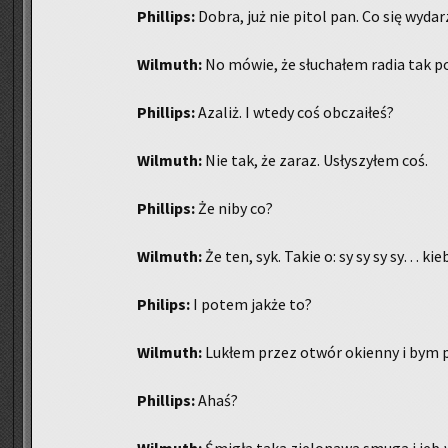
Phil­lips:
Dobra, już nie pitol pan. Co się wy­da­rz
Wil­muth:
No mówie, że słu­cha­łem radia tak p
Phil­lips:
Aza­liż. I wtedy coś ob­cza­iłeś?
Wil­muth:
Nie tak, że zaraz. Usły­szy­łem coś.
Phil­lips:
Że niby co?
Wil­muth:
Że ten, syk. Takie o: sy sy sy sy… kieby 
Phi­lips:
I potem jakże to?
Wil­muth:
Lu­kłem przez otwór okien­ny i bym pr
Phil­lips:
Ahaś?