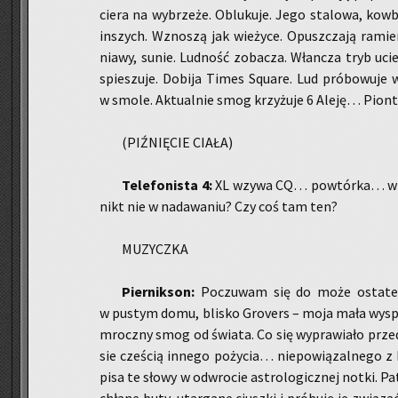
cie­ra na wy­brze­że. Ob­lu­ku­je. Jego sta­lo­wa, kow­b
in­szych. Wzno­szą jak wie­ży­ce. Opusz­cza­ją ra­mi
nia­wy, sunie. Lud­ność zo­ba­cza. Włan­cza tryb uci
spie­szu­je. Do­bi­ja Times Squ­are. Lud pró­bo­wu­je 
w smole. Ak­tu­al­nie smog krzy­żu­je 6 Aleję… Pio
(PIŹ­NIĘ­CIE CIAŁA)
Te­le­fo­ni­sta 4:
XL wzywa CQ… po­wtór­ka… wz
nikt nie w nada­wa­niu? Czy coś tam ten?
MU­ZYCZ­KA
Pier­nik­son:
Po­czu­wam się do może osta­tecz
w pu­stym domu, bli­sko Gro­vers – moja mała wyspa j
mrocz­ny smog od świa­ta. Co się wy­pra­wia­ło prz
sie cze­ścią in­ne­go po­ży­cia… nie­po­wią­zal­ne­go z
pisa te słowy w od­wro­cie astro­lo­gicz­nej notki. P