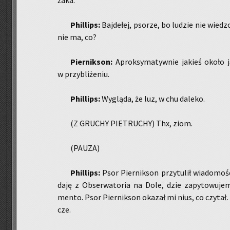
ża­ka.
Phil­lips:
Baj­de­łej, pso­rze, bo lu­dzie nie wie­d
nie ma, co?
Pier­nik­son:
Aprok­sy­ma­tyw­nie ja­kieś około
w przy­bli­że­niu.
Phil­lips:
Wy­glą­da, że luz, w chu da­le­ko.
(Z GRU­CHY PIE­TRU­CHY) Thx, ziom.
(PAUZA)
Phil­lips:
Psor Pier­nik­son przy­tu­lił wia­do­mo
da­ję z Ob­ser­wa­to­ria na Dole, dzie za­py­to­wu­j
men­to. Psor Pier­nik­son oka­zał mi nius, co czy­ta
cze.