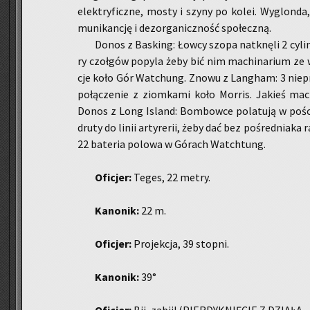
elek­try­ficz­ne, mosty i szyny po kolei. Wy­glon­da
mu­ni­kan­cję i dez­or­ga­nicz­ność spo­łecz­ną.
Donos z Ba­sking: Łowcy szopa na­tknę­li 2 cy­lin
ry czoł­gów po­py­la żeby bić nim ma­chi­na­rium ze w
cje koło Gór Wat­chung. Znowu z Lan­gham: 3 nie­przy
po­łą­cze­nie z ziom­ka­mi koło Mor­ris. Ja­kieś ma­c
Donos z Long Is­land: Bom­bow­ce po­la­tu­ją w po­ści
druty do linii ar­ty­re­rii, żeby dać bez po­śred­nia­ka
22 ba­te­ria po­lo­wa w Gó­rach Watch­tung.
Ofi­cjer:
Teges, 22 metry.
Ka­no­nik:
22 m.
Ofi­cjer:
Pro­jek­cja, 39 stop­ni.
Ka­no­nik:
39°