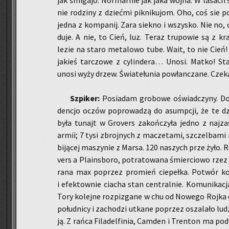
jak śmi­ga­jo. Nor­mar­nie jak jaka wojna. W la­sach
nie ro­dzi­ny z dzieć­mi pik­ni­ku­jom. Oho, coś sie po
jedna z kom­pa­nij. Zara siek­no i wszy­sko. Nie no, 
du­je. A nie, to Cień, luz. Teraz tru­po­wie są z kr
lezie na staro me­ta­lo­wo tube. Wait, to nie Ci
ja­kieś tar­czo­we z cy­lin­de­ra… Unosi. Matko! 
unosi wyży drzew. Świa­te­łu­nia po­włan­cza­ne. Cze­ka
Szpi­ker:
Po­sia­dam gro­bo­we oświad­czy­ny. Do
den­cjo oczów po­pro­wa­dzą do asump­cji, że te dz
była tu­najt w Gro­vers za­koń­czy­ła jedno z naj­za­
armii; 7 tysi zbroj­nych z ma­cze­ta­mi, szczel­ba­mi i 
bi­ją­cej ma­szy­nie z Marsa. 120 na­szych prze żyło. R
vers a Pla­ins­bo­ro, po­tra­to­wa­na śmier­cio­wo rze
ra­na max po­przez pro­mień cie­peł­ka. Po­twór kon­
i efek­tow­nie cia­cha stan cen­tral­nie. Ko­mu­ni­ka­cj
Tory ko­lej­ne roz­pi­zga­ne w chu od No­we­go Rojka do 
po­łu­dni­cy i za­cho­dzi utka­ne po­przez osza­la­ło ludz
ją. Z rańca Fi­la­del­fi­nia, Cam­den i Tren­ton ma po