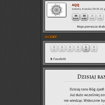
AQQ
ko­bie­ta, Kra­ków | 09.05.18, 
44
60
0
0
kom
odw
kol
czy
Moje pierw­sze drab­b
OCENY
0
0
0
0
1
0
1
2
3
4
5
6
5
: Fasoletti
Dzisiaj ra
Dzi­siaj rano Bóg zjadł 
Już dużo wcze­śniej zo­
nie wie­dząc. Wi­docz­nie b