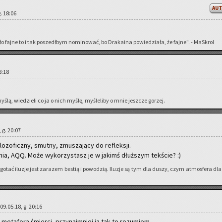
AU
g. 18:06
fajne to i tak po­szedł­bym no­mi­no­wać, bo Dra­ka­ina po­wie­dzia­ła, że fajne". - Ma­Skrol
18:18
ślą, wie­dzie­li co ja o nich myślę, my­śle­li­by o mnie jesz­cze go­rzej.
, g. 20:07
­lo­zo­ficz­ny, smut­ny, zmu­sza­ją­cy do re­flek­sji.
­nia, AQQ. Może wy­ko­rzy­stasz je w ja­kimś dłuż­szym tek­ście? :)
­zgo­tać ilu­zje jest za­ra­zem be­stią i po­wo­dzią. Ilu­zje są tym dla duszy, czym at­mos­fe­ra dla
 09.05.18, g. 20:16
e­ta­fo­ra śmier­ci, przy­naj­mniej ja tak to ro­zu­miem.