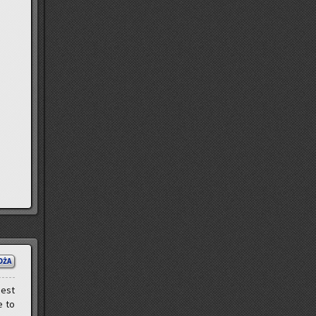
OŻA
jest
e to