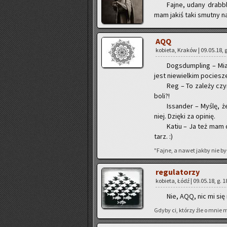
Fajne, udany drab­bl
mam jakiś taki smut­ny na­
AQQ
ko­bie­ta, Kra­ków | 09.05.18, 
Do­gs­dum­pling – Mi
jest nie­wiel­kim po­cie­sz
Reg – To za­le­ży czy
bo­li?!
Is­san­der – Myślę, że
niej. Dzię­ki za opi­nię.
Katiu – Ja też mam dz
tarz. :)
"Fajne, a nawet jakby nie było 
re­gu­la­to­rzy
ko­bie­ta, Łódź | 09.05.18, g. 
Nie, AQQ, nic mi się 
Gdyby ci, któ­rzy źle o mnie my