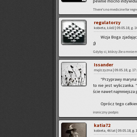
pew­nie mocno in­dy­wi­du­
There's no me­di­ci­ne for re­gr
re­gu­la­to­rzy
ko­bie­ta, Łódź | 09.05.18, g. 
Wizja Boga zja­da­ją­c
;)
Gdyby ci, któ­rzy źle o mnie my
Is­san­der
męż­czy­zna | 09.05.18, g. 17
“Przy­pra­wy ma­ry­na
to nie jest wy­li­czan­ka.
ście nawet naj­mniej­sza 
Oprócz tego cał­kiem
iro­nicz­ny pod­pis
ka­tia­72
ko­bie­ta, 46 lat | 09.05.18, g.