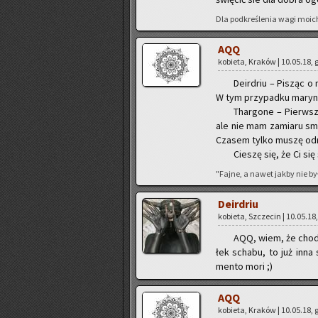
Dla pod­kre­śle­nia wagi moich 
AQQ
ko­bie­ta, Kra­ków | 10.05.18, 
De­ir­driu – Pi­sząc o
W tym przy­pad­ku ma­ry­na
Thar­go­ne – Pierw­sz
ale nie mam za­mia­ru smu
Cza­sem tylko muszę od­
Cie­szę się, że Ci się
"Fajne, a nawet jakby nie było 
De­ir­driu
ko­bie­ta, Szcze­cin | 10.05.18
AQQ, wiem, że cho­dz
łek scha­bu, to już inna 
men­to mori ;)
AQQ
ko­bie­ta, Kra­ków | 10.05.18, 