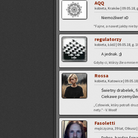
AQQ
ko­bie­ta, Kra­ków | 09.05.18, 
Nie­moż­li­we! xD
"Fajne, a nawet jakby nie było 
re­gu­la­to­rzy
ko­bie­ta, Łódź | 09.05.18, g. 
A jed­nak.
;)
Gdyby ci, któ­rzy źle o mnie my
Rossa
ko­bie­ta, Ka­to­wi­ce | 09.05.18
Świet­ny dra­be­lek, fi
Cie­ka­we prze­my­śle
„‬Czło­wiek, który po­tra­fi dru
ne­ty." - V. Woolf
Fa­so­let­ti
męż­czy­zna, 39 lat, Ol­kusz |
Dobre, bar­dzo fajna m