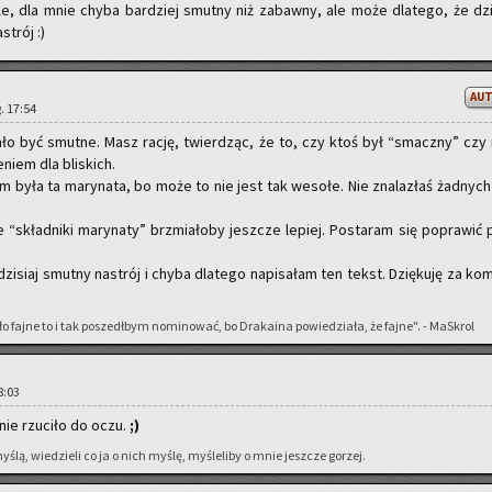
e, dla mnie chyba bar­dziej smut­ny niż za­baw­ny, ale może dla­te­go, że dzi­
strój :)
AU
g. 17:54
ało być smut­ne. Masz rację, twier­dząc, że to, czy ktoś był “smacz­ny” czy 
e­niem dla bli­skich.
m była ta ma­ry­na­ta, bo może to nie jest tak we­so­łe. Nie zna­la­złaś żad­nych
 “skład­ni­ki ma­ry­na­ty” brzmia­ło­by jesz­cze le­piej. Po­sta­ram się po­pra­wić 
i­siaj smut­ny na­strój i chyba dla­te­go na­pi­sa­łam ten tekst. Dzię­ku­ję za ko­
fajne to i tak po­szedł­bym no­mi­no­wać, bo Dra­ka­ina po­wie­dzia­ła, że fajne". - Ma­Skrol
18:03
nie rzu­ci­ło do oczu.
;)
ślą, wie­dzie­li co ja o nich myślę, my­śle­li­by o mnie jesz­cze go­rzej.