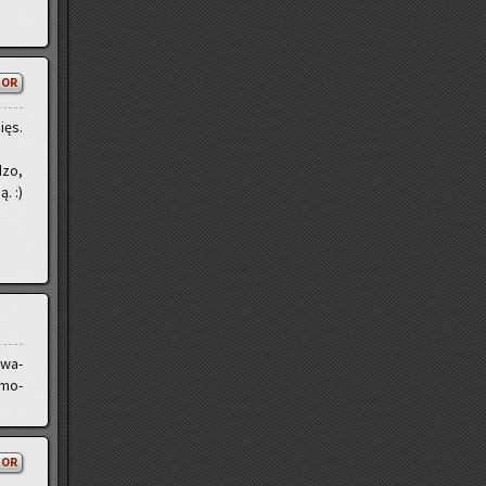
TOR
ięs.
dzo,
. :)
­wa­
 mo­
TOR