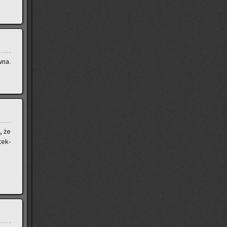
­na.
, że
tek­