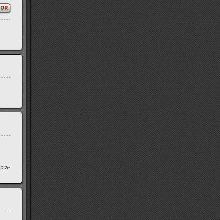
TOR
 pla­