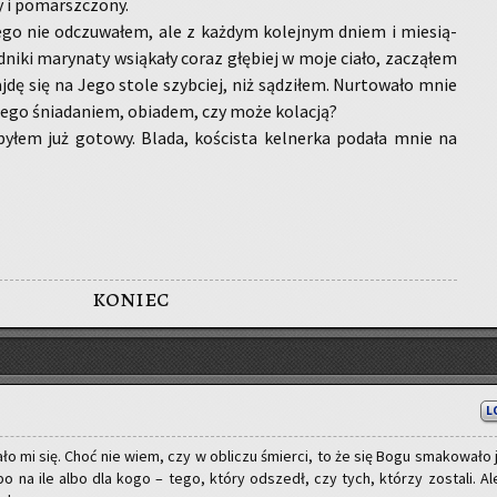
 i po­marsz­czo­ny.
go nie od­czu­wa­łem, ale z każ­dym ko­lej­nym dniem i mie­sią­
ni­ki ma­ry­na­ty wsią­ka­ły coraz głę­biej w moje ciało, za­czą­łem
aj­dę się na Jego stole szyb­ciej, niż są­dzi­łem. Nur­to­wa­ło mnie
 Jego śnia­da­niem, obia­dem, czy może ko­la­cją?
yłem już go­to­wy. Blada, ko­ści­sta kel­ner­ka po­da­ła mnie na
koniec
L
­ło mi się. Choć nie wiem, czy w ob­li­czu śmier­ci, to że się Bogu sma­ko­wa­ło 
lbo na ile albo dla kogo – tego, który od­szedł, czy tych, któ­rzy zo­sta­li. Al