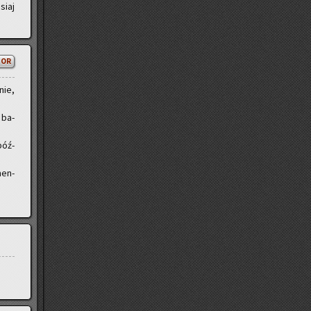
siaj
TOR
nie,
 ba­
póź­
men­