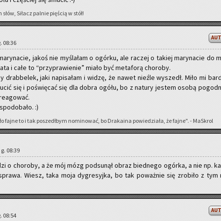
słów, Si­łacz pal­nie pię­ścią w stół!
AU
g. 08:36
 ma­ry­na­cie, jakoś nie my­śla­łam o ogór­ku, ale ra­czej o ta­kiej ma­ry­na­cie do m
­ta i całe to “przy­pra­wie­nie” miało być me­ta­fo­rą cho­ro­by.
y drab­be­lek, jaki na­pi­sa­łam i widzę, że nawet nie­źle wy­szedł. Miło mi bar­
­cić się i po­świę­cać się dla dobra ogółu, bo z na­tu­ry je­stem osobą po­god­ną
re­ago­wać.
 spodo­ba­ło. :)
fajne to i tak po­szedł­bym no­mi­no­wać, bo Dra­ka­ina po­wie­dzia­ła, że fajne". - Ma­Skrol
, g. 08:39
i o cho­ro­by, a że mój mózg pod­su­nął obraz bied­ne­go ogór­ka, a nie np. ka
spra­wa. Wiesz, taka moja dy­gre­syj­ka, bo tak po­waż­nie się zro­bi­ło z tym
AU
g. 08:54