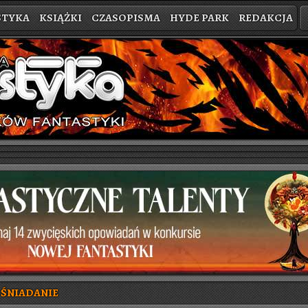
STYKA
KSIĄŻKI
CZASOPISMA
HYDE PARK
REDAKCJA
 ŚNIADANIE