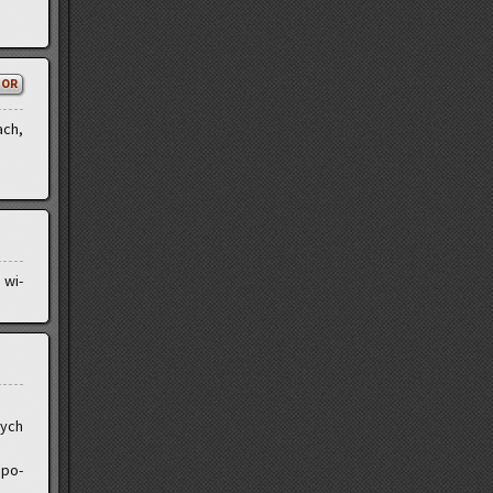
TOR
ach,
 wi­
nych
 po­