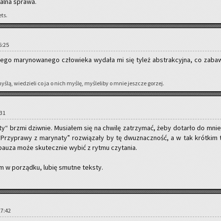
al­na spra­wa.
ets.
16:25
e­go ma­ry­no­wa­ne­go czło­wie­ka wy­da­ła mi się tyleż abs­trak­cyj­na, co za­baw
ślą, wie­dzie­li co ja o nich myślę, my­śle­li­by o mnie jesz­cze go­rzej.
:31
­ty“ brzmi dziw­nie. Mu­sia­łem się na chwi­lę za­trzy­mać, żeby do­tar­ło do mnie
 “Przy­pra­wy z ma­ry­na­ty” roz­wią­za­ły by tę dwu­znacz­ność, a w tak krót­kim 
pauza może sku­tecz­nie wybić z rytmu czy­ta­nia.
 w po­rząd­ku, lubię smut­ne tek­sty.
 17:42