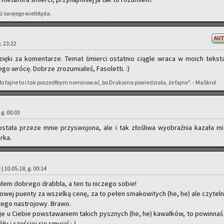
ż swo­je­go wiel­błą­da.
AU
g. 23:22
dzię­ki za ko­men­ta­rze. Temat śmier­ci ostat­nio cią­gle wraca w moich tek­st
 wrócę. Do­brze zro­zu­mia­łeś, Fa­so­let­ti. :)
fajne to i tak po­szedł­bym no­mi­no­wać, bo Dra­ka­ina po­wie­dzia­ła, że fajne". - Ma­Skrol
, g. 00:03
o­sta­ła prze­ze mnie przy­swo­jo­na, ale i tak zło­śli­wa wy­obraź­nia ka­za­ła mi
­ka.
| 10.05.18, g. 00:14
­łem do­bre­go drab­bla, a ten tu ni­cze­go sobie!
sto­wej pu­en­ty za wszel­ką cenę, za to pełen sma­ko­wi­tych (he, he) ale czy­tel­
 tego na­stro­jo­wy. Brawo.
je u Cie­bie po­wsta­wa­niem ta­kich pysz­nych (he, he) ka­wał­ków, to po­win­naś
łu i czę­ściej się smu­cić :-)