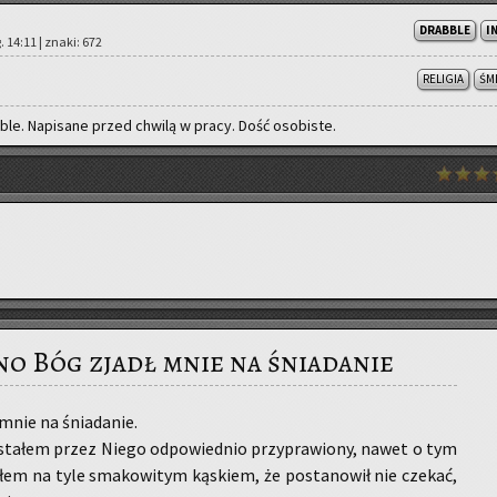
DRABBLE
I
g. 14:11 | znaki: 672
RELIGIA
ŚM
le. Na­pi­sa­ne przed chwi­lą w pracy. Dość oso­bi­ste.
no Bóg zjadł mnie na śniadanie
mnie na śnia­da­nie.
sta­łem przez Niego od­po­wied­nio przy­pra­wio­ny, nawet o tym
yłem na tyle sma­ko­wi­tym ką­skiem, że po­sta­no­wił nie cze­kać,