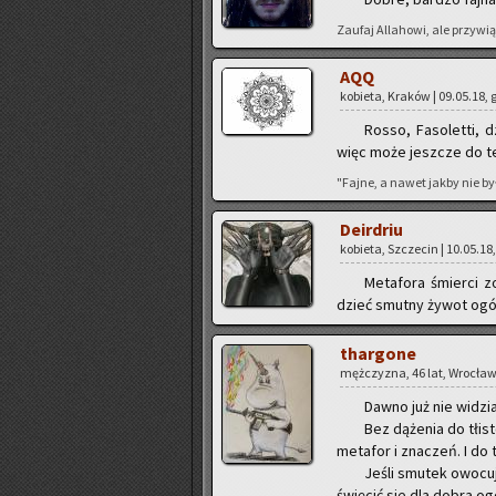
Za­ufaj Al­la­ho­wi, ale przy­wią
AQQ
ko­bie­ta, Kra­ków | 09.05.18, 
Rosso, Fa­so­let­ti, 
więc może jesz­cze do tego
"Fajne, a nawet jakby nie było 
De­ir­driu
ko­bie­ta, Szcze­cin | 10.05.18
Me­ta­fo­ra śmier­ci z
dzieć smut­ny żywot ogór
thar­go­ne
męż­czy­zna, 46 lat, Wro­cław 
Dawno już nie wi­dzia
Bez dą­że­nia do tłi­
me­ta­for i zna­czeń. I do
Jeśli smu­tek owo­cu­
świę­cić sie dla dobra ogó