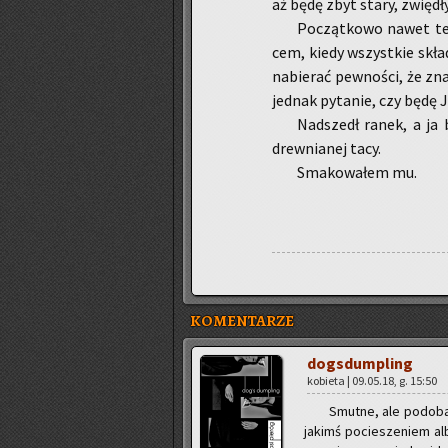
aż będę zbyt stary, zwię­dły
Po­cząt­ko­wo nawet te
cem, kiedy wszyst­kie skład­
na­bie­rać pew­no­ści, że zn
jed­nak py­ta­nie, czy będę
Nad­szedł ranek, a ja b
drew­nia­nej tacy.
Sma­ko­wa­łem mu.
KOMENTARZE
do­gs­dum­pling
ko­bie­ta | 09.05.18, g. 15:50
Smut­ne, ale po­do­ba
ja­kimś po­cie­sze­niem a