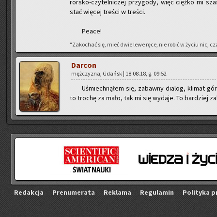
ror­sko-czy­tel­ni­czej przy­go­dy, więc cięż­ko mi sz
stać wię­cej tre­ści w tre­ści.
Peace!
"Za­ko­chać się, mieć dwie lewe ręce, nie robić w życiu nic, cza
Dar­con
męż­czy­zna, Gdańsk | 18.08.18, g. 09:52
Uśmiech­ną­łem się, za­baw­ny dia­log, kli­mat gó­r
to tro­chę za mało, tak mi się wy­da­je. To bar­dziej za
Re­dak­cja
Pre­nu­me­ra­ta
Re­kla­ma
Re­gu­la­min
Po­li­ty­ka p