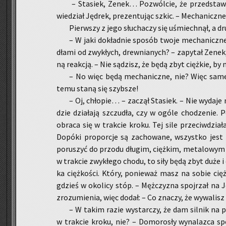
– Sta­siek, Zenek… Po­zwól­cie, że przed­sta­
wie­dział Ję­drek, pre­zen­tu­jąc szkic. – Me­cha­nicz­n
Pierw­szy z jego słu­cha­czy się uśmiech­nął, a dr
– W jaki do­kład­nie spo­sób twoje me­cha­nicz­n
dła­mi od zwy­kłych, drew­nia­nych? – za­py­tał Zenek,
ną re­ak­cją. – Nie są­dzisz, że będą zbyt cięż­kie, by 
– No więc będą me­cha­nicz­ne, nie? Więc same b
temu staną się szyb­sze!
– Oj, chło­pie… – za­czął Sta­siek. – Nie wy­da­je 
dzie dzia­ła­ją szczu­dła, czy w ogóle cho­dze­nie. 
ob­ra­ca się w trak­cie kroku. Tej sile prze­ciw­dzia­ła
Do­pó­ki pro­por­cje są za­cho­wa­ne, wszyst­ko jest 
po­ru­szyć do przo­du dłu­gim, cięż­kim, me­ta­lo­wym
w trak­cie zwy­kłe­go chodu, to siły będą zbyt duże i 
ka cięż­ko­ści. Który, po­nie­waż masz na sobie cięż­k
gdzieś w oko­li­cy stóp. – Męż­czy­zna spoj­rzał na Ję
zro­zu­mie­nia, więc dodał: – Co zna­czy, że wy­wa­lisz
– W takim razie wy­star­czy, że dam sil­nik na p
w trak­cie kroku, nie? – Do­mo­ro­sły wy­na­laz­ca s