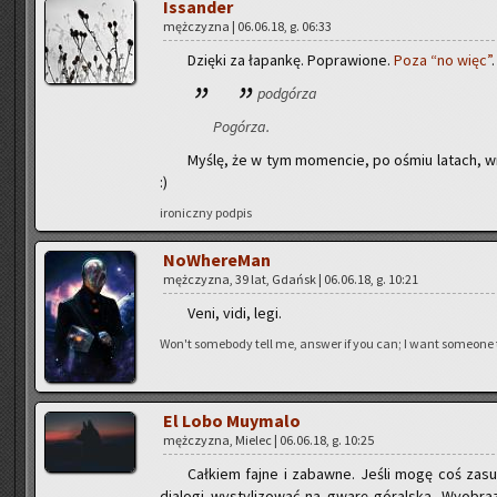
Is­san­der
męż­czy­zna | 06.06.18, g. 06:33
Dzię­ki za ła­pan­kę. Po­pra­wio­ne.
Poza “no więc”
.
pod­gó­rza
Po­gó­rza.
Myślę, że w tym mo­men­cie, po ośmiu la­tach, wre
:)
iro­nicz­ny pod­pis
No­Whe­re­Man
męż­czy­zna, 39 lat, Gdańsk | 06.06.18, g. 10:21
Veni, vidi, legi.
Won't so­me­bo­dy tell me, an­swer if you can; I want so­me­one
El Lobo Muy­ma­lo
męż­czy­zna, Mie­lec | 06.06.18, g. 10:25
Cał­kiem fajne i za­baw­ne. Jeśli mogę coś za­
dia­lo­gi wy­sty­li­zo­wać na gwarę gó­ral­ską. Wy­obra