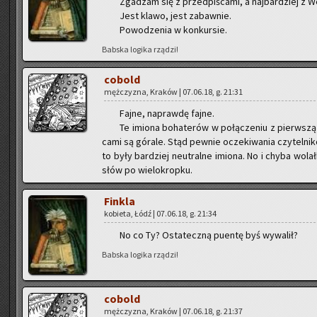
Zga­dzam się z przed­pi­ś­ca­mi, a naj­bar­dziej z W
Jest klawo, jest za­baw­nie.
Po­wo­dze­nia w kon­kur­sie.
Bab­ska lo­gi­ka rzą­dzi!
co­bold
męż­czy­zna, Kra­ków | 07.06.18, g. 21:31
Fajne, na­praw­dę fajne.
Te imio­na bo­ha­te­rów w po­łą­cze­niu z pierw­szą 
ca­mi są gó­ra­le. Stąd pew­nie ocze­ki­wa­nia czy­tel­ni
to były bar­dziej neu­tral­ne imio­na. No i chyba wo­l
słów po wie­lo­krop­ku.
Fin­kla
ko­bie­ta, Łódź | 07.06.18, g. 21:34
No co Ty? Osta­tecz­ną pu­en­tę byś wy­wa­lił?
Bab­ska lo­gi­ka rzą­dzi!
co­bold
męż­czy­zna, Kra­ków | 07.06.18, g. 21:37