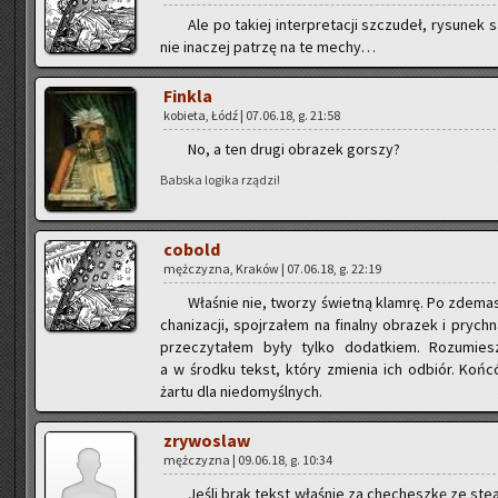
Ale po ta­kiej in­ter­pre­ta­cji szczu­deł, ry­su­n
nie ina­czej pa­trzę na te mechy…
Fin­kla
ko­bie­ta, Łódź | 07.06.18, g. 21:58
No, a ten drugi ob­ra­zek gor­szy?
Bab­ska lo­gi­ka rzą­dzi!
co­bold
męż­czy­zna, Kra­ków | 07.06.18, g. 22:19
Wła­śnie nie, two­rzy świet­ną klam­rę. Po zde­ma­
cha­ni­za­cji, spoj­rza­łem na fi­nal­ny ob­ra­zek i pry
prze­czy­ta­łem były tylko do­dat­kiem. Ro­zu­miesz
a w środ­ku tekst, który zmie­nia ich od­biór. Koń­c
żartu dla nie­do­myśl­nych.
zry­wo­slaw
męż­czy­zna | 09.06.18, g. 10:34
Jeśli brak tekst wła­śnie za che­chesz­kę ze ste­am