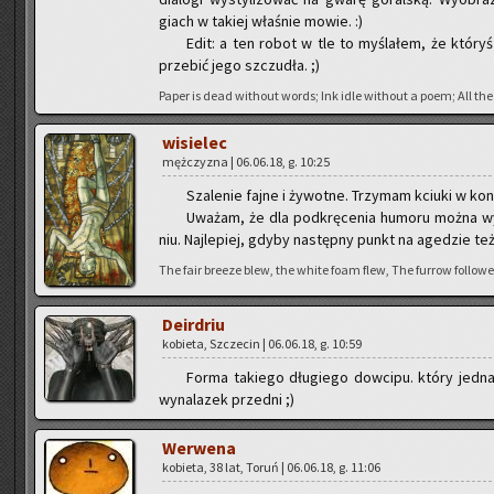
giach w ta­kiej wła­śnie mowie. :)
Edit: a ten robot w tle to my­śla­łem, że któ­ryś 
prze­bić jego szczu­dła. ;)
Paper is dead wi­tho­ut words; Ink idle wi­tho­ut a poem; All the 
wi­sie­lec
męż­czy­zna | 06.06.18, g. 10:25
Sza­le­nie fajne i ży­wot­ne. Trzy­mam kciu­ki w kon­
Uwa­żam, że dla pod­krę­ce­nia hu­mo­ru można wy­
niu. Naj­le­piej, gdyby na­stęp­ny punkt na age­dzie też 
The fair bre­eze blew, the white foam flew, The fur­row fol­lo­wed
De­ir­driu
ko­bie­ta, Szcze­cin | 06.06.18, g. 10:59
Forma ta­kie­go dłu­gie­go dow­ci­pu. który jed­nak
wy­na­la­zek przed­ni ;)
We­rwe­na
ko­bie­ta, 38 lat, Toruń | 06.06.18, g. 11:06