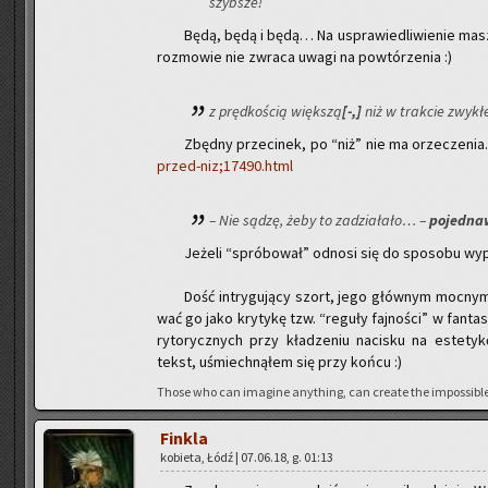
szyb­sze!
Będą, będą i będą… Na uspra­wie­dli­wie­nie masz 
roz­mo­wie nie zwra­ca uwagi na po­wtó­rze­nia :)
z pręd­ko­ścią więk­szą
[-,]
niż w trak­cie zwy­kł
Zbęd­ny prze­ci­nek, po “niż” nie ma orze­cze­nia
przed-niz;17490.html
– Nie sądzę, żeby to za­dzia­ła­ło… –
po­jed­na
Je­że­li “spró­bo­wał” od­no­si się do spo­so­bu wy­p
Dość in­try­gu­ją­cy szort, jego głów­nym moc­ny
wać go jako kry­ty­kę tzw. “re­gu­ły faj­no­ści” w fan­ta
ry­to­rycz­nych przy kła­dze­niu na­ci­sku na es­te­ty
tekst, uśmiech­ną­łem się przy końcu :)
Those who can ima­gi­ne any­thing, can cre­ate the im­pos­si­ble 
Fin­kla
ko­bie­ta, Łódź | 07.06.18, g. 01:13