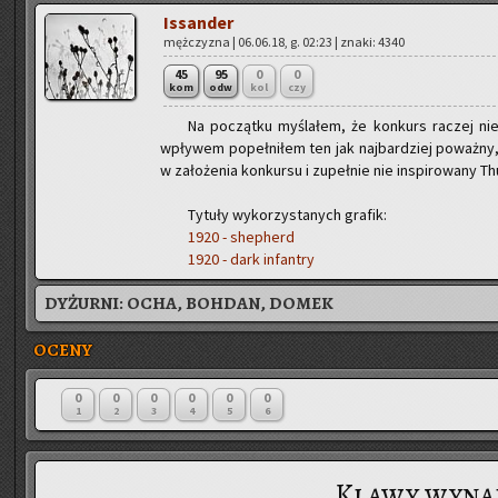
Is­san­der
męż­czy­zna | 06.06.18, g. 02:23 | znaki: 4340
45
95
0
0
kom
odw
kol
czy
Na po­cząt­ku my­śla­łem, że kon­kurs ra­czej n
wpły­wem po­peł­ni­łem ten jak naj­bar­dziej po­waż­ny, p
w za­ło­że­nia kon­kur­su i zu­peł­nie nie in­spi­ro­wa­ny
Ty­tu­ły wy­ko­rzy­sta­nych gra­fik:
1920 - she­pherd
1920 - dark in­fan­try
DYŻURNI:
OCHA, BOHDAN, DOMEK
OCENY
0
0
0
0
0
0
1
2
3
4
5
6
Klawy wyna