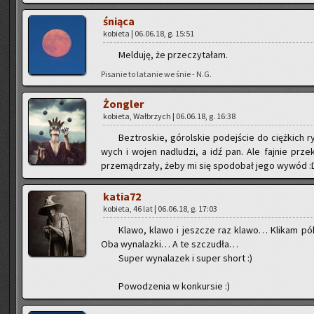
śnią­ca
ko­bie­ta | 06.06.18, g. 15:51
Mel­du­ję, że prze­czy­ta­łam.
Pi­sa­nie to la­ta­nie we śnie - N.G.
Żon­gler
ko­bie­ta, Wał­brzych | 06.06.18, g. 16:38
Bez­tro­skie, gó­rol­skie po­dej­ście do cięż­kich r
wych i wojen nad­lu­dzi, a idź pan. Ale faj­nie prze­k
prze­mą­drza­ły, żeby mi się spodo­bał jego wywód :
ka­tia­72
ko­bie­ta, 46 lat | 06.06.18, g. 17:03
Klawo, klawo i jesz­cze raz klawo… Kli­kam pók
Oba wy­na­laz­ki… A te szczu­dła…
Super wy­na­la­zek i super short :)
Po­wo­dze­nia w kon­kur­sie :)