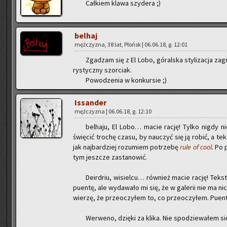
Cał­kiem klawa szy­de­ra ;)
bel­haj
męż­czy­zna, 38 lat, Płońsk | 06.06.18, g. 12:01
Zga­dzam się z El Lobo, gó­ral­ska sty­li­za­cja za­
ry­stycz­ny szor­ciak.
Po­wo­dze­nia w kon­kur­sie ;)
Is­san­der
męż­czy­zna | 06.06.18, g. 12:10
bel­ha­ju, El Lobo… macie rację! Tylko nigdy nie r
świę­cić tro­chę czasu, by na­uczyć się ją robić, a teks
jak naj­bar­dziej ro­zu­miem po­trze­bę
rule of cool
.
Po p
tym jesz­cze za­sta­no­wić.
De­ir­driu, wi­siel­cu… rów­nież macie rację! Tek
pu­en­tę, ale wy­da­wa­ło mi się, że w ga­le­rii nie ma 
wie­rzę, że prze­oczy­łem to, co prze­oczy­łem. Pu­en­t
We­rwe­no, dzię­ki za klika. Nie spo­dzie­wa­łem się