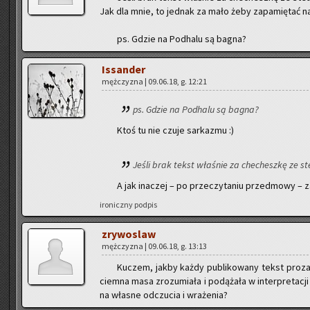
Jak dla mnie, to jed­nak za mało żeby za­pa­mię­tać na
ps. Gdzie na Pod­ha­lu są bagna?
Is­san­der
męż­czy­zna | 09.06.18, g. 12:21
ps. Gdzie na Pod­ha­lu są bagna?
Ktoś tu nie czuje sar­ka­zmu :)
Jeśli brak tekst wła­śnie za che­chesz­kę ze ste­
A jak ina­czej – po prze­czy­ta­niu przed­mo­wy – z
iro­nicz­ny pod­pis
zry­wo­slaw
męż­czy­zna | 09.06.18, g. 13:13
Ku­czem, jakby każdy pu­bli­ko­wa­ny tekst pro­za
ciem­na masa zro­zu­mia­ła i po­dą­ża­ła w in­ter­pre­ta
na wła­sne od­czu­cia i wra­że­nia?