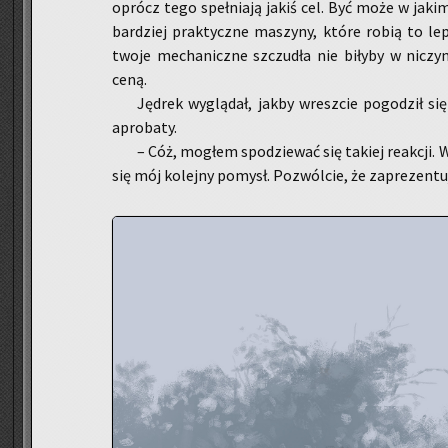
oprócz tego speł­nia­ją jakiś cel. Być może w ja­kim
bar­dziej prak­tycz­ne ma­szy­ny, które robią to l
twoje me­cha­nicz­ne szczu­dła nie bi­ły­by w ni­cz
ceną.
Ję­drek wy­glą­dał, jakby wresz­cie po­go­dził s
apro­ba­ty.
– Cóż, mo­głem spo­dzie­wać się ta­kiej re­ak­c
się mój ko­lej­ny po­mysł. Po­zwól­cie, że za­pre­zen­t