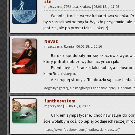
stn
męż­czy­zna, 7972 lata, Kra­ków | 06.06.18, g. 17:06
We­so­ła, tro­chę wręcz ka­ba­re­to­wa scen­ka. 
by szor­cia­ko­wi po­mo­gła. Wy­szło przy­jem­nie, ale p
jest zła, ale po pro­stu taka… okej. :)
Nevaz
męż­czy­zna, Rumia | 06.06.18, g. 20:16
Bar­dzo spodo­ba­ły mi się rze­czo­we wy­po­wie
który po­tra­fi do­brze wy­tłu­ma­czyć co i jak.
Pu­en­ta była już ra­czej taka sobie, a ca­łość ode­
ka­mi Ro­zal­skie­go.
A z dru­giej stro­ny… Te ob­raz­ki są takie fan­ta­st
Mogło być go­rzej, ale mogło być i znacz­nie le­piej - Gan­dalf S
fun­the­sys­tem
męż­czy­zna | 06.06.18, g. 20:37
Cał­kiem sym­pa­tycz­ne, choć na­wią­zu­je do ob­
ście wo­lał­bym coś, co le­piej od­da­je ich ra­czej mroc
https://www.facebook.com/matkowski.krzysztof/