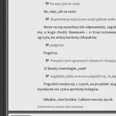
No więc jak na razie
No, więc, jak na razie.
Wspo­mnia­ny męż­czy­zna wziął głę­bo­ki wdec
Może ra­czej wy­wo­ła­ny (do od­po­wie­dzi), za­ga
mo, o kogo cho­dzi. Na­wia­sem – ci trzej roz­ma­wia­ją 
zgrzy­ta, bo widzę bar­dziej chło­pa­ków.
pod­gó­rza
Po­gó­rza.
Po­myśl o tych ogrom­nych ro­bo­tach i la­ta­ją
:D Świa­ty rów­no­le­głe, yeah!
wy­glą­dał, jakby wresz­cie po­go­dził się, że je
Po­go­dzić można się z czymś, na przy­kład: wy­g
wy­na­la­zek nie zyska apro­ba­ty ko­le­gów.
Mi­lut­kie, choć krót­kie. Cał­kiem we­so­ły żar­cik.
Gdzie nie ma zasad, tam są kwasy.