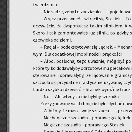
twier­dze­nia.
– Nie sądzę, żeby to za­dzia­ła­ło… – po­jed­naw­
– Wręcz prze­ciw­nie! – wtrą­cił się Sta­siek. – 
oczy­wi­ście, że dys­po­nu­jesz takim sil­ni­kiem. A wi
Skoro i tak za­mon­to­wa­łeś już sil­nik, to gdyby
czło­wie­ka od ziemi…
– Racja! – pod­eks­cy­to­wał się Ję­drek. – Me­cha­
wym! Dla do­dat­ko­wej mo­bil­no­ści i pręd­ko­ści.
– Albo, po­słu­chaj tego uważ­nie, mógł­byś po
które tylko do­da­wa­ły­by od­rzu­to­we­mu ple­ca­ko­wi n
ste­ro­wa­nie i spra­wia­ły­by, że lą­do­wa­nie gra­ni­c
szczu­dła są przy­dat­ne i fak­tycz­nie uży­wa­ne, czyl
bar­dzo szyb­ko rdze­wieć. – Sta­siek wy­raź­nie tra­cił 
– No… Ale wtedy to nie by­ły­by szczu­dła.
Zre­zy­gno­wa­ne wes­tchnię­cie było sły­chać naw
– Za­łóż­my, że masz swoje szczu­dła… – prze­rw
– Me­cha­nicz­ne szczu­dła – po­pra­wił go Ję­drek.
– Ma­gicz­ne szczu­dła – po­pra­wił go Sta­siek.
– Komu byś je sprze­da­wał? Gdzie do­strze­głeś 