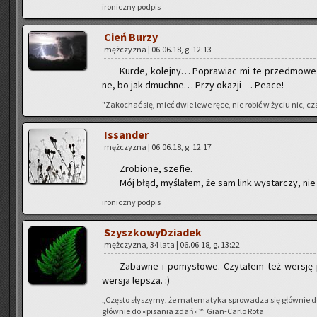
iro­nicz­ny pod­pis
Cień Burzy
męż­czy­zna | 06.06.18, g. 12:13
Kurde, ko­lej­ny… Po­pra­wiac mi te przed­mo­we
ne, bo jak dmuch­ne… Przy oka­zji – . Peace!
"Za­ko­chać się, mieć dwie lewe ręce, nie robić w życiu nic, cza
Is­san­der
męż­czy­zna | 06.06.18, g. 12:17
Zro­bio­ne, sze­fie.
Mój błąd, my­śla­łem, że sam link wy­star­czy, nie
iro­nicz­ny pod­pis
Szysz­ko­wy­Dzia­dek
męż­czy­zna, 34 lata | 06.06.18, g. 13:22
Za­baw­ne i po­my­sło­we. Czy­ta­łem też wer­sję
wer­sja lep­sza. :)
„Czę­sto sły­szy­my, że ma­te­ma­ty­ka spro­wa­dza się głów­nie 
głów­nie do «pi­sa­nia zdań»?” Gian-Car­lo Rota