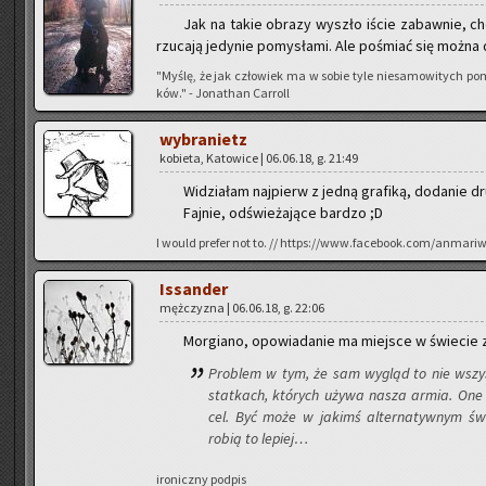
Jak na takie ob­ra­zy wy­szło iście za­baw­nie, cho
rzu­ca­ją je­dy­nie po­my­sła­mi. Ale po­śmiać się można d
"Myślę, że jak czło­wiek ma w sobie tyle nie­sa­mo­wi­tych po
ków." - Jo­na­than Car­roll
wy­bra­nietz
ko­bie­ta, Ka­to­wi­ce | 06.06.18, g. 21:49
Wi­dzia­łam naj­pierw z jedną gra­fi­ką, do­da­nie d
Faj­nie, od­świe­ża­ją­ce bar­dzo ;D
I would pre­fer not to. // https://www.facebook.com/anmari
Is­san­der
męż­czy­zna | 06.06.18, g. 22:06
Mor­gia­no, opo­wia­da­nie ma miej­sce w świe­cie z 
Pro­blem w tym, że sam wy­gląd to nie wszyst­
stat­kach, któ­rych używa nasza armia. One te
cel. Być może w ja­kimś al­ter­na­tyw­nym świe
robią to le­piej…
iro­nicz­ny pod­pis