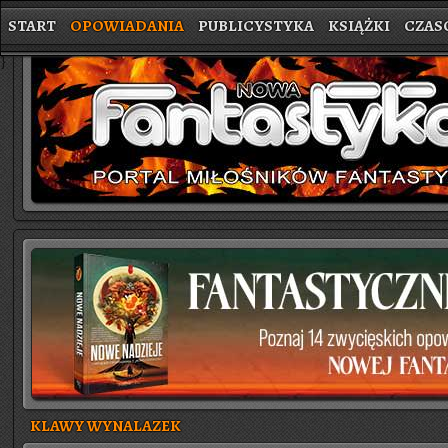
START
OPOWIADANIA
PUBLICYSTYKA
KSIĄŻKI
CZAS
}
KLAWY WYNALAZEK