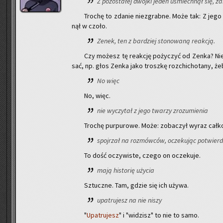
Z po­zo­sta­łej dwój­ki jeden uśmiech­nął się, z
Tro­chę to zda­nie nie­zgrab­ne. Może tak: Z jeg
nął w czoło.
Zenek, ten z bar­dziej sto­no­wa­ną re­ak­cją.
Czy mo­żesz tę re­ak­cję po­ży­czyć od Zenka? Nie?
sać, np. głos Zenka jako trosz­kę roz­chi­cho­ta­ny, że­
No więc
No, więc.
nie wy­czy­tał z jego twa­rzy zro­zu­mie­nia
Tro­chę pur­pu­ro­we. Może: zo­ba­czył wyraz cał­ko­
spoj­rzał na roz­mów­ców, ocze­ku­jąc po­twier­d
To dość oczy­wi­ste, czego on ocze­ku­je.
mają hi­sto­rię uży­cia
Sztucz­ne. Tam, gdzie się ich używa.
upa­tru­jesz na nie niszy
"
Upa­tru­jesz
" i "wi­dzisz" to nie to samo.