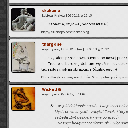
dra­ka­ina
ko­bie­ta, Kra­ków | 06.06.18, g. 22:15
Za­baw­ne, sty­lo­we, po­do­ba mi się :)
http://altronapoleone.home.blog
thar­go­ne
męż­czy­zna, 46 lat, Wro­cław | 06.06.18, g. 23:22
Czy­ta­łem przed nową pu­en­tą, po nowej pu­en­cie
Trud­no o bar­dziej do­bit­ne wy­ja­śnie­nie, dla
tech­no­lo­gii, jak na ob­raz­kach Ró­żal­skie­go ;-)
Dla pod­kre­śle­nia wagi moich słów, Si­łacz pal­nie pię­ścią w st
Wic­ked G
męż­czy­zna | 07.06.18, g. 01:08
– W jaki do­kład­nie spo­sób twoje me­cha­nicz
kłych, drew­nia­nych? – za­py­tał Zenek, który wy
że
będą
zbyt cięż­kie, by nimi po­ru­szać?
– No więc
będą
me­cha­nicz­ne, nie? Więc sa