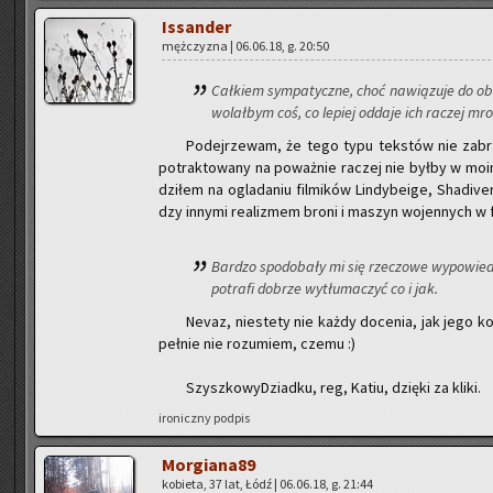
Is­san­der
męż­czy­zna | 06.06.18, g. 20:50
Cał­kiem sym­pa­tycz­ne, choć na­wią­zu­je do ob­
wo­lał­bym coś, co le­piej od­da­je ich ra­czej mr
Po­dej­rze­wam, że tego typu tek­stów nie za­bra
po­trak­to­wa­ny na po­waż­nie ra­czej nie byłby w moi
dzi­łem na ogla­da­niu fil­mi­ków Lin­dy­be­ige, Sha­di­ver
dzy in­ny­mi re­ali­zmem broni i ma­szyn wo­jen­nych w f
Bar­dzo spodo­ba­ły mi się rze­czo­we wy­po­wie­
po­tra­fi do­brze wy­tłu­ma­czyć co i jak.
Nevaz, nie­ste­ty nie każdy do­ce­nia, jak jego k
peł­nie nie ro­zu­miem, czemu :)
Szysz­ko­wy­Dziad­ku, reg, Katiu, dzię­ki za kliki.
iro­nicz­ny pod­pis
Mor­gia­na­89
ko­bie­ta, 37 lat, Łódź | 06.06.18, g. 21:44