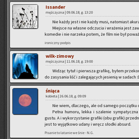
Is­san­der
męż­czy­zna | 09.06.18, g. 13:20
Nie każdy jest i nie każdy musi, na­to­miast aku­ra
Miej­sce na wła­sne od­czu­cia i wra­że­nia jest za
ko­me­die i nie na­rze­ka potem, że film nie był po­waż
iro­nicz­ny pod­pis
wilk-zi­mo­wy
męż­czy­zna | 11.06.18, g. 19:00
Wi­dząc tytuł i pierw­sza gra­fi­kę, byłem prze­ko­n
do za­sy­sa­nia liść i za­le­ga­ją­cych je­sie­nią w sa­dach
śnią­ca
ko­bie­ta | 26.06.18, g. 09:09
Nie wiem, dla­cze­go, ale od sa­me­go po­cząt­ku o
Pełna hu­mo­ru, lekka i sza­le­nie sym­pa­tycz­na
gustu. A i wy­ko­rzy­sta­nie gra­fi­ki (obu gra­fik) przed­n
jest to wy­jąt­ko­wo udany i wręcz słod­ki ab­surd.
Pi­sa­nie to la­ta­nie we śnie - N.G.