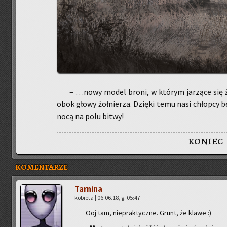
– …nowy model broni, w któ­rym ja­rzą­ce się źró
obok głowy żoł­nie­rza. Dzię­ki temu nasi chłop­cy b
nocą na polu bitwy!
koniec
KOMENTARZE
Tar­ni­na
ko­bie­ta | 06.06.18, g. 05:47
Ooj tam, nie­prak­tycz­ne. Grunt, że klawe :)