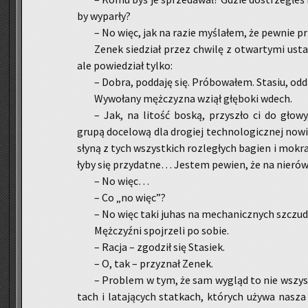
by wy­par­ły?
– No więc, jak na razie my­śla­łem, że pew­nie przy
Zenek sie­dział przez chwi­lę z otwar­ty­mi usta­
ale po­wie­dział tylko:
– Dobra, pod­da­ję się. Pró­bo­wa­łem. Sta­siu, od­da
Wy­wo­ła­ny męż­czy­zna wziął głę­bo­ki wdech.
– Jak, na li­tość boską, przy­szło ci do głowy, 
grupą do­ce­lo­wą dla dro­giej tech­no­lo­gicz­nej no­
słyną z tych wszyst­kich roz­le­głych ba­gien i mo­kra
ły­by się przy­dat­ne… Je­stem pe­wien, że na nie­rów­ny
– No więc…
– Co „no więc”?
– No więc taki juhas na me­cha­nicz­nych szczu­dł
Męż­czyź­ni spoj­rze­li po sobie.
– Racja – zgo­dził się Sta­siek.
– O, tak – przy­znał Zenek.
– Pro­blem w tym, że sam wy­gląd to nie wszys
tach i la­ta­ją­cych stat­kach, któ­rych używa nasza