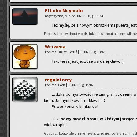
El Lobo Muy­ma­lo
męż­czy­zna, Mie­lec | 06.06.18, g. 13:34
Też myślę, że z nowym ob­raz­kiem i pu­en­tą jest z
Paper is dead wi­tho­ut words; Ink idle wi­tho­ut a poem; All the 
We­rwe­na
ko­bie­ta, 38 lat, Toruń | 06.06.18, g. 13:41
Tak, teraz jest jesz­cze bar­dziej klawo :))
re­gu­la­to­rzy
ko­bie­ta, Łódź | 06.06.18, g. 15:02
Ludz­ka po­my­sło­wość nie zna gra­nic, czemu w
kiem. Jed­nym sło­wem – klawo!
;
D
Po­wo­dze­nia w kon­kur­sie!
–… nowy model broni, w któ­rym ja­rzą­ce 
wie­lo­krop­ku.
Gdyby ci, któ­rzy źle o mnie myślą, wie­dzie­li co ja o nich myślę