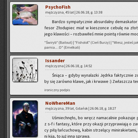
Psy­cho­Fish
męż­czy­zna, 45 lat | 26.06.18, g. 13:38
Bar­dzo sym­pa­tycz­nie ab­sur­dal­ny de­ma­ska­tor 
fe­sor Zło­du­piec miał w kie­szon­ce ce­bu­lę na zło
jego kla­wo­ści – roz­ba­wi­łeś mnie po­in­tą rów­nie moc
"Świ­ryb" (Ba­ilo­ut) | "Fi­sho­lof." (Cień Burzy) | "Wiesz, je­steś 
par­nia... :D" (Emel­ka­li)
Is­san­der
męż­czy­zna | 26.06.18, g. 14:52
Śnią­ca – gdyby wy­na­laz­ki Ję­dr­ka fak­tycz­nie 
by się za­rów­no klawe, jak i krwa­we :) Zwłasz­cza te
iro­nicz­ny pod­pis
No­Whe­re­Man
męż­czy­zna, 39 lat, Gdańsk | 26.06.18, g. 18:27
Uśmiech­nę­ło, bo wręcz na­ma­cal­nie po­ka­zu­je 
z s-f i fan­ta­sy, które przy oka­zji przy­pra­wia­ją o 
cy piłą łań­cu­cho­wą, kabin strze­lą­cy mi­ni­ra­kie­ta
ni kija, to już inna spra­wa.