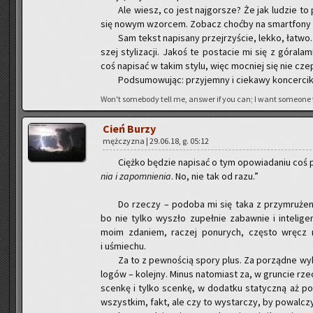
Ale wiesz, co jest naj­gor­sze? Że jak lu­dzie to 
się nowym wzor­cem. Zo­bacz choć­by na smart­fo­ny 
Sam tekst na­pi­sa­ny przej­rzy­ście, lekko, łatwo
szej sty­li­za­cji. Jakoś te po­sta­cie mi się z gó­ra­l
coś na­pi­sać w takim stylu, więc moc­niej się nie cze
Pod­su­mo­wu­jąc: przy­jem­ny i cie­ka­wy kon­cer­cik
Won't so­me­bo­dy tell me, an­swer if you can; I want so­me­one
Cień Burzy
męż­czy­zna | 29.06.18, g. 05:12
Cięż­ko bę­dzie na­pi­sać o tym opo­wia­da­niu c
nia i za­po­mnie­nia
. No, nie tak od razu.”
Do rze­czy – po­do­ba mi się taka z przy­mru­że­
bo nie tylko wy­szło zu­peł­nie za­baw­nie i in­te­li­g
moim zda­niem, ra­czej po­nu­rych, czę­sto wręcz m
i uśmie­chu.
Za to z pew­no­ścią spory plus. Za po­rząd­ne wy­k
lo­gów – ko­lej­ny. Minus na­to­miast za, w grun­cie rz
scen­kę i tylko scen­kę, w do­dat­ku sta­tycz­ną aż po
wszyst­kim, fakt, ale czy to wy­star­czy, by po­wal­cz