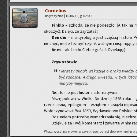
Cor­ne­lius
męż­czy­zna | 10.06.18, g. 02:09
Fin­klo
– szko­da, że nie po­de­szło. (A tak na ma
sko­czyć). Dzię­ki, że zaj­rza­łaś:)
De­ir­diu
– mar­ty­ro­lo­gia jest czę­ścią hi­sto­r
nie­chęć, może też być czymś waż­nym i in­spi­ru­ją­cym
Anet
– ależ miło Cie­bie go­ścić. Dzię­ku­ję:).
Zry­wo­sła­wie
Pierw­szy aka­pit wska­zu­je o braku wie­dzy 
być ra­do­sne. A druga kwe­stia, w tych la­tac
mia­ły­by miej­sca.
Nie, to nie jest hi­sto­ria al­ter­na­tyw­na.
Mszę po­lo­wą w Wiel­ką Nie­dzie­lę 1863 roku –
rzecz jasna, epi­lo­giem – wzią­łem z książ­ki na­pi­s
Wo­ło­szy­now­ski:
Rok 1863
, Wy­daw­nic­two Pol­skie 
Ro­zu­miem po­trze­bę wy­mą­drza­nia się, niech­że
Dzię­ku­ję za Twój ko­men­tarz i za­war­te w nim
Wraż­li­wo­ści na słowo i wszyst­kie­go, co jest dobre w moim pi­