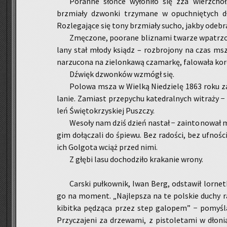
Po­ran­ne słoń­ce wy­ło­ni­ło się zza wierz­cho
brzmia­ły dzwon­ki trzy­ma­ne w opuch­nię­tych dło
Roz­le­ga­ją­ce się tony brzmia­ły sucho, jakby ode­br
Zmę­czo­ne, po­ora­ne bli­zna­mi twa­rze wpa­trz
la­ny stał młody ksiądz – roz­bro­jo­ny na czas msz
na­rzu­co­na na zie­lon­ka­wą cza­mar­kę, fa­lo­wa­ła ko­
Dźwięk dzwon­ków wzmógł się.
Po­lo­wa msza w Wiel­ką Nie­dzie­lę 1863 roku za
la­nie. Za­miast prze­py­chu ka­te­dral­nych wi­tra­ży −
leń Świę­to­krzy­skiej Pusz­czy.
We­so­ły nam dziś dzień na­stał − za­in­to­no­wał
gim do­łą­cza­li do śpie­wu. Bez ra­do­ści, bez uf­no­ś
ich Gol­go­ta wciąż przed nimi.
Z głębi lasu do­cho­dzi­ło kra­ka­nie wrony.
Car­ski puł­kow­nik, Iwan Berg, od­sta­wił lor­net
go na mo­ment. „Naj­lep­sza na te pol­skie duchy rad
ki­bit­ka pę­dzą­ca przez step ga­lo­pem” − po­my­śla
Przy­cza­je­ni za drze­wa­mi, z pi­sto­le­ta­mi w dło­