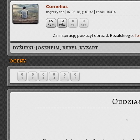
Cor­ne­lius
męż­czy­zna | 07.06.18, g. 01:43 | znaki: 10414
65
63
0
0
kom
odw
kol
czy
Za in­spi­ra­cję po­słu­żył obraz J. Ró­żal­skie­go:
To
DYŻURNI:
JOSEHEIM, BERYL, VYZART
OCENY
0
0
0
0
0
0
1
2
3
4
5
6
Oddzia