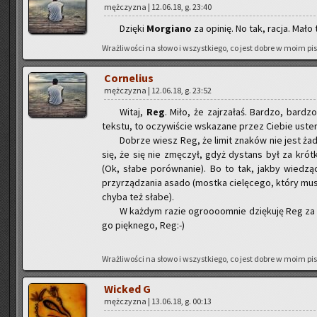
męż­czy­zna | 12.06.18, g. 23:40
Dzię­ki
Mor­gia­no
za opi­nię. No tak, racja. Mało t
Wraż­li­wo­ści na słowo i wszyst­kie­go, co jest dobre w moim pi­
Cor­ne­lius
męż­czy­zna | 12.06.18, g. 23:52
Witaj,
Reg
. Miło, że zaj­rza­łaś. Bar­dzo, bar­dz
tek­stu, to oczy­wi­ście wska­za­ne przez Cie­bie uster­
Do­brze wiesz Reg, że limit zna­ków nie jest żad­
się, że się nie zmę­czył, gdyż dy­stans był za krót­ki
(Ok, słabe po­rów­na­nie). Bo to tak, jakby wie­dząc
przy­rzą­dza­nia asado (most­ka cie­lę­ce­go, który mus
chyba też słabe).
W każ­dym razie ogro­ooom­nie dzię­ku­ję Reg za 
go pięk­ne­go, Reg:-)
Wraż­li­wo­ści na słowo i wszyst­kie­go, co jest dobre w moim pi­
Wic­ked G
męż­czy­zna | 13.06.18, g. 00:13