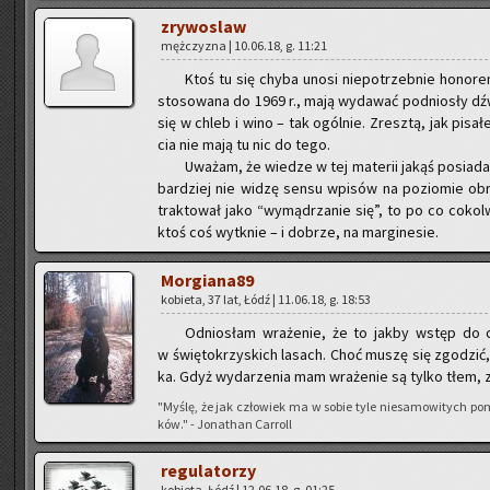
zry­wo­slaw
męż­czy­zna | 10.06.18, g. 11:21
Ktoś tu się chyba unosi nie­po­trzeb­nie ho­no­re
sto­so­wa­na do 1969 r., mają wy­da­wać pod­nio­sły dź
się w chleb i wino – tak ogól­nie. Zresz­tą, jak pi­sa
cia nie mają tu nic do tego.
Uwa­żam, że wie­dze w tej ma­te­rii jakąś po­sia­dam
bar­dziej nie widzę sensu wpi­sów na po­zio­mie ob­ra
trak­to­wał jako “wy­mą­drza­nie się”, to po co co­kol­wi
ktoś coś wy­tknie – i do­brze, na mar­gi­ne­sie.
Mor­gia­na­89
ko­bie­ta, 37 lat, Łódź | 11.06.18, g. 18:53
Od­nio­słam wra­że­nie, że to jakby wstęp do c
w świę­to­krzy­skich la­sach. Choć muszę się zgo­dzić, ż
ka. Gdyż wy­da­rze­nia mam wra­że­nie są tylko tłem, za
"Myślę, że jak czło­wiek ma w sobie tyle nie­sa­mo­wi­tych po
ków." - Jo­na­than Car­roll
re­gu­la­to­rzy
ko­bie­ta, Łódź | 12.06.18, g. 01:25