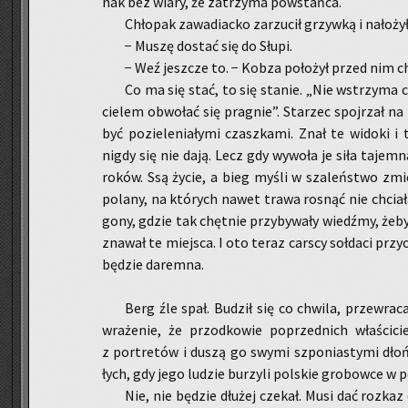
nak bez wiary, że za­trzy­ma po­wstań­ca.
Chło­pak za­wa­diac­ko za­rzu­cił grzyw­ką i na­ło­żył 
− Muszę do­stać się do Słupi.
− Weź jesz­cze to. − Kobza po­ło­żył przed nim c
Co ma się stać, to się sta­nie. „Nie wstrzy­ma
cie­lem ob­wo­łać się pra­gnie”. Sta­rzec spoj­rzał 
być po­zie­le­nia­ły­mi czasz­ka­mi. Znał te wi­do­ki 
nigdy się nie dają. Lecz gdy wy­wo­ła je siła ta­jem­
ro­ków. Ssą życie, a bieg myśli w sza­leń­stwo zmie­ni
po­la­ny, na któ­rych nawet trawa ro­snąć nie chcia­ł
go­ny, gdzie tak chęt­nie przy­by­wa­ły wiedź­my, żeb
zna­wał te miej­sca. I oto teraz car­scy soł­da­ci pr
bę­dzie da­rem­na.
Berg źle spał. Bu­dził się co chwi­la, prze­wra­c
wra­że­nie, że przod­ko­wie po­przed­nich wła­ści­ci
z por­tre­tów i duszą go swymi szpo­nia­sty­mi dłoń
łych, gdy jego lu­dzie bu­rzy­li pol­skie gro­bow­ce w p
Nie, nie bę­dzie dłu­żej cze­kał. Musi dać roz­ka