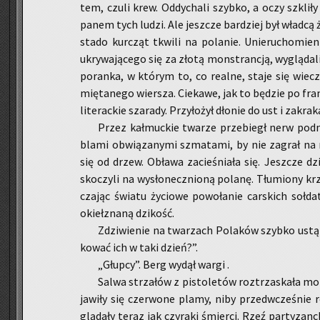
tem, czuli krew. Od­dy­cha­li szyb­ko, a oczy szkli­ły
panem tych ludzi. Ale jesz­cze bar­dziej był wład­cą ż
stado kur­cząt tkwi­li na po­la­nie. Unie­ru­cho­mie­ni
ukry­wa­ją­ce­go się za złotą mon­stran­cją, wy­glą­da­
po­ran­ka, w któ­rym to, co re­al­ne, staje się wiec
mię­ta­ne­go wier­sza. Cie­ka­we, jak to bę­dzie po fran
li­te­rac­kie sza­ra­dy. Przy­ło­żył dło­nie do ust i za­kra­k
Przez kał­muc­kie twa­rze prze­biegł nerw pod­nie
bla­mi ob­wią­za­ny­mi szma­ta­mi, by nie za­grał na
się od drzew. Ob­ła­wa za­cie­śnia­ła się. Jesz­cze
sko­czy­li na wy­sło­necz­nio­ną po­la­nę. Tłu­mio­ny k
cza­jąc świa­tu ży­cio­we po­wo­ła­nie car­skich soł­d
okieł­zna­ną dzi­kość.
Zdzi­wie­nie na twa­rzach Po­la­ków szyb­ko ustą­
ko­wać ich w taki dzień?”.
„Głup­cy”. Berg wydął wargi .
Salwa strza­łów z pi­sto­le­tów roz­trza­ska­ła mo
ja­wi­ły się czer­wo­ne plamy, niby przed­wcze­śnie 
glą­da­ły teraz jak czy­ra­ki śmier­ci. Rzeź par­ty­zanc