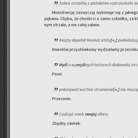
Salwa strza­łów z pi­sto­le­tów roz­trza­ska­ła m
Mon­stran­cję za­zwy­czaj wy­ko­nu­je się z ja­kie­
pę­ka­niu. Chyba, że cho­dzi ci o samo szkieł­ko, za kt
nym strza­le, a nie całej sal­wie.
Resz­ty do­peł­nił Mo­skal, który
[+,]
pod­nió­sł­sz
Imie­słów przy­słów­ko­wy wy­dzie­la­my prze­cin­ka
Myśl
o wy
myśl
nych tor­tu­rach do­da­wa­ła im 
Powt.
po­ko­ny­wał wart­kie stru­mie­nie
[+,]
nie mo­cz
Prze­ci­nek.
Czuli już smak
swo­jej
ofia­ry.
Zbęd­ny za­imek.