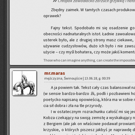
Chło­pak za­wa­diac­ko za­rzu­cił grzyw­ką i na­ło
Zbęd­ny za­imek. W tam­tych cza­sach pro­du­ko­w
opra­wek?
Fajny tekst. Spodo­ba­ło mi się osa­dze­nie go w
obec­no­ści nad­na­tu­ral­nych istot. Ład­nie za­wo­alo­w
uste­rek było, ale z dru­giej stro­ny masz cie­ka­we,
uży­wa­nie cu­dzy­sło­wów, dużo ich było i nie za­w
uży­cie – czy myśl bo­ha­te­ra, czy może jakiś ko­men­tar
Those who can ima­gi­ne any­thing, can cre­ate the im­pos­si­ble 
mr.maras
męż­czy­zna, Świ­no­uj­ście | 13.06.18, g. 00:39
A ja po­wiem tak. Tekst cały czas ba­lan­so­wał na 
(w sen­sie bar­dzo-bar­dzo źli, podli i po­zba­wie­ni ho
po­etyc­ko na­pi­sa­ną opo­wie­ścią, która ma w sobie ni
cia sił dobra i zła na tle przy­ro­dy.
I w osta­tecz­nym roz­ra­chun­ku ca­łość mi się jed
Kobza cze­ka­ją­cy na swoją ze­mstę a wy­ska­ku­ją­cy n
z Ber­giem (ale jak on wła­ści­wie po­da­wał pro­wiant 
krzy­skie, o któ­rych pi­szesz jak­byś je na­praw­dę 