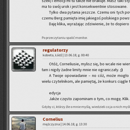
szek) I emo­cji mi tu także nie bra­ku­je. Masz taki sty
ma to swój urok i jest kon­se­kwent­nie sto­so­wa­ne.
Tylko dwa py­ta­nia jesz­cze. Czemu oni tych po­ws
czemu Berg pa­mię­ta imię ja­kie­goś pol­skie­go po­w
Daję klika, wy­ra­ża­jąc zdzi­wie­nie, że to do­pie­ro
Po prze­czy­ta­niu spa­lić mo­ni­tor.
re­gu­la­to­rzy
ko­bie­ta, Łódź | 13.06.18, g. 00:40
Otóż, Cor­ne­liu­sie, my­lisz się, bo wcale nie wiem
łam i nigdy żadne li­mi­ty mnie nie ogra­ni­cza­ły.
;)
A Twoje opo­wia­da­nie – no cóż, może mogło by
wielu czy­tel­ni­kom, ale pa­mię­taj, że kon­kurs cią­gle 
edy­cja
Jakże czę­sto za­po­mi­nam o tym, co mogę. Klik.
Gdyby ci, któ­rzy źle o mnie myślą, wie­dzie­li co ja o nich myślę
Cor­ne­lius
męż­czy­zna | 14.06.18, g. 13:30