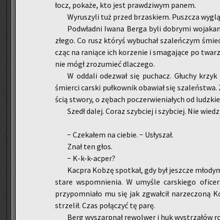
łocz, po­ka­że, kto jest praw­dzi­wym panem.
Wy­ru­szy­li tuż przed brza­skiem. Pusz­cza wy­glą­d
Pod­wład­ni Iwana Berga byli do­bry­mi wo­ja­ka­
złego. Co rusz któ­ryś wy­bu­chał sza­leń­czym śmie­c
cząc na ra­nią­ce ich ko­rze­nie i sma­ga­ją­ce po twa­rz
nie mógł zro­zu­mieć dla­cze­go.
W od­da­li ode­zwał się pu­chacz. Głu­chy krzyk
śmier­ci car­ski puł­kow­nik oba­wiał się sza­leń­stwa. 
ścią stwo­ry, o zę­bach po­czer­wie­nia­łych od ludz­kie
Szedł dalej. Coraz szyb­ciej i szyb­ciej. Nie wie­d
− Cze­ka­łem na cie­bie. − Usły­szał.
Znał ten głos.
− K-k-k-ac­per?
Kac­pra Kobzę spo­tkał, gdy był jesz­cze mło­dym p
stare wspo­mnie­nia. W umy­śle car­skie­go ofi­ce­ra w
przy­po­mnia­ło mu się jak zgwał­cił na­rze­czo­n
strze­lił. Czas po­łą­czyć tę parę.
Berg wy­szarp­nął re­wol­wer i huk wy­strza­łów roz