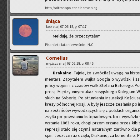
http://altronapoleone.home.blog
śnią­ca
ko­bie­ta | 07.06.18, g. 07:17
Mel­du­ję, że prze­czy­ta­łam.
Pi­sa­nie to la­ta­nie we śnie - N.G.
Cor­ne­lius
męż­czy­zna | 07.06.18, g. 08:45
Dra­ka­ino
. Faj­nie, że zwró­ci­łaś uwagę na hi­sto
men­tarz. Za­py­ta­łem wujka Go­ogla o wy­wóz­ki i zsył­
jeńcy wo­jen­ni z cza­sów walk Ste­fa­na Ba­to­re­go. P
pre­sji. Mię­dzy in­ny­mi ukaz ro­syj­skie­go Ko­le­gium 
skich na Sy­be­rię. Po stłu­mie­niu In­su­rek­cji Ko­ścius
kre­sy pół­noc­nej Rosji. A były jesz­cze ze­sła­nia po in
na ze­słań­ców wy­wo­dzą­cych się z pol­skich or­ga­ni­za­
zsył­ki po po­wsta­niu li­sto­pa­do­wym. No i wy­wóz­k
wsta­nie 1863 roku, drogi prze­mie­rza­ne przez ki­bit­k
re­pre­sji stało się czymś na­tu­ral­nym za­rów­no dla po
sjan. Jesz­cze raz dzię­ki, Dra­ka­ino, za ko­men­tarz