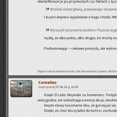
iden­ty­fi­ko­wać je po przy­mio­tach czy fak­tach z życi
Wroń­ski ski­nął głową, prze­żu­wa­jąc otrzy­ma­
I tu jest do­pie­ro wy­ja­śnie­nie o kogo cho­dzi. I
Wy­ru­szy­li tuż przed brza­skiem. Pusz­cza wy­g
myślę, że albo jedno, albo dru­gie, bo tro­chę mas
Pod­su­mo­wu­jąc – cie­ka­we po­my­sły, ale wy­ko­n
Paper is dead wi­tho­ut words; Ink idle wi­tho­ut a poem; All the 
Cor­ne­lius
męż­czy­zna | 07.06.18, g. 16:00
Dzię­ki El Lobo Muy­ma­lo za ko­men­tarz. Po­tęż­ne 
wia­ry­god­na, nie wzbu­dza­ją­ca emo­cji akcja, nie­skład­
In­ny­mi słowy kosz­mar­ne dno, że go­rzej już się 
Dzię­ki, że choć do­czy­ta­łeś do końca i ze­chcia­łe