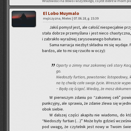
Wraż­li­wo­ści na słowo i wszyst­kie­go, co jest dobre w moim pi­
El Lobo Muy­ma­lo
męż­czy­zna, Mie­lec | 07.06.18, g. 15:39
Jakiś po­mysł jest, ale ca­łość nie­spe­cjal­nie pr
sta­ła do­brze prze­my­śla­na i jest nieco cha­otycz­na
i za­bra­kło wy­raź­niej za­ry­so­wa­ne­go bo­ha­te­ra.
Sama nar­ra­cja nie­zbyt skład­na mi się wy­da­je. 
bar­dzo, ale to mi się rzu­ci­ło w oczy):
Opar­ty o zimny mur za­kon­nej celi stary Kac­
go.
Nie­do­szły fur­tian, po­wsta­niec li­sto­pa­do­wy
na tę chwi­lę całe swoje życie. Wresz­cie wy­peł­n
− Będą cię ści­gać. Wie­dzą, że masz do­ku­men­t
W pierw­szym zda­niu po “za­kon­nej celi” po­wi­n
punk­cyj­ny, ale spra­wia, że zda­nie zlewa się w jedno
obok sie­bie.
W dal­szej czę­ści aka­pi­tu nie wia­do­mo, do k
“Nie­do­szły fur­tian (…)” Może było gdzieś wcze­śni
pod uwagę, że czy­tel­nik jest nowy w Twoim świe­ci