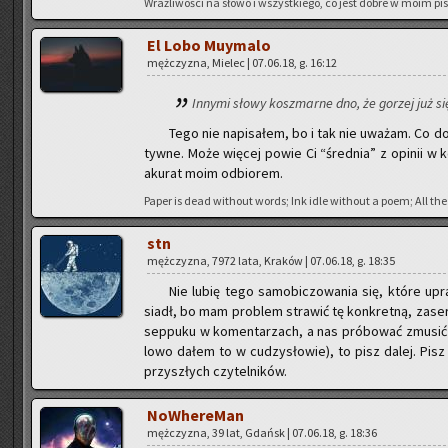
Wraż­li­wo­ści na słowo i wszyst­kie­go, co jest dobre w moim pi­
El Lobo Muy­ma­lo
męż­czy­zna, Mie­lec | 07.06.18, g. 16:12
In­ny­mi słowy kosz­mar­ne dno, że go­rzej już si
Tego nie na­pi­sa­łem, bo i tak nie uwa­żam. Co do
tyw­ne. Może wię­cej powie Ci “śred­nia” z opi­nii w 
aku­rat moim od­bio­rem.
Paper is dead wi­tho­ut words; Ink idle wi­tho­ut a poem; All the 
stn
męż­czy­zna, 7972 lata, Kra­ków | 07.06.18, g. 18:35
Nie lubię tego sa­mo­bi­czo­wa­nia się, które upra
siadł, bo mam pro­blem stra­wić tę kon­kret­ną, za­ser­w
sep­pu­ku w ko­men­ta­rzach, a nas pró­bo­wać zmu­sić d
lo­wo dałem to w cu­dzy­sło­wie), to pisz dalej. Pisz i
przy­szłych czy­tel­ni­ków.
No­Whe­re­Man
męż­czy­zna, 39 lat, Gdańsk | 07.06.18, g. 18:36