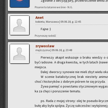
Zgod­nie z de­cy­zją jury, prze­kro­cze­nie li­mi­tu
Pi­sa­nie to la­ta­nie we śnie - N.G.
Anet
ko­bie­ta, War­sza­wa | 09.06.18, g. 12:45
Fajne :)
Przy­no­szę ra­dość
zry­wo­slaw
męż­czy­zna | 09.06.18, g. 23:48
Pierw­szy aka­pit wska­zu­je o braku wie­dzy o 
być ra­do­sne. A druga kwe­stia, w tych la­tach (nawet g
miej­sca.
Dalej: dwor­scy sy­no­wie nie mieli zbyt wielu ok
W sce­nie ba­ta­li­stycz­nej brak nie­ste­ty ani­m
choć i hi­sto­ry­ków z do­brym pió­rem te się przy­da.
Żywa pa­mięć o po­wsta­niu stycz­nio­wym wy­ga­s
ka za chęci i po­ru­sze­nie te­ma­tu.
ps. Rada z mojej stro­ny: olej te pseu­do-li­rycz­
bu­łę aby była spój­na. Życzę suk­ce­sów i wy­tę­żo­nej