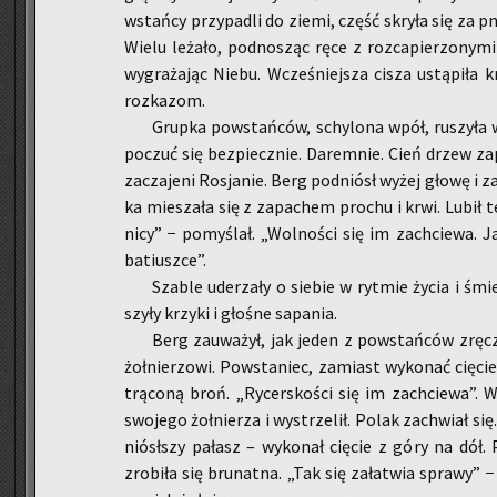
wstań­cy przy­pa­dli do ziemi, część skry­ła się za pn
Wielu le­ża­ło, pod­no­sząc ręce z roz­ca­pie­rzo­ny­m
wy­gra­ża­jąc Niebu. Wcze­śniej­sza cisza ustą­pi­ła
roz­ka­zom.
Grup­ka po­wstań­ców, schy­lo­na wpół, ru­szy­ła 
po­czuć się bez­piecz­nie. Da­rem­nie. Cień drzew za­p
za­cza­je­ni Ro­sja­nie. Berg pod­niósł wyżej głowę i z
ka mie­sza­ła się z za­pa­chem pro­chu i krwi. Lubił 
ni­cy” − po­my­ślał. „Wol­no­ści się im za­chcie­wa. Ja
ba­tiusz­ce”.
Sza­ble ude­rza­ły o sie­bie w ryt­mie życia i śmi
szy­ły krzy­ki i gło­śne sa­pa­nia.
Berg za­uwa­żył, jak jeden z po­wstań­ców zręcz­
żoł­nie­rzo­wi. Po­wsta­niec, za­miast wy­ko­nać cię­cie
trą­co­ną broń. „Ry­cer­sko­ści się im za­chcie­wa”. W
swo­je­go żoł­nie­rza i wy­strze­lił. Polak za­chwiał si
nió­sł­szy pa­łasz – wy­ko­nał cię­cie z góry na dół. P
zro­bi­ła się bru­nat­na. „Tak się za­ła­twia spra­wy