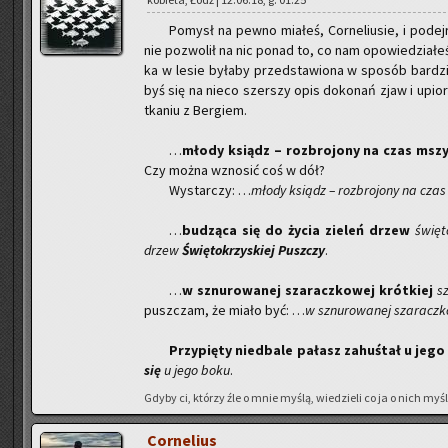
Po­mysł na pewno mia­łeś, Cor­ne­liu­sie, i po­dej­
nie po­zwo­lił na nic ponad to, co nam opo­wie­dzia­łeś
ka w lesie by­ła­by przed­sta­wio­na w spo­sób bar­dzi
byś się na nieco szer­szy opis do­ko­nań zjaw i upio­
tka­niu z Ber­giem.
…
młody ksiądz – roz­bro­jo­ny na czas msz
Czy można wzno­sić coś w dół?
Wy­star­czy: …
młody ksiądz – roz­bro­jo­ny na czas
…
bu­dzą­ca się do życia zie­leń drzew
świę­t
drzew
Świę­to­krzy­skiej Pusz­czy
.
…
w sznu­ro­wa­nej sza­racz­ko­wej krót­kiej
s
pusz­czam, że miało być: …
w sznu­ro­wa­nej sza­racz­k
Przy­pię­ty nie­dba­le pa­łasz za­huś­tał u jeg
się
u jego boku
.
Gdyby ci, któ­rzy źle o mnie myślą, wie­dzie­li co ja o nich myślę
Cor­ne­lius