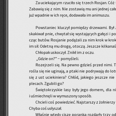
Za ucie­ka­ją­cym rzu­ci­ło się trzech Ro­sjan. Cóż
Za­ba­wią się z nim. Nie zo­sta­wią mu ani jed­nej ca
już wpad­nie w ich ręce, do­da­wa­ła im ani­mu­szu.
Po­wsta­niec klu­czył po­mię­dzy drze­wa­mi. Był 
ska­ki­wał pnie, chwy­tał się wy­sta­ją­cych ga­łę­zi i 
cząc butów. Ro­sja­nie po­dą­ża­li za nim krok w krok.
im sił. Ode­tną mu drogę, oto­czą. Jesz­cze kil­ka­na­
Chło­pak usko­czył. Znikł im z oczu.
„Gdzie on?” − po­my­śle­li.
Ro­zej­rze­li się. Na pewno gdzieś przed nimi. Ty
ro­śla się nie ugi­na­ją, a ptaki nie pod­ry­wa­ją do l
się z ust ucie­ki­nie­ra? Chłód, ja­kie­go jesz­cze n
ple­cach. Zgu­bi­li go?
Świę­to­krzy­skie lasy były jego domem, dla ni
i uśmiech­nę­li w wy­mu­szo­ny spo­sób.
Chcie­li coś po­wie­dzieć. Naj­star­szy z żoł­nie­rzy
Chyba coś usły­szał.
Wła­śnie wtedy ciszę po­ran­ka roz­dar­ły trzy od­da