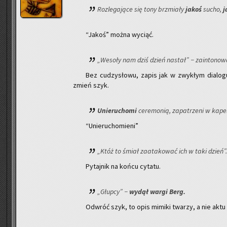
Roz­le­ga­ją­ce się tony brzmia­ły
jakoś
sucho,
j
“Jakoś” można wy­ciąć.
„We­so­ły nam dziś dzień na­stał” − za­in­to­no
Bez cu­dzy­sło­wu, zapis jak w zwy­kłym dia­lo­gu. 
zmień szyk.
Unie­ru­cho­mi
ce­re­mo­nią, za­pa­trze­ni w ka­pe
“Unie­ru­cho­mie­ni”
„Któż to śmiał za­ata­ko­wać ich w taki dzień”.
Py­taj­nik na końcu cy­ta­tu.
„Głup­cy” −
wydął wargi Berg.
Od­wróć szyk, to opis mi­mi­ki twa­rzy, a nie akt