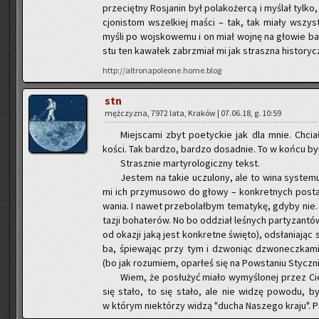
prze­cięt­ny Ro­sja­nin był po­la­ko­żer­cą i my­ślał tylk
cjo­ni­stom wszel­kiej maści – tak, tak miały wszyst­
myśli po woj­sko­we­mu i on miał wojnę na gło­wie bar­d
stu ten ka­wa­łek za­brzmiał mi jak strasz­na hi­sto­rycz­
http://altronapoleone.home.blog
stn
męż­czy­zna, 7972 lata, Kra­ków | 07.06.18, g. 10:59
Miej­sca­mi zbyt po­etyc­kie jak dla mnie. Chcia
kości. Tak bar­dzo, bar­dzo do­sad­nie. To w końcu był
Strasz­nie mar­ty­ro­lo­gicz­ny tekst.
Je­stem na takie uczu­lo­ny, ale to wina sys­te­m
mi ich przy­mu­so­wo do głowy – kon­kret­nych po­staw, 
wa­nia. I nawet prze­bo­lał­bym te­ma­ty­kę, gdyby nie… p
ta­zji bo­ha­te­rów. No bo od­dział le­śnych par­ty­zan­t
od oka­zji jaką jest kon­kret­ne świę­to), od­sła­nia­jąc
ba, śpie­wa­jąc przy tym i dzwo­niąc dzwo­necz­ka­m
(bo jak ro­zu­miem, opar­łeś się na Po­wsta­niu Stycz­
Wiem, że po­słu­żyć miało wy­my­ślo­nej przez Cie­
się stało, to się stało, ale nie widzę po­wo­du, by
w któ­rym nie­któ­rzy widzą "ducha Na­sze­go kraju". P