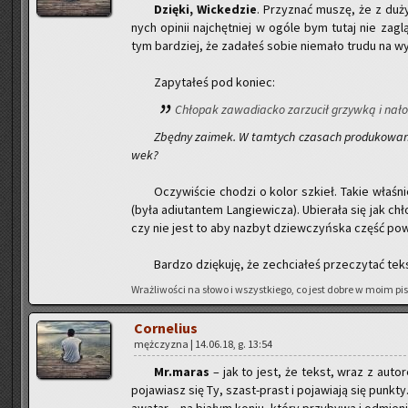
Dzię­ki, Wic­ke­dzie
. Przy­znać muszę, że z duży
nych opi­nii naj­chęt­niej w ogóle bym tutaj nie za­gl
tym bar­dziej, że za­da­łeś sobie nie­ma­ło trudu na wy­pi
Za­py­ta­łeś pod ko­niec:
Chło­pak za­wa­diac­ko za­rzu­cił grzyw­ką i na­ło
Zbęd­ny za­imek. W tam­tych cza­sach pro­du­ko­wa­n
wek?
Oczy­wi­ście cho­dzi o kolor szkieł. Takie wła­śnie 
(była ad­iu­tan­tem Lan­gie­wi­cza). Ubie­ra­ła się jak chł
czy nie jest to aby na­zbyt dziew­czyń­ska część po­w
Bar­dzo dzię­ku­ję, że ze­chcia­łeś prze­czy­tać teks
Wraż­li­wo­ści na słowo i wszyst­kie­go, co jest dobre w moim pi­
Cor­ne­lius
męż­czy­zna | 14.06.18, g. 13:54
Mr.maras
– jak to jest, że tekst, wraz z au­to­
po­ja­wiasz się Ty, szast-prast i po­ja­wia­ją się punk­ty