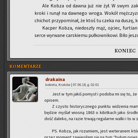
Ale Kobza od dawna już nie żył. W swym za­kon­
kroki i runął na daw­ne­go wroga. Wokół męż­czyzn za
chi­chot przy­po­mi­nał, że ktoś tu czeka na duszę, k
Kac­per Kobza, nie­do­szły mąż, oj­ciec, fur­tia
serce wy­rwa­ne car­skie­mu puł­kow­ni­ko­wi. Biło jesz­
koniec
KOMENTARZE
dra­ka­ina
ko­bie­ta, Kra­ków | 07.06.18, g. 02:01
Jest w tym jakiś po­mysł i po­do­ba mi się to, że ob
opi­sem.
Z czy­sto hi­sto­rycz­ne­go punk­tu wi­dze­nia mam
bę­dzie my­ślał wio­sną 1863 o ki­bit­kach jako środ­k
dość da­le­ko, na razie trwa­ją re­gu­lar­ne walki i to
PS. Kobza, jak ro­zu­miem, jest we­te­ra­nem kt
przez mo­ment za­wie­si­łam się na tym “byłym po­wsta