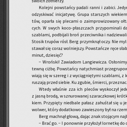
swo­ich żoł­nie­rzy.
Ko­lej­ni po­wstań­cy pa­da­li ranni i za­bi­ci. Je­d
od­zy­ski­wać ini­cja­ty­wę. Grupa star­szych wie­kiem
tów, opar­ła się ple­ca­mi o za­im­pro­wi­zo­wa­ny oł­ta
cych. W swych ko­co-płasz­czach przy­po­mi­na­li daw
sza­bla­mi, pod­bi­ja­li broń prze­ciw­ni­ka i na­dzie­wa
Sto­sik tru­pów rósł. Berg przy­mknął oczy. Nie mylił 
sta­wał się coraz wol­niej­szy. Po­wstań­cze ręce sła­b
minut, dzie­sięć?
− Wroń­ski! Za­wia­dom Lan­gie­wi­cza. Osło­ni­m
tew­ną ciżbę. Po­wstań­cy na­tych­miast prze­gru­po­wa
wia­ją się w sze­reg i z wy­cią­gnię­ty­mi sza­bla­mi, z 
ru­sza­ją przed sie­bie. Ku zgu­bie, śmier­ci, prze­zna­c
Wtedy wła­śnie zza ich ple­ców wy­sko­czył jed
z jasną brodą, w sznu­ro­wa­nej sza­racz­ko­wej krót­k
kiem. Przy­pię­ty nie­dba­le pa­łasz za­huś­tał się u
wol­wer, który do­dat­ko­wo za­wie­szo­ny był na rze­m
Berg mach­nął głową, dając znak sto­ją­cym naj­bl
− Brać go. − I po­now­nie przy­ło­żył lor­net­kę do