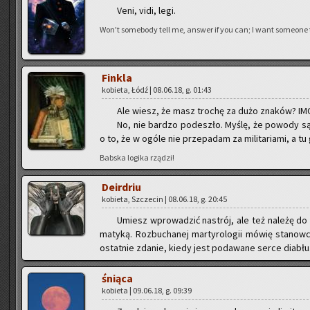
Veni, vidi, legi.
Won't so­me­bo­dy tell me, an­swer if you can; I want so­me­one
Fin­kla
ko­bie­ta, Łódź | 08.06.18, g. 01:43
Ale wiesz, że masz tro­chę za dużo zna­ków? IMO,
No, nie bar­dzo po­de­szło. Myślę, że po­wo­dy 
o to, że w ogóle nie prze­pa­dam za mi­li­ta­ria­mi, a tu
Bab­ska lo­gi­ka rzą­dzi!
De­ir­driu
ko­bie­ta, Szcze­cin | 08.06.18, g. 20:45
Umiesz wpro­wa­dzić na­strój, ale też na­le­żę d
ma­ty­ką. Roz­bu­cha­nej mar­ty­ro­lo­gii mówię sta­no
ostat­nie zda­nie, kiedy jest po­da­wa­ne serce dia­bł
śnią­ca
ko­bie­ta | 09.06.18, g. 09:39