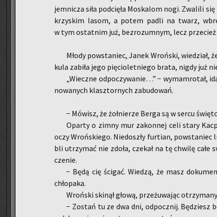
jem­ni­cza siła pod­cię­ła Mo­ska­lom nogi. Zwa­li­li się
krzy­skim lasom, a potem padli na twarz, wbrew i
w tym ostat­nim już, bez­ro­zum­nym, lecz prze­cież p
Młody po­wsta­niec, Janek Wroń­ski, wie­dział, że 
kula za­bi­ła jego pię­cio­let­nie­go brata, nigdy już ni
„Wiecz­ne od­po­czy­wa­nie…” − wy­mam­ro­tał, idąc
no­wa­nych klasz­tor­nych za­bu­do­wań.
− Mó­wisz, że żoł­nie­rze Berga są w sercu świę­t
Opar­ty o zimny mur za­kon­nej celi stary Kac­p
oczy Wroń­skie­go. Nie­do­szły fur­tian, po­wsta­niec li
bli utrzy­mać nie zdoła, cze­kał na tę chwi­lę całe s
cze­nie.
− Będą cię ści­gać. Wie­dzą, że masz do­ku­men­
chło­pa­ka.
Wroń­ski ski­nął głową, prze­żu­wa­jąc otrzy­ma­n
− Zo­stań tu ze dwa dni, od­pocz­nij. Bę­dziesz b