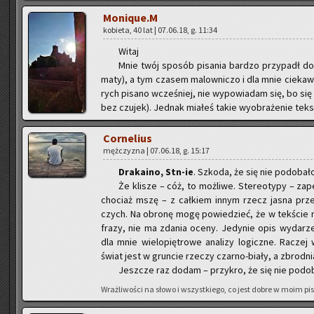
Mo­ni­que.M
ko­bie­ta, 40 lat | 07.06.18, g. 11:34
Witaj
Mnie twój spo­sób pi­sa­nia bar­dzo przy­padł do 
ma­ty), a tym cza­sem ma­low­ni­czo i dla mnie cie­ka­wie
rych pi­sa­no wcze­śniej, nie wy­po­wia­dam się, bo się
bez czu­jek). Jed­nak mia­łeś takie wy­obra­że­nie tek­st
Cor­ne­lius
męż­czy­zna | 07.06.18, g. 15:17
Dra­ka­ino, Stn-ie
. Szko­da, że się nie po­do­ba­ł
Że kli­sze – cóż, to moż­li­we. Ste­reo­ty­py – za­
cho­ciaż mszę – z cał­kiem innym rzecz jasna prze­b
czych. Na obro­nę mogę po­wie­dzieć, że w tek­ście nie
frazy, nie ma zda­nia oceny. Je­dy­nie opis wy­da­rzeń
dla mnie wie­lo­pię­tro­we ana­li­zy lo­gicz­ne. Ra­cze
świat jest w grun­cie rze­czy czar­no-bia­ły, a zbrod­nia
Jesz­cze raz dodam – przy­kro, że się nie po­do­b
Wraż­li­wo­ści na słowo i wszyst­kie­go, co jest dobre w moim pi­