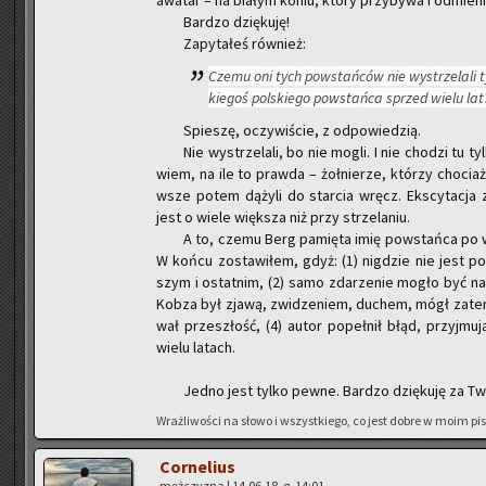
awa­tar – na bia­łym koniu, który przy­by­wa i od­mie­
Bar­dzo dzię­ku­ję!
Za­py­ta­łeś rów­nież:
Czemu oni tych po­wstań­ców nie wy­strze­la­li t
kie­goś pol­skie­go po­wstań­ca sprzed wielu lat
Spie­szę, oczy­wi­ście, z od­po­wie­dzią.
Nie wy­strze­la­li, bo nie mogli. I nie cho­dzi tu 
wiem, na ile to praw­da – żoł­nie­rze, któ­rzy cho­ciaż
wsze potem dą­ży­li do star­cia wręcz. Eks­cy­ta­cja z
jest o wiele więk­sza niż przy strze­la­niu.
A to, czemu Berg pa­mię­ta imię po­wstań­ca po wi
W końcu zo­sta­wi­łem, gdyż: (1) ni­g­dzie nie jest po
szym i ostat­nim, (2) samo zda­rze­nie mogło być na 
Kobza był zjawą, zwi­dze­niem, du­chem, mógł zatem d
wał prze­szłość, (4) autor po­peł­nił błąd, przyj­mu­ją
wielu la­tach.
Jedno jest tylko pewne. Bar­dzo dzię­ku­ję za Twoje
Wraż­li­wo­ści na słowo i wszyst­kie­go, co jest dobre w moim pi­
Cor­ne­lius
męż­czy­zna | 14.06.18, g. 14:01