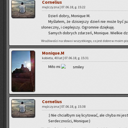
Cor­ne­lius
męż­czy­zna | 07.06.18, g. 15:22
Dzień dobry, Mo­ni­que M.
My­śla­łem, że dzi­siej­szy dzień nie może być już 
sło­necz­ny, i cie­plej­szy. Ogrom­nie dzię­ku­ję.
Sa­mych do­brych zda­rzeń, Mo­ni­que. Wiel­kie dzię
Wraż­li­wo­ści na słowo i wszyst­kie­go, co jest dobre w moim pi­
Mo­ni­que.M
ko­bie­ta, 40 lat | 07.06.18, g. 15:31
Miło mi
Cor­ne­lius
męż­czy­zna | 07.06.18, g. 15:38
:) Nie chciał­bym się li­cy­to­wać, ale chyba mi jest
Ser­decz­no­ści, Mo­ni­que:)