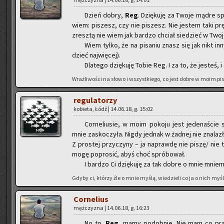
Dzień dobry,
Reg
. Dzię­ku­ję za Twoje mądre sp
wiem: pi­szesz, czy nie pi­szesz. Nie je­stem taki pr
zresz­tą nie wiem jak bar­dzo chciał sie­dzieć w Two­je
Wiem tylko, że na pi­sa­niu znasz się jak nikt inn
dzieć naj­wię­cej).
Dla­te­go dzię­ku­ję Tobie Reg. I za to, że je­steś, i
Wraż­li­wo­ści na słowo i wszyst­kie­go, co jest dobre w moim pi­
re­gu­la­to­rzy
ko­bie­ta, Łódź | 14.06.18, g. 15:02
Cor­ne­liu­sie, w moim po­ko­ju jest je­de­na­ście 
mnie za­sko­czy­ła. Nigdy jed­nak w żad­nej nie zna­la­z
Z pro­stej przy­czy­ny – ja na­praw­dę nie piszę/ nie
mogę po­pro­sić, abyś choć spró­bo­wał.
I bar­dzo Ci dzię­ku­ję za tak dobre o mnie mnie­m
Gdyby ci, któ­rzy źle o mnie myślą, wie­dzie­li co ja o nich myślę
Cor­ne­lius
męż­czy­zna | 14.06.18, g. 16:23
No to,
Reg
, mamy po­dob­nie. Nie mam co praw­