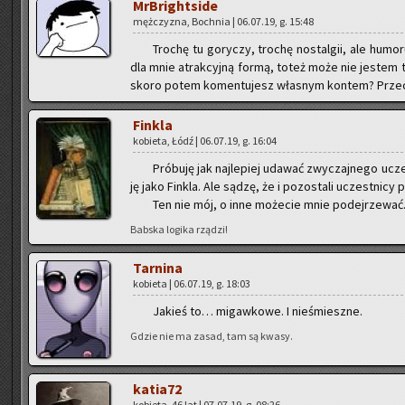
MrBri­ght­si­de
męż­czy­zna, Boch­nia | 06.07.19, g. 15:48
Tro­chę tu go­ry­czy, tro­chę no­stal­gii, ale hu­m
dla mnie atrak­cyj­ną formą, toteż może nie je­stem ta
skoro potem ko­men­tu­jesz wła­snym kon­tem? Prze­ci
Fin­kla
ko­bie­ta, Łódź | 06.07.19, g. 16:04
Pró­bu­ję jak naj­le­piej uda­wać zwy­czaj­ne­go ucz
ję jako Fin­kla. Ale sądzę, że i po­zo­sta­li uczest­ni­cy 
Ten nie mój, o inne mo­że­cie mnie po­dej­rze­wać. 
Bab­ska lo­gi­ka rzą­dzi!
Tar­ni­na
ko­bie­ta | 06.07.19, g. 18:03
Ja­kieś to… mi­gaw­ko­we. I nie­śmiesz­ne.
Gdzie nie ma zasad, tam są kwasy.
ka­tia­72
ko­bie­ta, 46 lat | 07.07.19, g. 08:26