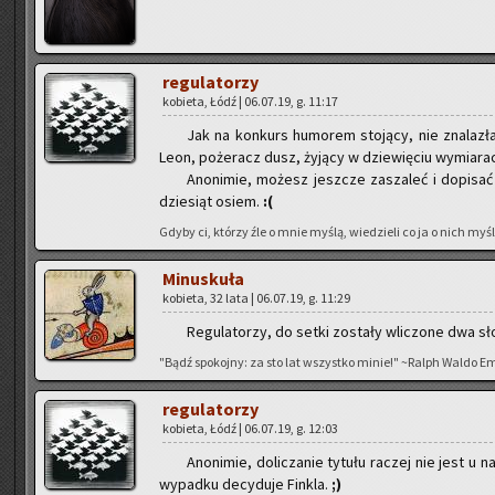
re­gu­la­to­rzy
ko­bie­ta, Łódź | 06.07.19, g. 11:17
Jak na kon­kurs hu­mo­rem sto­ją­cy, nie zna­la­
Leon, po­że­racz dusz, ży­ją­cy w dzie­wię­ciu wy­mia­ra
Ano­ni­mie, mo­żesz jesz­cze za­sza­leć i do­pi­s
dzie­siąt osiem.
:(
Gdyby ci, któ­rzy źle o mnie myślą, wie­dzie­li co ja o nich myślę
Mi­nu­sku­ła
ko­bie­ta, 32 lata | 06.07.19, g. 11:29
Re­gu­la­to­rzy, do setki zo­sta­ły wli­czo­ne dwa sło
"Bądź spo­koj­ny: za sto lat wszyst­ko minie!" ~Ralph Waldo E
re­gu­la­to­rzy
ko­bie­ta, Łódź | 06.07.19, g. 12:03
Ano­ni­mie, do­li­cza­nie ty­tu­łu ra­czej nie jest u
wy­pad­ku de­cy­du­je Fin­kla.
;)