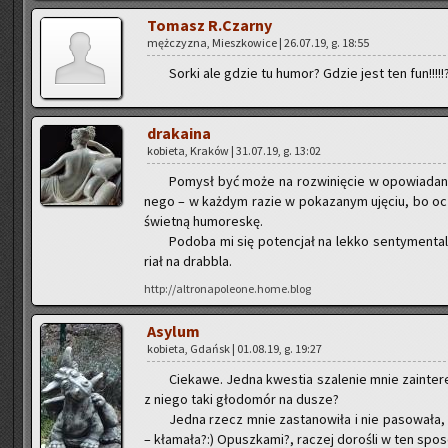
To­masz R.Czarny
męż­czy­zna, Miesz­ko­wi­ce | 26.07.19, g. 18:55
Sorki ale gdzie tu humor? Gdzie jest ten fun!!!!!
dra­ka­ina
ko­bie­ta, Kra­ków | 31.07.19, g. 13:02
Po­mysł być może na roz­wi­nię­cie w opo­wia­da­ni
ne­go – w każ­dym razie w po­ka­za­nym uję­ciu, bo oc
świet­ną hu­mo­re­skę.
Po­do­ba mi się po­ten­cjał na lekko sen­ty­men­tal­
riał na drab­bla.
http://altronapoleone.home.blog
Asy­lum
ko­bie­ta, Gdańsk | 01.08.19, g. 19:27
Cie­ka­we. Jedna kwe­stia sza­le­nie mnie za­in­te­r
z niego taki gło­do­mór na dusze?
Jedna rzecz mnie za­sta­no­wi­ła i nie pa­so­wa­ła,
– kła­ma­ła?:) Opusz­ka­mi?, ra­czej do­ro­śli w ten spo