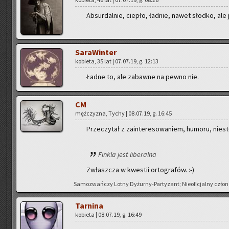
Ab­sur­dal­nie, cie­pło, ład­nie, nawet słod­ko, a
Sa­ra­Win­ter
ko­bie­ta, 35 lat | 07.07.19, g. 12:13
Ładne to, ale za­baw­ne na pewno nie.
CM
męż­czy­zna, Tychy | 08.07.19, g. 16:45
Prze­czy­tał z za­in­te­re­so­wa­niem, hu­mo­ru, nie­ste
Fin­kla jest li­be­ral­na
Zwłasz­cza w kwe­stii or­to­gra­fów. :-)
Sa­mo­zwań­czy Lotny Dy­żur­ny-Par­ty­zant; Nie­ofi­cjal­ny czło­n
Tar­ni­na
ko­bie­ta | 08.07.19, g. 16:49