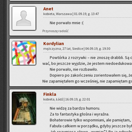
Anet
ko­bie­ta, War­sza­wa | 01.09.19, g. 13:47
Nie po­rwa­ło mnie :(
Przy­no­szę ra­dość
Kor­dy­lian
męż­czy­zna, 27 lat, Sie­dl­ce | 04.09.19, g. 19:30
Po­wtór­ka z roz­ryw­ki – nie zno­szę drab­bli. Są 
wać, bo jesz­cze wyj­dzie, że je­stem nie­do­edu­ko­wa
Nie po­rwa­ło, nie roz­ba­wi­ło.
Do­pie­ro po za­koń­cze­niu zo­rien­to­wa­łem się, że
Nie za­pa­mię­ta­łem go wcze­śniej, nie za­pa­mię­tam g
Fin­kla
ko­bie­ta, Łódź | 16.09.19, g. 22:01
Nie widzę za bar­dzo hu­mo­ru.
Za to fan­ta­sty­ka gło­śna i wy­raź­na.
Bo­ha­te­ro­wie tylko wspo­mnia­ni, ale pa­mię­tam, 
Fa­bu­ła cał­kiem w po­rząd­ku, gdyby jesz­cze b
Jak ro­zu­miesz słowo „wy­miar”? Bo ja od­ru­cho­w