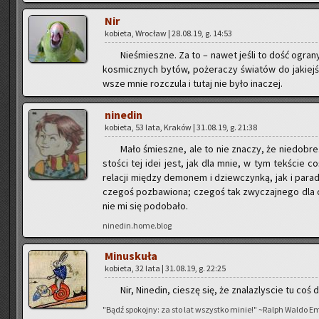
Nir
ko­bie­ta, Wro­cław | 28.08.19, g. 14:53
Nie­śmiesz­ne. Za to – nawet jeśli to dość ogra­n
ko­smicz­nych bytów, po­że­ra­czy świa­tów do ja­kiejś 
wsze mnie roz­czu­la i tutaj nie było ina­czej.
ni­ne­din
ko­bie­ta, 53 lata, Kra­ków | 31.08.19, g. 21:38
Mało śmiesz­ne, ale to nie zna­czy, że nie­do­br
sto­ści tej idei jest, jak dla mnie, w tym tek­ście coś z
re­la­cji mię­dzy de­mo­nem i dziew­czyn­ką, jak i pa­ra­d
cze­goś po­zba­wio­na; cze­goś tak zwy­czaj­ne­go dla 
nie mi się po­do­ba­ło.
ninedin.home.blog
Mi­nu­sku­ła
ko­bie­ta, 32 lata | 31.08.19, g. 22:25
Nir, Ni­ne­din, cie­szę się, że zna­la­zly­scie tu coś d
"Bądź spo­koj­ny: za sto lat wszyst­ko minie!" ~Ralph Waldo E