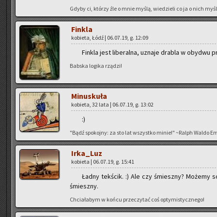
Gdyby ci, któ­rzy źle o mnie myślą, wie­dzie­li co ja o nich myślę
Fin­kla
ko­bie­ta, Łódź | 06.07.19, g. 12:09
Fin­kla jest li­be­ral­na, uzna­je dra­bla w oby­dwu 
Bab­ska lo­gi­ka rzą­dzi!
Mi­nu­sku­ła
ko­bie­ta, 32 lata | 06.07.19, g. 13:02
:)
"Bądź spo­koj­ny: za sto lat wszyst­ko minie!" ~Ralph Waldo E
Ir­ka­_Luz
ko­bie­ta | 06.07.19, g. 15:41
Ładny tek­ścik. :) Ale czy śmiesz­ny? Mo­że­my s
śmiesz­ny.
Chcia­ła­bym w końcu prze­czy­tać coś opty­mi­stycz­ne­go!