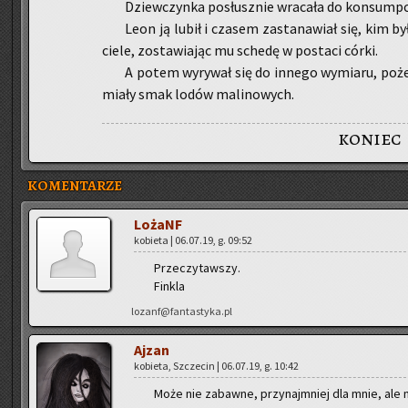
Dziew­czyn­ka po­słusz­nie wra­ca­ła do kon­sump­cji
Leon ją lubił i cza­sem za­sta­na­wiał się, kim b
ciele, zo­sta­wia­jąc mu sche­dę w po­sta­ci córki.
A potem wy­ry­wał się do in­ne­go wy­mia­ru, po­że
miały smak lodów ma­li­no­wych.
koniec
KOMENTARZE
Lo­żaNF
ko­bie­ta | 06.07.19, g. 09:52
Prze­czy­taw­szy.
Fin­kla
lozanf@fantastyka.pl
Ajzan
ko­bie­ta, Szcze­cin | 06.07.19, g. 10:42
Może nie za­baw­ne, przy­naj­mniej dla mnie, ale 