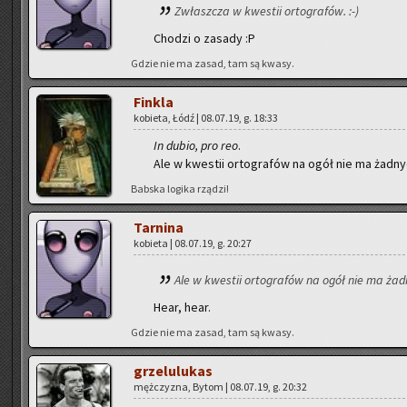
Zwłasz­cza w kwe­stii or­to­gra­fów. :-)
Cho­dzi o za­sa­dy :P
Gdzie nie ma zasad, tam są kwasy.
Fin­kla
ko­bie­ta, Łódź | 08.07.19, g. 18:33
In dubio, pro reo
.
Ale w kwe­stii or­to­gra­fów na ogół nie ma żad­n
Bab­ska lo­gi­ka rzą­dzi!
Tar­ni­na
ko­bie­ta | 08.07.19, g. 20:27
Ale w kwe­stii or­to­gra­fów na ogół nie ma żad
Hear, hear.
Gdzie nie ma zasad, tam są kwasy.
grze­lu­lu­kas
męż­czy­zna, Bytom | 08.07.19, g. 20:32