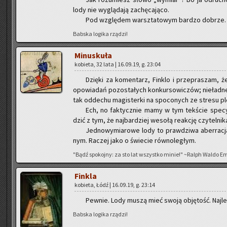
lody nie wy­glą­da­ją za­chę­ca­ją­co.
Pod wzglę­dem warsz­ta­to­wym bar­dzo do­brze.
Bab­ska lo­gi­ka rzą­dzi!
Mi­nu­sku­ła
ko­bie­ta, 32 lata | 16.09.19, g. 23:04
Dzię­ki za ko­men­tarz, Fin­klo i prze­pra­szam,
opo­wia­dań po­zo­sta­łych kon­kur­so­wi­czów; nie­ład­
tak od­de­chu ma­gi­ster­ki na spo­co­nych ze stre­su pl
Ech, no fak­tycz­nie mamy w tym tek­ście spe­cy­f
dzić z tym, że naj­bar­dziej we­so­łą re­ak­cję czy­tel­n
Jed­no­wy­mia­ro­we lody to praw­dzi­wa aber­ra­c
nym. Ra­czej jako o świe­cie rów­no­le­głym.
"Bądź spo­koj­ny: za sto lat wszyst­ko minie!" ~Ralph Waldo E
Fin­kla
ko­bie­ta, Łódź | 16.09.19, g. 23:14
Pew­nie. Lody muszą mieć swoją ob­ję­tość. Naj­le­p
Bab­ska lo­gi­ka rzą­dzi!