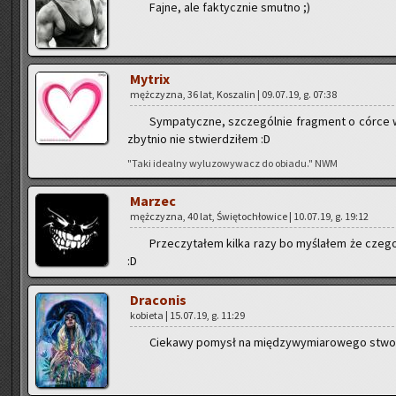
Fajne, ale fak­tycz­nie smut­no ;)
My­trix
męż­czy­zna, 36 lat, Ko­sza­lin | 09.07.19, g. 07:38
Sym­pa­tycz­ne, szcze­gól­nie frag­ment o córce w
zbyt­nio nie stwier­dzi­łem :D
"Taki ide­al­ny wy­lu­zo­wy­wacz do obia­du." NWM
Ma­rzec
męż­czy­zna, 40 lat, Świę­to­chło­wi­ce | 10.07.19, g. 19:12
Prze­czy­ta­łem kilka razy bo my­śla­łem że cze­g
:D
Dra­co­nis
ko­bie­ta | 15.07.19, g. 11:29
Cie­ka­wy po­mysł na mię­dzy­wy­mia­ro­we­go stwo­