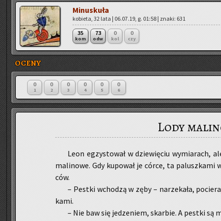
Mi­nu­sku­ła
ko­bie­ta, 32 lata | 06.07.19, g. 01:58 | znaki: 631
35
73
0
0
kom
odw
kol
czy
OCENY
0
0
0
0
0
0
1
2
3
4
5
6
Lody mali
Leon eg­zy­sto­wał w dzie­wię­ciu wy­mia­rach, al
ma­li­no­we. Gdy ku­po­wał je córce, ta pa­lusz­ka­mi 
ców.
– Pest­ki wcho­dzą w zęby – na­rze­ka­ła, po­cie­
ka­mi.
– Nie baw się je­dze­niem, skar­bie. A pest­ki są m