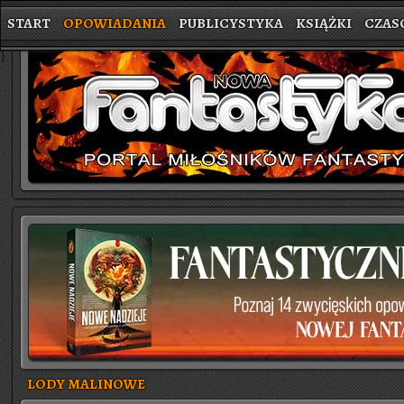
START
OPOWIADANIA
PUBLICYSTYKA
KSIĄŻKI
CZAS
}
LODY MALINOWE