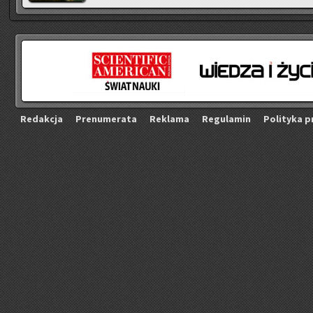
Re­dak­cja
Pre­nu­me­ra­ta
Re­kla­ma
Re­gu­la­min
Po­li­ty­ka p