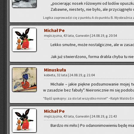
„po­cie­ra­jąc nosek ró­żo­wy­mi od lodów opusz­ka
Za­baw­ne, nie­ste­ty, nie było, ale przy­cią­gnę­ło
Lo­gi­ka za­pro­wa­dzi cię z punk­tu A do punk­tu B. Wy­obraź­nia 
Mi­chał Pe
męż­czy­zna, 43 lata, Gar­wo­lin | 24.08.19, g. 20:54
Lekko smut­ne, może no­stal­gicz­ne, ale w za­sa­d
Jak już stwier­dzo­no, forma dra­bla chyba tu nie 
Mi­nu­sku­ła
ko­bie­ta, 32 lata | 24.08.19, g. 21:04
Mi­cha­le – jakie pięk­ne pod­su­mo­wa­nie mojej t
w za­sa­dzie bez fa­bu­ły". Nie­iro­nicz­nie mi się po­do­b
"Bądź spo­koj­ny: za sto lat wszyst­ko minie!" ~Ralph Waldo E
Mi­chał Pe
męż­czy­zna, 43 lata, Gar­wo­lin | 24.08.19, g. 21:43
Bar­dzo mi miło:) Po oda­no­ni­mo­wie­niu będę mia