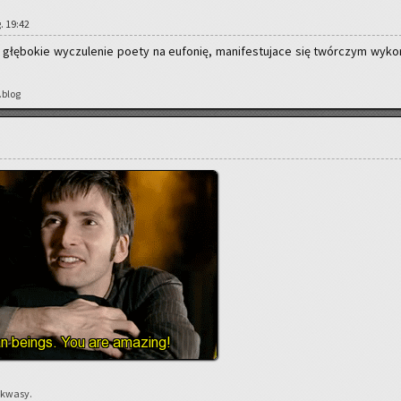
g. 19:42
głę­bo­kie wy­czu­le­nie poety na eu­fo­nię, ma­ni­fe­stu­ja­ce się twór­czym wy­ko­
.blog
 kwasy.