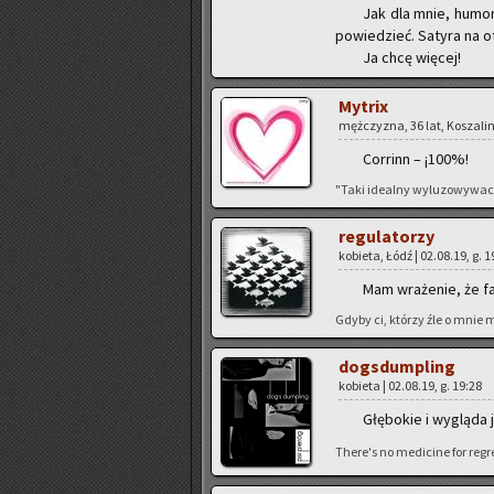
Jak dla mnie, hu­mo­r
po­wie­dzieć. Sa­ty­ra na o
Ja chcę wię­cej!
My­trix
męż­czy­zna, 36 lat, Ko­sza­lin
Cor­rinn – ¡100%!
"Taki ide­al­ny wy­lu­zo­wy­w
re­gu­la­to­rzy
ko­bie­ta, Łódź | 02.08.19, g. 
Mam wra­że­nie, że fa
Gdyby ci, któ­rzy źle o mnie my
do­gs­dum­pling
ko­bie­ta | 02.08.19, g. 19:28
Głę­bo­kie i wy­glą­da
There's no me­di­ci­ne for re­gr