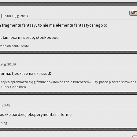
AU
 | 02.08.19, g. 20:37
ma frag­men­tu fan­ta­sy, to nie ma ele­men­tu fan­ta­stycz­ne­go :c
h, ła­miesz mi serce, słod­ko­oooo!
acz do obia­du." NWM
9, g. 20:39
i forma. I jesz­cze na cza­sie. :D
ma­ty­ka spro­wa­dza się głów­nie do «do­wo­dze­nia twier­dzeń». Czy praca pi­sa­rza spro­wa­dz
” Gian-Car­lo Rota
g. 20:48
rosz­kę bar­dziej eks­pe­ry­men­tal­ną formę.
.blog