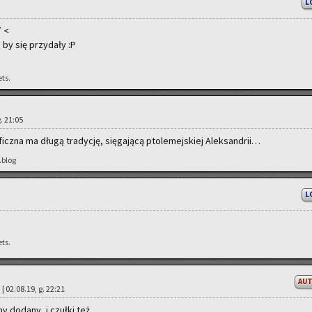
L
I`<
 by się przy­da­ły :P
ets.
g. 21:05
cz­na ma długą tra­dy­cję, się­ga­ją­cą pto­le­mej­skiej Alek­san­drii…
.blog
L
ets.
AU
 | 02.08.19, g. 22:21
y do­da­ny, i czuł­ki też.