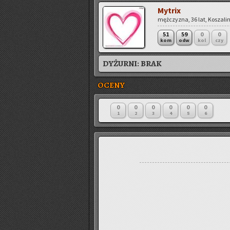
My­trix
męż­czy­zna, 36 lat, Ko­sza­lin
51
59
0
0
kom
odw
kol
czy
DYŻURNI:
BRAK
OCENY
0
0
0
0
0
0
1
2
3
4
5
6