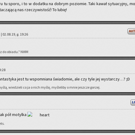
u tu sporo, i to w do­dat­ku na do­brym po­zio­mie. Taki kawał sy­tu­acyj­ny, m
ta­cza­ją­cą nas rze­czy­wi­stość! To lubię!
AU
 | 02.08.19, g. 19:26
acz do obia­du." NWM
19:28
n­ta­sty­ka jest tu wspo­mnia­na świa­do­mie, ale czy tyle jej wy­star­czy…?
;
D
ślą, wie­dzie­li co ja o nich myślę, my­śle­li­by o mnie jesz­cze go­rzej.
L
 jak pół mo­tyl­ka
ets.