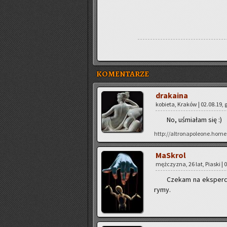
KOMENTARZE
dra­ka­ina
ko­bie­ta, Kra­ków | 02.08.19, 
No, uśmia­łam się :)
http://altronapoleone.home
Ma­Skrol
męż­czy­zna, 26 lat, Pia­ski | 
Cze­kam na eks­perc­k
rymy.