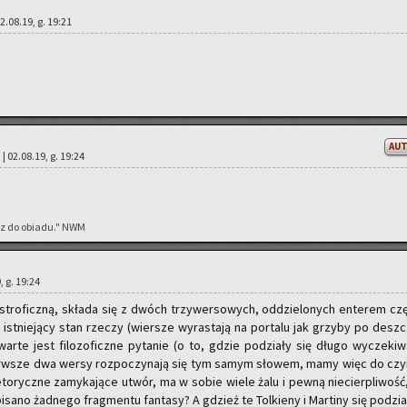
02.08.19, g. 19:21
AU
 | 02.08.19, g. 19:24
acz do obia­du." NWM
, g. 19:24
ro­ficz­ną, skła­da się z dwóch trzy­wer­so­wych, od­dzie­lo­nych en­te­rem czę­
 ist­nie­ją­cy stan rze­czy (wier­sze wy­ra­sta­ją na por­ta­lu jak grzy­by po desz­c
war­te jest fi­lo­zo­ficz­ne py­ta­nie (o to, gdzie po­dzia­ły się długo wy­cze­ki­w
Pierw­sze dwa wersy roz­po­czy­na­ją się tym samym sło­wem, mamy więc do czy­
 re­to­rycz­ne za­my­ka­ją­ce utwór, ma w sobie wiele żalu i pewną nie­cier­pli­wość
i­sa­no żad­ne­go frag­men­tu fan­ta­sy? A gdzież te Tol­kie­ny i Mar­ti­ny się po­dzia