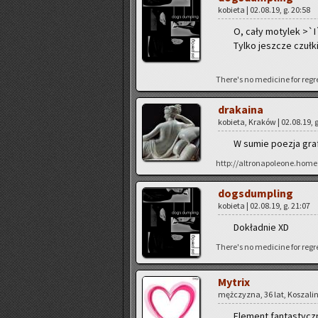
ko­bie­ta | 02.08.19, g. 20:58
O, cały mo­ty­lek >`
Tylko jesz­cze czuł­ki
There's no me­di­ci­ne for re­gr
dra­ka­ina
ko­bie­ta, Kra­ków | 02.08.19, 
W sumie po­ezja gra­fi
http://altronapoleone.home
do­gs­dum­pling
ko­bie­ta | 02.08.19, g. 21:07
Do­kład­nie XD
There's no me­di­ci­ne for re­gr
My­trix
męż­czy­zna, 36 lat, Ko­sza­lin
Ele­ment fan­ta­stycz­n