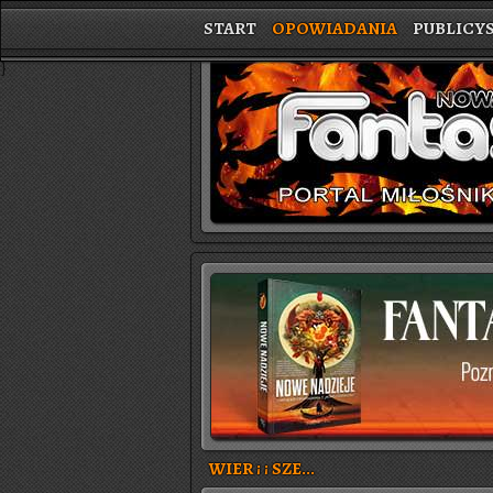
START
OPOWIADANIA
PUBLICY
}
WIER ¡ ¡ SZE...