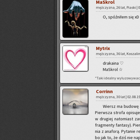
Ma­Skrol
męż­czy­zna, 26 lat, Pia­ski | 
O, spóź­ni­łem się xD
My­trix
męż­czy­zna, 36 lat, Ko­sza­lin
dra­ka­ina ♡
Ma­Skrol ☆
"Taki ide­al­ny wy­lu­zo­wy­w
Cor­rinn
męż­czy­zna, 30 lat | 02.08.19
Wiersz ma bu­do­wę st
Pierw­sza stro­fa opi­su­je
w dru­giej na­to­miast za­
frag­men­ty fan­ta­sy). 
nia z ana­fo­rą. Py­ta­nie
bo jak to, że dziś nie na­p