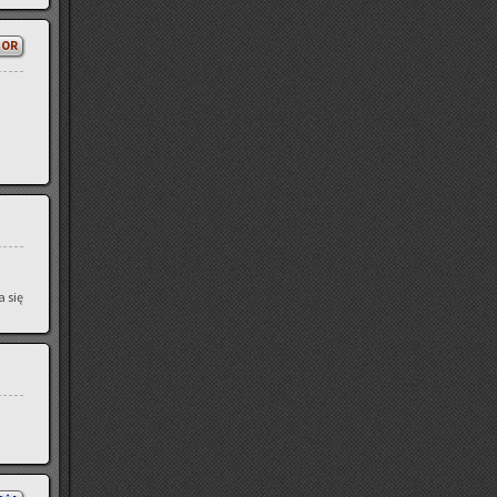
TOR
a się