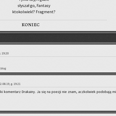
sły­szał go, Fan­ta­sy
kto­kol­wiek!? Frag­ment?
koniec
g. 19:20
.blog
02.08.19, g. 19:21
i ko­men­tarz Dra­ka­iny. Ja się na po­ezji nie znam, acz­kol­wiek po­do­ba­ją mi