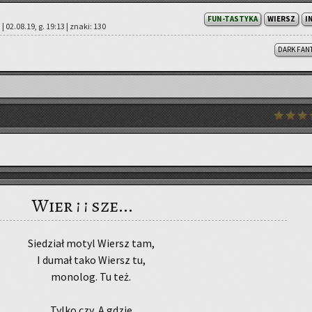
FUN-TASTYKA
WIERSZ
I
 | 02.08.19, g. 19:13 | znaki: 130
DARK FAN
Wier ¡ ¡ sze...
Sie­dział motyl Wiersz tam,
I dumał tako Wiersz tu,
mo­no­log. Tu też.
Tylko czy, A gdzie