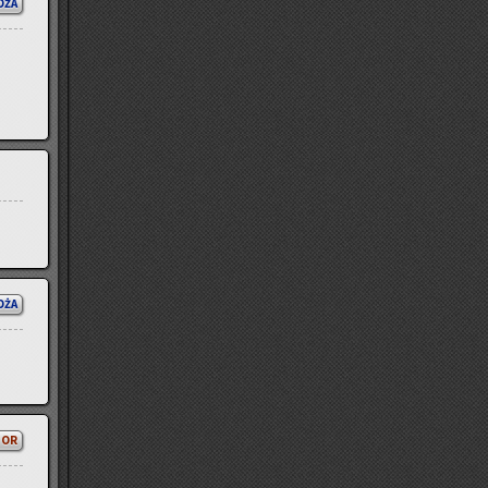
OŻA
OŻA
TOR