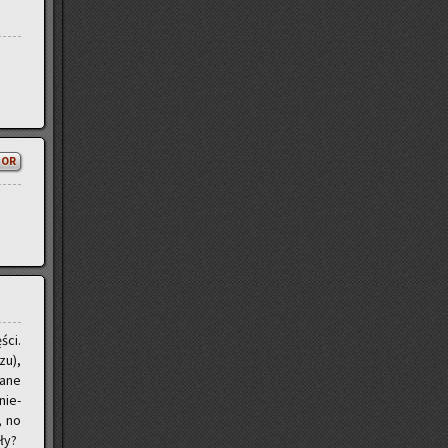
TOR
ści.
zu),
a­ne
nie­
, no
­ły?