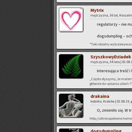
My­trix
męż­czy­zna, 36 lat, Ko­sza­lin
re­gu­la­to­rzy – nie 
do­gs­dum­pling – oc
"Taki ide­al­ny wy­lu­zo­wy­w
Szysz­ko­wy­Dzia­dek
męż­czy­zna, 34 lata | 02.08.1
In­te­re­su­ją­ca treść 
„Czę­sto sły­szy­my, że ma­te­
głów­nie do «pi­sa­nia zdań»?
dra­ka­ina
ko­bie­ta, Kra­ków | 02.08.19, 
O, zmie­ni­ło się. W t
http://altronapoleone.home
do­gs­dum­pling