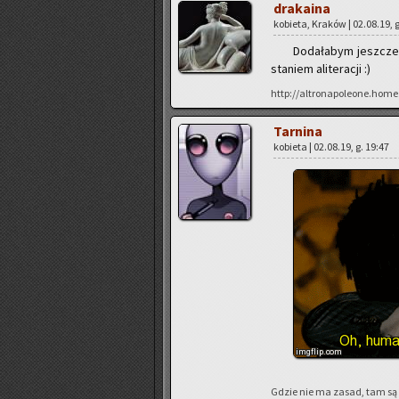
dra­ka­ina
ko­bie­ta, Kra­ków | 02.08.19, 
Do­da­ła­bym jesz­cze 
sta­niem ali­te­ra­cji :)
http://altronapoleone.home
Tar­ni­na
ko­bie­ta | 02.08.19, g. 19:47
Gdzie nie ma zasad, tam są