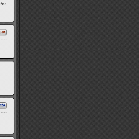
ożna
TOR
OŻA