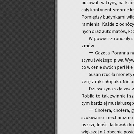
pu­co­wa­li wi­try­ny, na któ
cały kon­ty­nent srebr­ne k
Po­mię­dzy bu­dyn­ka­mi wiła
ra­mie­nia. Każde z od­nó­ż
nych oraz au­to­ma­tów, któr
W po­wie­trzu uno­si­ły s
zmów.
ー Ga­ze­ta Po­ran­na naj
sty­nu świe­że­go piwa. Wy
to w cenie dwóch per! Nie p
Susan rzu­ci­ła mo­ne­ty
ze­tę z rąk chło­pa­ka. Nie pr
Dziew­czy­na szła żwa­wy
Ro­bi­ła to tak zwin­nie i 
tym bar­dziej mu­siał ustę­po
ー Cho­le­ra, cho­le­ra, 
szu­ki­wa­niu me­cha­ni­zmu
oszczęd­no­ści ła­do­wa­ła ko
więk­szej niż obec­nie po­sia­