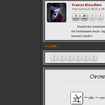
Fran­cis Blo­odli­ne
męż­czy­zna | 22.08.20, g. 08
3
18
0
0
kom
odw
kol
czy
Stu­dent­ka imie­niem
nie ko­lo­kwium może za­p
nu­ować stu­dia?
OCENY
0
0
0
0
0
0
1
2
3
4
5
6
Opowi
ー siła ー run mo