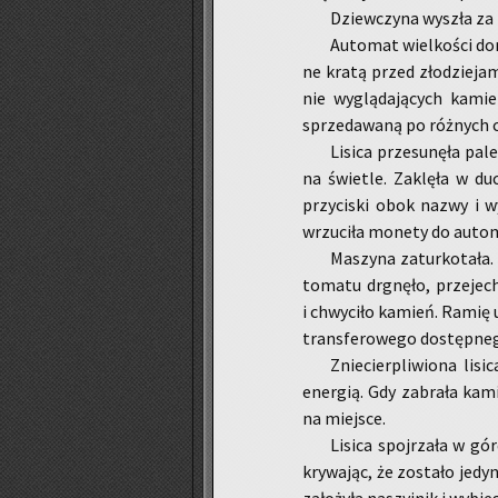
Dziew­czy­na wy­szła za 
Au­to­mat wiel­ko­ści do
ne kratą przed zło­dzie­ja­m
nie wy­glą­da­ją­cych ka­mi
sprze­da­wa­ną po róż­nych 
Li­si­ca prze­su­nę­ła pa
na świe­tle. Za­klę­ła w du
przy­ci­ski obok nazwy i wy
wrzu­ci­ła mo­ne­ty do au­to­m
Ma­szy­na za­tur­ko­ta­ł
to­ma­tu drgnę­ło, prze­je­
i chwy­ci­ło ka­mień. Ramię u
trans­fe­ro­we­go do­stęp­ne
Znie­cier­pli­wio­na li­si
ener­gią. Gdy za­bra­ła ka­m
na miej­sce.
Li­si­ca spoj­rza­ła w g
kry­wa­jąc, że zo­sta­ło je­d