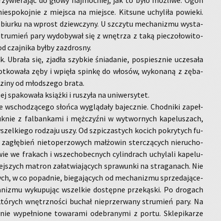
zy­wie­ra­jąc do głowy naj­moc­niej, jak to było moż­li­we. Ogon
ie­spo­koj­nie z miej­sca na miej­sce. Kit­su­ne uchy­li­ła po­wie­ki.
 biur­ku na wprost dziew­czy­ny. U szczy­tu me­cha­ni­zmu wy­sta­
tru­mień pary wy­do­by­wał się z wnę­trza z taką pie­czo­ło­wi­to­
od czaj­ni­ka byłby za­zdro­sny.
k. Ubra­ła się, zja­dła szyb­kie śnia­da­nie, po­spiesz­nie ucze­sa­ła
ko­wa­ła zęby i wpię­ła spin­kę do wło­sów, wy­ko­na­ną z zę­ba­
dzi­ny od młod­sze­go brata.
 spa­ko­wa­ła książ­ki i ru­szy­ła na uni­wer­sy­tet.
 wscho­dzą­ce­go słoń­ca wy­glą­da­ły ba­jecz­nie. Chod­ni­ki za­peł­
uk­nie z fal­ban­ka­mi i męż­czyź­ni w wy­twor­nych ka­pe­lu­szach,
zel­kie­go ro­dza­ju uszy. Od szpi­cza­stych ko­cich po­kry­tych fu­
 za­głę­bień nie­to­pe­rzo­wych mał­żo­win ster­czą­cych nie­ru­cho­
ie we fra­kach i wszech­obec­nych cy­lin­drach uchy­la­li ka­pe­lu­
­szych ma­tron za­ła­twia­ją­cych spra­wun­ki na stra­ga­nach. Nie
ych, w co po­pad­nie, bie­ga­ją­cych od me­cha­ni­zmu sprze­da­ją­ce­
ni­zmu wy­ku­pu­jąc wszel­kie do­stęp­ne prze­ką­ski. Po dro­gach
 któ­rych wnętrz­no­ści bu­chał nie­prze­rwa­ny stru­mień pary. Na
nie wy­peł­nio­ne to­wa­ra­mi ode­bra­ny­mi z portu. Skle­pi­ka­rze