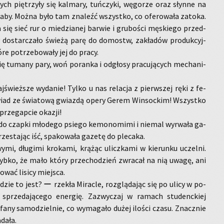
­rych pię­trzy­ły się kal­ma­ry, tuń­czy­ki, wę­go­rze oraz słyn­ne na
raby. Można było tam zna­leźć wszyst­ko, co ofe­ro­wa­ła za­to­ka.
 się sieć rur o mie­dzia­nej bar­wie i gru­bo­ści mę­skie­go przed­
y do­star­cza­ło świe­żą parę do do­mostw, za­kła­dów pro­duk­cyj­
e po­trze­bo­wa­ły jej do pracy.
ię tu­ma­ny pary, woń po­ran­ka i od­gło­sy pra­cu­ją­cych me­cha­ni­
­śwież­sze wy­da­nie! Tylko u nas re­la­cja z pierw­szej ręki z fe­
­wiad ze świa­to­wą gwiaz­dą opery Gerem Win­soc­kim! Wszyst­ko
rze­gap­cie oka­zji!
 do czap­ki mło­de­go psie­go ke­mo­no­mi­mi i nie­mal wy­rwa­ła ga­
ze­sta­jąc iść, spa­ko­wa­ła ga­ze­tę do ple­ca­ka.
­mi, dłu­gi­mi kro­ka­mi, krą­żąc ulicz­ka­mi w kie­run­ku uczel­ni.
szyb­ko, że mało który prze­cho­dzień zwra­cał na nią uwagę, ani
­wać li­si­cy miej­sca.
gdzie to jest? ー rze­kła Mi­rac­le, roz­glą­da­jąc się po ulicy w po­
 sprze­da­ją­ce­go ener­gię. Za­zwy­czaj w ra­mach stu­denc­kiej
­fa­ny sa­mo­dziel­nie, co wy­ma­ga­ło dużej ilo­ści czasu. Znacz­nie
da­ła.