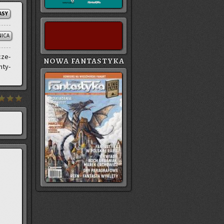
ASY
NICA
cze­
NOWA FANTASTYKA
­ty­