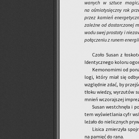
wa­nych w sztu­ce ma­gicz­n
na ośmio­ty­sięcz­ny rok prz
przez ka­mień ener­ge­tycz­ny
za­leż­ne od do­star­czo­nej m
wo­du swej pro­sto­ty i nie­za
po­łą­cze­niu z runem ener­g
Czoło Susan z ło­sko­t
Iden­tycz­ne­go ko­lo­ru ogo
Ke­mo­no­mi­mi od ponad
lo­gi, który miał się odby
względ­nie zdać, by przejść
tło­ku wie­dzy, wy­rzu­tów 
mnień wczo­raj­szej im­pre­z
Susan wes­tchnę­ła i pod
tem wy­świe­tla­nia cyfr ws
le­ża­ło do nie­licz­nych pry­
Li­si­ca zmie­rzy­ła spo
na pa­mięć do rana.