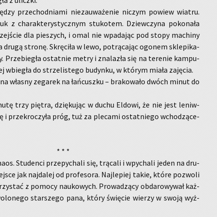
gła z ulicz­ki.
­dzy prze­chod­nia­mi nie­zau­wa­że­nie ni­czym po­wiew wia­tru.
ruk z cha­rak­te­ry­stycz­nym stu­ko­tem. Dziew­czy­na po­ko­na­ła
rzej­ście dla pie­szych, i omal nie wpa­da­jąc pod stopy ma­chi­ny
na drugą stro­nę. Skrę­ci­ła w lewo, po­trą­ca­jąc ogo­nem skle­pi­ka­
y. Prze­bie­gła ostat­nie metry i zna­la­zła się na te­re­nie kam­pu­
 wbie­gła do strze­li­ste­go bu­dyn­ku, w któ­rym miała za­ję­cia.
a na wła­sny ze­ga­rek na łań­cusz­ku – bra­ko­wa­ło dwóch minut do
u­tę trzy pię­tra, dzię­ku­jąc w duchu El­do­wi, że nie jest le­niw­
asę i prze­kro­czy­ła próg, tuż za ple­ca­mi ostat­nie­go wcho­dzą­ce­
* * *
. Stu­den­ci prze­py­cha­li się, trą­ca­li i wpy­cha­li jeden na dru­
­sce jak naj­da­lej od pro­fe­so­ra. Naj­le­piej takie, które po­zwo­li
zy­stać z po­mo­cy na­uko­wych. Pro­wa­dzą­cy ob­da­ro­wy­wał każ­
o­lo­ne­go star­sze­go pana, który świę­cie wie­rzy w swoją wyż­