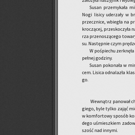
za­ło­ży­ła na­szyj­nik i wy­bie­
Susan prze­my­ka­ła mię
Nogi li­si­cy ude­rza­ły w b
prze­czni­ce, wbie­gła na p
kro­czą­cej, prze­sko­czy­ła 
rza prze­no­szą­ce­go to­wa­r
su. Na­stęp­nie czym prę­dzej
W po­śpie­chu zer­k­nę­ł
peł­nej go­dzi­ny.
Susan po­ko­na­ła w mi­n
cem. Li­si­ca od­na­la­zła kl
go.
We­wnątrz pa­no­wał chaos
gie­go, byle tylko zająć miej
w kom­for­to­wy spo­sób ko­r
de­go uśmiesz­kiem za­do­w
szość nad in­ny­mi.