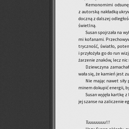
Ke­mo­no­mi­mi od­su­nę­
z au­tor­ską na­kład­ką ukry­w
docz­ną z dal­szej od­le­gło­ś
świetl­ną.
Susan spoj­rza­ła na wy­
mi ko­fa­na­mi. Prze­cho­wy­w
trycz­ność, świa­tło, po­ten
i przy­ło­ży­ła go do run wi­
ża­rze­nie zna­ków, lecz nic s
Dziew­czy­na za­ma­cha­ł
wa­ła się, że ka­mień jest zu
Nie mając nawet siły pr
mi­nem do­ku­pić ener­gii, by
Susan wy­ję­ła kart­kę z 
jej szan­se na za­li­cze­nie eg
Tu­uuuuuuu!!!