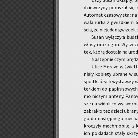
Uszy Susan okla­pły, pr
dziew­czy­ny po­ru­szał się n
Au­to­mat cza­so­wy stał na
wa­ła rurka z gwizd­kiem. S
ścią, że nie­je­den gwiz­dek 
Susan wy­łą­czy­ła bu­dzi
włosy oraz ogon. Wy­szczot­
tek, którą do­sta­ła na uro­
Na­stęp­nie czym prę­dzej
Ulice Me­ra­vo w świe­tle
nia­ły ko­bie­ty ubra­ne w s
spod któ­rych wy­sta­wa­ły ws
ter­kiem do pa­pi­ru­so­wych
mo ni­czym an­te­ny. Pa­no­w
sze na widok co wy­twor­niej
za­bra­kło też dzie­ci ubra­n
go do na­stęp­ne­go me­cha­
kro­czy­ły mech­mo­bi­le, z
ich po­kła­dach stały skrzy­