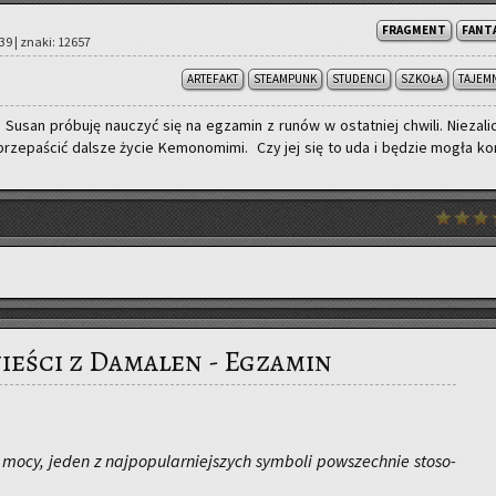
FRAGMENT
FANT
:39 | znaki: 12657
ARTEFAKT
STEAMPUNK
STUDENCI
SZKOŁA
TAJEM
 Susan pró­bu­ję na­uczyć się na eg­za­min z runów w ostat­niej chwi­li. Nie­za­li­
rze­pa­ścić dal­sze życie Ke­mo­no­mi­mi. Czy jej się to uda i bę­dzie mogła kon
eści z Damalen - Egzamin
cy, jeden z naj­po­pu­lar­niej­szych sym­bo­li po­wszech­nie sto­so­