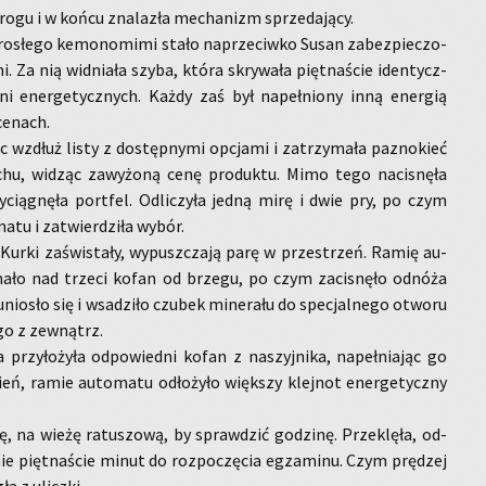
rogu i w końcu zna­la­zła me­cha­nizm sprze­da­ją­cy.
­ro­słe­go ke­mo­no­mi­mi stało na­prze­ciw­ko Susan za­bez­pie­czo­
i. Za nią wid­nia­ła szyba, która skry­wa­ła pięt­na­ście iden­tycz­
e­ni ener­ge­tycz­nych. Każdy zaś był na­peł­nio­ny inną ener­gią
ce­nach.
lec wzdłuż listy z do­stęp­ny­mi opcja­mi i za­trzy­ma­ła pa­zno­kieć
chu, wi­dząc za­wy­żo­ną cenę pro­duk­tu. Mimo tego na­ci­snę­ła
­cią­gnę­ła port­fel. Od­li­czy­ła jedną mirę i dwie pry, po czym
a­tu i za­twier­dzi­ła wybór.
a. Kurki za­świ­sta­ły, wy­pusz­cza­ją parę w prze­strzeń. Ramię au­
cha­ło nad trze­ci kofan od brze­gu, po czym za­ci­snę­ło od­nó­ża
nio­sło się i wsa­dzi­ło czu­bek mi­ne­ra­łu do spe­cjal­ne­go otwo­ru
­go z ze­wnątrz.
­ca przy­ło­ży­ła od­po­wied­ni kofan z na­szyj­ni­ka, na­peł­nia­jąc go
ień, ramie au­to­ma­tu odło­ży­ło więk­szy klej­not ener­ge­tycz­ny
órę, na wieżę ra­tu­szo­wą, by spraw­dzić go­dzi­nę. Prze­klę­ła, od­
y­nie pięt­na­ście minut do roz­po­czę­cia eg­za­mi­nu. Czym prę­dzej