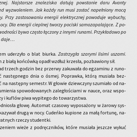
ej. Naj­star­sze zna­le­zi­ska da­tu­ją po­wsta­nie daru Avan­ty
ed wy­zwo­le­niem
.
Jak każdy run musi zo­stać na­peł­nio­ny mocą
. Przy za­sto­so­wa­niu ener­gii elek­trycz­nej po­wo­du­je wy­bu­chy,
ocy. Dla ener­gii ciepl­nej two­rzy po­ci­ski sa­mo­za­pa­la­ją­ce. Z po­
­wod­no­ści bywa czę­sto łą­czo­ny z in­ny­mi ru­na­mi. Przy­kła­do­wo po
ii daje…
em ude­rzy­ło o blat biur­ka.
Za­strzy­gła sza­ry­mi li­si­mi usza­mi
.
n z białą koń­ców­ką opadł wzdłuż krze­sła, po­zba­wio­ny sił.
 trzech go­dzin bez prze­rwy za­ku­wa­ła do eg­za­mi­nu z ru­no­
ć na­stęp­ne­go dnia o ósmej. Po­praw­ka, którą mu­sia­ła bez­
 na na­stęp­ny se­mestr. W gło­wie dziew­czy­ny szu­mia­ło od na­
su­mie­nia spo­wo­do­wa­nych za­le­gło­ścia­mi w nauce, oraz wspo­
y i ku­flów piwa wy­pi­te­go do to­wa­rzy­stwa.
­nio­sła głowę. Au­to­mat cza­so­wy wy­po­sa­żo­ny w ża­ro­wy sys­
ka­zy­wał drugą w nocy. Cu­deń­ko ku­pio­ne za małą for­tu­nę, na­
wat­nych rze­czy stu­dent­ki.
j­rze­niem wieże z pod­ręcz­ni­ków, które mu­sia­ła jesz­cze wykuć