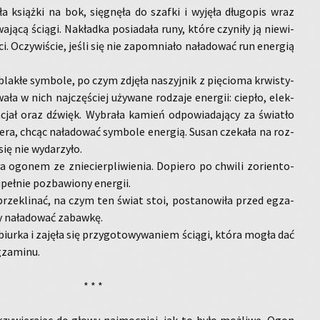
ła książ­ki na bok, się­gnę­ła do szaf­ki i wy­ję­ła dłu­go­pis wraz
a­ją­cą ścią­gi. Na­kład­ka po­sia­da­ła runy, które czy­ni­ły ją nie­wi­
ci. Oczy­wi­ście, jeśli się nie za­po­mnia­ło na­ła­do­wać run ener­gią
bla­kłe sym­bo­le, po czym zdję­ła na­szyj­nik z pię­cio­ma krwi­sty­
a­ła w nich naj­czę­ściej uży­wa­ne ro­dza­je ener­gii: cie­pło, elek­
­cjał oraz dźwięk. Wy­bra­ła ka­mień od­po­wia­da­ją­cy za świa­tło
zje­ra, chcąc na­ła­do­wać sym­bo­le ener­gią. Susan cze­ka­ła na roz­
ię nie wy­da­rzy­ło.
a ogo­nem ze znie­cier­pli­wie­nia. Do­pie­ro po chwi­li zo­rien­to­
­peł­nie po­zba­wio­ny ener­gii.
ze­kli­nać, na czym ten świat stoi, po­sta­no­wi­ła przed eg­za­
 na­ła­do­wać za­baw­kę.
biur­ka i za­ję­ła się przy­go­to­wy­wa­niem ścią­gi, która mogła dać
­za­mi­nu.
* * *