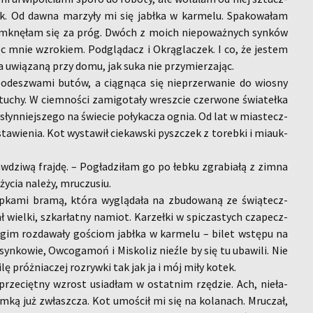
ek. Od dawna ma­rzy­ły mi się jabł­ka w kar­me­lu. Spa­ko­wa­łam
y­mknę­łam się za próg. Dwóch z moich nie­po­waż­nych syn­ków
­jąc mnie wzro­kiem. Pod­glą­dacz i Okrą­gla­czek. I co, że je­stem
uwią­za­ną przy domu, jak suka nie przy­mie­rza­jąc.
­de­szwa­mi butów, a cią­gną­ca się nie­prze­rwa­nie do wio­sny
u­chy. W ciem­no­ści za­mi­go­ta­ły wresz­cie czer­wo­ne świa­teł­ka
słyn­niej­sze­go na świe­cie po­ły­ka­cza ognia. Od lat w mia­stecz­
ta­wie­nia. Kot wy­sta­wił cie­kaw­ski pysz­czek z to­reb­ki i miauk­
aw­dzi­wą fraj­dę. – Po­gła­dzi­łam go po łebku zgra­bia­łą z zimna
ycia na­le­ży, mru­czu­siu.
p­ka­mi bramą, która wy­glą­da­ła na zbu­do­wa­ną ze świą­tecz­
 wiel­ki, szkar­łat­ny na­miot. Ka­rzeł­ki w spi­cza­stych cza­pecz­
­gim roz­da­wa­ły go­ściom jabł­ka w kar­me­lu – bilet wstę­pu na
yn­ko­wie, Owco­ga­moń i Mi­sko­liz nie­źle by się tu uba­wi­li. Nie
i­lę próż­nia­czej roz­ryw­ki tak jak ja i mój miły kotek.
rze­cięt­ny wzrost usia­dłam w ostat­nim rzę­dzie. Ach, nie­ła­
ym­ką już zwłasz­cza. Kot umo­ścił mi się na ko­la­nach. Mru­czał,