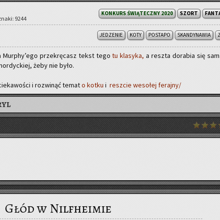
KONKURS ŚWIĄTECZNY 2020
SZORT
FANT
| znaki: 9244
JEDZENIE
KOTY
POSTAPO
SKANDYNAWIA
­na Mur­phy’ego prze­krę­casz tekst tego
tu kla­sy­ka,
a resz­ta do­ra­bia się sam
 nor­dyc­kiej, żeby nie było.
ie­ka­wo­ści i roz­wi­nąć temat
o kotku
i
resz­cie we­so­łej fe­raj­ny/
RYL
Głód w Nilfheimie