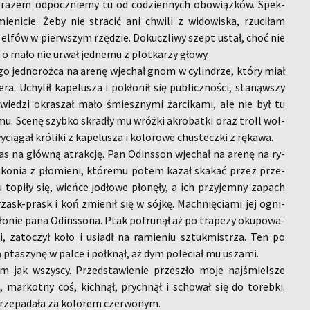
że razem od­pocz­nie­my tu od co­dzien­nych obo­wiąz­ków. Spek­
ie­ni­cie. Żeby nie stra­cić ani chwi­li z wi­do­wi­ska, rzu­ci­łam
elfów w pierw­szym rzę­dzie. Do­kucz­li­wy szept ustał, choć nie
o mało nie urwał jed­ne­mu z plot­ka­rzy głowy.
­go jed­no­roż­ca na arenę wje­chał gnom w cy­lin­drze, który miał
e­ra. Uchy­lił ka­pe­lu­sza i po­kło­nił się pu­blicz­no­ści, sta­nąw­szy
­wie­dzi okra­szał mało śmiesz­ny­mi żar­ci­ka­mi, ale nie był tu
u. Scenę szyb­ko skra­dły mu wróż­ki akro­bat­ki oraz troll wol­
ią­gał kró­li­ki z ka­pe­lu­sza i ko­lo­ro­we chu­s­tecz­ki z rę­ka­wa.
as na głów­ną atrak­cję. Pan Od­ins­son wje­chał na arenę na ry­
 konia z pło­mie­ni, któ­re­mu potem kazał ska­kać przez prze­
 to­pi­ły się, wień­ce jo­dło­we pło­nę­ły, a ich przy­jem­ny za­pach
Trzask-prask i koń zmie­nił się w sójkę. Mach­nię­cia­mi jej ogni­
dło­nie pana Od­ins­so­na. Ptak po­fru­nął aż po tra­pe­zy oku­po­wa­
, za­to­czył koło i usiadł na ra­mie­niu sztuk­mi­strza. Ten po
tą pta­szy­nę w palce i po­łknął, aż dym po­le­ciał mu usza­mi.
am jak wszy­scy. Przed­sta­wie­nie prze­szło moje naj­śmiel­sze
, mar­kot­ny coś, kich­nął, prych­nął i scho­wał się do to­reb­ki.
prze­pa­da­ła za ko­lo­rem czer­wo­nym.