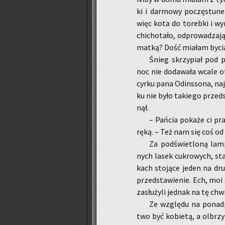
ki i dar­mo­wy po­czę­stu­n
więc kota do to­reb­ki i w
chi­cho­ta­ło, od­pro­wa­dza
matką? Dość mia­łam bycia 
Śnieg skrzy­piał pod po
noc nie do­da­wa­ła wcale ot
cyrku pana Od­ins­so­na, naj­
ku nie było ta­kie­go przed­s
nął.
– Pań­cia po­ka­że ci pr
ręką. – Też nam się coś od ż
Za pod­świe­tlo­ną lam
nych lasek cu­kro­wych, stał
kach sto­ją­ce jeden na dru
przed­sta­wie­nie. Ech, moi s
za­słu­ży­li jed­nak na tę chw
Ze wzglę­du na po­nad­p
two być ko­bie­tą, a ol­brz