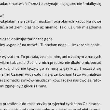
ła­dać zmar­twień. Przez to przy­naj­mniej oj­ciec nie śmiał­by się
ów?
y­glą­da­łam się star­tym no­skom ocie­pla­nych kapci. Na nowe
ć, a od ziemi cią­gnę­ło aż nie­mi­ło. Taki już urok miesz­ka­nia
­le­gał, ob­li­zu­jąc żar­łocz­ną gębę.
i­ny wy­ga­niać na mróz! – Tup­nę­łam nogą. – Jesz­cze się na­bie­
!
 wy­rzu­tem. To praw­da, że ani o nim, ani o żad­nym z na­szych
i­łam tak czule. Żadne z nich prze­cież nie dbało o nic ponad
­go kot, choć nie łą­czy­ły go ze mną więzy krwi, trosz­czył się
ej zimy. Cza­sem wy­da­wa­ło mi się, że ko­cham tego wy­li­nia­łe­go
ałej gro­mad­ki syn­ków-nie­udacz­ni­ków. Tro­ska nas dwoj­ga ra­to­
mi zgi­nę­li­by z głodu i zimna.
rze­si­le­nia do mia­stecz­ka przy­je­chał cyrk pana Od­ins­so­na.
urwi­poł­cia­mi sporo do ro­bo­ty, ale wo­la­łam od niej sztucz­