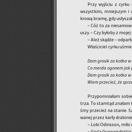
Przy wyj­ściu z cyrku s
wszyst­kim, mniej­szym i w
kro­wą bramę, gdy usły­sza­
– Cóż to za nie­sa­mo­wi­
uszy. – Czy by­ło­by z moje
– Ależ skąd­że – od­par­
Wła­ści­ciel cyrku uśmie
Dam gro­sik za kotka w
Co merda ogo­nem jak 
Dam gro­sik za kotka w
Wiem prze­cież, że sprz
Przy­po­mnia­łam sobie 
trza. To stam­tąd zna­łam tę 
śmy prze­cież na sta­nie. Sz
wa­nej przez karły dra­bi­nie
– Loki Od­ins­son, miło 
– Gryla Gun­nars­dot­tir