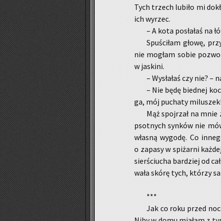
Tych trzech lu­bi­ło mi do­k
ich wy­rzec.
– A kota po­sła­łaś na ł
Spu­ści­łam głowę, prz
nie mo­głam sobie po­zwo­li
w ja­ski­ni.
– Wy­sła­łaś czy nie? – na
– Nie będę bied­nej ko­c
ga, mój pu­cha­ty mi­lu­szek
Mąż spoj­rzał na mnie z
psot­nych syn­ków nie mó­w
wła­sną wy­go­dę. Co in­ne
o za­pa­sy w spi­żar­ni każ­d
sier­ściu­cha bar­dziej od c
wa­ła skórę tych, któ­rzy sa
***
Jak co roku przed nocą p
Niby w domu mia­łam z tymi 