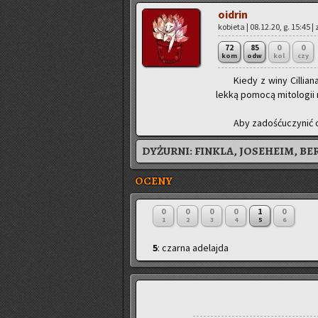
oidrin
ko­bie­ta | 08.12.20, g. 15:45 
72
85
0
0
kom
odw
kol
czy
Kiedy z winy Cil­lia
lekką po­mo­cą mi­to­lo­gii
Aby za­dość­uczy­nić c
DYŻURNI:
FINKLA, JOSEHEIM, BE
OCENY
0
0
0
0
1
0
1
2
3
4
5
6
5
: czarna adelajda