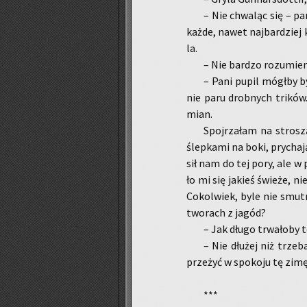
– Nie chwa­ląc się – pa
każde, nawet naj­bar­dziej kr
la.
– Nie bar­dzo ro­zu­m
– Pani pupil mógł­by by
nie paru drob­nych tri­ków. 
mian.
Spoj­rza­łam na stro­szą
ślep­ka­mi na boki, pry­cha
sił nam do tej pory, ale w
ło mi się ja­kieś świe­że, ni
Co­kol­wiek, byle nie smut­
two­rach z jagód?
– Jak długo trwa­ło­by t
– Nie dłu­żej niż trze­
prze­żyć w spo­ko­ju tę zimę
***