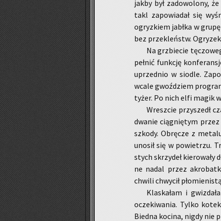
jakby był za­do­wo­lo­ny, 
takl za­po­wia­dał się wy­śm
ogryz­kiem jabł­ka w grupę 
bez prze­kleństw. Ogry­zek 
Na grzbie­cie tę­czo­we
peł­nić funk­cję kon­fe­ran­sj
uprzed­nio w sio­dle. Za­po
wcale gwoź­dziem pro­gra­m
ty­żer. Po nich elfi magik wy­c
Wresz­cie przy­szedł cz
dwa­nie cią­gnię­tym przez
szko­dy. Ob­rę­cze z me­ta­lu
uno­sił się w po­wie­trzu. 
stych skrzy­deł kie­ro­wa­ły 
ne nadal przez akro­bat­ki
chwi­li chwy­cił pło­mie­ni­s
Kla­ska­łam i gwiz­da­ł
ocze­ki­wa­nia. Tylko kotek
Bied­na ko­ci­na, nigdy nie 