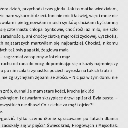
e­ra dzień, przy­cho­dzi czas głodu. Jak to matka wie­dzia­łam,
zie nam wy­kar­mić dzie­ci. Inni nie mieli ła­twiej, więc i mnie nie
cho­wa­łam i pie­lę­gno­wa­łam moich syn­ków, chcia­łam być dumną
się czter­na­stu chło­pa. Syn­ko­wie, choć rośli aż miło, nie szło
rad­no­ścią, ani choć­by ciut­ką mą­dro­ści ży­cio­wej. Łysz­ko­liz,
ych naj­star­szych mar­twi­łam się naj­bar­dziej. Cho­ciaż, ni­ko­mu
a­łych też były ga­gat­ki, że głowa mała.
 za­grzmiał za­to­pio­ny w fo­te­lu mąż.
z ruchu od rana do nocy, do­po­mi­na­jąc się o każdy naj­mniej­szy
o po nim cała trzy­nast­ka po­ciech wy­ro­sła na ta­kich trut­ni.
nie zgrzyt­nę­łam zę­ba­mi ze zło­ści. – Nic już w tym domu nie
ym zrób, durna! Ja mam stare kości, kru­che jak lód.
rzyk­nę­łam i otwar­łam skrzy­pią­ce drzwi spi­żar­ki. Była pusta. –
wszyst­kich nie dbasz! Co z cie­bie za mąż i oj­ciec?!
e.
go­dzić. Tylko czemu dło­nie spra­co­wa­ne po la­tach dba­nia
a­ci­ska­ły się w pię­ści? Świe­co­krad, Pro­go­wąch i Mię­so­hak.