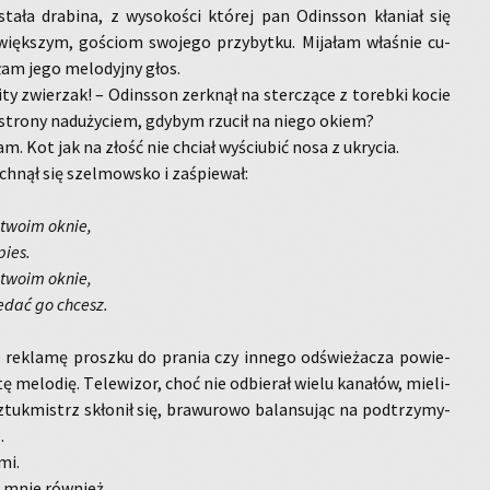
tała dra­bi­na, z wy­so­ko­ści któ­rej pan Od­ins­son kła­niał się
ięk­szym, go­ściom swo­je­go przy­byt­ku. Mi­ja­łam wła­śnie cu­
łam jego me­lo­dyj­ny głos.
ty zwie­rzak! – Od­ins­son zer­k­nął na ster­czą­ce z to­reb­ki kocie
j stro­ny nad­uży­ciem, gdy­bym rzu­cił na niego okiem?
łam. Kot jak na złość nie chciał wy­ściu­bić nosa z ukry­cia.
ch­nął się szel­mow­sko i za­śpie­wał:
 twoim oknie,
pies.
 twoim oknie,
e­dać go chcesz.
re­kla­mę prosz­ku do pra­nia czy in­ne­go od­świe­ża­cza po­wie­
me­lo­dię. Te­le­wi­zor, choć nie od­bie­rał wielu ka­na­łów, mie­li­
tuk­mistrz skło­nił się, bra­wu­ro­wo ba­lan­su­jąc na pod­trzy­my­
.
mi.
, mnie rów­nież.