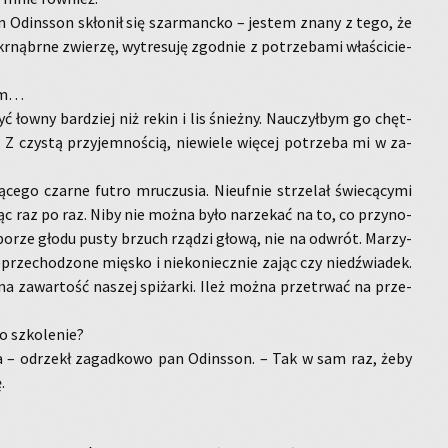
n Od­ins­son skło­nił się szar­manc­ko – je­stem znany z tego, że
nąbr­ne zwie­rzę, wy­tre­su­ję zgod­nie z po­trze­ba­mi wła­ści­cie­
iem…
ć łowny bar­dziej niż rekin i lis śnież­ny. Na­uczył­bym go chęt­
Z czy­stą przy­jem­no­ścią, nie­wie­le wię­cej po­trze­ba mi w za­
­ce­go czar­ne futro mru­czu­sia. Nie­uf­nie strze­lał świe­cą­cy­mi
­jąc raz po raz. Niby nie można było na­rze­kać na to, co przy­no­
 porze głodu pusty brzuch rzą­dzi głową, nie na od­wrót. Ma­rzy­
e­prze­cho­dzo­ne mię­sko i nie­ko­niecz­nie zając czy niedź­wia­dek.
na za­war­tość na­szej spi­żar­ki. Ileż można prze­trwać na prze­
o szko­le­nie?
ba – od­rzekł za­gad­ko­wo pan Od­ins­son. – Tak w sam raz, żeby
.