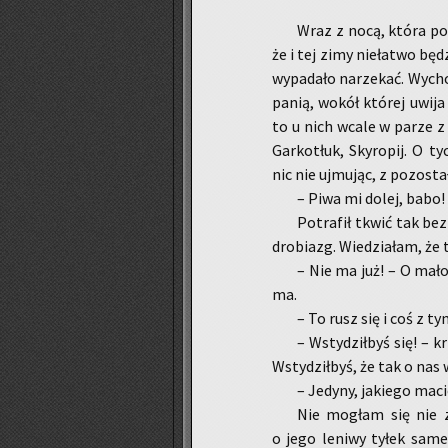
Wraz z nocą, która po­ż
że i tej zimy nie­ła­two bę­d
wy­pa­da­ło na­rze­kać. Wy­
panią, wokół któ­rej uwija 
to u nich wcale w parze z za­
Gar­ko­tłuk, Sky­ro­pij. O t
nic nie uj­mu­jąc, z po­zo­st
– Piwa mi dolej, babo! –
Po­tra­fił tkwić tak be
dro­biazg. Wie­dzia­łam, że t
– Nie ma już! – O mało 
ma.
– To rusz się i coś z t
– Wsty­dził­byś się! – k
Wsty­dził­byś, że tak o nas 
– Je­dy­ny, ja­kie­go maci
Nie mo­głam się nie z
o jego le­ni­wy tyłek same z