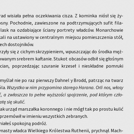
ad wi­sia­ła pełna ocze­ki­wa­nia cisza. Z ko­min­ka niósł się ży­
sny. Po­chod­nie, za­wie­szo­ne na pod­trzy­mu­ją­cych sufit fi­la­
 blask na ozda­bia­ją­ce ścia­ny por­tre­ty wład­ców. Mo­nar­cho­wie
­ka­li na usta­wio­ny w cen­tral­nym miej­scu po­miesz­cze­nia stół,
ech do­stoj­ni­ków.
rzy­ły się z ci­chym skrzy­pie­niem, wpusz­cza­jąc do środ­ka męż­
o­wa­nym sre­brem ka­fta­nie. Stu­kot ob­ca­sów odbił się gło­śnym
n, po­prze­dza­jąc szu­ra­nie krze­seł i nie­skład­ne po­mru­ki
­my­ślał nie po raz pierw­szy Dah­nel y Brodd, pa­trząc na twarz
óla.
Wszyst­ko w nim przy­po­mi­na sta­re­go Ha­ra­na. Orli nos, włosy
ć, a zwłasz­cza to pełne wyż­szo­ści spoj­rze­nie, pod któ­rym czło­
tę się sku­lić.
nak urząd mar­szał­ka ko­ron­ne­go i nie mógł tak po pro­stu kulić
 prze­mó­wił w imie­niu wszyst­kich ze­bra­nych.
a­łeś spo­koj­ną po­dróż.
zy­na­sty wład­ca Wiel­kie­go Kró­le­stwa Ru­the­nii, prych­nął. Mach­