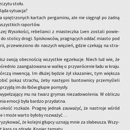
zczy­tu stołu.
lą­da sy­tu­acja?
na spię­trzo­nych kar­tach per­ga­mi­nu, ale nie się­gnął po żadną
szyst­kich ra­por­tów.
j Wy­so­ko­ści, re­be­lian­ci z mia­stecz­ka Lven zo­sta­li po­wie­
j do sto­li­cy drogi. Spi­skow­ców, pra­gną­cych oddać mia­sto pod
rii, prze­wie­zio­no do na­szych wię­zień, gdzie cze­ka­ją na stra­
nisz swoją obec­no­ścią wszyst­kie eg­ze­ku­cje. Niech lud wie, że
­śred­nio za­an­ga­żo­wa­na w walkę o przy­wró­ce­nie ładu w kraju.
r­czą in­wen­cją. Im dłu­żej bę­dzie żył ska­za­niec, tym więk­sza
­bić pokaz stra­chu, żeby na­stęp­ni bun­tow­ni­cy prze­my­śle­li
przyj­dą im do łbów głu­pie po­my­sły.
­peł­za­ją­cy mu na twarz gry­mas nie­za­do­wo­le­nia. W ob­li­czu
nia emo­cji była bar­dzo przy­dat­na.
kość roz­ka­że. Pra­gnę jed­nak za­uwa­żyć, że na­stro­je wśród
sze i może warto by­ło­by roz­wa­żyć…
y­zy­ko­wać, że ko­lej­ni głup­cy uzna­ją mnie za sła­be­usza. Wszy­
t kara za zdra­dę. Ko­niec te­ma­tu.