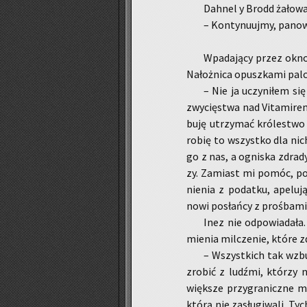
Dah­nel y Brodd ża­ło­wał
– Kon­ty­nu­uj­my, pa­no­
Wpa­da­ją­cy przez okno
Na­łoż­ni­ca opusz­ka­mi pal­
– Nie ja uczy­ni­łem się
zwy­cię­stwa nad Vi­ta­mi­r
bu­ję utrzy­mać kró­le­stwo
robię to wszyst­ko dla nich.
go z nas, a ogni­ska zdra­dy
zy. Za­miast mi pomóc, pod
nie­nia z po­dat­ku, ape­lu­j
nowi po­sła­ńcy z proś­ba­mi
Inez nie od­po­wia­da­ła
mie­nia mil­cze­nie, które z
– Wszyst­kich tak wzbu­
zro­bić z ludź­mi, któ­rzy
więk­sze przy­gra­nicz­ne 
którą nie za­słu­gi­wa­li. Ty