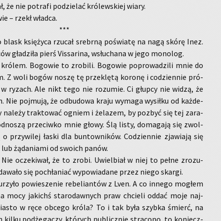
, że nie po­tra­fi po­dzie­lać kró­lew­skiej wiary.
wie – rzekł wład­ca.
***
 blask księ­ży­ca rzu­cał srebr­ną po­świa­tę na nagą skórę Inez.
ców gła­dzi­ła pierś Vis­sa­ri­na, wsłu­cha­na w jego mo­no­log.
 kró­lem. Bo­go­wie to zro­bi­li. Bo­go­wie po­pro­wa­dzi­li mnie do
em. Z woli bogów noszę tę prze­klę­tą ko­ro­nę i co­dzien­nie pró­
 w ry­zach. Ale nikt tego nie ro­zu­mie. Ci głup­cy nie widzą, że
 Nie poj­mu­ją, że od­bu­do­wa kraju wy­ma­ga wy­sił­ku od każ­de­
 na­le­ży trak­to­wać ogniem i że­la­zem, by po­zbyć się tej za­ra­
­no­szą prze­ciw­ko mnie głowy. Ślą listy, do­ma­ga­ją się zwol­
ą o przy­wi­lej łaski dla bun­tow­ni­ków. Co­dzien­nie zja­wiają się
 lub żą­da­nia­mi od swo­ich panów.
. Nie ocze­ki­wał, że to zrobi. Uwiel­biał w niej to pełne zro­zu­
da­wa­ło się po­chła­niać wy­po­wia­da­ne przez niego skar­gi.
rzy­ło po­wie­sze­nie re­be­lian­tów z Lven. A co in­ne­go mo­głem
 na mocy ja­kichś sta­ro­daw­nych praw chcie­li oddać moje naj­
mia­sto w ręce ob­ce­go króla? To i tak była szyb­ka śmierć, na
ch kilku pod­że­ga­czy, któ­rych pu­blicz­nie stra­co­no, to ko­niecz­