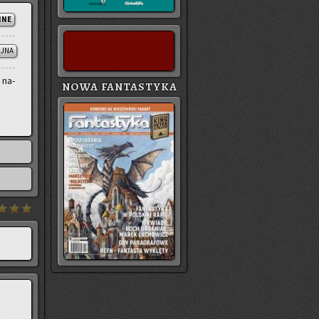
NNE
JNA
 na­
NOWA FANTASTYKA