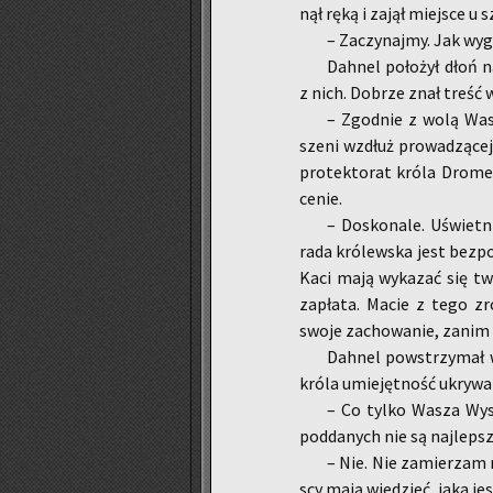
nął ręką i zajął miej­sce u s
– Za­czy­naj­my. Jak wy­g
Dah­nel po­ło­żył dłoń 
z nich. Do­brze znał treść w
– Zgod­nie z wolą Wa­sze
sze­ni wzdłuż pro­wa­dzą­ce
pro­tek­to­rat króla Dro­me­
ce­nie.
– Do­sko­na­le. Uświet­
rada kró­lew­ska jest bez­po
Kaci mają wy­ka­zać się twó
za­pła­ta. Macie z tego zro
swoje za­cho­wa­nie, zanim 
Dah­nel po­wstrzy­mał wy
króla umie­jęt­ność ukry­wa­
– Co tylko Wasza Wy­so­
pod­da­nych nie są naj­lep­
– Nie. Nie za­mie­rzam r
scy mają wie­dzieć, jaka jes