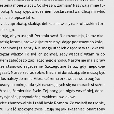
­śle­nia mojej wła­dzy. Co sły­szę w za­mian? Na­zy­wa­ją mnie ty­
spo­tą. Grożą wy­po­wie­dze­niem po­słu­szeń­stwa. Chcą mi wbić
 nich o lep­sze jutro.
a z dez­apro­ba­tą, sku­biąc de­li­kat­nie włosy na kró­lew­skim tor­
 ni­cze­go.
­ru­ją, abym ustą­pił. Per­trak­to­wał. Nie ro­zu­mie­ją, że raz oka­
ąć się la­ta­mi, pro­wo­ku­jąc roz­ru­chy i dając pod­sta­wę do ko­lej­
cze­nio­wej szlach­ty. Nie mogę ufać ich osą­dom w tej kwe­stii.
ię­żar wła­dzy. To był ich po­mysł, żeby wsa­dzić Vi­ta­mi­ra do
a­łem zabić tego za­pi­ja­czo­ne­go gnoj­ka. Mar­twi nie mają praw
sta­no­wić za­gro­że­nie. Szcze­gól­nie teraz, gdy nie­po­ko­je
­ga­sać. Muszę za­ufać sobie. Niech mi do­ra­dza­ją, ale muszą być
 głos na­le­ży do mnie. Głos, któ­re­mu prze­wo­dzi wola bogów.
ści­ły do po­ko­ju okrzy­ki na­wo­łu­ją­cych się na mu­rach straż­ni­
Pro­ste, żoł­nier­skie życie. Tej nocy, jak nigdy wcze­śniej, do­ce­
cy­zyj­no­ści, przy­na­leż­ną zwy­kłe­mu wo­ja­ko­wi.
oj­ciec zbun­to­wał się i zabił króla Ro­ma­ra. Że za­siadł na tro­nie,
u i wieść spo­koj­ne życie. Czuję się jak ska­za­niec, obar­czo­ny