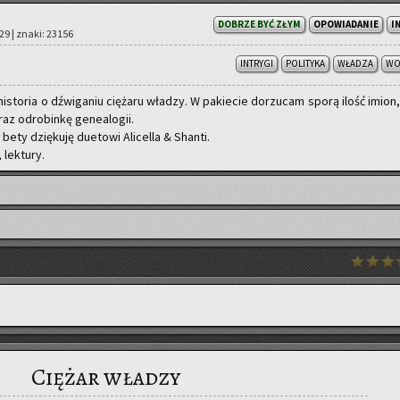
DOBRZE BYĆ ZŁYM
OPOWIADANIE
I
:29 | znaki: 23156
INTRYGI
POLITYKA
WŁADZA
WO
sto­ria o dźwi­ga­niu cię­ża­ru wła­dzy. W pa­kie­cie do­rzu­cam sporą ilość imion,
z odro­bin­kę ge­ne­alo­gii.
bety dzię­ku­ję du­eto­wi Ali­cel­la & Shan­ti.
 lek­tu­ry.
Ciężar władzy