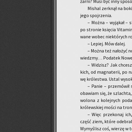
żar­ni? Musi być inny spo­s
Mi­shal zer­k­nął na boki
jego spoj­rze­nia.
– Można – wy­ją­kał – sk
po stro­nie księ­cia Vi­ta­mi
wa­ne wobec nie­któ­rych
– Le­piej. Mów dalej.
– Można też na­ło­żyć 
wiedz­my… Po­da­tek No­we
– Wi­dzisz? Jak chcesz
kich, od ma­gna­te­rii, po n
wę kró­le­stwa. Ustal wy­so
– Panie – prze­mó­wił s
oba­wiam się, że szlach­ta, 
wo­lo­na z ko­lej­nych po­d
kró­lew­skiej mości na tro­n
– Więc prze­ko­naj ich
część ziem, które ode­bra­l
Wy­my­ślisz coś, wie­rzę w t