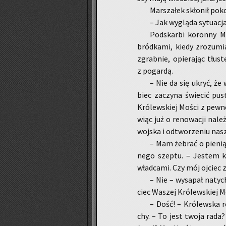
Mar­sza­łek skło­nił po­k
– Jak wy­glą­da sy­tu­acj
Pod­skar­bi ko­ron­ny M
bród­ka­mi, kiedy zro­zu­m
zgrab­nie, opie­ra­jąc tłu­s
z po­gar­dą.
– Nie da się ukryć, że 
biec za­czy­na świe­cić pust
Kró­lew­skiej Mości z pew­no
wiąc już o re­no­wa­cji na­le
woj­ska i od­two­rze­niu na­s
– Mam że­brać o pie­nią­
ne­go szep­tu. – Je­stem k
wład­ca­mi. Czy mój oj­ciec 
– Nie – wy­sa­pał na­tyc
ciec Wa­szej Kró­lew­skiej M
– Dość! – Kró­lew­ska rę
chy. – To jest twoja rada?