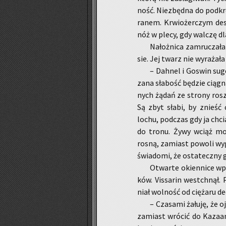
ność. Nie­zbęd­na do pod­kre
ra­nem. Krwio­żer­czym de­
nóż w plecy, gdy wal­czę dla
Na­łoż­ni­ca za­mru­cza­ł
sie. Jej twarz nie wy­ra­ża­ła
– Dah­nel i Go­swin su­ge
za­na sła­bość bę­dzie cią­gn
nych żądań ze stro­ny rosz­
Są zbyt słabi, by znieść c
lochu, pod­czas gdy ja chci
do tronu. Żywy wciąż może 
rosną, za­miast po­wo­li wy
świa­do­mi, że osta­tecz­ny
Otwar­te okien­ni­ce wpu­
ków. Vis­sa­rin wes­tchnął. 
niał wol­ność od cię­ża­ru de­
– Cza­sa­mi ża­łu­ję, że 
za­miast wró­cić do Ka­za­an