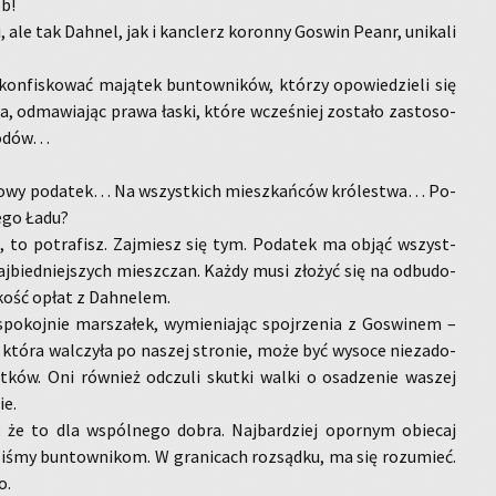
ób!
, ale tak Dah­nel, jak i kanc­lerz ko­ron­ny Go­swin Peanr, uni­ka­li
on­fi­sko­wać ma­ją­tek bun­tow­ni­ków, któ­rzy opo­wie­dzie­li się
­ra, od­ma­wia­jąc prawa łaski, które wcze­śniej zo­sta­ło za­sto­so­
 rodów…
nowy po­da­tek… Na wszyst­kich miesz­kań­ców kró­le­stwa… Po­
­go Ładu?
, to po­tra­fisz. Zaj­miesz się tym. Po­da­tek ma objąć wszyst­
aj­bied­niej­szych miesz­czan. Każdy musi zło­żyć się na od­bu­do­
­kość opłat z Dah­ne­lem.
po­koj­nie mar­sza­łek, wy­mie­nia­jąc spoj­rze­nia z Go­swi­nem –
która wal­czy­ła po na­szej stro­nie, może być wy­so­ce nie­za­do­
at­ków. Oni rów­nież od­czu­li skut­ki walki o osa­dze­nie wa­szej
ie.
, że to dla wspól­ne­go dobra. Naj­bar­dziej opor­nym obie­caj
i­śmy bun­tow­ni­kom. W gra­nicach roz­sąd­ku, ma się ro­zu­mieć.
o.