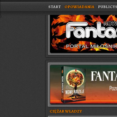
START
OPOWIADANIA
PUBLICY
}
CIĘŻAR WŁADZY