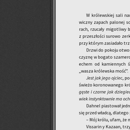
W kró­lew­skiej sali nar
wicz­ny za­pach pa­lo­nej so
rach, rzu­ca­ły mi­go­tli­wy
z prze­szło­ści su­ro­wo zer
przy któ­rym za­sia­da­ło trz
Drzwi do po­ko­ju otwo­
czy­znę w bo­ga­to sza­me­r
echem od ka­mien­nych ścia
„wasza kró­lew­ska mość”.
Jest jak jego oj­ciec
, po
świe­żo ko­ro­no­wa­ne­go kr
gęste i czar­ne jak dzie­gie
wiek in­stynk­tow­nie ma ocho­
Dah­nel pia­sto­wał jed­
się przed wład­cą, dla­te­go
– Mój królu, ufam, że mi
Vis­sa­rin y Ka­za­an, tr