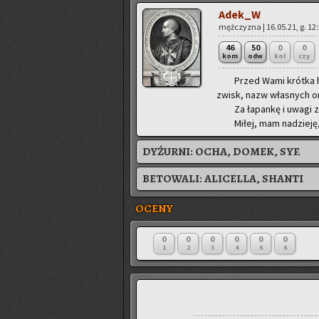
Adek_W
męż­czy­zna | 16.05.21, g. 12
46
50
0
0
kom
odw
kol
czy
Przed Wami krót­ka hi­
zwisk, nazw wła­snych ora
Za ła­pan­kę i uwagi z 
Miłej, mam na­dzie­ję,
DYŻURNI:
OCHA, DOMEK, SYF.
BETOWALI:
ALICELLA
,
SHANTI
OCENY
0
0
0
0
0
0
1
2
3
4
5
6