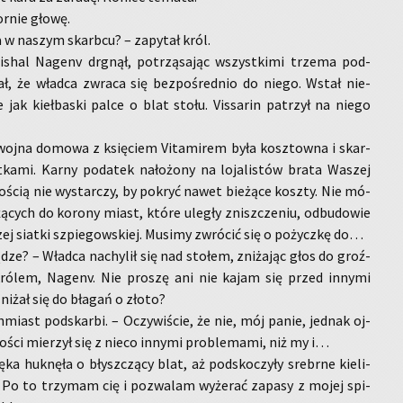
or­nie głowę.
a w na­szym skarb­cu? – za­py­tał król.
i­shal Na­genv drgnął, po­trzą­sa­jąc wszyst­ki­mi trze­ma pod­
iał, że wład­ca zwra­ca się bez­po­śred­nio do niego. Wstał nie­
te jak kieł­ba­ski palce o blat stołu. Vis­sa­rin pa­trzył na niego
wojna do­mo­wa z księ­ciem Vi­ta­mi­rem była kosz­tow­na i skar­
­ka­mi. Karny po­da­tek na­ło­żo­ny na lo­ja­li­stów brata Wa­szej
­ścią nie wy­star­czy, by po­kryć nawet bie­żą­ce kosz­ty. Nie mó­
­żą­cych do ko­ro­ny miast, które ule­gły znisz­cze­niu, od­bu­do­wie
zej siat­ki szpie­gow­skiej. Mu­si­my zwró­cić się o po­życz­kę do…
dze? – Wład­ca na­chy­lił się nad sto­łem, zni­ża­jąc głos do groź­
ró­lem, Na­genv. Nie pro­szę ani nie kajam się przed in­ny­mi
zni­żał się do bła­gań o złoto?
h­miast pod­skar­bi. – Oczy­wi­ście, że nie, mój panie, jed­nak oj­
ości mie­rzył się z nieco in­ny­mi pro­ble­ma­mi, niż my i…
ka huk­nę­ła o błysz­czą­cy blat, aż pod­sko­czy­ły srebr­ne kie­li­
 Po to trzy­mam cię i po­zwa­lam wy­że­rać za­pa­sy z mojej spi­