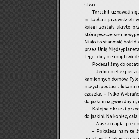
stwo.
Tart­thi­li uzna­wa­li się
ni ka­pła­ni prze­wi­dzie­l
księ­gi zo­sta­ły ukry­te pr
która jesz­cze się nie wy­peł
Miało to sta­no­wić hołd dla
przez Unię Mię­dzy­pla­ne­ta
tego obcy nie mogli wie­dz
Po­de­szli­śmy do ostat­n
– Jedno nie­bez­piecz­ne
ka­mien­nych domów. Tyle śm
ma­łych po­sta­ci z łu­ka­mi i
czasz­ka. – Tylko Wy­brań­c
do ja­ski­ni na gwiezd­nym,
Ko­lej­ne ob­raz­ki prze
do ja­ski­ni. Na ko­niec, cał
– Wasza magia, po­ko­n
– Po­ka­żesz nam te świ
w nich jest. Cie­ka­wią mnie 