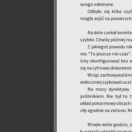
wrogo ode­bra­ne.
Od­by­ło się kilka szyb
mogła zejść na po­wierzch­
Na dole cze­kał ko­mi­te
szyb­ko. Chwi­lę póź­niej roz
Z ja­kie­goś po­wo­du ni
nia: “To jesz­cze nie czas”. 
śmy skon­fi­gu­ro­wać bez wy
się na cy­fro­wej do­ku­men­ta
Wciąż za­cho­wy­wa­li­śmy 
wi­docz­niej szy­ko­wa­li uczt
Na mocy dy­rek­ty­wy 
prób­ni­kiem. Nie był to t
układ po­kar­mo­wy ob­cych 
ci­ły zgod­nie na zie­lo­no. N
Mi­nę­ło wiele go­dzin, 
ły na­strój udzie­lił się wszy