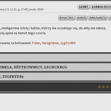
SZORT
SCIENCE-FICT
­wa | 21.11.21, g. 17:45 | znaki: 9539
BOGACTWO
HUMOR
INNA PLANETA
O
in­te­li­gent­ne isto­ty i lu­dzie, któ­rzy nie oszu­ku­jąc się, do elity nie na­le­żą.
ej opi­nii na temat tego szor­ta.
o­wa­nia za be­to­wa­nie:
Folan
,
Ha­ra­gi­ta­nai
,
zyg­fry­d89
FINKLA, UŻYTKOWNICY, LECHCKROL
I
,
ZYGFRYD89