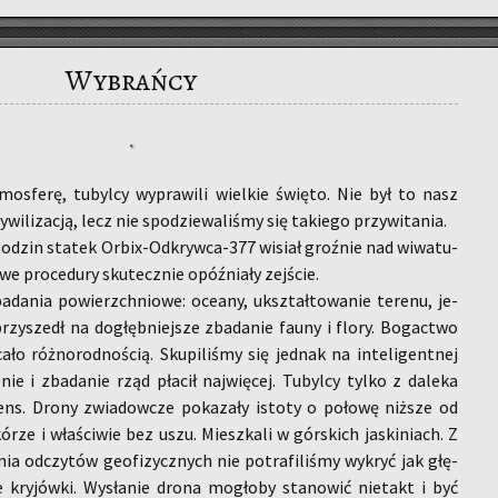
Wybrańcy
mos­fe­rę, tu­byl­cy wy­pra­wi­li wiel­kie świę­to. Nie był to nasz
i­li­za­cją, lecz nie spo­dzie­wa­li­śmy się ta­kie­go przy­wi­ta­nia.
­dzin sta­tek Or­bix-Od­kryw­ca-377 wi­siał groź­nie nad wi­wa­tu­
e pro­ce­du­ry sku­tecz­nie opóź­nia­ły zej­ście.
ba­da­nia po­wierzch­nio­we: oce­any, ukształ­to­wa­nie te­re­nu, je­
rzy­szedł na do­głęb­niej­sze zba­da­nie fauny i flory. Bo­gac­two
a­ło róż­no­rod­no­ścią. Sku­pi­li­śmy się jed­nak na in­te­li­gent­nej
­nie i zba­da­nie rząd pła­cił naj­wię­cej. Tu­byl­cy tylko z da­le­ka
ens. Drony zwia­dow­cze po­ka­za­ły isto­ty o po­ło­wę niż­sze od
ó­rze i wła­ści­wie bez uszu. Miesz­ka­li w gór­skich ja­ski­niach. Z
ia od­czy­tów geo­fi­zycz­nych nie po­tra­fi­li­śmy wy­kryć jak głę­
e kry­jów­ki. Wy­sła­nie drona mo­gło­by sta­no­wić nie­takt i być