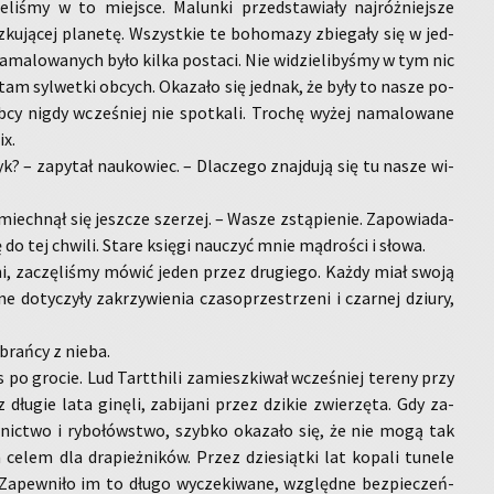
­li­śmy w to miej­sce. Ma­lun­ki przed­sta­wia­ły naj­róż­niej­sze
ku­ją­cej pla­ne­tę. Wszyst­kie te bo­ho­ma­zy zbie­ga­ły się w jed­
a­ma­lo­wa­nych było kilka po­sta­ci. Nie wi­dzie­li­by­śmy w tym nic
 tam syl­wet­ki ob­cych. Oka­za­ło się jed­nak, że były to nasze po­
obcy nigdy wcze­śniej nie spo­tka­li. Tro­chę wyżej na­ma­lo­wa­ne
ix.
 – za­py­tał na­uko­wiec. – Dla­cze­go znaj­du­ją się tu nasze wi­
iech­nął się jesz­cze sze­rzej. – Wasze zstą­pie­nie. Za­po­wia­da­
 do tej chwi­li. Stare księ­gi na­uczyć mnie mą­dro­ści i słowa.
a­ni, za­czę­li­śmy mówić jeden przez dru­gie­go. Każdy miał swoją
o­ty­czy­ły za­krzy­wie­nia cza­so­prze­strze­ni i czar­nej dziu­ry,
brań­cy z nieba.
 po gro­cie. Lud Tart­thi­li za­miesz­ki­wał wcze­śniej te­re­ny przy
u­gie lata gi­nę­li, za­bi­ja­ni przez dzi­kie zwie­rzę­ta. Gdy za­
l­nic­two i ry­bo­łów­stwo, szyb­ko oka­za­ło się, że nie mogą tak
celem dla dra­pież­ni­ków. Przez dzie­siąt­ki lat ko­pa­li tu­ne­le
a­pew­ni­ło im to długo wy­cze­ki­wa­ne, względ­ne bez­pie­czeń­