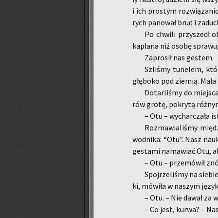
i ich pro­stym roz­wią­za­nio
rych pa­no­wał brud i za­duc
Po chwi­li przy­szedł ob
ka­pła­na niż osobę spra­wu­j
Za­pro­sił nas ge­stem.
Szli­śmy tu­ne­lem, któr
głę­bo­ko pod zie­mią. Mała i
Do­tar­li­śmy do miej­sc
rów grotę, po­kry­tą róż­ny­
– Otu – wy­char­cza­ła i
Roz­ma­wia­li­śmy mię
wod­ni­ka: “Otu”. Nasz na­uk
ge­sta­mi na­ma­wiać Otu, ab
– Otu – prze­mó­wił znó
Spoj­rze­li­śmy na sie­b
ki, mó­wi­ła w na­szym ję­zy­
– Otu. – Nie dawał za wy
– Co jest, kurwa? – Nasz