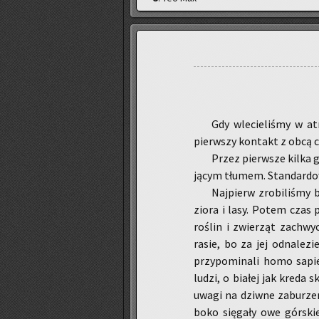
Gdy wle­cie­li­śmy w at­
pierw­szy kon­takt z obcą cy­w
Przez pierw­sze kilka go
ją­cym tłu­mem. Stan­dar­do­w
Naj­pierw zro­bi­li­śmy 
zio­ra i lasy. Potem czas p
ro­ślin i zwie­rząt za­chwy­c
rasie, bo za jej od­na­le­zie
przy­po­mi­na­li homo sa­pi
ludzi, o bia­łej jak kreda sk
uwagi na dziw­ne za­bu­rze­n
bo­ko się­ga­ły owe gór­ski