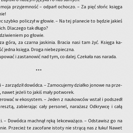
 moja przy­jem­ność – od­parł ocho­czo. – Za pięć słońc księ­ga
nie!
 szyb­ko po­li­czył w gło­wie. – Na tej pla­ne­cie to bę­dzie ja­kieś
ch. Dla­cze­go tak długo?
dzi­wie­niem po gło­wie.
sza góra, za czar­na ja­ski­nia. Bra­cia nasi tam żyć. Księ­ga ka­
ść jedna księ­ga. Droga nie­bez­piecz­na.
u­po­wać i za­sta­no­wić nad tym, co dalej. Cze­ka­ła nas na­ra­da.
***
mi – za­rzą­dził do­wód­ca. – Za­mo­cu­je­my dział­ko jo­no­we na prze­
, nawet je­że­li to jakiś mały po­two­rek.
ge­ro­wać w eko­sys­tem. – Jeden z na­ukow­ców wstał i pod­szedł
sz­tą, za­bie­ra­jąc cały per­so­nel, na­ra­żasz Od­kryw­cę i całą
zi. – Do­wód­ca mach­nął ręką lek­ce­wa­żą­co. – Od­sta­wisz go na
­nie. Prze­cież te za­co­fa­ne isto­ty nie strą­cą nas z łuku! Nawet