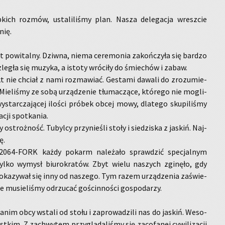
­kich roz­mów, usta­li­li­śmy plan. Nasza de­le­ga­cja wresz­cie
nię.
t po­wi­tal­ny. Dziw­na, niema ce­re­mo­nia za­koń­czy­ła się bar­dzo
­le­gła się mu­zy­ka, a isto­ty wró­ci­ły do śmie­chów i zabaw.
kt nie chciał z nami roz­ma­wiać. Ge­sta­mi da­wa­li do zro­zu­mie­
Mie­li­śmy ze sobą urzą­dze­nie tłu­ma­czą­ce, któ­re­go nie mo­gli­
­star­cza­ją­cej ilo­ści pró­bek obcej mowy, dla­te­go sku­pi­li­śmy
­cji spo­tka­nia.
ostroż­ność. Tu­byl­cy przy­nie­śli stoły i sie­dzi­ska z ja­skiń. Naj­
ę.
2064-FORK każdy po­karm na­le­ża­ło spraw­dzić spe­cjal­nym
ylko wy­mysł biu­ro­kra­tów. Zbyt wielu na­szych zgi­nę­ło, gdy
oka­zy­wał się inny od na­sze­go. Tym razem urzą­dze­nia za­świe­
ie mu­sie­li­śmy od­rzu­cać go­ścin­no­ści go­spo­da­rzy.
zanim obcy wsta­li od stołu i za­pro­wa­dzi­li nas do ja­skiń. We­so­
st­kim. Z za­chwy­tem przy­glą­da­li­śmy się za­co­fa­nej cy­wi­li­za­cji