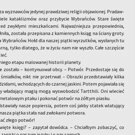
 za wy­znaw­ców je­dy­nej praw­dzi­wej re­li­gii ob­ja­wio­nej. Pra­daw­
i wiele ka­ta­kli­zmów oraz przy­by­cie Wy­brań­ców. Stare świę­te
zed zwy­kły­mi miesz­kań­ca­mi. Naj­waż­niej­sza prze­po­wied­nia,
­ni­ła, zo­sta­ła prze­pi­sa­na z ka­mien­nych ksiąg na ścia­ny groty.
 Wy­brań­ców. Hołd dla na­szej piąt­ki wy­rzut­ków, wy­sła­nych tu
r­ną, tylko dla­te­go, że w życiu nam nie wy­szło. Całe szczę­ście
ieć.
ie­go etapu ma­lo­wa­nej hi­sto­rii pla­ne­ty.
 zo­sta­ło – kon­ty­nu­ował obcy. – Po­twór. Prze­do­sta­je się do
iał­ków, nikt nie prze­trwał. – Ob­raz­ki przed­sta­wia­ły kilka
 dzi­da­mi, wcho­dzą­cych do czar­nej ja­ski­ni. Potem po­ja­wia­ła się
y wła­da­ją­cy magią mogą wy­swo­bo­dzić Tart­thi­li. Oni wle­cieć
 me­ta­lo­wym ptaku i po­ko­nać po­twór na żół­tym pia­sku.
d­sta­wia­ły nasze po­pier­sia, potem coś jakby sta­tek wla­tu­ją­cy
a nasza piąt­ka stała nad zwło­ka­mi po­two­ra.
ać złego po­twór!
ę­te księ­gi? – za­py­tał do­wód­ca. – Chciał­bym zo­ba­czyć, co
za­pi­ski o na­szym ję­zy­ku i o nas sa­mych.