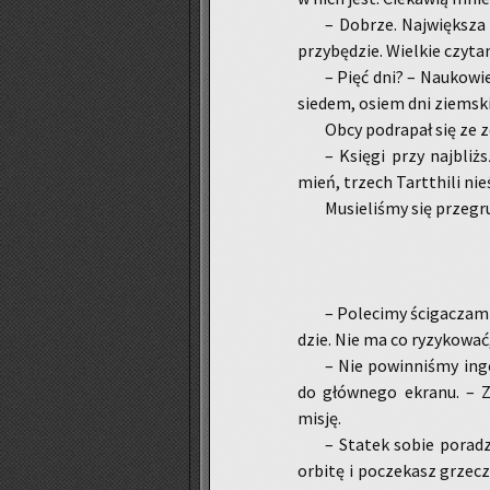
– Do­brze. Naj­więk­sza
przy­bę­dzie. Wiel­kie czy­ta­
– Pięć dni? – Na­uko­wiec
sie­dem, osiem dni ziem­ski
Obcy po­dra­pał się ze z
– Księ­gi przy naj­bliż­
mień, trzech Tart­thi­li nie
Mu­sie­li­śmy się prze­gr
– Po­le­ci­my ści­ga­cza­
dzie. Nie ma co ry­zy­ko­wać
– Nie po­win­ni­śmy in­
do głów­ne­go ekra­nu. – Zre
misję.
– Sta­tek sobie po­ra­d
or­bi­tę i po­cze­kasz grzecz