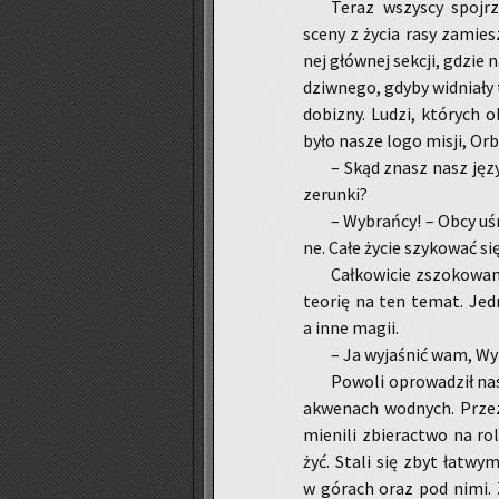
Teraz wszy­scy spoj­rze
sceny z życia rasy za­miesz­
nej głów­nej sek­cji, gdzie n
dziw­ne­go, gdyby wid­nia­ły
do­bi­zny. Ludzi, któ­rych 
było nasze logo misji, Orb
– Skąd znasz nasz język?
ze­run­ki?
– Wy­brań­cy! – Obcy uśm
ne. Całe życie szy­ko­wać się
Cał­ko­wi­cie zszo­ko­w
teo­rię na ten temat. Jedne d
a inne magii.
– Ja wy­ja­śnić wam, Wy­
Po­wo­li opro­wa­dził nas
akwe­nach wod­nych. Przez dł
mie­ni­li zbie­rac­two na ro
żyć. Stali się zbyt ła­twym 
w gó­rach oraz pod nimi. Z