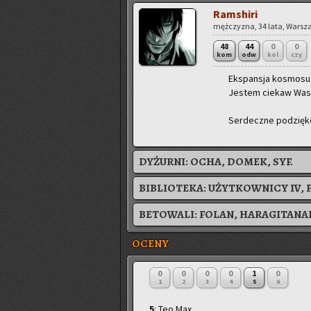
Ram­shi­ri
męż­czy­zna, 34 lata, War­sza
48
44
0
0
kom
odw
kol
czy
Eks­pan­sja ko­smo­su, 
Je­stem cie­kaw Wa­sz
Ser­decz­ne po­dzię­k
DYŻURNI:
OCHA, DOMEK, SYF.
BIBLIOTEKA:
UŻYTKOWNICY IV, 
BETOWALI:
FOLAN
,
HARAGITANA
OCENY
0
0
0
0
1
0
1
2
3
4
5
6
5
: Teo Max