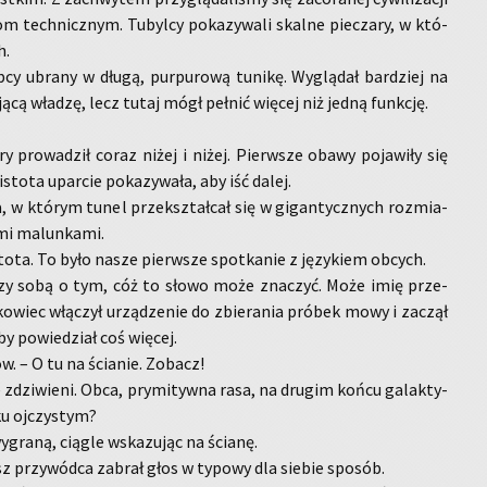
m tech­nicz­nym. Tu­byl­cy po­ka­zy­wa­li skal­ne pie­cza­ry, w któ­
h.
cy ubra­ny w długą, pur­pu­ro­wą tu­ni­kę. Wy­glą­dał bar­dziej na
ą­cą wła­dzę, lecz tutaj mógł peł­nić wię­cej niż jedną funk­cję.
y pro­wa­dził coraz niżej i niżej. Pierw­sze obawy po­ja­wi­ły się
sto­ta upar­cie po­ka­zy­wa­ła, aby iść dalej.
a, w któ­rym tunel prze­kształ­cał się w gi­gan­tycz­nych roz­mia­
mi ma­lun­ka­mi.
sto­ta. To było nasze pierw­sze spo­tka­nie z ję­zy­kiem ob­cych.
­dzy sobą o tym, cóż to słowo może zna­czyć. Może imię prze­
o­wiec włą­czył urzą­dze­nie do zbie­ra­nia pró­bek mowy i za­czął
y po­wie­dział coś wię­cej.
w. – O tu na ścia­nie. Zo­bacz!
ie zdzi­wie­ni. Obca, pry­mi­tyw­na rasa, na dru­gim końcu ga­lak­ty­
ku oj­czy­stym?
­gra­ną, cią­gle wska­zu­jąc na ścia­nę.
 przy­wód­ca za­brał głos w ty­po­wy dla sie­bie spo­sób.