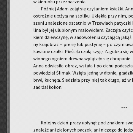
w kie­run­ku prze­zna­cze­nia.
Póź­niej Adam zajął się czy­ta­niem książ­ki. Ann
ostroż­nie uło­ży­ła na sto­li­ku. Uklę­kła przy nim, pod
sze­ni zna­le­zio­ne ostat­nio w Trze­wiach pa­tycz­
li­na był jej ulu­bio­nym ma­lo­wi­dłem. Za­czę­ła czy­ś
kiem dziew­czy­nę, w za­do­wo­le­niu czy­ta­ją­cą jakąś
ny kra­jo­braz – pre­rię lub pu­sty­nię – po czym uwagę
ka­wio­ne czuł­ki. Pie­ści­ła czułą szyję. Za­gu­bi­ła się w
wio­ne­go ogniem drew­na wplą­ta­ło się chra­pa­nie –
Anna od­wie­si­ła obraz, wsta­ła i po cichu po­de­szł
po­wie­dział Śli­mak. Wzię­ła jedną w dło­nie, gła­dzi­ł
brwi, kuc­nę­ła. Sie­dzia­ła przy niej tak długo, aż w k
za­drżał kokon.
***
Ko­lej­ny dzień pracy upły­nął pod zna­kiem swo­
zna­leźć ani zie­lo­nych pa­czek, ani ni­cze­go do je­dze