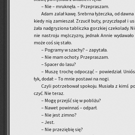
– Nie – mruk­nę­ła. – Prze­pra­szam.
Adam zalał kawę. Srebr­na ły­żecz­ka, od dawna n
kiedy nią za­mie­szał. Zrzu­cił buty, przy­czła­pał i 
ża­ła nad­gry­zio­na ta­blicz­ka gorz­kiej cze­ko­la­dy. N
nie na­stro­ju męż­czy­zny, jed­nak Annie wy­da­wa
może coś się stało.
– Po­gra­my w sza­chy? – za­py­ta­ła.
– Nie mam ocho­ty. Prze­pra­szam.
– Spa­cer do lasu?
– Muszę tro­chę od­po­cząć – po­wie­dział. Unió
łyk, dodał: – To mnie po­sta­wi na nogi.
Czyli po­trze­bo­wał spo­ko­ju. Mu­sia­ła z kimś 
czyć. Nie teraz.
– Mogę przejść się w po­bli­żu?
– Nawet po­win­naś – od­parł.
– Nie jest zimno?
– Jest.
– Nie prze­zię­bię się?