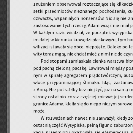
znu­że­niem ob­ser­wo­wał roz­ta­cza­ją­ce się kil­ka­
setki przed­mio­tów nie­zna­ne­go po­cho­dze­nia, cu­da
dzi­wactw, wspa­nia­łych non­sen­sów. Nic się nie zmi
za­sto­so­wa­nie tych rze­czy, Adam wciąż nie miał po
W każ­dym razie wie­dział, że po­czą­tek wy­sy­pi­ska 
im dalej w kie­run­ku kra­wę­dzi pła­sko­wy­żu, tym bar
wi­li­za­cji sta­wa­ły się obce, nie­po­ję­te. Da­le­ko p
wi­ty teraz mgłą, nie chciał mieć z nimi nic do czy­ni
Pod sto­pa­mi za­mla­ska­ła cien­ka war­stwa błot
pod pachą zie­lo­ną pacz­kę. La­wi­ro­wał mię­dzy po­
nym w spi­ra­lę agre­ga­tem prą­do­twór­czym, au­to­n
wło­ce przy­po­mi­na­ją­cej śli­ma­ka. Idąc, za­sta­n
z Anną. Nie po­tra­fił­by bez niej żyć, już na samą my
stro­ny ostat­nio coraz czę­ściej mie­wał jej ser­dec
gra­ni­ce Adama, kle­iła się do niego ni­czym su­ro­we c
może.
W roz­wa­ża­niach nawet nie za­uwa­żył, kiedy zo­
ostat­nią część Wy­sy­pi­ska, pełną figur o za­bu­rzo­ne
ka­cja przed­mio­tu oka­zy­wa­ła się efe­me­rycz­na 