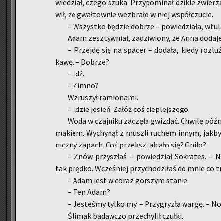
wie­dział, czego szuka. Przy­po­mi­nał dzi­kie zwie­rz
wił, że gwał­tow­nie wez­bra­ło w niej współ­czu­cie.
– Wszyst­ko bę­dzie do­brze – po­wie­dzia­ła, wtu­l
Adam ze­sztyw­niał, za­dzi­wio­ny, że Anna do­da­j
– Przej­dę się na spa­cer – do­da­ła, kiedy roz­luź
kawę. – Do­brze?
– Idź.
– Zimno?
Wzru­szył ra­mio­na­mi.
– Idzie je­sień. Załóż coś cie­plej­sze­go.
Woda w czaj­ni­ku za­czę­ła gwiz­dać. Chwi­lę póź­
ma­kiem. Wy­chy­nął z musz­li ru­chem innym, jakby z
nicz­ny za­pach. Coś prze­kształ­ca­ło się? Gniło?
– Znów przy­szłaś – po­wie­dział So­kra­tes. – Ni
tak pręd­ko. Wcze­śniej przy­cho­dzi­łaś do mnie co tr
– Adam jest w coraz gor­szym sta­nie.
– Ten Adam?
– Je­ste­śmy tylko my. – Przy­gry­zła wargę. – No 
Śli­mak ba­daw­czo prze­chy­lił czuł­ki.