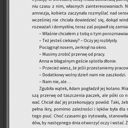
niu czasu z nim, wła­snych za­in­te­re­so­wa­niach. N
amne­zja, ko­bie­ta za­czy­na­ła roz­my­ślać nad sen­
wcze­śniej nie chcia­ła do­wie­dzieć się, dokąd winda
roz­wa­żań i do­my­słów, teraz zaś po­ja­wił się za­miar 
– Wła­śnie chcia­łem z tobą o tym po­roz­ma­wiać
– Też je­steś cie­ka­wy? – Oczy jej roz­bły­sły.
Po­cią­gnął nosem, zer­k­nął na okno.
– Mu­si­my zro­bić prze­rwę od pracy.
Anna w bła­gal­nym ge­ście splo­tła dło­nie.
– Prze­cież wiesz, że jeśli prze­sta­nie­my pra­co
– Do­dat­ko­wy wolny dzień nam nie za­szko­dzi.
– Nam nie, ale…
Zgu­bi­ła wątek, Adam po­gła­dził jej ko­la­no. Mi
szą prze­rwę od tasz­cze­nia pa­czek, ale póki co nie
wać. Chciał dać jej prze­ko­nu­ją­cy powód. Taki, żeb
pełna ikry, po­mi­mo za­leż­no­ści i lęków była dl
tego psuć. Choć cza­sa­mi go iry­to­wa­ła, sta­no­wi­ła
dów, by na­stęp­ne­go dnia otwo­rzyć oczy i wstać. Ża­