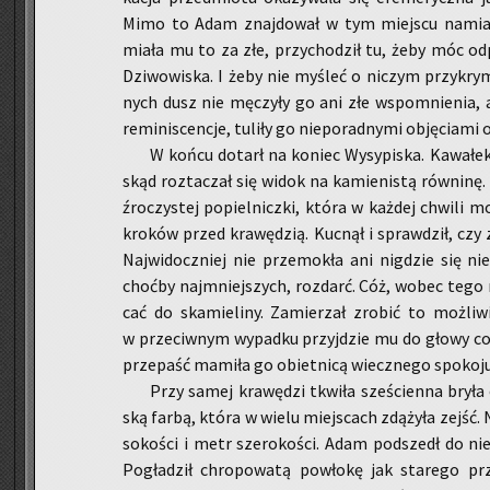
Mimo to Adam znaj­do­wał w tym miej­scu na­miast
miała mu to za złe, przy­cho­dził tu, żeby móc od­po
Dzi­wo­wi­ska. I żeby nie my­śleć o ni­czym przy­krym
nych dusz nie mę­czy­ły go ani złe wspo­mnie­nia, an
re­mi­ni­scen­cje, tu­li­ły go nie­po­rad­ny­mi ob­ję­cia­mi 
W końcu do­tarł na ko­niec Wy­sy­pi­ska. Ka­wa­łe
skąd roz­ta­czał się widok na ka­mie­ni­stą rów­ni­nę
źro­czy­stej po­piel­nicz­ki, która w każ­dej chwi­li
kro­ków przed kra­wę­dzią. Kuc­nął i spraw­dził, czy 
Naj­wi­docz­niej nie prze­mo­kła ani ni­g­dzie się n
choć­by naj­mniej­szych, roz­darć. Cóż, wobec tego na
cać do ska­mie­li­ny. Za­mie­rzał zro­bić to moż­li­
w prze­ciw­nym wy­pad­ku przyj­dzie mu do głowy coś 
prze­paść ma­mi­ła go obiet­ni­cą wiecz­ne­go spo­ko­ju
Przy samej kra­wę­dzi tkwi­ła sze­ścien­na bryła 
ską farbą, która w wielu miej­scach zdą­ży­ła zejść. N
so­ko­ści i metr sze­ro­ko­ści. Adam pod­szedł do nie
Po­gła­dził chro­po­wa­tą po­wło­kę jak sta­re­go prz