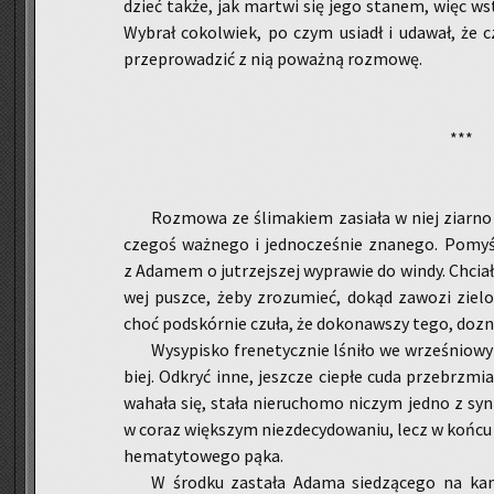
dzieć także, jak mar­twi się jego sta­nem, więc wsta
Wy­brał co­kol­wiek, po czym usiadł i uda­wał, że 
prze­pro­wa­dzić z nią po­waż­ną roz­mo­wę.
***
Roz­mo­wa ze śli­ma­kiem za­sia­ła w niej ziar­no 
cze­goś waż­ne­go i jed­no­cze­śnie zna­ne­go. Po­my­
z Ada­mem o ju­trzej­szej wy­pra­wie do windy. Chcia­ła
wej pusz­ce, żeby zro­zu­mieć, dokąd za­wo­zi zie­lo
choć pod­skór­nie czuła, że do­ko­naw­szy tego, dozna
Wy­sy­pi­sko fre­ne­tycz­nie lśni­ło we wrze­śnio­w
biej. Od­kryć inne, jesz­cze cie­płe cuda prze­brzmia
wa­ha­ła się, stała nie­ru­cho­mo ni­czym jedno z syn­
w coraz więk­szym nie­zde­cy­do­wa­niu, lecz w końcu 
he­ma­ty­to­we­go pąka.
W środ­ku za­sta­ła Adama sie­dzą­ce­go na ka­na