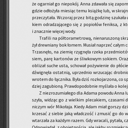
że ogar­niał go nie­po­kój. Anna zda­wa­ła się za­po­m
gdzie odło­ży­ła mie­siąc temu książ­kę lub, w skraj­
prze­czy­ta­ła. Wczo­raj przez bitą go­dzi­nę szu­ka­ła 
kiem od­ra­dza­ją­ce­go się z po­pio­łów fe­nik­sa, z kt
i znacz­nie wię­cej wody.
Tra­fi­li na pół­to­ra­me­tro­wą, nie­na­ru­szo­ną 
żył drew­nia­ny bok łomem. Mu­siał na­przeć całym cię
Trza­snę­ło, na zie­mię rzy­gnę­ła rzeka przed­mio­tów
siem, parę kar­to­nów ze śliw­ko­wym so­kiem. Oraz
ob­li­zał suche usta, scho­wał po­ży­wie­nie do płó­c
dźwi­gnę­ła ostat­nią, uprzed­nio wrzu­ca­jąc drob­ni­
wro­tem do łącz­ni­ka. Była dziś roz­ko­ja­rzo­na, co sp
dziej za­gu­bio­ną. Praw­do­po­dob­nie my­śla­ła o ko­lej
Z nie­zro­zu­mia­łe­go dla Adama po­wo­du Anna lu­
szy­ła, wi­dząc go z wiel­kim ple­ca­kiem, cza­sa­mi d
ni­czym wór Mi­ko­ła­ja. Kiedy Adam miał gor­szy dzień
krze­sać z sie­bie jaką wład­czość i zmu­sić go do w
wta­rza­ła za każ­dym razem. Gdy wra­ca­li, py­ta­ła, cz
Od­po­wia­dał, z obo­jęt­no­ścią, ale jakby roz­mięk­c