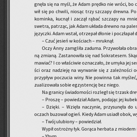
gnę­ła się na myśl, że Adam pręd­ko nie wróci, bo ch
wił się po chwi­li, nio­sąc trzy szcza­py drew­na. Po 
ko­min­ka, kuc­nął i za­czął rąbać szcza­py na mniej­
swe­tra, pa­trząc, jak Adam ukła­da drew­no na pa­le­n
ję­zycz­ki. Adam wstał, otrze­pał dło­nie i po­czła­pał 
– Czuć je­sień w ko­ściach – mruk­nął.
Oczy Anny za­mgli­ła za­du­ma. Przy­wo­ła­ła obraz
ną zmia­ną. Za­sta­no­wi­ła się nad So­kra­te­sem. Ską
ma­wiać? I co wła­ści­wie ozna­cza­ło, że umyka jej se
ści oraz na­dzie­ję na wy­rwa­nie się z za­leż­no­ści
przy­pływ po­czu­cia winy. Nie po­win­na tak my­śleć,
zu­ali­zo­wa­ła sobie eg­zy­sten­cję bez niego.
Na gra­ni­cy świa­do­mo­ści roz­legł się trzask dre
– Pro­szę – po­wie­dział Adam, po­da­jąc jej kubek
– Dzię­ki. – Wzię­ła na­czy­nie, przy­su­nę­ła do
oczach bu­zo­wał ogień. Kiedy Adam usiadł obok, wy­o
– Twój ulu­bio­ny – po­wie­dział.
Wypił ostroż­ny łyk. Go­rą­ca her­ba­ta z mio­dem i
– Yhym.