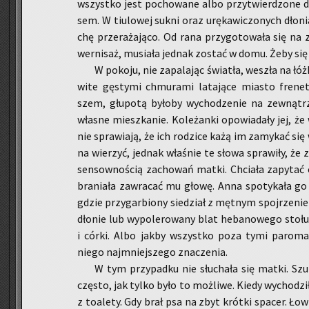
wszyst­ko jest po­cho­wa­ne albo przy­twier­dzo­ne d
sem. W tiu­lo­wej sukni oraz urę­ka­wi­czo­nych dło­ni
chę prze­ra­ża­ją­co. Od rana przy­go­to­wa­ła się na
wer­ni­saż, mu­sia­ła jed­nak zo­stać w domu. Żeby się
W po­ko­ju, nie za­pa­la­jąc świa­tła, we­szła na ł
wi­te gę­sty­mi chmu­ra­mi la­ta­ją­ce mia­sto fre­ne­t
szem, głu­po­tą by­ło­by wy­cho­dze­nie na ze­wnątr
wła­sne miesz­ka­nie. Ko­le­żan­ki opo­wia­da­ły jej, że
nie spra­wia­ją, że ich ro­dzi­ce każą im za­my­kać się 
na wie­rzyć, jed­nak wła­śnie te słowa spra­wi­ły, że 
sen­sow­no­ścią za­cho­wań matki. Chcia­ła za­py­ta
bra­nia­ła za­wra­cać mu głowę. Anna spo­ty­ka­ła go
gdzie przy­gar­bio­ny sie­dział z męt­nym spoj­rze­nie
dło­nie lub wy­po­le­ro­wa­ny blat he­ba­no­we­go stoł
i córki. Albo jakby wszyst­ko poza tymi pa­ro­ma
niego naj­mniej­sze­go zna­cze­nia.
W tym przy­pad­ku nie słu­cha­ła się matki. Szu­
czę­sto, jak tylko było to moż­li­we. Kiedy wy­cho­dził
z to­a­le­ty. Gdy brał psa na zbyt krót­ki spa­cer. Ło­