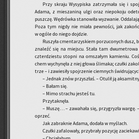
Przy skra­ju Wy­sy­pi­ska za­trzy­ma­ła się i sp
Adama, z mie­sza­ni­ną ulgi oraz nie­po­ko­ju ode­tch
pusz­czę. Wę­drów­ka sta­no­wi­ła wy­zwa­nie. Od­da­la­j
Poza tym nigdy nie miała pew­no­ści, jak za­koń­cz
w ogóle do niego doj­dzie.
Ru­szy­ła cmen­ta­rzy­skiem po­rzu­co­nych dusz, by
zna­leźć się na miej­scu. Stała tam dwu­me­tro­wa
czter­dzie­stu stop­ni na omsza­łym ka­mie­niu. Coś 
chem wy­chy­nę­ła z niej głowa śli­ma­ka; czuł­ki za­ko­
trze – i za­wie­si­ły spoj­rze­nie ciem­nych świ­dru­ją­
– Jed­nak znów przy­szłaś. – Otu­lił ją ak­sa­mit­ny
– Bałam się.
– Mimo stra­chu je­steś tu.
Przy­tak­nę­ła.
– Muszę… – za­wa­ha­ła się, przy­gry­zła warg
oprzeć.
Jak za­brak­nie Adama, do­da­ła w my­ślach.
Czuł­ki za­fa­lo­wa­ły, przy­bra­ły po­zy­cję za­cie­ka­w
– Chcia­ła­bym…