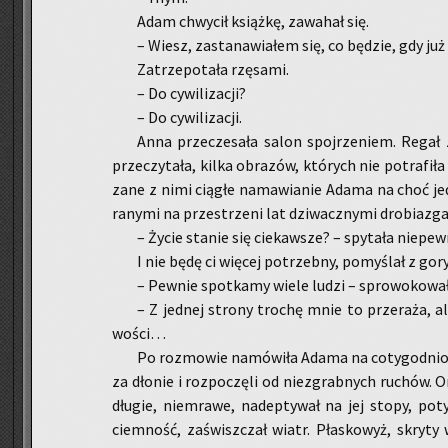
Adam chwy­cił książ­kę, za­wa­hał się.
– Wiesz, za­sta­na­wia­łem się, co bę­dzie, gdy już
Za­trze­po­ta­ła rzę­sa­mi.
– Do cy­wi­li­za­cji?
– Do cy­wi­li­za­cji.
Anna prze­cze­sa­ła salon spoj­rze­niem. Regał 
prze­czy­ta­ła, kilka ob­ra­zów, któ­rych nie po­tra­fi­
za­ne z nimi cią­głe na­ma­wia­nie Adama na choć jedn
ra­ny­mi na prze­strze­ni lat dzi­wacz­ny­mi dro­bia­zga
– Życie sta­nie się cie­kaw­sze? – spy­ta­ła nie­pew­
I nie będę ci wię­cej po­trzeb­ny, po­my­ślał z go­ry
– Pew­nie spo­tka­my wiele ludzi – spro­wo­ko­wał
– Z jed­nej stro­ny tro­chę mnie to prze­ra­ża, a
wo­ści…
Po roz­mo­wie na­mó­wi­ła Adama na co­ty­go­dnio­wy 
za dło­nie i roz­po­czę­li od nie­zgrab­nych ru­chów. 
dłu­gie, nie­mra­we, na­dep­ty­wał na jej stopy, po­
ciem­ność, za­świsz­czał wiatr. Pła­sko­wyż, skry­ty