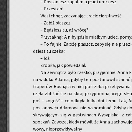
– Do­sta­niesz za­pa­le­nia płuc i umrzesz.
– Prze­stań!
Wes­tchnął, za­czy­na­jąc tra­cić cier­pli­wość.
– Załóż płaszcz.
– Bę­dziesz tu, aż wrócę?
Przy­tak­nął. A niby gdzie miał­bym uciec, po­my­ś
– To faj­nie. Za­ło­żę płaszcz, żeby się nie prze­z
dziesz tu cze­kał.
– Idź.
Zro­bi­ła, jak po­wie­dział.
Na ze­wnątrz było rześ­ko, przy­jem­nie. Anna krą
na wi­do­ku Adama, gdyby ten po­sta­no­wił sta­nąć p
tra­pe­rów. Ro­sną­ca w niej po­trze­ba prze­by­wa­nia
czę­ła zbli­żać się na skraj przy­po­mi­na­ją­ce­go sk
goś – kogoś? – co od­kry­ła kilka dni temu. Tak, A
po­sta­no­wi­ła Ada­mo­wi nie wspo­mi­nać. Gdyby do­
skry­wa­ją­cym się w gę­stwi­nach Wy­sy­pi­ska, z całą
spo­tkań. Za­wsze, kiedy mówił, że Anna za­cho­wu­je s
wo­wy, nie­prze­wi­dy­wal­ny.