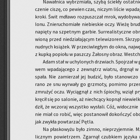
Na­wał­ni­ca wy­brzmia­ła, szybą ście­kły ostat­nie
cze­nie ciszę, co pe­wien czas, ni­czym li­ście wpa­da­
kroki. Świt mdła­wo roz­pusz­czał mrok, wy­do­by­wa­ją
lo­nu. Znie­ru­cho­mia­łe nie­bie­skie oczy. Wieżę bru
na­pię­ty na szpet­nym gar­bie. Sur­re­ali­stycz­ne ob­r
wio­ną przed nie­dzia­ła­ją­cym te­le­wi­zo­rem. Skrzyp­
nud­nych ksią­żek. W prze­ciw­le­głym do okna, naj­w
z kupką po­pio­łu w pasz­czy. Ża­ło­sny obraz. Wes­tchn
Adam stał w uchy­lo­nych drzwiach. Spoj­rzał w g
wem wpa­da­ją­ce­go z ze­wnątrz wia­tru, drgnął w
spała. Nie za­mie­rzał jej bu­dzić, było sta­now­cz
rano ze snu wy­rwa­ły go grzmo­ty, po­mi­mo prze­
zmru­żyć oczu. Wy­cią­gnął z nich śpio­chy, wziął 
krę­cił się po sa­lo­nie, aż nie­chcą­cy kop­nął nie­wiel­
dził, że wczo­raj wszyst­ko wy­sła­li. Cóż, wi­docz­ni
nie miał co robić, więc po­sta­no­wił do­koń­czyć obo
jak zwy­kła po­wta­rzać Pętla.
Na pła­sko­wy­żu było zimno, nie­przy­jem­nie. 
licz­nym po­wie­trzem. Zgar­nął czub­kiem ję­zy­ka