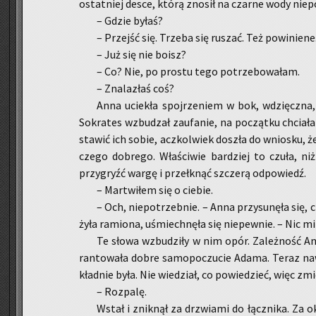
ostat­niej desce, którą zno­sił na czar­ne wody nie­po
– Gdzie byłaś?
– Przejść się. Trze­ba się ru­szać. Też po­wi­nie­ne
– Już się nie boisz?
– Co? Nie, po pro­stu tego po­trze­bo­wa­łam.
– Zna­la­złaś coś?
Anna ucie­kła spoj­rze­niem w bok, wdzięcz­na, 
So­kra­tes wzbu­dzał za­ufa­nie, na po­cząt­ku chcia­
sta­wić ich sobie, acz­kol­wiek do­szła do wnio­sku, ż
cze­go do­bre­go. Wła­ści­wie bar­dziej to czuła, niż 
przy­gryźć wargę i prze­łknąć szcze­rą od­po­wiedź.
– Mar­twi­łem się o cie­bie.
– Och, nie­po­trzeb­nie. – Anna przy­su­nę­ła się, 
ży­ła ra­mio­na, uśmiech­nę­ła się nie­pew­nie. – Nic mi
Te słowa wzbu­dzi­ły w nim opór. Za­leż­ność A
ran­to­wa­ła dobre sa­mo­po­czu­cie Adama. Teraz naw
kład­nie była. Nie wie­dział, co po­wie­dzieć, więc zm
– Roz­pa­lę.
Wstał i znik­nął za drzwia­mi do łącz­ni­ka. Z