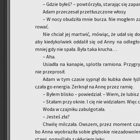
– Gdzie byłeś? – po­wtó­rzy­ła, sta­ra­jąc się za­pa­
Adam prze­cze­sał prze­tłusz­czo­ne włosy.
– W nocy obu­dzi­ła mnie burza. Nie mo­głem za­
ro­wać.
Nie chciał jej mar­twić, mó­wiąc, że udał się do
aby kie­dy­kol­wiek od­da­lił się od Anny na od­le­g
mniej gdy nie spała. Była taka kru­cha…
– Aha.
Usia­dła na ka­na­pie, splo­tła ra­mio­na. Przy­gr
nie prze­pro­sił.
Adam w tym cza­sie syp­nął do kubka dwie łyżk
cza­ła go ener­gia. Zer­k­nął na Annę przez ramię.
– Byłem bli­sko – po­wie­dział. – Wiem, że lu­bi
– Sta­łam przy oknie. I cię nie wi­dzia­łam. Więc 
Woda w czaj­ni­ku za­bul­go­ta­ła.
– Je­steś zła?
Chwi­lę mil­cza­ła. Ow­szem, przez mo­ment czuł
bo Anna wy­obra­zi­ła sobie głę­bo­kie nie­za­do­wo­l
sta­wi, po­my­śla­ła z ukłu­ciem lęku.