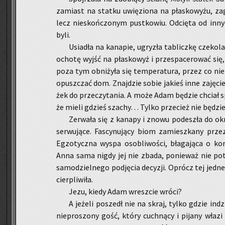
za­miast na stat­ku uwię­zio­na na pła­sko­wy­żu, za
lecz nie­skoń­czo­nym pust­ko­wiu. Od­cię­ta od in­n
byli.
Usia­dła na ka­na­pie, ugry­zła ta­blicz­kę cze­ko­l
ocho­tę wyjść na pła­sko­wyż i prze­spa­ce­ro­wać si
poza tym ob­ni­ży­ła się tem­pe­ra­tu­ra, przez co ni
opusz­czać dom. Znaj­dzie sobie ja­kieś inne za­ję­cie. Z
żek do prze­czy­ta­nia. A może Adam bę­dzie chciał sp
że mieli gdzieś sza­chy… Tylko prze­cież nie bę­dzi
Ze­rwa­ła się z ka­na­py i znowu po­de­szła do okn
ser­wu­ją­ce. Fa­scy­nu­ją­cy biom za­miesz­ka­ny prz
Eg­zo­tycz­na wyspa oso­bli­wo­ści, bła­ga­ją­ca o kon
Anna sama nigdy jej nie zbada, po­nie­waż nie po­tra
sa­mo­dziel­ne­go pod­ję­cia de­cy­zji. Oprócz tej jed­n
cier­pli­wi­ła.
Jezu, kiedy Adam wresz­cie wróci?
A je­że­li po­szedł nie na skraj, tylko gdzie in­
nie­pro­szo­ny gość, który cuch­ną­cy i pi­ja­ny właz