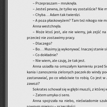
– Prze­pra­szam – mruk­nę­ła.
– Je­steś pewna, że tylko wy zo­sta­li­ście? Nie m
– Chyba… Adam tak twier­dzi.
– A poza pła­sko­wy­żem? Tam też ni­ko­go nie 
Anna wes­tchnę­ła.
– Może ktoś jest, ale nie wiemy, jak zejść na dó
prze­cież nie zo­sta­wi­my pracy.
– Dla­cze­go?
– Bo… Mu­si­my ją wy­ko­ny­wać. Ina­czej sta­nie si
– Co do­kład­nie?
– Nie wiem, ale czuję, że tak jest.
Anna usia­dła na omsza­łym ka­mie­niu przed So
ka­nia i za­no­sze­nia zie­lo­nych pa­czek do windy po­
za­sta­na­wiać, po co wła­ści­wie to robią. Co jest w
za­wo­zi?
So­kra­tes scho­wał się w głębi musz­li, z któ­rej
– Zatem umyka ci sens.
Anna spoj­rza­ła na niebo, nie­świa­do­mie szu­ka
sow­nym miej­scu – prze­szło­ści.