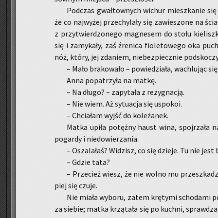
Pod­czas gwał­tow­nych wi­chur miesz­ka­nie się bu
że co naj­wy­żej prze­chy­la­ły się za­wie­szo­ne na ścia
z przy­twier­dzo­ne­go ma­gne­sem do stołu kie­lisz­ka
się i za­my­ka­ły, zaś źre­ni­ca fio­le­to­we­go oka pu­c
nóż, który, jej zda­niem, nie­bez­piecz­nie pod­sko­cz
– Mało bra­ko­wa­ło – po­wie­dzia­ła, wa­chlu­jąc się
Anna po­pa­trzy­ła na matkę.
– Na długo? – za­py­ta­ła z re­zy­gna­cją.
– Nie wiem. Aż sy­tu­acja się uspo­koi.
– Chcia­łam wyjść do ko­le­ża­nek.
Matka upiła po­tęż­ny haust wina, spoj­rza­ła 
po­gar­dy i nie­do­wie­rza­nia.
– Osza­la­łaś? Wi­dzisz, co się dzie­je. Tu nie jest b
– Gdzie tata?
– Prze­cież wiesz, że nie wolno mu prze­szka­dza
piej się czuje.
Nie miała wy­bo­ru, zatem krę­ty­mi scho­da­mi po
za sie­bie; matka krzą­ta­ła się po kuch­ni, spraw­dza­j