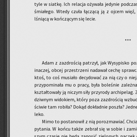
ty­le w siat­kę. Ich re­la­cja oży­wa­ła je­dy­nie pod­cz
śmia­łe­go. Wtedy czuła łą­czą­cą ją z ojcem więź,
lśnią­cą w koń­czą­cym się lecie.
***
Adam z za­zdro­ścią pa­trzył, jak Wy­sy­pi­sko po
ina­czej, obcej prze­strze­ni nada­wał cechę spraw­czo
ktoś, to coś mu­sia­ło de­cy­do­wać za nią czy o nie
przy­po­mi­na­ła mu o pracy, była bo­le­śnie za­leż­
kształ­to­wa­ły ją ni­czym siły przy­ro­dy ar­chi­pe­l
dziw­nym wi­do­kiem, który poza za­zdro­ścią wzbu­dz
ści­wie tam ro­bi­ła? Dokąd do­kład­nie po­szła? Jed­
le­ko.
Mimo to po­sta­no­wił z nią po­roz­ma­wiać. Chci
py­ta­nia. W końcu także ze­brał się w sobie i za­mi
szym cza­sie nie będą za­no­sić zie­lo­nych pa­czek 