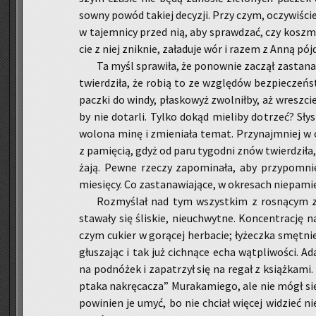
sow­ny powód ta­kiej de­cy­zji. Przy czym, oczy­wi­ści
w ta­jem­ni­cy przed nią, aby spraw­dzać, czy kosz­m
cie z niej znik­nie, za­ła­du­je wór i razem z Anną pójdą
Ta myśl spra­wi­ła, że po­now­nie za­czął za­sta­n
twier­dzi­ła, że robią to ze wzglę­dów bez­pie­czeń­stw
pacz­ki do windy, pła­sko­wyż zwol­nił­by, aż wresz­cie 
by nie do­tar­li. Tylko dokąd mie­li­by do­trzeć? Sły­s
wo­lo­na minę i zmie­nia­ła temat. Przy­naj­mniej w
z pa­mię­cią, gdyż od paru ty­go­dni znów twier­dzi­ła,
ża­ją. Pewne rze­czy za­po­mi­na­ła, aby przy­po­mn
mie­się­cy. Co za­sta­na­wia­ją­ce, w okre­sach nie­pa­mię
Roz­my­ślał nad tym wszyst­kim z ro­sną­cym zn
sta­wa­ły się śli­skie, nie­uchwyt­ne. Kon­cen­tra­cję n
czym cu­kier w go­rą­cej her­ba­cie; ły­żecz­ka smęt­nie
głu­sza­jąc i tak już cich­ną­ce echa wąt­pli­wo­ści. 
na pod­nó­żek i za­pa­trzył się na regał z książ­ka­mi
ptaka na­krę­ca­cza” Mu­ra­ka­mie­go, ale nie mógł się
po­wi­nien je umyć, bo nie chciał wię­cej wi­dzieć n