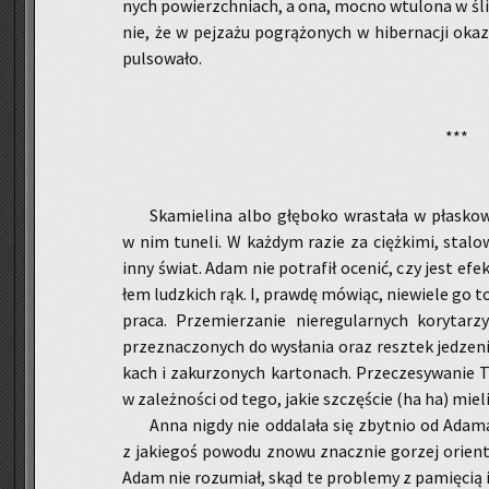
nych po­wierzch­niach, a ona, mocno wtu­lo­na w śli­ma
nie, że w pej­za­żu po­grą­żo­nych w hi­ber­na­cji oka
pul­so­wa­ło.
***
Ska­mie­li­na albo głę­bo­ko wra­sta­ła w pła­sko­
w nim tu­ne­li. W każ­dym razie za cięż­ki­mi, sta­lo­
inny świat. Adam nie po­tra­fił oce­nić, czy jest efek
łem ludz­kich rąk. I, praw­dę mó­wiąc, nie­wie­le go to 
praca. Prze­mie­rza­nie nie­re­gu­lar­nych ko­ry­ta­r
prze­zna­czo­nych do wy­sła­nia oraz resz­tek je­dze­
kach i za­ku­rzo­nych kar­to­nach. Prze­cze­sy­wa­nie 
w za­leż­no­ści od tego, jakie szczę­ście (ha ha) miel
Anna nigdy nie od­da­la­ła się zbyt­nio od Adam
z ja­kie­goś po­wo­du znowu znacz­nie go­rzej orien­t
Adam nie ro­zu­miał, skąd te pro­ble­my z pa­mię­cią 