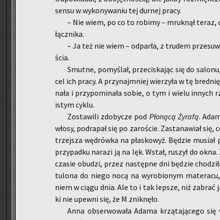
sensu w wy­ko­ny­wa­niu tej dur­nej pracy.
– Nie wiem, po co to ro­bi­my – mruk­nął teraz, c
łącz­ni­ka.
– Ja też nie wiem – od­par­ła, z tru­dem prze­su­
ścia.
Smut­ne, po­my­ślał, prze­ci­ska­jąc się do sa­lo­nu,
cel ich pracy. A przy­naj­mniej wie­rzy­ła w tę bred­nię
na­ła i przy­po­mi­na­ła sobie, o tym i wielu in­nych
istym cyklu.
Zo­sta­wi­li zdo­by­cze pod
Pło­ną­cą Ży­ra­fą
. Adam 
włosy, po­dra­pał się po za­ro­ście. Za­sta­na­wiał się, 
trzej­sza wę­drów­ka na pła­sko­wyż. Bę­dzie mu­sia
przy­pad­ku na­ra­zi ją na lęk. Wstał, ru­szył do okna. 
cza­sie obu­dzi, przez na­stęp­ne dni bę­dzie cho­dzi­ł
tu­lo­na do niego nocą na wy­ro­bio­nym ma­te­ra­cu,
niem w ciągu dnia. Ale to i tak lep­sze, niż za­brać 
ki nie upew­ni się, że M znik­nę­ło.
Anna ob­ser­wo­wa­ła Adama krzą­ta­ją­ce­go się 