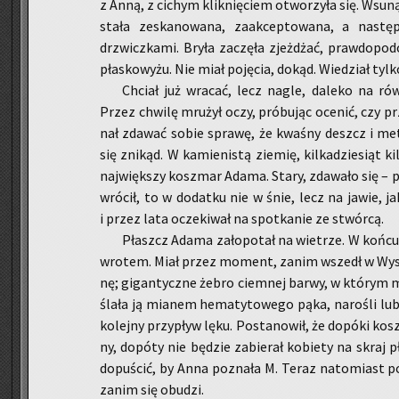
z Anną, z ci­chym klik­nię­ciem otwo­rzy­ła się. Wsu­n
sta­ła ze­ska­no­wa­na, za­ak­cep­to­wa­na, a na­stęp
drzwicz­ka­mi. Bryła za­czę­ła zjeż­dżać, praw­do­po­
pła­sko­wy­żu. Nie miał po­ję­cia, dokąd. Wie­dział tyl
Chciał już wra­cać, lecz nagle, da­le­ko na rów­n
Przez chwi­lę mru­żył oczy, pró­bu­jąc oce­nić, czy pr
nał zda­wać sobie spra­wę, że kwa­śny deszcz i me­ta
się zni­kąd. W ka­mie­ni­stą zie­mię, kil­ka­dzie­siąt k
naj­więk­szy kosz­mar Adama. Stary, zda­wa­ło się – p
wró­cił, to w do­dat­ku nie w śnie, lecz na jawie, j
i przez lata ocze­ki­wał na spo­tka­nie ze stwór­cą.
Płaszcz Adama za­ło­po­tał na wie­trze. W końcu m
wro­tem. Miał przez mo­ment, zanim wszedł w Wy­sy­pi
nę; gi­gan­tycz­ne żebro ciem­nej barwy, w któ­rym m
śla­ła ją mia­nem he­ma­ty­to­we­go pąka, na­ro­śli lu
ko­lej­ny przy­pływ lęku. Po­sta­no­wił, że do­pó­ki kos
ny, do­pó­ty nie bę­dzie za­bie­rał ko­bie­ty na skraj
do­pu­ścić, by Anna po­zna­ła M. Teraz na­to­miast po­
zanim się obu­dzi.