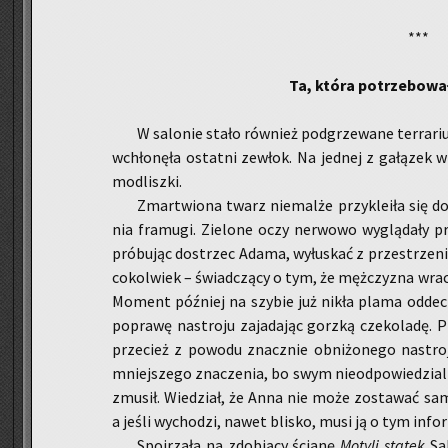
***
Ta, która po­trze­bo­wa
W sa­lo­nie stało rów­nież pod­grze­wa­ne ter­ra­ri
wchło­nę­ła ostat­ni ze­włok. Na jed­nej z ga­łą­zek 
mo­dlisz­ki.
Zmar­twio­na twarz nie­mal­że przy­kle­iła się do 
nia fra­mu­gi. Zie­lo­ne oczy ner­wo­wo wy­glą­da­ły p
pró­bu­jąc do­strzec Adama, wy­łu­skać z prze­strze­ni 
co­kol­wiek – świad­czą­cy o tym, że męż­czy­zna wra
Mo­ment póź­niej na szy­bie już nikła plama od­de­ch
po­pra­wę na­stro­ju za­ja­da­jąc gorz­ką cze­ko­la­dę.
prze­cież z po­wo­du znacz­nie ob­ni­żo­ne­go na­stro
mniej­sze­go zna­cze­nia, bo swym nie­od­po­wie­dzial
zmu­sił. Wie­dział, że Anna nie może zo­sta­wać sama
a jeśli wy­cho­dzi, nawet bli­sko, musi ją o tym in­fo
Spoj­rza­ła na zdo­bią­cy ścia­nę
Mo­ty­li sta­tek
Sa­