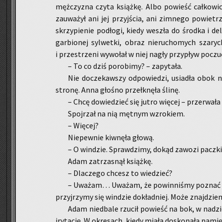
męż­czy­zna czyta książ­kę. Albo po­wieść cał­ko­wi­
za­uwa­żył ani jej przyj­ścia, ani zim­ne­go po­wie­trza
skrzy­pie­nie pod­ło­gi, kiedy we­szła do środ­ka i de
gar­bio­nej syl­wet­ki, obraz nie­ru­cho­mych sza­r
i prze­strze­ni wy­wo­łał w niej nagły przy­pływ po­czu­
– To co dziś po­ro­bi­my? – za­py­ta­ła.
Nie do­cze­kaw­szy od­po­wie­dzi, usia­dła obok nie
stro­nę. Anna gło­śno prze­łknę­ła ślinę.
– Chcę do­wie­dzieć się jutro wię­cej – prze­rwa­ła
Spoj­rzał na nią męt­nym wzro­kiem.
– Wię­cej?
Nie­pew­nie kiw­nę­ła głową.
– O win­dzie. Spraw­dzi­my, dokąd za­wo­zi pacz­k
Adam za­trza­snął książ­kę.
– Dla­cze­go chcesz to wie­dzieć?
– Uwa­żam… Uwa­żam, że po­win­ni­śmy po­znać p
przyj­rzy­my się win­dzie do­kład­niej. Może znaj­dzi
Adam nie­dba­le rzu­cił po­wieść na bok, w na­dzi
iry­ta­cję. W okre­sach, kiedy miała do­sko­na­łą pa­mi