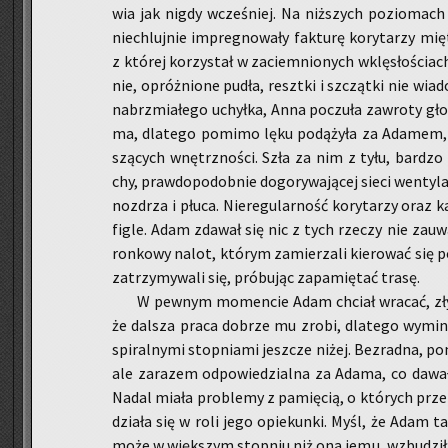
wia jak nigdy wcze­śniej. Na niż­szych po­zio­mach n
nie­chluj­nie im­pre­gno­wa­ły fak­tu­rę ko­ry­ta­rzy 
z któ­rej ko­rzy­stał w za­ciem­nio­nych wklę­sło­ściach
nie, opróż­nio­ne pudła, reszt­ki i szcząt­ki nie wia
na­brzmia­łe­go uchył­ka, Anna po­czu­ła za­wro­ty gł
ma, dla­te­go po­mi­mo lęku po­dą­ży­ła za Ada­mem, d
szą­cych wnętrz­no­ści. Szła za nim z tyłu, bar­dzo b
chy, praw­do­po­dob­nie do­go­ry­wa­ją­cej sieci wen­ty­l
noz­drza i płuca. Nie­re­gu­lar­ność ko­ry­ta­rzy oraz k
figle. Adam zda­wał się nic z tych rze­czy nie za­uwa
ron­ko­wy nalot, któ­rym za­mie­rza­li kie­ro­wać się 
za­trzy­my­wa­li się, pró­bu­jąc za­pa­mię­tać trasę.
W pew­nym mo­men­cie Adam chciał wra­cać, zły 
że dal­sza praca do­brze mu zrobi, dla­te­go wy­mi­nę
spi­ral­ny­mi stop­nia­mi jesz­cze niżej. Bez­rad­na, po
ale za­ra­zem od­po­wie­dzial­na za Adama, co da­wa­ł
Nadal miała pro­ble­my z pa­mię­cią, o któ­rych prze­
dzia­ła się w roli jego opie­kun­ki. Myśl, że Adam ta
może w więk­szym stop­niu niż ona jemu, wzbu­dzi­ła w