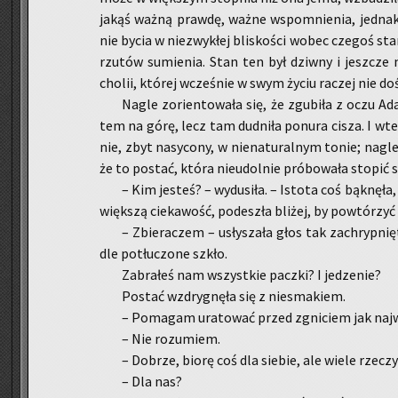
jakąś ważną praw­dę, ważne wspo­mnie­nia, jed­nak je
nie bycia w nie­zwy­kłej bli­sko­ści wobec cze­goś sta­n
rzu­tów su­mie­nia. Stan ten był dziw­ny i jesz­cze
cho­lii, któ­rej wcze­śnie w swym życiu ra­czej nie do­ś
Nagle zo­rien­to­wa­ła się, że zgu­bi­ła z oczu Ad
tem na górę, lecz tam dud­ni­ła po­nu­ra cisza. I wted
nie, zbyt na­sy­co­ny, w nie­na­tu­ral­nym tonie; nagle
że to po­stać, która nie­udol­nie pró­bo­wa­ła sto­pić
– Kim je­steś? – wy­du­si­ła. – Isto­ta coś bąk­nę­
więk­szą cie­ka­wość, po­de­szła bli­żej, by po­wtó­rzyć 
– Zbie­ra­czem – usły­sza­ła głos tak za­chryp­ni
dle po­tłu­czo­ne szkło.
Za­bra­łeś nam wszyst­kie pacz­ki? I je­dze­nie?
Po­stać wzdry­gnę­ła się z nie­sma­kiem.
– Po­ma­gam ura­to­wać przed zgni­ciem jak naj­wi
– Nie ro­zu­miem.
– Do­brze, biorę coś dla sie­bie, ale wiele rze­cz
– Dla nas?