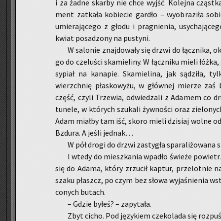
i za żadne skar­by nie chce wyjść. Ko­lej­na cząst­k
ment za­tka­ła ko­bie­cie gar­dło – wy­obra­zi­ła so
umie­ra­ją­ce­go z głodu i pra­gnie­nia, usy­cha­ją­ce
kwiat po­sa­dzo­ny na pu­sty­ni.
W sa­lo­nie znaj­do­wa­ły się drzwi do łącz­ni­ka, 
go do cze­lu­ści ska­mie­li­ny. W łącz­ni­ku mieli łóż
sy­piał na ka­na­pie. Ska­mie­li­na, jak są­dzi­ła, 
wierzch­nię pła­sko­wy­żu, w głów­nej mie­rze zaś 
część, czyli Trze­wia, od­wie­dza­li z Ada­mem co dru
tu­ne­le, w któ­rych szu­ka­li żyw­no­ści oraz zie­lo­ny
Adam miał­by tam iść, skoro mieli dzi­siaj wolne od
Bzdu­ra. A jeśli jed­nak…
W pół drogi do drzwi za­sty­gła spa­ra­li­żo­wa­na
I wtedy do miesz­ka­nia wpa­dło świe­że po­wie­trz
się do Adama, który zrzu­cił kap­tur, prze­lot­nie na 
sza­ku płaszcz, po czym bez słowa wy­ja­śnie­nia wsta
co­nych bu­tach.
– Gdzie byłeś? – za­py­ta­ła.
Zbyt cicho. Pod ję­zy­kiem cze­ko­la­da się roz­pu­śc