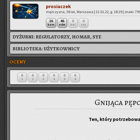
pro­sia­czek
męż­czy­zna, 38 lat, War­sza­wa | 22.01.22, g. 18:29 | znaki: 79
16
46
0
0
kom
odw
kol
czy
DYŻURNI:
REGULATORZY, HOMAR, SYF.
BIBLIOTEKA:
UŻYTKOWNICY
OCENY
0
0
0
0
0
0
1
2
3
4
5
6
Gnijąca pęp
Ten, który po­trze­bo­wał 