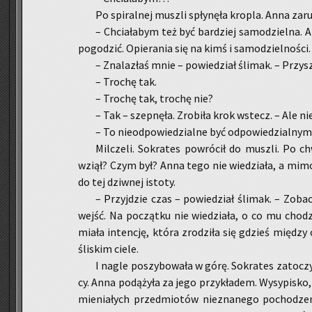
Po spi­ral­nej musz­li spły­nę­ła kro­pla. Anna za­ru­
– Chcia­ła­bym też być bar­dziej sa­mo­dziel­na.
po­go­dzić. Opie­ra­nia się na kimś i sa­mo­dziel­no­ści.
– Zna­la­złaś mnie – po­wie­dział śli­mak. – Przy­s
– Tro­chę tak.
– Tro­chę tak, tro­chę nie?
– Tak – szep­nę­ła. Zro­bi­ła krok wstecz. – Ale ni
– To nie­od­po­wie­dzial­ne być od­po­wie­dzial­nym 
Mil­cze­li. So­kra­tes po­wró­cił do musz­li. Po 
wziął? Czym był? Anna tego nie wie­dzia­ła, a mimo t
do tej dziw­nej isto­ty.
– Przyj­dzie czas – po­wie­dział śli­mak. – Zo­ba
wejść. Na po­cząt­ku nie wie­dzia­ła, o co mu cho­dz
mia­ła in­ten­cję, która zro­dzi­ła się gdzieś mię­dzy 
śli­skim ciele.
I nagle po­szy­bo­wa­ła w górę. So­kra­tes za­to­czy
cy. Anna po­dą­ży­ła za jego przy­kła­dem. Wy­sy­pi­sko
mie­nia­łych przed­mio­tów nie­zna­ne­go po­cho­dze­n