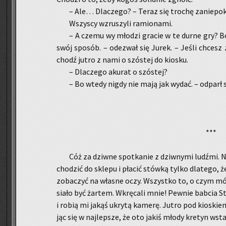
– Ale… Dla­cze­go? – Teraz się tro­chę za­nie­po­
Wszy­scy wzru­szy­li ra­mio­na­mi.
– A czemu wy mło­dzi gra­cie w te durne gry? B
swój spo­sób. – ode­zwał się Jurek. – Jeśli chcesz zo
chodź jutro z nami o szó­stej do kio­sku.
– Dla­cze­go aku­rat o szó­stej?
– Bo wtedy nigdy nie mają jak wydać. – od­parł sp
***
Cóż za dziw­ne spo­tka­nie z dziw­ny­mi ludź­mi.
cho­dzić do skle­pu i pła­cić stów­ką tylko dla­te­go
zo­ba­czyć na wła­sne oczy. Wszyst­ko to, o czym mó­w
sia­ło być żar­tem. Wkrę­ca­li mnie! Pew­nie bab­cia St
i robią mi jakąś ukry­tą ka­me­rę. Jutro pod kio­sk
jąc się w naj­lep­sze, że oto jakiś młody kre­tyn wsta