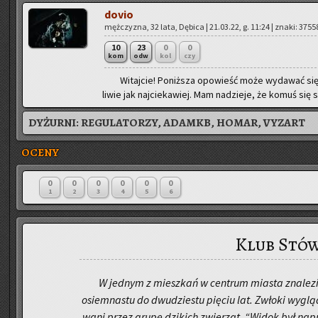
dovio
męż­czy­zna, 32 lata, Dę­bi­ca | 21.03.22, g. 11:24 | znaki: 3755
10
23
0
0
kom
odw
kol
czy
Wi­taj­cie! Po­niż­sza opo­wieść może wy­da­wać się
li­wie jak naj­cie­ka­wiej. Mam na­dzie­je, że komuś się 
DYŻURNI:
REGULATORZY, ADAMKB, HOMAR, VYZART
OCENY
0
0
0
0
0
0
1
2
3
4
5
6
Klub Stó
W jed­nym z miesz­kań w cen­trum mia­sta zna­le­zi
osiem­na­stu do dwu­dzie­stu pię­ciu lat. Zwło­ki wy­glą­d
wa­ni przez grupę dzi­kich zwie­rząt. “Widok był na­p