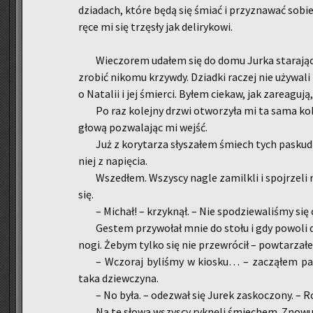
dzia­dach, które będą się śmiać i przy­zna­wać sobie
ręce mi się trzę­sły jak de­li­ry­ko­wi.
Wie­czo­rem uda­łem się do domu Jurka sta­ra­jąc
zro­bić ni­ko­mu krzyw­dy. Dziad­ki ra­czej nie uży­wa­li
o Na­ta­lii i jej śmier­ci. Byłem cie­kaw, jak za­re­agu
Po raz ko­lej­ny drzwi otwo­rzy­ła mi ta sama ko­bi
głową po­zwa­la­jąc mi wejść.
Już z ko­ry­ta­rza sły­sza­łem śmiech tych pa­skud
niej z na­pię­cia.
Wsze­dłem. Wszy­scy nagle za­mil­kli i spoj­rze­l
się.
– Mi­chał! – krzyk­nął. – Nie spo­dzie­wa­li­śmy się 
Ge­stem przy­wo­łał mnie do stołu i gdy po­wo­li
nogi. Żebym tylko się nie prze­wró­cił – po­wta­rza­
– Wczo­raj by­li­śmy w kio­sku… – za­czą­łem pa
taka dziew­czy­na.
– No była. – ode­zwał się Jurek za­sko­czo­ny. – Roz
Na te słowa wszy­scy ryk­nę­li śmie­chem. Znowu 