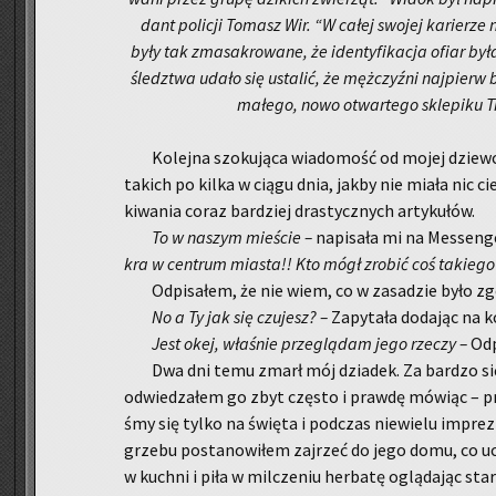
dant po­li­cji To­masz Wir. “W całej swo­jej ka­rie­rze 
były tak zma­sa­kro­wa­ne, że iden­ty­fi­ka­cja ofiar by
śledz­twa udało się usta­lić, że męż­czyź­ni naj­pierw 
ma­łe­go, nowo otwar­te­go skle­pi­ku T
Ko­lej­na szo­ku­ją­ca wia­do­mość od mojej dziew­cz
ta­kich po kilka w ciągu dnia, jakby nie miała nic ci
ki­wa­nia coraz bar­dziej dra­stycz­nych ar­ty­ku­łów.
To w na­szym mie­ście –
na­pi­sa­ła mi na Mes­sen­g
kra w cen­trum mia­sta!! Kto mógł zro­bić coś ta­kie­go
Od­pi­sa­łem, że nie wiem, co w za­sa­dzie było z
No a Ty jak się czu­jesz? –
Za­py­ta­ła do­da­jąc na 
Jest okej, wła­śnie prze­glą­dam jego rze­czy –
Od­
Dwa dni temu zmarł mój dzia­dek. Za bar­dzo się
od­wie­dza­łem go zbyt czę­sto i praw­dę mó­wiąc – pra
śmy się tylko na świę­ta i pod­czas nie­wie­lu im­prez 
grze­bu po­sta­no­wi­łem zaj­rzeć do jego domu, co ucie
w kuch­ni i piła w mil­cze­niu her­ba­tę oglą­da­jąc star