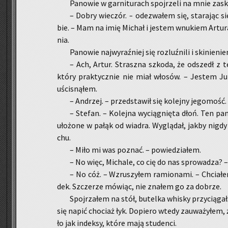
Pa­no­wie w gar­ni­tu­rach spoj­rze­li na mnie za­sk
– Dobry wie­czór. – ode­zwa­łem się, sta­ra­jąc s
bie. – Mam na imię Mi­chał i je­stem wnu­kiem Ar­tu­r
nia.
Pa­no­wie naj­wy­raź­niej się roz­luź­ni­li i ski­nie­
– Ach, Artur. Strasz­na szko­da, że od­szedł z t
który prak­tycz­nie nie miał wło­sów. – Je­stem Ju
uści­sną­łem.
– An­drzej. – przed­sta­wił się ko­lej­ny je­go­mość
– Ste­fan. – Ko­lej­na wy­cią­gnię­ta dłoń. Ten p
uło­żo­ne w pałąk od wia­dra. Wy­glą­dał, jakby nigd
chu.
– Miło mi was po­znać. – po­wie­dzia­łem.
– No więc, Mi­cha­le, co cię do nas spro­wa­dza? –
– No cóż. – Wzru­szy­łem ra­mio­na­mi. – Chcia­ł
dek. Szcze­rze mó­wiąc, nie zna­łem go za do­brze.
Spoj­rza­łem na stół, bu­tel­ka whi­sky przy­cią­g
się napić cho­ciaż łyk. Do­pie­ro wtedy za­uwa­ży­łem, 
ło jak in­dek­sy, które mają stu­den­ci.