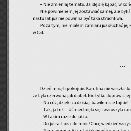
– Nie zmie­niaj te­ma­tu. Ja idę się kąpać, w koń
Nie po­wi­nie­nem jej zo­sta­wiać samej, ale by­li­
na­stu lat już nie po­win­na być taka stra­chli­wa.
Poza tym, nie mia­łem za­mia­ru już słu­chać jej k
w CSI.
***
Dzień minął spo­koj­nie. Ka­ro­li­na nie we­szła do 
że była czer­wo­na jak dia­beł. Nic tylko do­pra­wić jej
– No cóż, dzię­ki za dzi­siaj, ba­wi­łem się faj­nie! 
– Tak, ja też. – Uśmiech­nę­ła się i wzru­szy­ła ra­m
– W takim razie do jutra.
– Do jutra. I pisz do mnie! Chcę wie­dzieć wszyst
– Nie za­po­mnę. A ty użyj ja­kie­goś kremu, bo za