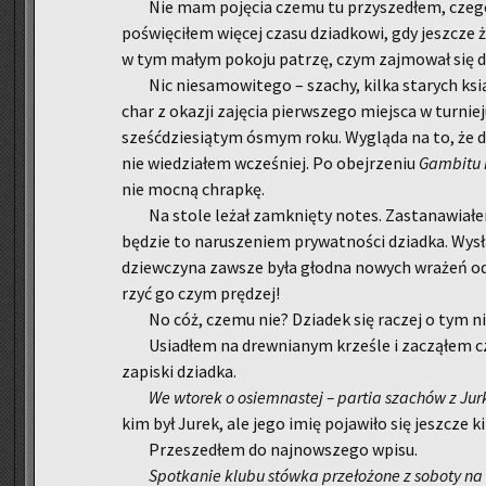
Nie mam po­ję­cia czemu tu przy­sze­dłem, czego 
po­świę­ci­łem wię­cej czasu dziad­ko­wi, gdy jesz­cze
w tym małym po­ko­ju pa­trzę, czym zaj­mo­wał się d
Nic nie­sa­mo­wi­te­go – sza­chy, kilka sta­rych ksi
char z oka­zji za­ję­cia pierw­sze­go miej­sca w tur­nie
sześć­dzie­sią­tym ósmym roku. Wy­glą­da na to, że dzi
nie wie­dzia­łem wcze­śniej. Po obej­rze­niu
Gam­bitu k
nie mocną chrap­kę.
Na stole leżał za­mknię­ty notes. Za­sta­na­wia­
bę­dzie to na­ru­sze­niem pry­wat­no­ści dziad­ka. Wy­sła
dziew­czy­na za­wsze była głod­na no­wych wra­żeń od­
rzyć go czym prę­dzej!
No cóż, czemu nie? Dzia­dek się ra­czej o tym n
Usia­dłem na drew­nia­nym krze­śle i za­czą­łem c
za­pi­ski dziad­ka.
We wto­rek o osiem­na­stej – par­tia sza­chów z Jur
kim był Jurek, ale jego imię po­ja­wi­ło się jesz­cze ki
Prze­sze­dłem do naj­now­sze­go wpisu.
Spo­tka­nie klubu stów­ka prze­ło­żo­ne z so­bo­ty na 