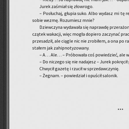
Jurek za­śmiał się zło­wro­go.
– Po­słu­chaj, głu­pia suko. Albo wy­dasz mi tę 
sobie wezmę. Ro­zu­miesz mnie?
Dziew­czy­na wy­da­wa­ła się na­praw­dę prze­ra­żo­na
czą­tek wa­ka­cji, więc mogła do­pie­ro za­czy­nać pra
prze­sa­dził, ale cią­gle nic nie zro­bi­łem, a ona po r
sta­łem jak za­hip­no­ty­zo­wa­ny.
– A… Ale… – Pró­bo­wa­ła coś po­wie­dzieć, ale wy­
– Do ni­cze­go się nie na­da­jesz – Jurek po­krę­ci
Chwy­cił ga­ze­tę i rzu­cił w sprze­daw­czy­nię.
– Że­gnam. – po­wie­dział i opu­ścił sa­lo­nik.
***