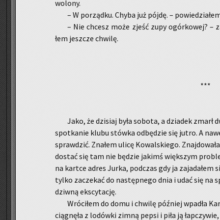
wo­lo­ny.
– W po­rząd­ku. Chyba już pójdę. – po­wie­dzia­łe
– Nie chcesz może zjeść zupy ogór­ko­wej? – za­
łem jesz­cze chwi­lę.
***
Jako, że dzi­siaj była so­bo­ta, a dzia­dek zmarł
spo­tka­nie klubu stów­ka od­bę­dzie się jutro. A nawe
spraw­dzić. Zna­łem ulicę Ko­wal­skie­go. Znaj­do­wa­ł
do­stać się tam nie bę­dzie ja­kimś więk­szym pro­ble­
na kart­ce adres Jurka, pod­czas gdy ja za­ja­da­łem s
tylko za­cze­kać do na­stęp­ne­go dnia i udać się na 
dziw­ną eks­cy­ta­cję.
Wró­ci­łem do domu i chwi­lę póź­niej wpa­dła Ka­ro
cią­gnę­ła z lo­dów­ki zimną pepsi i piła ją łap­czy­wie,