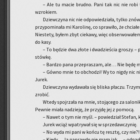
– Ale tu macie brud­no. Pani tak nic nie robi 
wzro­kiem.
Dziew­czy­na nic nie od­po­wie­dzia­ła, tylko znów 
przy­po­mi­na­ła mi Ka­ro­li­nę, co spra­wi­ło, że chcia­
Nie­ste­ty, byłem zbyt cie­ka­wy, więc ob­ser­wo­wa­łe
do kasy.
– To bę­dzie dwa złote i dwa­dzie­ścia gro­szy. – p
stów­kę.
– Bar­dzo pana prze­pra­szam, ale… Nie będę m
– Gówno mnie to ob­cho­dzi! Wy to nigdy nic ni
Jurek.
Dziew­czy­na wy­da­wa­ła się bli­ska pła­czu. Trzy
zro­bić.
Wtedy spoj­rza­ła na mnie, sto­ją­ce­go za sa­lo­ni­k
Pew­nie miała na­dzie­ję, że przyj­dę jej z po­mo­cą.
– Nawet o tym nie myśl. – po­wie­dział Ste­fan, k
Jurek wciąż wpa­try­wał się w sprze­daw­czy­nię.
– No wyda mi pani w końcu tę resz­tę, czy nie?! 
– Kiedy… Ja na­praw­dę nie mam jak… – od­par­ł