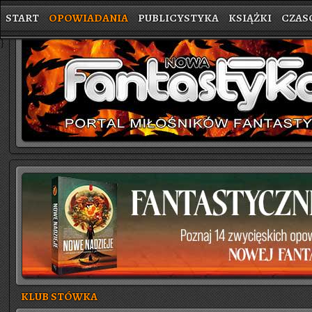
START
OPOWIADANIA
PUBLICYSTYKA
KSIĄŻKI
CZAS
}
KLUB STÓWKA