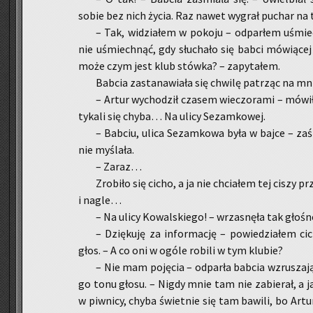
sobie bez nich życia. Raz nawet wy­grał pu­char na tu
– Tak, wi­dzia­łem w po­ko­ju – od­par­łem uśmie­c
nie uśmiech­nąć, gdy słu­cha­ło się babci mó­wią­cej
może czym jest klub stów­ka? – za­py­ta­łem.
Bab­cia za­sta­na­wia­ła się chwi­lę pa­trząc na m
– Artur wy­cho­dził cza­sem wie­czo­ra­mi – mó­wi­
ty­ka­li się chyba… Na ulicy Se­zam­ko­wej.
– Bab­ciu, ulica Se­zam­ko­wa była w bajce – za­ś
nie my­śla­ła.
– Zaraz…
Zro­bi­ło się cicho, a ja nie chcia­łem tej ciszy pr
i nagle…
– Na ulicy Ko­wal­skie­go! – wrza­snę­ła tak gło­śn
– Dzię­ku­ję za in­for­ma­cję – po­wie­dzia­łem c
głos. – A co oni w ogóle ro­bi­li w tym klu­bie?
– Nie mam po­ję­cia – od­par­ła bab­cia wzru­sza­ją
go tonu głosu. – Nigdy mnie tam nie za­bie­rał, a ja n
w piw­ni­cy, chyba świet­nie się tam ba­wi­li, bo Art