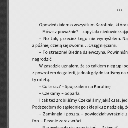
***
Opo­wie­dzia­łem o wszyst­kim Ka­ro­li­nie, która n
– Mó­wisz po­waż­nie? – za­py­ta­ła nie­do­wie­rza­ją
– No tak, prze­cież tego nie wy­my­śli­łem. Naj­
a póź­niej dzie­lą się swo­imi… Osią­gnię­cia­mi.
– To strasz­ne! Bied­na dziew­czy­na. Po­win­ni­śm
na­gro­dzić.
W za­sa­dzie uzna­łem, że to cał­kiem nie­głu­pi p
z po­wro­tem do ga­le­rii, jed­nak gdy do­tar­li­śmy na 
ty ro­le­tą.
– Co teraz? – Spoj­rza­łem na Ka­ro­li­nę.
– Cze­ka­my. – od­par­ła.
I tak też zro­bi­li­śmy. Cze­ka­li­śmy jakiś czas, jed
Pod­sze­dłem do są­sied­nie­go skle­pi­ku z na­dzie­ją, 
– Za­mknę­ła i po­szła. – po­wie­dział wy­raź­nie 
fon. – Pew­nie zaraz wróci.
– Nie wy­da­wa­ła się panu jakaś… Dziw­na?