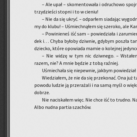
– Ale upał – sko­men­to­wa­ła i od­ru­cho­wo spo
trzy­dzie­ści stop­ni i to w cie­niu!
– Nie da się ukryć. – od­par­łem sia­da­jąc wy­god­
my do klubu! – Uśmiech­ną­łem się sze­ro­ko, ale Ka­ro­
– Po­wi­nie­neś iść sam – po­wie­dzia­ła i za­ru­mi
dek i… Chyba by­ło­by dziw­nie, gdy­bym po­szła tam 
dziec­ko, które opo­wia­da mamie o ko­lej­nej je­dyn­c
– Nie widzę w tym nic dziw­ne­go. – Wsta­łem
razem, nie? A mnie bę­dzie z tobą raź­niej.
Uśmie­cha­ła się nie­pew­nie, jak­bym po­wie­dział
Wie­dzia­łem, że nie da się prze­ko­nać. Ona już t
po­wo­du lu­dzie ją prze­ra­ża­li i na samą myśl o więk­
do­brze.
Nie na­ci­ska­łem więc. Nie chce iść to trud­no. Naj
Albo nudna par­tia sza­chów.