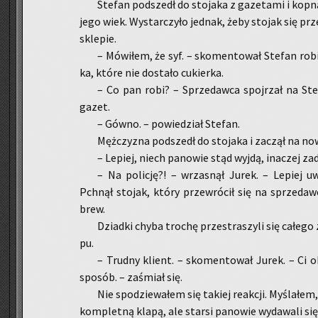
Ste­fan pod­szedł do sto­ja­ka z ga­ze­ta­mi i kop
jego wiek. Wy­star­czy­ło jed­nak, żeby sto­jak się prz
skle­pie.
– Mó­wi­łem, że syf. – sko­men­to­wał Ste­fan ro­
ka, które nie do­sta­ło cu­kier­ka.
– Co pan robi? – Sprze­daw­ca spoj­rzał na Ste­
gazet.
– Gówno. – po­wie­dział Ste­fan.
Męż­czy­zna pod­szedł do sto­ja­ka i za­czął na now
– Le­piej, niech pa­no­wie stąd wyjdą, ina­czej za­d
– Na po­li­cję?! – wrza­snął Jurek. – Le­piej uw
Pchnął sto­jak, który prze­wró­cił się na sprze­daw­c
brew.
Dziad­ki chyba tro­chę prze­stra­szy­li się ca­łe­go
pu.
– Trud­ny klient. – sko­men­to­wał Jurek. – Ci obo
spo­sób. – za­śmiał się.
Nie spo­dzie­wa­łem się ta­kiej re­ak­cji. My­śla­łem,
kom­plet­ną klapą, ale star­si pa­no­wie wy­da­wa­li się 