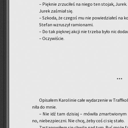
– Pięk­nie zrzu­ci­łeś na niego ten sto­jak, Jurek. 
Jurek za­śmiał się.
– Szko­da, że cze­goś mu nie po­wie­dzia­łeś na k
Ste­fan wzru­szył ra­mio­na­mi.
– Do tak pięk­nej akcji nie trze­ba było nic do­da­w
– Oczy­wi­ście.
***
Opi­sa­łem Ka­ro­li­nie całe wy­da­rze­nie w Traf­f­k
ni­ła do mnie.
– Nie idź tam dzi­siaj – mó­wi­ła zmar­twio­nym 
no, nie­bez­piecz­ni. Nie chcę, żeby coś ci się stało.
Za­sta­no­wi­łem się chwi­lę nad tym. Być może fak