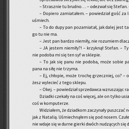
– Strasz­nie tu brud­no… – ode­zwał się Ste­fan. –
– Do­pie­ro za­mia­ta­łem. – po­wie­dział gość za
uśmiech.
– To do dupy pan po­za­mia­tał, jak dalej jest ta
go tu nie ma.
– Jest pan bar­dzo nie­mi­ły, nie ro­zu­miem dla­c
– JA je­stem nie­mi­ły?! – krzyk­nął Ste­fan. – 
nie po­do­ba mi się ten syf w skle­pie.
– To jak się panu nie po­do­ba, może sobie pan
pana na siłę nie trzy­ma.
– Ej, chło­pie, może tro­chę grzecz­niej, co? – 
żesz wy­le­cieć z tego skle­pu.
– Okej. – po­wie­dział sprze­daw­ca wzru­sza­jąc ra
Dziad­ki cze­ka­ły na coś wię­cej, ale on tylko usia
coś w kom­pu­te­rze.
Wi­dzia­łem, że dziad­kom za­czy­na­ły pusz­czać ne
jak z Na­ta­lią. Uśmiech­ną­łem się pod nosem. Czu­łe
nie wdaje się w durne gier­ki dwóch nu­dzą­cych się 