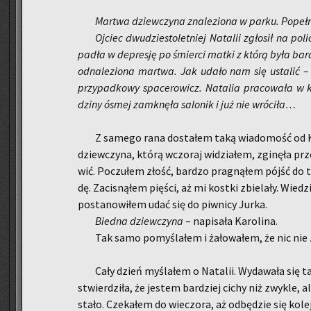
Mar­twa dziew­czy­na zna­le­zio­na w parku. Po­peł­n
Oj­ciec dwu­dzie­sto­let­niej Na­ta­lii zgło­sił na po­
pa­dła w de­pre­sję po śmier­ci matki z którą była bar­dz
od­na­le­zio­na mar­twa. Jak udało nam się usta­lić – 
przy­pad­ko­wy spa­ce­ro­wicz. Na­ta­lia pra­co­wa­ła w 
dzi­ny ósmej za­mknę­ła sa­lo­nik i już nie wró­ci­ła…
Z sa­me­go rana do­sta­łem taką wia­do­mość od Ka­r
dziew­czy­na, którą wczo­raj wi­dzia­łem, zgi­nę­ła prz
wić. Po­czu­łem złość, bar­dzo pra­gną­łem pójść do 
dę. Za­ci­sną­łem pię­ści, aż mi kost­ki zbie­la­ły. Wie­dzi
po­sta­no­wi­łem udać się do piw­ni­cy Jurka.
Bied­na dziew­czy­na
– na­pi­sa­ła Ka­ro­li­na.
Tak samo po­my­śla­łem i ża­ło­wa­łem, że nic nie 
Cały dzień my­śla­łem o Na­ta­lii. Wy­da­wa­ła s
stwier­dzi­ła, że je­stem bar­dziej cichy niż zwy­kle, 
stało. Cze­ka­łem do wie­czo­ra, aż od­bę­dzie się ko­l