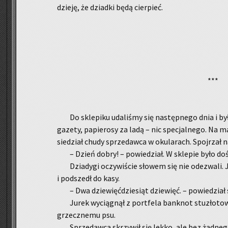
dzie­ję, że dziad­ki będą cier­pieć.
***
Do skle­pi­ku uda­li­śmy się na­stęp­ne­go dnia i b
ga­ze­ty, pa­pie­ro­sy za ladą – nic spe­cjal­ne­go. Na
sie­dział chudy sprze­daw­ca w oku­la­rach. Spoj­rzał n
– Dzień dobry! – po­wie­dział. W skle­pie było do
Dzia­dy­gi oczy­wi­ście sło­wem się nie ode­zwa­li.
i pod­szedł do kasy.
– Dwa dzie­więć­dzie­siąt dzie­więć. – po­wie­dział
Jurek wy­cią­gnął z port­fe­la bank­not stu­zło­to­w
grzecz­ne­mu psu.
Sprze­daw­ca skrzy­wił się lekko, ale bez żad­ne­