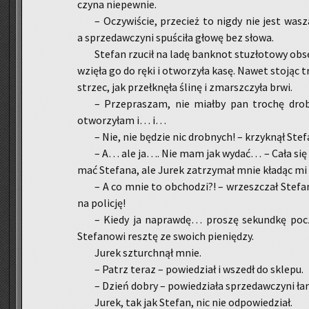
czy­na nie­pew­nie.
– Oczy­wi­ście, prze­cież to nigdy nie jest wasz
a sprze­daw­czy­ni spu­ści­ła głowę bez słowa.
Ste­fan rzu­cił na ladę bank­not stu­zło­to­wy ob­s
wzię­ła go do ręki i otwo­rzy­ła kasę. Nawet sto­jąc 
strzec, jak prze­łknę­ła ślinę i zmarsz­czy­ła brwi.
– Prze­pra­szam, nie miał­by pan tro­chę drob­
otwo­rzy­łam i… i…
– Nie, nie bę­dzie nic drob­nych! – krzyk­nął Ste­f
– A… ale ja…. Nie mam jak wydać… – Cała się tr
mać Ste­fa­na, ale Jurek za­trzy­mał mnie kła­dąc mi 
– A co mnie to ob­cho­dzi?! – wrzesz­czał Ste­fa
na po­li­cję!
– Kiedy ja na­praw­dę… pro­szę se­kund­kę po­cze­
Ste­fa­no­wi resz­tę ze swo­ich pie­nię­dzy.
Jurek szturch­nął mnie.
– Patrz teraz – po­wie­dział i wszedł do skle­pu.
– Dzień dobry – po­wie­dzia­ła sprze­daw­czy­ni ła
Jurek, tak jak Ste­fan, nic nie od­po­wie­dział.