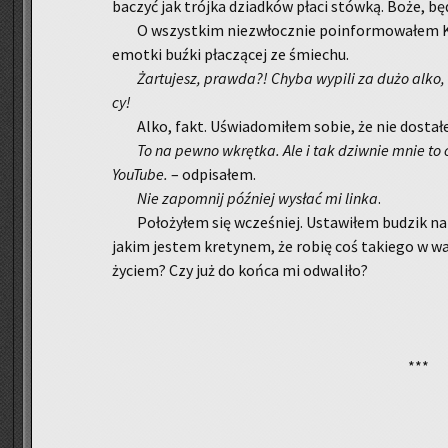
ba­czyć jak trój­ka dziad­ków płaci stów­ką. Boże, bę­
O wszyst­kim nie­zwłocz­nie po­in­for­mo­wa­łem Ka­
emot­ki buźki pła­czą­cej ze śmie­chu.
Żar­tu­jesz, praw­da?! Chyba wy­pi­li za dużo alko, 
cy!
Alko, fakt. Uświa­do­mi­łem sobie, że nie do­sta­ł
To na pewno wkręt­ka. Ale i tak dziw­nie mnie to cie
YouTu­be.
– od­pi­sa­łem.
Nie za­po­mnij póź­niej wy­słać mi linka
.
Po­ło­ży­łem się wcze­śniej. Usta­wi­łem bu­dzik n
jakim je­stem kre­ty­nem, że robię coś ta­kie­go w wa
ży­ciem? Czy już do końca mi od­wa­li­ło?
***