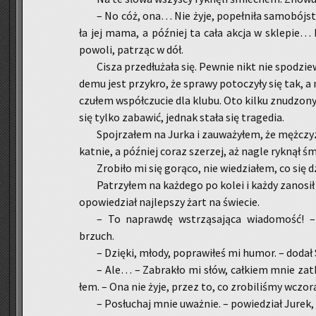
– No cóż, ona… Nie żyje, po­peł­ni­ła sa­mo­bój­s
ła jej mama, a póź­niej ta cała akcja w skle­pie… Dz
po­wo­li, pa­trząc w dół.
Cisza prze­dłu­ża­ła się. Pew­nie nikt nie spo­dzie­
de­mu jest przy­kro, że spra­wy po­to­czy­ły się tak, 
czu­łem współ­czu­cie dla klubu. Oto kilku znu­dzo­ny
się tylko za­ba­wić, jed­nak stała się tra­ge­dia.
Spoj­rza­łem na Jurka i za­uwa­ży­łem, że męż­czy
kat­nie, a póź­niej coraz sze­rzej, aż nagle ryk­nął ś
Zro­bi­ło mi się go­rą­co, nie wie­dzia­łem, co się d
Pa­trzy­łem na każ­de­go po kolei i każdy za­no­s
opo­wie­dział naj­lep­szy żart na świe­cie.
– To na­praw­dę wstrzą­sa­ją­ca wia­do­mość! –
brzuch.
– Dzię­ki, młody, po­pra­wi­łeś mi humor. – dodał 
– Ale… – Za­bra­kło mi słów, cał­kiem mnie za­tka­
łem. – Ona nie żyje, przez to, co zro­bi­li­śmy wczo­ra
– Po­słu­chaj mnie uważ­nie. – po­wie­dział Jurek,