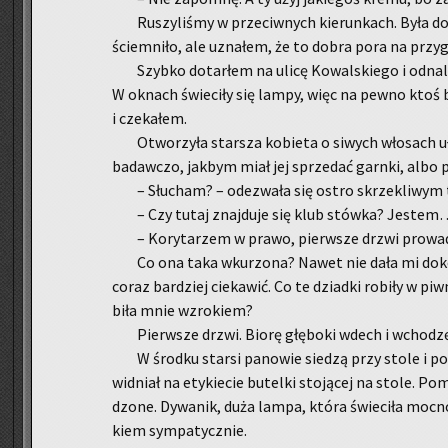
Ru­szy­li­śmy w prze­ciw­nych kie­run­kach. Była do­
ściem­ni­ło, ale uzna­łem, że to dobra pora na przy­
Szyb­ko do­tar­łem na ulicę Ko­wal­skie­go i od­na
W oknach świe­ci­ły się lampy, więc na pewno ktoś 
i cze­ka­łem.
Otwo­rzy­ła star­sza ko­bie­ta o si­wych wło­sach 
ba­daw­czo, jak­bym miał jej sprze­dać garn­ki, albo p
– Słu­cham? – ode­zwa­ła się ostro skrze­kli­wy
– Czy tutaj znaj­du­je się klub stów­ka? Je­ste
– Ko­ry­ta­rzem w prawo, pierw­sze drzwi pro­wa­d
Co ona taka wku­rzo­na? Nawet nie dała mi do­ko
coraz bar­dziej cie­ka­wić. Co te dziad­ki ro­bi­ły w pi
bi­ła mnie wzro­kiem?
Pierw­sze drzwi. Biorę głę­bo­ki wdech i wcho­dz
W środ­ku star­si pa­no­wie sie­dzą przy stole i po­
wid­niał na ety­kie­cie bu­tel­ki sto­ją­cej na stole. Po
dzo­ne. Dy­wa­nik, duża lampa, która świe­ci­ła mocno
kiem sym­pa­tycz­nie.