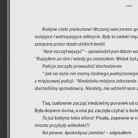
***
Ko­lej­ne ciało zna­le­zio­ne! Wczo­raj wie­czo­rem s
ra­ża­ją­ce i wstrzą­sa­ją­ce od­kry­cie. Były to zwło­ki mę
szar­pa­ny przez stado dzi­kich be­stii.
“Azor za­czął wę­szyć” – opo­wia­dał pan Adam wsk
“Ru­szy­łem za nim i wtedy go zna­la­złem. Widok był p
Po­li­cja za­czę­ła pro­wa­dzić do­cho­dze­nie.
“Jak na razie nie mamy żad­ne­go po­dej­rza­ne­g
z miej­sco­wej po­li­cji. “Nie­da­le­ko miej­sca zda­rze­nia
słu­cha­li­śmy sprze­daw­cę. Nie­ste­ty, nie udzie­lił nam 
Taa, cu­dow­nie za­cząć nie­dziel­ny po­ra­nek od cu
Była do­pie­ro ósma, a ona już za­czę­ła czy­tać o ko­le
To już ko­lej­na taka ofia­ra!
Pi­sa­ła, za­pew­ne w ni
mia­sta przy­by­ły wil­ko­ła­ki?!
Na pewno. Apo­ka­lip­sa zom­bie!
– od­pi­sa­łem.