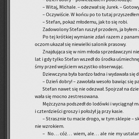
– Witaj, Mi­cha­le. – ode­zwał się Jurek. – Go­to­
– Oczy­wi­ście. W końcu po to tutaj przy­sze­dłe
– Ste­fan, pokaż mło­de­mu, jak to się robi.
Za­do­wo­lo­ny Ste­fan ru­szył przo­dem, ja byłem
Po tej krót­kiej wy­mia­nie zdań razem z pa­na­m
oczom uka­zał się nie­wiel­ki sa­lo­nik pra­so­wy.
Znaj­du­ją­ca się w nim młoda sprze­daw­czy­ni nie 
lat i gdy tylko Ste­fan wszedł do środ­ka uśmiech­nę­ł
śmy przed wej­ściem wszyst­ko ob­ser­wu­jąc.
Dziew­czy­na była bar­dzo ładna i wy­da­wa­ła się
– Dzień dobry! – za­wo­ła­ła we­so­ło ba­wiąc się pa
Ste­fan nawet się nie ode­zwał. Spoj­rzał na dziew
wa­ła się mocno ze­stre­so­wa­na.
Męż­czy­zna pod­szedł do lo­dów­ki i wy­cią­gnął m
i czter­dzie­ści gro­szy i po­ło­żył ją przy kasie.
– Strasz­nie tu macie drogo, w tym skle­pie – sko
nie wzro­kiem.
– No… cóż… wiem, ale… ale nie my usta­la­my 