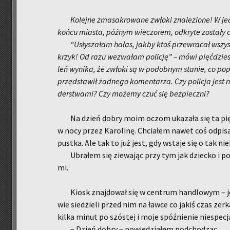
Ko­lej­ne zma­sa­kro­wa­ne zwło­ki zna­le­zio­ne! W 
końcu mia­sta, póź­nym wie­czo­rem, od­kry­te zo­sta­ły 
“Usły­sza­łam hałas, jakby ktoś prze­wra­cał wszy
krzyk! Od razu we­zwa­łam po­li­cję” – mówi pięć­dzie­się
leń wy­ni­ka, że zwło­ki są w po­dob­nym sta­nie, co po
przed­sta­wił żad­ne­go ko­men­ta­rza. Czy po­li­cja jest
der­stwa­mi? Czy mo­że­my czuć się bez­piecz­ni?
Na dzień dobry moim oczom uka­za­ła się ta pięk
w nocy przez Ka­ro­li­nę. Chcia­łem nawet coś od­pi­sa
pust­ka. Ale tak to już jest, gdy wsta­je się o tak nie­l
Ubra­łem się zie­wa­jąc przy tym jak dziec­ko i po
mi.
Kiosk znaj­do­wał się w cen­trum han­dlo­wym – je
wie sie­dzie­li przed nim na ławce co jakiś czas zer­k
kilka minut po szó­stej i moje spóź­nie­nie nie­spe­cja
– Dzień dobry – po­wie­dzia­łem pod­cho­dząc.