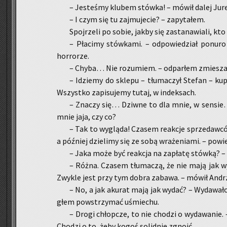
– Je­ste­śmy klu­bem stów­ka! – mówił dalej Ju
– I czym się tu zaj­mu­je­cie? – za­py­ta­łem.
Spoj­rze­li po sobie, jakby się za­sta­na­wia­li, kt
– Pła­ci­my stów­ka­mi. – od­po­wie­dział po­nu­r
hor­ro­rze.
– Chyba… Nie ro­zu­miem. – od­par­łem zmie­sza­
– Idzie­my do skle­pu – tłu­ma­czył Ste­fan – ku­
Wszyst­ko za­pi­su­je­my tutaj, w in­dek­sach.
– Zna­czy się… Dziw­ne to dla mnie, w sen­sie…
mnie jaja, czy co?
– Tak to wy­glą­da! Cza­sem re­ak­cje sprze­daw­có
a póź­niej dzie­li­my się ze sobą wra­że­nia­mi. – po­wie
– Jaka może być re­ak­cja na za­pła­tę stów­ką? – 
– Różna. Cza­sem tłu­ma­czą, że nie mają jak wyda
Zwy­kle jest przy tym dobra za­ba­wa. – mówił An­dr
– No, a jak aku­rat mają jak wydać? – Wy­da­wa­ło
głem po­wstrzy­mać uśmie­chu.
– Drogi chłop­cze, to nie cho­dzi o wy­da­wa­nie.
Cho­dzi o to, żeby kogoś so­lid­nie zgno­ić.