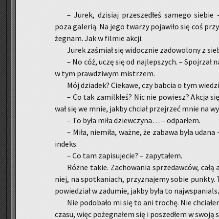
– Jurek, dzi­siaj prze­sze­dłeś sa­me­go sie­bie
poza ga­le­rią. Na jego twa­rzy po­ja­wi­ło się coś przy
że­gnam. Jak w fil­mie akcji.
Jurek za­śmiał się wi­docz­nie za­do­wo­lo­ny z sie­
– No cóż, uczę się od naj­lep­szych. – Spoj­rzał 
w tym praw­dzi­wym mi­strzem.
Mój dzia­dek? Cie­ka­we, czy bab­cia o tym wie­dzia
– Co tak za­mil­kłeś? Nic nie po­wiesz? Akcja się
wał się we mnie, jakby chciał przej­rzeć mnie na wy
– To była miła dziew­czy­na… – od­par­łem.
– Miła, nie­mi­ła, ważne, że za­ba­wa była udana –
in­deks.
– Co tam za­pi­su­je­cie? – za­py­ta­łem.
Różne takie. Za­cho­wa­nia sprze­daw­ców, całą a
niej, na spo­tka­niach, przy­zna­je­my sobie punk­ty. 
po­wie­dział w za­du­mie, jakby była to naj­wspa­nial­
Nie po­do­ba­ło mi się to ani tro­chę. Nie chcia­ł
czasu, więc po­że­gna­łem się i po­sze­dłem w swoją s