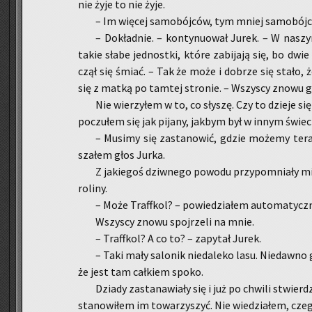
nie żyje to nie żyje.
– Im wię­cej sa­mo­bój­ców, tym mniej sa­mo­bój­c
– Do­kład­nie. – kon­ty­nu­ował Jurek. – W na­sz
takie słabe jed­nost­ki, które za­bi­ja­ją się, bo dw
czął się śmiać. – Tak że może i do­brze się stało, ż
się z matką po tam­tej stro­nie. – Wszy­scy znowu gło
Nie wie­rzy­łem w to, co sły­szę. Czy to dzie­je się
po­czu­łem się jak pi­ja­ny, jak­bym był w innym świe­c
– Mu­si­my się za­sta­no­wić, gdzie mo­że­my ter
sza­łem głos Jurka.
Z ja­kie­goś dziw­ne­go po­wo­du przy­po­mnia­ły m
ro­li­ny.
– Może Traf­f­kol? – po­wie­dzia­łem au­to­ma­tycz­
Wszy­scy znowu spoj­rze­li na mnie.
– Traf­f­kol? A co to? – za­py­tał Jurek.
– Taki mały sa­lo­nik nie­da­le­ko lasu. Nie­daw­no g
że jest tam cał­kiem spoko.
Dzia­dy za­sta­na­wia­ły się i już po chwi­li stwier­
sta­no­wi­łem im to­wa­rzy­szyć. Nie wie­dzia­łem, cze