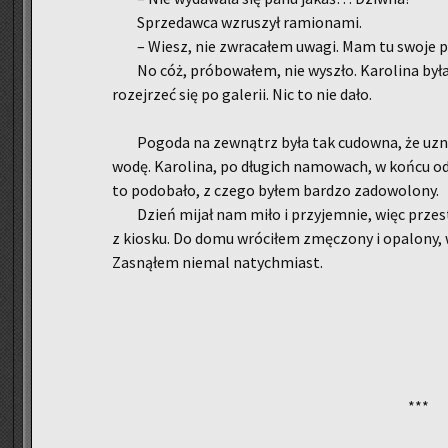
Sprze­daw­ca wzru­szył ra­mio­na­mi.
– Wiesz, nie zwra­ca­łem uwagi. Mam tu swoje p
No cóż, pró­bo­wa­łem, nie wy­szło. Ka­ro­li­na była
ro­zej­rzeć się po ga­le­rii. Nic to nie dało.
Po­go­da na ze­wnątrz była tak cu­dow­na, że uz
wodę. Ka­ro­li­na, po dłu­gich na­mo­wach, w końcu od­
to po­do­ba­ło, z czego byłem bar­dzo za­do­wo­lo­ny.
Dzień mijał nam miło i przy­jem­nie, więc prze­st
z kio­sku. Do domu wró­ci­łem zmę­czo­ny i opa­lo­ny, 
Za­sną­łem nie­mal na­tych­miast.
***