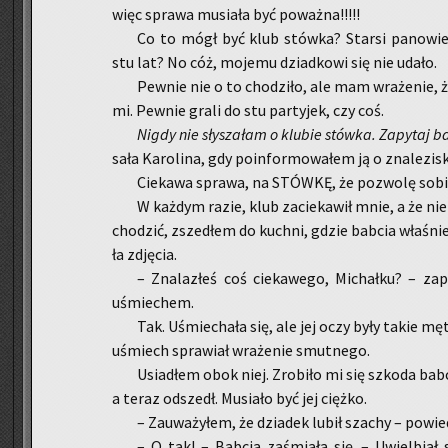
więc spra­wa mu­sia­ła być po­waż­na!!!!!
Co to mógł być klub stów­ka? Star­si pa­no­wie s
stu lat? No cóż, mo­je­mu dziad­ko­wi się nie udało.
Pew­nie nie o to cho­dzi­ło, ale mam wra­że­nie,
mi. Pew­nie grali do stu par­ty­jek, czy coś.
Nigdy nie sły­sza­łam o klu­bie stów­ka. Za­py­taj ba
sa­ła Ka­ro­li­na, gdy po­in­for­mo­wa­łem ją o zna­le­zi­s
Cie­ka­wa spra­wa, na STÓW­KĘ, że po­zwo­lę sobi
W każ­dym razie, klub za­cie­ka­wił mnie, a że ni
cho­dzić, zsze­dłem do kuch­ni, gdzie bab­cia wła­śnie 
ła zdję­cia.
– Zna­la­złeś coś cie­ka­we­go, Mi­chał­ku? – z
uśmie­chem.
Tak. Uśmie­cha­ła się, ale jej oczy były takie mę
uśmiech spra­wiał wra­że­nie smut­ne­go.
Usia­dłem obok niej. Zro­bi­ło mi się szko­da babci
a teraz od­szedł. Mu­sia­ło być jej cięż­ko.
– Za­uwa­ży­łem, że dzia­dek lubił sza­chy – po­wie
– O tak! – Bab­cia za­śmia­ła się. – Uwiel­biał 