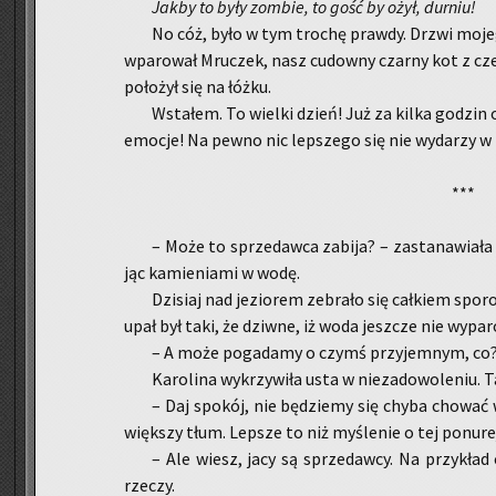
Jakby to były zom­bie, to gość by ożył, dur­niu!
No cóż, było w tym tro­chę praw­dy. Drzwi mo­je­go
wpa­ro­wał Mru­czek, nasz cu­dow­ny czar­ny kot z cze
po­ło­żył się na łóżku.
Wsta­łem. To wiel­ki dzień! Już za kilka go­dzin o
emo­cje! Na pewno nic lep­sze­go się nie wy­da­rzy w 
***
– Może to sprze­daw­ca za­bi­ja? – za­sta­na­wia­ła 
jąc ka­mie­nia­mi w wodę.
Dzi­siaj nad je­zio­rem ze­bra­ło się cał­kiem spo
upał był taki, że dziw­ne, iż woda jesz­cze nie wy­pa­ro
– A może po­ga­da­my o czymś przy­jem­nym, co?
Ka­ro­li­na wy­krzy­wi­ła usta w nie­za­do­wo­le­niu.
– Daj spo­kój, nie bę­dzie­my się chyba cho­wać w
więk­szy tłum. Lep­sze to niż my­śle­nie o tej po­nu­re
– Ale wiesz, jacy są sprze­daw­cy. Na przy­kład 
rze­czy.