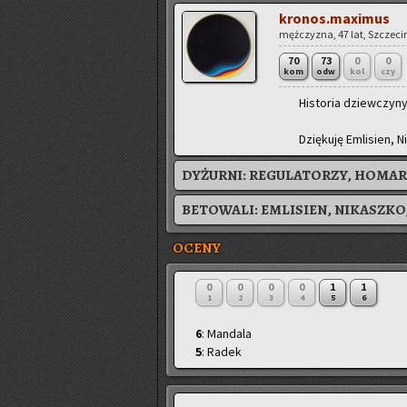
kronos.maximus
męż­czy­zna, 47 lat, Szcze­cin
70
73
0
0
kom
odw
kol
czy
Hi­sto­ria dziew­czy­n
Dzię­ku­ję Em­li­sien,
DYŻURNI:
REGULATORZY, HOMAR,
BETOWALI:
EMLISIEN
,
NIKASZKO
OCENY
0
0
0
0
1
1
1
2
3
4
5
6
6
: Mandala
5
: Radek