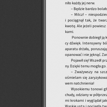
ni­ło każdy jej nerw.
– Bę­dzie bar­dzo bo­la­ł
– Milcz! – nie­spo­dzie
i po­cią­gnął tak, że twar
kwotę. Ale je­że­li po­wiesz
ka­mi.
Po­now­nie do­biegł ją kl
cy dźwięk. In­ten­syw­ny ból
apa­ra­tu drża­ła, po­ru­sza­
opa­no­wać i nie jęk­nąć. Za­m
Po­ja­wił się! Wszedł pr
ny. Dzię­ki temu mogła go zo
– Zwa­żyw­szy na szcze­
ośmie­lam się za­ry­zy­ko­wa
wem na­tchnie­nia!
Wy­so­kie­mu to­no­wi gło
chudy, odzia­ny w pół­prze­z
mi kro­ka­mi i wy­glą­dał j
Wą­skie usta i po­cią­gła twa