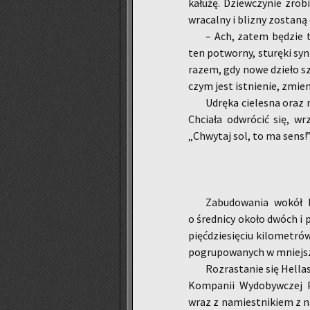
ka­łu­żę. Dziew­czy­nie zro­b
wra­cal­ny i bli­zny zo­sta
– Ach, zatem bę­dzie te
ten po­twor­ny, stu­rę­ki sy
razem, gdy nowe dzie­ło sztu­
czym jest ist­nie­nie, zmie­ni
Udrę­ka cie­le­sna oraz 
Chcia­ła od­wró­cić się, w
„Chwy­taj sol, to ma sens!”
Za­bu­do­wa­nia wokół b
o śred­ni­cy około dwóch i pó
pięć­dzie­się­ciu ki­lo­me­tró
po­gru­po­wa­nych w mniej­sz
Roz­ra­sta­nie się Hel­la
Kom­pa­nii Wy­do­byw­czej P
wraz z na­miest­ni­kiem z na