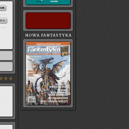
ION
UMSY
NOWA FANTASTYKA
!