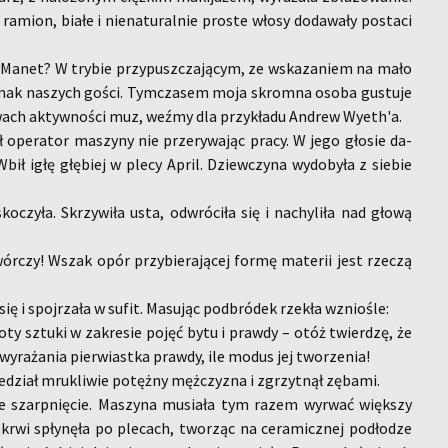
h ra­mion, białe i nie­na­tu­ral­nie pro­ste włosy do­da­wa­ły po­sta­ci
 Manet? W try­bie przy­pusz­cza­ją­cym, ze wska­za­niem na mało
y smak na­szych gości. Tym­cza­sem moja skrom­na osoba gu­stu­je
a­wach ak­tyw­no­ści muz, weźmy dla przy­kła­du An­drew Wyeth'a.
ł ope­ra­tor ma­szy­ny nie prze­ry­wa­jąc pracy. W jego gło­sie da­
 Wbił igłę głę­biej w plecy April. Dziew­czy­na wy­do­by­ła z sie­bie
­czy­ła. Skrzy­wi­ła usta, od­wró­ci­ła się i na­chy­li­ła nad głową
r­czy! Wszak opór przy­bie­ra­ją­cej formę ma­te­rii jest rze­czą
się i spoj­rza­ła w sufit. Ma­su­jąc pod­bró­dek rze­kła wznio­śle:
­ty sztu­ki w za­kre­sie pojęć bytu i praw­dy – otóż twier­dzę, że
y­ra­ża­nia pier­wiast­ka praw­dy, ile modus jej two­rze­nia!
e­dział mru­kli­wie po­tęż­ny męż­czy­zna i zgrzyt­nął zę­ba­mi.
­we szarp­nię­cie. Ma­szy­na mu­sia­ła tym razem wy­rwać więk­szy
krwi spły­nę­ła po ple­cach, two­rząc na ce­ra­micz­nej pod­ło­dze