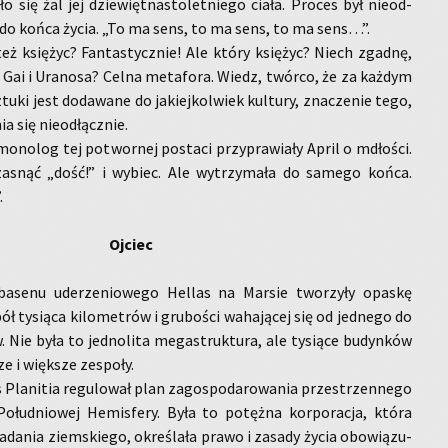
i­ło się żal jej dzie­więt­na­sto­let­nie­go ciała. Pro­ces był nie­od­
­ną do końca życia. „To ma sens, to ma sens, to ma sens…”.
ż księ­życ? Fan­ta­stycz­nie! Ale który księ­życ? Niech zgad­nę,
n Gai i Ura­no­sa? Celna me­ta­fo­ra. Wiedz, twór­co, że za każ­dym
ki jest do­da­wa­ne do ja­kiej­kol­wiek kul­tu­ry, zna­cze­nie tego,
a się nie­od­łącz­nie.
mo­no­log tej po­twor­nej po­sta­ci przy­pra­wia­ły April o mdło­ści.
rza­snąć „dość!” i wy­biec. Ale wy­trzy­ma­ła do sa­me­go końca.
.
Oj­ciec
a­se­nu ude­rze­nio­we­go Hel­las na Mar­sie two­rzy­ły opa­skę
ł ty­sią­ca ki­lo­me­trów i gru­bo­ści wa­ha­ją­cej się od jed­ne­go do
w. Nie była to jed­no­li­ta me­ga­struk­tu­ra, ale ty­sią­ce bu­dyn­ków
e i więk­sze ze­spo­ły.
s Pla­ni­tia re­gu­lo­wał plan za­go­spo­da­ro­wa­nia prze­strzen­ne­go
o­łu­dnio­wej He­mis­fe­ry. Była to po­tęż­na kor­po­ra­cja, która
da­nia ziem­skie­go, okre­śla­ła prawo i za­sa­dy życia obo­wią­zu­