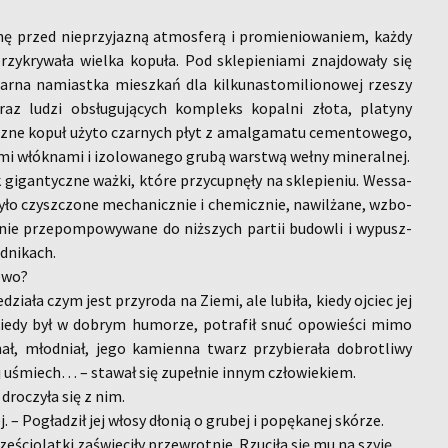
ę przed nie­przy­ja­zną at­mos­fe­rą i pro­mie­nio­wa­niem, każdy
zy­kry­wa­ła wiel­ka ko­pu­ła. Pod skle­pie­nia­mi znaj­do­wa­ły się
rna na­miast­ka miesz­kań dla kil­ku­na­sto­mi­lio­no­wej rze­szy
raz ludzi ob­słu­gu­ją­cych kom­pleks ko­pal­ni złota, pla­ty­ny
z­ne kopuł użyto czar­nych płyt z amal­ga­ma­tu ce­men­to­we­go,
mi włók­na­mi i izo­lo­wa­ne­go grubą war­stwą wełny mi­ne­ral­nej.
ak gi­gan­tycz­ne ważki, które przy­cup­nę­ły na skle­pie­niu. We­ssa­
yło czysz­czo­ne me­cha­nicz­nie i che­micz­nie, na­wil­ża­ne, wzbo­
nie prze­pom­po­wy­wa­ne do niż­szych par­tii bu­dow­li i wy­pusz­
­ni­kach.
e­wo?
­dzia­ła czym jest przy­ro­da na Ziemi, ale lu­bi­ła, kiedy oj­ciec jej
iedy był w do­brym hu­mo­rze, po­tra­fił snuć opo­wie­ści mimo
ł, młod­niał, jego ka­mien­na twarz przy­bie­ra­ła do­bro­tli­wy
ej uśmiech… – sta­wał się zu­peł­nie innym czło­wie­kiem.
dro­czy­ła się z nim.
. – Po­gła­dził jej włosy dło­nią o gru­bej i po­pę­ka­nej skó­rze.
e­ścio­lat­ki za­świe­ci­ły prze­wrot­nie. Rzu­ci­ła się mu na szyję.