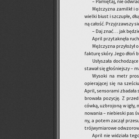
– Pa­mię­taj, nie od­wra­c
Męż­czy­zna za­milkł i ob
wiel­ki biust i szczu­płe, dł
ną ca­łość. Przyj­rzaw­szy się
– Daj znać… jak bę­dzi
April przy­tak­nę­ła ru­
Męż­czy­zna przy­ło­żył o
fak­tu­rę skóry. Jego dłoń 
Usły­sza­ła do­cho­dzą­c
sta­wał się gło­śniej­szy – ma
Wy­so­ki na metr pro­st
opie­ra­ją­cej się na sze­ści
April, sen­so­ra­mi zba­da­ła
bro­wa­ła po­zy­cję. Z przed
ców­ką, uzbro­jo­ną w igły, n
no­wa­nia – nie­bie­ski pas 
ny, a potem za­czął prze­su­
trój­wy­mia­ro­we od­wzo­ro­w
April nie wi­dzia­ła tego