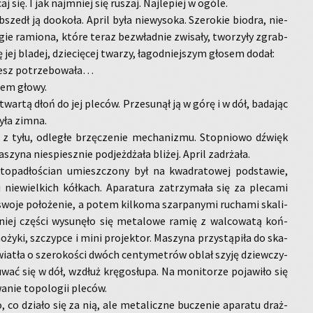
aj się. I jak naj­mniej się ru­szaj. Naj­le­piej w ogóle.
­szedł ją do­oko­ła. April była nie­wy­so­ka. Sze­ro­kie bio­dra, nie­
u­gie ra­mio­na, które teraz bez­wład­nie zwi­sa­ły, two­rzy­ły zgrab­
 jej bla­dej, dzie­cię­cej twa­rzy, ła­god­niej­szym gło­sem dodał:
esz po­trze­bo­wa­ła…
chem głowy.
twar­tą dłoń do jej ple­ców. Prze­su­nął ją w górę i w dół, ba­da­jąc
była zimna.
e z tyłu, od­le­głe brzę­cze­nie me­cha­ni­zmu. Stop­nio­wo dźwięk
­szy­na nie­spiesz­nie pod­jeż­dża­ła bli­żej. April za­drża­ła.
o­pa­dło­ścian umiesz­czo­ny był na kwa­dra­to­wej pod­sta­wie,
u nie­wiel­kich kół­kach. Apa­ra­tu­ra za­trzy­ma­ła się za ple­ca­mi
 swoje po­ło­że­nie, a potem kil­ko­ma szar­pa­ny­mi ru­cha­mi ska­li­
­niej czę­ści wy­su­nę­ło się me­ta­lo­we ramię z wal­co­wa­tą koń­
o­ży­ki, szczyp­ce i mini pro­jek­tor. Ma­szy­na przy­stą­pi­ła do ska­
świa­tła o sze­ro­ko­ści dwóch cen­ty­me­trów oblał szyję dziew­czy­
wać się w dół, wzdłuż krę­go­słu­pa. Na mo­ni­to­rze po­ja­wi­ło się
a­nie to­po­lo­gii ple­ców.
, co dzia­ło się za nią, ale me­ta­licz­ne bu­cze­nie apa­ra­tu draż­