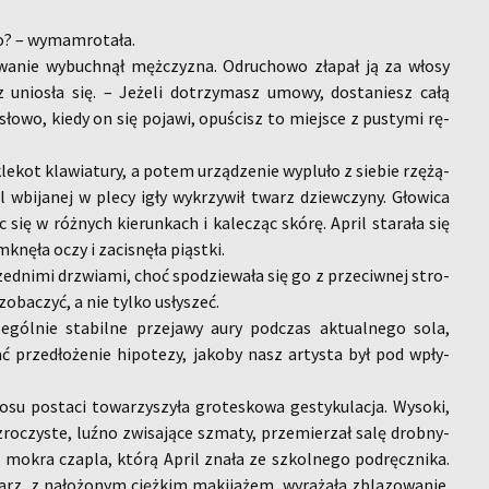
o? – wy­mam­ro­ta­ła.
­wa­nie wy­buch­nął męż­czy­zna. Od­ru­cho­wo zła­pał ją za włosy
z unio­sła się. – Je­że­li do­trzy­masz umowy, do­sta­niesz całą
 słowo, kiedy on się po­ja­wi, opu­ścisz to miej­sce z pu­sty­mi rę­
e­kot kla­wia­tu­ry, a potem urzą­dze­nie wy­plu­ło z sie­bie rzę­żą­
 wbi­ja­nej w plecy igły wy­krzy­wił twarz dziew­czy­ny. Gło­wi­ca
jąc się w róż­nych kie­run­kach i ka­le­cząc skórę. April sta­ra­ła się
knę­ła oczy i za­ci­snę­ła piąst­ki.
zed­ni­mi drzwia­mi, choć spo­dzie­wa­ła się go z prze­ciw­nej stro­
­ba­czyć, a nie tylko usły­szeć.
gól­nie sta­bil­ne prze­ja­wy aury pod­czas ak­tu­al­ne­go sola,
ć przed­ło­że­nie hi­po­te­zy, ja­ko­by nasz ar­ty­sta był pod wpły­
su po­sta­ci to­wa­rzy­szy­ła gro­te­sko­wa ge­sty­ku­la­cja. Wy­so­ki,
ro­czy­ste, luźno zwi­sa­ją­ce szma­ty, prze­mie­rzał salę drob­ny­
ak mokra cza­pla, którą April znała ze szkol­ne­go pod­ręcz­ni­ka.
rz, z na­ło­żo­nym cięż­kim ma­ki­ja­żem, wy­ra­ża­ła zbla­zo­wa­nie.