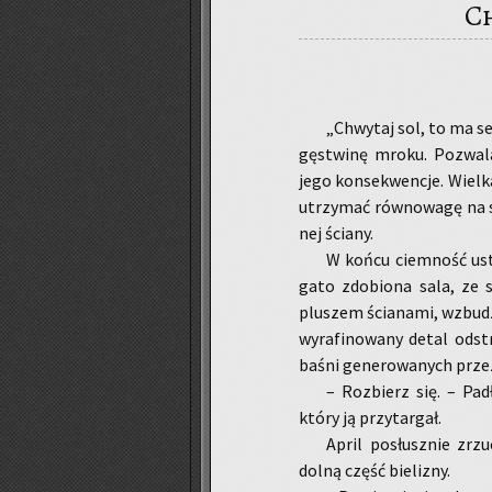
Ch
„Chwy­taj sol, to ma sen
gę­stwi­nę mroku. Po­zwa­la­
jego kon­se­kwen­cje. Wiel­k
utrzy­mać rów­no­wa­gę na 
nej ścia­ny.
W końcu ciem­ność ustą­
ga­to zdo­bio­na sala, ze st
plu­szem ścia­na­mi, wzbu­d
wy­ra­fi­no­wa­ny detal od­st
baśni ge­ne­ro­wa­nych przez 
– Roz­bierz się. – Padł
który ją przy­tar­gał.
April po­słusz­nie zrzu
dolną część bie­li­zny.