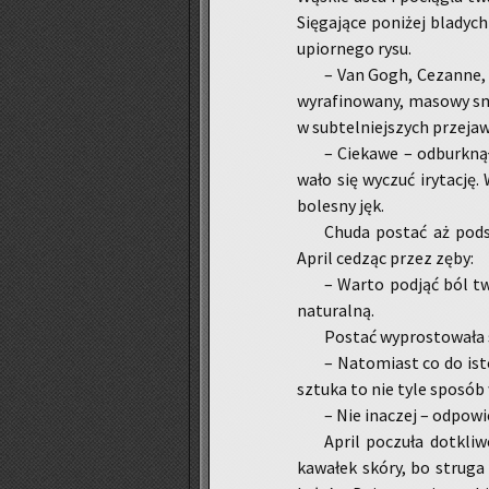
Się­ga­ją­ce po­ni­żej bla­dyc
upior­ne­go rysu.
– Van Gogh, Ce­zan­ne,
wy­ra­fi­no­wa­ny, ma­so­w
w sub­tel­niej­szych prze­j
– Cie­ka­we – od­burk­ną
wa­ło się wy­czuć iry­ta­cję.
bo­le­sny jęk.
Chuda po­stać aż pod­sko
April ce­dząc przez zęby:
– Warto pod­jąć ból twó
na­tu­ral­ną.
Po­stać wy­pro­sto­wa­ła 
– Na­to­miast co do isto
sztu­ka to nie tyle spo­sób w
– Nie ina­czej – od­po­wi
April po­czu­ła do­tkli
ka­wa­łek skóry, bo stru­ga 