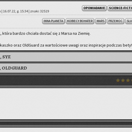
OPOWIADANIE
SCIENCE-FICT
 | 16.07.22, g. 15:34 | znaki: 32519
INNA PLANETA
KOBIECY BOHATER
MARS
PRZEMOC
SL
y, która bar­dzo chcia­ła do­stać się z Marsa na Zie­mię.
 Ni­kasz­ko oraz Old­Gu­ard za war­to­ścio­we uwagi oraz in­spi­ra­cje pod­czas bety
 SYF.
,
OLDGUARD