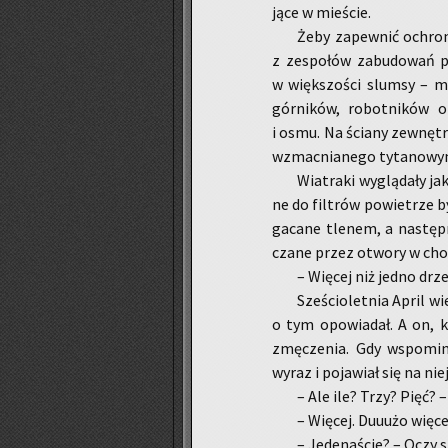
ją­ce w mie­ście.
Żeby za­pew­nić ochro­n
z ze­spo­łów za­bu­do­wań pr
w więk­szo­ści slum­sy – ma
gór­ni­ków, ro­bot­ni­ków o
i osmu. Na ścia­ny ze­wnętr
wzmac­nia­ne­go ty­ta­no­wy­
Wia­tra­ki wy­glą­da­ły j
ne do fil­trów po­wie­trze b
ga­ca­ne tle­nem, a na­stęp­
cza­ne przez otwo­ry w chod
– Wię­cej niż jedno drz
Sze­ścio­let­nia April wie
o tym opo­wia­dał. A on, k
zmę­cze­nia. Gdy wspo­mi­na
wyraz i po­ja­wiał się na ni
– Ale ile? Trzy? Pięć? – 
– Wię­cej. Du­uużo wię­cej
– Je­de­na­ście? – Oczy sz