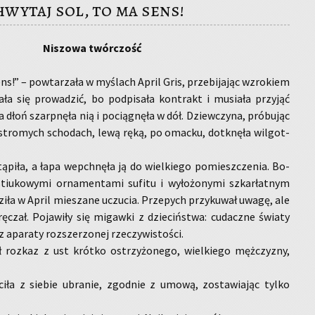
wytaj sol, to ma sens!
Ni­szo­wa twór­czość
s!” – po­wta­rzała w my­ślach April Gris, prze­bi­ja­jąc wzro­kiem
ła się pro­wa­dzić, bo pod­pi­sa­ła kon­trakt i mu­sia­ła przy­jąć
a dłoń szarp­nęła nią i po­cią­gnę­ła w dół. Dziew­czy­na, pró­bując
stro­mych scho­dach, lewą ręką, po omac­ku, do­tknęła wil­got­
pi­ła, a łapa we­pchnę­ła ją do wiel­kie­go po­miesz­cze­nia. Bo­
iu­ko­wy­mi or­na­men­ta­mi su­fi­tu i wy­ło­żo­ny­mi szkar­łat­nym
ziła w April mie­sza­ne uczu­cia. Prze­pych przy­kuwał uwagę, ale
rę­czał. Po­ja­wiły się mi­gaw­ki z dzie­ciń­stwa: cu­dacz­ne świa­ty
apa­ra­ty roz­sze­rzo­nej rze­czy­wi­sto­ści.
 roz­kaz z ust krót­ko ostrzy­żo­ne­go, wiel­kie­go męż­czy­zny,
­ci­ła z sie­bie ubra­nie, zgod­nie z umową, zo­sta­wia­jąc tylko