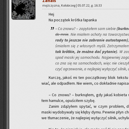
Za­na­is
męż­czy­zna, Ko­ło­brzeg | 05.07.22, g. 16:33
Hej
Na po­czą­tek krót­ka ła­pan­ka
– Co znowu? – za­py­ta­łem sam sie­bie
(burk­n
do mnie
. Nie mia­łem ocho­ty na to­wa­rzy­stwo
ra­dy to jesz­cze nie za­bra­nie au­to­sto­pem)
śmia­łem się z wła­snych myśli. Za­trzy­ma­łem
tak krót­kie, że można dać py­ta­nie)
. W za­
spod maski jej sa­mo­cho­du. Naj­pew­niej za­g
co zna się na sa­mo­cho­dach, więc nie cie­szy­
czyć ogrze­wa­nie, a naj­le­piej wy­łą­czyć sil­nik
Kur­czę, jakoś mi ten po­cząt­ko­wy blok tek­st
wiać, ale od­pa­dłem. Nie wiem, co do­kład­nie na­pi­s
– Co znowu? – burk­ną­łem, gdy jakaś ko­bie­ta w
łem ha­mul­ce, opu­ści­łem szybę.
Zanim zdą­ży­łem spy­tać, w czym pro­blem, do
maski wy­do­by­wa­ły się kłęby dymu. Pew­nie płyn chło
we tłu­ma­cze­nie, że naj­le­piej wy­łą­czyć sil­nik, uchy­