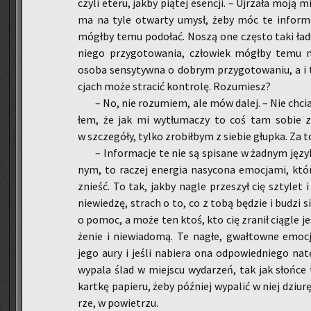
czyli eteru, jakby pią­tej esen­cji. – Uj­rza­ła moją m
ma na tyle otwar­ty umysł, żeby móc te in­for­ma­
mógł­by temu po­do­łać. Noszą one czę­sto taki ła­du
nie­go przy­go­to­wa­nia, czło­wiek mógł­by temu n
osoba sen­sy­tyw­na o do­brym przy­go­to­wa­niu, a i 
cjach może stra­cić kon­tro­lę. Ro­zu­miesz?
– No, nie ro­zu­miem, ale mów dalej. – Nie chcia­
łem, że jak mi wy­tłu­ma­czy to coś tam sobie z 
w szcze­gó­ły, tylko zro­bił­bym z sie­bie głup­ka. Za t
– In­for­ma­cje te nie są spi­sa­ne w żad­nym ję­z
nym, to ra­czej ener­gia na­sy­co­na emo­cja­mi, któ
znieść. To tak, jakby nagle prze­szył cię szty­let i 
nie­wie­dzę, strach o to, co z tobą bę­dzie i budzi s
o pomoc, a może ten ktoś, kto cię zra­nił cią­gle jes
że­nie i nie­wia­do­mą. Te nagłe, gwał­tow­ne emo­cj
jego aury i jeśli na­bie­ra ona od­po­wied­nie­go na­t
wy­pa­la ślad w miej­scu wy­da­rzeń, tak jak słoń­ce
kart­kę pa­pie­ru, żeby póź­niej wy­pa­lić w niej dziu­
rze, w po­wie­trzu.