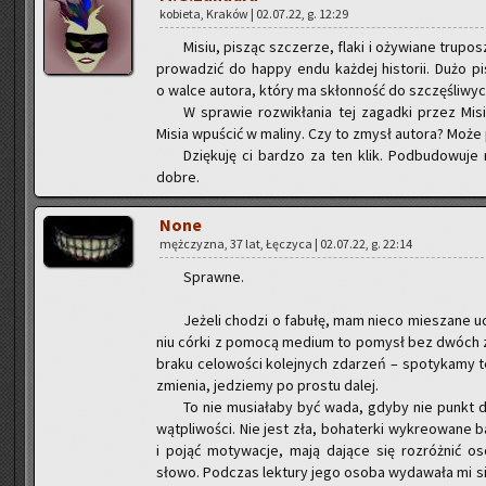
ko­bie­ta, Kra­ków | 02.07.22, g. 12:29
Misiu, pi­sząc szcze­rze, flaki i oży­wia­ne tru­po
pro­wa­dzić do happy endu każ­dej hi­sto­rii. Dużo 
o walce au­to­ra, który ma skłon­ność do szczę­śli­wych
W spra­wie roz­wi­kła­nia tej za­gad­ki przez Mi
Misia wpu­ścić w ma­li­ny. Czy to zmysł au­to­ra? Może 
Dzię­ku­ję ci bar­dzo za ten klik. Pod­bu­do­wu
dobre.
None
męż­czy­zna, 37 lat, Łę­czy­ca | 02.07.22, g. 22:14
Spraw­ne.
Je­że­li cho­dzi o fa­bu­łę, mam nieco mie­sza­ne u
niu córki z po­mo­cą me­dium to po­mysł bez dwóch zd
braku ce­lo­wo­ści ko­lej­nych zda­rzeń – spo­ty­ka­my t
zmie­nia, je­dzie­my po pro­stu dalej.
To nie mu­sia­ła­by być wada, gdyby nie punkt d
wąt­pli­wo­ści. Nie jest zła, bo­ha­ter­ki wy­kre­owa­ne 
i pojąć mo­ty­wa­cje, mają da­ją­ce się roz­róż­nić os
słowo. Pod­czas lek­tu­ry jego osoba wy­da­wa­ła mi si