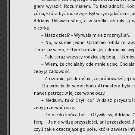
głem wy­ra­zić. Ro­zu­mia­łem. To bez­rad­ność. Ko­b
córki, która być może żyje. Był w tym jakiś sens, al
Ad­ria­ny. Uda­wa­ła silną, a w środ­ku zże­ra­ły ją w
o córkę.
– Masz dzie­ci? – Wy­rwa­ła mnie z roz­my­ślań.
– No, w sumie jedno. Ostat­nio ro­bi­ła mi aw
Teraz już wiem, że tym bar­dziej jej z domu nie wy­
– Tak, teraz wszy­scy ro­dzi­ce się boją. – Uśmiech
– Wiem, że chcia­ła­by ode mnie uciec. Chcia­ła­
żeby ją za­do­wo­lić.
– Zro­zu­mie, jak do­ro­śnie, że pró­bo­wa­łeś jej ni
Ela wró­ci­ła do sa­mo­cho­du. At­mos­fe­ra była c
nawet pa­trząc w jej czer­wo­ne oczy.
– Me­dium, tak? Czyli co? Wi­dzisz przy­szłość
żeby prze­rwać ciszę.
– To nie do końca tak. – Oży­wi­ła się Ad­ria­na
fe­rę. – Ja nie widzę przy­szło­ści, ani prze­szło­śc
czyli takie ota­cza­ją­ce go pole, które za­wie­ra in­