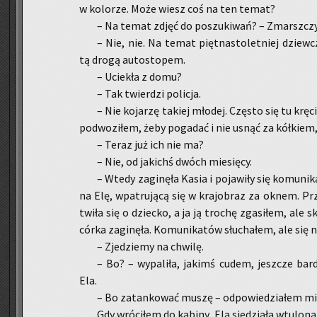
w ko­lo­rze. Może wiesz coś na ten temat?
– Na temat zdjęć do po­szu­ki­wań? – Zmarsz­cz
– Nie, nie. Na temat pięt­na­sto­let­niej dziew­cz
tą drogą au­to­sto­pem.
– Ucie­kła z domu?
– Tak twier­dzi po­li­cja.
– Nie ko­ja­rzę ta­kiej mło­dej. Czę­sto się tu krę­c
pod­wo­zi­łem, żeby po­ga­dać i nie usnąć za kół­kiem, 
– Teraz już ich nie ma?
– Nie, od ja­kichś dwóch mie­się­cy.
– Wtedy za­gi­nę­ła Kasia i po­ja­wi­ły się ko­mu­ni­
na Elę, wpa­tru­ją­cą się w kra­jo­braz za oknem. 
twi­ła się o dziec­ko, a ja ją tro­chę zga­si­łem, ale
córka za­gi­nę­ła. Ko­mu­ni­ka­tów słu­cha­łem, ale się
– Zje­dzie­my na chwi­lę.
– Bo? – wy­pa­li­ła, ja­kimś cudem, jesz­cze bar
Ela.
– Bo za­tan­ko­wać muszę – od­po­wie­dzia­łem mi
Gdy wró­ci­łem do ka­bi­ny, Ela sie­dzia­ła wtu­lo­na