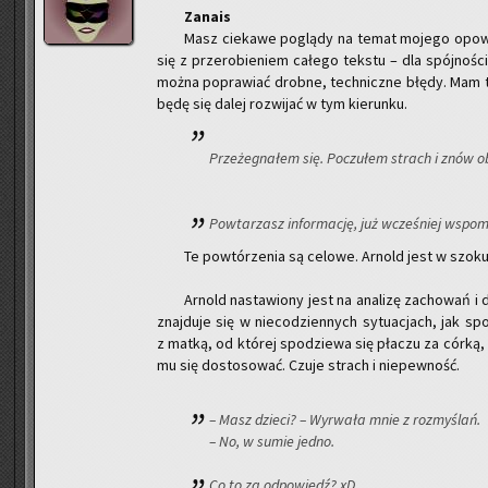
Za­na­is
Masz cie­ka­we po­glą­dy na temat mo­je­go opo­wia
się z prze­ro­bie­niem ca­łe­go tek­stu – dla spój­no­śc
można po­pra­wiać drob­ne, tech­nicz­ne błędy. Mam tak
będę się dalej roz­wi­jać w tym kie­run­ku.
Prze­że­gna­łem się. Po­czu­łem strach i znów 
Po­wta­rzasz in­for­ma­cję, już wcze­śniej wspo­m
Te po­wtó­rze­nia są ce­lo­we. Ar­nold jest w szok
Ar­nold na­sta­wio­ny jest na ana­li­zę za­cho­wań 
znaj­du­je się w nie­co­dzien­nych sy­tu­acjach, jak spo
z matką, od któ­rej spo­dzie­wa się pła­czu za córką, a
mu się do­sto­so­wać. Czuje strach i nie­pew­ność.
– Masz dzie­ci? – Wy­rwa­ła mnie z roz­my­ślań.
– No, w sumie jedno.
Co to za od­po­wiedź? xD