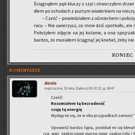
Ścią­gną­łem pęk klu­czy z szyi i otwo­rzy­łem drzwi d
dłem po scho­dach z pu­stym wia­der­kiem na nie­czy­s
– Cześć – po­wie­dzia­łem z uśmie­chem i po­ło­ży
ra­cu. – Nie uwie­rzysz, co mnie dziś spo­tka­ło, ale 
Po­ło­ży­łem zdję­cie na jej ko­la­nie, a ona spoj­rza­ł
bar­dzo, że mu­sia­łem ścią­gnąć jej kne­bel, żeby nie u
koniec
KOMENTARZE
dovio
męż­czy­zna, 32 lata, Dę­bi­ca | 01.07.22, g. 18:47
Cześć!
Ro­zu­mia­łem tą bez­rad­ność
czuję tą ener­gię
Wy­da­ję mi się, że w obu przy­pad­kach za­miast “
Opo­wieść bar­dzo fajna, po­do­bał mi się kli­m
rza, więc za­sko­cze­nie mocno mnie za­sko­czy­ło i t