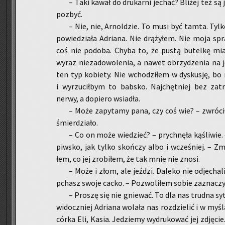
– Taki kawał do dru­kar­ni je­chać? Bli­żej też są 
po­zbyć.
– Nie, nie, Ar­nol­dzie. To musi być tamta. Tylko
po­wie­dzia­ła Ad­ria­na. Nie drą­ży­łem. Nie moja spr
coś nie po­do­ba. Chyba to, że pustą bu­tel­kę mia
wyraz nie­za­do­wo­le­nia, a nawet obrzy­dze­nia na j
ten typ ko­bie­ty. Nie wcho­dzi­łem w dys­ku­sję, bo 
i wy­rzu­cił­bym to bab­sko. Naj­chęt­niej bez za­trz
nerwy, a do­pie­ro wsia­dła.
– Może za­py­ta­my pana, czy coś wie? – zwró­ci­
śmier­dzia­ło.
– Co on może wie­dzieć? – prych­nę­ła ką­śli­wie.
piw­sko, jak tylko skoń­czy albo i wcze­śniej. – Zm
łem, co jej zro­bi­łem, że tak mnie nie znosi.
– Może i złom, ale jeź­dzi. Da­le­ko nie od­je­cha
pchasz swoje cacko. – Po­zwo­li­łem sobie za­zna­czyć
– Pro­szę się nie gnie­wać. To dla nas trud­na sy­tu
wi­docz­niej Ad­ria­na wo­la­ła nas roz­dzie­lić i w my­ś
córka Eli, Kasia. Je­dzie­my wy­dru­ko­wać jej zdję­ci