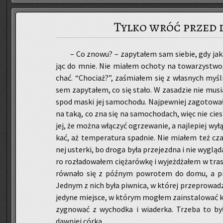
Tylko wróć przed 
– Co znowu? – za­py­ta­łem sam sie­bie, gdy jak
jąc do mnie. Nie mia­łem ocho­ty na to­wa­rzy­stwo,
chać. “Cho­ciaż?”, za­śmia­łem się z wła­snych myśli
sem za­py­ta­łem, co się stało. W za­sa­dzie nie mu­
spod maski jej sa­mo­cho­du. Naj­pew­niej za­go­to­wał j
na taką, co zna się na sa­mo­cho­dach, więc nie cie­sz
jej, że można włą­czyć ogrze­wa­nie, a naj­le­piej wy­łą
kać, aż tem­pe­ra­tu­ra spad­nie. Nie mia­łem też cza
nej uster­ki, bo droga była prze­jezd­na i nie wy­glą­
ro roz­ła­do­wa­łem cię­ża­rów­kę i wy­jeż­dża­łem w tr
rów­na­ło się z póź­nym po­wro­tem do domu, a prz
Jed­nym z nich była piw­ni­ca, w któ­rej prze­pro­wa­d
je­dy­ne miej­sce, w któ­rym mo­głem za­in­sta­lo­wać ka
zy­gno­wać z wy­chod­ka i wia­der­ka. Trze­ba to był
daw­niej córka.