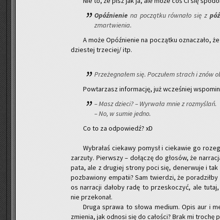
Nie to, że pisz jak ja, ale może coś Ci się spodo
Opóź­nie­nie
na po­cząt­ku rów­na­ło się z
póź
zmar­twie­nia.
A może Opóź­nie­nie na po­cząt­ku ozna­cza­ło,
dzie­stej trze­ciej/ itp.
Prze­że­gna­łem się. Po­czu­łem strach i znów 
Po­wta­rzasz in­for­ma­cję, już wcze­śniej wspo­mi­n
– Masz dzie­ci? – Wy­rwa­ła mnie z roz­my­ślań.
– No, w sumie jedno.
Co to za od­po­wiedź? xD
Wy­bra­łaś cie­ka­wy po­mysł i cie­ka­wie go ro­ze­
za­rzu­ty. Pierw­szy – do­łą­czę do gło­sów, że nar­ra­c
pa­ta, ale z dru­giej stro­ny poci się, de­ner­wu­je i t
po­zba­wio­ny em­pa­tii? Sam twier­dzi, że po­ra­dził­
os nar­ra­cji da­ło­by radę to prze­sko­czyć, ale tutaj
nie prze­ko­nał.
Druga spra­wa to słowa me­dium. Opis aur i meto
zmie­nia, jak od­no­si się do ca­ło­ści? Brak mi tro­chę p