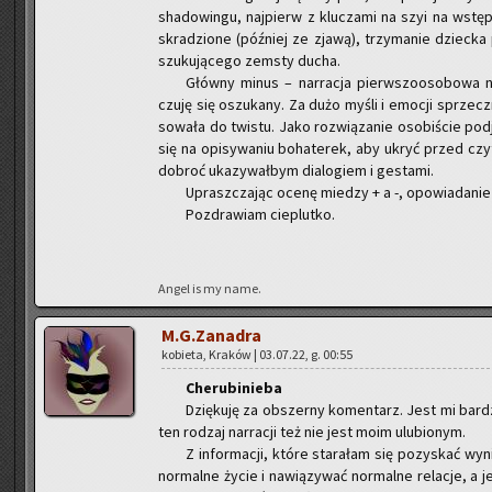
sha­do­win­gu, naj­pierw z klu­cza­mi na szyi na wstę­p
skra­dzio­ne (póź­niej ze zjawą), trzy­ma­nie dziec­k
szu­ku­ją­ce­go ze­msty ducha.
Głów­ny minus – nar­ra­cja pierw­szo­oso­bo­wa ni
czuję się oszu­ka­ny. Za dużo myśli i emo­cji sprzecz­n
so­wa­ła do twi­stu. Jako roz­wią­za­nie oso­bi­ście pod­j
się na opi­sy­wa­niu bo­ha­te­rek, aby ukryć przed czy­t
do­broć uka­zy­wał­bym dia­lo­giem i ge­sta­mi.
Uprasz­cza­jąc ocenę mie­dzy + a -, opo­wia­da­ni
Po­zdra­wiam cie­plut­ko.
Angel is my name.
M.G.Zanadra
ko­bie­ta, Kra­ków | 03.07.22, g. 00:55
Che­ru­bi­nie­ba
Dzię­ku­ję za ob­szer­ny ko­men­tarz. Jest mi bar­
ten ro­dzaj nar­ra­cji też nie jest moim ulu­bio­nym.
Z in­for­ma­cji, które sta­ra­łam się po­zy­skać 
nor­mal­ne życie i na­wią­zy­wać nor­mal­ne re­la­cje, a