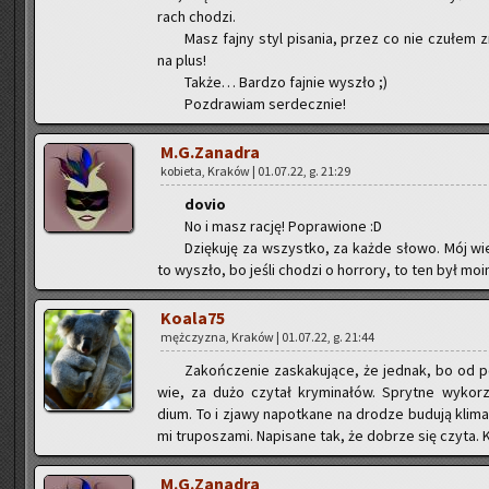
rach cho­dzi.
Masz fajny styl pi­sa­nia, przez co nie czu­łem z
na plus!
Także… Bar­dzo faj­nie wy­szło ;)
Po­zdra­wiam ser­decz­nie!
M.G.Zanadra
ko­bie­ta, Kra­ków | 01.07.22, g. 21:29
dovio
No i masz rację! Po­pra­wio­ne :D
Dzię­ku­ję za wszyst­ko, za każde słowo. Mój wie­
to wy­szło, bo jeśli cho­dzi o hor­ro­ry, to ten był mo
Ko­ala­75
męż­czy­zna, Kra­ków | 01.07.22, g. 21:44
Za­koń­cze­nie za­ska­ku­ją­ce, że jed­nak, bo od p
wie, za dużo czy­tał kry­mi­na­łów. Spryt­ne wy­ko­rzy
dium. To i zjawy na­po­tka­ne na dro­dze bu­du­ją kli­mat
mi tru­po­sza­mi. Na­pi­sa­ne tak, że do­brze się czyta. Kl
M.G.Zanadra