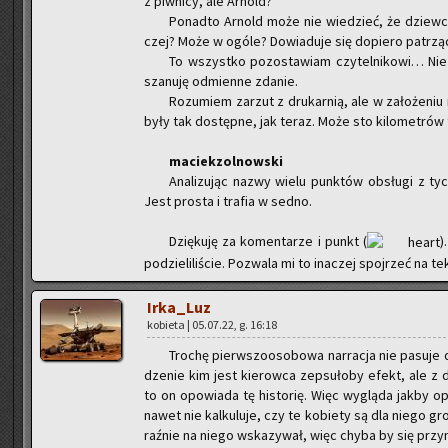
z piw­ni­cy, ale Ar­nold?
Po­nad­to Ar­nold może nie wie­dzieć, że dziew­cz
czej? Może w ogóle? Do­wia­du­je się do­pie­ro pa­trzą
To wszyst­ko po­zo­sta­wiam czy­tel­ni­ko­wi… N
sza­nu­ję od­mien­ne zda­nie.
Ro­zu­miem za­rzut z dru­kar­nią, ale w za­ło­że­niu
były tak do­stęp­ne, jak teraz. Może sto ki­lo­me­tró
ma­ciek­zol­now­ski
Ana­li­zu­jąc nazwy wielu punk­tów ob­słu­gi z tyc
Jest pro­sta i tra­fia w sedno.
Dzię­ku­ję za ko­men­ta­rze i punkt (
)
po­dzie­li­li­ście. Po­zwa­la mi to ina­czej spoj­rzeć na te
Ir­ka­_Luz
ko­bie­ta | 05.07.22, g. 16:18
Tro­chę pierw­szo­oso­bo­wa nar­ra­cja nie pa­su­j
dze­nie kim jest kie­row­ca ze­psu­ło­by efekt, ale z
to on opo­wia­da tę hi­sto­rię. Więc wy­glą­da jakby op
nawet nie kal­ku­lu­je, czy te ko­bie­ty są dla niego g
raź­nie na niego wska­zy­wał, więc chyba by się przy­