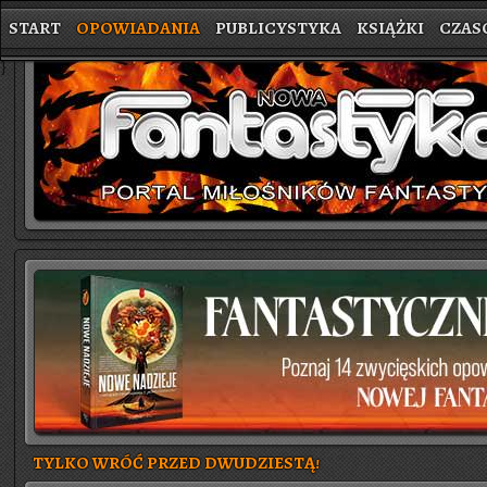
START
OPOWIADANIA
PUBLICYSTYKA
KSIĄŻKI
CZAS
}
TYLKO WRÓĆ PRZED DWUDZIESTĄ!