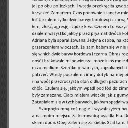
jej po obu po­licz­kach. I wtedy prze­krę­ci­ła gwał­
krzy­czeć. Za­mar­łem. Czas po­now­nie sta­nął w mie
ło? Uj­rza­łem tylko dwie barwy: bor­do­wą i czar­ną.
łem, złość, agre­sję i żądzę krwi. Czu­łem to wszyst
dzia­łem wszyst­ko jakby przez pry­zmat dwóch ko­lo­r
Ad­ria­na była spa­ra­li­żo­wa­na. Je­dy­na osoba, na 
prze­ra­że­niem w oczach, że sam bałem się w nie pa­t
się w nich dwie barwy bor­do­wa i czar­na. Obraz roz­
ność i bra­ko­wa­ło mi po­wie­trza, może ktoś mnie d
oczu me­dium. Sze­ro­ko otwar­tych, za­pła­ka­nych i 
pa­trzeć. Wtedy po­czu­łem zimny dotyk na mej pie
i na wpół prze­zro­czy­sta dłoń o dłu­gich pa­zu­rach 
chłód. Czu­łem się, jak­bym wpadł pod lód do zim­ne­
były za­ma­za­ne. Ciało mia­łem wiot­kie jak z gumy.
Za­ta­pia­łem się w tych bar­wach, jak­bym spa­dał w 
Szarp­nę­ło mną coś nagle i wy­wal­czy­łem haus
a na moim miej­scu za kie­row­ni­cą usia­dła Ela. Do
skiem opon. Obej­rza­łem się za sie­bie. Stał tam. P