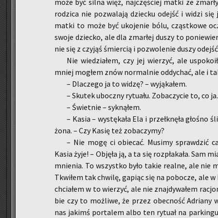
może być silna więź, naj­czę­ściej matki ze zmar­ły
ro­dzi­ca nie po­zwa­la­ją dziec­ku odejść i widzi się
matki to może być uko­je­nie bólu, cząst­ko­we ocz
swoje dziec­ko, ale dla zmar­łej duszy to po­nie­wier
nie się z czy­jąś śmier­cią i po­zwo­le­nie duszy odejść 
Nie wie­dzia­łem, czy jej wie­rzyć, ale uspo­ko­i
mniej mo­głem znów nor­mal­nie od­dy­chać, ale i tak r
– Dla­cze­go ja to widzę? – wy­ją­ka­łem.
– Sku­tek ubocz­ny ry­tu­ału. Zo­ba­czy­cie to, co ja
– Świet­nie – syk­ną­łem.
– Kasia – wy­stę­ka­ła Ela i prze­łknę­ła gło­śno ś
żo­na. – Czy Kasię też zo­ba­czy­my?
– Nie mogę ci obie­cać. Mu­si­my spraw­dzić ca
Kasia żyje! – Ob­ję­ła ją, a ta się roz­pła­ka­ła. Sam
mnie­nia. To wszyst­ko było takie re­al­ne, ale nie 
Tkwi­łem tak chwi­lę, ga­piąc się na po­bo­cze, ale w 
chcia­łem w to wie­rzyć, ale nie znaj­dy­wa­łem ra­cjo­n
bie czy to moż­li­we, że przez obec­ność Ad­ria­ny 
nas ja­kimś por­ta­lem albo ten ry­tu­ał na par­kin­g