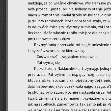
na­dzie­ję, że to wła­śnie chwi­lo­we. Wo­la­łem nie p
była pro­sta i pusta, bo nie był­bym w sta­nie jeź­d
niach w tym sta­nie. Nadal drża­ły mi ko­la­na, dło­nie 
ją tu­li­ła w ra­mio­nach. Może do­brze się stało, że w 
ło od dwóch mie­się­cy. Wy­rzu­ty su­mie­nia, żal i s
licz­kach. Może wła­śnie ro­bi­ło miej­sce dla na­dzie
po­trze­bo­wa­ła teraz dużo.
Roz­my­śla­nia prze­rwa­ło mi nagłe unie­sie­nie s
żeby znów szar­pa­ła za kie­row­ni­cę.
– Coś wi­dzisz? – za­py­ta­łem nie­pew­nie.
– Za­trzy­maj się.
Po­słu­cha­łem. Na­słu­chi­wa­ła, trzy­ma­jąc jed
prze­ra­ża­ła. Pa­trzy­łem na nią, gdy roz­glą­da­ła 
Eli. Ja zro­bi­łem to samo z mojej stro­ny. Jej źre­ni­ce
da­ła nie­pew­nie, jakby ocze­ki­wa­ła naj­gor­sze­go.
lę sły­chać było szum. Póź­niej na­stą­pi­ła cisza. Ad
twarz zmie­ni­ła się z ru­mia­nej i przy­ja­znej w prze­
jak na szpil­kach. Za­nie­mó­wi­ła tak samo jak ja. P
wa­li­śmy na jakiś jej znak. Nagle za­czerp­nę­ła głę­b