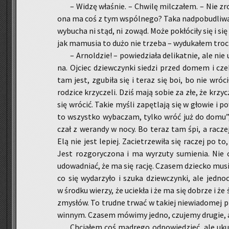
– Widzę wła­śnie. – Chwi­lę mil­cza­łem. – Nie zro
ona ma coś z tym wspól­ne­go? Taka nad­po­bu­dli­wa
wy­bu­cha ni stąd, ni zowąd. Może po­kłó­ci­ły się i si
jak ma­mu­sia to dużo nie trze­ba – wy­du­ka­łem tro­
– Ar­nol­dzie! – po­wie­dzia­ła de­li­kat­nie, ale ni
na. Oj­ciec dziew­czyn­ki sie­dzi przed domem i cz
tam jest, zgu­bi­ła się i teraz się boi, bo nie wró­c
ro­dzi­ce krzy­cze­li. Dziś mają sobie za złe, że krzy­c
się wró­cić. Takie myśli za­pę­tla­ją się w gło­wie i po­
to wszyst­ko wy­ba­czam, tylko wróć już do domu”, sł
czał z we­ran­dy w nocy. Bo teraz tam śpi, a ra­czej
Elą nie jest le­piej. Za­cie­trze­wi­ła się ra­czej po 
Jest roz­go­ry­czo­na i ma wy­rzu­ty su­mie­nia. Nie
udo­wad­niać, że ma się rację. Cza­sem dziec­ko musi
co się wy­da­rzy­ło i szuka dziew­czyn­ki, ale jed­no
w środ­ku wie­rzy, że ucie­kła i że ma się do­brze i że
zmy­słów. To trud­ne trwać w ta­kiej nie­wia­do­mej 
win­nym. Cza­sem mó­wi­my jedno, czu­je­my dru­gie, a
Chcia­łem coś mą­dre­go od­po­wie­dzieć, ale u