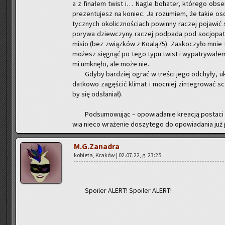
a z fi­na­łem twist i… Nagle bo­ha­ter, któ­re­go ob­s
pre­zen­tu­jesz na ko­niec. Ja ro­zu­miem, że takie 
tycz­nych oko­licz­no­ściach po­win­ny ra­czej po­ja­wić 
po­ry­wa dziew­czy­ny ra­czej pod­pa­da pod so­cjo­pa­tę
misio (bez związ­ków z Ko­alą­75). Za­sko­czy­ło mnie 
mo­żesz się­gnąć po tego typu twist i wy­pa­try­wa­łem
mi umknę­ło, ale może nie.
Gdyby bar­dziej ograć w tre­ści jego od­chy­ły, uk
dat­ko­wo za­gę­ścić kli­mat i moc­niej zin­te­gro­wać 
by się od­sła­niał).
Pod­su­mo­wu­jąc – opo­wia­da­nie kre­acją po­sta­ci
wia nieco wra­że­nie do­szy­te­go do opo­wia­da­nia już p
M.G.Zanadra
ko­bie­ta, Kra­ków | 02.07.22, g. 23:25
Spo­iler ALERT! Spo­iler ALERT!