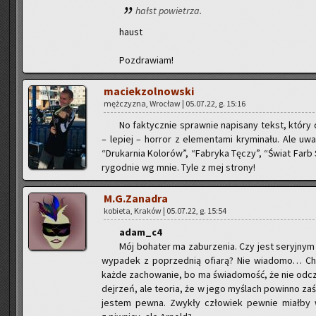
hałst po­wie­trza.
haust
Po­zdra­wiam!
ma­ciek­zol­now­ski
męż­czy­zna, Wro­cław | 05.07.22, g. 15:16
No fak­tycz­nie spraw­nie na­pi­sa­ny tekst, który 
– le­piej – hor­ror z ele­men­ta­mi kry­mi­na­łu. Ale uw
“Dru­kar­nia Ko­lo­rów”, “Fa­bry­ka Tęczy”, “Świat Farb S
ry­god­nie wg mnie. Tyle z mej stro­ny!
M.G.Zanadra
ko­bie­ta, Kra­ków | 05.07.22, g. 15:54
adam_c4
Mój bo­ha­ter ma za­bu­rze­nia. Czy jest se­ryj­nym
wy­pa­dek z po­przed­nią ofia­rą? Nie wia­do­mo… Chci
każde za­cho­wa­nie, bo ma świa­do­mość, że nie od­czu
dej­rzeń, ale teo­ria, że w jego my­ślach po­win­no za­ś
je­stem pewna. Zwy­kły czło­wiek pew­nie miał­by wy­