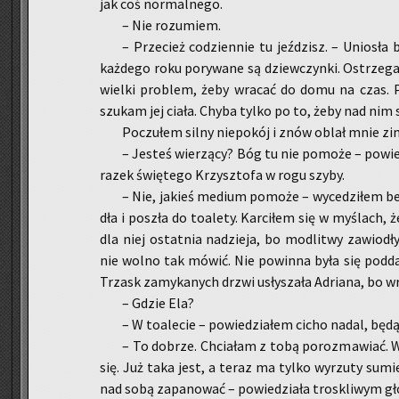
jak coś nor­mal­ne­go.
– Nie ro­zu­miem.
– Prze­cież co­dzien­nie tu jeź­dzisz. – Unio­sła 
każ­de­go roku po­ry­wa­ne są dziew­czyn­ki. Ostrze­ga
wiel­ki pro­blem, żeby wra­cać do domu na czas. Po­
szu­kam jej ciała. Chyba tylko po to, żeby nad nim st
Po­czu­łem silny nie­po­kój i znów oblał mnie z
– Je­steś wie­rzą­cy? Bóg tu nie po­mo­że – po­wie­
ra­zek świę­te­go Krzysz­to­fa w rogu szyby.
– Nie, ja­kieś me­dium po­mo­że – wy­ce­dzi­łem bez
dła i po­szła do to­a­le­ty. Kar­ci­łem się w my­ślach
dla niej ostat­nia na­dzie­ja, bo mo­dli­twy za­wio­dły
nie wolno tak mówić. Nie po­win­na była się pod­da­w
Trzask za­my­ka­nych drzwi usły­sza­ła Ad­ria­na, bo wró­
– Gdzie Ela?
– W to­a­le­cie – po­wie­dzia­łem cicho nadal, bę
– To do­brze. Chcia­łam z tobą po­roz­ma­wiać. Wy
się. Już taka jest, a teraz ma tylko wy­rzu­ty su­mi
nad sobą za­pa­no­wać – po­wie­dzia­ła tro­skli­wym g