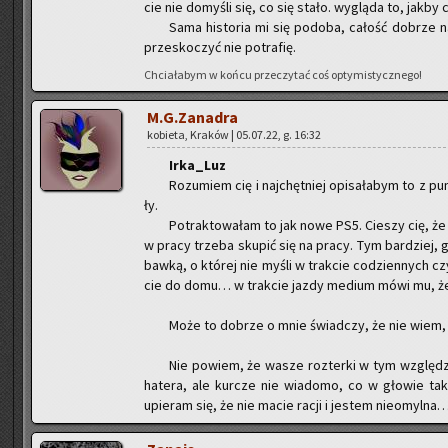
cie nie do­my­śli się, co się stało. wy­glą­da to, jakby 
Sama hi­sto­ria mi się po­do­ba, ca­łość do­brze na
prze­sko­czyć nie po­tra­fię.
Chcia­ła­bym w końcu prze­czy­tać coś opty­mi­stycz­ne­go!
M.G.Zanadra
ko­bie­ta, Kra­ków | 05.07.22, g. 16:32
Ir­ka­_Luz
Ro­zu­miem cię i naj­chęt­niej opi­sa­ła­bym to z p
ły.
Po­trak­to­wa­łam to jak nowe PS5. Cie­szy cię, ż
w pracy trze­ba sku­pić się na pracy. Tym bar­dziej, 
baw­ką, o któ­rej nie myśli w trak­cie co­dzien­nych czy
cie do domu… w trak­cie jazdy me­dium mówi mu, ż
Może to do­brze o mnie świad­czy, że nie wiem,
Nie po­wiem, że wasze roz­ter­ki w tym wzglę­dzi
ha­te­ra, ale kur­cze nie wia­do­mo, co w gło­wie ta
upie­ram się, że nie macie racji i je­stem nie­omyl­n