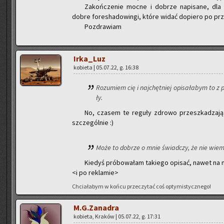
Za­koń­cze­nie mocne i do­brze na­pi­sa­ne, dla
dobre fo­re­sha­do­win­gi, które widać do­pie­ro po prze­
Po­zdra­wiam
Ir­ka­_Luz
ko­bie­ta | 05.07.22, g. 16:38
Ro­zu­miem cię i naj­chęt­niej opi­sa­ła­bym to 
ły.
No, cza­sem te re­gu­ły zdro­wo prze­szka­dza­j
szcze­gól­nie :)
Może to do­brze o mnie świad­czy, że nie wiem
Kie­dyś pró­bo­wa­łam ta­kie­go opi­sać, nawet na n
<i po re­kla­mie>
Chcia­ła­bym w końcu prze­czy­tać coś opty­mi­stycz­ne­go!
M.G.Zanadra
ko­bie­ta, Kra­ków | 05.07.22, g. 17:31