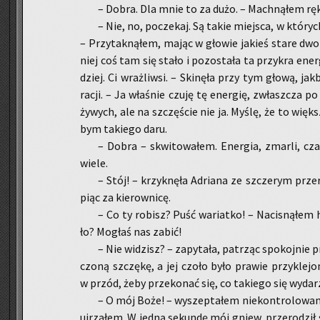
– Dobra. Dla mnie to za dużo. – Mach­ną­łem rę
– Nie, no, po­cze­kaj. Są takie miej­sca, w któ­ry
– Przy­tak­ną­łem, mając w gło­wie ja­kieś stare dwory
niej coś tam się stało i po­zo­sta­ła ta przy­kra ener­
dziej. Ci wraż­liw­si. – Ski­nę­ła przy tym głową, jak
racji. – Ja wła­śnie czuję tę ener­gię, zwłasz­cza po 
ży­wych, ale na szczę­ście nie ja. Myślę, że to więk­s
bym ta­kie­go daru.
– Dobra – skwi­to­wa­łem. Ener­gia, zmar­li, cz
wiele.
– Stój! – krzyk­nę­ła Ad­ria­na ze szcze­rym prze
piąc za kie­row­ni­cę.
– Co ty ro­bisz? Puść wa­riat­ko! – Na­ci­sną­łem h
ło? Mo­głaś nas zabić!
– Nie wi­dzisz? – za­py­ta­ła, pa­trząc spo­koj­ni
czo­ną szczę­kę, a jej czoło było pra­wie przy­kle­j
w przód, żeby prze­ko­nać się, co ta­kie­go się wy­da­rz
– O mój Boże! – wy­szep­ta­łem nie­kon­tro­lo­wa­
uj­rza­łem. W jedną se­kun­dę mój gniew, prze­ro­dził s