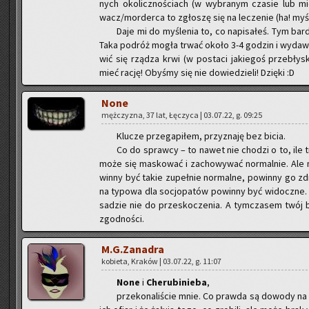
nych oko­licz­no­ściach (w wy­bra­nym cza­sie lub mi
wacz/mor­der­ca to zgło­szę się na le­cze­nie (ha! my­śla
Daje mi do my­śle­nia to, co na­pi­sa­łeś. Tym bar­
Taka po­dróż mogła trwać około 3-4 go­dzin i wy­da­wa­
wić się rzą­dza krwi (w po­sta­ci ja­kie­goś prze­bły­s
mieć rację! Oby­śmy się nie do­wie­dzie­li! Dzię­ki :D
None
męż­czy­zna, 37 lat, Łę­czy­ca | 03.07.22, g. 09:25
Klu­cze prze­ga­pi­łem, przy­zna­ję bez bicia.
Co do spraw­cy – to nawet nie cho­dzi o to, ile t
może się ma­sko­wać i za­cho­wy­wać nor­mal­nie. Ale 
win­ny być takie zu­peł­nie nor­mal­ne, po­win­ny go zdra­
na ty­po­wa dla so­cjo­pa­tów po­win­ny być wi­docz­ne. 
sa­dzie nie do prze­sko­cze­nia. A tym­cza­sem twój b
zgod­no­ści.
M.G.Zanadra
ko­bie­ta, Kra­ków | 03.07.22, g. 11:07
None
i
Che­ru­bi­nie­ba
,
prze­ko­na­li­ście mnie. Co praw­da są do­wo­dy n