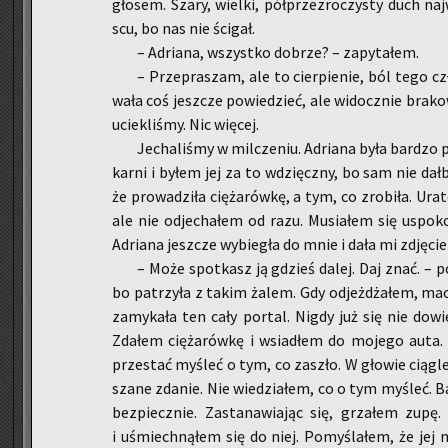
gło­sem. Szary, wiel­ki, pół­prze­zro­czy­sty duch na
scu, bo nas nie ści­gał.
– Ad­ria­na, wszyst­ko do­brze? – za­py­ta­łem.
– Prze­pra­szam, ale to cier­pie­nie, ból tego cz
wa­ła coś jesz­cze po­wie­dzieć, ale wi­docz­nie bra­k
ucie­kli­śmy. Nic wię­cej.
Je­cha­li­śmy w mil­cze­niu. Ad­ria­na była bar­dzo 
kar­ni i byłem jej za to wdzięcz­ny, bo sam nie dał­
że pro­wa­dzi­ła cię­ża­rów­kę, a tym, co zro­bi­ła. Ura­t
ale nie od­je­cha­łem od razu. Mu­sia­łem się uspo­ko­i
Ad­ria­na jesz­cze wy­bie­gła do mnie i dała mi zdję­ci
– Może spo­tkasz ją gdzieś dalej. Daj znać. – po­w
bo pa­trzy­ła z takim żalem. Gdy od­jeż­dża­łem, ma­
za­my­ka­ła ten cały por­tal. Nigdy już się nie do­wi
Zda­łem cię­ża­rów­kę i wsia­dłem do mo­je­go aut
prze­stać my­śleć o tym, co za­szło. W gło­wie cią­gle
sza­ne zda­nie. Nie wie­dzia­łem, co o tym my­śleć. B
bez­piecz­nie. Za­sta­na­wia­jąc się, grza­łem zupę.
i uśmiech­ną­łem się do niej. Po­my­śla­łem, że jej 