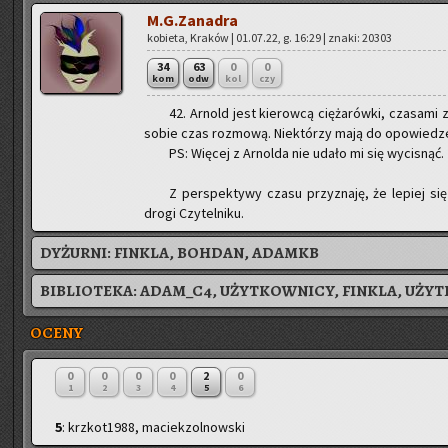
M.G.Zanadra
ko­bie­ta, Kra­ków | 01.07.22, g. 16:29 | znaki: 20303
34
63
0
0
kom
odw
kol
czy
42. Ar­nold jest kie­row­cą cię­ża­rów­ki, cza­sa­mi 
sobie czas roz­mo­wą. Nie­któ­rzy mają do opo­wie­dze­
PS: Wię­cej z Ar­nol­da nie udało mi się wy­ci­snąć.
Z per­spek­ty­wy czasu przy­zna­ję, że le­piej się 
drogi Czy­tel­ni­ku.
DYŻURNI:
FINKLA, BOHDAN, ADAMKB
BIBLIOTEKA:
ADAM_C4, UŻYTKOWNICY, FINKLA, UŻYT
OCENY
0
0
0
0
2
0
1
2
3
4
5
6
5
: krzkot1988, maciekzolnowski