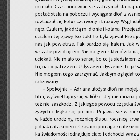
mi ciało. Czas po­now­nie się za­trzy­mał. Ja na­praw
po­stać stała na po­bo­czu i wy­cią­ga­ła dłoń z wzni
roz­ta­czał się kolor czer­wo­ny i brą­zo­wy. Wy­glą­da
nę­ło. Czu­łem, jak drżą mi dło­nie i ko­la­na. Prze­je
dzia­łem tej zjawy. Bo tak! To była zjawa! Nie spo­g
nas jak po­wie­trze. Tak bar­dzo się bałem. Jak w
w sza­fie przed ojcem. Nie mo­głem skle­cić zda­nia, 
ucie­ka­li. Nie miało to sensu, bo to ja sie­dzia­łem 
to, na co pa­trzy­łem. Usły­sza­łem dy­sze­nie. To ja!
Nie mo­głem tego za­trzy­mać. Jak­bym oglą­dał to
ra­li­żo­wa­ny.
– Spo­koj­nie. – Ad­ria­na uło­ży­ła dłoń na mojej.
film, wy­świe­tla­ją­cy się w kółko. Jej nie można
też nie za­szko­dzi. Z ja­kie­goś po­wo­du cząst­ka ś
ży­wych i błąka się po nim. Po­ja­wia się w rocz­
w każde uro­dzi­ny, rocz­ni­cę ślubu, rocz­ni­cę trwa­
jed­nak data śmier­ci. Cza­sa­mi po­ma­ga zna­le­zie­n
ka świa­do­mo­ści od­naj­du­je ciało i od­cho­dzi wra