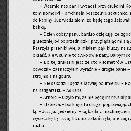
– Weź­mie nas pan i wy­sa­dzi przy dru­kar­ni Ko
tom po­mo­cy! – prych­nę­ła bez­czel­nie se­kut­ni­ca,
do ka­bi­ny. Już wie­dzia­łem, że będę tego ża­ło­wał
babkę.
– Dzień dobry panu, bar­dzo dzię­ku­ję, że zgo­
grzecz­niej od po­przed­nicz­ki, przy­glą­da­jąc mi się 
Pa­trzy­ła prze­ni­kli­wie, a mia­łem pęk klu­czy na
okraść, ale w sumie to tylko dwie baby. Dał­bym so
– Do tej dru­kar­ni jest ze sto ki­lo­me­trów. O
od­wo­ził – za­zna­czy­łem wy­raź­nie – dro­gie panie 
stroj­ni­sią na gbura.
– Nie szko­dzi i bę­dzie ła­twiej po imie­niu. – Po­
na nad­garst­ku. – Ad­ria­na.
– Ar­nold. – Ulży­ło mi, że nie będę im mu­siał pa
– Elż­bie­ta. – burk­nę­ła ta druga, po­pra­wia­jąc 
łą. – Już, już je­dzie­my! – ogło­si­ła z mach­nię­cie
wy­ciecz­kę by tutaj El­żu­nia za­koń­czy­ła, ale za­g
ruchu.