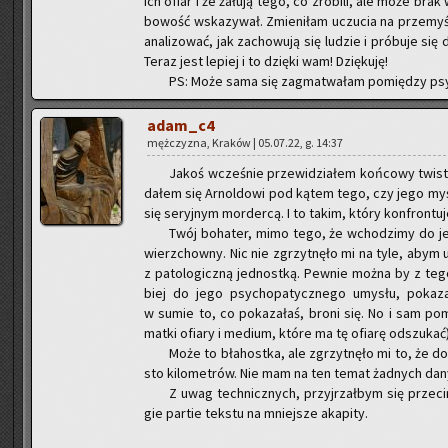
ich ofiar i że ża­łu­ją tego, co zro­bi­li, ale może bra
bo­wość wska­zy­wał. Zmie­ni­łam uczu­cia na prze­my­
ana­li­zo­wać, jak za­cho­wu­ją się lu­dzie i pró­bu­je si
Teraz jest le­piej i to dzię­ki wam! Dzię­ku­ję!
PS: Może sama się za­gma­twa­łam po­mię­dzy psy­c
adam_c4
męż­czy­zna, Kra­ków | 05.07.22, g. 14:37
Jakoś wcze­śnie prze­wi­dzia­łem koń­co­wy twist, 
da­łem się Ar­nol­do­wi pod kątem tego, czy jego myśli
się se­ryj­nym mor­der­cą. I to takim, który kon­fron­tu­
Twój bo­ha­ter, mimo tego, że wcho­dzi­my do je
wierz­chow­ny. Nic nie zgrzyt­nę­ło mi na tyle, abym
z pa­to­lo­gicz­ną jed­nost­ką. Pew­nie można by z tego 
biej do jego psy­cho­pa­tycz­ne­go umy­słu, po­ka­za
w sumie to, co po­ka­za­łaś, broni się. No i sam po­mys
matki ofia­ry i me­dium, które ma tę ofia­rę od­szu­kać)
Może to bła­host­ka, ale zgrzyt­nę­ło mi to, że do d
sto ki­lo­me­trów. Nie mam na ten temat żad­nych da­nyc
Z uwag tech­nicz­nych, przyj­rzał­bym się prze­ci
gie par­tie tek­stu na mniej­sze aka­pi­ty.