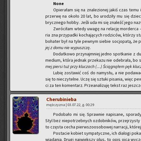
None
Opie­ra­łam się na zna­le­zio­nej jakiś czas temu i
prze­rwę na około 20 lat, bo uro­dzi­ły mu się dzie­ci.
brycz­ne­go hobby. Jeśli uda mi się zna­leźć jego na­z
Zwró­ci­łam wtedy uwagę na re­la­cję mor­der­ca –
ria zna przy­pad­ki ko­cha­ją­cych ro­dzi­ców, któ­rzy st
bo­ha­ter był na tyle pew­nym sie­bie so­cjo­pa­tą, że
jej z domu nie wy­pusz­czę.
Do­dat­ko­wo przy­naj­mniej jedno spo­tka­nie z du
me­dium, która jed­nak prze­ka­zu nie ode­bra­ła, bo sp
mej pier­si tuż przy klu­czach (…) Ścią­gną­łem pęk klu­cz
Lubię zo­sta­wić coś do na­my­słu, a nie po­da­w
się to nie­czy­tel­ne. Uczę się sztu­ki pi­sa­nia, więc
ci za ten ko­men­tarz. Prze­ana­li­zu­ję tekst raz jesz­cz
Che­ru­bi­nie­ba
męż­czy­zna | 03.07.22, g. 00:29
Po­do­ba­ło mi się. Spraw­nie na­pi­sa­ne, spo­ra­d
Styl bez nie­po­trzeb­nych ozdob­ni­ków, przej­rzy­sty i sł
to czę­sta cecha pierw­szo­oso­bo­wej nar­ra­cji, któ­rej
Po­sta­cie ko­biet sym­pa­tycz­ne, ich dia­lo­gi po­k
wia­da­nia. Drugi naj­więk­szy plus, to opis ojca wy­cze­