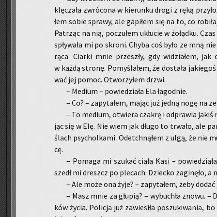
klę­cza­ła zwró­co­na w kie­run­ku drogi z ręką przy­
łem sobie spra­wy, ale ga­pi­łem się na to, co ro­bi­ła,
Pa­trząc na nią, po­czu­łem ukłu­cie w żo­łąd­ku. Czas
spły­wa­ła mi po skro­ni. Chyba coś było ze mną nie
rą­ca. Ciar­ki mnie prze­szły, gdy wi­dzia­łem, jak ci
w każdą stro­nę. Po­my­śla­łem, że do­sta­ła ja­kie­go
wać jej pomoc. Otwo­rzy­łem drzwi.
– Me­dium – po­wie­dzia­ła Ela ła­god­nie.
– Co? – za­py­ta­łem, mając już jedną nogę na z
– To me­dium, otwie­ra cza­krę i od­pra­wia jakiś r
jąc się w Elę. Nie wiem jak długo to trwa­ło, ale p
ślach psy­chol­ka­mi. Ode­tchną­łem z ulgą, że nie mu
cę.
– Po­ma­ga mi szu­kać ciała Kasi – po­wie­dzia­ł
szedł mi dreszcz po ple­cach. Dziec­ko za­gi­nę­ło, a
– Ale może ona żyje? – za­py­ta­łem, żeby dodać 
– Masz mnie za głu­pią? – wy­bu­chła znowu. – Dw
ków życia. Po­li­cja już za­wie­si­ła po­szu­ki­wa­nia, bo