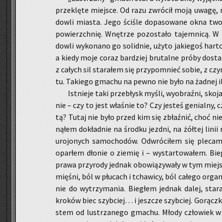
prze­klę­te miej­sce. Od razu zwró­cił moją uwagę, ró
dow­li mia­sta. Jego ści­śle do­pa­so­wa­ne okna two­rzy­
po­wierzch­nię. Wnę­trze po­zo­sta­ło ta­jem­ni­cą. W
dow­li wy­ko­na­no go so­lid­nie, użyto ja­kie­goś har­
a kiedy moje coraz bar­dziej bru­tal­ne próby do­sta­
z ca­łych sil sta­ra­łem się przy­po­mnieć sobie, z czym
tu. Ta­kie­go gma­chu na pewno nie było na żad­nej ilu­
Ist­nie­je taki prze­błysk myśli, wy­obraź­ni, sko­j
nie – czy to jest wła­śnie to? Czy je­steś ge­nial­ny, c
tą? Tutaj nie było przed kim się zbłaź­nić, choć n
ną­łem do­kład­nie na środ­ku jezd­ni, na żół­tej linii 
uro­jo­nych sa­mo­cho­dów. Od­wró­ci­łem się ple­ca­mi
opar­łem dło­nie o zie­mię i – wy­star­to­wa­łem. Bie
prawa przy­ro­dy jed­nak obo­wią­zy­wa­ły w tym miej­sc
mię­śni, ból w płu­cach i tcha­wi­cy, ból ca­łe­go or­ga­
nie do wy­trzy­ma­nia. Bie­głem jed­nak dalej, sta­r
kro­ków biec szyb­ciej… i jesz­cze szyb­ciej. Go­rącz­ko
stem od lu­strza­ne­go gma­chu. Młody czło­wiek w d