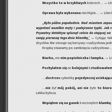
Wszyst­ko to w krzy­kli­wych
ko­la­rach
… → Li­t
Opra­wa była wy­ko­na­na
nie­chluj­ne
… → Li­te­r
„
Było późne po­po­łu­dnie. Nad mia­stem za­pad
wy­peł­zać wszel­kie męty i po­dej­rza­ne typki. Jak ro
Pry­wat­ny de­tek­tyw splu­nął cel­nie do sto­ją­cej na 
swoją pierw­szą tego dnia klient­kę
.”
→ Cy­tu­jąc tek
dzy­słów. Nie sto­su­je się kur­sy­wy i cu­dzy­sło­wu jed­
Krop­kę sta­wia­my po za­mknię­ciu cu­dzy­sło­wu:
Biur­ko,
ma
nim po­piel­nicz­ka i lamp­ka.
→ Li­
Po­chy­la­łem się
na
ko­lej­ny­mi i stu­dio­wa­łe
…
do­strzec
syl­wet­ką
po­je­dyn­czej ucie­ka­ją­c
…
nie
był
mój pokój, ani nie
było
to biuro 
Lekka by­ło­za.
Wspią­łem się na ganek i
na­ci­snę­łam
klam­kę