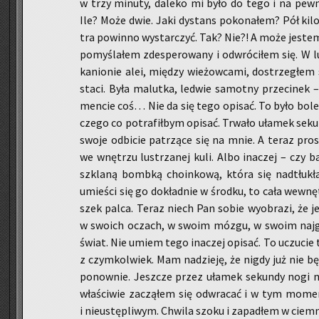
w trzy mi­nu­ty, da­le­ko mi było do tego i na pew
Ile? Może dwie. Jaki dy­stans po­ko­na­łem? Pół ki­
tra po­win­no wy­star­czyć. Tak? Nie?! A może je­stem
po­my­śla­łem zde­spe­ro­wa­ny i od­wró­ci­łem się. W lu
ka­nio­nie alei, mię­dzy wie­żow­ca­mi, do­strze­głem sy
sta­ci. Była ma­lut­ka, le­d­wie sa­mot­ny prze­ci­ne
men­cie coś… Nie da się tego opi­sać. To było bo­le­s
cze­go co po­tra­fił­bym opi­sać. Trwa­ło uła­mek se­kun
swoje od­bi­cie pa­trzą­ce się na mnie. A teraz pro­
we wnę­trzu lu­strza­nej kuli. Albo ina­czej – czy b
szkla­ną bomb­ką cho­in­ko­wą, która się nad­tłu­k
umie­ści się go do­kład­nie w środ­ku, to cała we­wnęt
szek palca. Teraz niech Pan sobie wy­obra­zi, że j
w swo­ich oczach, w swoim mózgu, w swoim naj­głęb
świat. Nie umiem tego ina­czej opi­sać. To uczu­cie tr
z czym­kol­wiek. Mam na­dzie­ję, że nigdy już nie bę
po­now­nie. Jesz­cze przez uła­mek se­kun­dy nogi ni
wła­ści­wie za­czą­łem się od­wra­cać i w tym mo­m
i nie­ustę­pli­wym. Chwi­la szoku i za­pa­dłem w ciem­