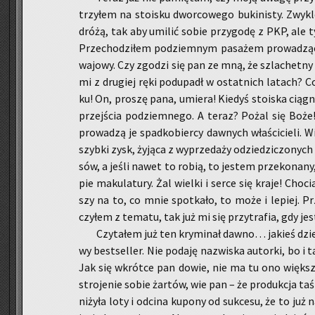
trzy­łem na sto­isku dwor­co­we­go bu­ki­ni­sty. Zwy­k
dró­żą, tak aby umi­lić sobie przy­go­dę z PKP, al
Prze­cho­dzi­łem pod­ziem­nym pa­sa­żem pro­wa­dzą
wa­jo­wy. Czy zgo­dzi się pan ze mną, że szla­chet­ny
mi z dru­giej ręki pod­upadł w ostat­nich la­tach? C
ku! On, pro­szę pana, umie­ra! Kie­dyś sto­iska cią­gn
przej­ścia pod­ziem­ne­go. A teraz? Pożal się Boże!
pro­wa­dzą je spad­ko­bier­cy daw­nych wła­ści­cie­li. 
szyb­ki zysk, ży­ją­ca z wy­prze­da­ży odzie­dzi­czo­nych
sów, a jeśli nawet to robią, to je­stem prze­ko­na­n
pie ma­ku­la­tu­ry. Żal wiel­ki i serce się kraje! Cho­c
szy na to, co mnie spo­tka­ło, to może i le­piej. 
czy­łem z te­ma­tu, tak już mi się przy­tra­fia, gdy je
Czy­ta­łem już ten kry­mi­nał dawno… ja­kieś dzi
wy be­st­sel­ler. Nie po­da­ję na­zwi­ska au­tor­ki, bo i
Jak się wkrót­ce pan dowie, nie ma tu ono więk­sz
stro­je­nie sobie żar­tów, wie pan – że pro­duk­cja ta­ś
ni­ży­ła loty i od­ci­na ku­po­ny od suk­ce­su, że to j