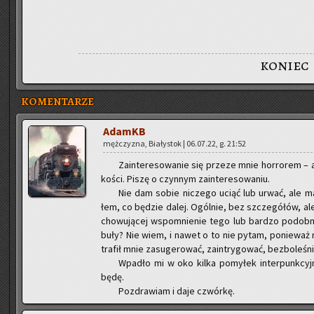
koniec
KOMENTARZE
AdamKB
męż­czy­zna, Bia­ły­stok | 06.07.22, g. 21:52
Za­in­te­re­so­wa­nie się prze­ze mnie hor­ro­rem – 
ko­ści. Piszę o czyn­nym za­in­te­re­so­wa­niu.
Nie dam sobie ni­cze­go uciąć lub urwać, ale mam
łem, co bę­dzie dalej. Ogól­nie, bez szcze­gó­łów, ale 
cho­wu­ją­cej wspo­mnie­nie tego lub bar­dzo po­dob­
bu­ły? Nie wiem, i nawet o to nie pytam, po­nie­waż m
tra­fił mnie za­su­ge­ro­wać, za­in­try­go­wać, bez­bo­le­śn
Wpa­dło mi w oko kilka po­my­łek in­ter­punk­cyj
będę.
Po­zdra­wiam i daje czwór­kę.