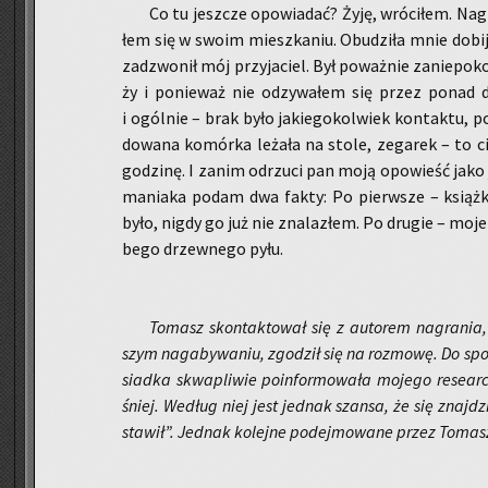
Co tu jesz­cze opo­wia­dać? Żyję, wró­ci­łem. Na­
łem się w swoim miesz­ka­niu. Obu­dzi­ła mnie do­bi­ja
za­dzwo­nił mój przy­ja­ciel. Był po­waż­nie za­nie­po­ko
ży i po­nie­waż nie od­zy­wa­łem się przez ponad d
i ogól­nie – brak było ja­kie­go­kol­wiek kon­tak­tu, po
do­wa­na komór­ka le­ża­ła na stole, ze­ga­rek – to cie
go­dzi­nę. I zanim od­rzu­ci pan moją opo­wieść jako 
ma­nia­ka podam dwa fakty: Po pierw­sze – książ­ki
było, nigdy go już nie zna­la­złem. Po dru­gie – moje
be­go drzew­ne­go pyłu.
To­masz skon­tak­to­wał się z au­to­rem na­gra­nia,
szym na­ga­by­wa­niu, zgo­dził się na roz­mo­wę. Do spo­
siad­ka skwa­pli­wie po­in­for­mo­wa­ła mo­je­go re­se­a
śniej. We­dług niej jest jed­nak szan­sa, że się znaj­d
sta­wił”. Jed­nak ko­lej­ne po­dej­mo­wa­ne przez To­ma­