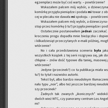
eg­zem­plarz może być coś warty. – po­wtó­rze­nie?
Wska­za­łem pal­cem mój wybór, a dziew­czy­na o
ko­mór­kę przy­ję­ła pie­nią­dze i po­da­ła
mi
towar z obo­
cej w ple­ca­ku nie da­wa­ła
mi
spo­ko­ju. – po­wtó­rze­n
Wska­za­łem pal­cem mój wybór, a dziew­czy­na ob­s
stop przez ko­mór­kę (i tu?) przy­ję­ła pie­nią­dze i po­
Osta­tecz­nie po­sta­no­wi­łem
jedna
k za­cze­kać
kro­cze­niu progu do­pa­dła mnie bie­żącz­ka i do­pie­ro
i kil­ka­dzie­siąt prze­czy­ta­nych e-ma­ili póź­niej, 
wtó­rze­nie?
No i cała przed­sta­wio­na sce­ne­ria
była
jaka
wszyst­kich ksią­żek z tej serii roz­gry­wa się, jak
chluj­nie – znów dość ty­po­we dla ta­niej, ma­so­wej p
wtó­rze­nie?
Je­dy­ne (prze­ci­nek?) co ta pu­bli­ka­cja miała ws
tu?) to tytuł i na­zwi­sko au­tor­ki.
Tekst był, albo bar­dzo nie­udol­nym tłu­ma­cze­ni
na­łu typu „noir”, albo też jesz­cze bar­dziej nie­udol
szy prze­ci­nek?
Żad­nych tak zwa­nych „iko­nicz­nych” wi­do­
dwóch wież WTC, czy pa­no­ra­my cen­trum Los An­ge­les.
mi?