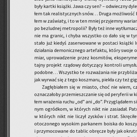
były kart­ki książ­ki. Jawa czy sen? – od­wiecz­ny dy­
łem tak re­ali­stycz­nych snów… Druga moż­li­wość by
łem w za­świa­ty, i to w ten mniej przy­jem­ny wa­ria
po bez­lud­nej me­tro­po­lii? Były też inne wy­tłu­ma­
nie ma gra­nic, i chyba wszyst­ko co dało się w tym 
sta­ło już kie­dyś za­ser­wo­wa­ne w po­sta­ci książ­
dzia­ła­nia de­mo­nicz­ne­go ar­te­fak­tu, który swoje o
miar, upro­wa­dze­nie przez ko­smi­tów, eks­pe­ry­ment
tajny pro­jekt rzą­do­wy do­ty­czą­cy kon­tro­li umy­s
po­dob­ne… Wszyst­ko te roz­wa­ża­nia nie przy­bli­ża­
jak wy­rwać się z tego kosz­ma­ru, pie­kła czy też gi­g
Za­głę­bia­łem się w mia­sto, choć nie wiem, cz
ozna­cza­ło­by prze­miesz­cza­nie się od pe­ry­fe­rii w 
łem wra­że­nia ruchu „od” ani „do”. Przy­glą­da­łem s
nym ogród­kom, w któ­rych nikt nie za­sia­dał. Pa­tr
w któ­rych nikt nie li­czył zy­sków i strat. Skrę­ci­
oto­czo­ne­go wy­so­kim par­ka­nem bo­iska do ko­szy­k
i przy­mo­co­wa­ne do ta­blic ob­rę­cze były jak okrut