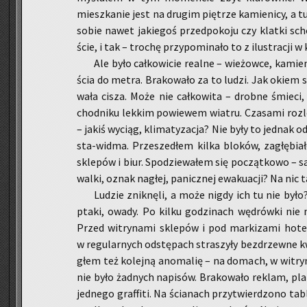
miesz­ka­nie jest na dru­gim pię­trze ka­mie­ni­cy, a
sobie nawet ja­kie­goś przed­po­ko­ju czy klat­ki s
ście, i tak – tro­chę przy­po­mi­na­ło to z ilu­stra­cji w 
Ale było cał­ko­wi­cie re­al­ne – wie­żow­ce, ka­mie­ni
ścia do metra. Bra­ko­wa­ło za to ludzi. Jak okiem si
wa­ła cisza. Może nie cał­ko­wi­ta – drob­ne śmie­ci, ja
chod­ni­ku lek­kim po­wie­wem wia­tru. Cza­sa­mi roz­l
– jakiś wy­ciąg, kli­ma­ty­za­cja? Nie były to jed­nak od
sta-wid­ma. Prze­sze­dłem kilka blo­ków, za­głę­bia­
skle­pów i biur. Spo­dzie­wa­łem się po­cząt­ko­wo
walki, oznak na­głej, pa­nicz­nej ewa­ku­acji? Na nic ta
Lu­dzie znik­nę­li, a może nigdy ich tu nie było? 
ptaki, owady. Po kilku go­dzi­nach wę­drów­ki nie
Przed wi­try­na­mi skle­pów i pod mar­ki­za­mi ho­te­
w re­gu­lar­nych od­stę­pach stra­szy­ły bez­drzew­ne k
głem też ko­lej­ną ano­ma­lię – na do­mach, w wi­try
nie było żad­nych na­pi­sów. Bra­ko­wa­ło re­klam, pla
jed­ne­go graf­fi­ti. Na ścia­nach przy­twier­dzo­no ta­