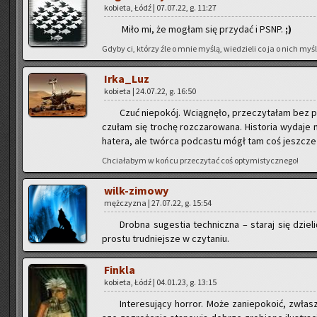
ko­bie­ta, Łódź | 07.07.22, g. 11:27
Miło mi, że mo­głam się przy­dać i PSNP.
;)
Gdyby ci, któ­rzy źle o mnie myślą, wie­dzie­li co ja o nich myślę
Ir­ka­_Luz
ko­bie­ta | 24.07.22, g. 16:50
Czuć nie­po­kój. Wcią­gnę­ło, prze­czy­ta­łam bez
czu­łam się tro­chę roz­cza­ro­wa­na. Hi­sto­ria wy­da­je
ha­te­ra, ale twór­ca pod­ca­stu mógł tam coś jesz­cze
Chcia­ła­bym w końcu prze­czy­tać coś opty­mi­stycz­ne­go!
wilk-zi­mo­wy
męż­czy­zna | 27.07.22, g. 15:54
Drob­na su­ge­stia tech­nicz­na – sta­raj się dzie­l
pro­stu trud­niej­sze w czy­ta­niu.
Fin­kla
ko­bie­ta, Łódź | 04.01.23, g. 13:15
In­te­re­su­ją­cy hor­ror. Może za­nie­po­ko­ić, zwł