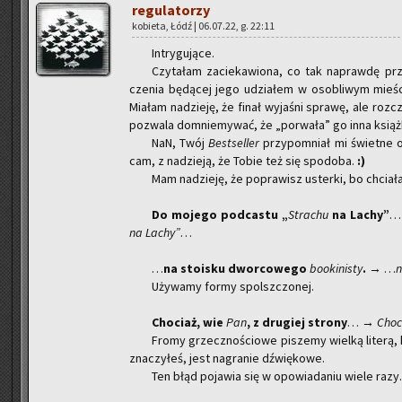
re­gu­la­to­rzy
ko­bie­ta, Łódź | 06.07.22, g. 22:11
In­try­gu­ją­ce.
Czy­ta­łam za­cie­ka­wio­na, co tak na­praw­dę prz
cze­nia bę­dą­cej jego udzia­łem w oso­bli­wym mie­ści
Mia­łam na­dzie­ję, że finał wy­ja­śni spra­wę, ale roz­c
po­zwa­la do­mnie­my­wać, że „po­rwa­ła” go inna ksią
NaN, Twój
Be­st­sel­ler
przy­po­mniał mi świet­ne op
cam, z na­dzie­ją, że Tobie też się spodo­ba.
:)
Mam na­dzie­ję, że po­pra­wisz uster­ki, bo chcia­ła
Do mo­je­go pod­ca­stu „
Stra­chu
na Lachy”
… 
na Lachy”
…
…
na sto­isku dwor­co­we­go
bo­oki­ni­sty
.
→ …
n
Uży­wa­my formy spo­lsz­czo­nej.
Cho­ciaż, wie
Pan
, z dru­giej stro­ny
…
→ Cho­c
Fromy grzecz­no­ścio­we pi­sze­my wiel­ką li­te­rą,
zna­czy­łeś, jest na­gra­nie dźwię­ko­we.
Ten błąd po­ja­wia się w opo­wia­da­niu wiele razy.