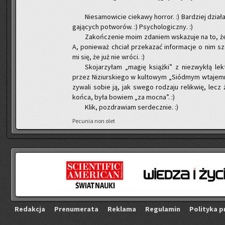
Nie­sa­mo­wi­cie cie­ka­wy hor­ror. :) Bar­dziej dzia
ga­ją­cych po­two­rów. :) Psy­cho­lo­gicz­ny. :)
Za­koń­cze­nie moim zda­niem wska­zu­je na to, że
A, po­nie­waż chciał prze­ka­zać in­for­ma­cje o nim sze
mi się, że już nie wróci. :)
Sko­ja­rzy­łam „magię książ­ki” z nie­zwy­kłą lek­
przez Ni­ziur­skie­go w kul­to­wym „Siód­mym wta­jem­ni
zy­wa­li sobie ją, jak swego ro­dza­ju re­li­kwię, lec
końca, była bo­wiem „za mocna”. :)
Klik, po­zdra­wiam ser­decz­nie. :)
Pe­cu­nia non olet
Re­dak­cja
Pre­nu­me­ra­ta
Re­kla­ma
Re­gu­la­min
Po­li­ty­ka p