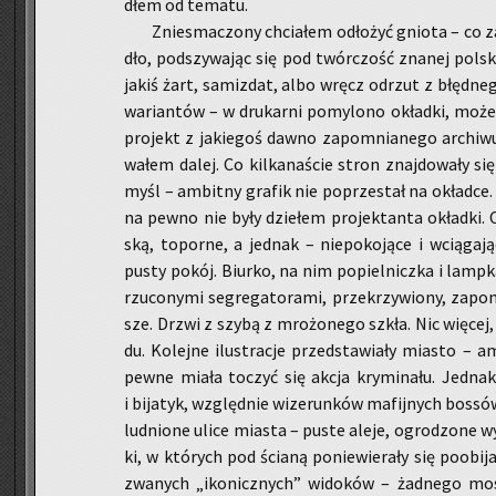
dłem od te­ma­tu.
Znie­sma­czo­ny chcia­łem odło­żyć gnio­ta – co 
dło, pod­szy­wa­jąc się pod twór­czość zna­nej pol­sk
jakiś żart, sa­miz­dat, albo wręcz od­rzut z błęd­ne­
wa­rian­tów – w dru­kar­ni po­my­lo­no okład­ki, może
pro­jekt z ja­kie­goś dawno za­po­mnia­ne­go ar­chi­w
wa­łem dalej. Co kil­ka­na­ście stron znaj­do­wa­ły si
myśl – am­bit­ny gra­fik nie po­prze­stał na okład­ce
na pewno nie były dzie­łem pro­jek­tan­ta okład­ki. Cz
ską, to­por­ne, a jed­nak – nie­po­ko­ją­ce i wcią­ga­j
pusty pokój. Biur­ko, na nim po­piel­nicz­ka i lamp­k
rzu­co­ny­mi se­gre­ga­to­ra­mi, prze­krzy­wio­ny, za­po
sze. Drzwi z szybą z mro­żo­ne­go szkła. Nic wię­cej, 
du. Ko­lej­ne ilu­stra­cje przed­sta­wia­ły mia­sto – a
pew­ne miała to­czyć się akcja kry­mi­na­łu. Jed­nak
i bi­ja­tyk, względ­nie wi­ze­run­ków ma­fij­nych bos­sów
lud­nio­ne ulice mia­sta – puste aleje, ogro­dzo­ne wy­
ki, w któ­rych pod ścia­ną po­nie­wie­ra­ły się po­obi­j
zwa­nych „iko­nicz­nych” wi­do­ków – żad­ne­go mos