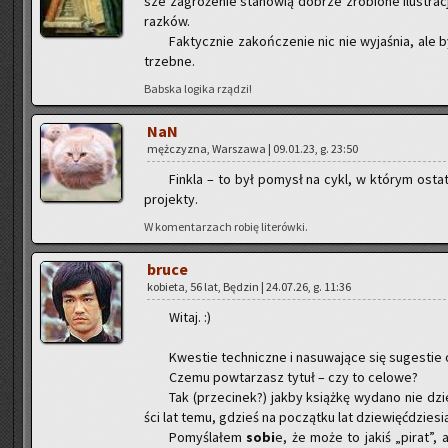
sze za­gro­że­nie sta­no­wią do­brze zro­bio­ne ilu­stra­
raz­ków.
Fak­tycz­nie za­koń­cze­nie nic nie wy­ja­śnia, ale
trzeb­ne.
Bab­ska lo­gi­ka rzą­dzi!
NaN
męż­czy­zna, War­sza­wa | 09.01.23, g. 23:50
Fin­kla – to był po­mysł na cykl, w któ­rym osta­tec
pro­jek­ty.
W ko­men­ta­rzach robię li­te­rów­ki.
bruce
ko­bie­ta, 56 lat, Bę­dzin | 24.07.26, g. 11:36
Witaj. :)
Kwe­stie tech­nicz­ne i na­su­wa­ją­ce się su­ge­stie 
Czemu po­wta­rzasz tytuł – czy to ce­lo­we?
Tak (prze­ci­nek?) jakby książ­kę wy­da­no nie dz
ści lat temu, gdzieś na po­cząt­ku lat dzie­więć­dzie­si
Po­my­śla­łem
sobi
e, że może to jakiś „pirat”, a