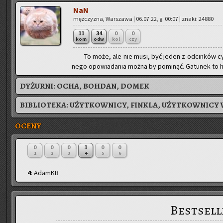
NaN
męż­czy­zna, War­sza­wa | 06.07.22, g. 00:07 | znaki: 24880
11
34
0
0
kom
odw
kol
czy
To może, ale nie musi, być jeden z od­cin­ków cy
ne­go opo­wia­da­nia można by po­mi­nąć. Ga­tu­nek to ho
DYŻURNI:
OCHA, BOHDAN, DOMEK
BIBLIOTEKA:
UŻYTKOWNICY, FINKLA, UŻYTKOWNICY 
OCENY
0
0
0
1
0
0
1
2
3
4
5
6
4
: AdamKB
Bestsell