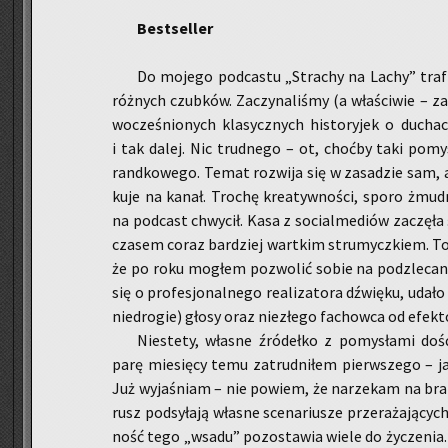
Be­st­sel­ler
Do mo­je­go pod­ca­stu „Stra­chy na Lachy” tra­f
róż­nych czub­ków. Za­czy­na­li­śmy (a wła­ści­wie – z
wo­cze­śnio­nych kla­sycz­nych hi­sto­ry­jek o du­cha
i tak dalej. Nic trud­ne­go – ot, choć­by taki po­mysł
rand­ko­we­go. Temat roz­wi­ja się w za­sa­dzie sam, 
ku­je na kanał. Tro­chę kre­atyw­no­ści, sporo żmu
na pod­cast chwy­cił. Kasa z so­cial­me­diów za­czę­ła 
cza­sem coraz bar­dziej wart­kim stru­mycz­kiem. To,
że po roku mo­głem po­zwo­lić sobie na po­dzle­ca­nie
się o pro­fe­sjo­nal­ne­go re­ali­za­to­ra dźwię­ku, uda
nie­dro­gie) głosy oraz nie­złe­go fa­chow­ca od efek­
Nie­ste­ty, wła­sne źró­deł­ko z po­my­sła­mi doś
parę mie­się­cy temu za­trud­ni­łem pierw­sze­go – ja
Już wy­ja­śniam – nie po­wiem, że na­rze­kam na brak 
rusz pod­sy­ła­ją wła­sne sce­na­riu­sze prze­ra­ża­ją­cyc
ność tego „wsadu” po­zo­sta­wia wiele do ży­cze­nia. 