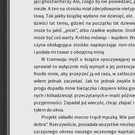
ję­ci gho­stw­ri­te­rzy. Ale, czego by nie po­wie­dzieć
nie­złe. A ten na sto­isku miał zde­cy­do­wa­nie nie­t
lo­wą. Tak jakby książ­kę wy­da­no nie dzie­sięć, al
dzie­ści lat temu, gdzieś na po­cząt­ku lat dzie­wię
może to jakiś „pirat”, albo rzad­kie wy­da­nie. Uro
może być coś warty. Krót­ko mó­wiąc – ku­pi­łem. W
czy­na ob­słu­gu­ją­ca sto­isko na­pie­prza­jąc non-st
i po­da­ła mi towar z obo­jęt­ną miną.
W tram­wa­ju myśl o książ­ce spo­czy­wa­ją­cej w 
spra­wiał to wy­łącz­nie mój wy­mysł o jej po­ten­cjal
Ku­si­ło mnie, aby przej­rzeć ją od razu, w za­tło­cz
wi­łem jed­nak za­cze­kać. Jak to jed­nak zwy­kle 
progu do­pa­dła mnie bie­żącz­ka i do­pie­ro kilka go­d
nych i kil­ka­dzie­siąt prze­czy­ta­nych e-ma­ili póź
przy­jem­no­ści. Za­pa­dał już wie­czór, chcąc zła­pać r
tyłem do okna.
Pro­jekt okład­ki mocno trą­cił mysz­ką. Wie pa
dobra”. Rze­czy­wi­ście, po­sia­da­ła wszyst­kie nie­zbęd­
szczę­sne­go okre­su na­sze­go wcze­sne­go ka­pi­ta­li