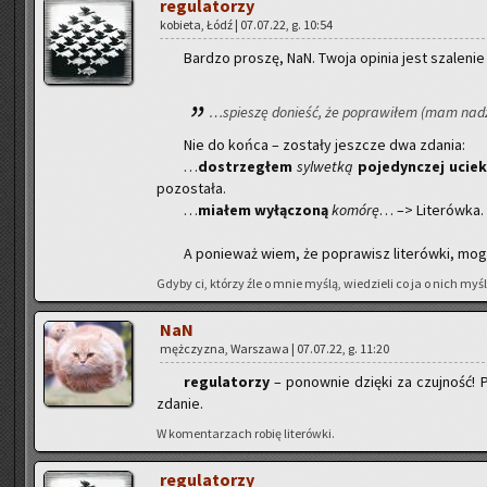
re­gu­la­to­rzy
ko­bie­ta, Łódź | 07.07.22, g. 10:54
Bar­dzo pro­szę, NaN. Twoja opi­nia jest sza­le­nie 
…spie­szę do­nieść, że po­pra­wi­łem (mam na­dz
Nie do końca – zo­sta­ły jesz­cze dwa zda­nia:
…
do­strze­głem
syl­wet­ką
po­je­dyn­czej ucie­ka
po­zo­sta­ła.
…
mia­łem wy­łą­czo­ną
ko­mó­rę
… –> Li­te­rów­ka
A po­nie­waż wiem, że po­pra­wisz li­te­rów­ki, mogę
Gdyby ci, któ­rzy źle o mnie myślą, wie­dzie­li co ja o nich myślę
NaN
męż­czy­zna, War­sza­wa | 07.07.22, g. 11:20
re­gu­la­to­rzy
– po­now­nie dzię­ki za czuj­ność! P
zda­nie.
W ko­men­ta­rzach robię li­te­rów­ki.
re­gu­la­to­rzy