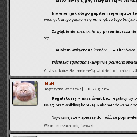
…
nieco ustą­pią, gdy szarp­nie się
za
klam­kę
Nie wiem jak długo ga­pi­łem się wnę­trze t
wiem jak długo ga­pi­łem się
na
wnę­trze tego bu­dyn­k
Za­głę­bie­nie
ozna­cza­ło by
prze­miesz­cza­nie
się
…
…
mia­łem wy­łą­czo­na
ko­mó­rę
… → Li­te­rów­ka.
Wścib­ska są­siad­ka
skaw­pli­wie
po­in­for­mo­wa­ł
Gdyby ci, któ­rzy źle o mnie myślą, wie­dzie­li co ja o nich myślę
NaN
męż­czy­zna, War­sza­wa | 06.07.22, g. 23:52
Re­gu­la­to­rzy
– nasz świat bez re­gu­la­cji był
uwagi oraz wni­kli­wą ko­rek­tę. Re­ko­men­do­wa­ne opo­wi
Naj­waż­niej­sze – spie­szę do­nieść, że po­pra­wi­
W ko­men­ta­rzach robię li­te­rów­ki.