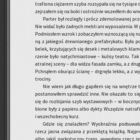
tra­fio­na cię­ża­rem szyba roz­sy­pa­ła się na ty­sią­c
zej­rza­łem się na boki i ostroż­nie wsze­dłem do wnę
Par­ter był roz­le­gły i prócz zde­mo­lo­wa­nej prze
Nie widać było żad­nych mebli ani wy­po­sa­że­nia. W p
Pod­nio­słem wzrok i zo­ba­czy­łem wzno­szą­cą się na 
ną z ja­kie­goś drew­nia­ne­go pre­fa­bry­ka­tu. Była
belek, krzy­żu­ją­cych się desek i me­ta­lo­wych kla­m
rze­nie było na­tych­mia­sto­we – ku­li­sy te­atru. Tak 
atral­nej sceny – dla widza fa­sa­da zamku, a z dru­gi
Pchną­łem obu­rącz ścia­nę – drgnę­ła lekko, a z wy­s
tro­ci­ny.
Nie wiem jak długo ga­pi­łem się na wnę­trze t
po­sta­no­wi­łem spraw­dzić inne. Nie oka­za­ło to si
się do roz­bi­ja­nia szyb wy­sta­wo­wych – w bocz­ny
bio­ne były z pa­pie­ru albo dykty. Wszę­dzie na­tra­f
i wszech­obec­ny kurz.
Gdzie się zna­la­złem? Wy­obraź­nia pod­su­wa­
rzecz jasna zwią­za­na z prze­klę­tą książ­ką. Naj­p
albo jakiś nar­ko­tycz­ny trans, wy­wo­ła­ny rzecz j