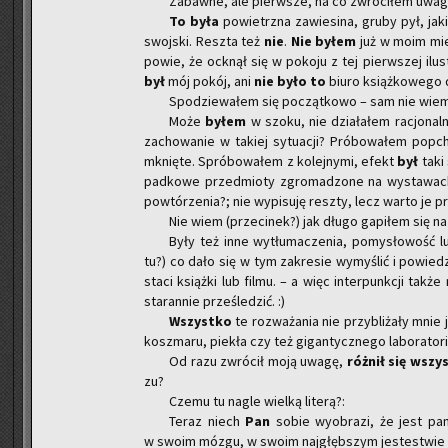
Za­baw­ne, ale pierw­sze, na co zwró­ci­łem uwagę 
To
była
po­wietrz­na za­wie­si­na, gruby pył, jak
swoj­ski. Resz­ta też
nie
.
Nie
byłem
już w moim mies
powie, że ock­nął się w po­ko­ju z tej pierw­szej ilu­st
był
mój pokój, ani
nie było to
biuro książ­ko­we­go d
Spo­dzie­wa­łem się po­cząt­ko­wo – sam nie wie
Może
byłem
w szoku, nie dzia­ła­łem ra­cjo­nal­
za­cho­wa­nie w ta­kiej sy­tu­acji? Pró­bo­wa­łem po­
mknię­te. Spró­bo­wa­łem z ko­lej­ny­mi, efekt
był
taki
pad­ko­we przed­mio­ty zgro­ma­dzo­ne na wy­sta­wa
po­wtó­rze­nia?; nie wy­pi­su­ję resz­ty, lecz warto je pr
Nie wiem (prze­ci­nek?) jak długo ga­pi­łem się n
Były też inne wy­tłu­ma­cze­nia, po­my­sło­wość 
tu?) co dało się w tym za­kre­sie wy­my­ślić i po­wie­dz
sta­ci książ­ki lub filmu. – a więc in­ter­punk­cji tak
sta­ran­nie prze­śle­dzić. :)
Wszyst­ko
te roz­wa­ża­nia nie przy­bli­ża­ły mni
kosz­ma­ru, pie­kła czy też gi­gan­tycz­ne­go la­bo­ra­to­r
Od razu zwró­cił moją uwagę,
róż­nił się wszys
zu?
Czemu tu nagle wiel­ką li­te­rą?:
Teraz niech
Pan
sobie wy­obra­zi, że jest pa
w swoim mózgu, w swoim naj­głęb­szym je­ste­stwie cał