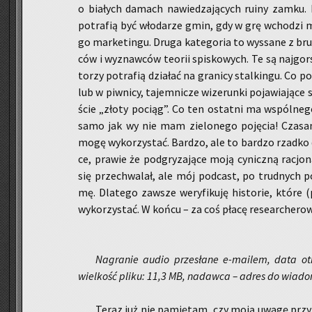
o bia­łych da­mach na­wie­dza­ją­cych ruiny zamku. N
po­tra­fią być wło­da­rze gmin, gdy w grę wcho­dzi mo
go mar­ke­tin­gu. Druga ka­te­go­ria to wy­ssa­ne z br
ców i wy­znaw­ców teo­rii spi­sko­wych. Te są naj­gor­
to­rzy po­tra­fią dzia­łać na gra­ni­cy stal­kin­gu. C
lub w piw­ni­cy, ta­jem­ni­cze wi­ze­run­ki po­ja­wia­ją­
ście „złoty po­ciąg”. Co ten ostat­ni ma wspól­ne­go
samo jak wy nie mam zie­lo­ne­go po­ję­cia! Cza­sa­mi
mogę wy­ko­rzy­stać. Bar­dzo, ale to bar­dzo rzad­ko d
ce, pra­wie że pod­gry­za­ją­ce moją cy­nicz­ną ra­cj
się prze­chwa­lał, ale mój pod­cast, po trud­nych 
mę. Dla­te­go za­wsze we­ry­fi­ku­ję hi­sto­rie, które 
wy­ko­rzy­stać. W końcu – za coś płacę re­se­ar­che­ro­w
Na­gra­nie audio prze­sła­ne e-ma­ilem, data ot
wiel­kość pliku: 11,3 MB, nadaw­ca – adres do wia­do­mo
Teraz już nie pa­mię­tam, czy moją uwagę przy­ku