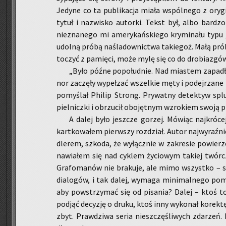
Je­dy­ne co ta pu­bli­ka­cja miała wspól­ne­go z ory­g
tytuł i na­zwi­sko au­tor­ki. Tekst był, albo bar­dzo
nie­zna­ne­go mi ame­ry­kań­skie­go kry­mi­na­łu typu
udol­ną próbą na­śla­dow­nic­twa ta­kie­goż. Małą pró
to­czyć z pa­mię­ci, może mylę się co do dro­bia­zgów,
„Było późne po­po­łu­dnie. Nad mia­stem za­pad
nor za­czę­ły wy­peł­zać wszel­kie męty i po­dej­rza­ne 
po­my­ślał Phi­lip Strong. Pry­wat­ny de­tek­tyw splu
piel­nicz­ki i ob­rzu­cił obo­jęt­nym wzro­kiem swoją 
A dalej było jesz­cze go­rzej. Mó­wiąc naj­kró­ce
kart­ko­wa­łem pierw­szy roz­dział. Autor naj­wy­raź­n
dle­rem, szko­da, że wy­łącz­nie w za­kre­sie po­wierz
na­wia­łem się nad cy­klem ży­cio­wym ta­kiej twór­cz
Gra­fo­ma­nów nie bra­ku­je, ale mimo wszyst­ko – skle­
dia­lo­gów, i tak dalej, wy­ma­ga mi­ni­mal­ne­go po­
aby po­wstrzy­mać się od pi­sa­nia? Dalej – ktoś to
pod­jąć de­cy­zję o druku, ktoś inny wy­ko­nał ko­rek­tę.
zbyt. Praw­dzi­wa seria nie­szczę­śli­wych zda­rze