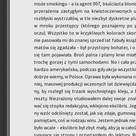
może smo­kin­gu – a la agent 007, biu­ścia­sta blon­dy
prze­ra­że­nia za­sty­głym na krwi­sto­czer­wo­nych 
roz­bły­ski wy­strza­łów, w tle nie­zbyt dys­kret­ne pl
w mroku prze­stęp­cy (któ­re­go po­zna­je­my po p
oczu). Wszyst­ko to w krzy­kli­wych ko­lo­rach skon­
nie pa­so­wa­ła mi do zna­nej sprzed lat fa­bu­ły ksią
ma­tów się zga­dza­ła – był przy­stoj­ny bo­ha­ter, i o
się tam po­ja­wia­ła. Broń palna i plamy krwi miały s
tro­chę go­rzej z tymi sa­mo­cho­da­mi. No i cała prz
bar­dzo ame­ry­kań­ska, pod­czas gdy akcja wszyst­kich
do­brze wiemy, w Pol­sce. Opra­wa była wy­ko­na­na ni
niej, ma­so­wej pro­duk­cji wcze­snych lat dzie­więć­dzi
ny, by roz­legł się trzask wy­schnię­te­go kleju, a k
resz­ty. Nie­zra­żo­ny stu­dio­wa­łem dalej swoje zna
wać się stop­ka re­dak­cyj­na, wkle­jo­no eks­li­bris. Je
ny wzór od­ci­śnię­ty zo­stał, jak się zdaje, gu­mo­wą 
pa­mię­tam, coś w ro­dza­ju wiru. Je­stem jed­nak nie­
było wcale – eks­li­bris był zbyt mały, aby ją w ca­ło­ś
sy­pu­ją­ce się stro­ny i przy­stą­pi­łem do lek­tu­ry. 