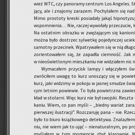
wież WTC, czy pa­no­ra­my cen­trum Los An­ge­les. Styl
ją­cy, ale i zna­jo­my za­ra­zem. Po­chy­la­łem się nad 
Mimo pro­sto­ty kre­ski po­sia­da­ły jakąś hip­no­ty­zu­j
wspo­mnie­nia… Nie, ra­czej wy­wo­ła­ły prze­czu­cie,
Na ostat­nim ob­raz­ku w zwę­ża­ją­cym się ka­nio­ni
można było do­strzec syl­wet­kę po­je­dyn­czej ucie­ka­j
sa­mot­ny prze­ci­nek. Wpa­try­wa­łem się w nią dług
zo­rien­to­wa­łem się, że za­pa­dła ciem­ność. Jak 
w nie­oświe­tlo­nym miesz­ka­niu nie wi­dzia­łem nic na
Wy­ma­ca­łem przy­cisk lampy i włą­czy­łem świ
zwró­ci­łem uwagę to kurz uno­szą­cy się w po­wie­
kurz, jaki wi­dzi­my w po­ko­ju w ja­snej smu­dze świa­t
cym let­nim po­wie­wie. To była po­wietrz­na za­wie­s
kład w sto­lar­ni. Więc kurz nie był swoj­ski. Resz­
ka­niu. Wiem, co pan myśli – „bied­ny wa­riat zaraz
pierw­szej ilu­stra­cji”. Roz­cza­ru­ję pana – nie. Rze­
było to biuro książ­ko­we­go de­tek­ty­wa. Zna­la­złe
niu, nie wiem jak to ująć – nie­na­tu­ral­nym, po pr
my­śla­łem w tym mo­men­cie zbyt kla­row­nie. W