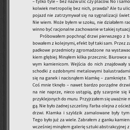
– tylko tyle – bez nazw ulic czy pla­ców. No i sa­mo­
kol­wiek me­tro­po­lię bez nich, praw­da? Ale tu ulic
po­jazd nie za­trzy­my­wał się na sy­gna­li­za­cji świ
Nie wiem. Może byłem w szoku, nie dzia­ła­łem ra­cjo
win­no być ra­cjo­nal­ne za­cho­wa­nie w ta­kiej sy­tu­acj
Pró­bo­wa­łem po­pchnąć drzwi pierw­sze­go z br
bo­wa­łem z ko­lej­ny­mi, efekt był taki sam. Przez z
pad­ko­we przed­mio­ty zgro­ma­dzo­ne na wy­sta­wa
kiem głę­biej. Mi­ną­łem kilka prze­cznic. Biu­row­ce us
wym ka­mie­ni­com. Wej­ścia do nich znaj­do­wa­ły 
schod­ki z ozdob­ny­mi me­ta­lo­wy­mi ba­lu­stra­da­
się na ganek i na­ci­sną­łem klam­kę – za­mknię­te. 
Coś mnie tknę­ło – nawet bar­dzo po­rząd­ne drzwi po
na nie na­prze, nieco ustą­pią, gdy szarp­nie się k
przy­kle­jo­nych do muru. Przyj­rza­łem się uważ­nie m
gą. Nie było żad­nej szcze­li­ny. Farba olej­na z oścież­
drzwi. Klam­ka i szyl­dzik za­ma­lo­wa­ne były ty
Tego było już za wiele. Za­bra­łem z ganku ka­mien­ną
wcze­śniej mi­ną­łem ga­le­rię sztu­ki abs­trak­cyj­nej 