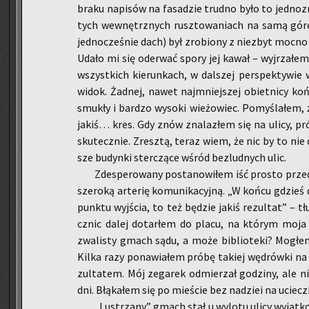
braku na­pi­sów na fa­sa­dzie trud­no było to jed­no­
tych we­wnętrz­nych rusz­to­wa­niach na samą górę, d
jed­no­cze­śnie dach) był zro­bio­ny z nie­zbyt mocno
Udało mi się ode­rwać spory jej kawał – wyj­rza­łem 
wszyst­kich kie­run­kach, w dal­szej per­spek­ty­wie wy
widok. Żad­nej, nawet naj­mniej­szej obiet­ni­cy końca
smu­kły i bar­dzo wy­so­ki wie­żo­wiec. Po­my­śla­łem
jakiś… kres. Gdy znów zna­la­złem się na ulicy, pr
sku­tecz­nie. Zresz­tą, teraz wiem, że nic by to nie 
sze bu­dyn­ki ster­czą­ce wśród bez­lud­nych ulic.
Zde­spe­ro­wa­ny po­sta­no­wi­łem iść pro­sto przed
sze­ro­ką ar­te­rię ko­mu­ni­ka­cyj­ną. „W końcu gdzi
punk­tu wyj­ścia, to też bę­dzie jakiś re­zul­tat” – tł
cznic dalej do­tar­łem do placu, na któ­rym moja a
zwa­li­sty gmach sądu, a może bi­blio­te­ki? Mo­głem
Kilka razy po­na­wia­łem próbę ta­kiej wę­drów­ki 
zul­ta­tem. Mój ze­ga­rek od­mie­rzał go­dzi­ny, ale ni
dni. Błą­ka­łem się po mie­ście bez na­dziei na uciecz­
„Lu­strza­ny” gmach stał u wy­lo­tu ulicy wy­jąt­k