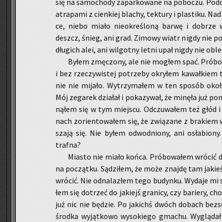
się na sa­mo­cho­dy za­par­ko­wa­ne na po­bo­czu. Po­dob
atra­pa­mi z cien­kiej bla­chy, tek­tu­ry i pla­sti­ku. 
ce, niebo miało nie­okre­ślo­ną barwę i do­brze w
deszcz, śnieg, ani grad. Zi­mo­wy wiatr nigdy nie po
dłu­gich alei, ani wil­got­ny letni upał nigdy nie ob­
Byłem zmę­czo­ny, ale nie mo­głem spać. Pró­bo­wa
i bez rze­czy­wi­stej po­trze­by okry­łem ka­wał­kiem 
nie nie mi­ja­ło. Wy­trzy­ma­łem w ten spo­sób około
Mój ze­ga­rek dzia­łał i po­ka­zy­wał, że mi­nę­ła ju
ną­łem się w tym miej­scu. Od­czu­wa­łem też głód i p
nach zo­rien­to­wa­łem się, że zwią­za­ne z bra­kiem 
sza­ją się. Nie byłem od­wod­nio­ny, ani osła­bio­ny.
traf­na?
Mia­sto nie miało końca. Pró­bo­wa­łem wró­cić 
na po­cząt­ku. Są­dzi­łem, że może znaj­dę tam ja­kieś
wró­cić. Nie od­na­la­złem tego bu­dyn­ku. Wy­da­je mi s
łem się do­trzeć do ja­kiejś gra­ni­cy, czy ba­rie­ry, 
już nic nie bę­dzie. Po ja­kichś dwóch do­bach bez­s
środ­ka wy­jąt­ko­wo wy­so­kie­go gma­chu. Wy­glą­dał